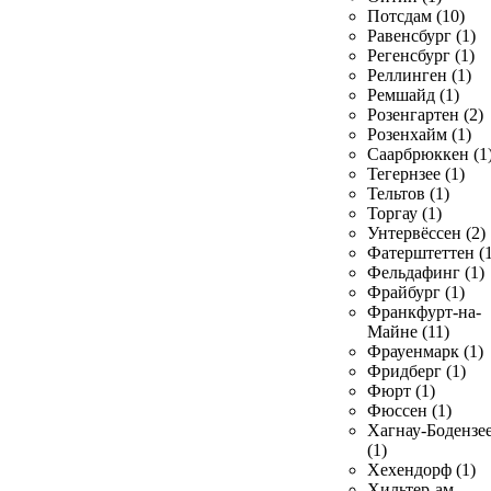
Потсдам (10)
Равенсбург (1)
Регенсбург (1)
Реллинген (1)
Ремшайд (1)
Розенгартен (2)
Розенхайм (1)
Саарбрюккен (1
Тегернзее (1)
Тельтов (1)
Торгау (1)
Унтервёссен (2)
Фатерштеттен (1
Фельдафинг (1)
Фрайбург (1)
Франкфурт-на-
Майне (11)
Фрауенмарк (1)
Фридберг (1)
Фюрт (1)
Фюссен (1)
Хагнау-Бодензе
(1)
Хехендорф (1)
Хильтер-ам-