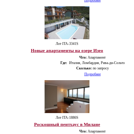
Подробнее
Лот ITA-3341S
Новые апартаменты на озере Изео
Что:
Апартамент
Где:
Италия, Ломбардия, Рива-ди-Сольто
Сколько:
по запросу
Подробнее
Лот ITA-1886S
Роскошный пентхаус в Милане
Что:
Апартамент