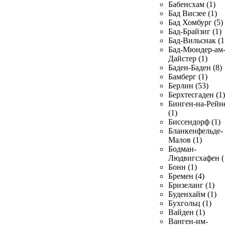
Бабенсхам (1)
Бад Висзее (1)
Бад Хомбург (5)
Бад-Брайзиг (1)
Бад-Вильснак (1
Бад-Мюндер-ам
Дайстер (1)
Баден-Баден (8)
Бамберг (1)
Берлин (53)
Берхтесгаден (1)
Бинген-на-Рейн
(1)
Биссендорф (1)
Бланкенфельде-
Малов (1)
Бодман-
Людвигсхафен (
Бонн (1)
Бремен (4)
Бризеланг (1)
Буденхайм (1)
Бухгольц (1)
Вайден (1)
Ванген-им-