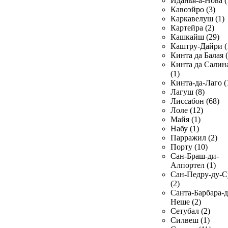
Иданья-а-Нова (
Кавоэйро (3)
Каркавелуш (1)
Картейра (2)
Кашкайш (29)
Каштру-Дайри (
Кинта да Балая (
Кинта да Салин
(1)
Кинта-да-Лаго (
Лагуш (8)
Лиссабон (68)
Лоле (12)
Майя (1)
Набу (1)
Парражил (2)
Порту (10)
Сан-Браш-ди-
Алпортел (1)
Сан-Педру-ду-С
(2)
Санта-Барбара-д
Неше (2)
Сетубал (2)
Силвеш (1)