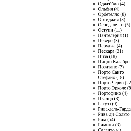
Оджеббио (4)
Ольбия (4)
Орбетелло (8)
Ортиджия (3)
Оспедалетти (5)
Остуни (11)
Пантелерия (1)
Певеро (3)
Перуджа (4)
Пескара (31)
Пиза (18)
Пиццо Калабро 
Позитано (7)
Порто Санто
Стефано (18)
Порто Черво (22
Порто Эрколе (8
Портофино (4)
Пьянца (8)
Рагуза (9)
Рива-дель-Гарда 
Рива-ди-Сольто 
Рим (54)
Римини (3)
Саленто (4)