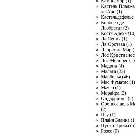
Кампоамор (1)
Кастель-Пладжа
де-Аро (1)
Кастельдефельс 
Корбера-де-
Льобрегат (2)
Коста Адехе (10
Ла Сения (1)
Ла-Оротава (1)
Ллорет де Мар (
Лос Кристианос 
Лос Менорес (1)
Мадрид (4)
Малага (23)
Марбелья (46)
Мас Фуматас (1)
Мачер (1)
Морайра (3)
Ондаррибия (2)
Оропеса дель М
(2)
Пау (1)
Плайя Бланка (1
Пунта Прима (5
Розес (9)