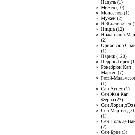
Напуль (1)
Межев (10)
Монсегюр (1)
Мужен (2)
Нейи-сюр-Сен (
Ницца (12)
Ножан-сюр-Ма
(2)
Орибо сюр Сиа
(1)
Париж (120)
Перрос-Гирек (1
Рокебрюн Кап
Мартен (7)
Рюэй-Мальмезо
(1)
Сан Агнес (1)
Сен Жан Кап
Ферра (23)
Сен Лоран д'Эз 
Сен Мартен де 
(1)
Сен Поль де Ва
(2)
Сен-Бриё (3)