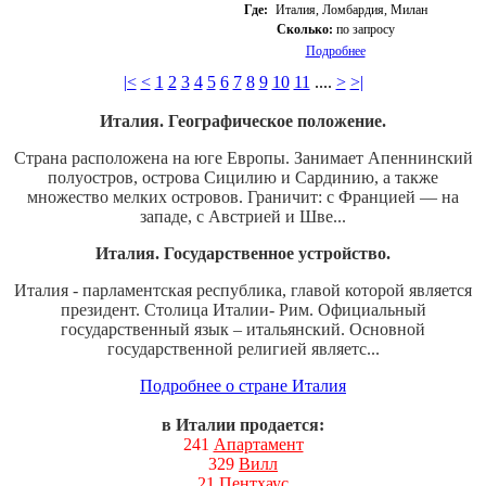
Где:
Италия, Ломбардия, Милан
Сколько:
по запросу
Подробнее
|<
<
1
2
3
4
5
6
7
8
9
10
11
....
>
>|
Италия. Географическое положение.
Страна расположена на юге Европы. Занимает Апеннинский
полуостров, острова Сицилию и Сардинию, а также
множество мелких островов. Граничит: с Францией — на
западе, с Австрией и Шве...
Италия. Государственное устройство.
Италия - парламентская республика, главой которой является
президент. Столица Италии- Рим. Официальный
государственный язык – итальянский. Основной
государственной религией являетс...
Подробнее о стране Италия
в Италии продается:
241
Апартамент
329
Вилл
21
Пентхаус