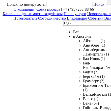
Поиск по номеру лота:
Поиск
О компании, схема проезда
| +7 (495) 258-88-66
Каталог недвижимости за рубежом
Наши услуги
Новости рын
Путеводитель
Сотрудничество
Владельцам
События
Виз
Все
в Австрии
Айзенэрц (1)
Аннаберг (1)
Аннаберг-им-
Ламмерталь (1)
Бад Ишль (1)
Бад-
Клайнкирхгайм 
Баден (7)
Бергхайм (1)
Брамберг (2)
Бриксен-им-Тал
(1)
Вальдфиртель (1
Вальс (1)
Вена (67)
Гойнг-ам-Вильд