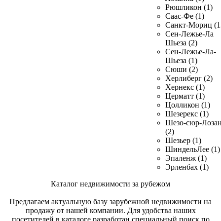
Рюшликон (1)
Саас-Фе (1)
Санкт-Мориц (1
Сен-Лежье-Ла
Шьеза (2)
Сен-Лежье-Ла-
Шьеза (1)
Сюши (2)
Херлиберг (2)
Хернекс (1)
Церматт (1)
Цолликон (1)
Шезерекс (1)
Шезо-сюр-Лоза
(2)
Шезьер (1)
ШиндельЛее (1)
Эпаленж (1)
Эрленбах (1)
Каталог недвижимости за рубежом
Предлагаем актуальную базу зарубежной недвижимости на
продажу от нашей компании. Для удобства наших
посетителей в каталоге разработан специальный поиск по