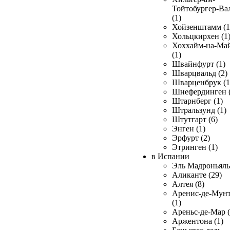
Тойтобургер-Ва
(1)
Хойзенштамм (1
Хольцкирхен (1
Хоххайм-на-Ма
(1)
Швайнфурт (1)
Шварцвальд (2)
Шварценбрук (1
Шнефердинген (
Штарнберг (1)
Штральзунд (1)
Штутгарт (6)
Энген (1)
Эрфурт (2)
Этринген (1)
в Испании
Эль Мадроньяль 
Аликанте (29)
Алтея (8)
Аренис-де-Мун
(1)
Ареньс-де-Мар (
Аржентона (1)