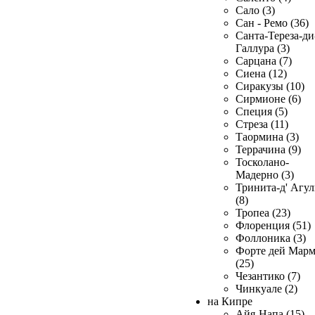
Сало (3)
Сан - Ремо (36)
Санта-Тереза-ди
Галлура (3)
Сарцана (7)
Сиена (12)
Сиракузы (10)
Сирмионе (6)
Специя (5)
Стреза (11)
Таормина (3)
Террачина (9)
Тосколано-
Мадерно (3)
Тринита-д' Агул
(8)
Тропеа (23)
Флоренция (51)
Фоллоника (3)
Форте дей Мар
(25)
Чезантико (7)
Чинкуале (2)
на Кипре
Айя-Напа (15)