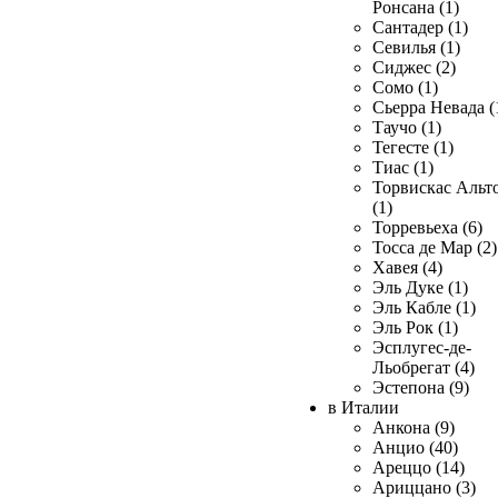
Ронсана (1)
Сантадер (1)
Севилья (1)
Сиджес (2)
Сомо (1)
Сьерра Невада (
Таучо (1)
Тегесте (1)
Тиас (1)
Торвискас Альт
(1)
Торревьеха (6)
Тосса де Мар (2)
Хавея (4)
Эль Дуке (1)
Эль Кабле (1)
Эль Рок (1)
Эсплугес-де-
Льобрегат (4)
Эстепона (9)
в Италии
Анкона (9)
Анцио (40)
Ареццо (14)
Ариццано (3)