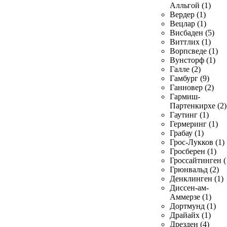
Алльгой (1)
Вердер (1)
Вецлар (1)
Висбаден (5)
Виттлих (1)
Ворпсведе (1)
Вунсторф (1)
Галле (2)
Гамбург (9)
Ганновер (2)
Гармиш-
Партенкирхе (2)
Гаутинг (1)
Гермеринг (1)
Грабау (1)
Грос-Лукков (1)
Гросберен (1)
Гроссайтинген (
Грюнвальд (2)
Денклинген (1)
Диссен-ам-
Аммерзе (1)
Дортмунд (1)
Драйайх (1)
Дрезден (4)