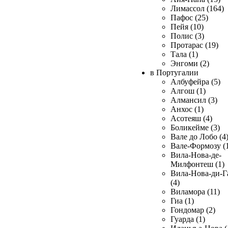
Лимассол (164)
Пафос (25)
Пейя (10)
Полис (3)
Протарас (19)
Тала (1)
Энгоми (2)
в Португалии
Албуфейра (5)
Алгош (1)
Алмансил (3)
Анхос (1)
Асотеяш (4)
Боликейме (3)
Вале до Лобо (4
Вале-Формозу (
Вила-Нова-де-
Милфонтеш (1)
Вила-Нова-ди-Г
(4)
Виламора (11)
Гиа (1)
Гондомар (2)
Гуарда (1)