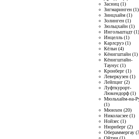
Засниц (1)
Зигмаринген (1)
Зинцхайм (1)
Золинген (1)
Зюльцхайн (1)
Ингольштадт (1
Инцелль (1)
Карлсруэ (1)
Кёльн (4)
Кёнигштайн (1)
Кёнигштайн-
Таунус (1)
Кронберг (1)
Леверкузен (1)
Лейпциг (2)
Луфткурорт-
Люкендорф (1)
Мюльхайм-на-Р
(1)
Мюнхен (20)
Николасзее (1)
Нойзес (1)
Нюрнберг (2)
Обераммергау (3
Ойтин (1)