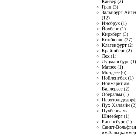
Кайзер (2)
Грац (3)
Зальцбург-Айге
(12)
Инсбрук (1)
Йохберг (1)
Кирхберг (3)
Кицбюэль (27)
Клагенфурт (2)
Крайшберг (2)
Лех (1)
Луцмансбург (1)
Матзее (1)
Мондзее (6)
Нойленгбах (1)
Ноймаркт-ам-
Валлерзее (2)
Оберальм (1)
Перхтольдсдорф
Пух-Халлайн (2
Пухберг-ам-
Шнееберг (1)
Ригерсбург (1)
Санкт-Вольфган
им-Зальцкаммер