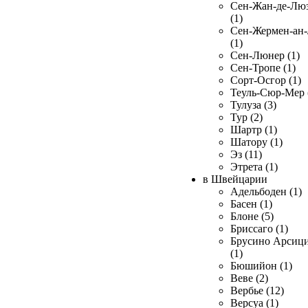
Сен-Жан-де-Лю
(1)
Сен-Жермен-ан
(1)
Сен-Люнер (1)
Сен-Тропе (1)
Сорт-Осгор (1)
Теуль-Сюр-Мер 
Тулуза (3)
Тур (2)
Шартр (1)
Шатору (1)
Эз (11)
Этрета (1)
в Швейцарии
Адельбоден (1)
Басен (1)
Блоне (5)
Бриссаго (1)
Брусино Арсиц
(1)
Бюшийон (1)
Веве (2)
Вербье (12)
Версуа (1)