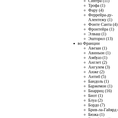
Синтра (11)
Трофа (1)
Фару (4)
Феррейра-ду-
Алентежу (1)
Фонте Санта (4)
Фронтейра (1)
Элваш (1)
Эшторил (13)
во Франции
Авезан (1)
Авиньон (1)
Амбуаз (1)
Англет (2)
Ангулем (3)
Анже (2)
Антиб (5)
Бандоль (1)
Баржемон (1)
Биарриц (16)
Биот (1)
Блуа (2)
Бордо (7)
Брив-ла-Гайярд 
Бюжа (1)