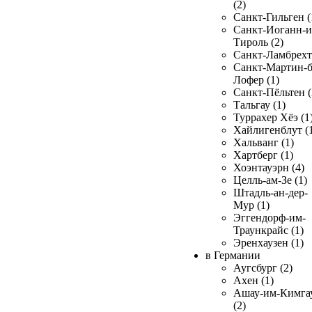
(2)
Санкт-Гильген (
Санкт-Иоганн-и
Тироль (2)
Санкт-Ламбрехт 
Санкт-Мартин-б
Лофер (1)
Санкт-Пёльтен (
Тальгау (1)
Туррахер Хёэ (1
Хайлигенблут (
Хальванг (1)
Хартберг (1)
Хоэнтауэрн (4)
Целль-ам-Зе (1)
Штадль-ан-дер-
Мур (1)
Эггендорф-им-
Траункрайс (1)
Эренхаузен (1)
в Германии
Аугсбург (2)
Ахен (1)
Ашау-им-Кимга
(2)