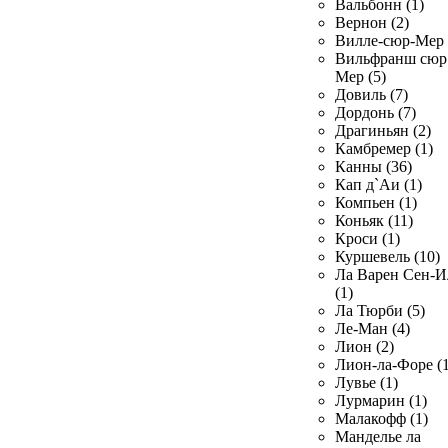
Вальбонн (1)
Вернон (2)
Вилле-сюр-Мер 
Вильфранш сюр
Мер (5)
Довиль (7)
Дордонь (7)
Драгиньян (2)
Камбремер (1)
Канны (36)
Кап д`Аи (1)
Компьен (1)
Коньяк (11)
Кроси (1)
Куршевель (10)
Ла Варен Сен-И
(1)
Ла Тюрби (5)
Ле-Ман (4)
Лион (2)
Лион-ла-Форе (1
Лувье (1)
Лурмарин (1)
Малакофф (1)
Манделье ла