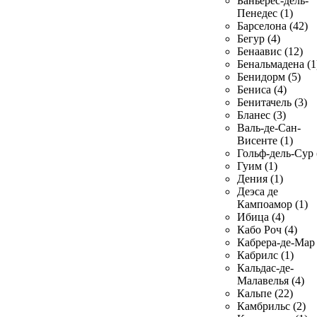
Баньерес-дель-
Пенедес (1)
Барселона (42)
Бегур (4)
Бенаавис (12)
Бенальмадена (1
Бенидорм (5)
Бениса (4)
Бенитачель (3)
Бланес (3)
Валь-де-Сан-
Висенте (1)
Гольф-дель-Сур 
Гуим (1)
Дения (1)
Деэса де
Кампоамор (1)
Ибица (4)
Кабо Роч (4)
Кабрера-де-Мар 
Кабрилс (1)
Кальдас-де-
Малавелья (4)
Кальпе (22)
Камбрильс (2)