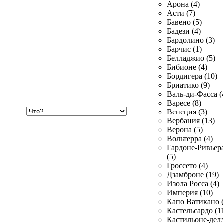
Арона (4)
Асти (7)
Бавено (5)
Бадези (4)
Бардолино (3)
Барчис (1)
Белладжио (5)
Бибионе (4)
Бордигера (10)
Бриатико (9)
Валь-ди-Фасса (
Варесе (8)
Хочу
Венеция (3)
купить
Вербания (13)
Верона (5)
Вольтерра (4)
Гардоне-Ривьер
(5)
Гроссето (4)
Дзамброне (19)
Изола Росса (4)
Империя (10)
Капо Ватикано (
Кастельсардо (1
Кастильоне-делл