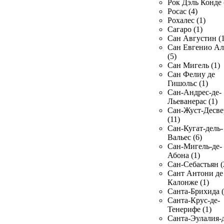
Рок Дэль Конде 
Росас (4)
Рохалес (1)
Сагаро (1)
Сан Августин (1
Сан Евгенио Ал
(5)
Сан Мигель (1)
Сан Фелиу де
Гишольс (1)
Сан-Андрес-де-
Льеванерас (1)
Сан-Жуст-Десве
(11)
Сан-Кугат-дель-
Вальес (6)
Сан-Мигель-де-
Абона (1)
Сан-Себастьян (
Сант Антони де
Калонже (1)
Санта-Брихида (
Санта-Крус-де-
Тенерифе (1)
Санта-Эулалия-д