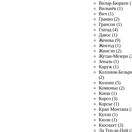
Вилар-Бюркен (
Вильнёв (1)
Вич (1)
Гранво (2)
Грансон (1)
Гштад (4)
Давос (1)
Женева (9)
Жентод (1)
Жингэн (2)
Жутан-Мезери (
Зеналь (1)
Каруж (1)
Коллонж-Бельр
(2)
Колони (5)
Комюньи (2)
Конш (1)
Корсо (3)
Корсье (1)
Кран Монтана (
Кулли (1)
Кюли (1)
Кюснахт (3)
Ла Тур-де-Пей (