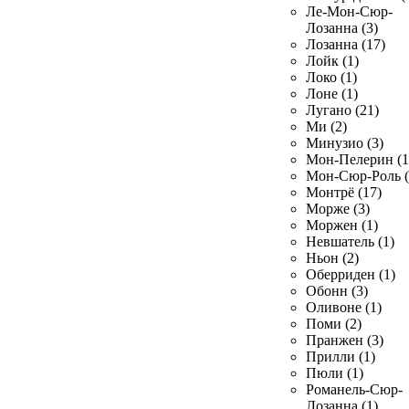
Ле-Мон-Сюр-
Лозанна (3)
Лозанна (17)
Лойк (1)
Локо (1)
Лоне (1)
Лугано (21)
Ми (2)
Минузио (3)
Мон-Пелерин (1
Мон-Сюр-Роль (
Монтрё (17)
Морже (3)
Моржен (1)
Невшатель (1)
Ньон (2)
Оберриден (1)
Обонн (3)
Оливоне (1)
Поми (2)
Пранжен (3)
Прилли (1)
Пюли (1)
Романель-Сюр-
Лозанна (1)