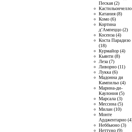
Пеская (2)
Кастильончелло 
Катания (8)
Комо (6)
Кортина
д’Ампеццо (2)
Косенза (4)
Коста Парадизо
(18)
Курмайор (4)
Кьянти (8)
Леза (7)
Ливорно (11)
Лукка (6)
Мадонна ди
Кампильо (4)
Марина-ди-
Каулония (5)
Марсала (3)
Мессина (5)
Милан (10)
Монте
Арджентарио (4
Неббьюно (3)
Неттуно (9)