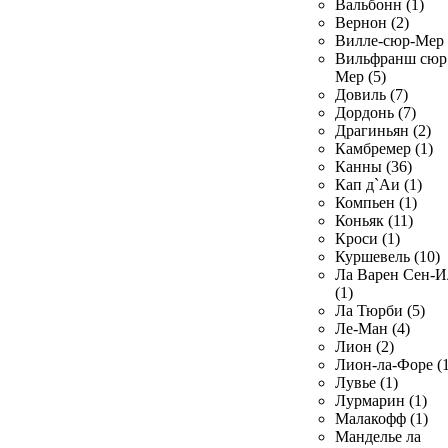
Вальбонн (1)
Вернон (2)
Вилле-сюр-Мер 
Вильфранш сюр
Мер (5)
Довиль (7)
Дордонь (7)
Драгиньян (2)
Камбремер (1)
Канны (36)
Кап д`Аи (1)
Компьен (1)
Коньяк (11)
Кроси (1)
Куршевель (10)
Ла Варен Сен-И
(1)
Ла Тюрби (5)
Ле-Ман (4)
Лион (2)
Лион-ла-Форе (1
Лувье (1)
Лурмарин (1)
Малакофф (1)
Манделье ла