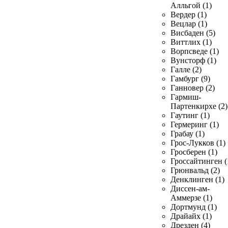
Алльгой (1)
Вердер (1)
Вецлар (1)
Висбаден (5)
Виттлих (1)
Ворпсведе (1)
Вунсторф (1)
Галле (2)
Гамбург (9)
Ганновер (2)
Гармиш-
Партенкирхе (2)
Гаутинг (1)
Гермеринг (1)
Грабау (1)
Грос-Лукков (1)
Гросберен (1)
Гроссайтинген (
Грюнвальд (2)
Денклинген (1)
Диссен-ам-
Аммерзе (1)
Дортмунд (1)
Драйайх (1)
Дрезден (4)