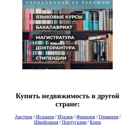
Купить недвижимость в другой
стране:
Австрия
/
Испания
/
Италия
/
Франция
/
Германия
/
Швейцария
/
Португалия
/
Кипр