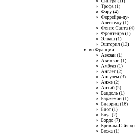
Синтра (11)
Трофа (1)
Фару (4)
Феррейра-ду-
Алентежу (1)
Фонте Санта (4)
Фронтейра (1)
Элваш (1)
Эшторил (13)
во Франции
Авезан (1)
Авиньон (1)
Амбуаз (1)
Англет (2)
Ангулем (3)
Анже (2)
Антиб (5)
Бандоль (1)
Баржемон (1)
Биарриц (16)
Биот (1)
Блуа (2)
Бордо (7)
Брив-ла-Гайярд 
Бюжа (1)