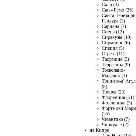
Сало (3)
Сан - Ремо (36)
Санта-Тереза-ди
Галлура (3)
Сарцана (7)
Сиена (12)
Сиракузы (10)
Сирмионе (6)
Специя (5)
Стреза (11)
Таормина (3)
Террачина (9)
Тосколано-
Мадерно (3)
Тринита-д' Агул
(8)
Тропеа (23)
Флоренция (51)
Фоллоника (3)
Форте дей Мар
(25)
Чезантико (7)
Чинкуале (2)
на Кипре
Айя-Напа (15)