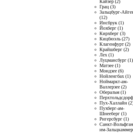
Кайзер (2)
Грац (3)
Зальцбург-Айге
(12)
Инсбрук (1)
Йохберг (1)
Кирхберг (3)
Кицбюэль (27)
Клагенфурт (2)
Крайшберг (2)
Лех (1)
Луцмансбург (1)
Матзее (1)
Мондзее (6)
Нойленгбах (1)
Ноймаркт-ам-
Валлерзее (2)
Оберальм (1)
Перхтольдсдорф
Пух-Халлайн (2
Пухберг-ам-
Шнееберг (1)
Ригерсбург (1)
Санкт-Вольфган
им-Зальцкаммер