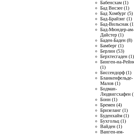
Бабенсхам (1)
Бад Висзее (1)
Бад Хомбург (5)
Бад-Брайзиг (1)
Бад-Вильснак (1
Бад-Мюндер-ам
Дайстер (1)
Баден-Баден (8)
Бамберг (1)
Берлин (53)
Берхтесгаден (1)
Бинген-на-Рейн
(1)
Биссендорф (1)
Бланкенфельде-
Малов (1)
Бодман-
Людвигсхафен (
Бонн (1)
Бремен (4)
Бризеланг (1)
Буденхайм (1)
Бухгольц (1)
Вайден (1)
Ванген-им-