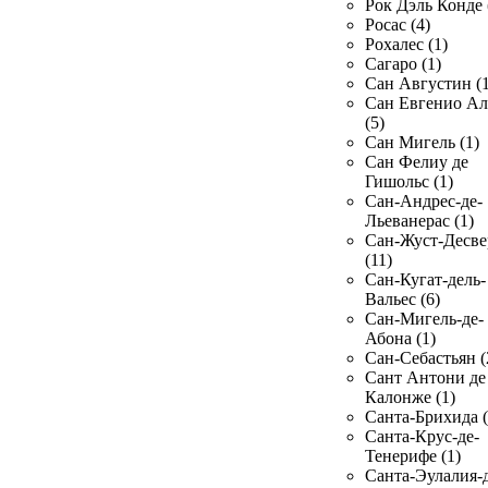
Рок Дэль Конде 
Росас (4)
Рохалес (1)
Сагаро (1)
Сан Августин (1
Сан Евгенио Ал
(5)
Сан Мигель (1)
Сан Фелиу де
Гишольс (1)
Сан-Андрес-де-
Льеванерас (1)
Сан-Жуст-Десве
(11)
Сан-Кугат-дель-
Вальес (6)
Сан-Мигель-де-
Абона (1)
Сан-Себастьян (
Сант Антони де
Калонже (1)
Санта-Брихида (
Санта-Крус-де-
Тенерифе (1)
Санта-Эулалия-д