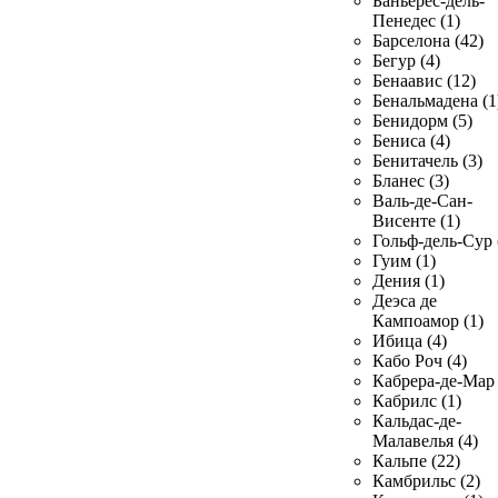
Баньерес-дель-
Пенедес (1)
Барселона (42)
Бегур (4)
Бенаавис (12)
Бенальмадена (1
Бенидорм (5)
Бениса (4)
Бенитачель (3)
Бланес (3)
Валь-де-Сан-
Висенте (1)
Гольф-дель-Сур 
Гуим (1)
Дения (1)
Деэса де
Кампоамор (1)
Ибица (4)
Кабо Роч (4)
Кабрера-де-Мар 
Кабрилс (1)
Кальдас-де-
Малавелья (4)
Кальпе (22)
Камбрильс (2)