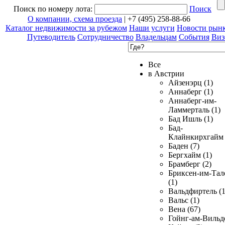
Поиск по номеру лота:
Поиск
О компании, схема проезда
| +7 (495) 258-88-66
Каталог недвижимости за рубежом
Наши услуги
Новости рын
Путеводитель
Сотрудничество
Владельцам
События
Виз
Все
в Австрии
Айзенэрц (1)
Аннаберг (1)
Аннаберг-им-
Ламмерталь (1)
Бад Ишль (1)
Бад-
Клайнкирхгайм 
Баден (7)
Бергхайм (1)
Брамберг (2)
Бриксен-им-Тал
(1)
Вальдфиртель (1
Вальс (1)
Вена (67)
Гойнг-ам-Вильд