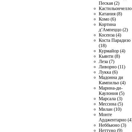
Пеская (2)
Кастильончелло 
Катания (8)
Комо (6)
Кортина
д’Ампеццо (2)
Косенза (4)
Коста Парадизо
(18)
Курмайор (4)
Кьянти (8)
Леза (7)
Ливорно (11)
Лукка (6)
Мадонна ди
Кампильо (4)
Марина-ди-
Каулония (5)
Марсала (3)
Мессина (5)
Милан (10)
Монте
Арджентарио (4
Неббьюно (3)
Неттуно (9)