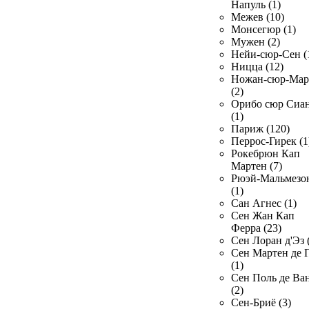
Напуль (1)
Межев (10)
Монсегюр (1)
Мужен (2)
Нейи-сюр-Сен (
Ницца (12)
Ножан-сюр-Ма
(2)
Орибо сюр Сиа
(1)
Париж (120)
Перрос-Гирек (1
Рокебрюн Кап
Мартен (7)
Рюэй-Мальмезо
(1)
Сан Агнес (1)
Сен Жан Кап
Ферра (23)
Сен Лоран д'Эз 
Сен Мартен де 
(1)
Сен Поль де Ва
(2)
Сен-Бриё (3)