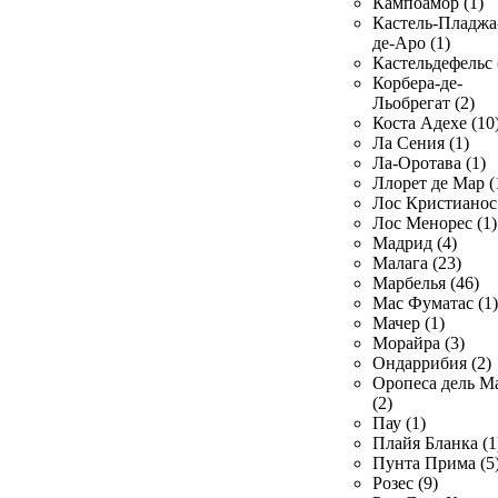
Кампоамор (1)
Кастель-Пладжа
де-Аро (1)
Кастельдефельс 
Корбера-де-
Льобрегат (2)
Коста Адехе (10
Ла Сения (1)
Ла-Оротава (1)
Ллорет де Мар (
Лос Кристианос 
Лос Менорес (1)
Мадрид (4)
Малага (23)
Марбелья (46)
Мас Фуматас (1)
Мачер (1)
Морайра (3)
Ондаррибия (2)
Оропеса дель М
(2)
Пау (1)
Плайя Бланка (1
Пунта Прима (5
Розес (9)