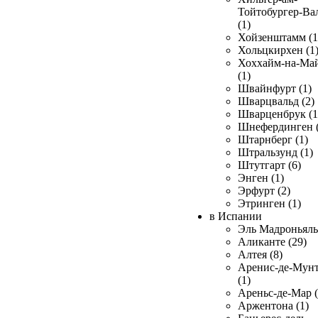
Тойтобургер-Ва
(1)
Хойзенштамм (1
Хольцкирхен (1
Хоххайм-на-Ма
(1)
Швайнфурт (1)
Шварцвальд (2)
Шварценбрук (1
Шнефердинген (
Штарнберг (1)
Штральзунд (1)
Штутгарт (6)
Энген (1)
Эрфурт (2)
Этринген (1)
в Испании
Эль Мадроньяль 
Аликанте (29)
Алтея (8)
Аренис-де-Мун
(1)
Ареньс-де-Мар (
Аржентона (1)