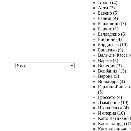
Арона (4)
Асти (7)
Бавено (5)
Бадези (4)
Бардолино (3)
Барчис (1)
Белладжио (5)
Бибионе (4)
Бордигера (10)
Бриатико (9)
Валь-ди-Фасса (
Варесе (8)
Хочу
Венеция (3)
купить
Вербания (13)
Верона (5)
Вольтерра (4)
Гардоне-Ривьер
(5)
Гроссето (4)
Дзамброне (19)
Изола Росса (4)
Империя (10)
Капо Ватикано (
Кастельсардо (1
Кастильоне-делл