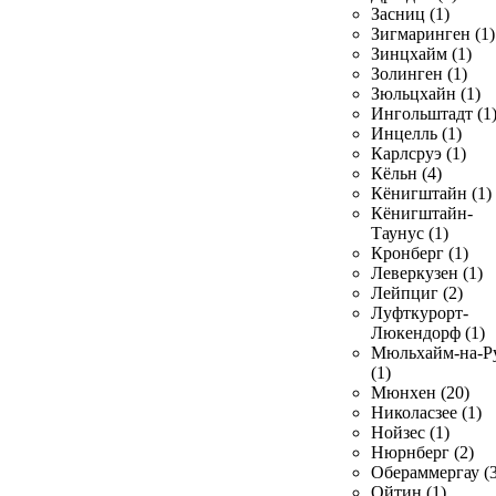
Засниц (1)
Зигмаринген (1)
Зинцхайм (1)
Золинген (1)
Зюльцхайн (1)
Ингольштадт (1
Инцелль (1)
Карлсруэ (1)
Кёльн (4)
Кёнигштайн (1)
Кёнигштайн-
Таунус (1)
Кронберг (1)
Леверкузен (1)
Лейпциг (2)
Луфткурорт-
Люкендорф (1)
Мюльхайм-на-Р
(1)
Мюнхен (20)
Николасзее (1)
Нойзес (1)
Нюрнберг (2)
Обераммергау (3
Ойтин (1)