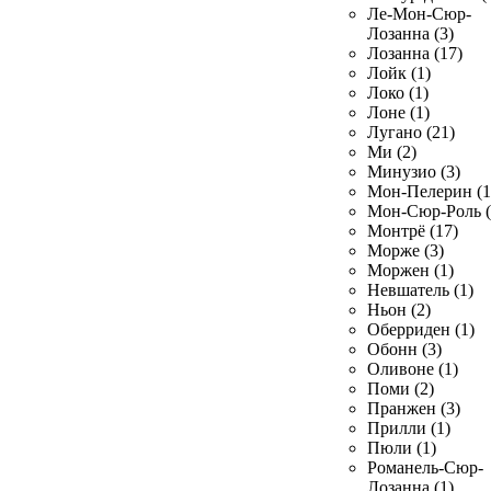
Ле-Мон-Сюр-
Лозанна (3)
Лозанна (17)
Лойк (1)
Локо (1)
Лоне (1)
Лугано (21)
Ми (2)
Минузио (3)
Мон-Пелерин (1
Мон-Сюр-Роль (
Монтрё (17)
Морже (3)
Моржен (1)
Невшатель (1)
Ньон (2)
Оберриден (1)
Обонн (3)
Оливоне (1)
Поми (2)
Пранжен (3)
Прилли (1)
Пюли (1)
Романель-Сюр-
Лозанна (1)