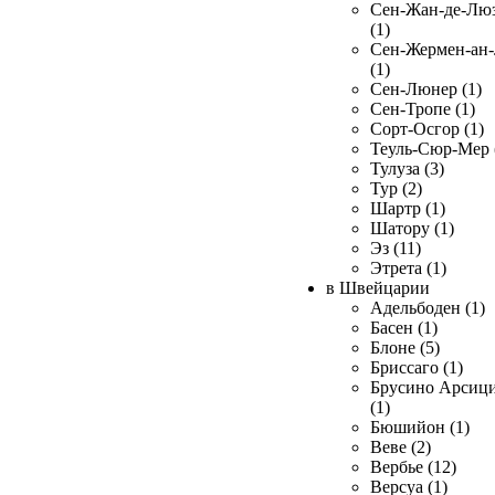
Сен-Жан-де-Лю
(1)
Сен-Жермен-ан
(1)
Сен-Люнер (1)
Сен-Тропе (1)
Сорт-Осгор (1)
Теуль-Сюр-Мер 
Тулуза (3)
Тур (2)
Шартр (1)
Шатору (1)
Эз (11)
Этрета (1)
в Швейцарии
Адельбоден (1)
Басен (1)
Блоне (5)
Бриссаго (1)
Брусино Арсиц
(1)
Бюшийон (1)
Веве (2)
Вербье (12)
Версуа (1)