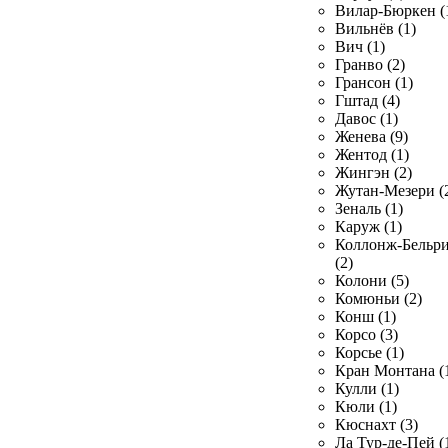
Вилар-Бюркен (
Вильнёв (1)
Вич (1)
Гранво (2)
Грансон (1)
Гштад (4)
Давос (1)
Женева (9)
Жентод (1)
Жингэн (2)
Жутан-Мезери (
Зеналь (1)
Каруж (1)
Коллонж-Бельр
(2)
Колони (5)
Комюньи (2)
Конш (1)
Корсо (3)
Корсье (1)
Кран Монтана (
Кулли (1)
Кюли (1)
Кюснахт (3)
Ла Тур-де-Пей (