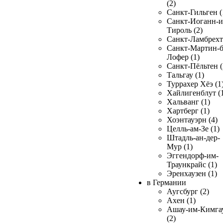
(2)
Санкт-Гильген (
Санкт-Иоганн-и
Тироль (2)
Санкт-Ламбрехт 
Санкт-Мартин-б
Лофер (1)
Санкт-Пёльтен (
Тальгау (1)
Туррахер Хёэ (1
Хайлигенблут (
Хальванг (1)
Хартберг (1)
Хоэнтауэрн (4)
Целль-ам-Зе (1)
Штадль-ан-дер-
Мур (1)
Эггендорф-им-
Траункрайс (1)
Эренхаузен (1)
в Германии
Аугсбург (2)
Ахен (1)
Ашау-им-Кимга
(2)