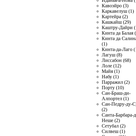
Иданья-а-Нова (
Кавоэйро (3)
Каркавелуш (1)
Картейра (2)
Кашкайш (29)
Каштру-Дайри (
Кинта да Балая (
Кинта да Салин
(1)
Кинта-да-Лаго (
Лагуш (8)
Лиссабон (68)
Лоле (12)
Майя (1)
Набу (1)
Парражил (2)
Порту (10)
Сан-Браш-ди-
Алпортел (1)
Сан-Педру-ду-С
(2)
Санта-Барбара-д
Неше (2)
Сетубал (2)
Силвеш (1)