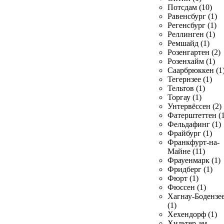
Потсдам (10)
Равенсбург (1)
Регенсбург (1)
Реллинген (1)
Ремшайд (1)
Розенгартен (2)
Розенхайм (1)
Саарбрюккен (1
Тегернзее (1)
Тельтов (1)
Торгау (1)
Унтервёссен (2)
Фатерштеттен (1
Фельдафинг (1)
Фрайбург (1)
Франкфурт-на-
Майне (11)
Фрауенмарк (1)
Фридберг (1)
Фюрт (1)
Фюссен (1)
Хагнау-Бодензе
(1)
Хехендорф (1)
Хильтер-ам-