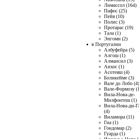
Лимассол (164)
Пафос (25)
Пейя (10)
Полис (3)
Протарас (19)
Тала (1)
Энгоми (2)
в Португалии
Албуфейра (5)
Алгош (1)
Алмансил (3)
Анхос (1)
Асотеяш (4)
Боликейме (3)
Вале до Лобо (4
Вале-Формозу (
Вила-Нова-де-
Милфонтеш (1)
Вила-Нова-ди-Г
(4)
Виламора (11)
Гиа (1)
Гондомар (2)
Гуарда (1)