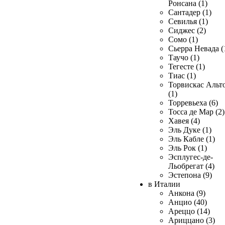
Ронсана (1)
Сантадер (1)
Севилья (1)
Сиджес (2)
Сомо (1)
Сьерра Невада (
Таучо (1)
Тегесте (1)
Тиас (1)
Торвискас Альт
(1)
Торревьеха (6)
Тосса де Мар (2)
Хавея (4)
Эль Дуке (1)
Эль Кабле (1)
Эль Рок (1)
Эсплугес-де-
Льобрегат (4)
Эстепона (9)
в Италии
Анкона (9)
Анцио (40)
Ареццо (14)
Ариццано (3)