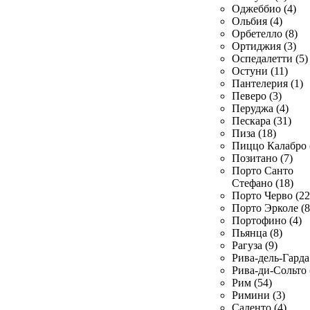
Оджеббио (4)
Ольбия (4)
Орбетелло (8)
Ортиджия (3)
Оспедалетти (5)
Остуни (11)
Пантелерия (1)
Певеро (3)
Перуджа (4)
Пескара (31)
Пиза (18)
Пиццо Калабро 
Позитано (7)
Порто Санто
Стефано (18)
Порто Черво (22
Порто Эрколе (8
Портофино (4)
Пьянца (8)
Рагуза (9)
Рива-дель-Гарда 
Рива-ди-Сольто 
Рим (54)
Римини (3)
Саленто (4)