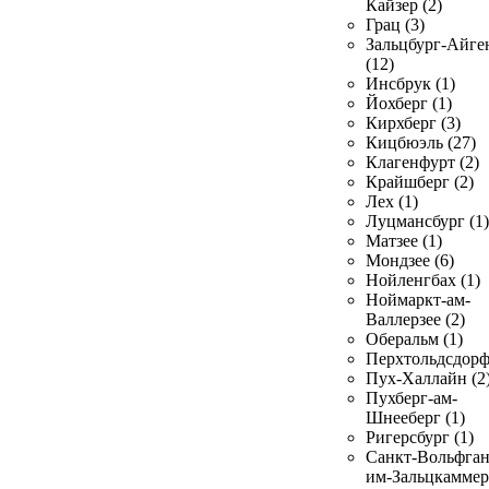
Кайзер (2)
Грац (3)
Зальцбург-Айге
(12)
Инсбрук (1)
Йохберг (1)
Кирхберг (3)
Кицбюэль (27)
Клагенфурт (2)
Крайшберг (2)
Лех (1)
Луцмансбург (1)
Матзее (1)
Мондзее (6)
Нойленгбах (1)
Ноймаркт-ам-
Валлерзее (2)
Оберальм (1)
Перхтольдсдорф
Пух-Халлайн (2
Пухберг-ам-
Шнееберг (1)
Ригерсбург (1)
Санкт-Вольфган
им-Зальцкаммер