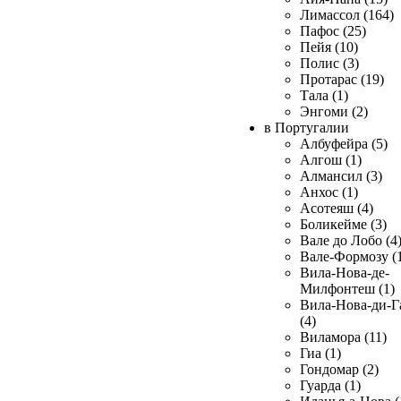
Лимассол (164)
Пафос (25)
Пейя (10)
Полис (3)
Протарас (19)
Тала (1)
Энгоми (2)
в Португалии
Албуфейра (5)
Алгош (1)
Алмансил (3)
Анхос (1)
Асотеяш (4)
Боликейме (3)
Вале до Лобо (4
Вале-Формозу (
Вила-Нова-де-
Милфонтеш (1)
Вила-Нова-ди-Г
(4)
Виламора (11)
Гиа (1)
Гондомар (2)
Гуарда (1)