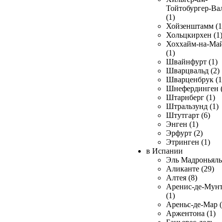
Тойтобургер-Ва
(1)
Хойзенштамм (1
Хольцкирхен (1
Хоххайм-на-Ма
(1)
Швайнфурт (1)
Шварцвальд (2)
Шварценбрук (1
Шнефердинген (
Штарнберг (1)
Штральзунд (1)
Штутгарт (6)
Энген (1)
Эрфурт (2)
Этринген (1)
в Испании
Эль Мадроньяль 
Аликанте (29)
Алтея (8)
Аренис-де-Мун
(1)
Ареньс-де-Мар (
Аржентона (1)