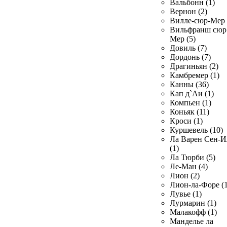
Вальбонн (1)
Вернон (2)
Вилле-сюр-Мер 
Вильфранш сюр
Мер (5)
Довиль (7)
Дордонь (7)
Драгиньян (2)
Камбремер (1)
Канны (36)
Кап д`Аи (1)
Компьен (1)
Коньяк (11)
Кроси (1)
Куршевель (10)
Ла Варен Сен-И
(1)
Ла Тюрби (5)
Ле-Ман (4)
Лион (2)
Лион-ла-Форе (1
Лувье (1)
Лурмарин (1)
Малакофф (1)
Манделье ла