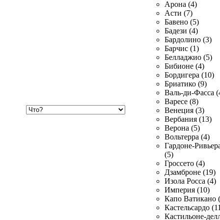
Арона (4)
Асти (7)
Бавено (5)
Бадези (4)
Бардолино (3)
Барчис (1)
Белладжио (5)
Бибионе (4)
Бордигера (10)
Бриатико (9)
Валь-ди-Фасса (
Варесе (8)
Хочу
Венеция (3)
купить
Вербания (13)
Верона (5)
Вольтерра (4)
Гардоне-Ривьер
(5)
Гроссето (4)
Дзамброне (19)
Изола Росса (4)
Империя (10)
Капо Ватикано (
Кастельсардо (1
Кастильоне-делл