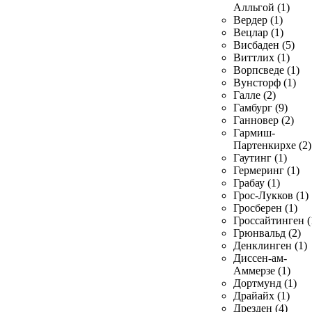
Алльгой (1)
Вердер (1)
Вецлар (1)
Висбаден (5)
Виттлих (1)
Ворпсведе (1)
Вунсторф (1)
Галле (2)
Гамбург (9)
Ганновер (2)
Гармиш-
Партенкирхе (2)
Гаутинг (1)
Гермеринг (1)
Грабау (1)
Грос-Лукков (1)
Гросберен (1)
Гроссайтинген (
Грюнвальд (2)
Денклинген (1)
Диссен-ам-
Аммерзе (1)
Дортмунд (1)
Драйайх (1)
Дрезден (4)