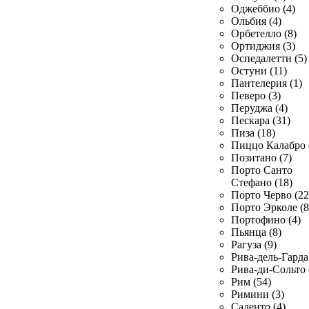
Оджеббио (4)
Ольбия (4)
Орбетелло (8)
Ортиджия (3)
Оспедалетти (5)
Остуни (11)
Пантелерия (1)
Певеро (3)
Перуджа (4)
Пескара (31)
Пиза (18)
Пиццо Калабро 
Позитано (7)
Порто Санто
Стефано (18)
Порто Черво (22
Порто Эрколе (8
Портофино (4)
Пьянца (8)
Рагуза (9)
Рива-дель-Гарда 
Рива-ди-Сольто 
Рим (54)
Римини (3)
Саленто (4)