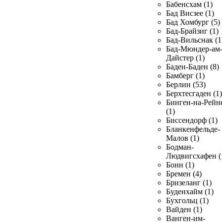
Бабенсхам (1)
Бад Висзее (1)
Бад Хомбург (5)
Бад-Брайзиг (1)
Бад-Вильснак (1
Бад-Мюндер-ам
Дайстер (1)
Баден-Баден (8)
Бамберг (1)
Берлин (53)
Берхтесгаден (1)
Бинген-на-Рейн
(1)
Биссендорф (1)
Бланкенфельде-
Малов (1)
Бодман-
Людвигсхафен (
Бонн (1)
Бремен (4)
Бризеланг (1)
Буденхайм (1)
Бухгольц (1)
Вайден (1)
Ванген-им-