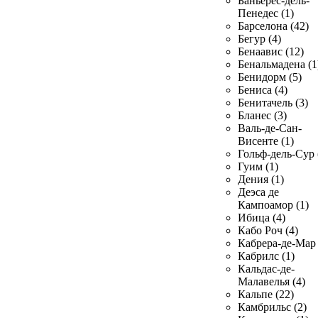
Баньерес-дель-
Пенедес (1)
Барселона (42)
Бегур (4)
Бенаавис (12)
Бенальмадена (1
Бенидорм (5)
Бениса (4)
Бенитачель (3)
Бланес (3)
Валь-де-Сан-
Висенте (1)
Гольф-дель-Сур 
Гуим (1)
Дения (1)
Деэса де
Кампоамор (1)
Ибица (4)
Кабо Роч (4)
Кабрера-де-Мар 
Кабрилс (1)
Кальдас-де-
Малавелья (4)
Кальпе (22)
Камбрильс (2)