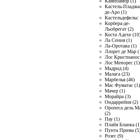
Кампоамор (1)
Кастель-Пладжа
де-Аро (1)
Кастельдефельс 
Корбера-де-
Льобрегат (2)
Коста Адехе (10
Ла Сения (1)
Ла-Оротава (1)
Ллорет де Мар (
Лос Кристианос 
Лос Менорес (1)
Мадрид (4)
Малага (23)
Марбелья (46)
Мас Фуматас (1)
Мачер (1)
Морайра (3)
Ондаррибия (2)
Оропеса дель М
(2)
Пау (1)
Плайя Бланка (1
Пунта Прима (5
Розес (9)