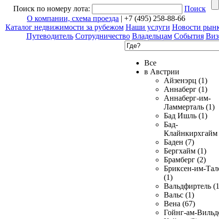
Поиск по номеру лота:
Поиск
О компании, схема проезда
| +7 (495) 258-88-66
Каталог недвижимости за рубежом
Наши услуги
Новости рын
Путеводитель
Сотрудничество
Владельцам
События
Виз
Все
в Австрии
Айзенэрц (1)
Аннаберг (1)
Аннаберг-им-
Ламмерталь (1)
Бад Ишль (1)
Бад-
Клайнкирхгайм 
Баден (7)
Бергхайм (1)
Брамберг (2)
Бриксен-им-Тал
(1)
Вальдфиртель (1
Вальс (1)
Вена (67)
Гойнг-ам-Вильд