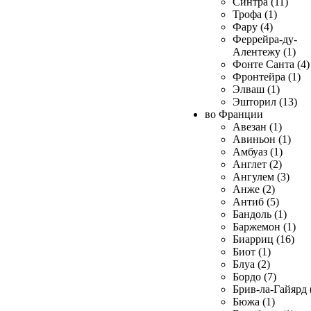
Синтра (11)
Трофа (1)
Фару (4)
Феррейра-ду-
Алентежу (1)
Фонте Санта (4)
Фронтейра (1)
Элваш (1)
Эшторил (13)
во Франции
Авезан (1)
Авиньон (1)
Амбуаз (1)
Англет (2)
Ангулем (3)
Анже (2)
Антиб (5)
Бандоль (1)
Баржемон (1)
Биарриц (16)
Биот (1)
Блуа (2)
Бордо (7)
Брив-ла-Гайярд 
Бюжа (1)