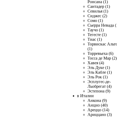
Ронсана (1)
Сантадер (1)
Севилья (1)
Сиджес (2)
Сомо (1)
Сьерра Невада (
Таучо (1)
Тегесте (1)
Тиас (1)
Торвискас Альт
(1)
Торревьеха (6)
Тосса де Мар (2)
Хавея (4)
Эль Дуке (1)
Эль Кабле (1)
Эль Рок (1)
Эсплугес-де-
Льобрегат (4)
Эстепона (9)
в Италии
Анкона (9)
Анцио (40)
Ареццо (14)
Ариццано (3)