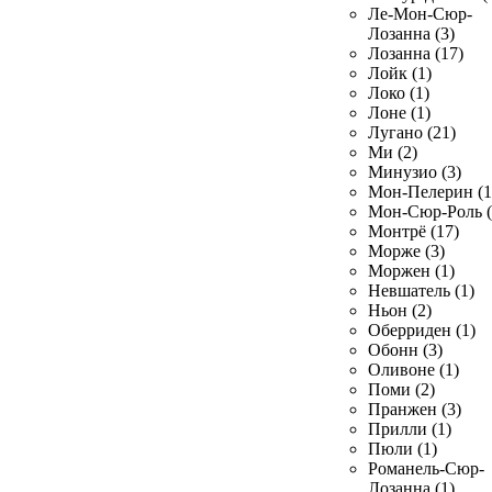
Ле-Мон-Сюр-
Лозанна (3)
Лозанна (17)
Лойк (1)
Локо (1)
Лоне (1)
Лугано (21)
Ми (2)
Минузио (3)
Мон-Пелерин (1
Мон-Сюр-Роль (
Монтрё (17)
Морже (3)
Моржен (1)
Невшатель (1)
Ньон (2)
Оберриден (1)
Обонн (3)
Оливоне (1)
Поми (2)
Пранжен (3)
Прилли (1)
Пюли (1)
Романель-Сюр-
Лозанна (1)