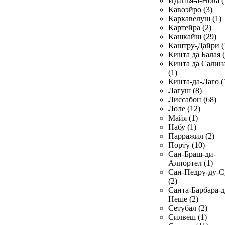
Иданья-а-Нова (
Кавоэйро (3)
Каркавелуш (1)
Картейра (2)
Кашкайш (29)
Каштру-Дайри (
Кинта да Балая (
Кинта да Салин
(1)
Кинта-да-Лаго (
Лагуш (8)
Лиссабон (68)
Лоле (12)
Майя (1)
Набу (1)
Парражил (2)
Порту (10)
Сан-Браш-ди-
Алпортел (1)
Сан-Педру-ду-С
(2)
Санта-Барбара-д
Неше (2)
Сетубал (2)
Силвеш (1)