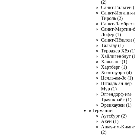
(2)
Санкт-Гильген (
Санкт-Иоганн-и
Тироль (2)
Санкт-Ламбрехт 
Санкт-Мартин-б
Лофер (1)
Санкт-Пёльтен (
Тальгау (1)
Туррахер Хёэ (1
Хайлигенблут (
Хальванг (1)
Хартберг (1)
Хоэнтауэрн (4)
Целль-ам-Зе (1)
Штадль-ан-дер-
Мур (1)
Эггендорф-им-
Траункрайс (1)
Эренхаузен (1)
в Германии
Аугсбург (2)
Ахен (1)
Ашау-им-Кимга
(2)