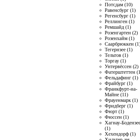
Потсдам (10)
Равенсбург (1)
Регенсбург (1)
Реллинген (1)
Ремшайд (1)
Розенгартен (2)
Розенхайм (1)
Саарбрюккен (1
Тегернзее (1)
Тельтов (1)
Торгау (1)
Унтервёссен (2)
Фатерштеттен (1
Фельдафинг (1)
Фрайбург (1)
Франкфурт-на-
Майне (11)
Фрауенмарк (1)
Фридберг (1)
Фюрт (1)
Фюссен (1)
Хагнау-Бодензе
(1)
Хехендорф (1)
Хильтер-ам-