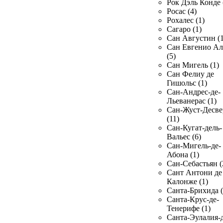
Рок Дэль Конде 
Росас (4)
Рохалес (1)
Сагаро (1)
Сан Августин (1
Сан Евгенио Ал
(5)
Сан Мигель (1)
Сан Фелиу де
Гишольс (1)
Сан-Андрес-де-
Льеванерас (1)
Сан-Жуст-Десве
(11)
Сан-Кугат-дель-
Вальес (6)
Сан-Мигель-де-
Абона (1)
Сан-Себастьян (
Сант Антони де
Калонже (1)
Санта-Брихида (
Санта-Крус-де-
Тенерифе (1)
Санта-Эулалия-д