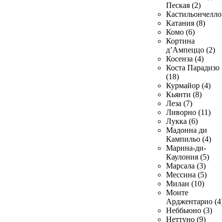
Пеская (2)
Кастильончелло 
Катания (8)
Комо (6)
Кортина
д’Ампеццо (2)
Косенза (4)
Коста Парадизо
(18)
Курмайор (4)
Кьянти (8)
Леза (7)
Ливорно (11)
Лукка (6)
Мадонна ди
Кампильо (4)
Марина-ди-
Каулония (5)
Марсала (3)
Мессина (5)
Милан (10)
Монте
Арджентарио (4
Неббьюно (3)
Неттуно (9)