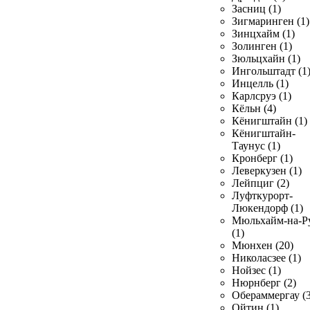
Засниц (1)
Зигмаринген (1)
Зинцхайм (1)
Золинген (1)
Зюльцхайн (1)
Ингольштадт (1
Инцелль (1)
Карлсруэ (1)
Кёльн (4)
Кёнигштайн (1)
Кёнигштайн-
Таунус (1)
Кронберг (1)
Леверкузен (1)
Лейпциг (2)
Луфткурорт-
Люкендорф (1)
Мюльхайм-на-Р
(1)
Мюнхен (20)
Николасзее (1)
Нойзес (1)
Нюрнберг (2)
Обераммергау (3
Ойтин (1)