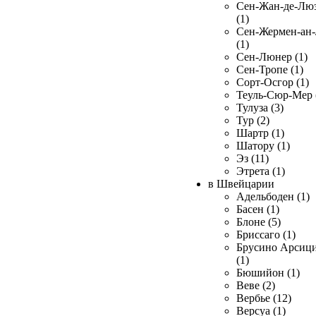
Сен-Жан-де-Лю
(1)
Сен-Жермен-ан
(1)
Сен-Люнер (1)
Сен-Тропе (1)
Сорт-Осгор (1)
Теуль-Сюр-Мер 
Тулуза (3)
Тур (2)
Шартр (1)
Шатору (1)
Эз (11)
Этрета (1)
в Швейцарии
Адельбоден (1)
Басен (1)
Блоне (5)
Бриссаго (1)
Брусино Арсиц
(1)
Бюшийон (1)
Веве (2)
Вербье (12)
Версуа (1)