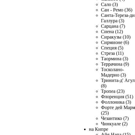
Сало (3)
Сан - Ремо (36)
Санта-Тереза-ди
Галлура (3)
Сарцана (7)
Сиена (12)
Сиракузы (10)
Сирмионе (6)
Специя (5)
Стреза (11)
Таормина (3)
Террачина (9)
Тосколано-
Мадерно (3)
Тринита-д' Агул
(8)
Тропеа (23)
Флоренция (51)
Фоллоника (3)
Форте дей Мар
(25)
Чезантико (7)
Чинкуале (2)
на Кипре
Айя-Напа (15)