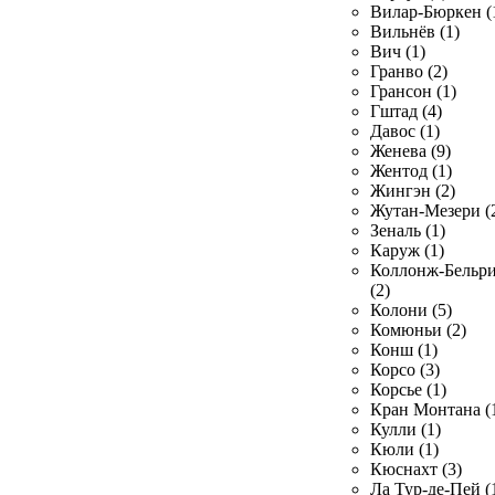
Вилар-Бюркен (
Вильнёв (1)
Вич (1)
Гранво (2)
Грансон (1)
Гштад (4)
Давос (1)
Женева (9)
Жентод (1)
Жингэн (2)
Жутан-Мезери (
Зеналь (1)
Каруж (1)
Коллонж-Бельр
(2)
Колони (5)
Комюньи (2)
Конш (1)
Корсо (3)
Корсье (1)
Кран Монтана (
Кулли (1)
Кюли (1)
Кюснахт (3)
Ла Тур-де-Пей (