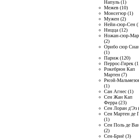
Напуль (1)
Межев (10)
Монсегюр (1)
Мужен (2)
Нейи-сюр-Сен (
Ницца (12)
Ножан-сюр-Ма
(2)
Орибо сюр Сиа
(1)
Париж (120)
Перрос-Гирек (1
Рокебрюн Кап
Мартен (7)
Рюэй-Мальмезо
(1)
Сан Агнес (1)
Сен Жан Кап
Ферра (23)
Сен Лоран д'Эз 
Сен Мартен де 
(1)
Сен Поль де Ва
(2)
Сен-Бриё (3)