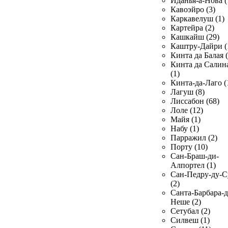
Иданья-а-Нова (
Кавоэйро (3)
Каркавелуш (1)
Картейра (2)
Кашкайш (29)
Каштру-Дайри (
Кинта да Балая (
Кинта да Салин
(1)
Кинта-да-Лаго (
Лагуш (8)
Лиссабон (68)
Лоле (12)
Майя (1)
Набу (1)
Парражил (2)
Порту (10)
Сан-Браш-ди-
Алпортел (1)
Сан-Педру-ду-С
(2)
Санта-Барбара-д
Неше (2)
Сетубал (2)
Силвеш (1)