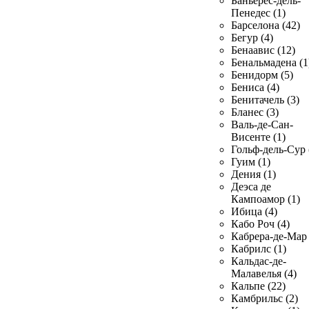
Баньерес-дель-
Пенедес (1)
Барселона (42)
Бегур (4)
Бенаавис (12)
Бенальмадена (1
Бенидорм (5)
Бениса (4)
Бенитачель (3)
Бланес (3)
Валь-де-Сан-
Висенте (1)
Гольф-дель-Сур 
Гуим (1)
Дения (1)
Деэса де
Кампоамор (1)
Ибица (4)
Кабо Роч (4)
Кабрера-де-Мар 
Кабрилс (1)
Кальдас-де-
Малавелья (4)
Кальпе (22)
Камбрильс (2)