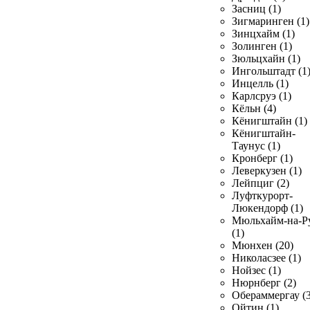
Засниц (1)
Зигмаринген (1)
Зинцхайм (1)
Золинген (1)
Зюльцхайн (1)
Ингольштадт (1
Инцелль (1)
Карлсруэ (1)
Кёльн (4)
Кёнигштайн (1)
Кёнигштайн-
Таунус (1)
Кронберг (1)
Леверкузен (1)
Лейпциг (2)
Луфткурорт-
Люкендорф (1)
Мюльхайм-на-Р
(1)
Мюнхен (20)
Николасзее (1)
Нойзес (1)
Нюрнберг (2)
Обераммергау (3
Ойтин (1)