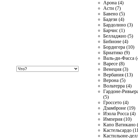
Арона (4)
Асти (7)
Бавено (5)
Бадези (4)
Бардолино (3)
Барчис (1)
Белладжио (5)
Бибионе (4)
Бордигера (10)
Бриатико (9)
Валь-ди-Фасса (
Варесе (8)
Хочу
Венеция (3)
купить
Вербания (13)
Верона (5)
Вольтерра (4)
Гардоне-Ривьер
(5)
Гроссето (4)
Дзамброне (19)
Изола Росса (4)
Империя (10)
Капо Ватикано (
Кастельсардо (1
Кастильоне-делл