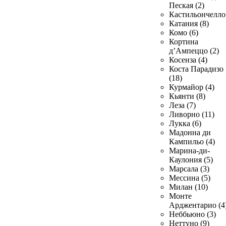
Пеская (2)
Кастильончелло 
Катания (8)
Комо (6)
Кортина
д’Ампеццо (2)
Косенза (4)
Коста Парадизо
(18)
Курмайор (4)
Кьянти (8)
Леза (7)
Ливорно (11)
Лукка (6)
Мадонна ди
Кампильо (4)
Марина-ди-
Каулония (5)
Марсала (3)
Мессина (5)
Милан (10)
Монте
Арджентарио (4
Неббьюно (3)
Неттуно (9)