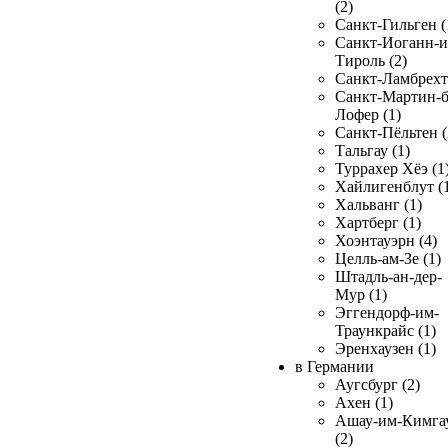
(2)
Санкт-Гильген (
Санкт-Иоганн-и
Тироль (2)
Санкт-Ламбрехт 
Санкт-Мартин-б
Лофер (1)
Санкт-Пёльтен (
Тальгау (1)
Туррахер Хёэ (1
Хайлигенблут (
Хальванг (1)
Хартберг (1)
Хоэнтауэрн (4)
Целль-ам-Зе (1)
Штадль-ан-дер-
Мур (1)
Эггендорф-им-
Траункрайс (1)
Эренхаузен (1)
в Германии
Аугсбург (2)
Ахен (1)
Ашау-им-Кимга
(2)