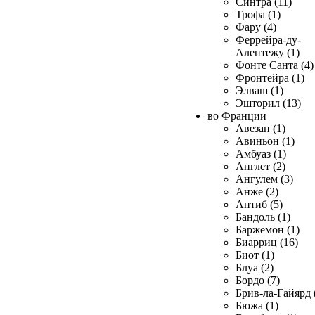
Синтра (11)
Трофа (1)
Фару (4)
Феррейра-ду-
Алентежу (1)
Фонте Санта (4)
Фронтейра (1)
Элваш (1)
Эшторил (13)
во Франции
Авезан (1)
Авиньон (1)
Амбуаз (1)
Англет (2)
Ангулем (3)
Анже (2)
Антиб (5)
Бандоль (1)
Баржемон (1)
Биарриц (16)
Биот (1)
Блуа (2)
Бордо (7)
Брив-ла-Гайярд 
Бюжа (1)