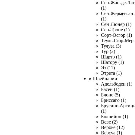
Сен-Жан-де-Лю
(1)
Сен-Жермен-ан
(1)
Сен-Люнер (1)
Сен-Тропе (1)
Сорт-Осгор (1)
Теуль-Сюр-Мер 
Тулуза (3)
Тур (2)
Шартр (1)
Шатору (1)
Эз (11)
Этрета (1)
в Швейцарии
Адельбоден (1)
Басен (1)
Блоне (5)
Бриссаго (1)
Брусино Арсиц
(1)
Бюшийон (1)
Веве (2)
Вербье (12)
Версуа (1)