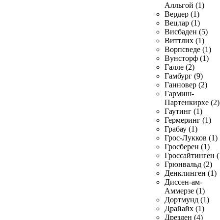
Алльгой (1)
Вердер (1)
Вецлар (1)
Висбаден (5)
Виттлих (1)
Ворпсведе (1)
Вунсторф (1)
Галле (2)
Гамбург (9)
Ганновер (2)
Гармиш-
Партенкирхе (2)
Гаутинг (1)
Гермеринг (1)
Грабау (1)
Грос-Лукков (1)
Гросберен (1)
Гроссайтинген (
Грюнвальд (2)
Денклинген (1)
Диссен-ам-
Аммерзе (1)
Дортмунд (1)
Драйайх (1)
Дрезден (4)