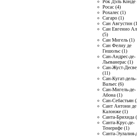
Рок Дэль Конде 
Росас (4)
Рохалес (1)
Сагаро (1)
Сан Августин (1
Сан Евгенио Ал
(5)
Сан Мигель (1)
Сан Фелиу де
Гишольс (1)
Сан-Андрес-де-
Льеванерас (1)
Сан-Жуст-Десве
(11)
Сан-Кугат-дель-
Вальес (6)
Сан-Мигель-де-
Абона (1)
Сан-Себастьян (
Сант Антони де
Калонже (1)
Санта-Брихида (
Санта-Крус-де-
Тенерифе (1)
Санта-Эулалия-д