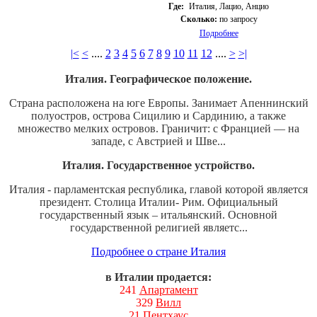
Где:
Италия, Лацио, Анцио
Сколько:
по запросу
Подробнее
|<
<
....
2
3
4
5
6
7
8
9
10
11
12
....
>
>|
Италия. Географическое положение.
Страна расположена на юге Европы. Занимает Апеннинский
полуостров, острова Сицилию и Сардинию, а также
множество мелких островов. Граничит: с Францией — на
западе, с Австрией и Шве...
Италия. Государственное устройство.
Италия - парламентская республика, главой которой является
президент. Столица Италии- Рим. Официальный
государственный язык – итальянский. Основной
государственной религией являетс...
Подробнее о стране Италия
в Италии продается:
241
Апартамент
329
Вилл
21
Пентхаус