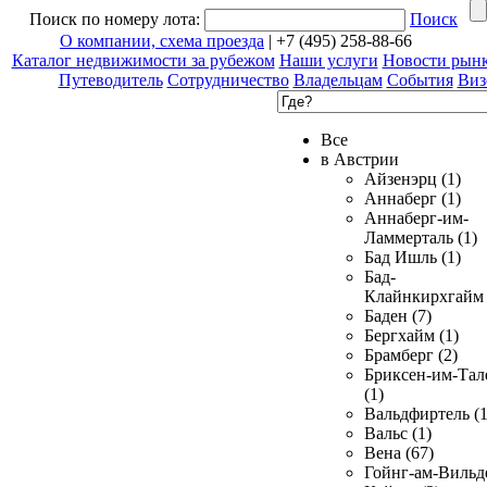
Поиск по номеру лота:
Поиск
О компании, схема проезда
| +7 (495) 258-88-66
Каталог недвижимости за рубежом
Наши услуги
Новости рын
Путеводитель
Сотрудничество
Владельцам
События
Виз
Все
в Австрии
Айзенэрц (1)
Аннаберг (1)
Аннаберг-им-
Ламмерталь (1)
Бад Ишль (1)
Бад-
Клайнкирхгайм 
Баден (7)
Бергхайм (1)
Брамберг (2)
Бриксен-им-Тал
(1)
Вальдфиртель (1
Вальс (1)
Вена (67)
Гойнг-ам-Вильд