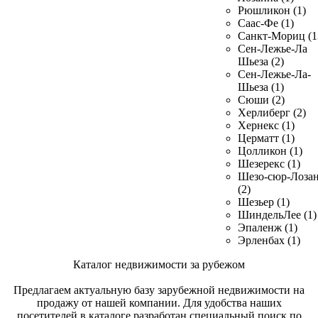
Рюшликон (1)
Саас-Фе (1)
Санкт-Мориц (1
Сен-Лежье-Ла
Шьеза (2)
Сен-Лежье-Ла-
Шьеза (1)
Сюши (2)
Херлиберг (2)
Хернекс (1)
Церматт (1)
Цолликон (1)
Шезерекс (1)
Шезо-сюр-Лоза
(2)
Шезьер (1)
ШиндельЛее (1)
Эпаленж (1)
Эрленбах (1)
Каталог недвижимости за рубежом
Предлагаем актуальную базу зарубежной недвижимости на
продажу от нашей компании. Для удобства наших
посетителей в каталоге разработан специальный поиск по