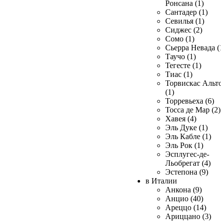
Ронсана (1)
Сантадер (1)
Севилья (1)
Сиджес (2)
Сомо (1)
Сьерра Невада (
Таучо (1)
Тегесте (1)
Тиас (1)
Торвискас Альт
(1)
Торревьеха (6)
Тосса де Мар (2)
Хавея (4)
Эль Дуке (1)
Эль Кабле (1)
Эль Рок (1)
Эсплугес-де-
Льобрегат (4)
Эстепона (9)
в Италии
Анкона (9)
Анцио (40)
Ареццо (14)
Ариццано (3)