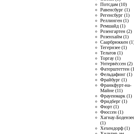
Потсдам (10)
Равенсбург (1)
Регенсбург (1)
Реллинген (1)
Ремшайд (1)
Розенгартен (2)
Розенхайм (1)
Саарбрюккен (1
Тегернзее (1)
Тельтов (1)
Торгау (1)
Унтервёссен (2)
Фатерштеттен (1
Фельдафинг (1)
Фрайбург (1)
Франкфурт-на-
Майне (11)
Фрауенмарк (1)
Фридберг (1)
Фюрт (1)
Фюссен (1)
Хагнау-Бодензе
(1)
Хехендорф (1)
Хильтер-ам-