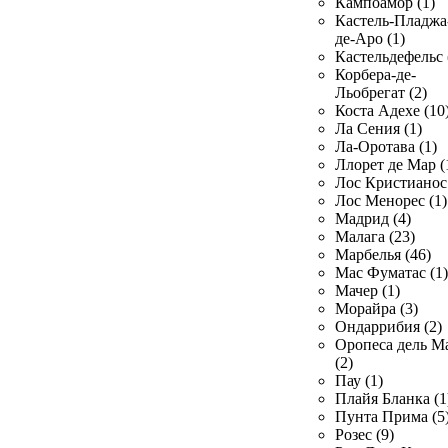
Кампоамор (1)
Кастель-Пладжа
де-Аро (1)
Кастельдефельс 
Корбера-де-
Льобрегат (2)
Коста Адехе (10
Ла Сения (1)
Ла-Оротава (1)
Ллорет де Мар (
Лос Кристианос 
Лос Менорес (1)
Мадрид (4)
Малага (23)
Марбелья (46)
Мас Фуматас (1)
Мачер (1)
Морайра (3)
Ондаррибия (2)
Оропеса дель М
(2)
Пау (1)
Плайя Бланка (1
Пунта Прима (5
Розес (9)