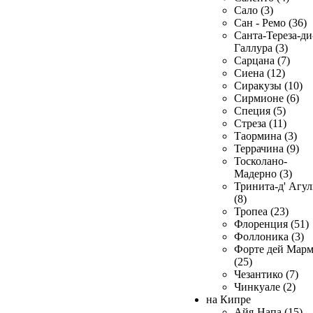
Сало (3)
Сан - Ремо (36)
Санта-Тереза-ди
Галлура (3)
Сарцана (7)
Сиена (12)
Сиракузы (10)
Сирмионе (6)
Специя (5)
Стреза (11)
Таормина (3)
Террачина (9)
Тосколано-
Мадерно (3)
Тринита-д' Агул
(8)
Тропеа (23)
Флоренция (51)
Фоллоника (3)
Форте дей Мар
(25)
Чезантико (7)
Чинкуале (2)
на Кипре
Айя-Напа (15)