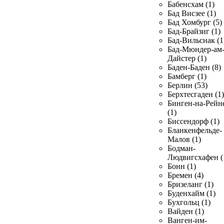
Бабенсхам (1)
Бад Висзее (1)
Бад Хомбург (5)
Бад-Брайзиг (1)
Бад-Вильснак (1
Бад-Мюндер-ам
Дайстер (1)
Баден-Баден (8)
Бамберг (1)
Берлин (53)
Берхтесгаден (1)
Бинген-на-Рейн
(1)
Биссендорф (1)
Бланкенфельде-
Малов (1)
Бодман-
Людвигсхафен (
Бонн (1)
Бремен (4)
Бризеланг (1)
Буденхайм (1)
Бухгольц (1)
Вайден (1)
Ванген-им-