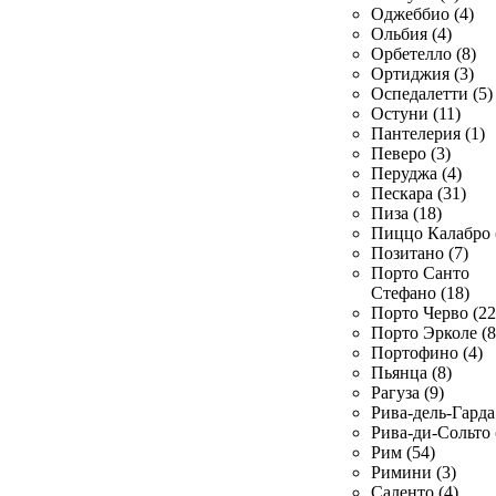
Оджеббио (4)
Ольбия (4)
Орбетелло (8)
Ортиджия (3)
Оспедалетти (5)
Остуни (11)
Пантелерия (1)
Певеро (3)
Перуджа (4)
Пескара (31)
Пиза (18)
Пиццо Калабро 
Позитано (7)
Порто Санто
Стефано (18)
Порто Черво (22
Порто Эрколе (8
Портофино (4)
Пьянца (8)
Рагуза (9)
Рива-дель-Гарда 
Рива-ди-Сольто 
Рим (54)
Римини (3)
Саленто (4)