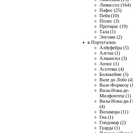
Лимассол (164)
Пафос (25)
Пейя (10)
Полис (3)
Протарас (19)
Тала (1)
Энгоми (2)
в Португалии
Албуфейра (5)
Алгош (1)
Алмансил (3)
Анхос (1)
Асотеяш (4)
Боликейме (3)
Вале до Лобо (4
Вале-Формозу (
Вила-Нова-де-
Милфонтеш (1)
Вила-Нова-ди-Г
(4)
Виламора (11)
Гиа (1)
Гондомар (2)
Гуарда (1)