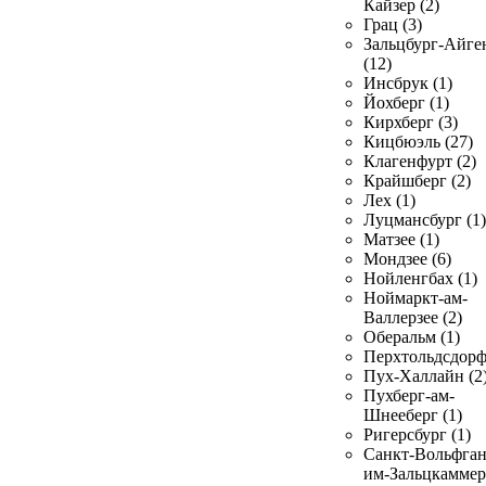
Кайзер (2)
Грац (3)
Зальцбург-Айге
(12)
Инсбрук (1)
Йохберг (1)
Кирхберг (3)
Кицбюэль (27)
Клагенфурт (2)
Крайшберг (2)
Лех (1)
Луцмансбург (1)
Матзее (1)
Мондзее (6)
Нойленгбах (1)
Ноймаркт-ам-
Валлерзее (2)
Оберальм (1)
Перхтольдсдорф
Пух-Халлайн (2
Пухберг-ам-
Шнееберг (1)
Ригерсбург (1)
Санкт-Вольфган
им-Зальцкаммер