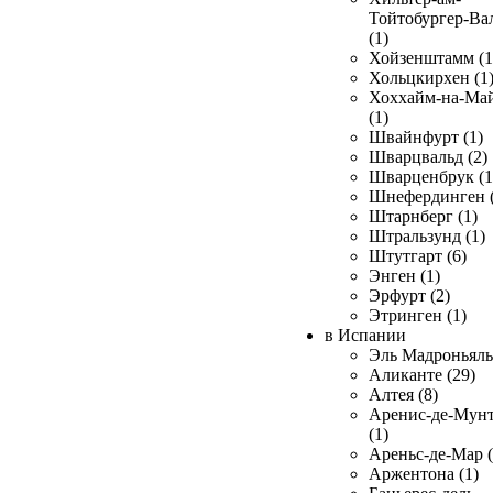
Тойтобургер-Ва
(1)
Хойзенштамм (1
Хольцкирхен (1
Хоххайм-на-Ма
(1)
Швайнфурт (1)
Шварцвальд (2)
Шварценбрук (1
Шнефердинген (
Штарнберг (1)
Штральзунд (1)
Штутгарт (6)
Энген (1)
Эрфурт (2)
Этринген (1)
в Испании
Эль Мадроньяль 
Аликанте (29)
Алтея (8)
Аренис-де-Мун
(1)
Ареньс-де-Мар (
Аржентона (1)