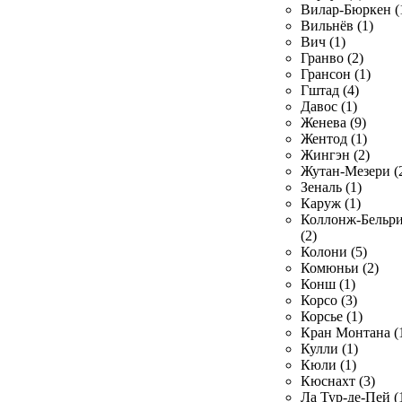
Вилар-Бюркен (
Вильнёв (1)
Вич (1)
Гранво (2)
Грансон (1)
Гштад (4)
Давос (1)
Женева (9)
Жентод (1)
Жингэн (2)
Жутан-Мезери (
Зеналь (1)
Каруж (1)
Коллонж-Бельр
(2)
Колони (5)
Комюньи (2)
Конш (1)
Корсо (3)
Корсье (1)
Кран Монтана (
Кулли (1)
Кюли (1)
Кюснахт (3)
Ла Тур-де-Пей (