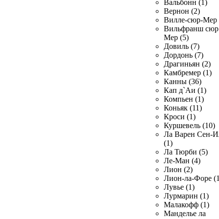
Вальбонн (1)
Вернон (2)
Вилле-сюр-Мер 
Вильфранш сюр
Мер (5)
Довиль (7)
Дордонь (7)
Драгиньян (2)
Камбремер (1)
Канны (36)
Кап д`Аи (1)
Компьен (1)
Коньяк (11)
Кроси (1)
Куршевель (10)
Ла Варен Сен-И
(1)
Ла Тюрби (5)
Ле-Ман (4)
Лион (2)
Лион-ла-Форе (1
Лувье (1)
Лурмарин (1)
Малакофф (1)
Манделье ла