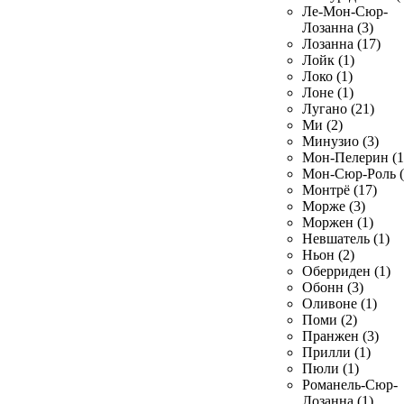
Ле-Мон-Сюр-
Лозанна (3)
Лозанна (17)
Лойк (1)
Локо (1)
Лоне (1)
Лугано (21)
Ми (2)
Минузио (3)
Мон-Пелерин (1
Мон-Сюр-Роль (
Монтрё (17)
Морже (3)
Моржен (1)
Невшатель (1)
Ньон (2)
Оберриден (1)
Обонн (3)
Оливоне (1)
Поми (2)
Пранжен (3)
Прилли (1)
Пюли (1)
Романель-Сюр-
Лозанна (1)