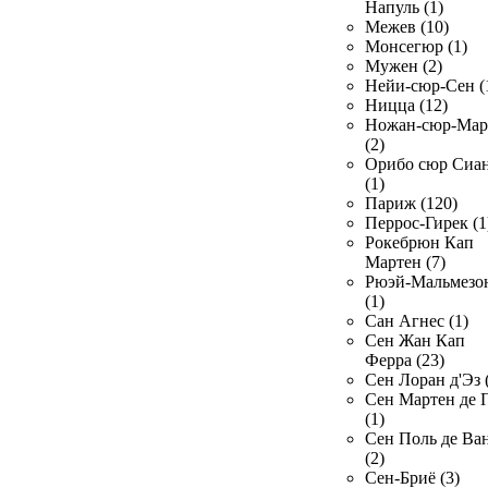
Напуль (1)
Межев (10)
Монсегюр (1)
Мужен (2)
Нейи-сюр-Сен (
Ницца (12)
Ножан-сюр-Ма
(2)
Орибо сюр Сиа
(1)
Париж (120)
Перрос-Гирек (1
Рокебрюн Кап
Мартен (7)
Рюэй-Мальмезо
(1)
Сан Агнес (1)
Сен Жан Кап
Ферра (23)
Сен Лоран д'Эз 
Сен Мартен де 
(1)
Сен Поль де Ва
(2)
Сен-Бриё (3)