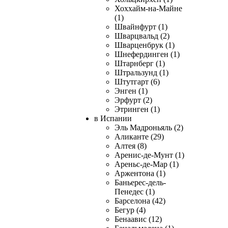
Хоххайм-на-Майне
(1)
Швайнфурт (1)
Шварцвальд (2)
Шварценбрук (1)
Шнефердинген (1)
Штарнберг (1)
Штральзунд (1)
Штутгарт (6)
Энген (1)
Эрфурт (2)
Этринген (1)
в Испании
Эль Мадроньяль (2)
Аликанте (29)
Алтея (8)
Аренис-де-Мунт (1)
Ареньс-де-Мар (1)
Аржентона (1)
Баньерес-дель-
Пенедес (1)
Барселона (42)
Бегур (4)
Бенаавис (12)