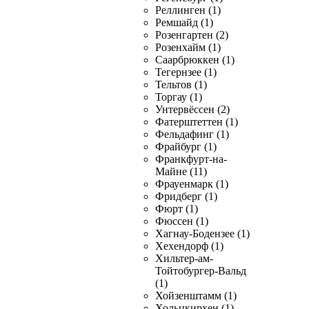
Реллинген (1)
Ремшайд (1)
Розенгартен (2)
Розенхайм (1)
Саарбрюккен (1)
Тегернзее (1)
Тельтов (1)
Торгау (1)
Унтервёссен (2)
Фатерштеттен (1)
Фельдафинг (1)
Фрайбург (1)
Франкфурт-на-
Майне (11)
Фрауенмарк (1)
Фридберг (1)
Фюрт (1)
Фюссен (1)
Хагнау-Бодензее (1)
Хехендорф (1)
Хильтер-ам-
Тойтобургер-Вальд
(1)
Хойзенштамм (1)
Хольцкирхен (1)