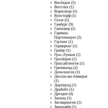
Висбаден (5)
Виттлих (1)
Ворпсведе (1)
Вунсторф (1)
Галле (2)
Гамбург (9)
Ганновер (2)
Гармиш-
Партенкирхе (2)
Гаутинг (1)
Гермеринг (1)
Грабау (1)
Грос-Лукков (1)
Гросберен (1)
Гроссайтинген (1)
Грюнвальд (2)
Денклинген (1)
Диссен-ам-Аммерзе
(1)
Дортмунд (1)
Драйайх (1)
Дрезден (4)
Засниц (1)
Зигмаринген (1)
Зинцхайм (1)