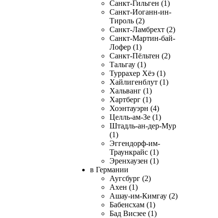
Санкт-Гильген (1)
Санкт-Иоганн-ин-
Тироль (2)
Санкт-Ламбрехт (2)
Санкт-Мартин-бай-
Лофер (1)
Санкт-Пёльтен (2)
Тальгау (1)
Туррахер Хёэ (1)
Хайлигенблут (1)
Хальванг (1)
Хартберг (1)
Хоэнтауэрн (4)
Целль-ам-Зе (1)
Штадль-ан-дер-Мур
(1)
Эггендорф-им-
Траункрайс (1)
Эренхаузен (1)
в Германии
Аугсбург (2)
Ахен (1)
Ашау-им-Кимгау (2)
Бабенсхам (1)
Бад Висзее (1)