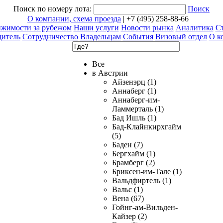
Поиск по номеру лота:
Поиск
О компании, схема проезда
| +7 (495) 258-88-66
ижимости за рубежом
Наши услуги
Новости рынка
Аналитика
Ст
дитель
Сотрудничество
Владельцам
События
Визовый отдел
О к
Все
в Австрии
Айзенэрц (1)
Аннаберг (1)
Аннаберг-им-
Ламмерталь (1)
Бад Ишль (1)
Бад-Клайнкирхгайм
(5)
Баден (7)
Бергхайм (1)
Брамберг (2)
Бриксен-им-Тале (1)
Вальдфиртель (1)
Вальс (1)
Вена (67)
Гойнг-ам-Вильден-
Кайзер (2)