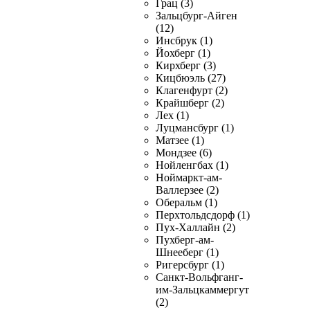
Грац (3)
Зальцбург-Айген
(12)
Инсбрук (1)
Йохберг (1)
Кирхберг (3)
Кицбюэль (27)
Клагенфурт (2)
Крайшберг (2)
Лех (1)
Луцмансбург (1)
Матзее (1)
Мондзее (6)
Нойленгбах (1)
Ноймаркт-ам-
Валлерзее (2)
Оберальм (1)
Перхтольдсдорф (1)
Пух-Халлайн (2)
Пухберг-ам-
Шнееберг (1)
Ригерсбург (1)
Санкт-Вольфганг-
им-Зальцкаммергут
(2)