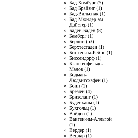
Бад Хомбург (5)
Бад-Брайзиг (1)
Бад-Вильснак (1)
Бад-Мюндер-ам-
Дайстер (1)
Баден-Баден (8)
Бамберг (1)
Берлин (53)
Берхтесгаден (1)
Бинген-на-Рейне (1)
Биссендорф (1)
Бланкенфельде-
Малов (1)
Бодман-
Людвигсхафен (1)
Бонн (1)
Бремен (4)
Бризеланг (1)
Буденхайм (1)
Бухгольц (1)
Вайден (1)
Ванген-им-Алльгой
(1)
Вердер (1)
Вецлар (1)