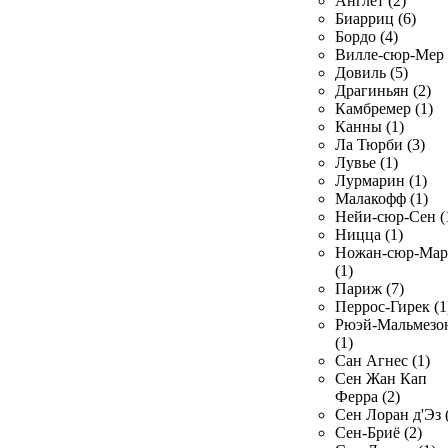
Англет (2)
Биарриц (6)
Бордо (4)
Вилле-сюр-Мер 
Довиль (5)
Драгиньян (2)
Камбремер (1)
Канны (1)
Ла Тюрби (3)
Лувье (1)
Лурмарин (1)
Малакофф (1)
Нейи-сюр-Сен (
Ницца (1)
Ножан-сюр-Ма
(1)
Париж (7)
Перрос-Гирек (1
Рюэй-Мальмезо
(1)
Сан Агнес (1)
Сен Жан Кап
Ферра (2)
Сен Лоран д'Эз 
Сен-Бриё (2)