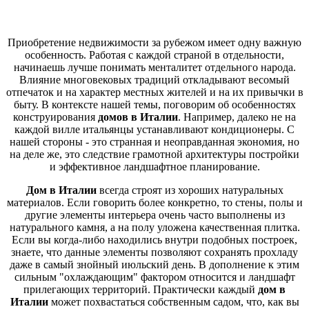
Приобретение недвижимости за рубежом имеет одну важную
особенность. Работая с каждой страной в отдельности,
начинаешь лучше понимать менталитет отдельного народа.
Влияние многовековых традиций откладывают весомый
отпечаток и на характер местных жителей и на их привычки в
быту. В контексте нашей темы, поговорим об особенностях
конструирования
домов в Италии
. Например, далеко не на
каждой вилле итальянцы устанавливают кондиционеры. С
нашей стороны - это странная и неоправданная экономия, но
на деле же, это следствие грамотной архитектуры постройки
и эффективное ландшафтное планирование.
Дом в Италии
всегда строят из хороших натуральных
материалов. Если говорить более конкретно, то стены, полы и
другие элементы интерьера очень часто выполнены из
натурального камня, а на полу уложена качественная плитка.
Если вы когда-либо находились внутри подобных построек,
знаете, что данные элементы позволяют сохранять прохладу
даже в самый знойный июльский день. В дополнение к этим
сильным "охлаждающим" фактором относится и ландшафт
прилегающих территорий. Практически каждый
дом в
Италии
может похвастаться собственным садом, что, как вы