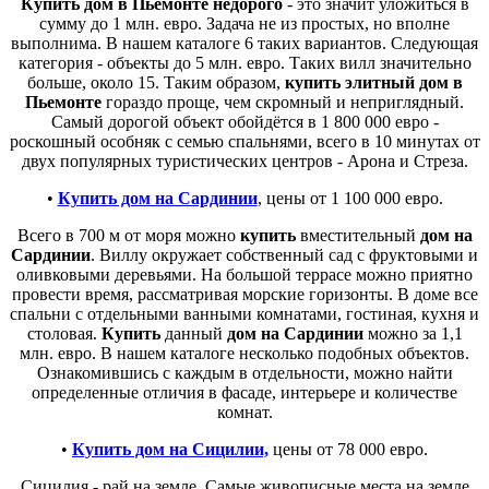
Купить дом в Пьемонте недорого
- это значит уложиться в
сумму до 1 млн. евро. Задача не из простых, но вполне
выполнима. В нашем каталоге 6 таких вариантов. Следующая
категория - объекты до 5 млн. евро. Таких вилл значительно
больше, около 15. Таким образом,
купить элитный дом в
Пьемонте
гораздо проще, чем скромный и неприглядный.
Самый дорогой объект обойдётся в 1 800 000 евро -
роскошный особняк с семью спальнями, всего в 10 минутах от
двух популярных туристических центров - Арона и Стреза.
•
Купить дом на Сардинии
, цены от 1 100 000 евро.
Всего в 700 м от моря можно
купить
вместительный
дом на
Сардинии
. Виллу окружает собственный сад с фруктовыми и
оливковыми деревьями. На большой террасе можно приятно
провести время, рассматривая морские горизонты. В доме все
спальни с отдельными ванными комнатами, гостиная, кухня и
столовая.
Купить
данный
дом на Сардинии
можно за 1,1
млн. евро. В нашем каталоге несколько подобных объектов.
Ознакомившись с каждым в отдельности, можно найти
определенные отличия в фасаде, интерьере и количестве
комнат.
•
Купить дом на Сицилии,
цены от 78 000 евро.
Сицилия - рай на земле. Самые живописные места на земле