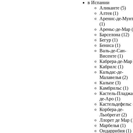
в Испании
Аликанте (5)
Алтея (1)
Аренис-де-Мун
(1)
Ареньс-де-Мар (
Барселона (12)
Бегур (1)
Бениса (1)
Валь-де-Сан-
Висенте (1)
Кабрера-де-Мар 
Кабрилс (1)
Кальдас-де-
Малавелья (2)
Кальпе (3)
Камбрильс (1)
Кастель-Пладжа
де-Аро (1)
Кастельдефельс 
Корбера-де-
Льобрегат (2)
Ллорет де Мар (
Марбелья (1)
Ондаррибия (1)