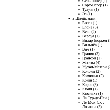
Сен-Люнер (1)
Сорт-Осгор (1)
Тулуза (1)
Эз (1)
в Швейцарии
Басен (1)
Блоне (5)
Веве (2)
Версуа (1)
Вилар-Бюркен (
Вильнёв (1)
Вич (1)
Гранво (2)
Грансон (1)
Женева (4)
Жутан-Мезери (
Колони (2)
Комюньи (2)
Конш (1)
Корсо (3)
Кюли (1)
Кюснахт (1)
Ла Тур-де-Пей (
Ле-Мон-Сюр-
Лозанна (3)