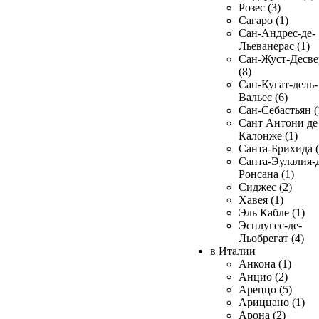
Розес (3)
Сагаро (1)
Сан-Андрес-де-
Льеванерас (1)
Сан-Жуст-Десве
(8)
Сан-Кугат-дель-
Вальес (6)
Сан-Себастьян (
Сант Антони де
Калонже (1)
Санта-Брихида (
Санта-Эулалия-д
Ронсана (1)
Сиджес (2)
Хавея (1)
Эль Кабле (1)
Эсплугес-де-
Льобрегат (4)
в Италии
Анкона (1)
Анцио (2)
Ареццо (5)
Ариццано (1)
Арона (2)