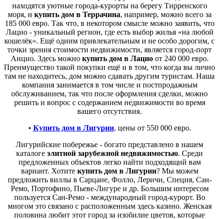
находятся уютные города-курорты на берегу Тирренского
моря, и
купить дом в Террачина
, например, можно всего за
185 000 евро. Так что, в некотором смысле можно заявить, что
Лацио - уникальный регион, где есть выбор жилья «на любой
кошелёк». Ещё одним привлекательным и не особо дорогим, с
точки зрения стоимости недвижимости, является город-порт
Анцио. Здесь можно
купить дом в Лацио
от 240 000 евро.
Преимущество такой покупки ещё и в том, что когда вы лично
там не находитесь, дом можно сдавать другим туристам. Наша
компания занимается в том числе и постпродажным
обслуживанием, так что после оформления сделки, можно
решить и вопрос с содержанием недвижимости во время
вашего отсутствия.
•
Купить дом в Лигурии
, цены от 550 000 евро.
Лигурийские побережье - богато представлено в нашем
каталоге
элитной зарубежной недвижимостью
. Среди
предложенных объектов легко найти подходящий вам
вариант. Хотите
купить дом в Лигурии
? Мы можем
предложить виллы в Сарцане, Фолло, Леричи, Специя, Сан-
Ремо, Портофино, Пьеве-Лигуре и др. Большим интересом
пользуется Сан-Ремо - международный город-курорт. Во
многом это связано с расположенным здесь казино. Женская
половина любит этот город за изобилие цветов, которые