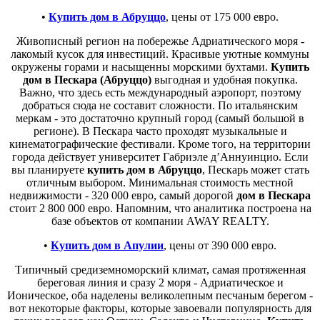
•
Купить дом в Абруццо
, цены от 175 000 евро.
Живописный регион на побережье Адриатического моря -
лакомый кусок для инвестиций. Красивые уютные коммуны
окружены горами и насыщенны морскими бухтами.
Купить
дом в Пескара (Абруццо)
выгодная и удобная покупка.
Важно, что здесь есть международный аэропорт, поэтому
добраться сюда не составит сложности. По итальянским
меркам - это достаточно крупный город (самый большой в
регионе). В Пескара часто проходят музыкальные и
кинематографические фестивали. Кроме того, на территории
города действует университет Габриэле д’Аннуинцио. Если
вы планируете
купить дом в Абруццо
, Пескарь может стать
отличным выбором. Минимальная стоимость местной
недвижимости - 320 000 евро, самый дорогой
дом в Пескара
стоит 2 800 000 евро. Напомним, что аналитика построена на
базе объектов от компании AWAY REALTY.
•
Купить дом в Апулии
, цены от 390 000 евро.
Типичный средиземноморский климат, самая протяженная
береговая линия и сразу 2 моря - Адриатическое и
Ионическое, оба наделены великолепным песчаным берегом -
вот некоторые факторы, которые завоевали популярность для