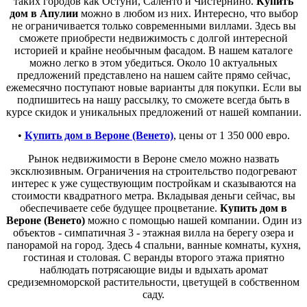
таких городов как Остуни, Саленто и Чистернино.
Купить
дом в Апулии
можно в любом из них. Интересно, что выбор
не ограничивается только современными виллами. Здесь вы
сможете приобрести недвижимость с долгой интересной
историей и крайне необычным фасадом. В нашем каталоге
можно легко в этом убедиться. Около 10 актуальных
предложений представлено на нашем сайте прямо сейчас,
ежемесячно поступают новые варианты для покупки. Если вы
подпишитесь на нашу рассылку, то сможете всегда быть в
курсе скидок и уникальных предложений от нашей компании.
•
Купить дом в Вероне (Венето)
, цены от 1 350 000 евро.
Рынок недвижимости в Вероне смело можно назвать
эксклюзивным. Ограничения на строительство подогревают
интерес к уже существующим постройкам и сказываются на
стоимости квадратного метра. Вкладывая деньги сейчас, вы
обеспечиваете себе будущее процветание.
Купить дом в
Вероне (Венето)
можно с помощью нашей компании. Один из
объектов - симпатичная 3 - этажная вилла на берегу озера и
панорамой на город. Здесь 4 спальни, ванные комнаты, кухня,
гостиная и столовая. С веранды второго этажа приятно
наблюдать потрясающие виды и вдыхать аромат
средиземноморской растительности, цветущей в собственном
саду.