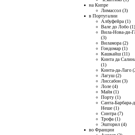
на Кипре
Лимассол (3)
в Португалии
Албуфейра (1)
Вале до Лобо (1
Вила-Нова-ди-Г
(3)
Виламора (2)
Гондомар (1)
Кашкайш (11)
Кинта да Салин
(1)
Кинта-да-Лаго (
Лагуш (2)
Лиссабон (3)
Лоле (4)
Майя (1)
Порту (1)
Санта-Барбара-д
Неше (1)
Синтра (7)
Трофа (1)
Эшторил (4)
во Франции