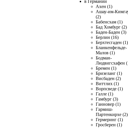
в Германии
Ахен (1)
Ашау-им-Кимга
(2)
Бабенсхам (1)
Бад Хомбург (2)
Баден-Баден (3)
Берлин (16)
Берхтесгаден (1)
Бланкенфельде-
Малов (1)
Бодман-
Людвигсхафен (
Бремен (1)
Бризеланг (1)
Висбаден (2)
Виттлих (1)
Ворпсведе (1)
Галле (1)
Гамбург (3)
Ганновер (1)
Гармиш-
Партенкирхе (2)
Гермеринг (1)
Гросберен (1)