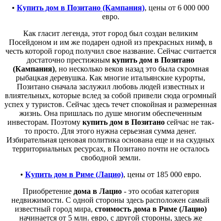
•
Купить дом в Позитано (Кампания)
, цены от 6 000 000
евро.
Как гласит легенда, этот город был создан великим
Посейдоном и им же подарен одной из прекрасных нимф, в
честь которой город получил свое название. Сейчас считается
достаточно престижным
купить дом в Позитано
(Кампания)
, но несколько веков назад это была скромная
рыбацкая деревушка. Как многие итальянские курорты,
Позитано сначала заслужил любовь людей известных и
влиятельных, которые вслед за собой привели сюда огромный
успех у туристов. Сейчас здесь течет спокойная и размеренная
жизнь. Она пришлась по душе многим обеспеченным
инвесторам. Поэтому
купить дом в Позитано
сейчас не так-
то просто. Для этого нужна серьезная сумма денег.
Избирательная ценовая политика основана еще и на скудных
территориальных ресурсах, в Позитано почти не осталось
свободной земли.
•
Купить дом в Риме (Лацио)
, цены от 185 000 евро.
Приобретение
дома в Лацио
- это особая категория
недвижимости. С одной стороны здесь расположен самый
известный город мира,
стоимость дома в Риме (Лацио)
начинается от 5 млн. евро, с другой стороны, здесь же