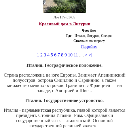
Лот ITV-3148S
Красивый дом в Лигурии
Что:
Дом
Где:
Италия, Лигурия, Специя
Сколько:
по запросу
Подробнее
1
2
3
4
5
6
7
8
9
10
11
....
>
>|
Италия. Географическое положение.
Страна расположена на юге Европы. Занимает Апеннинский
полуостров, острова Сицилию и Сардинию, а также
множество мелких островов. Граничит: с Францией — на
западе, с Австрией и Шве...
Италия. Государственное устройство.
Италия - парламентская республика, главой которой является
президент. Столица Италии- Рим. Официальный
государственный язык – итальянский. Основной
государственной религией являетс...