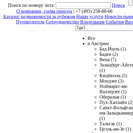
Поиск по номеру лота:
Поиск
О компании, схема проезда
| +7 (495) 258-88-66
Каталог недвижимости за рубежом
Наши услуги
Новости рын
Путеводитель
Сотрудничество
Владельцам
События
Виз
Все
в Австрии
Бад Ишль (1)
Баден (2)
Вена (7)
Зальцбург-Айге
(1)
Кицбюэль (5)
Мондзее (3)
Ноймаркт-ам-
Валлерзее (1)
Оберальм (1)
Пух-Халлайн (2
Санкт-Вольфган
им-Зальцкаммер
(1)
Тальгау (1)
Целль-ам-Зе (1)