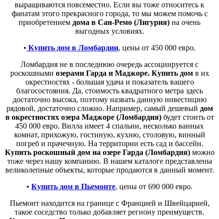
выращиваются повсеместно. Если вы тоже относитесь к
фанатам этого прекрасного города, то мы можем помочь с
приобретением
дома в Сан-Ремо (Лигурия)
на очень
выгодных условиях.
•
Купить дом в Ломбардии
, цены от 450 000 евро.
Ломбардия не в последнюю очередь ассоциируется с
роскошными
озерами Гарда и Маджоре. Купить дом
в их
окрестностях - большая удача и показатель вашего
благосостояния. Да, стоимость квадратного метра здесь
достаточно высока, поэтому назвать данную инвестицию
рядовой, достаточно сложно. Например, самый дешевый
дом
в окрестностях озера Маджоре (Ломбардия)
будет стоить от
450 000 евро. Вилла имеет 4 спальни, несколько ванных
комнат, прихожую, гостиную, кухню, столовую, винный
погреб и прачечную. На территории есть сад и бассейн.
Купить роскошный дом на озере Гарда (Ломбардия)
можно
тоже через нашу компанию. В нашем каталоге представлены
великолепные объекты, которые продаются в данный момент.
•
Купить дом в Пьемонте
, цены от 690 000 евро.
Пьемонт находится на границе с Францией и Швейцарией,
такое соседство только добавляет региону преимуществ.