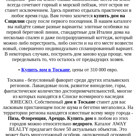
всегда сочетают горный и морской пейзаж, этот остров не
станет исключением. Здесь приятно отдыхать практически в
любое время года. Вам точно захочется
купить дом на
Сицилии
сразу после первого посещения. В нашем каталоге
вы найдёте самые разные варианты: элитные особняки на
первой береговой линии, стандартные для Италии дома на
несколько спален и даже полуразрушенный коттедж, который
можно либо перестроить, либо снести и на его месте возвести
новый, совершенно индивидуально спланированный вариант.
В некоторых случаях, построить дом заново куда проще, чем
переделывать то, что осталось от предыдущих хозяев.
•
Купить дом в Тоскане
, цены от 310 000 евро.
Тоскана - безусловный фаворит среди других итальянских
регионов. Лавандовые поля, развитое виноделие, горы,
фантастическое количество достопримечательностей, многие
из которых находятся в Списке всемирного наследия
ЮНЕСКО. Собственный
дом в Тоскане
станет для вас
ласковым пристанищем после шума и беготни мегаполиса. На
территории региона находятся известные всему миру города -
Пиза, Флоренция, Ареццо. Купить дом
в любом из этих
городов можно относительно
недорого
. Каталог AWAY
REALTY предлагает более 50 актуальных объектов. Это
может быть многоэтажный особняк, окруженный огромной