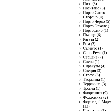
Пиза (8)
Позитано (3)
Порто Санто
Стефано (4)
Порто Черво (5)
Порто Эрколе (1
Портофино (1)
Пьянца (6)
Рагуза (2)
Рим (3)
Саленто (1)
Сан - Ремо (1)
Сарцана (7)
Сиена (1)
Сиракузы (4)
Специя (3)
Стреза (5)
Таормина (1)
Террачина (3)
Тропеа (1)
Флоренция (9)
Фоллоника (2)
Форте дей Мар
(13)
Чезантико (1)