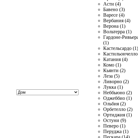
Асти (4)
Бавено (3)
Варесе (4)
Вербания (4)
Верона (1)
Вольтерра (1)
Гардоне-Ривьер
(1)
Кастельсардо (1
Кастильончелло 
Катания (4)
Комо (1)
Кьянти (2)
Леза (5)
Ливорно (2)
Лукка (1)
Хочу
Неббьюно (2)
купить
Оджеббио (1)
Ольбия (2)
Орбетелло (2)
Ортиджия (1)
Остуни (9)
Певеро (1)
Перуджа (1)
Пескара (14)