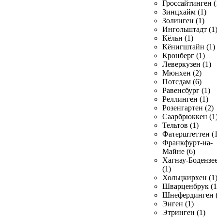
Гроссайтинген (
Зинцхайм (1)
Золинген (1)
Ингольштадт (1
Кёльн (1)
Кёнигштайн (1)
Кронберг (1)
Леверкузен (1)
Мюнхен (2)
Потсдам (6)
Равенсбург (1)
Реллинген (1)
Розенгартен (2)
Саарбрюккен (1
Тельтов (1)
Фатерштеттен (1
Франкфурт-на-
Майне (6)
Хагнау-Бодензе
(1)
Хольцкирхен (1
Шварценбрук (1
Шнефердинген (
Энген (1)
Этринген (1)