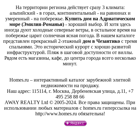
На территории региона действует сразу 3 климата:
альпийский - в горах, континентальный - на равнинах и
умеренный - на побережье.
Купить дом на Адриатическом
море (Эмилия-Романья)
- хороший выбор. И хотя здесь
иногда дуют холодные северные ветры, в остальное время на
побережье царит солнечная ясная погода. В нашем каталоге
представлен прекрасный 2-этажный
дом в Чезантико
с тремя
спальнями. Это исторический курорт с хорошо развитой
инфраструктурой. Пляж в шаговой доступности от виллы.
Рядом есть магазины, кафе, до центра города всего несколько
минут.
Homes.ru – интерактивный каталог зарубежной элитной
недвижимости на продажу.
Наш адрес: 115114, г. Москва, Дербеневская улица, д.11, +7
495 258 88 66
AWAY REALTY Ltd © 2005-2024. Все права защищены. При
использовании любых материалов с homes.ru гиперссылка на
http://www.homes.ru обязательна!