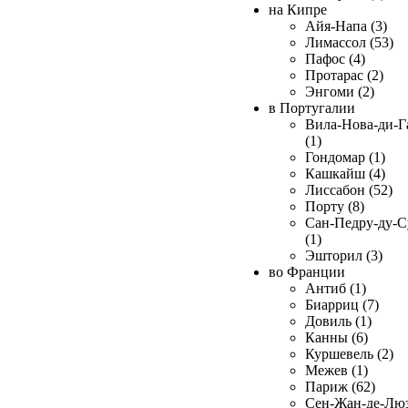
на Кипре
Айя-Напа (3)
Лимассол (53)
Пафос (4)
Протарас (2)
Энгоми (2)
в Португалии
Вила-Нова-ди-Г
(1)
Гондомар (1)
Кашкайш (4)
Лиссабон (52)
Порту (8)
Сан-Педру-ду-С
(1)
Эшторил (3)
во Франции
Антиб (1)
Биарриц (7)
Довиль (1)
Канны (6)
Куршевель (2)
Межев (1)
Париж (62)
Сен-Жан-де-Лю