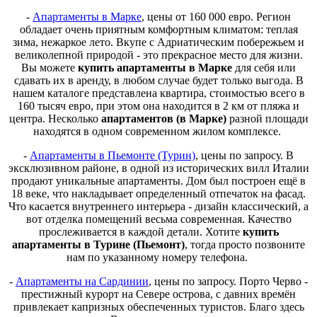
-
Апартаменты в Марке
, цены от 160 000 евро. Регион
обладает очень приятным комфортным климатом: теплая
зима, нежаркое лето. Вкупе с Адриатическим побережьем и
великолепной природой - это прекрасное место для жизни.
Вы можете
купить апартаменты в Марке
для себя или
сдавать их в аренду, в любом случае будет только выгода. В
нашем каталоге представлена квартира, стоимостью всего в
160 тысяч евро, при этом она находится в 2 км от пляжа и
центра. Несколько
апартаментов (в Марке)
разной площади
находятся в одном современном жилом комплексе.
-
Апартаменты в Пьемонте (Турин)
, цены по запросу. В
эксклюзивном районе, в одной из исторических вилл Италии
продают уникальные апартаменты. Дом был построен ещё в
18 веке, что накладывает определенный отпечаток на фасад.
Что касается внутреннего интерьера - дизайн классический, а
вот отделка помещений весьма современная. Качество
прослеживается в каждой детали. Хотите
купить
апартаменты в Турине (Пьемонт)
, тогда просто позвоните
нам по указанному номеру телефона.
-
Апартаменты на Сардинии
, цены по запросу. Порто Черво -
престижный курорт на Севере острова, с давних времён
привлекает капризных обеспеченных туристов. Благо здесь