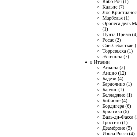
Кабо Роч (1)
Кальпе (7)
Лос Кристианос 
Марбелья (1)
Оропеса дель М
(1)
Пунта Прима (4
Росас (2)
Сан-Себастьян (
Торревьеха (1)
Эстепона (7)
в Италии
Анкона (2)
Анцио (12)
Бадези (4)
Бардолино (1)
Барчис (1)
Белладжио (1)
Бибионе (4)
Бордигера (6)
Бриатико (6)
Валь-ди-Фасса (
Гроссето (1)
Дзамброне (5)
Изола Росса (4)