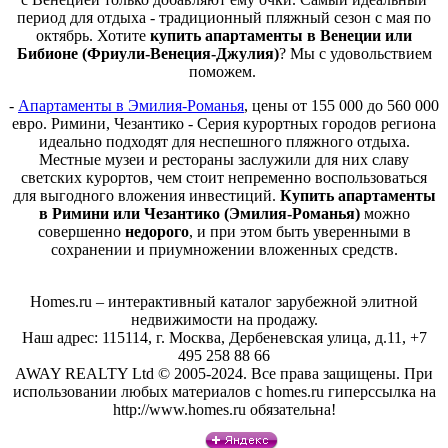
период для отдыха - традиционный пляжный сезон с мая по
октябрь. Хотите
купить апартаменты в Венеции или
Бибионе (Фриули-Венеция-Джулия)
? Мы с удовольствием
поможем.
-
Апартаменты в Эмилия-Романья
, цены от 155 000 до 560 000
евро. Римини, Чезантико - Серия курортных городов региона
идеально подходят для неспешного пляжного отдыха.
Местные музеи и рестораны заслужили для них славу
светских курортов, чем стоит непременно воспользоваться
для выгодного вложения инвестиций.
Купить апартаменты
в Римини или Чезантико (Эмилия-Романья)
можно
совершенно
недорого
, и при этом быть уверенными в
сохранении и приумножении вложенных средств.
Homes.ru – интерактивный каталог зарубежной элитной
недвижимости на продажу.
Наш адрес: 115114, г. Москва, Дербеневская улица, д.11, +7
495 258 88 66
AWAY REALTY Ltd © 2005-2024. Все права защищены. При
использовании любых материалов с homes.ru гиперссылка на
http://www.homes.ru обязательна!