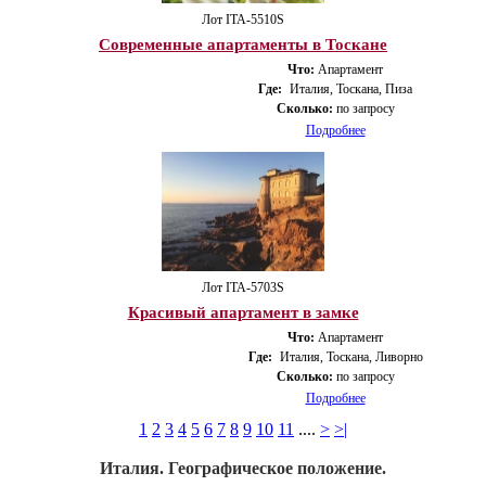
Лот ITA-5510S
Современные апартаменты в Тоскане
Что:
Апартамент
Где:
Италия, Тоскана, Пиза
Сколько:
по запросу
Подробнее
Лот ITA-5703S
Красивый апартамент в замке
Что:
Апартамент
Где:
Италия, Тоскана, Ливорно
Сколько:
по запросу
Подробнее
1
2
3
4
5
6
7
8
9
10
11
....
>
>|
Италия. Географическое положение.