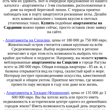
есть чем их удивить. Вот и очередное предложение из нашего
каталога - апартаменты с 3-мя спальнями, расположенные в
доме на первой береговой линии. С террасы приятно
наблюдать как в порту швартуются роскошные яхты. Дизайн
всех комнат выполнен с тонким вкусом в светлых
утонченных тонах.
Купить
подобные
апартаменты на
Сардинии
можно прямо сейчас, просто оставив свою заявку
на сайте.
-
Апартаменты на Сицилии
, цены от 180 000 до 750 000 евро.
Живописный остров считается самым крупным на всём
Средиземноморье. Выбор недвижимости в регионе
впечатляет и при этом есть возможность выбрать что-то
крайне достойное и недорогое. Например, вы можете
купить
меблированные
апартаменты на Сицилии
в городе Рагузы
всего за 280 000 евро. Общая площадь квартиры - 85 кв. м, с
балкона открывается вид на город, скалистый край и море.
Интерьер пестрит произведениями искусства, качественной
отделкой и общим уютом. Приятное местечко, где можно
провести пару месяцев в году или даже всю жизнь.
-
Апартаменты в Тоскане (Флоренция)
, цены от 135 000 до 3
600 000 евро. Вы бы хотели жить или просто иметь
недвижимость в историческом центре одного из древнейших
городов земли? Иметь возможность каждый день лицезреть