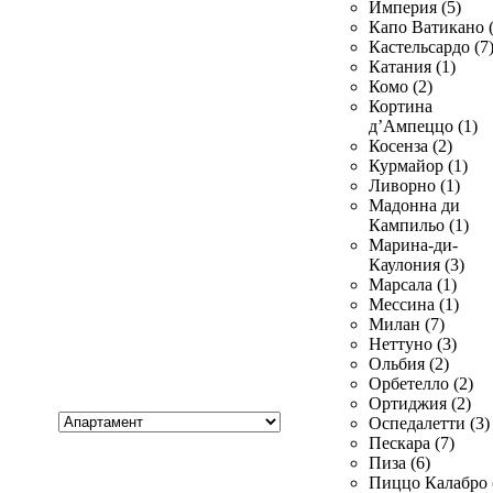
Империя (5)
Капо Ватикано (
Кастельсардо (7
Катания (1)
Комо (2)
Кортина
д’Ампеццо (1)
Косенза (2)
Курмайор (1)
Ливорно (1)
Мадонна ди
Кампильо (1)
Марина-ди-
Каулония (3)
Марсала (1)
Мессина (1)
Милан (7)
Неттуно (3)
Ольбия (2)
Орбетелло (2)
Ортиджия (2)
Хочу
Оспедалетти (3)
купить
Пескара (7)
Пиза (6)
Пиццо Калабро 