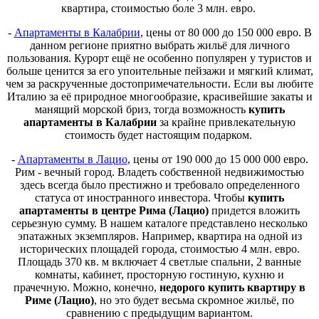
квартира, стоимостью боле 3 млн. евро.
-
Апартаменты в Калабрии
, цены от 80 000 до 150 000 евро. В
данном регионе приятно выбрать жильё для личного
пользования. Курорт ещё не особенно популярен у туристов и
больше ценится за его упоительные пейзажи и мягкий климат,
чем за раскрученные достопримечательности. Если вы любите
Италию за её природное многообразие, красивейшие закаты и
манящий морской бриз, тогда возможность
купить
апартаменты в Калабрии
за крайне привлекательную
стоимость будет настоящим подарком.
-
Апартаменты в Лацио
, цены от 190 000 до 15 000 000 евро.
Рим - вечный город. Владеть собственной недвижимостью
здесь всегда было престижно и требовало определенного
статуса от иностранного инвестора. Чтобы
купить
апартаменты в центре Рима (Лацио)
придется вложить
серьезную сумму. В нашем каталоге представлено несколько
эпатажных экземпляров. Например, квартира на одной из
исторических площадей города, стоимостью 4 млн. евро.
Площадь 370 кв. м включает 4 светлые спальни, 2 ванные
комнаты, кабинет, просторную гостиную, кухню и
прачечную. Можно, конечно,
недорого купить квартиру в
Риме (Лацио)
, но это будет весьма скромное жильё, по
сравнению с предыдущим вариантом.