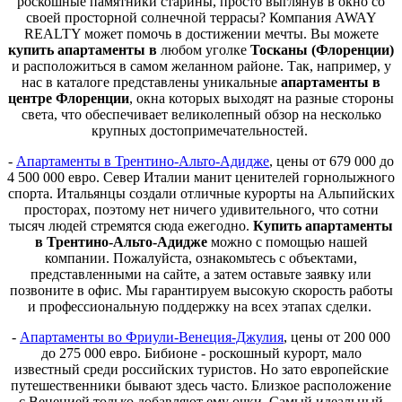
роскошные памятники старины, просто выглянув в окно со
своей просторной солнечной террасы? Компания AWAY
REALTY может помочь в достижении мечты. Вы можете
купить апартаменты в
любом уголке
Тосканы (Флоренции)
и расположиться в самом желанном районе. Так, например, у
нас в каталоге представлены уникальные
апартаменты в
центре Флоренции
, окна которых выходят на разные стороны
света, что обеспечивает великолепный обзор на несколько
крупных достопримечательностей.
-
Апартаменты в Трентино-Альто-Адидже
, цены от 679 000 до
4 500 000 евро. Север Италии манит ценителей горнолыжного
спорта. Итальянцы создали отличные курорты на Альпийских
просторах, поэтому нет ничего удивительного, что сотни
тысяч людей стремятся сюда ежегодно.
Купить апартаменты
в Трентино-Альто-Адидже
можно с помощью нашей
компании. Пожалуйста, ознакомьтесь с объектами,
представленными на сайте, а затем оставьте заявку или
позвоните в офис. Мы гарантируем высокую скорость работы
и профессиональную поддержку на всех этапах сделки.
-
Апартаменты во Фриули-Венеция-Джулия
, цены от 200 000
до 275 000 евро. Бибионе - роскошный курорт, мало
известный среди российских туристов. Но зато европейские
путешественники бывают здесь часто. Близкое расположение
с Венецией только добавляют ему очки. Самый идеальный