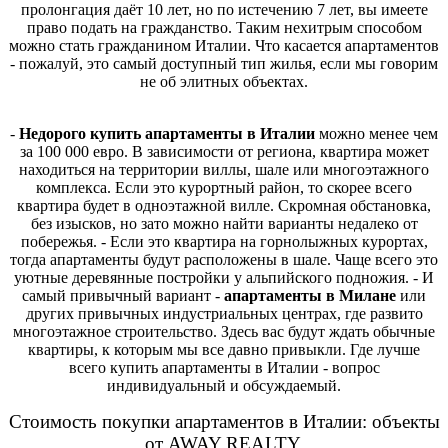
пролонгация даёт 10 лет, но по истечению 7 лет, вы имеете
право подать на гражданство. Таким нехитрым способом
можно стать гражданином Италии. Что касается апартаментов
- пожалуй, это самый доступный тип жилья, если мы говорим
не об элитных объектах.
-
Недорого купить апартаменты в Италии
можно менее чем
за 100 000 евро. В зависимости от региона, квартира может
находиться на территории виллы, шале или многоэтажного
комплекса. Если это курортный район, то скорее всего
квартира будет в одноэтажной вилле. Скромная обстановка,
без изысков, но зато можно найти варианты недалеко от
побережья. - Если это квартира на горнолыжных курортах,
тогда апартаменты будут расположены в шале. Чаще всего это
уютные деревянные постройки у альпийского подножия. - И
самый привычный вариант -
апартаменты в Милане
или
других привычных индустриальных центрах, где развито
многоэтажное строительство. Здесь вас будут ждать обычные
квартиры, к которым мы все давно привыкли. Где лучше
всего купить апартаменты в Италии - вопрос
индивидуальный и обсуждаемый.
Стоимость покупки апартаментов в Италии: объекты
от AWAY REALTY.