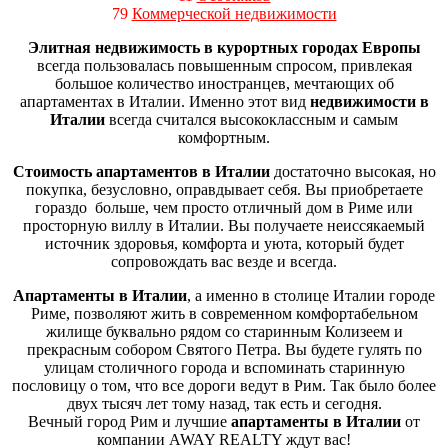
79
Коммерческой недвижимости
Элитная недвижимость в
курортных городах Европы
всегда пользовалась повышенным спросом, привлекая
большое количество иностранцев, мечтающих об
апартаментах в Италии. Именно этот вид
недвижимости в
Италии
всегда считался высококлассным и самым
комфортным.
Стоимость апартаментов в Италии
достаточно высокая, но
покупка, безусловно, оправдывает себя. Вы приобретаете
гораздо больше, чем просто отличный дом в Риме или
просторную виллу в Италии. Вы получаете неиссякаемый
источник здоровья, комфорта и уюта, который будет
сопровождать вас везде и всегда.
Апартаменты в Италии
, а именно в столице Италии городе
Риме, позволяют жить в современном комфортабельном
жилище буквально рядом со старинным Колизеем и
прекрасным собором Святого Петра. Вы будете гулять по
улицам столичного города и вспоминать старинную
пословицу о том, что все дороги ведут в Рим. Так было более
двух тысяч лет тому назад, так есть и сегодня.
Вечный город Рим и лучшие
апартаменты в Италии
от
компании AWAY REALTY ждут вас!