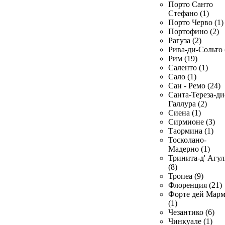
Порто Санто
Стефано (1)
Порто Черво (1)
Портофино (2)
Рагуза (2)
Рива-ди-Сольто 
Рим (19)
Саленто (1)
Сало (1)
Сан - Ремо (24)
Санта-Тереза-ди
Галлура (2)
Сиена (1)
Сирмионе (3)
Таормина (1)
Тосколано-
Мадерно (1)
Тринита-д' Агул
(8)
Тропеа (9)
Флоренция (21)
Форте дей Мар
(1)
Чезантико (6)
Чинкуале (1)