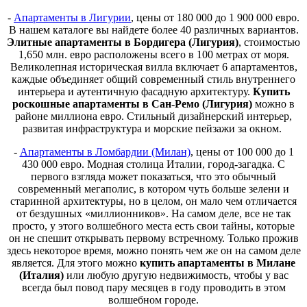
-
Апартаменты в Лигурии
, цены от 180 000 до 1 900 000 евро.
В нашем каталоге вы найдете более 40 различных вариантов.
Элитные апартаменты в Бордигера (Лигурия)
, стоимостью
1,650 млн. евро расположены всего в 100 метрах от моря.
Великолепная историческая вилла включает 6 апартаментов,
каждые объединяет общий современный стиль внутреннего
интерьера и аутентичную фасадную архитектуру.
Купить
роскошные апартаменты в Сан-Ремо (Лигурия)
можно в
районе миллиона евро. Стильный дизайнерский интерьер,
развитая инфраструктура и морские пейзажи за окном.
-
Апартаменты в Ломбардии (Милан)
, цены от 100 000 до 1
430 000 евро. Модная столица Италии, город-загадка. С
первого взгляда может показаться, что это обычный
современный мегаполис, в котором чуть больше зелени и
старинной архитектуры, но в целом, он мало чем отличается
от бездушных «миллионников». На самом деле, все не так
просто, у этого волшебного места есть свои тайны, которые
он не спешит открывать первому встречному. Только прожив
здесь некоторое время, можно понять чем же он на самом деле
является. Для этого можно
купить апартаменты в Милане
(Италия)
или любую другую недвижимость, чтобы у вас
всегда был повод пару месяцев в году проводить в этом
волшебном городе.