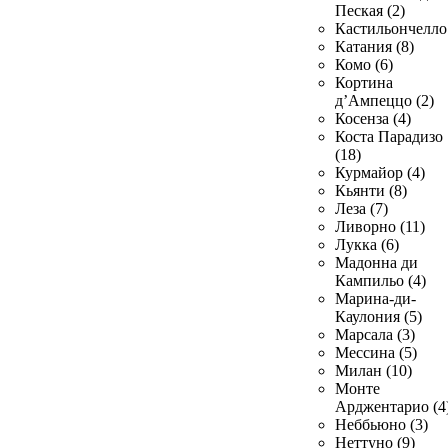
Пеская (2)
Кастильончелло 
Катания (8)
Комо (6)
Кортина
д’Ампеццо (2)
Косенза (4)
Коста Парадизо
(18)
Курмайор (4)
Кьянти (8)
Леза (7)
Ливорно (11)
Лукка (6)
Мадонна ди
Кампильо (4)
Марина-ди-
Каулония (5)
Марсала (3)
Мессина (5)
Милан (10)
Монте
Арджентарио (4
Неббьюно (3)
Неттуно (9)