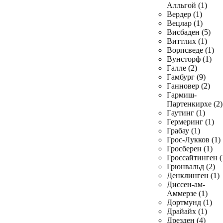
Алльгой (1)
Вердер (1)
Вецлар (1)
Висбаден (5)
Виттлих (1)
Ворпсведе (1)
Вунсторф (1)
Галле (2)
Гамбург (9)
Ганновер (2)
Гармиш-
Партенкирхе (2)
Гаутинг (1)
Гермеринг (1)
Грабау (1)
Грос-Лукков (1)
Гросберен (1)
Гроссайтинген (
Грюнвальд (2)
Денклинген (1)
Диссен-ам-
Аммерзе (1)
Дортмунд (1)
Драйайх (1)
Дрезден (4)