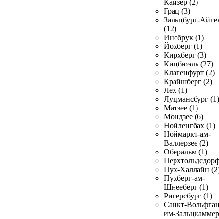
Кайзер (2)
Грац (3)
Зальцбург-Айге
(12)
Инсбрук (1)
Йохберг (1)
Кирхберг (3)
Кицбюэль (27)
Клагенфурт (2)
Крайшберг (2)
Лех (1)
Луцмансбург (1)
Матзее (1)
Мондзее (6)
Нойленгбах (1)
Ноймаркт-ам-
Валлерзее (2)
Оберальм (1)
Перхтольдсдорф
Пух-Халлайн (2
Пухберг-ам-
Шнееберг (1)
Ригерсбург (1)
Санкт-Вольфган
им-Зальцкаммер