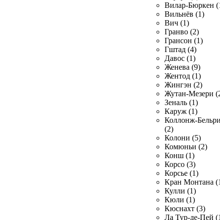
Вилар-Бюркен (
Вильнёв (1)
Вич (1)
Гранво (2)
Грансон (1)
Гштад (4)
Давос (1)
Женева (9)
Жентод (1)
Жингэн (2)
Жутан-Мезери (
Зеналь (1)
Каруж (1)
Коллонж-Бельр
(2)
Колони (5)
Комюньи (2)
Конш (1)
Корсо (3)
Корсье (1)
Кран Монтана (
Кулли (1)
Кюли (1)
Кюснахт (3)
Ла Тур-де-Пей (