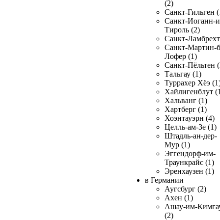
(2)
Санкт-Гильген (
Санкт-Иоганн-и
Тироль (2)
Санкт-Ламбрехт 
Санкт-Мартин-б
Лофер (1)
Санкт-Пёльтен (
Тальгау (1)
Туррахер Хёэ (1
Хайлигенблут (
Хальванг (1)
Хартберг (1)
Хоэнтауэрн (4)
Целль-ам-Зе (1)
Штадль-ан-дер-
Мур (1)
Эггендорф-им-
Траункрайс (1)
Эренхаузен (1)
в Германии
Аугсбург (2)
Ахен (1)
Ашау-им-Кимга
(2)