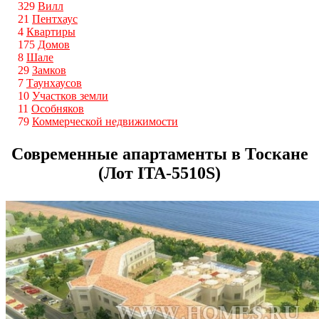
329
Вилл
21
Пентхаус
4
Квартиры
175
Домов
8
Шале
29
Замков
7
Таунхаусов
10
Участков земли
11
Особняков
79
Коммерческой недвижимости
Современные апартаменты в Тоскане
(Лот ITA-5510S)