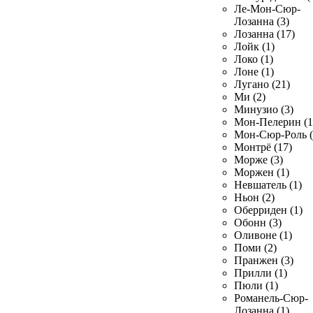
Ле-Мон-Сюр-
Лозанна (3)
Лозанна (17)
Лойк (1)
Локо (1)
Лоне (1)
Лугано (21)
Ми (2)
Минузио (3)
Мон-Пелерин (1
Мон-Сюр-Роль (
Монтрё (17)
Морже (3)
Моржен (1)
Невшатель (1)
Ньон (2)
Оберриден (1)
Обонн (3)
Оливоне (1)
Поми (2)
Пранжен (3)
Прилли (1)
Пюли (1)
Романель-Сюр-
Лозанна (1)