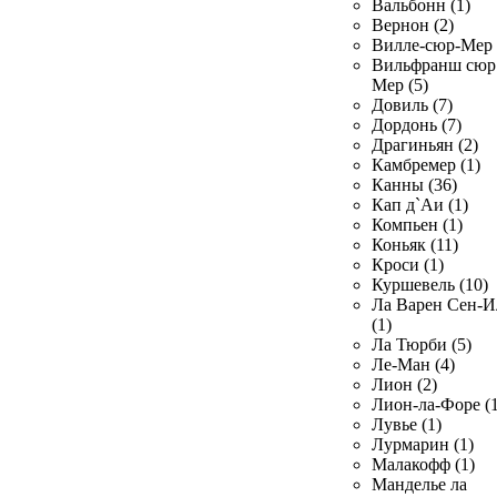
Вальбонн (1)
Вернон (2)
Вилле-сюр-Мер 
Вильфранш сюр
Мер (5)
Довиль (7)
Дордонь (7)
Драгиньян (2)
Камбремер (1)
Канны (36)
Кап д`Аи (1)
Компьен (1)
Коньяк (11)
Кроси (1)
Куршевель (10)
Ла Варен Сен-И
(1)
Ла Тюрби (5)
Ле-Ман (4)
Лион (2)
Лион-ла-Форе (1
Лувье (1)
Лурмарин (1)
Малакофф (1)
Манделье ла