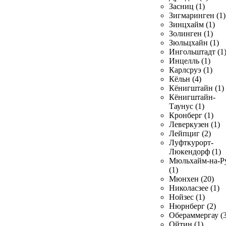
Засниц (1)
Зигмаринген (1)
Зинцхайм (1)
Золинген (1)
Зюльцхайн (1)
Ингольштадт (1
Инцелль (1)
Карлсруэ (1)
Кёльн (4)
Кёнигштайн (1)
Кёнигштайн-
Таунус (1)
Кронберг (1)
Леверкузен (1)
Лейпциг (2)
Луфткурорт-
Люкендорф (1)
Мюльхайм-на-Р
(1)
Мюнхен (20)
Николасзее (1)
Нойзес (1)
Нюрнберг (2)
Обераммергау (3
Ойтин (1)