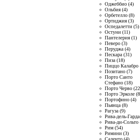
Оджеббио (4)
Ольбия (4)
Орбетелло (8)
Ортиджия (3)
Оспедалетти (5)
Остуни (11)
Пантелерия (1)
Певеро (3)
Перуджа (4)
Пескара (31)
Пиза (18)
Пиццо Калабро 
Позитано (7)
Порто Санто
Стефано (18)
Порто Черво (22
Порто Эрколе (8
Портофино (4)
Пьянца (8)
Рагуза (9)
Рива-дель-Гарда 
Рива-ди-Сольто 
Рим (54)
Римини (3)
Саленто (4)