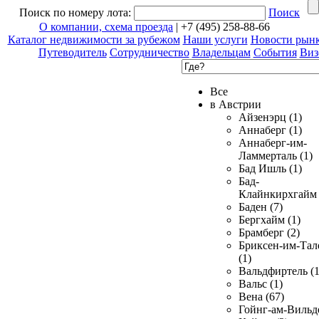
Поиск по номеру лота:
Поиск
О компании, схема проезда
| +7 (495) 258-88-66
Каталог недвижимости за рубежом
Наши услуги
Новости рын
Путеводитель
Сотрудничество
Владельцам
События
Виз
Все
в Австрии
Айзенэрц (1)
Аннаберг (1)
Аннаберг-им-
Ламмерталь (1)
Бад Ишль (1)
Бад-
Клайнкирхгайм 
Баден (7)
Бергхайм (1)
Брамберг (2)
Бриксен-им-Тал
(1)
Вальдфиртель (1
Вальс (1)
Вена (67)
Гойнг-ам-Вильд