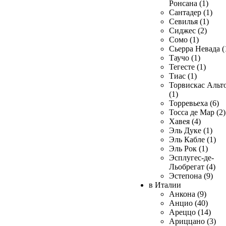
Ронсана (1)
Сантадер (1)
Севилья (1)
Сиджес (2)
Сомо (1)
Сьерра Невада (
Таучо (1)
Тегесте (1)
Тиас (1)
Торвискас Альт
(1)
Торревьеха (6)
Тосса де Мар (2)
Хавея (4)
Эль Дуке (1)
Эль Кабле (1)
Эль Рок (1)
Эсплугес-де-
Льобрегат (4)
Эстепона (9)
в Италии
Анкона (9)
Анцио (40)
Ареццо (14)
Ариццано (3)