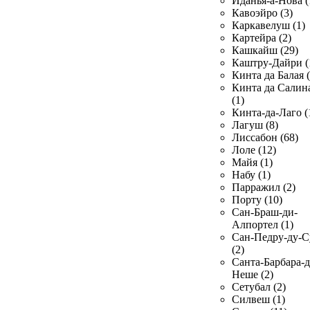
Иданья-а-Нова (
Кавоэйро (3)
Каркавелуш (1)
Картейра (2)
Кашкайш (29)
Каштру-Дайри (
Кинта да Балая (
Кинта да Салин
(1)
Кинта-да-Лаго (
Лагуш (8)
Лиссабон (68)
Лоле (12)
Майя (1)
Набу (1)
Парражил (2)
Порту (10)
Сан-Браш-ди-
Алпортел (1)
Сан-Педру-ду-С
(2)
Санта-Барбара-д
Неше (2)
Сетубал (2)
Силвеш (1)