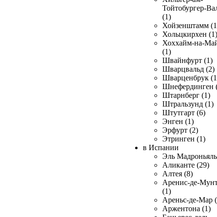
Тойтобургер-Ва
(1)
Хойзенштамм (1
Хольцкирхен (1
Хоххайм-на-Ма
(1)
Швайнфурт (1)
Шварцвальд (2)
Шварценбрук (1
Шнефердинген (
Штарнберг (1)
Штральзунд (1)
Штутгарт (6)
Энген (1)
Эрфурт (2)
Этринген (1)
в Испании
Эль Мадроньяль 
Аликанте (29)
Алтея (8)
Аренис-де-Мун
(1)
Ареньс-де-Мар (
Аржентона (1)