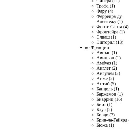
Синтра (11)
Трофа (1)
Фару (4)
Феррейра-ду-
Алентежу (1)
Фонте Санта (4)
Фронтейра (1)
Элваш (1)
Эшторил (13)
во Франции
Авезан (1)
Авиньон (1)
Амбуаз (1)
Англет (2)
Ангулем (3)
Анже (2)
Антиб (5)
Бандоль (1)
Баржемон (1)
Биарриц (16)
Биот (1)
Блуа (2)
Бордо (7)
Брив-ла-Гайярд 
Бюжа (1)