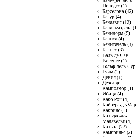
Баньерес-дель-
Пенедес (1)
Барселона (42)
Бегур (4)
Бенаавис (12)
Бенальмадена (1
Бенидорм (5)
Бениса (4)
Бенитачель (3)
Бланес (3)
Валь-де-Сан-
Висенте (1)
Гольф-дель-Сур 
Гуим (1)
Дения (1)
Деэса де
Кампоамор (1)
Ибица (4)
Кабо Роч (4)
Кабрера-де-Мар 
Кабрилс (1)
Кальдас-де-
Малавелья (4)
Кальпе (22)
Камбрильс (2)