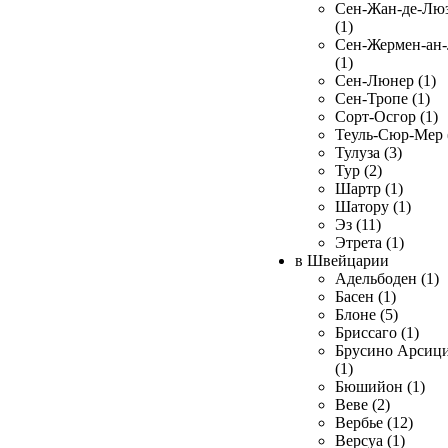
Сен-Жан-де-Лю
(1)
Сен-Жермен-ан
(1)
Сен-Люнер (1)
Сен-Тропе (1)
Сорт-Осгор (1)
Теуль-Сюр-Мер 
Тулуза (3)
Тур (2)
Шартр (1)
Шатору (1)
Эз (11)
Этрета (1)
в Швейцарии
Адельбоден (1)
Басен (1)
Блоне (5)
Бриссаго (1)
Брусино Арсиц
(1)
Бюшийон (1)
Веве (2)
Вербье (12)
Версуа (1)