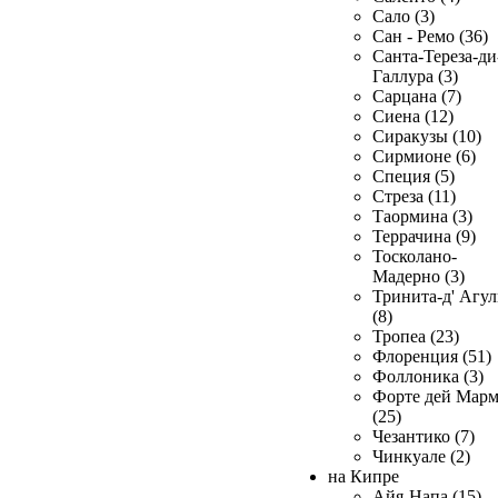
Сало (3)
Сан - Ремо (36)
Санта-Тереза-ди
Галлура (3)
Сарцана (7)
Сиена (12)
Сиракузы (10)
Сирмионе (6)
Специя (5)
Стреза (11)
Таормина (3)
Террачина (9)
Тосколано-
Мадерно (3)
Тринита-д' Агул
(8)
Тропеа (23)
Флоренция (51)
Фоллоника (3)
Форте дей Мар
(25)
Чезантико (7)
Чинкуале (2)
на Кипре
Айя-Напа (15)