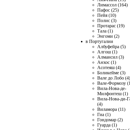
Лимассол (164)
Пафос (25)
Пейя (10)
Полис (3)
Протарас (19)
Тала (1)
Энгоми (2)
в Португалии
Албуфейра (5)
Алгош (1)
Алмансил (3)
Анхос (1)
Асотеяш (4)
Боликейме (3)
Вале до Лобо (4
Вале-Формозу (
Вила-Нова-де-
Милфонтеш (1)
Вила-Нова-ди-Г
(4)
Виламора (11)
Гиа (1)
Гондомар (2)
Гуарда (1)