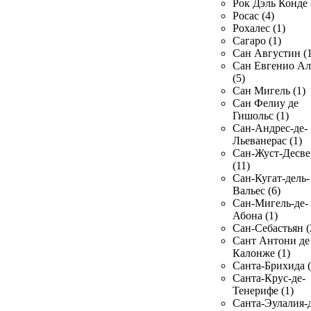
Рок Дэль Конде 
Росас (4)
Рохалес (1)
Сагаро (1)
Сан Августин (1
Сан Евгенио Ал
(5)
Сан Мигель (1)
Сан Фелиу де
Гишольс (1)
Сан-Андрес-де-
Льеванерас (1)
Сан-Жуст-Десве
(11)
Сан-Кугат-дель-
Вальес (6)
Сан-Мигель-де-
Абона (1)
Сан-Себастьян (
Сант Антони де
Калонже (1)
Санта-Брихида (
Санта-Крус-де-
Тенерифе (1)
Санта-Эулалия-д