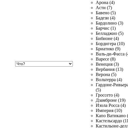
Арона (4)
Асти (7)
Бавено (5)
Бадези (4)
Бардолино (3)
Барчис (1)
Белладжио (5)
Бибионе (4)
Бордигера (10)
Бриатико (9)
Валь-ди-Фасса (
Варесе (8)
Хочу
Венеция (3)
купить
Вербания (13)
Верона (5)
Вольтерра (4)
Гардоне-Ривьер
(5)
Гроссето (4)
Дзамброне (19)
Изола Росса (4)
Империя (10)
Капо Ватикано (
Кастельсардо (1
Кастильоне-делл