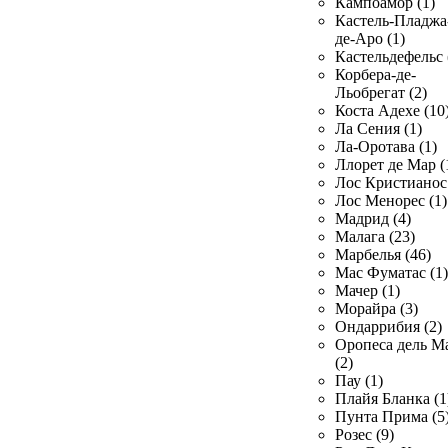
Кампоамор (1)
Кастель-Пладжа
де-Аро (1)
Кастельдефельс 
Корбера-де-
Льобрегат (2)
Коста Адехе (10
Ла Сения (1)
Ла-Оротава (1)
Ллорет де Мар (
Лос Кристианос 
Лос Менорес (1)
Мадрид (4)
Малага (23)
Марбелья (46)
Мас Фуматас (1)
Мачер (1)
Морайра (3)
Ондаррибия (2)
Оропеса дель М
(2)
Пау (1)
Плайя Бланка (1
Пунта Прима (5
Розес (9)