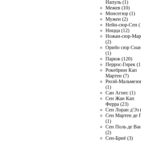
Напуль (1)
Межев (10)
Монсегюр (1)
Мужен (2)
Нейи-сюр-Сен (
Ницца (12)
Ножан-сюр-Ма
(2)
Орибо сюр Сиа
(1)
Париж (120)
Перрос-Гирек (1
Рокебрюн Кап
Мартен (7)
Рюэй-Мальмезо
(1)
Сан Агнес (1)
Сен Жан Кап
Ферра (23)
Сен Лоран д'Эз 
Сен Мартен де 
(1)
Сен Поль де Ва
(2)
Сен-Бриё (3)