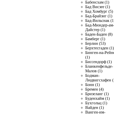
Бабенсхам (1)
Бад Висзее (1)
Бад Хомбург (5)
Бад-Брайзиг (1)
Бад-Вильснак (1
Бад-Мюндер-ам
Дайстер (1)
Баден-Баден (8)
Бамберг (1)
Берлин (53)
Берхтесгаден (1)
Бинген-на-Рейн
(1)
Биссендорф (1)
Бланкенфельде-
Малов (1)
Бодман-
Людвигсхафен (
Бонн (1)
Бремен (4)
Бризеланг (1)
Буденхайм (1)
Бухгольц (1)
Вайден (1)
Ванген-им-