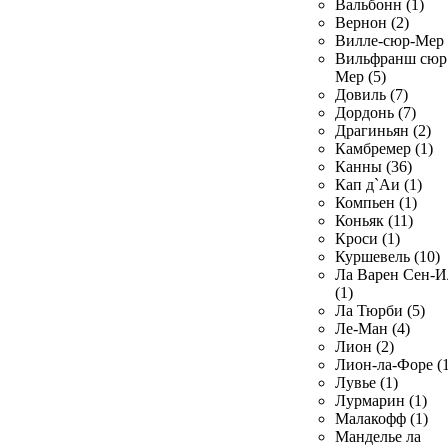
Вальбонн (1)
Вернон (2)
Вилле-сюр-Мер 
Вильфранш сюр
Мер (5)
Довиль (7)
Дордонь (7)
Драгиньян (2)
Камбремер (1)
Канны (36)
Кап д`Аи (1)
Компьен (1)
Коньяк (11)
Кроси (1)
Куршевель (10)
Ла Варен Сен-И
(1)
Ла Тюрби (5)
Ле-Ман (4)
Лион (2)
Лион-ла-Форе (1
Лувье (1)
Лурмарин (1)
Малакофф (1)
Манделье ла