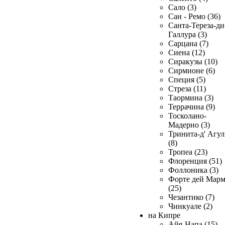
Сало (3)
Сан - Ремо (36)
Санта-Тереза-ди
Галлура (3)
Сарцана (7)
Сиена (12)
Сиракузы (10)
Сирмионе (6)
Специя (5)
Стреза (11)
Таормина (3)
Террачина (9)
Тосколано-
Мадерно (3)
Тринита-д' Агул
(8)
Тропеа (23)
Флоренция (51)
Фоллоника (3)
Форте дей Мар
(25)
Чезантико (7)
Чинкуале (2)
на Кипре
Айя-Напа (15)