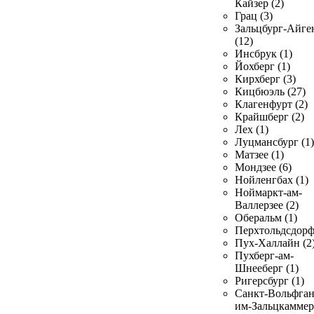
Кайзер (2)
Грац (3)
Зальцбург-Айге
(12)
Инсбрук (1)
Йохберг (1)
Кирхберг (3)
Кицбюэль (27)
Клагенфурт (2)
Крайшберг (2)
Лех (1)
Луцмансбург (1)
Матзее (1)
Мондзее (6)
Нойленгбах (1)
Ноймаркт-ам-
Валлерзее (2)
Оберальм (1)
Перхтольдсдорф
Пух-Халлайн (2
Пухберг-ам-
Шнееберг (1)
Ригерсбург (1)
Санкт-Вольфган
им-Зальцкаммер