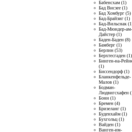
Бабенсхам (1)
Бад Висзее (1)
Бад Хомбург (5)
Бад-Брайзиг (1)
Бад-Вильснак (1
Бад-Мюндер-ам
Дайстер (1)
Баден-Баден (8)
Бамберг (1)
Берлин (53)
Берхтесгаден (1)
Бинген-на-Рейн
(1)
Биссендорф (1)
Бланкенфельде-
Малов (1)
Бодман-
Людвигсхафен (
Бонн (1)
Бремен (4)
Бризеланг (1)
Буденхайм (1)
Бухгольц (1)
Вайден (1)
Ванген-им-