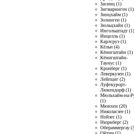
Засниц (1)
Зигмаринген (1)
Зинцхайм (1)
Золинген (1)
Зюльцхайн (1)
Ингольштадт (1
Инцелль (1)
Карлсруэ (1)
Кёльн (4)
Кёнигштайн (1)
Кёнигштайн-
Таунус (1)
Кронберг (1)
Леверкузен (1)
Лейпциг (2)
Луфткурорт-
Люкендорф (1)
Мюльхайм-на-Р
(1)
Мюнхен (20)
Николасзее (1)
Нойзес (1)
Нюрнберг (2)
Обераммергау (3
Ойтин (1)