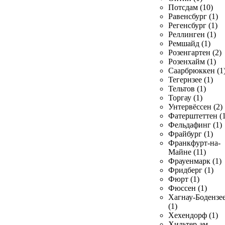
Потсдам (10)
Равенсбург (1)
Регенсбург (1)
Реллинген (1)
Ремшайд (1)
Розенгартен (2)
Розенхайм (1)
Саарбрюккен (1
Тегернзее (1)
Тельтов (1)
Торгау (1)
Унтервёссен (2)
Фатерштеттен (1
Фельдафинг (1)
Фрайбург (1)
Франкфурт-на-
Майне (11)
Фрауенмарк (1)
Фридберг (1)
Фюрт (1)
Фюссен (1)
Хагнау-Бодензе
(1)
Хехендорф (1)
Хильтер-ам-