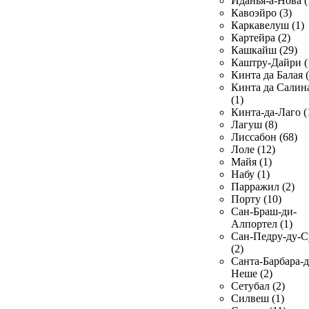
Иданья-а-Нова (
Кавоэйро (3)
Каркавелуш (1)
Картейра (2)
Кашкайш (29)
Каштру-Дайри (
Кинта да Балая (
Кинта да Салин
(1)
Кинта-да-Лаго (
Лагуш (8)
Лиссабон (68)
Лоле (12)
Майя (1)
Набу (1)
Парражил (2)
Порту (10)
Сан-Браш-ди-
Алпортел (1)
Сан-Педру-ду-С
(2)
Санта-Барбара-д
Неше (2)
Сетубал (2)
Силвеш (1)