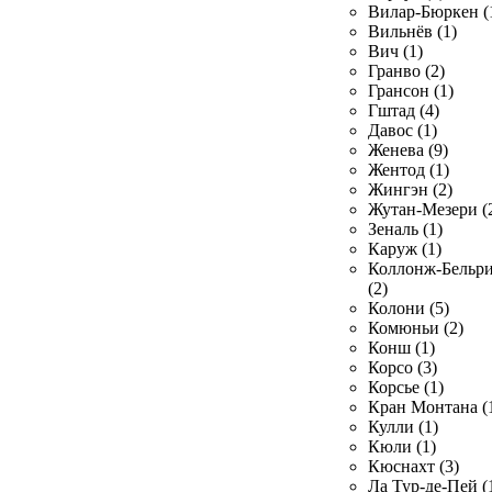
Вилар-Бюркен (
Вильнёв (1)
Вич (1)
Гранво (2)
Грансон (1)
Гштад (4)
Давос (1)
Женева (9)
Жентод (1)
Жингэн (2)
Жутан-Мезери (
Зеналь (1)
Каруж (1)
Коллонж-Бельр
(2)
Колони (5)
Комюньи (2)
Конш (1)
Корсо (3)
Корсье (1)
Кран Монтана (
Кулли (1)
Кюли (1)
Кюснахт (3)
Ла Тур-де-Пей (