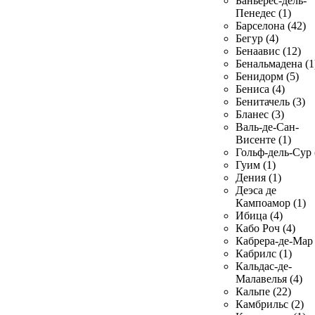
Баньерес-дель-
Пенедес (1)
Барселона (42)
Бегур (4)
Бенаавис (12)
Бенальмадена (1
Бенидорм (5)
Бениса (4)
Бенитачель (3)
Бланес (3)
Валь-де-Сан-
Висенте (1)
Гольф-дель-Сур 
Гуим (1)
Дения (1)
Деэса де
Кампоамор (1)
Ибица (4)
Кабо Роч (4)
Кабрера-де-Мар 
Кабрилс (1)
Кальдас-де-
Малавелья (4)
Кальпе (22)
Камбрильс (2)