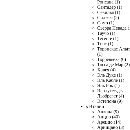
Ронсана (1)
Сантадер (1)
Севилья (1)
Сиджес (2)
Сомо (1)
Сьерра Невада (
Таучо (1)
Тегесте (1)
Тиас (1)
Торвискас Альт
(1)
Торревьеха (6)
Тосса де Мар (2)
Хавея (4)
Эль Дуке (1)
Эль Кабле (1)
Эль Рок (1)
Эсплугес-де-
Льобрегат (4)
Эстепона (9)
в Италии
Анкона (9)
Анцио (40)
Ареццо (14)
Ариццано (3)