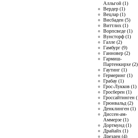
Алльгой (1)
Вердер (1)
Вецлар (1)
Висбаден (5)
Виттлих (1)
Ворпсведе (1)
Вунсторф (1)
Галле (2)
Гамбург (9)
Ганновер (2)
Гармиш-
Партенкирхе (2)
Гаутинг (1)
Гермеринг (1)
Грабау (1)
Грос-Лукков (1)
Гросберен (1)
Гроссайтинген (
Грюнвальд (2)
Денклинген (1)
Диссен-ам-
Аммерзе (1)
Дортмунд (1)
Драйайх (1)
Дрезден (4)