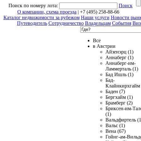
Поиск по номеру лота:
Поиск
О компании, схема проезда
| +7 (495) 258-88-66
Каталог недвижимости за рубежом
Наши услуги
Новости рын
Путеводитель
Сотрудничество
Владельцам
События
Виз
Все
в Австрии
Айзенэрц (1)
Аннаберг (1)
Аннаберг-им-
Ламмерталь (1)
Бад Ишль (1)
Бад-
Клайнкирхгайм 
Баден (7)
Бергхайм (1)
Брамберг (2)
Бриксен-им-Тал
(1)
Вальдфиртель (1
Вальс (1)
Вена (67)
Гойнг-ам-Вильд