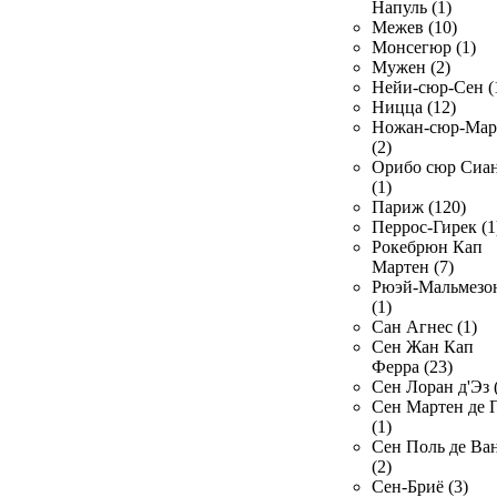
Напуль (1)
Межев (10)
Монсегюр (1)
Мужен (2)
Нейи-сюр-Сен (
Ницца (12)
Ножан-сюр-Ма
(2)
Орибо сюр Сиа
(1)
Париж (120)
Перрос-Гирек (1
Рокебрюн Кап
Мартен (7)
Рюэй-Мальмезо
(1)
Сан Агнес (1)
Сен Жан Кап
Ферра (23)
Сен Лоран д'Эз 
Сен Мартен де 
(1)
Сен Поль де Ва
(2)
Сен-Бриё (3)