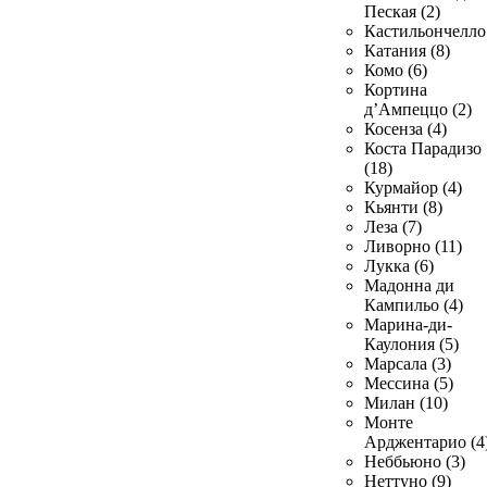
Пеская (2)
Кастильончелло 
Катания (8)
Комо (6)
Кортина
д’Ампеццо (2)
Косенза (4)
Коста Парадизо
(18)
Курмайор (4)
Кьянти (8)
Леза (7)
Ливорно (11)
Лукка (6)
Мадонна ди
Кампильо (4)
Марина-ди-
Каулония (5)
Марсала (3)
Мессина (5)
Милан (10)
Монте
Арджентарио (4
Неббьюно (3)
Неттуно (9)