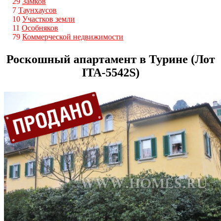
29
Замков
7
Таунхаусов
10
Участков земли
11
Особняков
79
Коммерческой недвижимости
Роскошный апартамент в Турине (Лот
ITA-5542S)