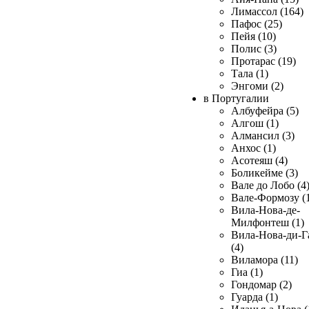
Лимассол (164)
Пафос (25)
Пейя (10)
Полис (3)
Протарас (19)
Тала (1)
Энгоми (2)
в Португалии
Албуфейра (5)
Алгош (1)
Алмансил (3)
Анхос (1)
Асотеяш (4)
Боликейме (3)
Вале до Лобо (4
Вале-Формозу (
Вила-Нова-де-
Милфонтеш (1)
Вила-Нова-ди-Г
(4)
Виламора (11)
Гиа (1)
Гондомар (2)
Гуарда (1)