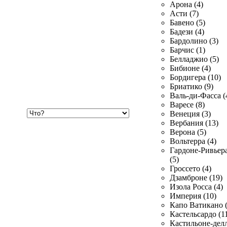
Арона (4)
Асти (7)
Бавено (5)
Бадези (4)
Бардолино (3)
Барчис (1)
Белладжио (5)
Бибионе (4)
Бордигера (10)
Бриатико (9)
Валь-ди-Фасса (
Варесе (8)
Хочу
Венеция (3)
купить
Вербания (13)
Верона (5)
Вольтерра (4)
Гардоне-Ривьер
(5)
Гроссето (4)
Дзамброне (19)
Изола Росса (4)
Империя (10)
Капо Ватикано (
Кастельсардо (1
Кастильоне-делл