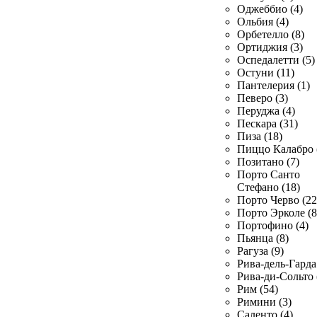
Оджеббио (4)
Ольбия (4)
Орбетелло (8)
Ортиджия (3)
Оспедалетти (5)
Остуни (11)
Пантелерия (1)
Певеро (3)
Перуджа (4)
Пескара (31)
Пиза (18)
Пиццо Калабро 
Позитано (7)
Порто Санто
Стефано (18)
Порто Черво (22
Порто Эрколе (8
Портофино (4)
Пьянца (8)
Рагуза (9)
Рива-дель-Гарда 
Рива-ди-Сольто 
Рим (54)
Римини (3)
Саленто (4)