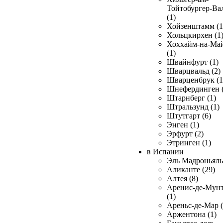
Тойтобургер-Ва
(1)
Хойзенштамм (1
Хольцкирхен (1
Хоххайм-на-Ма
(1)
Швайнфурт (1)
Шварцвальд (2)
Шварценбрук (1
Шнефердинген (
Штарнберг (1)
Штральзунд (1)
Штутгарт (6)
Энген (1)
Эрфурт (2)
Этринген (1)
в Испании
Эль Мадроньяль 
Аликанте (29)
Алтея (8)
Аренис-де-Мун
(1)
Ареньс-де-Мар (
Аржентона (1)