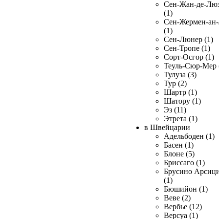
Сен-Жан-де-Лю
(1)
Сен-Жермен-ан
(1)
Сен-Люнер (1)
Сен-Тропе (1)
Сорт-Осгор (1)
Теуль-Сюр-Мер 
Тулуза (3)
Тур (2)
Шартр (1)
Шатору (1)
Эз (11)
Этрета (1)
в Швейцарии
Адельбоден (1)
Басен (1)
Блоне (5)
Бриссаго (1)
Брусино Арсиц
(1)
Бюшийон (1)
Веве (2)
Вербье (12)
Версуа (1)