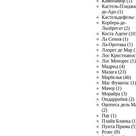
Кампоамор (1)
Кастель-Пладжа
де-Аро (1)
Кастельдефельс 
Корбера-де-
Льобрегат (2)
Коста Адехе (10
Ла Сения (1)
Ла-Оротава (1)
Ллорет де Мар (
Лос Кристианос 
Лос Менорес (1)
Мадрид (4)
Малага (23)
Марбелья (46)
Мас Фуматас (1)
Мачер (1)
Морайра (3)
Ондаррибия (2)
Оропеса дель М
(2)
Пау (1)
Плайя Бланка (1
Пунта Прима (5
Розес (9)