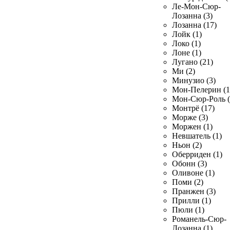
Ле-Мон-Сюр-
Лозанна (3)
Лозанна (17)
Лойк (1)
Локо (1)
Лоне (1)
Лугано (21)
Ми (2)
Минузио (3)
Мон-Пелерин (1
Мон-Сюр-Роль (
Монтрё (17)
Морже (3)
Моржен (1)
Невшатель (1)
Ньон (2)
Оберриден (1)
Обонн (3)
Оливоне (1)
Поми (2)
Пранжен (3)
Прилли (1)
Пюли (1)
Романель-Сюр-
Лозанна (1)