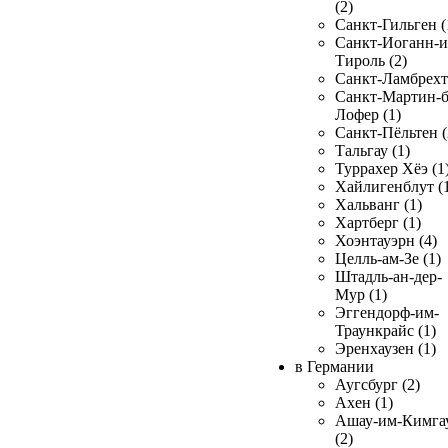
(2)
Санкт-Гильген (
Санкт-Иоганн-и
Тироль (2)
Санкт-Ламбрехт 
Санкт-Мартин-б
Лофер (1)
Санкт-Пёльтен (
Тальгау (1)
Туррахер Хёэ (1
Хайлигенблут (
Хальванг (1)
Хартберг (1)
Хоэнтауэрн (4)
Целль-ам-Зе (1)
Штадль-ан-дер-
Мур (1)
Эггендорф-им-
Траункрайс (1)
Эренхаузен (1)
в Германии
Аугсбург (2)
Ахен (1)
Ашау-им-Кимга
(2)