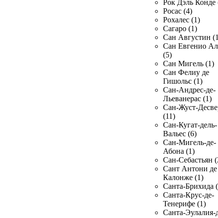
Рок Дэль Конде 
Росас (4)
Рохалес (1)
Сагаро (1)
Сан Августин (1
Сан Евгенио Ал
(5)
Сан Мигель (1)
Сан Фелиу де
Гишольс (1)
Сан-Андрес-де-
Льеванерас (1)
Сан-Жуст-Десве
(11)
Сан-Кугат-дель-
Вальес (6)
Сан-Мигель-де-
Абона (1)
Сан-Себастьян (
Сант Антони де
Калонже (1)
Санта-Брихида (
Санта-Крус-де-
Тенерифе (1)
Санта-Эулалия-д