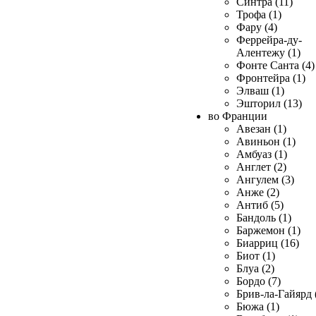
Синтра (11)
Трофа (1)
Фару (4)
Феррейра-ду-
Алентежу (1)
Фонте Санта (4)
Фронтейра (1)
Элваш (1)
Эшторил (13)
во Франции
Авезан (1)
Авиньон (1)
Амбуаз (1)
Англет (2)
Ангулем (3)
Анже (2)
Антиб (5)
Бандоль (1)
Баржемон (1)
Биарриц (16)
Биот (1)
Блуа (2)
Бордо (7)
Брив-ла-Гайярд 
Бюжа (1)