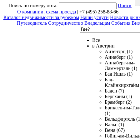
Поиск по номеру лота:
Поиск
О компании, схема проезда
| +7 (495) 258-88-66
Каталог недвижимости за рубежом
Наши услуги
Новости рын
Путеводитель
Сотрудничество
Владельцам
События
Виз
Все
в Австрии
Айзенэрц (1)
Аннаберг (1)
Аннаберг-им-
Ламмерталь (1)
Бад Ишль (1)
Бад-
Клайнкирхгайм 
Баден (7)
Бергхайм (1)
Брамберг (2)
Бриксен-им-Тал
(1)
Вальдфиртель (1
Вальс (1)
Вена (67)
Гойнг-ам-Вильд