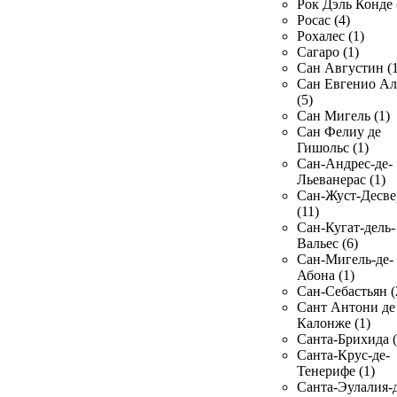
Рок Дэль Конде 
Росас (4)
Рохалес (1)
Сагаро (1)
Сан Августин (1
Сан Евгенио Ал
(5)
Сан Мигель (1)
Сан Фелиу де
Гишольс (1)
Сан-Андрес-де-
Льеванерас (1)
Сан-Жуст-Десве
(11)
Сан-Кугат-дель-
Вальес (6)
Сан-Мигель-де-
Абона (1)
Сан-Себастьян (
Сант Антони де
Калонже (1)
Санта-Брихида (
Санта-Крус-де-
Тенерифе (1)
Санта-Эулалия-д