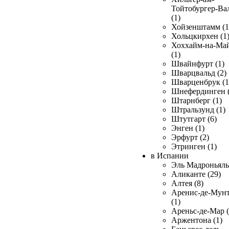
Тойтобургер-Ва
(1)
Хойзенштамм (1
Хольцкирхен (1
Хоххайм-на-Ма
(1)
Швайнфурт (1)
Шварцвальд (2)
Шварценбрук (1
Шнефердинген (
Штарнберг (1)
Штральзунд (1)
Штутгарт (6)
Энген (1)
Эрфурт (2)
Этринген (1)
в Испании
Эль Мадроньяль 
Аликанте (29)
Алтея (8)
Аренис-де-Мун
(1)
Ареньс-де-Мар (
Аржентона (1)