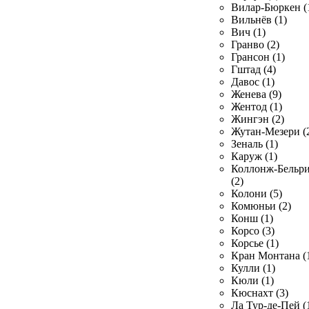
Вилар-Бюркен (
Вильнёв (1)
Вич (1)
Гранво (2)
Грансон (1)
Гштад (4)
Давос (1)
Женева (9)
Жентод (1)
Жингэн (2)
Жутан-Мезери (
Зеналь (1)
Каруж (1)
Коллонж-Бельр
(2)
Колони (5)
Комюньи (2)
Конш (1)
Корсо (3)
Корсье (1)
Кран Монтана (
Кулли (1)
Кюли (1)
Кюснахт (3)
Ла Тур-де-Пей (