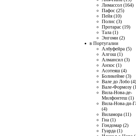
Лимассол (164)
Пафос (25)
Пейя (10)
Полис (3)
Протарас (19)
Тала (1)
Энгоми (2)
в Португалии
Албуфейра (5)
Алгош (1)
Алмансил (3)
Анхос (1)
Асотеяш (4)
Боликейме (3)
Вале до Лобо (4
Вале-Формозу (
Вила-Нова-де-
Милфонтеш (1)
Вила-Нова-ди-Г
(4)
Виламора (11)
Гиа (1)
Гондомар (2)
Гуарда (1)