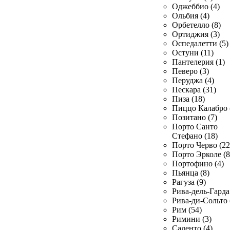
Оджеббио (4)
Ольбия (4)
Орбетелло (8)
Ортиджия (3)
Оспедалетти (5)
Остуни (11)
Пантелерия (1)
Певеро (3)
Перуджа (4)
Пескара (31)
Пиза (18)
Пиццо Калабро 
Позитано (7)
Порто Санто
Стефано (18)
Порто Черво (22
Порто Эрколе (8
Портофино (4)
Пьянца (8)
Рагуза (9)
Рива-дель-Гарда 
Рива-ди-Сольто 
Рим (54)
Римини (3)
Саленто (4)