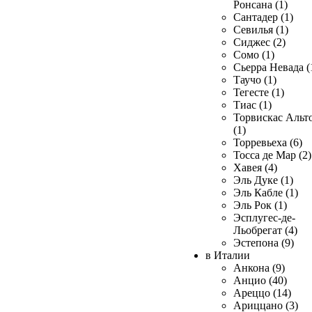
Ронсана (1)
Сантадер (1)
Севилья (1)
Сиджес (2)
Сомо (1)
Сьерра Невада (
Таучо (1)
Тегесте (1)
Тиас (1)
Торвискас Альт
(1)
Торревьеха (6)
Тосса де Мар (2)
Хавея (4)
Эль Дуке (1)
Эль Кабле (1)
Эль Рок (1)
Эсплугес-де-
Льобрегат (4)
Эстепона (9)
в Италии
Анкона (9)
Анцио (40)
Ареццо (14)
Ариццано (3)