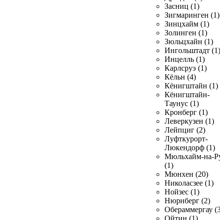
Засниц (1)
Зигмаринген (1)
Зинцхайм (1)
Золинген (1)
Зюльцхайн (1)
Ингольштадт (1
Инцелль (1)
Карлсруэ (1)
Кёльн (4)
Кёнигштайн (1)
Кёнигштайн-
Таунус (1)
Кронберг (1)
Леверкузен (1)
Лейпциг (2)
Луфткурорт-
Люкендорф (1)
Мюльхайм-на-Р
(1)
Мюнхен (20)
Николасзее (1)
Нойзес (1)
Нюрнберг (2)
Обераммергау (3
Ойтин (1)