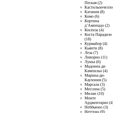
Пеская (2)
Кастильончелло 
Катания (8)
Комо (6)
Кортина
д’Ампеццо (2)
Косенза (4)
Коста Парадизо
(18)
Курмайор (4)
Кьянти (8)
Леза (7)
Ливорно (11)
Лукка (6)
Мадонна ди
Кампильо (4)
Марина-ди-
Каулония (5)
Марсала (3)
Мессина (5)
Милан (10)
Монте
Арджентарио (4
Неббьюно (3)
Неттуно (9)