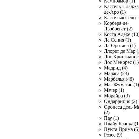
Кампоамор (1)
Кастель-Пладжа
де-Аро (1)
Кастельдефельс 
Корбера-де-
Льобрегат (2)
Коста Адехе (10
Ла Сения (1)
Ла-Оротава (1)
Ллорет де Мар (
Лос Кристианос 
Лос Менорес (1)
Мадрид (4)
Малага (23)
Марбелья (46)
Мас Фуматас (1)
Мачер (1)
Морайра (3)
Ондаррибия (2)
Оропеса дель М
(2)
Пау (1)
Плайя Бланка (1
Пунта Прима (5
Розес (9)