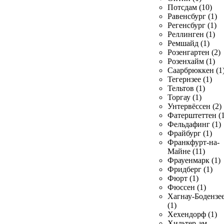
Потсдам (10)
Равенсбург (1)
Регенсбург (1)
Реллинген (1)
Ремшайд (1)
Розенгартен (2)
Розенхайм (1)
Саарбрюккен (1
Тегернзее (1)
Тельтов (1)
Торгау (1)
Унтервёссен (2)
Фатерштеттен (1
Фельдафинг (1)
Фрайбург (1)
Франкфурт-на-
Майне (11)
Фрауенмарк (1)
Фридберг (1)
Фюрт (1)
Фюссен (1)
Хагнау-Бодензе
(1)
Хехендорф (1)
Хильтер-ам-