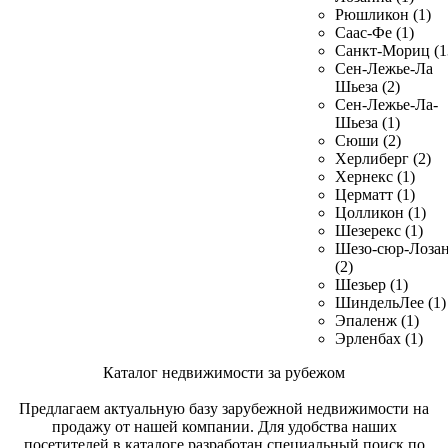
Рюшликон (1)
Саас-Фе (1)
Санкт-Мориц (1
Сен-Лежье-Ла
Шьеза (2)
Сен-Лежье-Ла-
Шьеза (1)
Сюши (2)
Херлиберг (2)
Хернекс (1)
Церматт (1)
Цолликон (1)
Шезерекс (1)
Шезо-сюр-Лоза
(2)
Шезьер (1)
ШиндельЛее (1)
Эпаленж (1)
Эрленбах (1)
Каталог недвижимости за рубежом
Предлагаем актуальную базу зарубежной недвижимости на
продажу от нашей компании. Для удобства наших
посетителей в каталоге разработан специальный поиск по