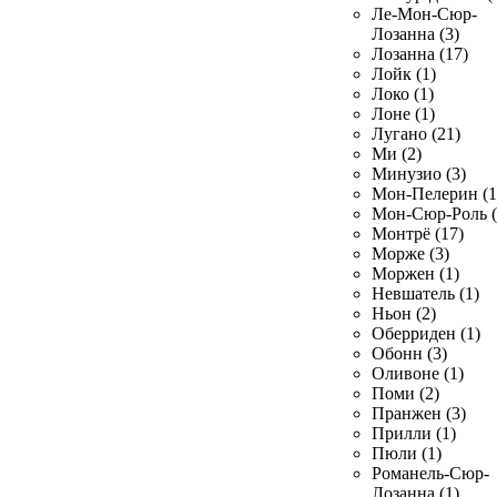
Ле-Мон-Сюр-
Лозанна (3)
Лозанна (17)
Лойк (1)
Локо (1)
Лоне (1)
Лугано (21)
Ми (2)
Минузио (3)
Мон-Пелерин (1
Мон-Сюр-Роль (
Монтрё (17)
Морже (3)
Моржен (1)
Невшатель (1)
Ньон (2)
Оберриден (1)
Обонн (3)
Оливоне (1)
Поми (2)
Пранжен (3)
Прилли (1)
Пюли (1)
Романель-Сюр-
Лозанна (1)