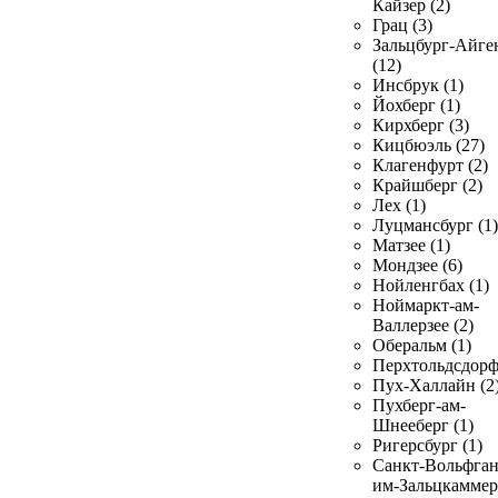
Кайзер (2)
Грац (3)
Зальцбург-Айге
(12)
Инсбрук (1)
Йохберг (1)
Кирхберг (3)
Кицбюэль (27)
Клагенфурт (2)
Крайшберг (2)
Лех (1)
Луцмансбург (1)
Матзее (1)
Мондзее (6)
Нойленгбах (1)
Ноймаркт-ам-
Валлерзее (2)
Оберальм (1)
Перхтольдсдорф
Пух-Халлайн (2
Пухберг-ам-
Шнееберг (1)
Ригерсбург (1)
Санкт-Вольфган
им-Зальцкаммер