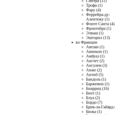
Синтра (11)
Трофа (1)
Фару (4)
Феррейра-ду-
Алентежу (1)
Фонте Санта (4)
Фронтейра (1)
Элваш (1)
Эшторил (13)
во Франции
Авезан (1)
Авиньон (1)
Амбуаз (1)
Англет (2)
Ангулем (3)
Анже (2)
Антиб (5)
Бандоль (1)
Баржемон (1)
Биарриц (16)
Биот (1)
Блуа (2)
Бордо (7)
Брив-ла-Гайярд 
Бюжа (1)