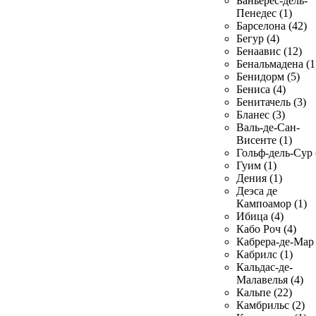
Баньерес-дель-
Пенедес (1)
Барселона (42)
Бегур (4)
Бенаавис (12)
Бенальмадена (1
Бенидорм (5)
Бениса (4)
Бенитачель (3)
Бланес (3)
Валь-де-Сан-
Висенте (1)
Гольф-дель-Сур 
Гуим (1)
Дения (1)
Деэса де
Кампоамор (1)
Ибица (4)
Кабо Роч (4)
Кабрера-де-Мар 
Кабрилс (1)
Кальдас-де-
Малавелья (4)
Кальпе (22)
Камбрильс (2)