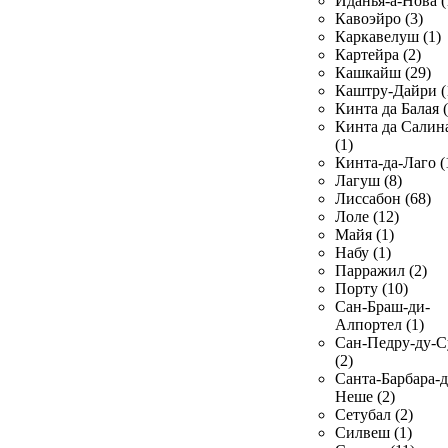
Иданья-а-Нова (
Кавоэйро (3)
Каркавелуш (1)
Картейра (2)
Кашкайш (29)
Каштру-Дайри (
Кинта да Балая (
Кинта да Салин
(1)
Кинта-да-Лаго (
Лагуш (8)
Лиссабон (68)
Лоле (12)
Майя (1)
Набу (1)
Парражил (2)
Порту (10)
Сан-Браш-ди-
Алпортел (1)
Сан-Педру-ду-С
(2)
Санта-Барбара-д
Неше (2)
Сетубал (2)
Силвеш (1)