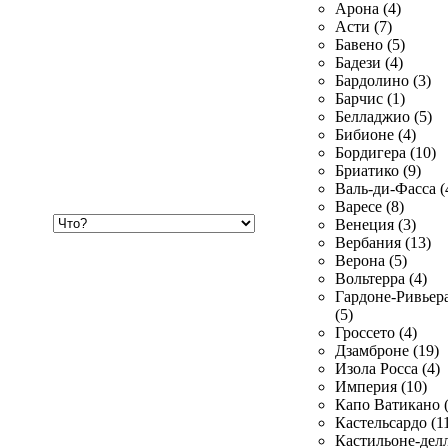
Арона (4)
Асти (7)
Бавено (5)
Бадези (4)
Бардолино (3)
Барчис (1)
Белладжио (5)
Бибионе (4)
Бордигера (10)
Бриатико (9)
Валь-ди-Фасса (
Варесе (8)
Хочу
Венеция (3)
купить
Вербания (13)
Верона (5)
Вольтерра (4)
Гардоне-Ривьер
(5)
Гроссето (4)
Дзамброне (19)
Изола Росса (4)
Империя (10)
Капо Ватикано (
Кастельсардо (1
Кастильоне-делл