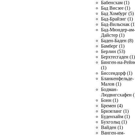
Бабенсхам (1)
Бад Висзее (1)
Бад Хомбург (5)
Бад-Брайзиг (1)
Бад-Вильснак (1
Бад-Мюндер-ам
Дайстер (1)
Баден-Баден (8)
Бамберг (1)
Берлин (53)
Берхтесгаден (1)
Бинген-на-Рейн
(1)
Биссендорф (1)
Бланкенфельде-
Малов (1)
Бодман-
Людвигсхафен (
Бонн (1)
Бремен (4)
Бризеланг (1)
Буденхайм (1)
Бухгольц (1)
Вайден (1)
Ванген-им-