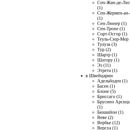
Сен-Жан-де-Лю
(1)
Сен-Жермен-ан
(1)
Сен-Люнер (1)
Сен-Тропе (1)
Сорт-Осгор (1)
Теуль-Сюр-Мер 
Тулуза (3)
Тур (2)
Шартр (1)
Шатору (1)
Эз (11)
Этрета (1)
в Швейцарии
Адельбоден (1)
Басен (1)
Блоне (5)
Бриссаго (1)
Брусино Арсиц
(1)
Бюшийон (1)
Веве (2)
Вербье (12)
Версуа (1)