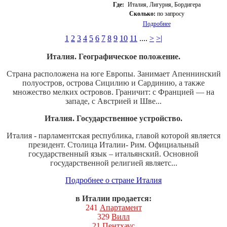
Где:
Италия, Лигурия, Бордигера
Сколько:
по запросу
Подробнее
1
2
3
4
5
6
7
8
9
10
11
....
>
>|
Италия. Географическое положение.
Страна расположена на юге Европы. Занимает Апеннинский
полуостров, острова Сицилию и Сардинию, а также
множество мелких островов. Граничит: с Францией — на
западе, с Австрией и Шве...
Италия. Государственное устройство.
Италия - парламентская республика, главой которой является
президент. Столица Италии- Рим. Официальный
государственный язык – итальянский. Основной
государственной религией являетс...
Подробнее о стране Италия
в Италии продается:
241
Апартамент
329
Вилл
21
Пентхаус