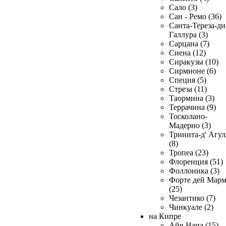
Сало (3)
Сан - Ремо (36)
Санта-Тереза-ди
Галлура (3)
Сарцана (7)
Сиена (12)
Сиракузы (10)
Сирмионе (6)
Специя (5)
Стреза (11)
Таормина (3)
Террачина (9)
Тосколано-
Мадерно (3)
Тринита-д' Агул
(8)
Тропеа (23)
Флоренция (51)
Фоллоника (3)
Форте дей Мар
(25)
Чезантико (7)
Чинкуале (2)
на Кипре
Айя-Напа (15)