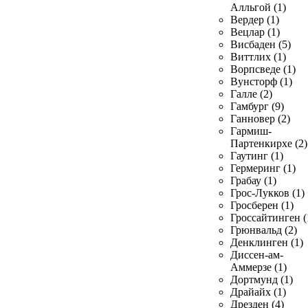
Алльгой (1)
Вердер (1)
Вецлар (1)
Висбаден (5)
Виттлих (1)
Ворпсведе (1)
Вунсторф (1)
Галле (2)
Гамбург (9)
Ганновер (2)
Гармиш-
Партенкирхе (2)
Гаутинг (1)
Гермеринг (1)
Грабау (1)
Грос-Лукков (1)
Гросберен (1)
Гроссайтинген (
Грюнвальд (2)
Денклинген (1)
Диссен-ам-
Аммерзе (1)
Дортмунд (1)
Драйайх (1)
Дрезден (4)