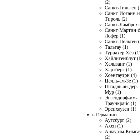
(2)
Санкт-Гильген (
Санкт-Иоганн-и
Тироль (2)
Санкт-Ламбрехт 
Санкт-Мартин-б
Лофер (1)
Санкт-Пёльтен (
Тальгау (1)
Туррахер Хёэ (1
Хайлигенблут (
Хальванг (1)
Хартберг (1)
Хоэнтауэрн (4)
Целль-ам-Зе (1)
Штадль-ан-дер-
Мур (1)
Эггендорф-им-
Траункрайс (1)
Эренхаузен (1)
в Германии
Аугсбург (2)
Ахен (1)
Ашау-им-Кимга
(2)