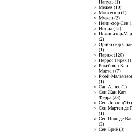
Напуль (1)
Межев (10)
Монсегюр (1)
Мужен (2)
Нейи-сюр-Сен (
Ницца (12)
Ножан-сюр-Ма
(2)
Орибо сюр Сиа
(1)
Париж (120)
Перрос-Гирек (1
Рокебрюн Кап
Мартен (7)
Рюэй-Мальмезо
(1)
Сан Агнес (1)
Сен Жан Кап
Ферра (23)
Сен Лоран д'Эз 
Сен Мартен де 
(1)
Сен Поль де Ва
(2)
Сен-Бриё (3)