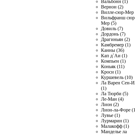
Вальбонн (1)
Вернон (2)
Вилле-сюр-Мер 
Вильфранш сюр
Мер (5)
Довиль (7)
Дордонь (7)
Драгиньян (2)
Камбремер (1)
Канны (36)
Кап д`Аи (1)
Компьен (1)
Коньяк (11)
Кроси (1)
Куршевель (10)
Ла Варен Сен-И
(1)
Ла Тюрби (5)
Ле-Ман (4)
Лион (2)
Лион-ла-Форе (1
Лувье (1)
Лурмарин (1)
Малакофф (1)
Манделье ла