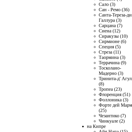
Сало (3)
Сан - Ремо (36)
Санта-Тереза-ди
Галлура (3)
Сарцана (7)
Сиена (12)
Сиракузы (10)
Сирмионе (6)
Специя (5)
Стреза (11)
Таормина (3)
Террачина (9)
Тосколано-
Мадерно (3)
Тринита-д' Агул
(8)
Тропеа (23)
Флоренция (51)
Фоллоника (3)
Форте дей Мар
(25)
Чезантико (7)
Чинкуале (2)
на Кипре
Айя-Напа (15)