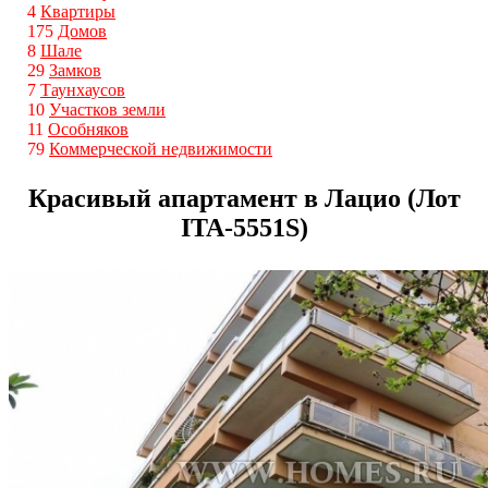
4
Квартиры
175
Домов
8
Шале
29
Замков
7
Таунхаусов
10
Участков земли
11
Особняков
79
Коммерческой недвижимости
Красивый апартамент в Лацио (Лот
ITA-5551S)