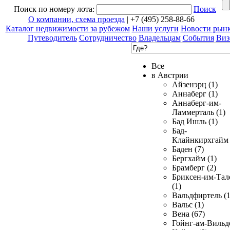
Поиск по номеру лота:
Поиск
О компании, схема проезда
| +7 (495) 258-88-66
Каталог недвижимости за рубежом
Наши услуги
Новости рын
Путеводитель
Сотрудничество
Владельцам
События
Виз
Все
в Австрии
Айзенэрц (1)
Аннаберг (1)
Аннаберг-им-
Ламмерталь (1)
Бад Ишль (1)
Бад-
Клайнкирхгайм 
Баден (7)
Бергхайм (1)
Брамберг (2)
Бриксен-им-Тал
(1)
Вальдфиртель (1
Вальс (1)
Вена (67)
Гойнг-ам-Вильд