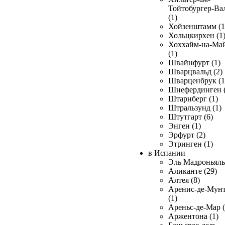
Тойтобургер-Ва
(1)
Хойзенштамм (1
Хольцкирхен (1
Хоххайм-на-Ма
(1)
Швайнфурт (1)
Шварцвальд (2)
Шварценбрук (1
Шнефердинген (
Штарнберг (1)
Штральзунд (1)
Штутгарт (6)
Энген (1)
Эрфурт (2)
Этринген (1)
в Испании
Эль Мадроньяль 
Аликанте (29)
Алтея (8)
Аренис-де-Мун
(1)
Ареньс-де-Мар (
Аржентона (1)