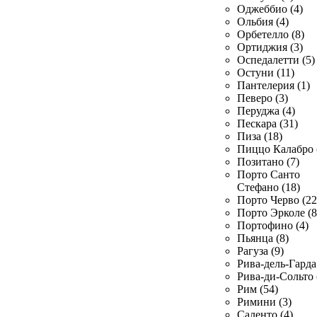
Оджеббио (4)
Ольбия (4)
Орбетелло (8)
Ортиджия (3)
Оспедалетти (5)
Остуни (11)
Пантелерия (1)
Певеро (3)
Перуджа (4)
Пескара (31)
Пиза (18)
Пиццо Калабро 
Позитано (7)
Порто Санто
Стефано (18)
Порто Черво (22
Порто Эрколе (8
Портофино (4)
Пьянца (8)
Рагуза (9)
Рива-дель-Гарда 
Рива-ди-Сольто 
Рим (54)
Римини (3)
Саленто (4)