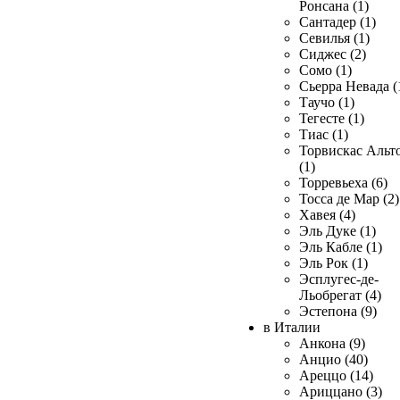
Ронсана (1)
Сантадер (1)
Севилья (1)
Сиджес (2)
Сомо (1)
Сьерра Невада (
Таучо (1)
Тегесте (1)
Тиас (1)
Торвискас Альт
(1)
Торревьеха (6)
Тосса де Мар (2)
Хавея (4)
Эль Дуке (1)
Эль Кабле (1)
Эль Рок (1)
Эсплугес-де-
Льобрегат (4)
Эстепона (9)
в Италии
Анкона (9)
Анцио (40)
Ареццо (14)
Ариццано (3)