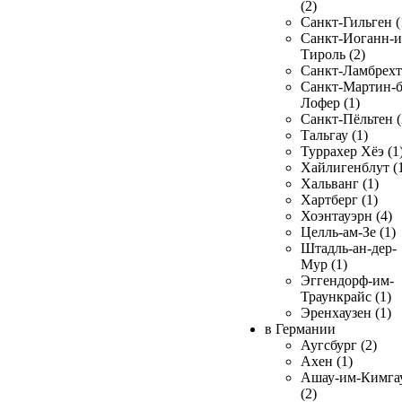
(2)
Санкт-Гильген (
Санкт-Иоганн-и
Тироль (2)
Санкт-Ламбрехт 
Санкт-Мартин-б
Лофер (1)
Санкт-Пёльтен (
Тальгау (1)
Туррахер Хёэ (1
Хайлигенблут (
Хальванг (1)
Хартберг (1)
Хоэнтауэрн (4)
Целль-ам-Зе (1)
Штадль-ан-дер-
Мур (1)
Эггендорф-им-
Траункрайс (1)
Эренхаузен (1)
в Германии
Аугсбург (2)
Ахен (1)
Ашау-им-Кимга
(2)