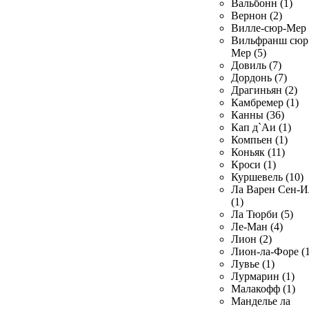
Вальбонн (1)
Вернон (2)
Вилле-сюр-Мер 
Вильфранш сюр
Мер (5)
Довиль (7)
Дордонь (7)
Драгиньян (2)
Камбремер (1)
Канны (36)
Кап д`Аи (1)
Компьен (1)
Коньяк (11)
Кроси (1)
Куршевель (10)
Ла Варен Сен-И
(1)
Ла Тюрби (5)
Ле-Ман (4)
Лион (2)
Лион-ла-Форе (1
Лувье (1)
Лурмарин (1)
Малакофф (1)
Манделье ла