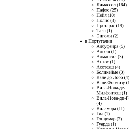
Лимассол (164)
Пафос (25)
Пейя (10)
Полис (3)
Протарас (19)
Тала (1)
Энгоми (2)
в Португалии
Албуфейра (5)
Алгош (1)
Алмансил (3)
Анхос (1)
Асотеяш (4)
Боликейме (3)
Вале до Лобо (4
Вале-Формозу (
Вила-Нова-де-
Милфонтеш (1)
Вила-Нова-ди-Г
(4)
Виламора (11)
Гиа (1)
Гондомар (2)
Гуарда (1)