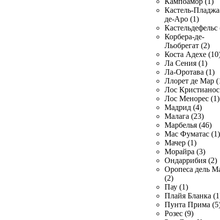
Кампоамор (1)
Кастель-Пладжа
де-Аро (1)
Кастельдефельс 
Корбера-де-
Льобрегат (2)
Коста Адехе (10
Ла Сения (1)
Ла-Оротава (1)
Ллорет де Мар (
Лос Кристианос 
Лос Менорес (1)
Мадрид (4)
Малага (23)
Марбелья (46)
Мас Фуматас (1)
Мачер (1)
Морайра (3)
Ондаррибия (2)
Оропеса дель М
(2)
Пау (1)
Плайя Бланка (1
Пунта Прима (5
Розес (9)