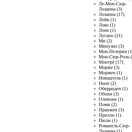
Ле-Мон-Сюр-
Лозанна (3)
Лозанна (17)
Лойк (1)
Локо (1)
Лоне (1)
Лугано (21)
Ми (2)
Минузио (3)
Мон-Пелерин (1
Мон-Сюр-Роль (
Монтрё (17)
Морже (3)
Моржен (1)
Невшатель (1)
Ньон (2)
Оберриден (1)
Обонн (3)
Оливоне (1)
Поми (2)
Пранжен (3)
Прилли (1)
Пюли (1)
Романель-Сюр-
Лозанна (1)