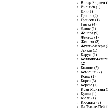
Вилар-Бюркен (
Вильнёв (1)
Вич (1)
Гранво (2)
Грансон (1)
Гштад (4)
Давос (1)
Женева (9)
Жентод (1)
Жингэн (2)
Жутан-Мезери (
Зеналь (1)
Каруж (1)
Коллонж-Бельр
(2)
Колони (5)
Комюньи (2)
Конш (1)
Корсо (3)
Корсье (1)
Кран Монтана (
Кулли (1)
Кюли (1)
Кюснахт (3)
Ла Тур-де-Пей (