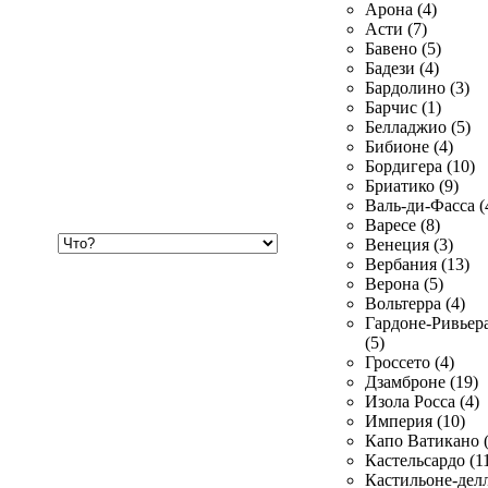
Арона (4)
Асти (7)
Бавено (5)
Бадези (4)
Бардолино (3)
Барчис (1)
Белладжио (5)
Бибионе (4)
Бордигера (10)
Бриатико (9)
Валь-ди-Фасса (
Варесе (8)
Хочу
Венеция (3)
купить
Вербания (13)
Верона (5)
Вольтерра (4)
Гардоне-Ривьер
(5)
Гроссето (4)
Дзамброне (19)
Изола Росса (4)
Империя (10)
Капо Ватикано (
Кастельсардо (1
Кастильоне-делл