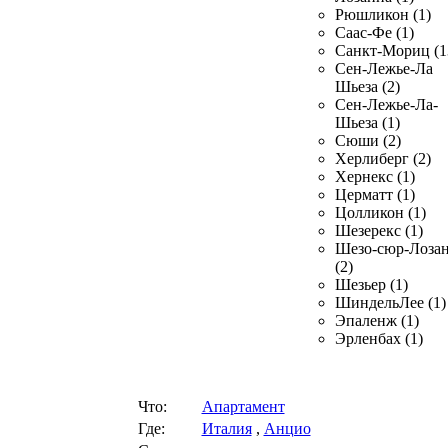
Рюшликон (1)
Саас-Фе (1)
Санкт-Мориц (1
Сен-Лежье-Ла
Шьеза (2)
Сен-Лежье-Ла-
Шьеза (1)
Сюши (2)
Херлиберг (2)
Хернекс (1)
Церматт (1)
Цолликон (1)
Шезерекс (1)
Шезо-сюр-Лоза
(2)
Шезьер (1)
ШиндельЛее (1)
Эпаленж (1)
Эрленбах (1)
Что:
Апартамент
Где:
Италия
,
Анцио