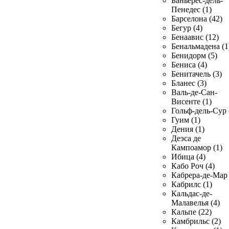
Баньерес-дель-
Пенедес (1)
Барселона (42)
Бегур (4)
Бенаавис (12)
Бенальмадена (1
Бенидорм (5)
Бениса (4)
Бенитачель (3)
Бланес (3)
Валь-де-Сан-
Висенте (1)
Гольф-дель-Сур 
Гуим (1)
Дения (1)
Деэса де
Кампоамор (1)
Ибица (4)
Кабо Роч (4)
Кабрера-де-Мар 
Кабрилс (1)
Кальдас-де-
Малавелья (4)
Кальпе (22)
Камбрильс (2)