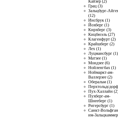
Кайзер (2)
Грац (3)
Зальцбург-Айге
(12)
Инсбрук (1)
Йохберг (1)
Кирхберг (3)
Кицбюэль (27)
Клагенфурт (2)
Крайшберг (2)
Лех (1)
Луцмансбург (1)
Матзее (1)
Мондзее (6)
Нойленгбах (1)
Ноймаркт-ам-
Валлерзее (2)
Оберальм (1)
Перхтольдсдорф
Пух-Халлайн (2
Пухберг-ам-
Шнееберг (1)
Ригерсбург (1)
Санкт-Вольфган
им-Зальцкаммер