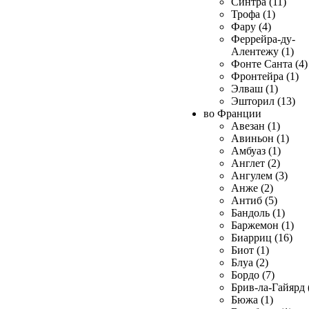
Синтра (11)
Трофа (1)
Фару (4)
Феррейра-ду-
Алентежу (1)
Фонте Санта (4)
Фронтейра (1)
Элваш (1)
Эшторил (13)
во Франции
Авезан (1)
Авиньон (1)
Амбуаз (1)
Англет (2)
Ангулем (3)
Анже (2)
Антиб (5)
Бандоль (1)
Баржемон (1)
Биарриц (16)
Биот (1)
Блуа (2)
Бордо (7)
Брив-ла-Гайярд 
Бюжа (1)