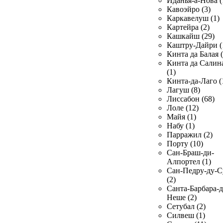
Иданья-а-Нова (
Кавоэйро (3)
Каркавелуш (1)
Картейра (2)
Кашкайш (29)
Каштру-Дайри (
Кинта да Балая (
Кинта да Салин
(1)
Кинта-да-Лаго (
Лагуш (8)
Лиссабон (68)
Лоле (12)
Майя (1)
Набу (1)
Парражил (2)
Порту (10)
Сан-Браш-ди-
Алпортел (1)
Сан-Педру-ду-С
(2)
Санта-Барбара-д
Неше (2)
Сетубал (2)
Силвеш (1)