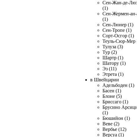
Сен-Жан-де-Лю
(1)
Сен-Жермен-ан
(1)
Сен-Люнер (1)
Сен-Тропе (1)
Сорт-Осгор (1)
Теуль-Сюр-Мер 
Тулуза (3)
Тур (2)
Шартр (1)
Шатору (1)
Эз (11)
Этрета (1)
в Швейцарии
Адельбоден (1)
Басен (1)
Блоне (5)
Бриссаго (1)
Брусино Арсиц
(1)
Бюшийон (1)
Веве (2)
Вербье (12)
Версуа (1)