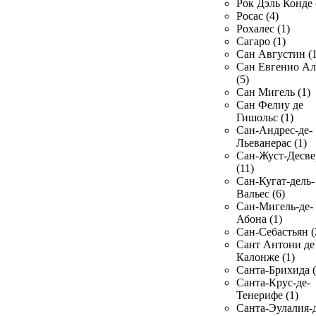
Рок Дэль Конде 
Росас (4)
Рохалес (1)
Сагаро (1)
Сан Августин (1
Сан Евгенио Ал
(5)
Сан Мигель (1)
Сан Фелиу де
Гишольс (1)
Сан-Андрес-де-
Льеванерас (1)
Сан-Жуст-Десве
(11)
Сан-Кугат-дель-
Вальес (6)
Сан-Мигель-де-
Абона (1)
Сан-Себастьян (
Сант Антони де
Калонже (1)
Санта-Брихида (
Санта-Крус-де-
Тенерифе (1)
Санта-Эулалия-д