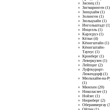
Засниц (1)
Зигмаринген (1)
Зинцхайм (1)
Золинген (1)
Зюльцхайн (1)
Ингольштадт (1
Инцелль (1)
Карлсруэ (1)
Кёльн (4)
Кёнигштайн (1)
Кёнигштайн-
Таунус (1)
Кронберг (1)
Леверкузен (1)
Лейпциг (2)
Луфткурорт-
Люкендорф (1)
Мюльхайм-на-Р
(1)
Мюнхен (20)
Николасзее (1)
Нойзес (1)
Нюрнберг (2)
Обераммергау (3
Ойтин (1)