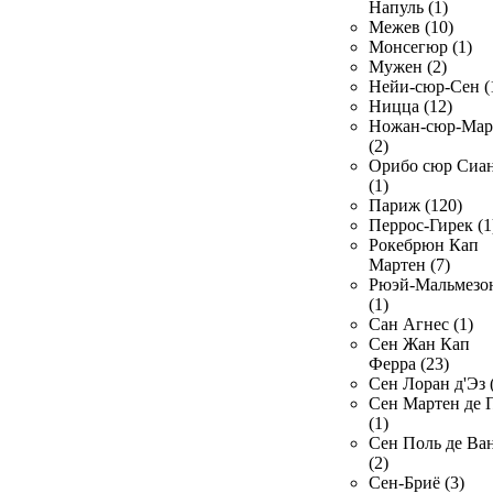
Напуль (1)
Межев (10)
Монсегюр (1)
Мужен (2)
Нейи-сюр-Сен (
Ницца (12)
Ножан-сюр-Ма
(2)
Орибо сюр Сиа
(1)
Париж (120)
Перрос-Гирек (1
Рокебрюн Кап
Мартен (7)
Рюэй-Мальмезо
(1)
Сан Агнес (1)
Сен Жан Кап
Ферра (23)
Сен Лоран д'Эз 
Сен Мартен де 
(1)
Сен Поль де Ва
(2)
Сен-Бриё (3)