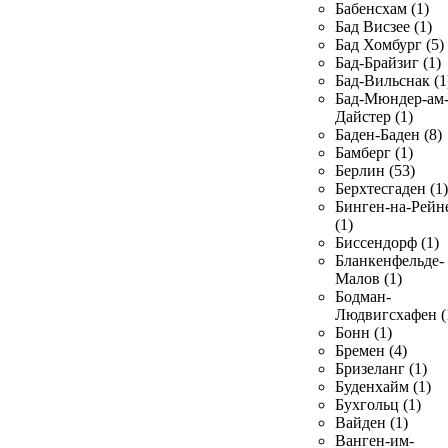
Бабенсхам (1)
Бад Висзее (1)
Бад Хомбург (5)
Бад-Брайзиг (1)
Бад-Вильснак (1
Бад-Мюндер-ам
Дайстер (1)
Баден-Баден (8)
Бамберг (1)
Берлин (53)
Берхтесгаден (1)
Бинген-на-Рейн
(1)
Биссендорф (1)
Бланкенфельде-
Малов (1)
Бодман-
Людвигсхафен (
Бонн (1)
Бремен (4)
Бризеланг (1)
Буденхайм (1)
Бухгольц (1)
Вайден (1)
Ванген-им-