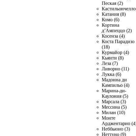
Пеская (2)
Кастильончелло 
Катания (8)
Комо (6)
Кортина
д’Ампеццо (2)
Косенза (4)
Коста Парадизо
(18)
Курмайор (4)
Кьянти (8)
Леза (7)
Ливорно (11)
Лукка (6)
Мадонна ди
Кампильо (4)
Марина-ди-
Каулония (5)
Марсала (3)
Мессина (5)
Милан (10)
Монте
Арджентарио (4
Неббьюно (3)
Неттуно (9)