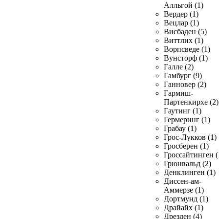
Алльгой (1)
Вердер (1)
Вецлар (1)
Висбаден (5)
Виттлих (1)
Ворпсведе (1)
Вунсторф (1)
Галле (2)
Гамбург (9)
Ганновер (2)
Гармиш-
Партенкирхе (2)
Гаутинг (1)
Гермеринг (1)
Грабау (1)
Грос-Лукков (1)
Гросберен (1)
Гроссайтинген (
Грюнвальд (2)
Денклинген (1)
Диссен-ам-
Аммерзе (1)
Дортмунд (1)
Драйайх (1)
Дрезден (4)