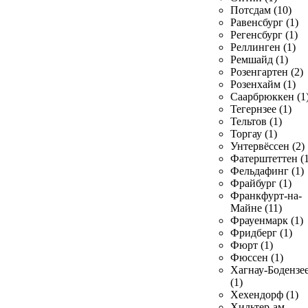
Потсдам (10)
Равенсбург (1)
Регенсбург (1)
Реллинген (1)
Ремшайд (1)
Розенгартен (2)
Розенхайм (1)
Саарбрюккен (1
Тегернзее (1)
Тельтов (1)
Торгау (1)
Унтервёссен (2)
Фатерштеттен (1
Фельдафинг (1)
Фрайбург (1)
Франкфурт-на-
Майне (11)
Фрауенмарк (1)
Фридберг (1)
Фюрт (1)
Фюссен (1)
Хагнау-Бодензе
(1)
Хехендорф (1)
Хильтер-ам-