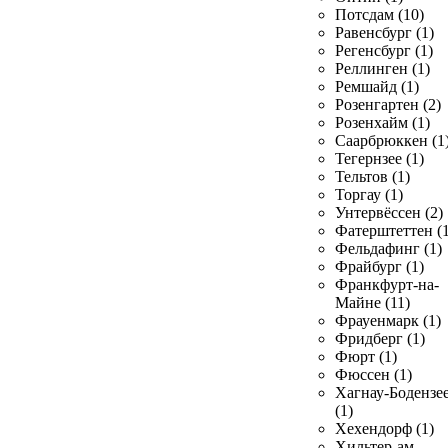
Потсдам (10)
Равенсбург (1)
Регенсбург (1)
Реллинген (1)
Ремшайд (1)
Розенгартен (2)
Розенхайм (1)
Саарбрюккен (1
Тегернзее (1)
Тельтов (1)
Торгау (1)
Унтервёссен (2)
Фатерштеттен (1
Фельдафинг (1)
Фрайбург (1)
Франкфурт-на-
Майне (11)
Фрауенмарк (1)
Фридберг (1)
Фюрт (1)
Фюссен (1)
Хагнау-Бодензе
(1)
Хехендорф (1)
Хильтер-ам-