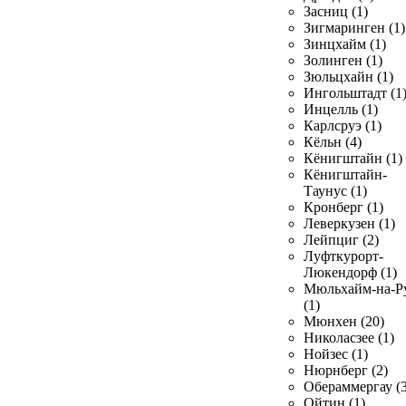
Засниц (1)
Зигмаринген (1)
Зинцхайм (1)
Золинген (1)
Зюльцхайн (1)
Ингольштадт (1
Инцелль (1)
Карлсруэ (1)
Кёльн (4)
Кёнигштайн (1)
Кёнигштайн-
Таунус (1)
Кронберг (1)
Леверкузен (1)
Лейпциг (2)
Луфткурорт-
Люкендорф (1)
Мюльхайм-на-Р
(1)
Мюнхен (20)
Николасзее (1)
Нойзес (1)
Нюрнберг (2)
Обераммергау (3
Ойтин (1)