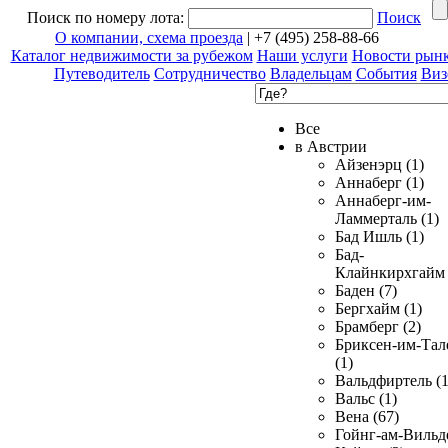
Поиск по номеру лота:
Поиск
О компании, схема проезда
| +7 (495) 258-88-66
Каталог недвижимости за рубежом
Наши услуги
Новости рын
Путеводитель
Сотрудничество
Владельцам
События
Виз
Все
в Австрии
Айзенэрц (1)
Аннаберг (1)
Аннаберг-им-
Ламмерталь (1)
Бад Ишль (1)
Бад-
Клайнкирхгайм 
Баден (7)
Бергхайм (1)
Брамберг (2)
Бриксен-им-Тал
(1)
Вальдфиртель (1
Вальс (1)
Вена (67)
Гойнг-ам-Вильд