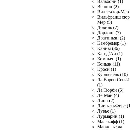
Вальбонн (1)
Вернон (2)
Вилле-сюр-Мер 
Вильфранш сюр
Мер (5)
Довиль (7)
Дордонь (7)
Драгиньян (2)
Камбремер (1)
Канны (36)
Кап д`Аи (1)
Компьен (1)
Коньяк (11)
Кроси (1)
Куршевель (10)
Ла Варен Сен-И
(1)
Ла Тюрби (5)
Ле-Ман (4)
Лион (2)
Лион-ла-Форе (1
Лувье (1)
Лурмарин (1)
Малакофф (1)
Манделье ла