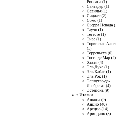
Ронсана (1)
Сантадер (1)
Севилья (1)
Сиджес (2)
Сомо (1)
Сьерра Невада (
Таучо (1)
Тегесте (1)
Тиас (1)
Торвискас Альт
(1)
Торревьеха (6)
Тосса де Мар (2)
Хавея (4)
Эль Дуке (1)
Эль Кабле (1)
Эль Рок (1)
Эсплугес-де-
Льобрегат (4)
Эстепона (9)
в Италии
Анкона (9)
Анцио (40)
Ареццо (14)
Ариццано (3)