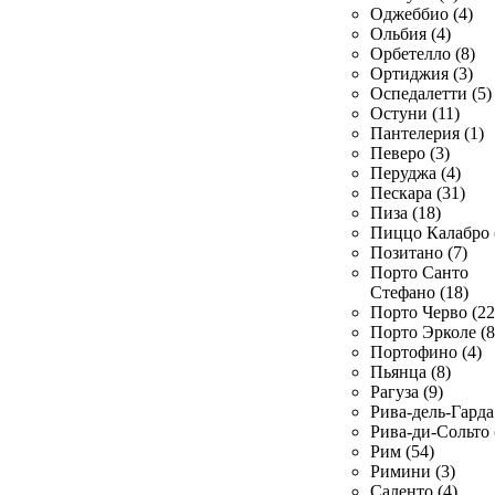
Оджеббио (4)
Ольбия (4)
Орбетелло (8)
Ортиджия (3)
Оспедалетти (5)
Остуни (11)
Пантелерия (1)
Певеро (3)
Перуджа (4)
Пескара (31)
Пиза (18)
Пиццо Калабро 
Позитано (7)
Порто Санто
Стефано (18)
Порто Черво (22
Порто Эрколе (8
Портофино (4)
Пьянца (8)
Рагуза (9)
Рива-дель-Гарда 
Рива-ди-Сольто 
Рим (54)
Римини (3)
Саленто (4)