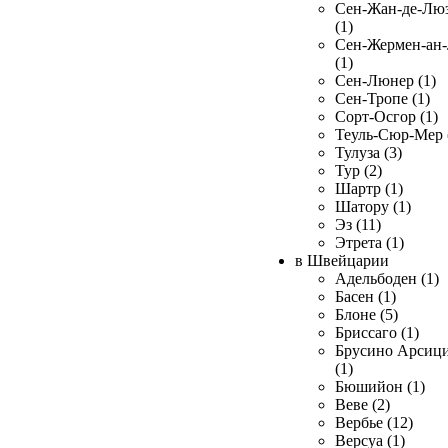
Сен-Жан-де-Лю
(1)
Сен-Жермен-ан
(1)
Сен-Люнер (1)
Сен-Тропе (1)
Сорт-Осгор (1)
Теуль-Сюр-Мер 
Тулуза (3)
Тур (2)
Шартр (1)
Шатору (1)
Эз (11)
Этрета (1)
в Швейцарии
Адельбоден (1)
Басен (1)
Блоне (5)
Бриссаго (1)
Брусино Арсиц
(1)
Бюшийон (1)
Веве (2)
Вербье (12)
Версуа (1)