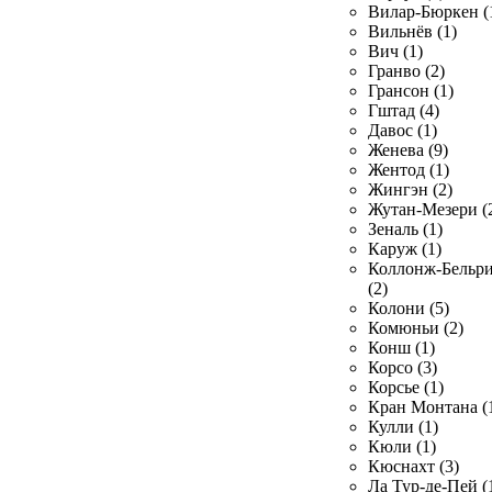
Вилар-Бюркен (
Вильнёв (1)
Вич (1)
Гранво (2)
Грансон (1)
Гштад (4)
Давос (1)
Женева (9)
Жентод (1)
Жингэн (2)
Жутан-Мезери (
Зеналь (1)
Каруж (1)
Коллонж-Бельр
(2)
Колони (5)
Комюньи (2)
Конш (1)
Корсо (3)
Корсье (1)
Кран Монтана (
Кулли (1)
Кюли (1)
Кюснахт (3)
Ла Тур-де-Пей (