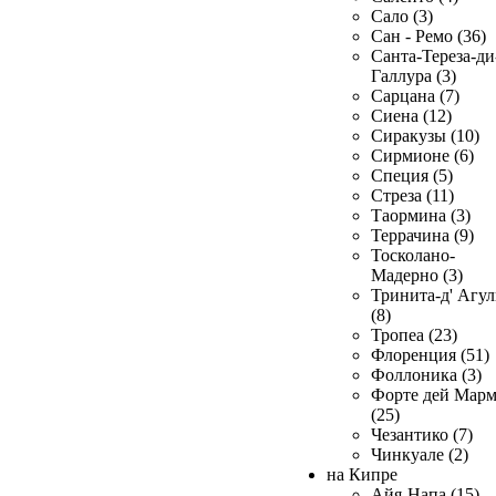
Сало (3)
Сан - Ремо (36)
Санта-Тереза-ди
Галлура (3)
Сарцана (7)
Сиена (12)
Сиракузы (10)
Сирмионе (6)
Специя (5)
Стреза (11)
Таормина (3)
Террачина (9)
Тосколано-
Мадерно (3)
Тринита-д' Агул
(8)
Тропеа (23)
Флоренция (51)
Фоллоника (3)
Форте дей Мар
(25)
Чезантико (7)
Чинкуале (2)
на Кипре
Айя-Напа (15)