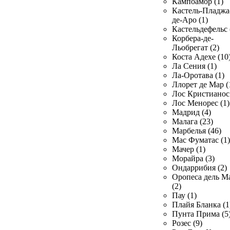
Кампоамор (1)
Кастель-Пладжа
де-Аро (1)
Кастельдефельс 
Корбера-де-
Льобрегат (2)
Коста Адехе (10
Ла Сения (1)
Ла-Оротава (1)
Ллорет де Мар (
Лос Кристианос 
Лос Менорес (1)
Мадрид (4)
Малага (23)
Марбелья (46)
Мас Фуматас (1)
Мачер (1)
Морайра (3)
Ондаррибия (2)
Оропеса дель М
(2)
Пау (1)
Плайя Бланка (1
Пунта Прима (5
Розес (9)