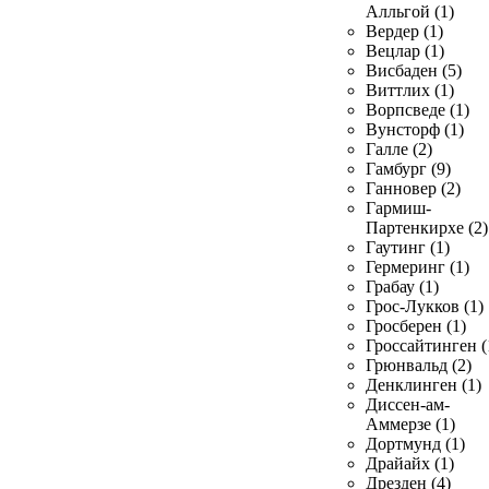
Алльгой (1)
Вердер (1)
Вецлар (1)
Висбаден (5)
Виттлих (1)
Ворпсведе (1)
Вунсторф (1)
Галле (2)
Гамбург (9)
Ганновер (2)
Гармиш-
Партенкирхе (2)
Гаутинг (1)
Гермеринг (1)
Грабау (1)
Грос-Лукков (1)
Гросберен (1)
Гроссайтинген (
Грюнвальд (2)
Денклинген (1)
Диссен-ам-
Аммерзе (1)
Дортмунд (1)
Драйайх (1)
Дрезден (4)