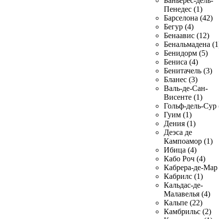
Баньерес-дель-
Пенедес (1)
Барселона (42)
Бегур (4)
Бенаавис (12)
Бенальмадена (1
Бенидорм (5)
Бениса (4)
Бенитачель (3)
Бланес (3)
Валь-де-Сан-
Висенте (1)
Гольф-дель-Сур 
Гуим (1)
Дения (1)
Деэса де
Кампоамор (1)
Ибица (4)
Кабо Роч (4)
Кабрера-де-Мар 
Кабрилс (1)
Кальдас-де-
Малавелья (4)
Кальпе (22)
Камбрильс (2)