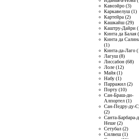
Иданья-а-Нова (
Кавоэйро (3)
Каркавелуш (1)
Картейра (2)
Кашкайш (29)
Каштру-Дайри (
Кинта да Балая (
Кинта да Салин
(1)
Кинта-да-Лаго (
Лагуш (8)
Лиссабон (68)
Лоле (12)
Майя (1)
Набу (1)
Парражил (2)
Порту (10)
Сан-Браш-ди-
Алпортел (1)
Сан-Педру-ду-С
(2)
Санта-Барбара-д
Неше (2)
Сетубал (2)
Силвеш (1)