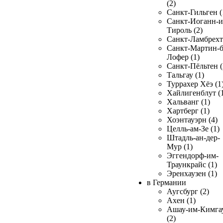
(2)
Санкт-Гильген (
Санкт-Иоганн-и
Тироль (2)
Санкт-Ламбрехт 
Санкт-Мартин-б
Лофер (1)
Санкт-Пёльтен (
Тальгау (1)
Туррахер Хёэ (1
Хайлигенблут (
Хальванг (1)
Хартберг (1)
Хоэнтауэрн (4)
Целль-ам-Зе (1)
Штадль-ан-дер-
Мур (1)
Эггендорф-им-
Траункрайс (1)
Эренхаузен (1)
в Германии
Аугсбург (2)
Ахен (1)
Ашау-им-Кимга
(2)