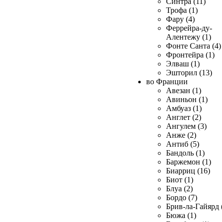
Синтра (11)
Трофа (1)
Фару (4)
Феррейра-ду-
Алентежу (1)
Фонте Санта (4)
Фронтейра (1)
Элваш (1)
Эшторил (13)
во Франции
Авезан (1)
Авиньон (1)
Амбуаз (1)
Англет (2)
Ангулем (3)
Анже (2)
Антиб (5)
Бандоль (1)
Баржемон (1)
Биарриц (16)
Биот (1)
Блуа (2)
Бордо (7)
Брив-ла-Гайярд 
Бюжа (1)