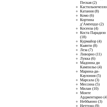
Пеская (2)
Кастильончелло 
Катания (8)
Комо (6)
Кортина
д’Ампеццо (2)
Косенза (4)
Коста Парадизо
(18)
Курмайор (4)
Кьянти (8)
Леза (7)
Ливорно (11)
Лукка (6)
Мадонна ди
Кампильо (4)
Марина-ди-
Каулония (5)
Марсала (3)
Мессина (5)
Милан (10)
Монте
Арджентарио (4
Неббьюно (3)
Неттуно (9)