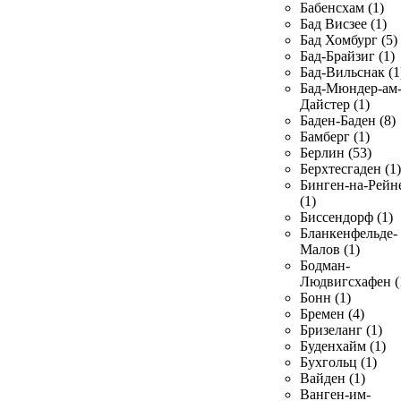
Бабенсхам (1)
Бад Висзее (1)
Бад Хомбург (5)
Бад-Брайзиг (1)
Бад-Вильснак (1
Бад-Мюндер-ам
Дайстер (1)
Баден-Баден (8)
Бамберг (1)
Берлин (53)
Берхтесгаден (1)
Бинген-на-Рейн
(1)
Биссендорф (1)
Бланкенфельде-
Малов (1)
Бодман-
Людвигсхафен (
Бонн (1)
Бремен (4)
Бризеланг (1)
Буденхайм (1)
Бухгольц (1)
Вайден (1)
Ванген-им-