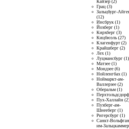
Кайзер (2)
Грац (3)
Зальцбург-Айге
(12)
Инсбрук (1)
Йохберг (1)
Кирхберг (3)
Кицбюэль (27)
Клагенфурт (2)
Крайшберг (2)
Лех (1)
Луцмансбург (1)
Матзее (1)
Мондзее (6)
Нойленгбах (1)
Ноймаркт-ам-
Валлерзее (2)
Оберальм (1)
Перхтольдсдорф
Пух-Халлайн (2
Пухберг-ам-
Шнееберг (1)
Ригерсбург (1)
Санкт-Вольфган
им-Зальцкаммер