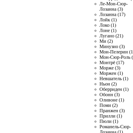
Ле-Мон-Сюр-
Лозанна (3)
Лозанна (17)
Лойк (1)
Локо (1)
Лоне (1)
Лугано (21)
Ми (2)
Минузио (3)
Мон-Пелерин (1
Мон-Сюр-Роль (
Монтрё (17)
Морже (3)
Моржен (1)
Невшатель (1)
Ньон (2)
Оберриден (1)
Обонн (3)
Оливоне (1)
Поми (2)
Пранжен (3)
Прилли (1)
Пюли (1)
Романель-Сюр-
Лозанна (1)