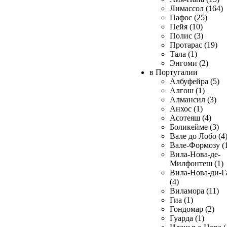
Лимассол (164)
Пафос (25)
Пейя (10)
Полис (3)
Протарас (19)
Тала (1)
Энгоми (2)
в Португалии
Албуфейра (5)
Алгош (1)
Алмансил (3)
Анхос (1)
Асотеяш (4)
Боликейме (3)
Вале до Лобо (4
Вале-Формозу (
Вила-Нова-де-
Милфонтеш (1)
Вила-Нова-ди-Г
(4)
Виламора (11)
Гиа (1)
Гондомар (2)
Гуарда (1)