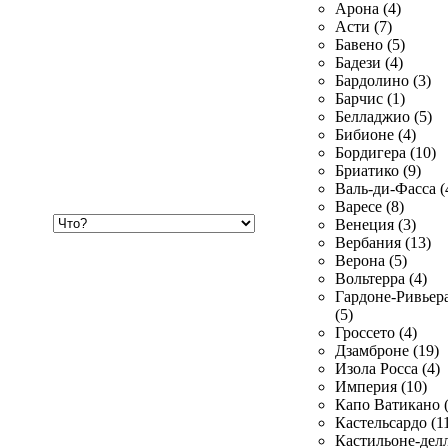
Арона (4)
Асти (7)
Бавено (5)
Бадези (4)
Бардолино (3)
Барчис (1)
Белладжио (5)
Бибионе (4)
Бордигера (10)
Бриатико (9)
Валь-ди-Фасса (
Варесе (8)
Хочу
Венеция (3)
купить
Вербания (13)
Верона (5)
Вольтерра (4)
Гардоне-Ривьер
(5)
Гроссето (4)
Дзамброне (19)
Изола Росса (4)
Империя (10)
Капо Ватикано (
Кастельсардо (1
Кастильоне-делл