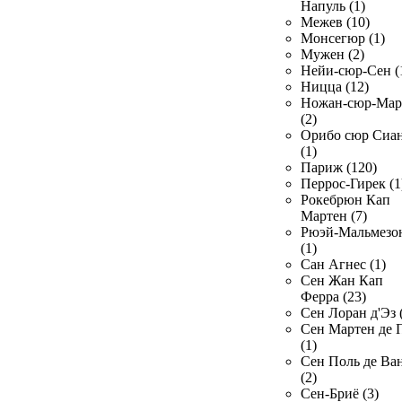
Напуль (1)
Межев (10)
Монсегюр (1)
Мужен (2)
Нейи-сюр-Сен (
Ницца (12)
Ножан-сюр-Ма
(2)
Орибо сюр Сиа
(1)
Париж (120)
Перрос-Гирек (1
Рокебрюн Кап
Мартен (7)
Рюэй-Мальмезо
(1)
Сан Агнес (1)
Сен Жан Кап
Ферра (23)
Сен Лоран д'Эз 
Сен Мартен де 
(1)
Сен Поль де Ва
(2)
Сен-Бриё (3)