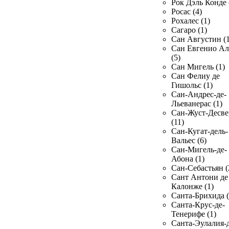
Рок Дэль Конде 
Росас (4)
Рохалес (1)
Сагаро (1)
Сан Августин (1
Сан Евгенио Ал
(5)
Сан Мигель (1)
Сан Фелиу де
Гишольс (1)
Сан-Андрес-де-
Льеванерас (1)
Сан-Жуст-Десве
(11)
Сан-Кугат-дель-
Вальес (6)
Сан-Мигель-де-
Абона (1)
Сан-Себастьян (
Сант Антони де
Калонже (1)
Санта-Брихида (
Санта-Крус-де-
Тенерифе (1)
Санта-Эулалия-д