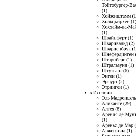
Тойтобургер-Ва
(1)
Хойзенштамм (1
Хольцкирхен (1
Хоххайм-на-Ма
(1)
Швайнфурт (1)
Шварцвальд (2)
Шварценбрук (1
Шнефердинген (
Штарнберг (1)
Штральзунд (1)
Штутгарт (6)
Энген (1)
Эрфурт (2)
Этринген (1)
в Испании
Эль Мадроньяль 
Аликанте (29)
Алтея (8)
Аренис-де-Мун
(1)
Ареньс-де-Мар (
Аржентона (1)