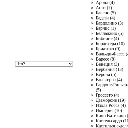
Арона (4)
Асти (7)
Бавено (5)
Бадези (4)
Бардолино (3)
Барчис (1)
Белладжио (5)
Бибионе (4)
Бордигера (10)
Бриатико (9)
Валь-ди-Фасса (
Варесе (8)
Хочу
Венеция (3)
купить
Вербания (13)
Верона (5)
Вольтерра (4)
Гардоне-Ривьер
(5)
Гроссето (4)
Дзамброне (19)
Изола Росса (4)
Империя (10)
Капо Ватикано (
Кастельсардо (1
Кастильоне-делл