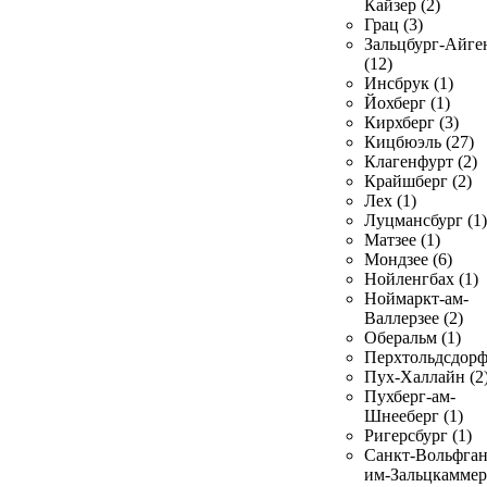
Кайзер (2)
Грац (3)
Зальцбург-Айге
(12)
Инсбрук (1)
Йохберг (1)
Кирхберг (3)
Кицбюэль (27)
Клагенфурт (2)
Крайшберг (2)
Лех (1)
Луцмансбург (1)
Матзее (1)
Мондзее (6)
Нойленгбах (1)
Ноймаркт-ам-
Валлерзее (2)
Оберальм (1)
Перхтольдсдорф
Пух-Халлайн (2
Пухберг-ам-
Шнееберг (1)
Ригерсбург (1)
Санкт-Вольфган
им-Зальцкаммер