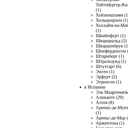
Тойтобургер-Ва
(1)
Хойзенштамм (1
Хольцкирхен (1
Хоххайм-на-Ма
(1)
Швайнфурт (1)
Шварцвальд (2)
Шварценбрук (1
Шнефердинген (
Штарнберг (1)
Штральзунд (1)
Штутгарт (6)
Энген (1)
Эрфурт (2)
Этринген (1)
в Испании
Эль Мадроньяль 
Аликанте (29)
Алтея (8)
Аренис-де-Мун
(1)
Ареньс-де-Мар (
Аржентона (1)