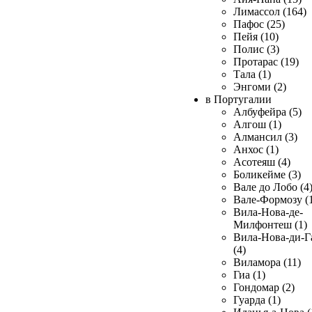
Лимассол (164)
Пафос (25)
Пейя (10)
Полис (3)
Протарас (19)
Тала (1)
Энгоми (2)
в Португалии
Албуфейра (5)
Алгош (1)
Алмансил (3)
Анхос (1)
Асотеяш (4)
Боликейме (3)
Вале до Лобо (4
Вале-Формозу (
Вила-Нова-де-
Милфонтеш (1)
Вила-Нова-ди-Г
(4)
Виламора (11)
Гиа (1)
Гондомар (2)
Гуарда (1)