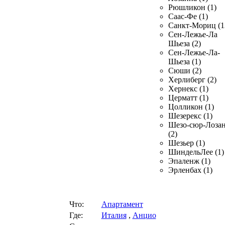
Рюшликон (1)
Саас-Фе (1)
Санкт-Мориц (1
Сен-Лежье-Ла
Шьеза (2)
Сен-Лежье-Ла-
Шьеза (1)
Сюши (2)
Херлиберг (2)
Хернекс (1)
Церматт (1)
Цолликон (1)
Шезерекс (1)
Шезо-сюр-Лоза
(2)
Шезьер (1)
ШиндельЛее (1)
Эпаленж (1)
Эрленбах (1)
Что:
Апартамент
Где:
Италия
,
Анцио