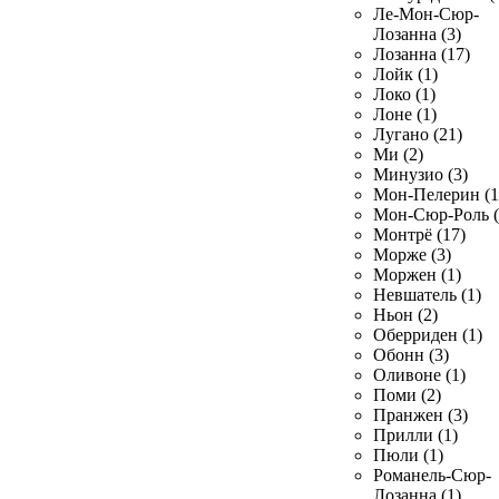
Ле-Мон-Сюр-
Лозанна (3)
Лозанна (17)
Лойк (1)
Локо (1)
Лоне (1)
Лугано (21)
Ми (2)
Минузио (3)
Мон-Пелерин (1
Мон-Сюр-Роль (
Монтрё (17)
Морже (3)
Моржен (1)
Невшатель (1)
Ньон (2)
Оберриден (1)
Обонн (3)
Оливоне (1)
Поми (2)
Пранжен (3)
Прилли (1)
Пюли (1)
Романель-Сюр-
Лозанна (1)