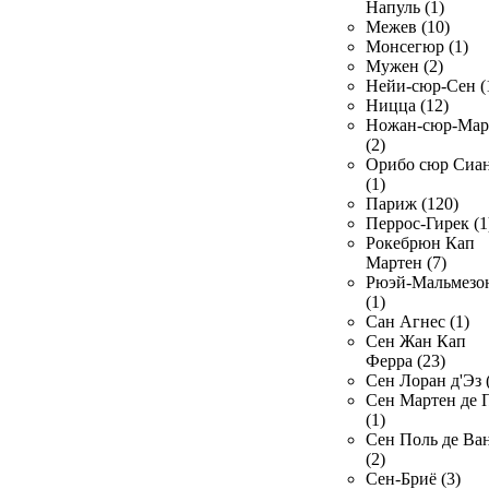
Напуль (1)
Межев (10)
Монсегюр (1)
Мужен (2)
Нейи-сюр-Сен (
Ницца (12)
Ножан-сюр-Ма
(2)
Орибо сюр Сиа
(1)
Париж (120)
Перрос-Гирек (1
Рокебрюн Кап
Мартен (7)
Рюэй-Мальмезо
(1)
Сан Агнес (1)
Сен Жан Кап
Ферра (23)
Сен Лоран д'Эз 
Сен Мартен де 
(1)
Сен Поль де Ва
(2)
Сен-Бриё (3)