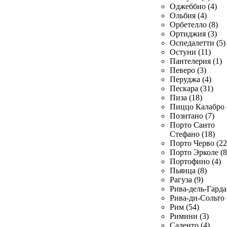
Оджеббио (4)
Ольбия (4)
Орбетелло (8)
Ортиджия (3)
Оспедалетти (5)
Остуни (11)
Пантелерия (1)
Певеро (3)
Перуджа (4)
Пескара (31)
Пиза (18)
Пиццо Калабро 
Позитано (7)
Порто Санто
Стефано (18)
Порто Черво (22
Порто Эрколе (8
Портофино (4)
Пьянца (8)
Рагуза (9)
Рива-дель-Гарда 
Рива-ди-Сольто 
Рим (54)
Римини (3)
Саленто (4)