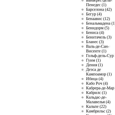
Баньерес-дель-
Пенедес (1)
Барселона (42)
Бегур (4)
Бенаавис (12)
Бенальмадена (1
Бенидорм (5)
Бениса (4)
Бенитачель (3)
Бланес (3)
Валь-де-Сан-
Висенте (1)
Гольф-дель-Сур 
Гуим (1)
Дения (1)
Деэса де
Кампоамор (1)
Ибица (4)
Кабо Роч (4)
Кабрера-де-Мар 
Кабрилс (1)
Кальдас-де-
Малавелья (4)
Кальпе (22)
Камбрильс (2)