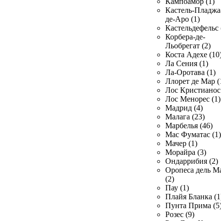
Кампоамор (1)
Кастель-Пладжа
де-Аро (1)
Кастельдефельс 
Корбера-де-
Льобрегат (2)
Коста Адехе (10
Ла Сения (1)
Ла-Оротава (1)
Ллорет де Мар (
Лос Кристианос 
Лос Менорес (1)
Мадрид (4)
Малага (23)
Марбелья (46)
Мас Фуматас (1)
Мачер (1)
Морайра (3)
Ондаррибия (2)
Оропеса дель М
(2)
Пау (1)
Плайя Бланка (1
Пунта Прима (5
Розес (9)