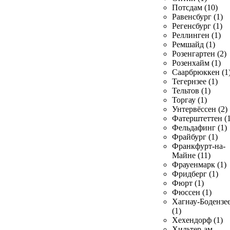
Потсдам (10)
Равенсбург (1)
Регенсбург (1)
Реллинген (1)
Ремшайд (1)
Розенгартен (2)
Розенхайм (1)
Саарбрюккен (1
Тегернзее (1)
Тельтов (1)
Торгау (1)
Унтервёссен (2)
Фатерштеттен (1
Фельдафинг (1)
Фрайбург (1)
Франкфурт-на-
Майне (11)
Фрауенмарк (1)
Фридберг (1)
Фюрт (1)
Фюссен (1)
Хагнау-Бодензе
(1)
Хехендорф (1)
Хильтер-ам-