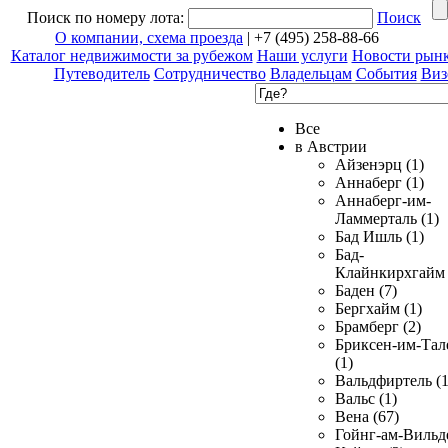
Поиск по номеру лота:
Поиск
О компании, схема проезда
| +7 (495) 258-88-66
Каталог недвижимости за рубежом
Наши услуги
Новости рын
Путеводитель
Сотрудничество
Владельцам
События
Виз
Все
в Австрии
Айзенэрц (1)
Аннаберг (1)
Аннаберг-им-
Ламмерталь (1)
Бад Ишль (1)
Бад-
Клайнкирхгайм 
Баден (7)
Бергхайм (1)
Брамберг (2)
Бриксен-им-Тал
(1)
Вальдфиртель (1
Вальс (1)
Вена (67)
Гойнг-ам-Вильд