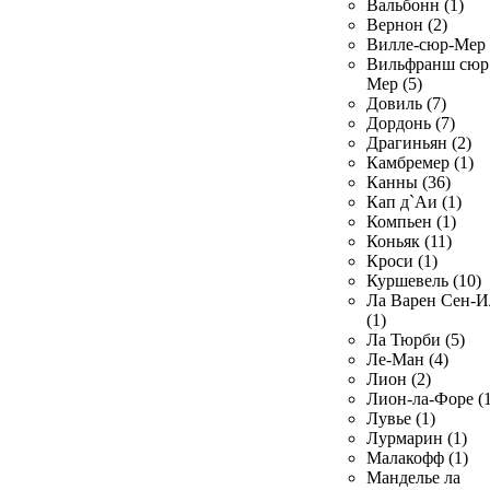
Вальбонн (1)
Вернон (2)
Вилле-сюр-Мер 
Вильфранш сюр
Мер (5)
Довиль (7)
Дордонь (7)
Драгиньян (2)
Камбремер (1)
Канны (36)
Кап д`Аи (1)
Компьен (1)
Коньяк (11)
Кроси (1)
Куршевель (10)
Ла Варен Сен-И
(1)
Ла Тюрби (5)
Ле-Ман (4)
Лион (2)
Лион-ла-Форе (1
Лувье (1)
Лурмарин (1)
Малакофф (1)
Манделье ла