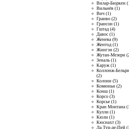
Вилар-Бюркен (
Вильнёв (1)
Вич (1)
Гранво (2)
Грансон (1)
Гштад (4)
Давос (1)
Женева (9)
Жентод (1)
Жингэн (2)
Жутан-Мезери (
Зеналь (1)
Каруж (1)
Коллонж-Бельр
(2)
Колони (5)
Комюньи (2)
Конш (1)
Корсо (3)
Корсье (1)
Кран Монтана (
Кулли (1)
Кюли (1)
Кюснахт (3)
Ла Тур-де-Пей (