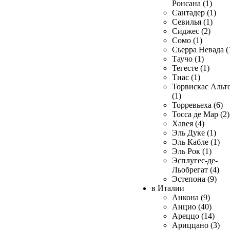
Ронсана (1)
Сантадер (1)
Севилья (1)
Сиджес (2)
Сомо (1)
Сьерра Невада (
Таучо (1)
Тегесте (1)
Тиас (1)
Торвискас Альт
(1)
Торревьеха (6)
Тосса де Мар (2)
Хавея (4)
Эль Дуке (1)
Эль Кабле (1)
Эль Рок (1)
Эсплугес-де-
Льобрегат (4)
Эстепона (9)
в Италии
Анкона (9)
Анцио (40)
Ареццо (14)
Ариццано (3)