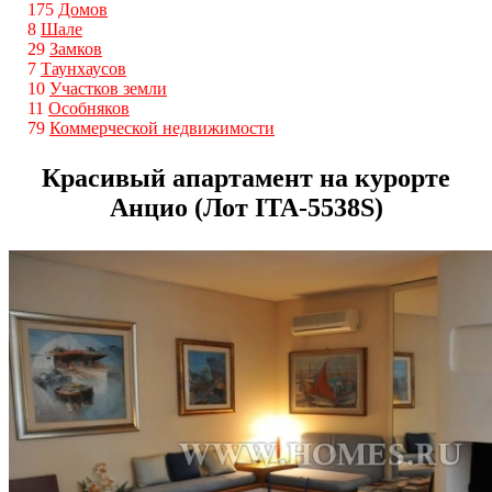
175
Домов
8
Шале
29
Замков
7
Таунхаусов
10
Участков земли
11
Особняков
79
Коммерческой недвижимости
Красивый апартамент на курорте
Анцио (Лот ITA-5538S)