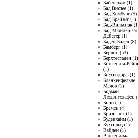
Бабенсхам (1)
Бад Висзее (1)
Бад Хомбург (5)
Бад-Брайзиг (1)
Бад-Вильснак (1
Бад-Мюндер-ам
Дайстер (1)
Баден-Баден (8)
Бамберг (1)
Берлин (53)
Берхтесгаден (1)
Бинген-на-Рейн
(1)
Биссендорф (1)
Бланкенфельде-
Малов (1)
Бодман-
Людвигсхафен (
Бонн (1)
Бремен (4)
Бризеланг (1)
Буденхайм (1)
Бухгольц (1)
Вайден (1)
Ванген-им-