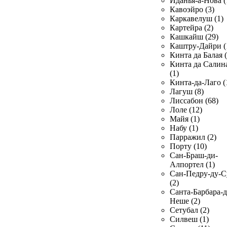
Иданья-а-Нова (
Кавоэйро (3)
Каркавелуш (1)
Картейра (2)
Кашкайш (29)
Каштру-Дайри (
Кинта да Балая (
Кинта да Салин
(1)
Кинта-да-Лаго (
Лагуш (8)
Лиссабон (68)
Лоле (12)
Майя (1)
Набу (1)
Парражил (2)
Порту (10)
Сан-Браш-ди-
Алпортел (1)
Сан-Педру-ду-С
(2)
Санта-Барбара-д
Неше (2)
Сетубал (2)
Силвеш (1)