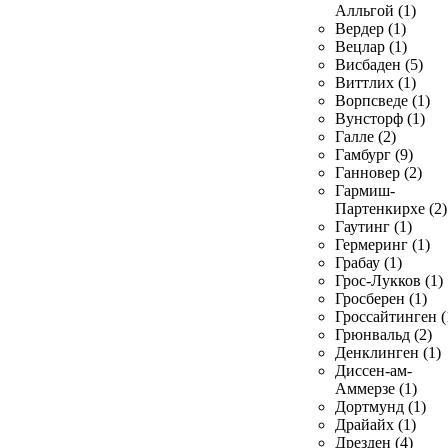
Алльгой (1)
Вердер (1)
Вецлар (1)
Висбаден (5)
Виттлих (1)
Ворпсведе (1)
Вунсторф (1)
Галле (2)
Гамбург (9)
Ганновер (2)
Гармиш-
Партенкирхе (2)
Гаутинг (1)
Гермеринг (1)
Грабау (1)
Грос-Лукков (1)
Гросберен (1)
Гроссайтинген (
Грюнвальд (2)
Денклинген (1)
Диссен-ам-
Аммерзе (1)
Дортмунд (1)
Драйайх (1)
Дрезден (4)