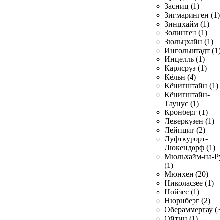
Засниц (1)
Зигмаринген (1)
Зинцхайм (1)
Золинген (1)
Зюльцхайн (1)
Ингольштадт (1
Инцелль (1)
Карлсруэ (1)
Кёльн (4)
Кёнигштайн (1)
Кёнигштайн-
Таунус (1)
Кронберг (1)
Леверкузен (1)
Лейпциг (2)
Луфткурорт-
Люкендорф (1)
Мюльхайм-на-Р
(1)
Мюнхен (20)
Николасзее (1)
Нойзес (1)
Нюрнберг (2)
Обераммергау (3
Ойтин (1)