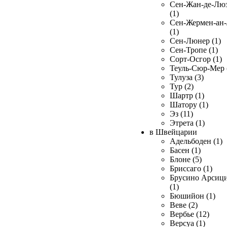
Сен-Жан-де-Лю
(1)
Сен-Жермен-ан
(1)
Сен-Люнер (1)
Сен-Тропе (1)
Сорт-Осгор (1)
Теуль-Сюр-Мер 
Тулуза (3)
Тур (2)
Шартр (1)
Шатору (1)
Эз (11)
Этрета (1)
в Швейцарии
Адельбоден (1)
Басен (1)
Блоне (5)
Бриссаго (1)
Брусино Арсиц
(1)
Бюшийон (1)
Веве (2)
Вербье (12)
Версуа (1)