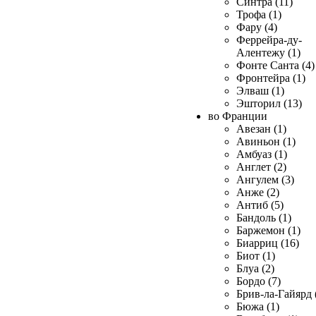
Синтра (11)
Трофа (1)
Фару (4)
Феррейра-ду-
Алентежу (1)
Фонте Санта (4)
Фронтейра (1)
Элваш (1)
Эшторил (13)
во Франции
Авезан (1)
Авиньон (1)
Амбуаз (1)
Англет (2)
Ангулем (3)
Анже (2)
Антиб (5)
Бандоль (1)
Баржемон (1)
Биарриц (16)
Биот (1)
Блуа (2)
Бордо (7)
Брив-ла-Гайярд 
Бюжа (1)