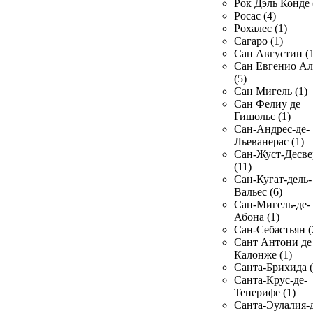
Рок Дэль Конде 
Росас (4)
Рохалес (1)
Сагаро (1)
Сан Августин (1
Сан Евгенио Ал
(5)
Сан Мигель (1)
Сан Фелиу де
Гишольс (1)
Сан-Андрес-де-
Льеванерас (1)
Сан-Жуст-Десве
(11)
Сан-Кугат-дель-
Вальес (6)
Сан-Мигель-де-
Абона (1)
Сан-Себастьян (
Сант Антони де
Калонже (1)
Санта-Брихида (
Санта-Крус-де-
Тенерифе (1)
Санта-Эулалия-д