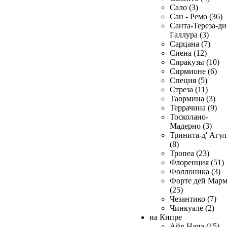
Сало (3)
Сан - Ремо (36)
Санта-Тереза-ди
Галлура (3)
Сарцана (7)
Сиена (12)
Сиракузы (10)
Сирмионе (6)
Специя (5)
Стреза (11)
Таормина (3)
Террачина (9)
Тосколано-
Мадерно (3)
Тринита-д' Агул
(8)
Тропеа (23)
Флоренция (51)
Фоллоника (3)
Форте дей Мар
(25)
Чезантико (7)
Чинкуале (2)
на Кипре
Айя-Напа (15)