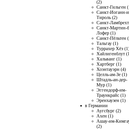
(2)
Санкт-Гильген (
Санкт-Иоганн-и
Тироль (2)
Санкт-Ламбрехт 
Санкт-Мартин-б
Лофер (1)
Санкт-Пёльтен (
Тальгау (1)
Туррахер Хёэ (1
Хайлигенблут (
Хальванг (1)
Хартберг (1)
Хоэнтауэрн (4)
Целль-ам-Зе (1)
Штадль-ан-дер-
Мур (1)
Эггендорф-им-
Траункрайс (1)
Эренхаузен (1)
в Германии
Аугсбург (2)
Ахен (1)
Ашау-им-Кимга
(2)