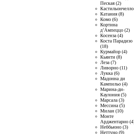
Пеская (2)
Кастильончелло 
Катания (8)
Комо (6)
Кортина
д’Ампеццо (2)
Косенза (4)
Коста Парадизо
(18)
Курмайор (4)
Кьянти (8)
Леза (7)
Ливорно (11)
Лукка (6)
Мадонна ди
Кампильо (4)
Марина-ди-
Каулония (5)
Марсала (3)
Мессина (5)
Милан (10)
Монте
Арджентарио (4
Неббьюно (3)
Неттуно (9)