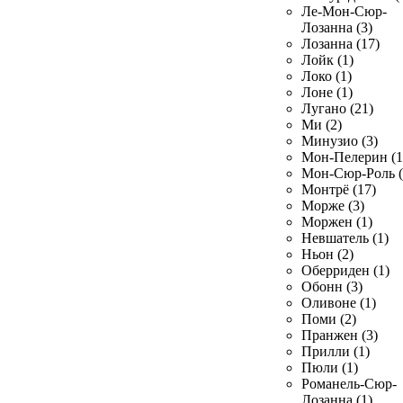
Ле-Мон-Сюр-
Лозанна (3)
Лозанна (17)
Лойк (1)
Локо (1)
Лоне (1)
Лугано (21)
Ми (2)
Минузио (3)
Мон-Пелерин (1
Мон-Сюр-Роль (
Монтрё (17)
Морже (3)
Моржен (1)
Невшатель (1)
Ньон (2)
Оберриден (1)
Обонн (3)
Оливоне (1)
Поми (2)
Пранжен (3)
Прилли (1)
Пюли (1)
Романель-Сюр-
Лозанна (1)