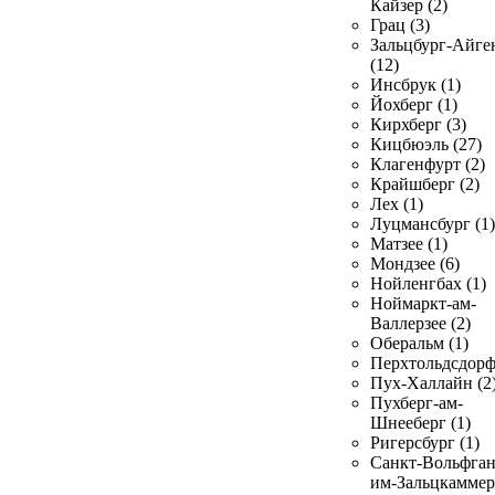
Кайзер (2)
Грац (3)
Зальцбург-Айге
(12)
Инсбрук (1)
Йохберг (1)
Кирхберг (3)
Кицбюэль (27)
Клагенфурт (2)
Крайшберг (2)
Лех (1)
Луцмансбург (1)
Матзее (1)
Мондзее (6)
Нойленгбах (1)
Ноймаркт-ам-
Валлерзее (2)
Оберальм (1)
Перхтольдсдорф
Пух-Халлайн (2
Пухберг-ам-
Шнееберг (1)
Ригерсбург (1)
Санкт-Вольфган
им-Зальцкаммер