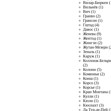
Вилар-Бюркен (
Вильнёв (1)
Вич (1)
Гранво (2)
Грансон (1)
Гштад (4)
Давос (1)
Женева (9)
Жентод (1)
Жингэн (2)
Жутан-Мезери (
Зеналь (1)
Каруж (1)
Коллонж-Бельр
(2)
Колони (5)
Комюньи (2)
Конш (1)
Корсо (3)
Корсье (1)
Кран Монтана (
Кулли (1)
Кюли (1)
Кюснахт (3)
Ла Тур-де-Пей (