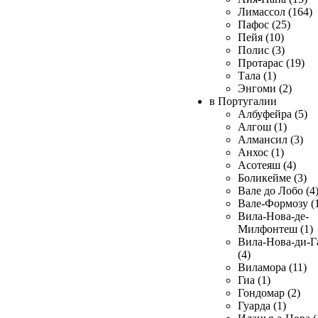
Лимассол (164)
Пафос (25)
Пейя (10)
Полис (3)
Протарас (19)
Тала (1)
Энгоми (2)
в Португалии
Албуфейра (5)
Алгош (1)
Алмансил (3)
Анхос (1)
Асотеяш (4)
Боликейме (3)
Вале до Лобо (4
Вале-Формозу (
Вила-Нова-де-
Милфонтеш (1)
Вила-Нова-ди-Г
(4)
Виламора (11)
Гиа (1)
Гондомар (2)
Гуарда (1)