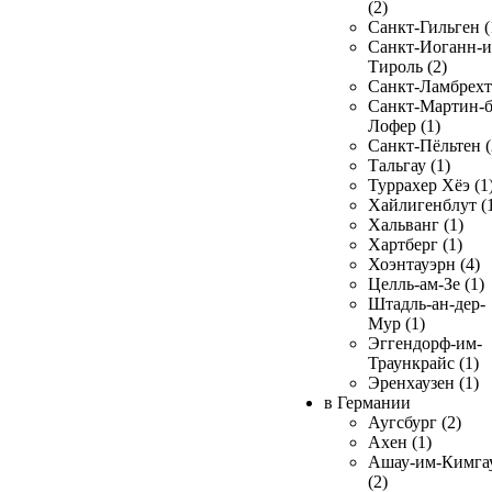
(2)
Санкт-Гильген (
Санкт-Иоганн-и
Тироль (2)
Санкт-Ламбрехт 
Санкт-Мартин-б
Лофер (1)
Санкт-Пёльтен (
Тальгау (1)
Туррахер Хёэ (1
Хайлигенблут (
Хальванг (1)
Хартберг (1)
Хоэнтауэрн (4)
Целль-ам-Зе (1)
Штадль-ан-дер-
Мур (1)
Эггендорф-им-
Траункрайс (1)
Эренхаузен (1)
в Германии
Аугсбург (2)
Ахен (1)
Ашау-им-Кимга
(2)