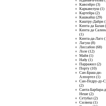
Иданья-а-Нова (
Кавоэйро (3)
Каркавелуш (1)
Картейра (2)
Кашкайш (29)
Каштру-Дайри (
Кинта да Балая (
Кинта да Салин
(1)
Кинта-да-Лаго (
Лагуш (8)
Лиссабон (68)
Лоле (12)
Майя (1)
Набу (1)
Парражил (2)
Порту (10)
Сан-Браш-ди-
Алпортел (1)
Сан-Педру-ду-С
(2)
Санта-Барбара-д
Неше (2)
Сетубал (2)
Силвеш (1)