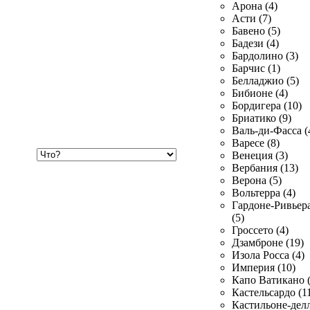
Арона (4)
Асти (7)
Бавено (5)
Бадези (4)
Бардолино (3)
Барчис (1)
Белладжио (5)
Бибионе (4)
Бордигера (10)
Бриатико (9)
Валь-ди-Фасса (
Варесе (8)
Хочу
Венеция (3)
купить
Вербания (13)
Верона (5)
Вольтерра (4)
Гардоне-Ривьер
(5)
Гроссето (4)
Дзамброне (19)
Изола Росса (4)
Империя (10)
Капо Ватикано (
Кастельсардо (1
Кастильоне-делл