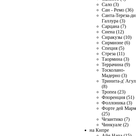
Сало (3)
Сан - Ремо (36)
Санта-Тереза-ди
Галлура (3)
Сарцана (7)
Сиена (12)
Сиракузы (10)
Сирмионе (6)
Специя (5)
Стреза (11)
Таормина (3)
Террачина (9)
Тосколано-
Мадерно (3)
Тринита-д' Агул
(8)
Тропеа (23)
Флоренция (51)
Фоллоника (3)
Форте дей Мар
(25)
Чезантико (7)
Чинкуале (2)
на Кипре
Айя-Напа (15)