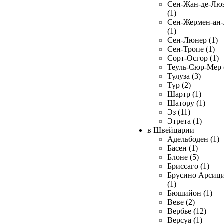
Сен-Жан-де-Лю
(1)
Сен-Жермен-ан
(1)
Сен-Люнер (1)
Сен-Тропе (1)
Сорт-Осгор (1)
Теуль-Сюр-Мер 
Тулуза (3)
Тур (2)
Шартр (1)
Шатору (1)
Эз (11)
Этрета (1)
в Швейцарии
Адельбоден (1)
Басен (1)
Блоне (5)
Бриссаго (1)
Брусино Арсиц
(1)
Бюшийон (1)
Веве (2)
Вербье (12)
Версуа (1)