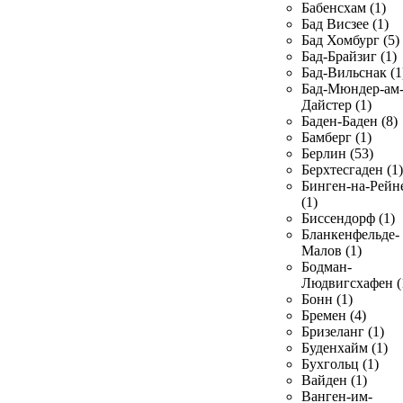
Бабенсхам (1)
Бад Висзее (1)
Бад Хомбург (5)
Бад-Брайзиг (1)
Бад-Вильснак (1
Бад-Мюндер-ам
Дайстер (1)
Баден-Баден (8)
Бамберг (1)
Берлин (53)
Берхтесгаден (1)
Бинген-на-Рейн
(1)
Биссендорф (1)
Бланкенфельде-
Малов (1)
Бодман-
Людвигсхафен (
Бонн (1)
Бремен (4)
Бризеланг (1)
Буденхайм (1)
Бухгольц (1)
Вайден (1)
Ванген-им-