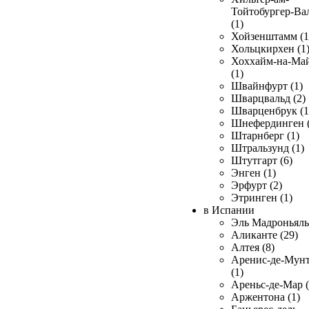
Тойтобургер-Ва
(1)
Хойзенштамм (1
Хольцкирхен (1
Хоххайм-на-Ма
(1)
Швайнфурт (1)
Шварцвальд (2)
Шварценбрук (1
Шнефердинген (
Штарнберг (1)
Штральзунд (1)
Штутгарт (6)
Энген (1)
Эрфурт (2)
Этринген (1)
в Испании
Эль Мадроньяль 
Аликанте (29)
Алтея (8)
Аренис-де-Мун
(1)
Ареньс-де-Мар (
Аржентона (1)