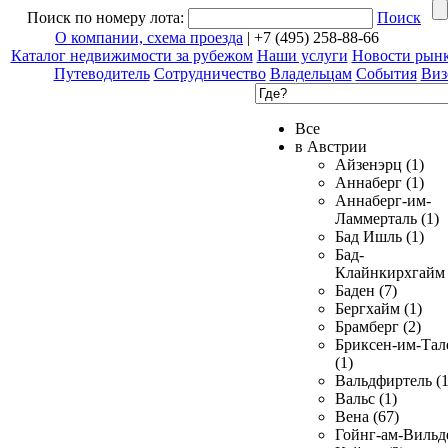
Поиск по номеру лота:
Поиск
О компании, схема проезда
| +7 (495) 258-88-66
Каталог недвижимости за рубежом
Наши услуги
Новости рын
Путеводитель
Сотрудничество
Владельцам
События
Виз
Все
в Австрии
Айзенэрц (1)
Аннаберг (1)
Аннаберг-им-
Ламмерталь (1)
Бад Ишль (1)
Бад-
Клайнкирхгайм 
Баден (7)
Бергхайм (1)
Брамберг (2)
Бриксен-им-Тал
(1)
Вальдфиртель (1
Вальс (1)
Вена (67)
Гойнг-ам-Вильд