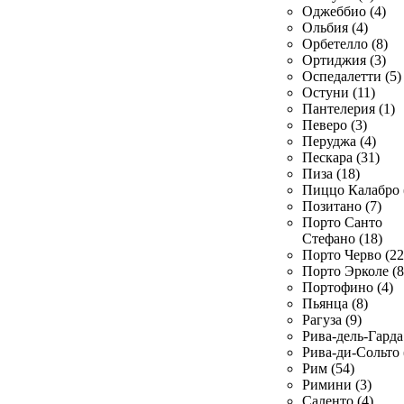
Оджеббио (4)
Ольбия (4)
Орбетелло (8)
Ортиджия (3)
Оспедалетти (5)
Остуни (11)
Пантелерия (1)
Певеро (3)
Перуджа (4)
Пескара (31)
Пиза (18)
Пиццо Калабро 
Позитано (7)
Порто Санто
Стефано (18)
Порто Черво (22
Порто Эрколе (8
Портофино (4)
Пьянца (8)
Рагуза (9)
Рива-дель-Гарда 
Рива-ди-Сольто 
Рим (54)
Римини (3)
Саленто (4)