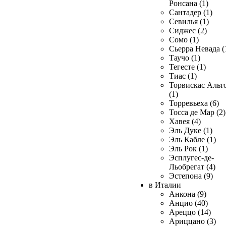
Ронсана (1)
Сантадер (1)
Севилья (1)
Сиджес (2)
Сомо (1)
Сьерра Невада (
Таучо (1)
Тегесте (1)
Тиас (1)
Торвискас Альт
(1)
Торревьеха (6)
Тосса де Мар (2)
Хавея (4)
Эль Дуке (1)
Эль Кабле (1)
Эль Рок (1)
Эсплугес-де-
Льобрегат (4)
Эстепона (9)
в Италии
Анкона (9)
Анцио (40)
Ареццо (14)
Ариццано (3)