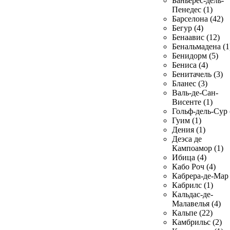
Баньерес-дель-
Пенедес (1)
Барселона (42)
Бегур (4)
Бенаавис (12)
Бенальмадена (1
Бенидорм (5)
Бениса (4)
Бенитачель (3)
Бланес (3)
Валь-де-Сан-
Висенте (1)
Гольф-дель-Сур 
Гуим (1)
Дения (1)
Деэса де
Кампоамор (1)
Ибица (4)
Кабо Роч (4)
Кабрера-де-Мар 
Кабрилс (1)
Кальдас-де-
Малавелья (4)
Кальпе (22)
Камбрильс (2)