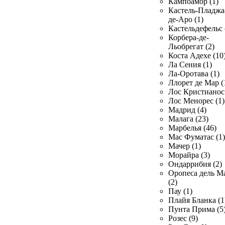
Кампоамор (1)
Кастель-Пладжа
де-Аро (1)
Кастельдефельс 
Корбера-де-
Льобрегат (2)
Коста Адехе (10
Ла Сения (1)
Ла-Оротава (1)
Ллорет де Мар (
Лос Кристианос 
Лос Менорес (1)
Мадрид (4)
Малага (23)
Марбелья (46)
Мас Фуматас (1)
Мачер (1)
Морайра (3)
Ондаррибия (2)
Оропеса дель М
(2)
Пау (1)
Плайя Бланка (1
Пунта Прима (5
Розес (9)