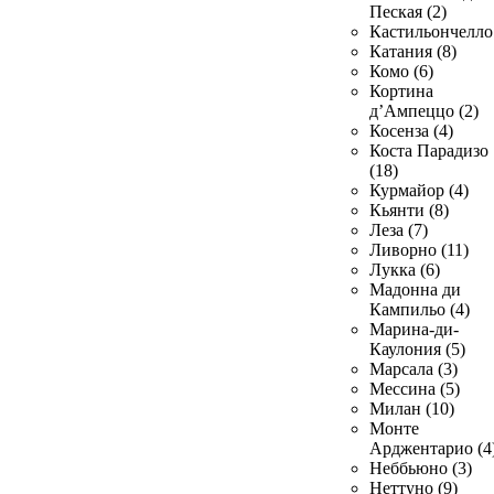
Пеская (2)
Кастильончелло 
Катания (8)
Комо (6)
Кортина
д’Ампеццо (2)
Косенза (4)
Коста Парадизо
(18)
Курмайор (4)
Кьянти (8)
Леза (7)
Ливорно (11)
Лукка (6)
Мадонна ди
Кампильо (4)
Марина-ди-
Каулония (5)
Марсала (3)
Мессина (5)
Милан (10)
Монте
Арджентарио (4
Неббьюно (3)
Неттуно (9)