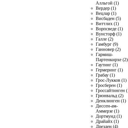
Алльгой (1)
Вердер (1)
Вецлар (1)
Висбаден (5)
Виттлих (1)
Ворпсведе (1)
Вунсторф (1)
Галле (2)
Гамбург (9)
Ганновер (2)
Гармиш-
Партенкирхе (2)
Гаутинг (1)
Гермеринг (1)
Грабау (1)
Грос-Лукков (1)
Гросберен (1)
Гроссайтинген (
Грюнвальд (2)
Денклинген (1)
Диссен-ам-
Аммерзе (1)
Дортмунд (1)
Драйайх (1)
Дрезден (4)