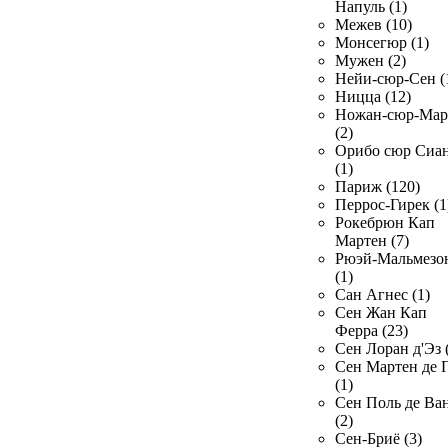
Напуль (1)
Межев (10)
Монсегюр (1)
Мужен (2)
Нейи-сюр-Сен (
Ницца (12)
Ножан-сюр-Ма
(2)
Орибо сюр Сиа
(1)
Париж (120)
Перрос-Гирек (1
Рокебрюн Кап
Мартен (7)
Рюэй-Мальмезо
(1)
Сан Агнес (1)
Сен Жан Кап
Ферра (23)
Сен Лоран д'Эз 
Сен Мартен де 
(1)
Сен Поль де Ва
(2)
Сен-Бриё (3)