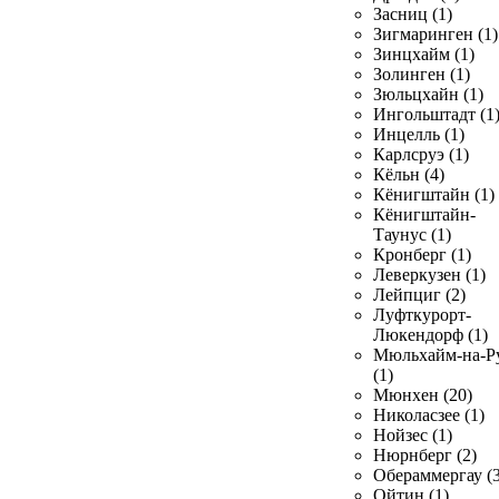
Засниц (1)
Зигмаринген (1)
Зинцхайм (1)
Золинген (1)
Зюльцхайн (1)
Ингольштадт (1
Инцелль (1)
Карлсруэ (1)
Кёльн (4)
Кёнигштайн (1)
Кёнигштайн-
Таунус (1)
Кронберг (1)
Леверкузен (1)
Лейпциг (2)
Луфткурорт-
Люкендорф (1)
Мюльхайм-на-Р
(1)
Мюнхен (20)
Николасзее (1)
Нойзес (1)
Нюрнберг (2)
Обераммергау (3
Ойтин (1)