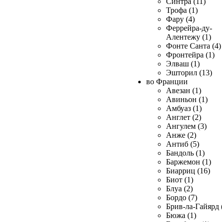
Синтра (11)
Трофа (1)
Фару (4)
Феррейра-ду-
Алентежу (1)
Фонте Санта (4)
Фронтейра (1)
Элваш (1)
Эшторил (13)
во Франции
Авезан (1)
Авиньон (1)
Амбуаз (1)
Англет (2)
Ангулем (3)
Анже (2)
Антиб (5)
Бандоль (1)
Баржемон (1)
Биарриц (16)
Биот (1)
Блуа (2)
Бордо (7)
Брив-ла-Гайярд 
Бюжа (1)