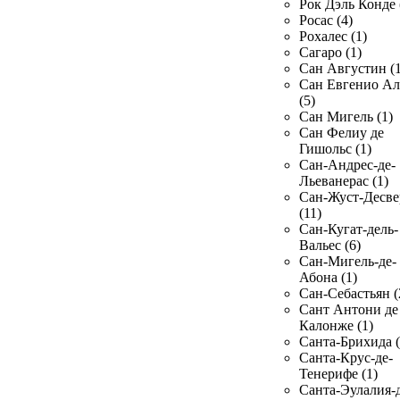
Рок Дэль Конде 
Росас (4)
Рохалес (1)
Сагаро (1)
Сан Августин (1
Сан Евгенио Ал
(5)
Сан Мигель (1)
Сан Фелиу де
Гишольс (1)
Сан-Андрес-де-
Льеванерас (1)
Сан-Жуст-Десве
(11)
Сан-Кугат-дель-
Вальес (6)
Сан-Мигель-де-
Абона (1)
Сан-Себастьян (
Сант Антони де
Калонже (1)
Санта-Брихида (
Санта-Крус-де-
Тенерифе (1)
Санта-Эулалия-д