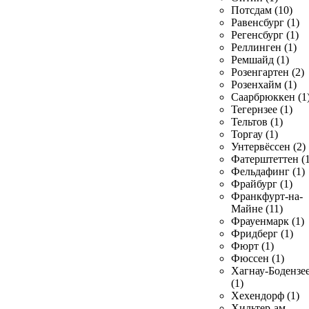
Потсдам (10)
Равенсбург (1)
Регенсбург (1)
Реллинген (1)
Ремшайд (1)
Розенгартен (2)
Розенхайм (1)
Саарбрюккен (1
Тегернзее (1)
Тельтов (1)
Торгау (1)
Унтервёссен (2)
Фатерштеттен (1
Фельдафинг (1)
Фрайбург (1)
Франкфурт-на-
Майне (11)
Фрауенмарк (1)
Фридберг (1)
Фюрт (1)
Фюссен (1)
Хагнау-Бодензе
(1)
Хехендорф (1)
Хильтер-ам-