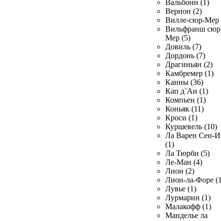
Вальбонн (1)
Вернон (2)
Вилле-сюр-Мер 
Вильфранш сюр
Мер (5)
Довиль (7)
Дордонь (7)
Драгиньян (2)
Камбремер (1)
Канны (36)
Кап д`Аи (1)
Компьен (1)
Коньяк (11)
Кроси (1)
Куршевель (10)
Ла Варен Сен-И
(1)
Ла Тюрби (5)
Ле-Ман (4)
Лион (2)
Лион-ла-Форе (1
Лувье (1)
Лурмарин (1)
Малакофф (1)
Манделье ла