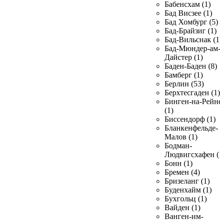
Бабенсхам (1)
Бад Висзее (1)
Бад Хомбург (5)
Бад-Брайзиг (1)
Бад-Вильснак (1
Бад-Мюндер-ам
Дайстер (1)
Баден-Баден (8)
Бамберг (1)
Берлин (53)
Берхтесгаден (1)
Бинген-на-Рейн
(1)
Биссендорф (1)
Бланкенфельде-
Малов (1)
Бодман-
Людвигсхафен (
Бонн (1)
Бремен (4)
Бризеланг (1)
Буденхайм (1)
Бухгольц (1)
Вайден (1)
Ванген-им-