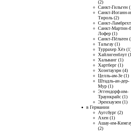
(2)
Санкт-Гильген (
Санкт-Иоганн-и
Тироль (2)
Санкт-Ламбрехт 
Санкт-Мартин-б
Лофер (1)
Санкт-Пёльтен (
Тальгау (1)
Туррахер Хёэ (1
Хайлигенблут (
Хальванг (1)
Хартберг (1)
Хоэнтауэрн (4)
Целль-ам-Зе (1)
Штадль-ан-дер-
Мур (1)
Эггендорф-им-
Траункрайс (1)
Эренхаузен (1)
в Германии
Аугсбург (2)
Ахен (1)
Ашау-им-Кимга
(2)