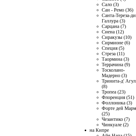
Сало (3)
Сан - Ремо (36)
Санта-Тереза-ди
Галлура (3)
Сарцана (7)
Сиена (12)
Сиракузы (10)
Сирмионе (6)
Специя (5)
Стреза (11)
Таормина (3)
Террачина (9)
Тосколано-
Мадерно (3)
Тринита-д' Агул
(8)
Тропеа (23)
Флоренция (51)
Фоллоника (3)
Форте дей Мар
(25)
Чезантико (7)
Чинкуале (2)
на Кипре
Айя-Напа (15)