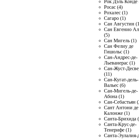
Рок Дэль Конде 
Росас (4)
Рохалес (1)
Сагаро (1)
Сан Августин (1
Сан Евгенио Ал
(5)
Сан Мигель (1)
Сан Фелиу де
Гишольс (1)
Сан-Андрес-де-
Льеванерас (1)
Сан-Жуст-Десве
(11)
Сан-Кугат-дель-
Вальес (6)
Сан-Мигель-де-
Абона (1)
Сан-Себастьян (
Сант Антони де
Калонже (1)
Санта-Брихида (
Санта-Крус-де-
Тенерифе (1)
Санта-Эулалия-д