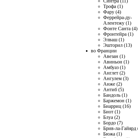
Синтра (11)
Трофа (1)
Фару (4)
Феррейра-ду-
Алентежу (1)
Фонте Санта (4)
Фронтейра (1)
Элваш (1)
Эшторил (13)
во Франции
Авезан (1)
Авиньон (1)
Амбуаз (1)
Англет (2)
Ангулем (3)
Анже (2)
Антиб (5)
Бандоль (1)
Баржемон (1)
Биарриц (16)
Биот (1)
Блуа (2)
Бордо (7)
Брив-ла-Гайярд 
Бюжа (1)