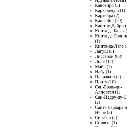
Иданья-а-Нова (
Кавоэйро (3)
Каркавелуш (1)
Картейра (2)
Кашкайш (29)
Каштру-Дайри (
Кинта да Балая (
Кинта да Салин
(1)
Кинта-да-Лаго (
Лагуш (8)
Лиссабон (68)
Лоле (12)
Майя (1)
Набу (1)
Парражил (2)
Порту (10)
Сан-Браш-ди-
Алпортел (1)
Сан-Педру-ду-С
(2)
Санта-Барбара-д
Неше (2)
Сетубал (2)
Силвеш (1)