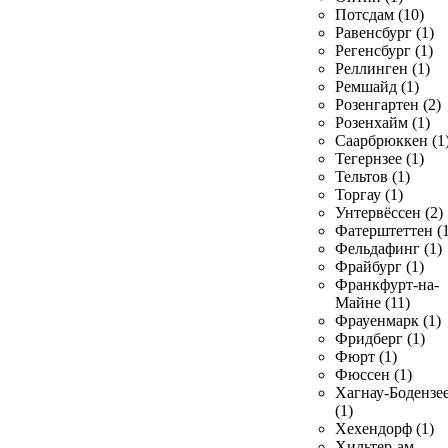
Потсдам (10)
Равенсбург (1)
Регенсбург (1)
Реллинген (1)
Ремшайд (1)
Розенгартен (2)
Розенхайм (1)
Саарбрюккен (1
Тегернзее (1)
Тельтов (1)
Торгау (1)
Унтервёссен (2)
Фатерштеттен (1
Фельдафинг (1)
Фрайбург (1)
Франкфурт-на-
Майне (11)
Фрауенмарк (1)
Фридберг (1)
Фюрт (1)
Фюссен (1)
Хагнау-Бодензе
(1)
Хехендорф (1)
Хильтер-ам-