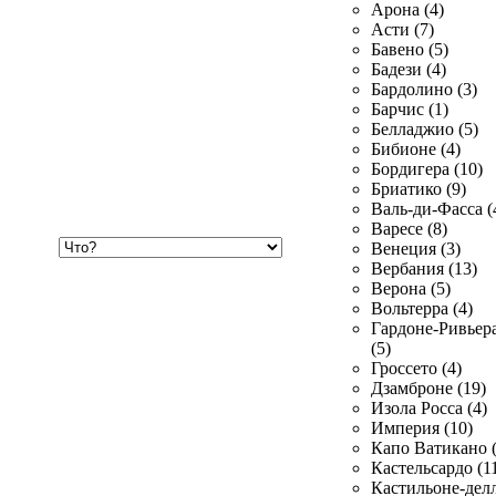
Арона (4)
Асти (7)
Бавено (5)
Бадези (4)
Бардолино (3)
Барчис (1)
Белладжио (5)
Бибионе (4)
Бордигера (10)
Бриатико (9)
Валь-ди-Фасса (
Варесе (8)
Хочу
Венеция (3)
купить
Вербания (13)
Верона (5)
Вольтерра (4)
Гардоне-Ривьер
(5)
Гроссето (4)
Дзамброне (19)
Изола Росса (4)
Империя (10)
Капо Ватикано (
Кастельсардо (1
Кастильоне-делл