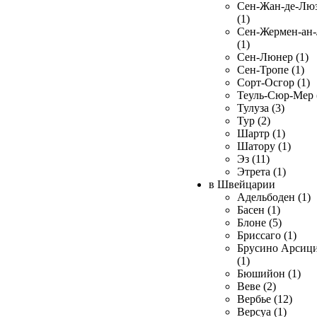
Сен-Жан-де-Лю
(1)
Сен-Жермен-ан
(1)
Сен-Люнер (1)
Сен-Тропе (1)
Сорт-Осгор (1)
Теуль-Сюр-Мер 
Тулуза (3)
Тур (2)
Шартр (1)
Шатору (1)
Эз (11)
Этрета (1)
в Швейцарии
Адельбоден (1)
Басен (1)
Блоне (5)
Бриссаго (1)
Брусино Арсиц
(1)
Бюшийон (1)
Веве (2)
Вербье (12)
Версуа (1)