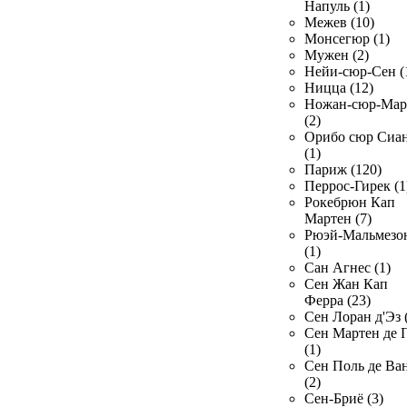
Напуль (1)
Межев (10)
Монсегюр (1)
Мужен (2)
Нейи-сюр-Сен (
Ницца (12)
Ножан-сюр-Ма
(2)
Орибо сюр Сиа
(1)
Париж (120)
Перрос-Гирек (1
Рокебрюн Кап
Мартен (7)
Рюэй-Мальмезо
(1)
Сан Агнес (1)
Сен Жан Кап
Ферра (23)
Сен Лоран д'Эз 
Сен Мартен де 
(1)
Сен Поль де Ва
(2)
Сен-Бриё (3)