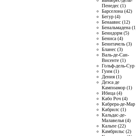
Баньерес-дель-
Пенедес (1)
Барселона (42)
Бегур (4)
Бенаавис (12)
Бенальмадена (1
Бенидорм (5)
Бениса (4)
Бенитачель (3)
Бланес (3)
Валь-де-Сан-
Висенте (1)
Гольф-дель-Сур 
Гуим (1)
Дения (1)
Деэса де
Кампоамор (1)
Ибица (4)
Кабо Роч (4)
Кабрера-де-Мар 
Кабрилс (1)
Кальдас-де-
Малавелья (4)
Кальпе (22)
Камбрильс (2)