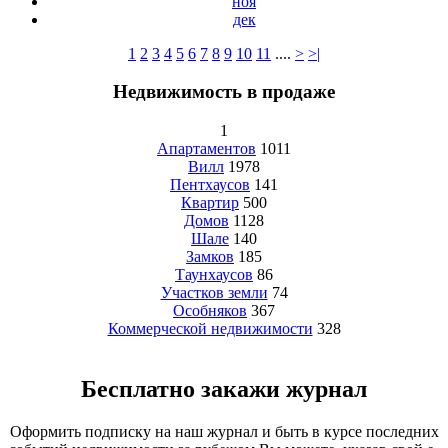
ноя
дек
1
2
3
4
5
6
7
8
9
10
11
....
>
>|
Недвижимость в продаже
1
Апартаментов
1011
Вилл
1978
Пентхаусов
141
Квартир
500
Домов
1128
Шале
140
Замков
185
Таунхаусов
86
Участков земли
74
Особняков
367
Коммерческой недвижимости
328
Бесплатно закажи журнал
Оформить подписку на наш журнал и быть в курсе последних