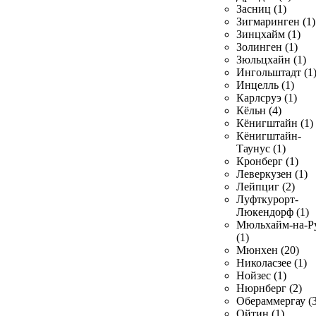
Засниц (1)
Зигмаринген (1)
Зинцхайм (1)
Золинген (1)
Зюльцхайн (1)
Ингольштадт (1
Инцелль (1)
Карлсруэ (1)
Кёльн (4)
Кёнигштайн (1)
Кёнигштайн-
Таунус (1)
Кронберг (1)
Леверкузен (1)
Лейпциг (2)
Луфткурорт-
Люкендорф (1)
Мюльхайм-на-Р
(1)
Мюнхен (20)
Николасзее (1)
Нойзес (1)
Нюрнберг (2)
Обераммергау (3
Ойтин (1)