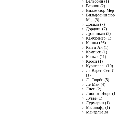
Вальбонн (1)
Вернон (2)
Вилле-сюр-Мер 
Вильфранш сюр
Мер (5)
Довиль (7)
Дордонь (7)
Драгиньян (2)
Камбремер (1)
Канны (36)
Кап д`Аи (1)
Компьен (1)
Коньяк (11)
Кроси (1)
Куршевель (10)
Ла Варен Сен-И
(1)
Ла Тюрби (5)
Ле-Ман (4)
Лион (2)
Лион-ла-Форе (1
Лувье (1)
Лурмарин (1)
Малакофф (1)
Манделье ла