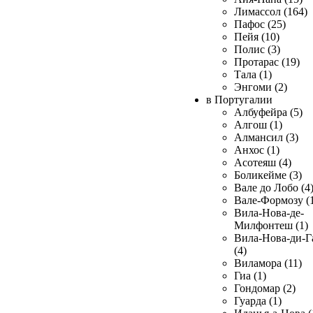
Лимассол (164)
Пафос (25)
Пейя (10)
Полис (3)
Протарас (19)
Тала (1)
Энгоми (2)
в Португалии
Албуфейра (5)
Алгош (1)
Алмансил (3)
Анхос (1)
Асотеяш (4)
Боликейме (3)
Вале до Лобо (4
Вале-Формозу (
Вила-Нова-де-
Милфонтеш (1)
Вила-Нова-ди-Г
(4)
Виламора (11)
Гиа (1)
Гондомар (2)
Гуарда (1)