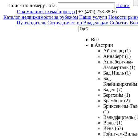
Поиск по номеру лота:
Поиск
О компании, схема проезда
| +7 (495) 258-88-66
Каталог недвижимости за рубежом
Наши услуги
Новости рын
Путеводитель
Сотрудничество
Владельцам
События
Виз
Все
в Австрии
Айзенэрц (1)
Аннаберг (1)
Аннаберг-им-
Ламмерталь (1)
Бад Ишль (1)
Бад-
Клайнкирхгайм 
Баден (7)
Бергхайм (1)
Брамберг (2)
Бриксен-им-Тал
(1)
Вальдфиртель (1
Вальс (1)
Вена (67)
Гойнг-ам-Вильд