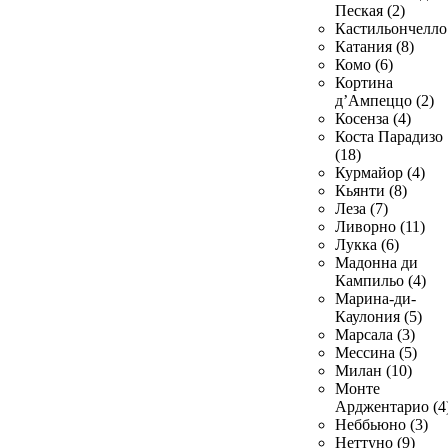
Пеская (2)
Кастильончелло 
Катания (8)
Комо (6)
Кортина
д’Ампеццо (2)
Косенза (4)
Коста Парадизо
(18)
Курмайор (4)
Кьянти (8)
Леза (7)
Ливорно (11)
Лукка (6)
Мадонна ди
Кампильо (4)
Марина-ди-
Каулония (5)
Марсала (3)
Мессина (5)
Милан (10)
Монте
Арджентарио (4
Неббьюно (3)
Неттуно (9)