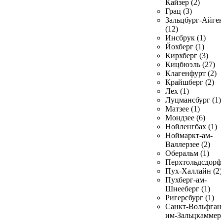
Кайзер (2)
Грац (3)
Зальцбург-Айге
(12)
Инсбрук (1)
Йохберг (1)
Кирхберг (3)
Кицбюэль (27)
Клагенфурт (2)
Крайшберг (2)
Лех (1)
Луцмансбург (1)
Матзее (1)
Мондзее (6)
Нойленгбах (1)
Ноймаркт-ам-
Валлерзее (2)
Оберальм (1)
Перхтольдсдорф
Пух-Халлайн (2
Пухберг-ам-
Шнееберг (1)
Ригерсбург (1)
Санкт-Вольфган
им-Зальцкаммер