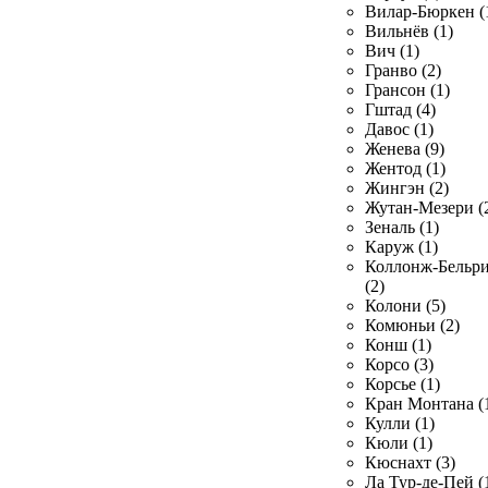
Вилар-Бюркен (
Вильнёв (1)
Вич (1)
Гранво (2)
Грансон (1)
Гштад (4)
Давос (1)
Женева (9)
Жентод (1)
Жингэн (2)
Жутан-Мезери (
Зеналь (1)
Каруж (1)
Коллонж-Бельр
(2)
Колони (5)
Комюньи (2)
Конш (1)
Корсо (3)
Корсье (1)
Кран Монтана (
Кулли (1)
Кюли (1)
Кюснахт (3)
Ла Тур-де-Пей (