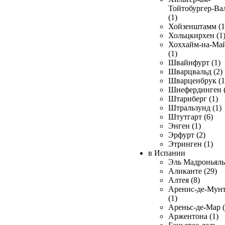
Тойтобургер-Ва
(1)
Хойзенштамм (1
Хольцкирхен (1
Хоххайм-на-Ма
(1)
Швайнфурт (1)
Шварцвальд (2)
Шварценбрук (1
Шнефердинген (
Штарнберг (1)
Штральзунд (1)
Штутгарт (6)
Энген (1)
Эрфурт (2)
Этринген (1)
в Испании
Эль Мадроньяль 
Аликанте (29)
Алтея (8)
Аренис-де-Мун
(1)
Ареньс-де-Мар (
Аржентона (1)