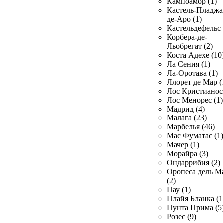
Кампоамор (1)
Кастель-Пладжа
де-Аро (1)
Кастельдефельс 
Корбера-де-
Льобрегат (2)
Коста Адехе (10
Ла Сения (1)
Ла-Оротава (1)
Ллорет де Мар (
Лос Кристианос 
Лос Менорес (1)
Мадрид (4)
Малага (23)
Марбелья (46)
Мас Фуматас (1)
Мачер (1)
Морайра (3)
Ондаррибия (2)
Оропеса дель М
(2)
Пау (1)
Плайя Бланка (1
Пунта Прима (5
Розес (9)