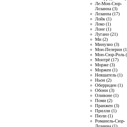
Ле-Мон-Сюр-
Лозанна (3)
Лозанна (17)
Лойк (1)
Локо (1)
Лоне (1)
Лугано (21)
Ми (2)
Минузио (3)
Мон-Пелерин (1
Мон-Сюр-Роль (
Монтрё (17)
Морже (3)
Моржен (1)
Невшатель (1)
Ньон (2)
Оберриден (1)
Обонн (3)
Оливоне (1)
Поми (2)
Пранжен (3)
Прилли (1)
Пюли (1)
Романель-Сюр-
Лозанна (1)