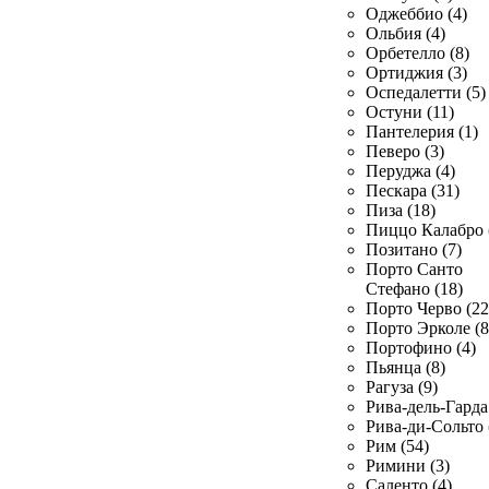
Оджеббио (4)
Ольбия (4)
Орбетелло (8)
Ортиджия (3)
Оспедалетти (5)
Остуни (11)
Пантелерия (1)
Певеро (3)
Перуджа (4)
Пескара (31)
Пиза (18)
Пиццо Калабро 
Позитано (7)
Порто Санто
Стефано (18)
Порто Черво (22
Порто Эрколе (8
Портофино (4)
Пьянца (8)
Рагуза (9)
Рива-дель-Гарда 
Рива-ди-Сольто 
Рим (54)
Римини (3)
Саленто (4)