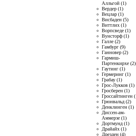
Алльгой (1)
Вердер (1)
Вецлар (1)
Висбаден (5)
Виттлих (1)
Ворпсведе (1)
Вунсторф (1)
Галле (2)
Гамбург (9)
Ганновер (2)
Гармиш-
Партенкирхе (2)
Гаутинг (1)
Гермеринг (1)
Грабау (1)
Грос-Лукков (1)
Гросберен (1)
Гроссайтинген (
Грюнвальд (2)
Денклинген (1)
Диссен-ам-
Аммерзе (1)
Дортмунд (1)
Драйайх (1)
Дрезден (4)