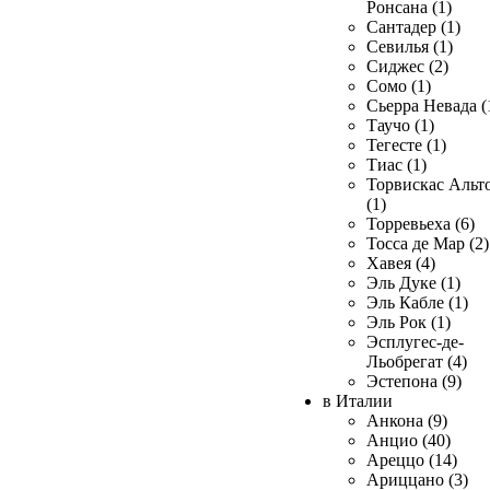
Ронсана (1)
Сантадер (1)
Севилья (1)
Сиджес (2)
Сомо (1)
Сьерра Невада (
Таучо (1)
Тегесте (1)
Тиас (1)
Торвискас Альт
(1)
Торревьеха (6)
Тосса де Мар (2)
Хавея (4)
Эль Дуке (1)
Эль Кабле (1)
Эль Рок (1)
Эсплугес-де-
Льобрегат (4)
Эстепона (9)
в Италии
Анкона (9)
Анцио (40)
Ареццо (14)
Ариццано (3)