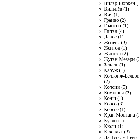
Вилар-Бюркен (
Вильнёв (1)
Вич (1)
Гранво (2)
Грансон (1)
Гштад (4)
Давос (1)
Женева (9)
Жентод (1)
Жингэн (2)
Жутан-Мезери (
Зеналь (1)
Каруж (1)
Коллонж-Бельр
(2)
Колони (5)
Комюньи (2)
Конш (1)
Корсо (3)
Корсье (1)
Кран Монтана (
Кулли (1)
Кюли (1)
Кюснахт (3)
Ла Тур-де-Пей (