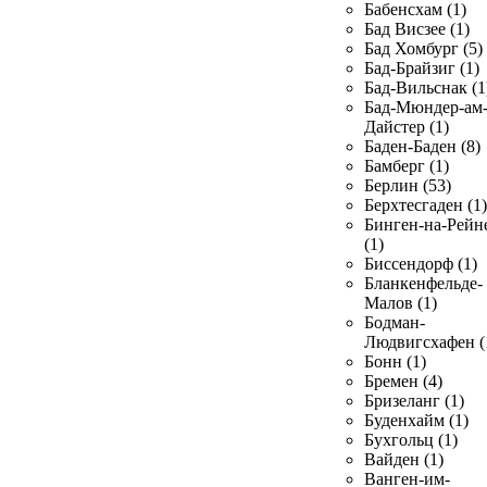
Бабенсхам (1)
Бад Висзее (1)
Бад Хомбург (5)
Бад-Брайзиг (1)
Бад-Вильснак (1
Бад-Мюндер-ам
Дайстер (1)
Баден-Баден (8)
Бамберг (1)
Берлин (53)
Берхтесгаден (1)
Бинген-на-Рейн
(1)
Биссендорф (1)
Бланкенфельде-
Малов (1)
Бодман-
Людвигсхафен (
Бонн (1)
Бремен (4)
Бризеланг (1)
Буденхайм (1)
Бухгольц (1)
Вайден (1)
Ванген-им-