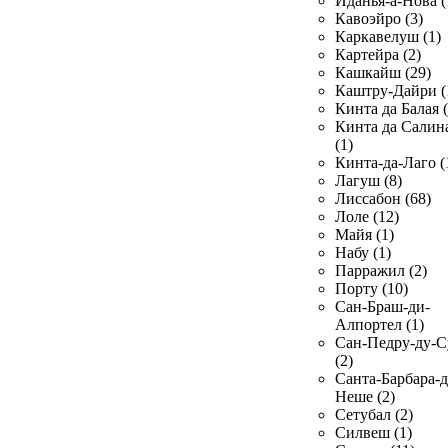
Иданья-а-Нова (
Кавоэйро (3)
Каркавелуш (1)
Картейра (2)
Кашкайш (29)
Каштру-Дайри (
Кинта да Балая (
Кинта да Салин
(1)
Кинта-да-Лаго (
Лагуш (8)
Лиссабон (68)
Лоле (12)
Майя (1)
Набу (1)
Парражил (2)
Порту (10)
Сан-Браш-ди-
Алпортел (1)
Сан-Педру-ду-С
(2)
Санта-Барбара-д
Неше (2)
Сетубал (2)
Силвеш (1)