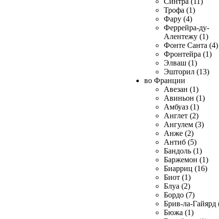
Синтра (11)
Трофа (1)
Фару (4)
Феррейра-ду-
Алентежу (1)
Фонте Санта (4)
Фронтейра (1)
Элваш (1)
Эшторил (13)
во Франции
Авезан (1)
Авиньон (1)
Амбуаз (1)
Англет (2)
Ангулем (3)
Анже (2)
Антиб (5)
Бандоль (1)
Баржемон (1)
Биарриц (16)
Биот (1)
Блуа (2)
Бордо (7)
Брив-ла-Гайярд 
Бюжа (1)