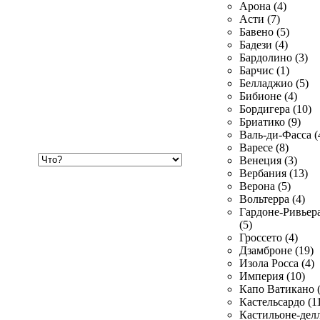
Арона (4)
Асти (7)
Бавено (5)
Бадези (4)
Бардолино (3)
Барчис (1)
Белладжио (5)
Бибионе (4)
Бордигера (10)
Бриатико (9)
Валь-ди-Фасса (
Варесе (8)
Хочу
Венеция (3)
купить
Вербания (13)
Верона (5)
Вольтерра (4)
Гардоне-Ривьер
(5)
Гроссето (4)
Дзамброне (19)
Изола Росса (4)
Империя (10)
Капо Ватикано (
Кастельсардо (1
Кастильоне-делл