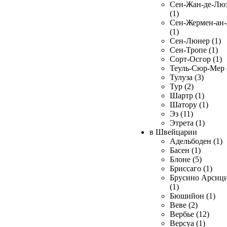
Сен-Жан-де-Лю
(1)
Сен-Жермен-ан
(1)
Сен-Люнер (1)
Сен-Тропе (1)
Сорт-Осгор (1)
Теуль-Сюр-Мер 
Тулуза (3)
Тур (2)
Шартр (1)
Шатору (1)
Эз (11)
Этрета (1)
в Швейцарии
Адельбоден (1)
Басен (1)
Блоне (5)
Бриссаго (1)
Брусино Арсиц
(1)
Бюшийон (1)
Веве (2)
Вербье (12)
Версуа (1)