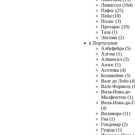
Лимассол (164)
Пафос (25)
Пейя (10)
Полис (3)
Протарас (19)
Тала (1)
Энгоми (2)
в Португалии
Албуфейра (5)
Алгош (1)
Алмансил (3)
Анхос (1)
Асотеяш (4)
Боликейме (3)
Вале до Лобо (4
Вале-Формозу (
Вила-Нова-де-
Милфонтеш (1)
Вила-Нова-ди-Г
(4)
Виламора (11)
Гиа (1)
Гондомар (2)
Гуарда (1)