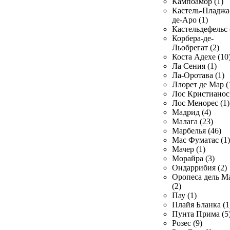
Кампоамор (1)
Кастель-Пладжа
де-Аро (1)
Кастельдефельс 
Корбера-де-
Льобрегат (2)
Коста Адехе (10
Ла Сения (1)
Ла-Оротава (1)
Ллорет де Мар (
Лос Кристианос 
Лос Менорес (1)
Мадрид (4)
Малага (23)
Марбелья (46)
Мас Фуматас (1)
Мачер (1)
Морайра (3)
Ондаррибия (2)
Оропеса дель М
(2)
Пау (1)
Плайя Бланка (1
Пунта Прима (5
Розес (9)