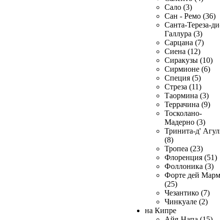
Сало (3)
Сан - Ремо (36)
Санта-Тереза-ди
Галлура (3)
Сарцана (7)
Сиена (12)
Сиракузы (10)
Сирмионе (6)
Специя (5)
Стреза (11)
Таормина (3)
Террачина (9)
Тосколано-
Мадерно (3)
Тринита-д' Агул
(8)
Тропеа (23)
Флоренция (51)
Фоллоника (3)
Форте дей Мар
(25)
Чезантико (7)
Чинкуале (2)
на Кипре
Айя-Напа (15)