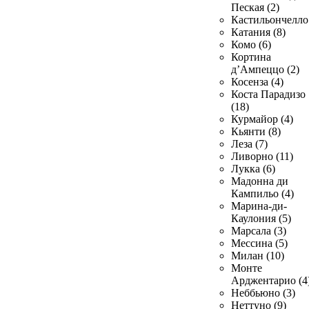
Пеская (2)
Кастильончелло 
Катания (8)
Комо (6)
Кортина
д’Ампеццо (2)
Косенза (4)
Коста Парадизо
(18)
Курмайор (4)
Кьянти (8)
Леза (7)
Ливорно (11)
Лукка (6)
Мадонна ди
Кампильо (4)
Марина-ди-
Каулония (5)
Марсала (3)
Мессина (5)
Милан (10)
Монте
Арджентарио (4
Неббьюно (3)
Неттуно (9)