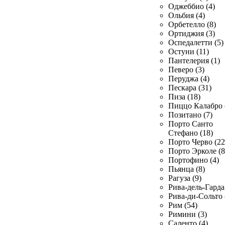
Оджеббио (4)
Ольбия (4)
Орбетелло (8)
Ортиджия (3)
Оспедалетти (5)
Остуни (11)
Пантелерия (1)
Певеро (3)
Перуджа (4)
Пескара (31)
Пиза (18)
Пиццо Калабро 
Позитано (7)
Порто Санто
Стефано (18)
Порто Черво (22
Порто Эрколе (8
Портофино (4)
Пьянца (8)
Рагуза (9)
Рива-дель-Гарда 
Рива-ди-Сольто 
Рим (54)
Римини (3)
Саленто (4)