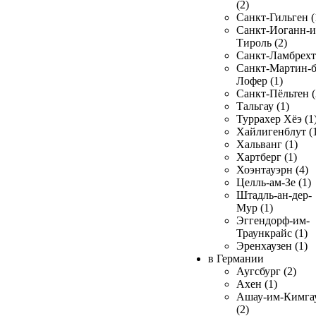
(2)
Санкт-Гильген (
Санкт-Иоганн-и
Тироль (2)
Санкт-Ламбрехт 
Санкт-Мартин-б
Лофер (1)
Санкт-Пёльтен (
Тальгау (1)
Туррахер Хёэ (1
Хайлигенблут (
Хальванг (1)
Хартберг (1)
Хоэнтауэрн (4)
Целль-ам-Зе (1)
Штадль-ан-дер-
Мур (1)
Эггендорф-им-
Траункрайс (1)
Эренхаузен (1)
в Германии
Аугсбург (2)
Ахен (1)
Ашау-им-Кимга
(2)