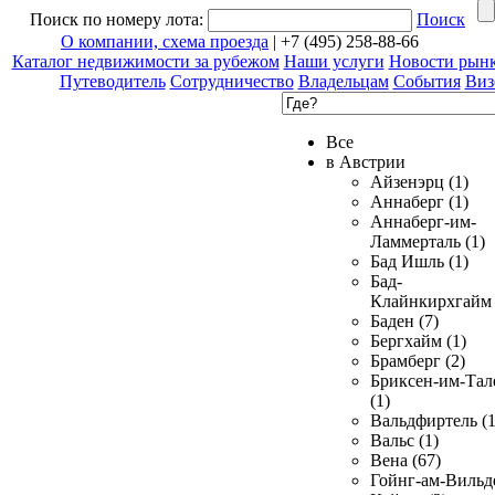
Поиск по номеру лота:
Поиск
О компании, схема проезда
| +7 (495) 258-88-66
Каталог недвижимости за рубежом
Наши услуги
Новости рын
Путеводитель
Сотрудничество
Владельцам
События
Виз
Все
в Австрии
Айзенэрц (1)
Аннаберг (1)
Аннаберг-им-
Ламмерталь (1)
Бад Ишль (1)
Бад-
Клайнкирхгайм 
Баден (7)
Бергхайм (1)
Брамберг (2)
Бриксен-им-Тал
(1)
Вальдфиртель (1
Вальс (1)
Вена (67)
Гойнг-ам-Вильд