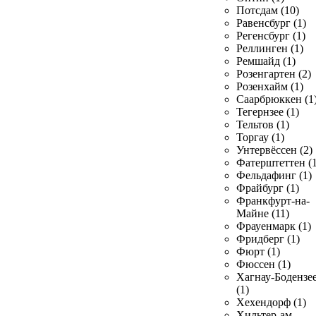
Потсдам (10)
Равенсбург (1)
Регенсбург (1)
Реллинген (1)
Ремшайд (1)
Розенгартен (2)
Розенхайм (1)
Саарбрюккен (1
Тегернзее (1)
Тельтов (1)
Торгау (1)
Унтервёссен (2)
Фатерштеттен (1
Фельдафинг (1)
Фрайбург (1)
Франкфурт-на-
Майне (11)
Фрауенмарк (1)
Фридберг (1)
Фюрт (1)
Фюссен (1)
Хагнау-Бодензе
(1)
Хехендорф (1)
Хильтер-ам-