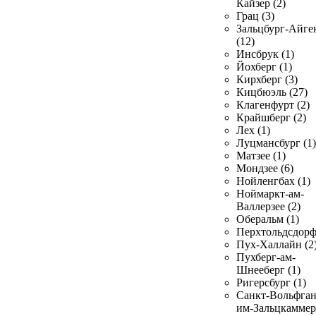
Кайзер (2)
Грац (3)
Зальцбург-Айге
(12)
Инсбрук (1)
Йохберг (1)
Кирхберг (3)
Кицбюэль (27)
Клагенфурт (2)
Крайшберг (2)
Лех (1)
Луцмансбург (1)
Матзее (1)
Мондзее (6)
Нойленгбах (1)
Ноймаркт-ам-
Валлерзее (2)
Оберальм (1)
Перхтольдсдорф
Пух-Халлайн (2
Пухберг-ам-
Шнееберг (1)
Ригерсбург (1)
Санкт-Вольфган
им-Зальцкаммер