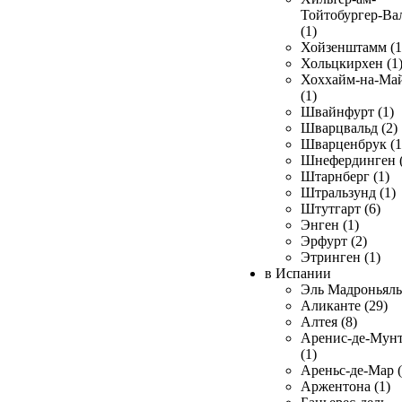
Тойтобургер-Ва
(1)
Хойзенштамм (1
Хольцкирхен (1
Хоххайм-на-Ма
(1)
Швайнфурт (1)
Шварцвальд (2)
Шварценбрук (1
Шнефердинген (
Штарнберг (1)
Штральзунд (1)
Штутгарт (6)
Энген (1)
Эрфурт (2)
Этринген (1)
в Испании
Эль Мадроньяль 
Аликанте (29)
Алтея (8)
Аренис-де-Мун
(1)
Ареньс-де-Мар (
Аржентона (1)