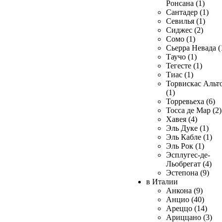
Ронсана (1)
Сантадер (1)
Севилья (1)
Сиджес (2)
Сомо (1)
Сьерра Невада (
Таучо (1)
Тегесте (1)
Тиас (1)
Торвискас Альт
(1)
Торревьеха (6)
Тосса де Мар (2)
Хавея (4)
Эль Дуке (1)
Эль Кабле (1)
Эль Рок (1)
Эсплугес-де-
Льобрегат (4)
Эстепона (9)
в Италии
Анкона (9)
Анцио (40)
Ареццо (14)
Ариццано (3)