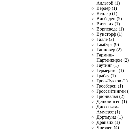
Алльгой (1)
Вердер (1)
Вецлар (1)
Висбаден (5)
Виттлих (1)
Ворпсведе (1)
Вунсторф (1)
Галле (2)
Гамбург (9)
Ганновер (2)
Гармиш-
Партенкирхе (2)
Гаутинг (1)
Гермеринг (1)
Грабау (1)
Грос-Лукков (1)
Гросберен (1)
Гроссайтинген (
Грюнвальд (2)
Денклинген (1)
Диссен-ам-
Аммерзе (1)
Дортмунд (1)
Драйайх (1)
Дрезден (4)