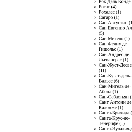
Рок Дэль Конде 
Росас (4)
Рохалес (1)
Сагаро (1)
Сан Августин (1
Сан Евгенио Ал
(5)
Сан Мигель (1)
Сан Фелиу де
Гишольс (1)
Сан-Андрес-де-
Льеванерас (1)
Сан-Жуст-Десве
(11)
Сан-Кугат-дель-
Вальес (6)
Сан-Мигель-де-
Абона (1)
Сан-Себастьян (
Сант Антони де
Калонже (1)
Санта-Брихида (
Санта-Крус-де-
Тенерифе (1)
Санта-Эулалия-д