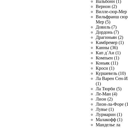
Вальбонн (1)
Вернон (2)
Вилле-сюр-Мер 
Вильфранш сюр
Мер (5)
Довиль (7)
Дордонь (7)
Драгиньян (2)
Камбремер (1)
Канны (36)
Кап д`Аи (1)
Компьен (1)
Коньяк (11)
Кроси (1)
Куршевель (10)
Ла Варен Сен-И
(1)
Ла Тюрби (5)
Ле-Ман (4)
Лион (2)
Лион-ла-Форе (1
Лувье (1)
Лурмарин (1)
Малакофф (1)
Манделье ла