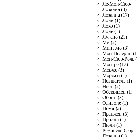
Ле-Мон-Сюр-
Лозанна (3)
Лозанна (17)
Лойк (1)
Локо (1)
Лоне (1)
Лугано (21)
Ми (2)
Минузио (3)
Мон-Пелерин (1
Мон-Сюр-Роль (
Монтрё (17)
Морже (3)
Моржен (1)
Невшатель (1)
Ньон (2)
Оберриден (1)
Обонн (3)
Оливоне (1)
Поми (2)
Пранжен (3)
Прилли (1)
Пюли (1)
Романель-Сюр-
Лозанна (1)