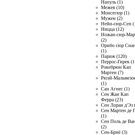
Напуль (1)
Межев (10)
Монсегюр (1)
Мужен (2)
Нейи-сюр-Сен (
Ницца (12)
Ножан-сюр-Ма
(2)
Орибо сюр Сиа
(1)
Париж (120)
Перрос-Гирек (1
Рокебрюн Кап
Мартен (7)
Рюэй-Мальмезо
(1)
Сан Агнес (1)
Сен Жан Кап
Ферра (23)
Сен Лоран д'Эз 
Сен Мартен де 
(1)
Сен Поль де Ва
(2)
Сен-Бриё (3)