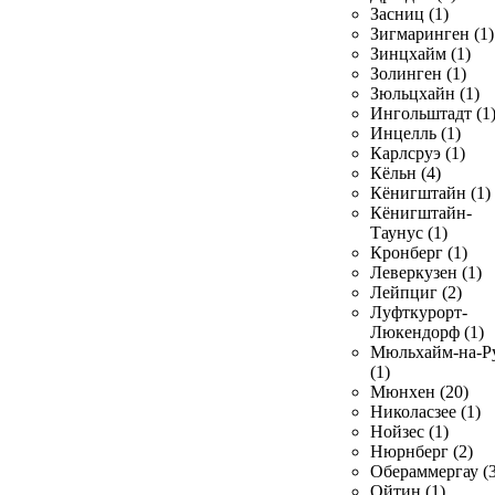
Засниц (1)
Зигмаринген (1)
Зинцхайм (1)
Золинген (1)
Зюльцхайн (1)
Ингольштадт (1
Инцелль (1)
Карлсруэ (1)
Кёльн (4)
Кёнигштайн (1)
Кёнигштайн-
Таунус (1)
Кронберг (1)
Леверкузен (1)
Лейпциг (2)
Луфткурорт-
Люкендорф (1)
Мюльхайм-на-Р
(1)
Мюнхен (20)
Николасзее (1)
Нойзес (1)
Нюрнберг (2)
Обераммергау (3
Ойтин (1)