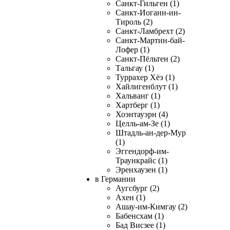
Санкт-Гильген (1)
Санкт-Иоганн-ин-
Тироль (2)
Санкт-Ламбрехт (2)
Санкт-Мартин-бай-
Лофер (1)
Санкт-Пёльтен (2)
Тальгау (1)
Туррахер Хёэ (1)
Хайлигенблут (1)
Хальванг (1)
Хартберг (1)
Хоэнтауэрн (4)
Целль-ам-Зе (1)
Штадль-ан-дер-Мур
(1)
Эггендорф-им-
Траункрайс (1)
Эренхаузен (1)
в Германии
Аугсбург (2)
Ахен (1)
Ашау-им-Кимгау (2)
Бабенсхам (1)
Бад Висзее (1)