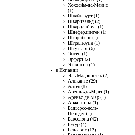
Хоххайм-на-Майне
(1)
Швайнфурт (1)
Шварцвальд (2)
Шварценбрук (1)
Шнефердинген (1)
Штарнберг (1)
Штральзунд (1)
Штутгарт (6)
Энген (1)
Эрфурт (2)
Этринген (1)
в Испании
Эль Мадроньяль (2)
Аликанте (29)
Алтея (8)
Аренис-де-Мунт (1)
Ареньс-де-Мар (1)
Аржентона (1)
Баньерес-дель-
Пенедес (1)
Барселона (42)
Бегур (4)
Бенаавис (12)