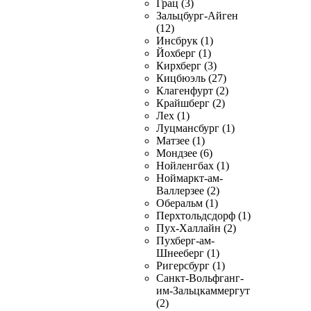
Грац (3)
Зальцбург-Айген
(12)
Инсбрук (1)
Йохберг (1)
Кирхберг (3)
Кицбюэль (27)
Клагенфурт (2)
Крайшберг (2)
Лех (1)
Луцмансбург (1)
Матзее (1)
Мондзее (6)
Нойленгбах (1)
Ноймаркт-ам-
Валлерзее (2)
Оберальм (1)
Перхтольдсдорф (1)
Пух-Халлайн (2)
Пухберг-ам-
Шнееберг (1)
Ригерсбург (1)
Санкт-Вольфганг-
им-Зальцкаммергут
(2)