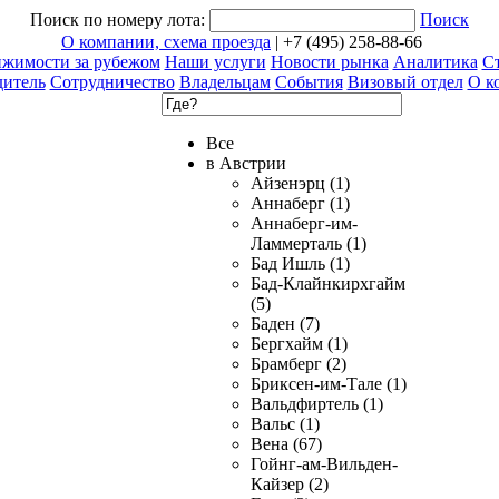
Поиск по номеру лота:
Поиск
О компании, схема проезда
| +7 (495) 258-88-66
ижимости за рубежом
Наши услуги
Новости рынка
Аналитика
Ст
дитель
Сотрудничество
Владельцам
События
Визовый отдел
О к
Все
в Австрии
Айзенэрц (1)
Аннаберг (1)
Аннаберг-им-
Ламмерталь (1)
Бад Ишль (1)
Бад-Клайнкирхгайм
(5)
Баден (7)
Бергхайм (1)
Брамберг (2)
Бриксен-им-Тале (1)
Вальдфиртель (1)
Вальс (1)
Вена (67)
Гойнг-ам-Вильден-
Кайзер (2)