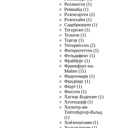
Реллинген (1)
Ремшайд (1)
Розенгартен (2)
Розенхайм (1)
Саарбрюккен (1)
Тегернзее (1)
Тельтов (1)
Торгау (1)
Унтервёссен (2)
Фатерштеттен (1)
Фельдафинг (1)
Фрайбург (1)
Франкфурт-на-
Майне (11)
Фрауенмарк (1)
Фридберг (1)
Фюрт (1)
Фюссен (1)
Хагнау-Бодензее (1)
Хехендорф (1)
Хильтер-ам-
Тойтобургер-Вальд
(1)
Хойзенштамм (1)
Хольцкирхен (1)