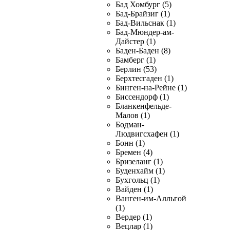
Бад Хомбург (5)
Бад-Брайзиг (1)
Бад-Вильснак (1)
Бад-Мюндер-ам-
Дайстер (1)
Баден-Баден (8)
Бамберг (1)
Берлин (53)
Берхтесгаден (1)
Бинген-на-Рейне (1)
Биссендорф (1)
Бланкенфельде-
Малов (1)
Бодман-
Людвигсхафен (1)
Бонн (1)
Бремен (4)
Бризеланг (1)
Буденхайм (1)
Бухгольц (1)
Вайден (1)
Ванген-им-Алльгой
(1)
Вердер (1)
Вецлар (1)