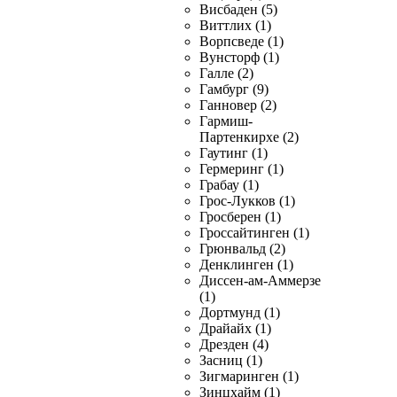
Висбаден (5)
Виттлих (1)
Ворпсведе (1)
Вунсторф (1)
Галле (2)
Гамбург (9)
Ганновер (2)
Гармиш-
Партенкирхе (2)
Гаутинг (1)
Гермеринг (1)
Грабау (1)
Грос-Лукков (1)
Гросберен (1)
Гроссайтинген (1)
Грюнвальд (2)
Денклинген (1)
Диссен-ам-Аммерзе
(1)
Дортмунд (1)
Драйайх (1)
Дрезден (4)
Засниц (1)
Зигмаринген (1)
Зинцхайм (1)