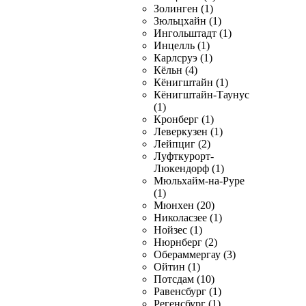
Золинген (1)
Зюльцхайн (1)
Ингольштадт (1)
Инцелль (1)
Карлсруэ (1)
Кёльн (4)
Кёнигштайн (1)
Кёнигштайн-Таунус
(1)
Кронберг (1)
Леверкузен (1)
Лейпциг (2)
Луфткурорт-
Люкендорф (1)
Мюльхайм-на-Руре
(1)
Мюнхен (20)
Николасзее (1)
Нойзес (1)
Нюрнберг (2)
Обераммергау (3)
Ойтин (1)
Потсдам (10)
Равенсбург (1)
Регенсбург (1)