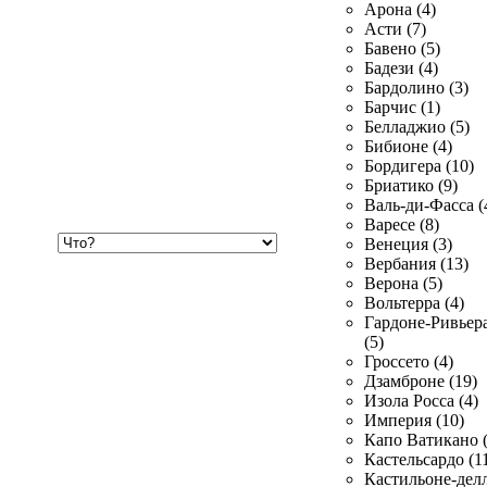
Арона (4)
Асти (7)
Бавено (5)
Бадези (4)
Бардолино (3)
Барчис (1)
Белладжио (5)
Бибионе (4)
Бордигера (10)
Бриатико (9)
Валь-ди-Фасса (
Варесе (8)
Хочу
Венеция (3)
купить
Вербания (13)
Верона (5)
Вольтерра (4)
Гардоне-Ривьер
(5)
Гроссето (4)
Дзамброне (19)
Изола Росса (4)
Империя (10)
Капо Ватикано (
Кастельсардо (1
Кастильоне-делл