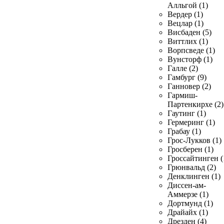
Алльгой (1)
Вердер (1)
Вецлар (1)
Висбаден (5)
Виттлих (1)
Ворпсведе (1)
Вунсторф (1)
Галле (2)
Гамбург (9)
Ганновер (2)
Гармиш-
Партенкирхе (2)
Гаутинг (1)
Гермеринг (1)
Грабау (1)
Грос-Лукков (1)
Гросберен (1)
Гроссайтинген (
Грюнвальд (2)
Денклинген (1)
Диссен-ам-
Аммерзе (1)
Дортмунд (1)
Драйайх (1)
Дрезден (4)