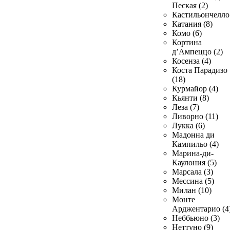
Пеская (2)
Кастильончелло 
Катания (8)
Комо (6)
Кортина
д’Ампеццо (2)
Косенза (4)
Коста Парадизо
(18)
Курмайор (4)
Кьянти (8)
Леза (7)
Ливорно (11)
Лукка (6)
Мадонна ди
Кампильо (4)
Марина-ди-
Каулония (5)
Марсала (3)
Мессина (5)
Милан (10)
Монте
Арджентарио (4
Неббьюно (3)
Неттуно (9)