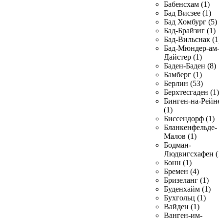
Бабенсхам (1)
Бад Висзее (1)
Бад Хомбург (5)
Бад-Брайзиг (1)
Бад-Вильснак (1
Бад-Мюндер-ам
Дайстер (1)
Баден-Баден (8)
Бамберг (1)
Берлин (53)
Берхтесгаден (1)
Бинген-на-Рейн
(1)
Биссендорф (1)
Бланкенфельде-
Малов (1)
Бодман-
Людвигсхафен (
Бонн (1)
Бремен (4)
Бризеланг (1)
Буденхайм (1)
Бухгольц (1)
Вайден (1)
Ванген-им-