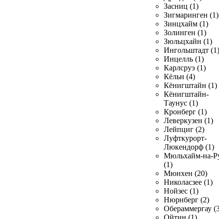
Засниц (1)
Зигмаринген (1)
Зинцхайм (1)
Золинген (1)
Зюльцхайн (1)
Ингольштадт (1
Инцелль (1)
Карлсруэ (1)
Кёльн (4)
Кёнигштайн (1)
Кёнигштайн-
Таунус (1)
Кронберг (1)
Леверкузен (1)
Лейпциг (2)
Луфткурорт-
Люкендорф (1)
Мюльхайм-на-Р
(1)
Мюнхен (20)
Николасзее (1)
Нойзес (1)
Нюрнберг (2)
Обераммергау (3
Ойтин (1)