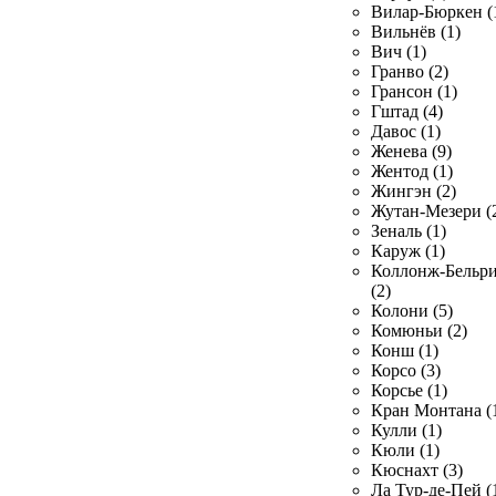
Вилар-Бюркен (
Вильнёв (1)
Вич (1)
Гранво (2)
Грансон (1)
Гштад (4)
Давос (1)
Женева (9)
Жентод (1)
Жингэн (2)
Жутан-Мезери (
Зеналь (1)
Каруж (1)
Коллонж-Бельр
(2)
Колони (5)
Комюньи (2)
Конш (1)
Корсо (3)
Корсье (1)
Кран Монтана (
Кулли (1)
Кюли (1)
Кюснахт (3)
Ла Тур-де-Пей (