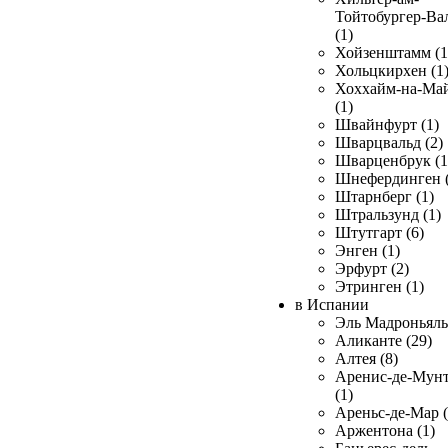
Тойтобургер-Ва
(1)
Хойзенштамм (1
Хольцкирхен (1
Хоххайм-на-Ма
(1)
Швайнфурт (1)
Шварцвальд (2)
Шварценбрук (1
Шнефердинген (
Штарнберг (1)
Штральзунд (1)
Штутгарт (6)
Энген (1)
Эрфурт (2)
Этринген (1)
в Испании
Эль Мадроньяль 
Аликанте (29)
Алтея (8)
Аренис-де-Мун
(1)
Ареньс-де-Мар (
Аржентона (1)