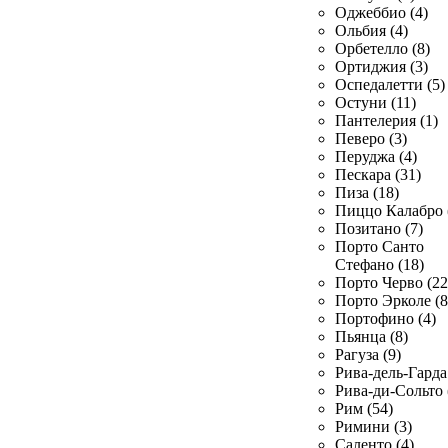
Оджеббио (4)
Ольбия (4)
Орбетелло (8)
Ортиджия (3)
Оспедалетти (5)
Остуни (11)
Пантелерия (1)
Певеро (3)
Перуджа (4)
Пескара (31)
Пиза (18)
Пиццо Калабро 
Позитано (7)
Порто Санто
Стефано (18)
Порто Черво (22
Порто Эрколе (8
Портофино (4)
Пьянца (8)
Рагуза (9)
Рива-дель-Гарда 
Рива-ди-Сольто 
Рим (54)
Римини (3)
Саленто (4)