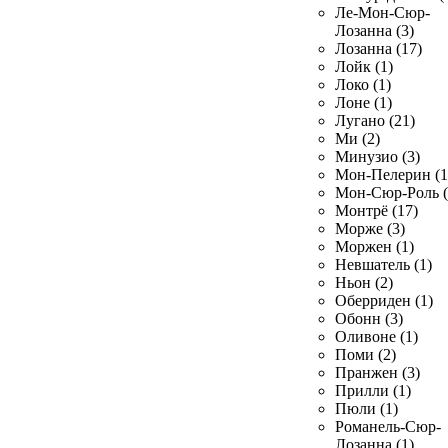
Ле-Мон-Сюр-
Лозанна (3)
Лозанна (17)
Лойк (1)
Локо (1)
Лоне (1)
Лугано (21)
Ми (2)
Минузио (3)
Мон-Пелерин (1
Мон-Сюр-Роль (
Монтрё (17)
Морже (3)
Моржен (1)
Невшатель (1)
Ньон (2)
Оберриден (1)
Обонн (3)
Оливоне (1)
Поми (2)
Пранжен (3)
Прилли (1)
Пюли (1)
Романель-Сюр-
Лозанна (1)