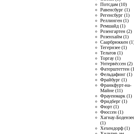
Потсдам (10)
Равенсбург (1)
Регенсбург (1)
Реллинген (1)
Ремшайд (1)
Розенгартен (2)
Розенхайм (1)
Саарбрюккен (1
Тегернзее (1)
Тельтов (1)
Торгау (1)
Унтервёссен (2)
Фатерштеттен (1
Фельдафинг (1)
Фрайбург (1)
Франкфурт-на-
Майне (11)
Фрауенмарк (1)
Фридберг (1)
Фюрт (1)
Фюссен (1)
Хагнау-Бодензе
(1)
Хехендорф (1)
Хильтер-ам-