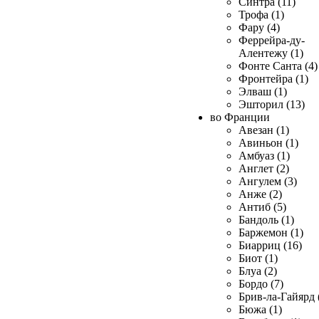
Синтра (11)
Трофа (1)
Фару (4)
Феррейра-ду-
Алентежу (1)
Фонте Санта (4)
Фронтейра (1)
Элваш (1)
Эшторил (13)
во Франции
Авезан (1)
Авиньон (1)
Амбуаз (1)
Англет (2)
Ангулем (3)
Анже (2)
Антиб (5)
Бандоль (1)
Баржемон (1)
Биарриц (16)
Биот (1)
Блуа (2)
Бордо (7)
Брив-ла-Гайярд 
Бюжа (1)