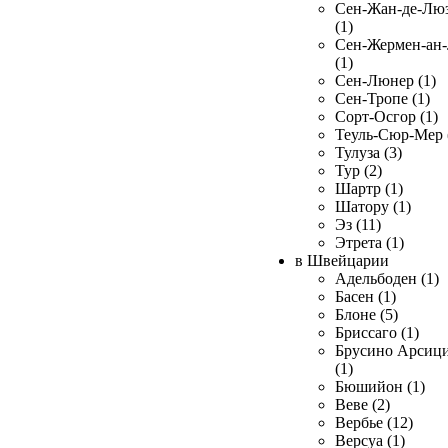
Сен-Жан-де-Лю
(1)
Сен-Жермен-ан
(1)
Сен-Люнер (1)
Сен-Тропе (1)
Сорт-Осгор (1)
Теуль-Сюр-Мер 
Тулуза (3)
Тур (2)
Шартр (1)
Шатору (1)
Эз (11)
Этрета (1)
в Швейцарии
Адельбоден (1)
Басен (1)
Блоне (5)
Бриссаго (1)
Брусино Арсиц
(1)
Бюшийон (1)
Веве (2)
Вербье (12)
Версуа (1)