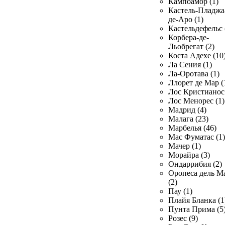
Кампоамор (1)
Кастель-Пладжа
де-Аро (1)
Кастельдефельс 
Корбера-де-
Льобрегат (2)
Коста Адехе (10
Ла Сения (1)
Ла-Оротава (1)
Ллорет де Мар (
Лос Кристианос 
Лос Менорес (1)
Мадрид (4)
Малага (23)
Марбелья (46)
Мас Фуматас (1)
Мачер (1)
Морайра (3)
Ондаррибия (2)
Оропеса дель М
(2)
Пау (1)
Плайя Бланка (1
Пунта Прима (5
Розес (9)