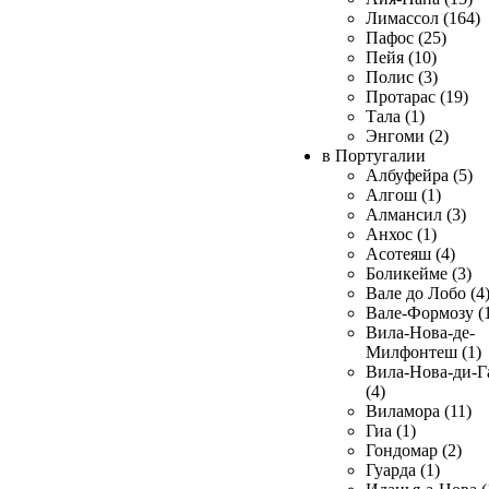
Лимассол (164)
Пафос (25)
Пейя (10)
Полис (3)
Протарас (19)
Тала (1)
Энгоми (2)
в Португалии
Албуфейра (5)
Алгош (1)
Алмансил (3)
Анхос (1)
Асотеяш (4)
Боликейме (3)
Вале до Лобо (4
Вале-Формозу (
Вила-Нова-де-
Милфонтеш (1)
Вила-Нова-ди-Г
(4)
Виламора (11)
Гиа (1)
Гондомар (2)
Гуарда (1)