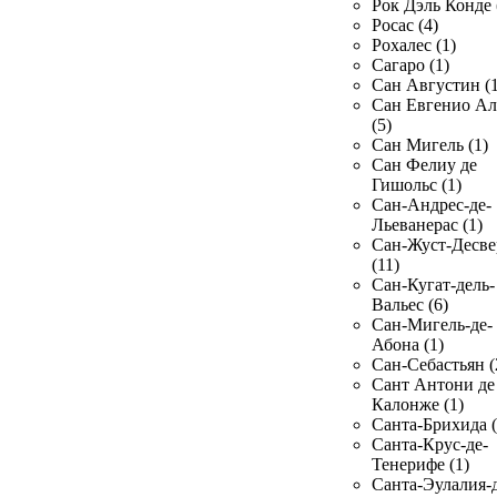
Рок Дэль Конде 
Росас (4)
Рохалес (1)
Сагаро (1)
Сан Августин (1
Сан Евгенио Ал
(5)
Сан Мигель (1)
Сан Фелиу де
Гишольс (1)
Сан-Андрес-де-
Льеванерас (1)
Сан-Жуст-Десве
(11)
Сан-Кугат-дель-
Вальес (6)
Сан-Мигель-де-
Абона (1)
Сан-Себастьян (
Сант Антони де
Калонже (1)
Санта-Брихида (
Санта-Крус-де-
Тенерифе (1)
Санта-Эулалия-д