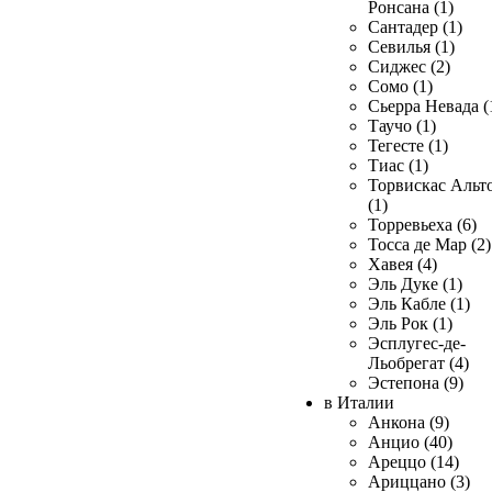
Ронсана (1)
Сантадер (1)
Севилья (1)
Сиджес (2)
Сомо (1)
Сьерра Невада (
Таучо (1)
Тегесте (1)
Тиас (1)
Торвискас Альт
(1)
Торревьеха (6)
Тосса де Мар (2)
Хавея (4)
Эль Дуке (1)
Эль Кабле (1)
Эль Рок (1)
Эсплугес-де-
Льобрегат (4)
Эстепона (9)
в Италии
Анкона (9)
Анцио (40)
Ареццо (14)
Ариццано (3)