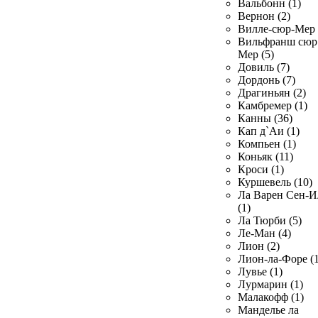
Вальбонн (1)
Вернон (2)
Вилле-сюр-Мер 
Вильфранш сюр
Мер (5)
Довиль (7)
Дордонь (7)
Драгиньян (2)
Камбремер (1)
Канны (36)
Кап д`Аи (1)
Компьен (1)
Коньяк (11)
Кроси (1)
Куршевель (10)
Ла Варен Сен-И
(1)
Ла Тюрби (5)
Ле-Ман (4)
Лион (2)
Лион-ла-Форе (1
Лувье (1)
Лурмарин (1)
Малакофф (1)
Манделье ла