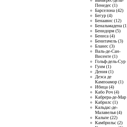
Баньерес-дель-
Пенедес (1)
Барселона (42)
Бегур (4)
Бенаавис (12)
Бенальмадена (1
Бенидорм (5)
Бениса (4)
Бенитачель (3)
Бланес (3)
Валь-де-Сан-
Висенте (1)
Гольф-дель-Сур 
Гуим (1)
Дения (1)
Деэса де
Кампоамор (1)
Ибица (4)
Кабо Роч (4)
Кабрера-де-Мар 
Кабрилс (1)
Кальдас-де-
Малавелья (4)
Кальпе (22)
Камбрильс (2)