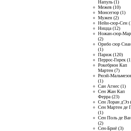
Напуль (1)
Межев (10)
Монсегюр (1)
Мужен (2)
Нейи-сюр-Сен (
Ницца (12)
Ножан-сюр-Ма
(2)
Орибо сюр Сиа
(1)
Париж (120)
Перрос-Гирек (1
Рокебрюн Кап
Мартен (7)
Рюэй-Мальмезо
(1)
Сан Агнес (1)
Сен Жан Кап
Ферра (23)
Сен Лоран д'Эз 
Сен Мартен де 
(1)
Сен Поль де Ва
(2)
Сен-Бриё (3)