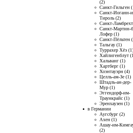
(2)
Санкт-Гильген (
Санкт-Иоганн-и
Тироль (2)
Санкт-Ламбрехт 
Санкт-Мартин-б
Лофер (1)
Санкт-Пёльтен (
Тальгау (1)
Туррахер Хёэ (1
Хайлигенблут (
Хальванг (1)
Хартберг (1)
Хоэнтауэрн (4)
Целль-ам-Зе (1)
Штадль-ан-дер-
Мур (1)
Эггендорф-им-
Траункрайс (1)
Эренхаузен (1)
в Германии
Аугсбург (2)
Ахен (1)
Ашау-им-Кимга
(2)