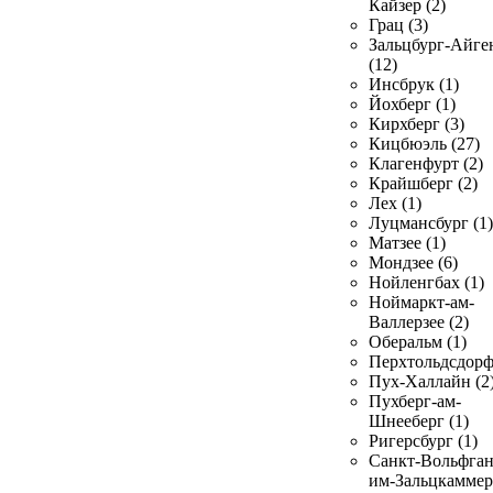
Кайзер (2)
Грац (3)
Зальцбург-Айге
(12)
Инсбрук (1)
Йохберг (1)
Кирхберг (3)
Кицбюэль (27)
Клагенфурт (2)
Крайшберг (2)
Лех (1)
Луцмансбург (1)
Матзее (1)
Мондзее (6)
Нойленгбах (1)
Ноймаркт-ам-
Валлерзее (2)
Оберальм (1)
Перхтольдсдорф
Пух-Халлайн (2
Пухберг-ам-
Шнееберг (1)
Ригерсбург (1)
Санкт-Вольфган
им-Зальцкаммер