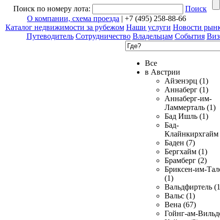
Поиск по номеру лота:
Поиск
О компании, схема проезда
| +7 (495) 258-88-66
Каталог недвижимости за рубежом
Наши услуги
Новости рын
Путеводитель
Сотрудничество
Владельцам
События
Виз
Все
в Австрии
Айзенэрц (1)
Аннаберг (1)
Аннаберг-им-
Ламмерталь (1)
Бад Ишль (1)
Бад-
Клайнкирхгайм 
Баден (7)
Бергхайм (1)
Брамберг (2)
Бриксен-им-Тал
(1)
Вальдфиртель (1
Вальс (1)
Вена (67)
Гойнг-ам-Вильд