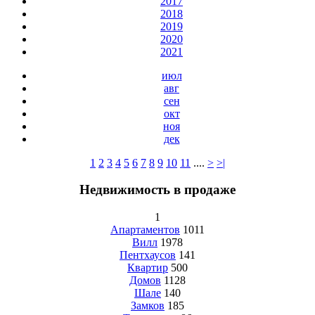
2017
2018
2019
2020
2021
июл
авг
сен
окт
ноя
дек
1
2
3
4
5
6
7
8
9
10
11
....
>
>|
Недвижимость в продаже
1
Апартаментов
1011
Вилл
1978
Пентхаусов
141
Квартир
500
Домов
1128
Шале
140
Замков
185