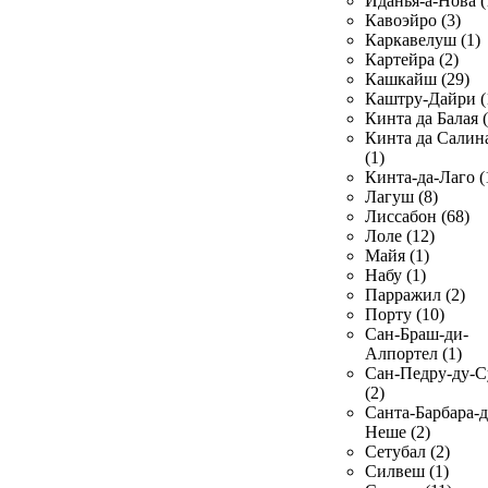
Иданья-а-Нова (
Кавоэйро (3)
Каркавелуш (1)
Картейра (2)
Кашкайш (29)
Каштру-Дайри (
Кинта да Балая (
Кинта да Салин
(1)
Кинта-да-Лаго (
Лагуш (8)
Лиссабон (68)
Лоле (12)
Майя (1)
Набу (1)
Парражил (2)
Порту (10)
Сан-Браш-ди-
Алпортел (1)
Сан-Педру-ду-С
(2)
Санта-Барбара-д
Неше (2)
Сетубал (2)
Силвеш (1)