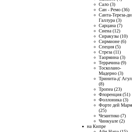
Сало (3)
Сан - Ремо (36)
Санта-Тереза-ди
Галлура (3)
Сарцана (7)
Сиена (12)
Сиракузы (10)
Сирмионе (6)
Специя (5)
Стреза (11)
Таормина (3)
Террачина (9)
Тосколано-
Мадерно (3)
Тринита-д' Агул
(8)
Тропеа (23)
Флоренция (51)
Фоллоника (3)
Форте дей Мар
(25)
Чезантико (7)
Чинкуале (2)
на Кипре
Айя-Напа (15)