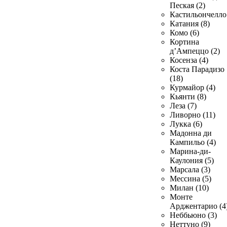
Пеская (2)
Кастильончелло 
Катания (8)
Комо (6)
Кортина
д’Ампеццо (2)
Косенза (4)
Коста Парадизо
(18)
Курмайор (4)
Кьянти (8)
Леза (7)
Ливорно (11)
Лукка (6)
Мадонна ди
Кампильо (4)
Марина-ди-
Каулония (5)
Марсала (3)
Мессина (5)
Милан (10)
Монте
Арджентарио (4
Неббьюно (3)
Неттуно (9)