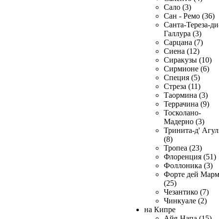
Сало (3)
Сан - Ремо (36)
Санта-Тереза-ди
Галлура (3)
Сарцана (7)
Сиена (12)
Сиракузы (10)
Сирмионе (6)
Специя (5)
Стреза (11)
Таормина (3)
Террачина (9)
Тосколано-
Мадерно (3)
Тринита-д' Агул
(8)
Тропеа (23)
Флоренция (51)
Фоллоника (3)
Форте дей Мар
(25)
Чезантико (7)
Чинкуале (2)
на Кипре
Айя-Напа (15)