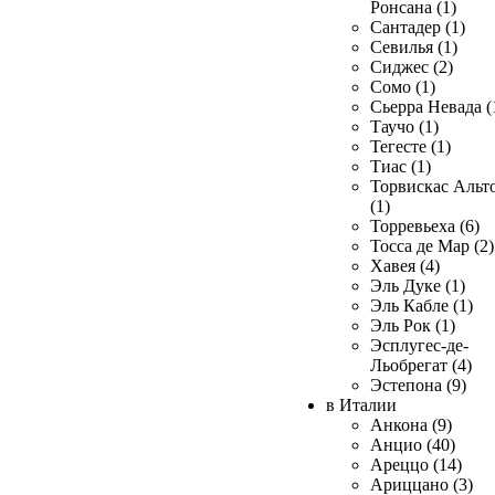
Ронсана (1)
Сантадер (1)
Севилья (1)
Сиджес (2)
Сомо (1)
Сьерра Невада (
Таучо (1)
Тегесте (1)
Тиас (1)
Торвискас Альт
(1)
Торревьеха (6)
Тосса де Мар (2)
Хавея (4)
Эль Дуке (1)
Эль Кабле (1)
Эль Рок (1)
Эсплугес-де-
Льобрегат (4)
Эстепона (9)
в Италии
Анкона (9)
Анцио (40)
Ареццо (14)
Ариццано (3)