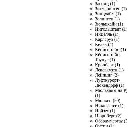
Засниц (1)
Зигмаринген (1)
Зинцхайм (1)
Золинген (1)
Зюльцхайн (1)
Ингольштадт (1
Инцелль (1)
Карлсруэ (1)
Кёльн (4)
Кёнигштайн (1)
Кёнигштайн-
Таунус (1)
Кронберг (1)
Леверкузен (1)
Лейпциг (2)
Луфткурорт-
Люкендорф (1)
Мюльхайм-на-Р
(1)
Мюнхен (20)
Николасзее (1)
Нойзес (1)
Нюрнберг (2)
Обераммергау (3
Ойтин (1)