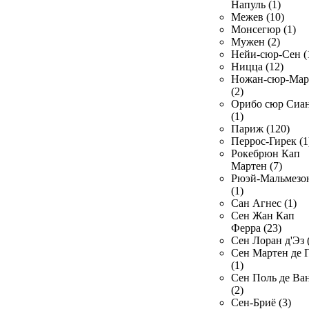
Напуль (1)
Межев (10)
Монсегюр (1)
Мужен (2)
Нейи-сюр-Сен (
Ницца (12)
Ножан-сюр-Ма
(2)
Орибо сюр Сиа
(1)
Париж (120)
Перрос-Гирек (1
Рокебрюн Кап
Мартен (7)
Рюэй-Мальмезо
(1)
Сан Агнес (1)
Сен Жан Кап
Ферра (23)
Сен Лоран д'Эз 
Сен Мартен де 
(1)
Сен Поль де Ва
(2)
Сен-Бриё (3)