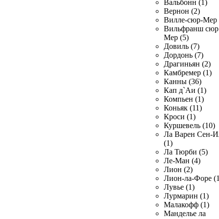
Вальбонн (1)
Вернон (2)
Вилле-сюр-Мер 
Вильфранш сюр
Мер (5)
Довиль (7)
Дордонь (7)
Драгиньян (2)
Камбремер (1)
Канны (36)
Кап д`Аи (1)
Компьен (1)
Коньяк (11)
Кроси (1)
Куршевель (10)
Ла Варен Сен-И
(1)
Ла Тюрби (5)
Ле-Ман (4)
Лион (2)
Лион-ла-Форе (1
Лувье (1)
Лурмарин (1)
Малакофф (1)
Манделье ла