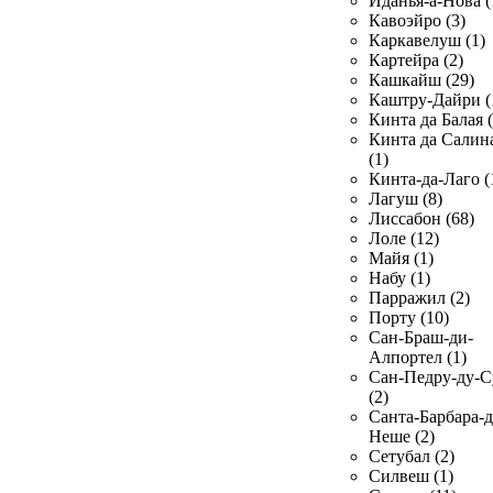
Иданья-а-Нова (
Кавоэйро (3)
Каркавелуш (1)
Картейра (2)
Кашкайш (29)
Каштру-Дайри (
Кинта да Балая (
Кинта да Салин
(1)
Кинта-да-Лаго (
Лагуш (8)
Лиссабон (68)
Лоле (12)
Майя (1)
Набу (1)
Парражил (2)
Порту (10)
Сан-Браш-ди-
Алпортел (1)
Сан-Педру-ду-С
(2)
Санта-Барбара-д
Неше (2)
Сетубал (2)
Силвеш (1)