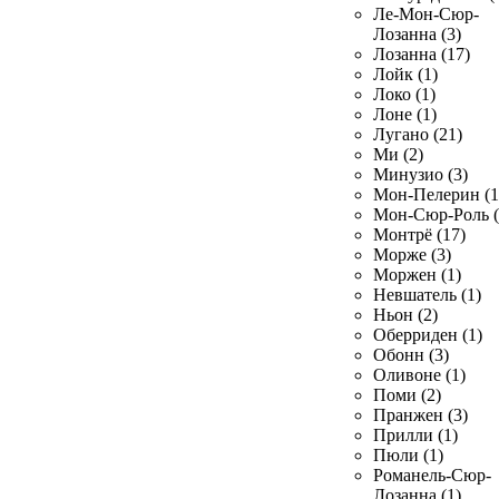
Ле-Мон-Сюр-
Лозанна (3)
Лозанна (17)
Лойк (1)
Локо (1)
Лоне (1)
Лугано (21)
Ми (2)
Минузио (3)
Мон-Пелерин (1
Мон-Сюр-Роль (
Монтрё (17)
Морже (3)
Моржен (1)
Невшатель (1)
Ньон (2)
Оберриден (1)
Обонн (3)
Оливоне (1)
Поми (2)
Пранжен (3)
Прилли (1)
Пюли (1)
Романель-Сюр-
Лозанна (1)