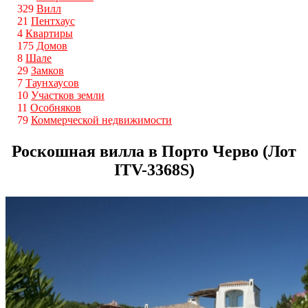
329
Вилл
21
Пентхаус
4
Квартиры
175
Домов
8
Шале
29
Замков
7
Таунхаусов
10
Участков земли
11
Особняков
79
Коммерческой недвижимости
Роскошная вилла в Порто Черво (Лот
ITV-3368S)