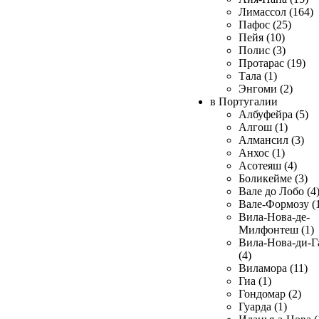
Лимассол (164)
Пафос (25)
Пейя (10)
Полис (3)
Протарас (19)
Тала (1)
Энгоми (2)
в Португалии
Албуфейра (5)
Алгош (1)
Алмансил (3)
Анхос (1)
Асотеяш (4)
Боликейме (3)
Вале до Лобо (4
Вале-Формозу (
Вила-Нова-де-
Милфонтеш (1)
Вила-Нова-ди-Г
(4)
Виламора (11)
Гиа (1)
Гондомар (2)
Гуарда (1)