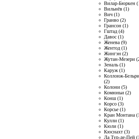
Вилар-Бюркен (
Вильнёв (1)
Вич (1)
Гранво (2)
Грансон (1)
Гштад (4)
Давос (1)
Женева (9)
Жентод (1)
Жингэн (2)
Жутан-Мезери (
Зеналь (1)
Каруж (1)
Коллонж-Бельр
(2)
Колони (5)
Комюньи (2)
Конш (1)
Корсо (3)
Корсье (1)
Кран Монтана (
Кулли (1)
Кюли (1)
Кюснахт (3)
Ла Тур-де-Пей (