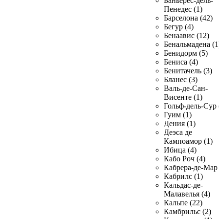
Баньерес-дель-
Пенедес (1)
Барселона (42)
Бегур (4)
Бенаавис (12)
Бенальмадена (1
Бенидорм (5)
Бениса (4)
Бенитачель (3)
Бланес (3)
Валь-де-Сан-
Висенте (1)
Гольф-дель-Сур 
Гуим (1)
Дения (1)
Деэса де
Кампоамор (1)
Ибица (4)
Кабо Роч (4)
Кабрера-де-Мар 
Кабрилс (1)
Кальдас-де-
Малавелья (4)
Кальпе (22)
Камбрильс (2)