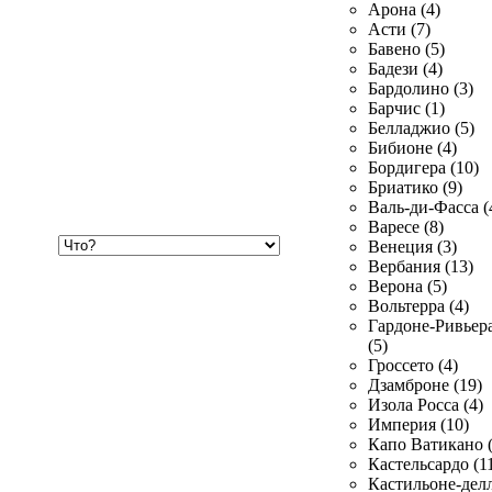
Арона (4)
Асти (7)
Бавено (5)
Бадези (4)
Бардолино (3)
Барчис (1)
Белладжио (5)
Бибионе (4)
Бордигера (10)
Бриатико (9)
Валь-ди-Фасса (
Варесе (8)
Хочу
Венеция (3)
купить
Вербания (13)
Верона (5)
Вольтерра (4)
Гардоне-Ривьер
(5)
Гроссето (4)
Дзамброне (19)
Изола Росса (4)
Империя (10)
Капо Ватикано (
Кастельсардо (1
Кастильоне-делл