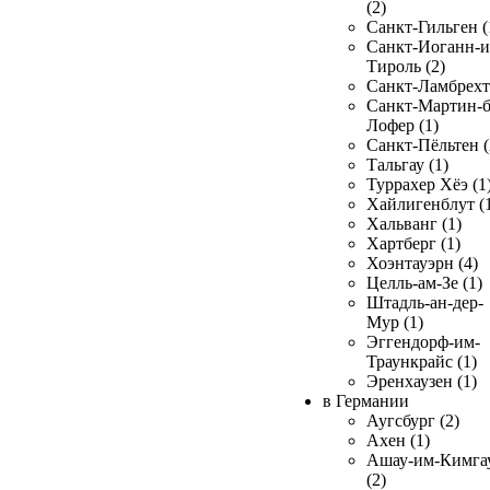
(2)
Санкт-Гильген (
Санкт-Иоганн-и
Тироль (2)
Санкт-Ламбрехт 
Санкт-Мартин-б
Лофер (1)
Санкт-Пёльтен (
Тальгау (1)
Туррахер Хёэ (1
Хайлигенблут (
Хальванг (1)
Хартберг (1)
Хоэнтауэрн (4)
Целль-ам-Зе (1)
Штадль-ан-дер-
Мур (1)
Эггендорф-им-
Траункрайс (1)
Эренхаузен (1)
в Германии
Аугсбург (2)
Ахен (1)
Ашау-им-Кимга
(2)