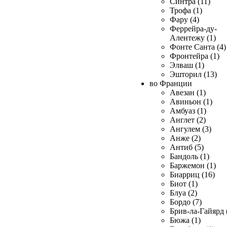
Синтра (11)
Трофа (1)
Фару (4)
Феррейра-ду-
Алентежу (1)
Фонте Санта (4)
Фронтейра (1)
Элваш (1)
Эшторил (13)
во Франции
Авезан (1)
Авиньон (1)
Амбуаз (1)
Англет (2)
Ангулем (3)
Анже (2)
Антиб (5)
Бандоль (1)
Баржемон (1)
Биарриц (16)
Биот (1)
Блуа (2)
Бордо (7)
Брив-ла-Гайярд 
Бюжа (1)