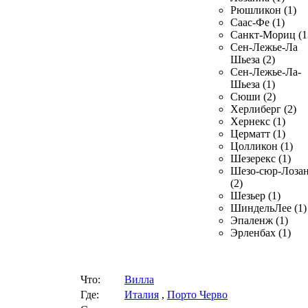
Рюшликон (1)
Саас-Фе (1)
Санкт-Мориц (1
Сен-Лежье-Ла
Шьеза (2)
Сен-Лежье-Ла-
Шьеза (1)
Сюши (2)
Херлиберг (2)
Хернекс (1)
Церматт (1)
Цолликон (1)
Шезерекс (1)
Шезо-сюр-Лоза
(2)
Шезьер (1)
ШиндельЛее (1)
Эпаленж (1)
Эрленбах (1)
Что:
Вилла
Где:
Италия
,
Порто Черво