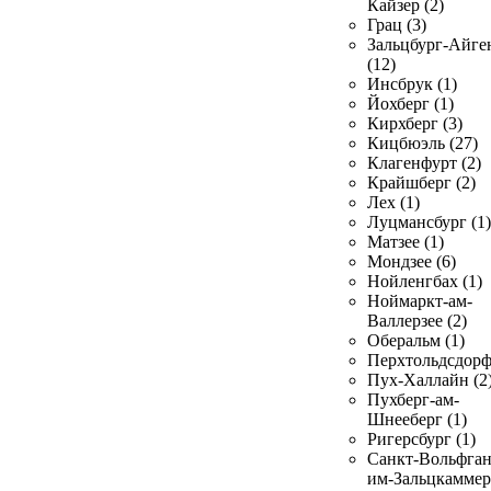
Кайзер (2)
Грац (3)
Зальцбург-Айге
(12)
Инсбрук (1)
Йохберг (1)
Кирхберг (3)
Кицбюэль (27)
Клагенфурт (2)
Крайшберг (2)
Лех (1)
Луцмансбург (1)
Матзее (1)
Мондзее (6)
Нойленгбах (1)
Ноймаркт-ам-
Валлерзее (2)
Оберальм (1)
Перхтольдсдорф
Пух-Халлайн (2
Пухберг-ам-
Шнееберг (1)
Ригерсбург (1)
Санкт-Вольфган
им-Зальцкаммер