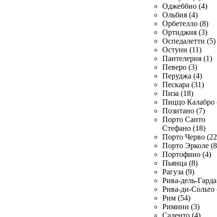
Оджеббио (4)
Ольбия (4)
Орбетелло (8)
Ортиджия (3)
Оспедалетти (5)
Остуни (11)
Пантелерия (1)
Певеро (3)
Перуджа (4)
Пескара (31)
Пиза (18)
Пиццо Калабро 
Позитано (7)
Порто Санто
Стефано (18)
Порто Черво (22
Порто Эрколе (8
Портофино (4)
Пьянца (8)
Рагуза (9)
Рива-дель-Гарда 
Рива-ди-Сольто 
Рим (54)
Римини (3)
Саленто (4)