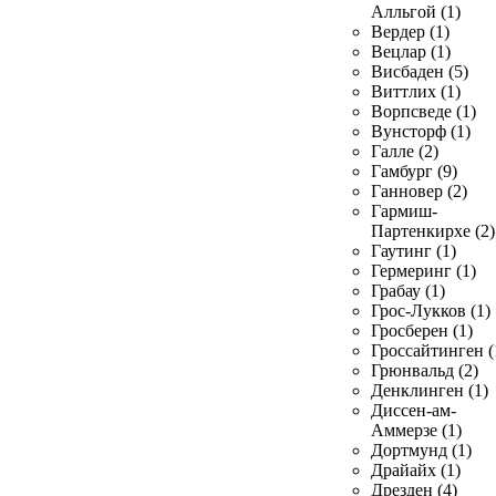
Алльгой (1)
Вердер (1)
Вецлар (1)
Висбаден (5)
Виттлих (1)
Ворпсведе (1)
Вунсторф (1)
Галле (2)
Гамбург (9)
Ганновер (2)
Гармиш-
Партенкирхе (2)
Гаутинг (1)
Гермеринг (1)
Грабау (1)
Грос-Лукков (1)
Гросберен (1)
Гроссайтинген (
Грюнвальд (2)
Денклинген (1)
Диссен-ам-
Аммерзе (1)
Дортмунд (1)
Драйайх (1)
Дрезден (4)