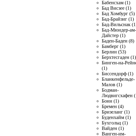
Бабенсхам (1)
Бад Висзее (1)
Бад Хомбург (5)
Бад-Брайзиг (1)
Бад-Вильснак (1
Бад-Мюндер-ам
Дайстер (1)
Баден-Баден (8)
Бамберг (1)
Берлин (53)
Берхтесгаден (1)
Бинген-на-Рейн
(1)
Биссендорф (1)
Бланкенфельде-
Малов (1)
Бодман-
Людвигсхафен (
Бонн (1)
Бремен (4)
Бризеланг (1)
Буденхайм (1)
Бухгольц (1)
Вайден (1)
Ванген-им-