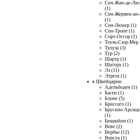
Сен-Жан-де-Лю
(1)
Сен-Жермен-ан
(1)
Сен-Люнер (1)
Сен-Тропе (1)
Сорт-Осгор (1)
Теуль-Сюр-Мер 
Тулуза (3)
Тур (2)
Шартр (1)
Шатору (1)
Эз (11)
Этрета (1)
в Швейцарии
Адельбоден (1)
Басен (1)
Блоне (5)
Бриссаго (1)
Брусино Арсиц
(1)
Бюшийон (1)
Веве (2)
Вербье (12)
Версуа (1)