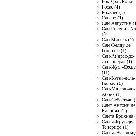
Рок Дэль Конде 
Росас (4)
Рохалес (1)
Сагаро (1)
Сан Августин (1
Сан Евгенио Ал
(5)
Сан Мигель (1)
Сан Фелиу де
Гишольс (1)
Сан-Андрес-де-
Льеванерас (1)
Сан-Жуст-Десве
(11)
Сан-Кугат-дель-
Вальес (6)
Сан-Мигель-де-
Абона (1)
Сан-Себастьян (
Сант Антони де
Калонже (1)
Санта-Брихида (
Санта-Крус-де-
Тенерифе (1)
Санта-Эулалия-д