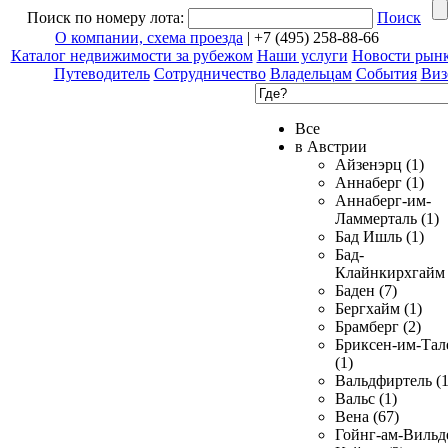
Поиск по номеру лота:
Поиск
О компании, схема проезда
| +7 (495) 258-88-66
Каталог недвижимости за рубежом
Наши услуги
Новости рын
Путеводитель
Сотрудничество
Владельцам
События
Виз
Все
в Австрии
Айзенэрц (1)
Аннаберг (1)
Аннаберг-им-
Ламмерталь (1)
Бад Ишль (1)
Бад-
Клайнкирхгайм 
Баден (7)
Бергхайм (1)
Брамберг (2)
Бриксен-им-Тал
(1)
Вальдфиртель (1
Вальс (1)
Вена (67)
Гойнг-ам-Вильд