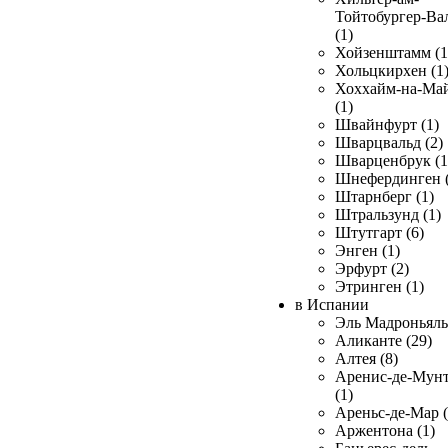
Тойтобургер-Ва
(1)
Хойзенштамм (1
Хольцкирхен (1
Хоххайм-на-Ма
(1)
Швайнфурт (1)
Шварцвальд (2)
Шварценбрук (1
Шнефердинген (
Штарнберг (1)
Штральзунд (1)
Штутгарт (6)
Энген (1)
Эрфурт (2)
Этринген (1)
в Испании
Эль Мадроньяль 
Аликанте (29)
Алтея (8)
Аренис-де-Мун
(1)
Ареньс-де-Мар (
Аржентона (1)