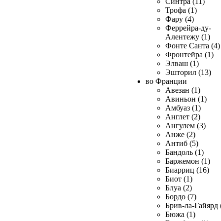
Синтра (11)
Трофа (1)
Фару (4)
Феррейра-ду-
Алентежу (1)
Фонте Санта (4)
Фронтейра (1)
Элваш (1)
Эшторил (13)
во Франции
Авезан (1)
Авиньон (1)
Амбуаз (1)
Англет (2)
Ангулем (3)
Анже (2)
Антиб (5)
Бандоль (1)
Баржемон (1)
Биарриц (16)
Биот (1)
Блуа (2)
Бордо (7)
Брив-ла-Гайярд 
Бюжа (1)