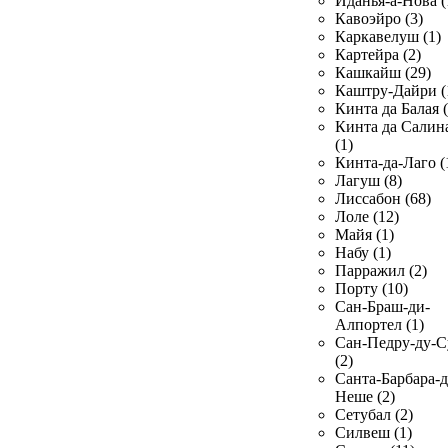
Иданья-а-Нова (
Кавоэйро (3)
Каркавелуш (1)
Картейра (2)
Кашкайш (29)
Каштру-Дайри (
Кинта да Балая (
Кинта да Салин
(1)
Кинта-да-Лаго (
Лагуш (8)
Лиссабон (68)
Лоле (12)
Майя (1)
Набу (1)
Парражил (2)
Порту (10)
Сан-Браш-ди-
Алпортел (1)
Сан-Педру-ду-С
(2)
Санта-Барбара-д
Неше (2)
Сетубал (2)
Силвеш (1)