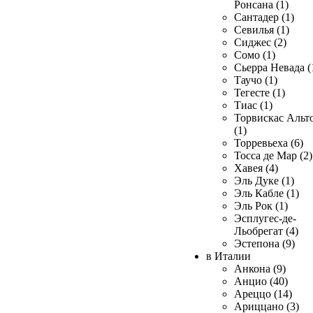
Ронсана (1)
Сантадер (1)
Севилья (1)
Сиджес (2)
Сомо (1)
Сьерра Невада (
Таучо (1)
Тегесте (1)
Тиас (1)
Торвискас Альт
(1)
Торревьеха (6)
Тосса де Мар (2)
Хавея (4)
Эль Дуке (1)
Эль Кабле (1)
Эль Рок (1)
Эсплугес-де-
Льобрегат (4)
Эстепона (9)
в Италии
Анкона (9)
Анцио (40)
Ареццо (14)
Ариццано (3)