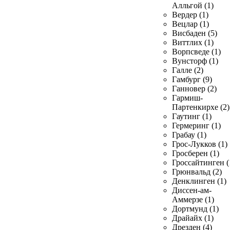
Алльгой (1)
Вердер (1)
Вецлар (1)
Висбаден (5)
Виттлих (1)
Ворпсведе (1)
Вунсторф (1)
Галле (2)
Гамбург (9)
Ганновер (2)
Гармиш-
Партенкирхе (2)
Гаутинг (1)
Гермеринг (1)
Грабау (1)
Грос-Лукков (1)
Гросберен (1)
Гроссайтинген (
Грюнвальд (2)
Денклинген (1)
Диссен-ам-
Аммерзе (1)
Дортмунд (1)
Драйайх (1)
Дрезден (4)