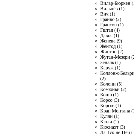
Вилар-Бюркен (
Вильнёв (1)
Вич (1)
Гранво (2)
Грансон (1)
Гштад (4)
Давос (1)
Женева (9)
Жентод (1)
Жингэн (2)
Жутан-Мезери (
Зеналь (1)
Каруж (1)
Коллонж-Бельр
(2)
Колони (5)
Комюньи (2)
Конш (1)
Корсо (3)
Корсье (1)
Кран Монтана (
Кулли (1)
Кюли (1)
Кюснахт (3)
Ла Тур-де-Пей (