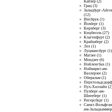
Кайзер (2)
Грац (3)
Зальцбург-Айге
(12)
Инсбрук (1)
Йохберг (1)
Кирхберг (3)
Кицбюэль (27)
Клагенфурт (2)
Крайшберг (2)
Лех (1)
Луцмансбург (1)
Матзее (1)
Мондзее (6)
Нойленгбах (1)
Ноймаркт-ам-
Валлерзее (2)
Оберальм (1)
Перхтольдсдорф
Пух-Халлайн (2
Пухберг-ам-
Шнееберг (1)
Ригерсбург (1)
Санкт-Вольфган
им-Зальцкаммер