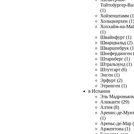
Тойтобургер-Ва
(1)
Хойзенштамм (1
Хольцкирхен (1
Хоххайм-на-Ма
(1)
Швайнфурт (1)
Шварцвальд (2)
Шварценбрук (1
Шнефердинген (
Штарнберг (1)
Штральзунд (1)
Штутгарт (6)
Энген (1)
Эрфурт (2)
Этринген (1)
в Испании
Эль Мадроньяль 
Аликанте (29)
Алтея (8)
Аренис-де-Мун
(1)
Ареньс-де-Мар (
Аржентона (1)