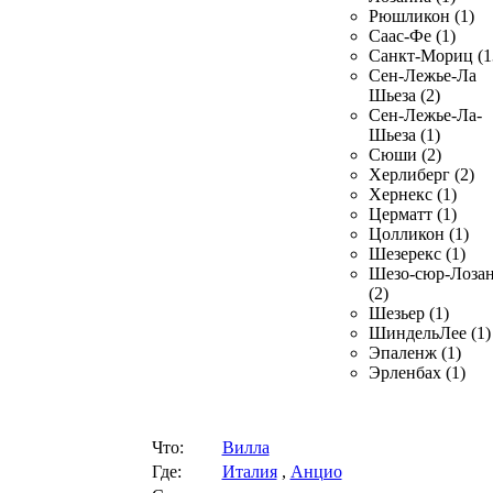
Рюшликон (1)
Саас-Фе (1)
Санкт-Мориц (1
Сен-Лежье-Ла
Шьеза (2)
Сен-Лежье-Ла-
Шьеза (1)
Сюши (2)
Херлиберг (2)
Хернекс (1)
Церматт (1)
Цолликон (1)
Шезерекс (1)
Шезо-сюр-Лоза
(2)
Шезьер (1)
ШиндельЛее (1)
Эпаленж (1)
Эрленбах (1)
Что:
Вилла
Где:
Италия
,
Анцио