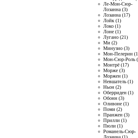
Ле-Мон-Сюр-
Лозанна (3)
Лозанна (17)
Лойк (1)
Локо (1)
Лоне (1)
Лугано (21)
Ми (2)
Минузио (3)
Мон-Пелерин (1
Мон-Сюр-Роль (
Монтрё (17)
Морже (3)
Моржен (1)
Невшатель (1)
Ньон (2)
Оберриден (1)
Обонн (3)
Оливоне (1)
Поми (2)
Пранжен (3)
Прилли (1)
Пюли (1)
Романель-Сюр-
Лозанна (1)