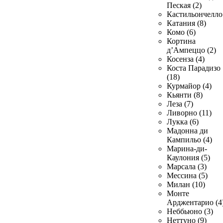
Пеская (2)
Кастильончелло 
Катания (8)
Комо (6)
Кортина
д’Ампеццо (2)
Косенза (4)
Коста Парадизо
(18)
Курмайор (4)
Кьянти (8)
Леза (7)
Ливорно (11)
Лукка (6)
Мадонна ди
Кампильо (4)
Марина-ди-
Каулония (5)
Марсала (3)
Мессина (5)
Милан (10)
Монте
Арджентарио (4
Неббьюно (3)
Неттуно (9)