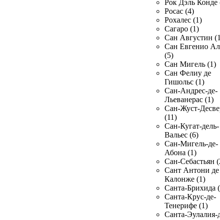
Рок Дэль Конде 
Росас (4)
Рохалес (1)
Сагаро (1)
Сан Августин (1
Сан Евгенио Ал
(5)
Сан Мигель (1)
Сан Фелиу де
Гишольс (1)
Сан-Андрес-де-
Льеванерас (1)
Сан-Жуст-Десве
(11)
Сан-Кугат-дель-
Вальес (6)
Сан-Мигель-де-
Абона (1)
Сан-Себастьян (
Сант Антони де
Калонже (1)
Санта-Брихида (
Санта-Крус-де-
Тенерифе (1)
Санта-Эулалия-д