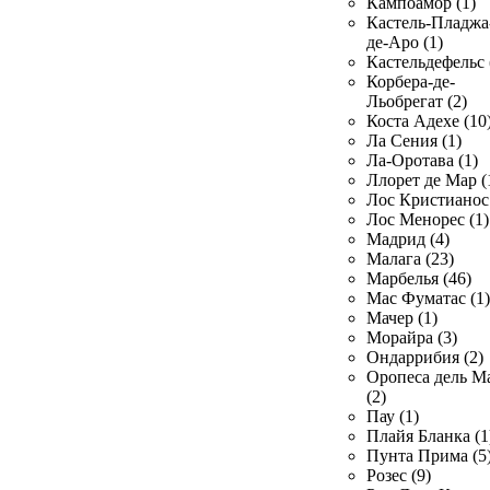
Кампоамор (1)
Кастель-Пладжа
де-Аро (1)
Кастельдефельс 
Корбера-де-
Льобрегат (2)
Коста Адехе (10
Ла Сения (1)
Ла-Оротава (1)
Ллорет де Мар (
Лос Кристианос 
Лос Менорес (1)
Мадрид (4)
Малага (23)
Марбелья (46)
Мас Фуматас (1)
Мачер (1)
Морайра (3)
Ондаррибия (2)
Оропеса дель М
(2)
Пау (1)
Плайя Бланка (1
Пунта Прима (5
Розес (9)