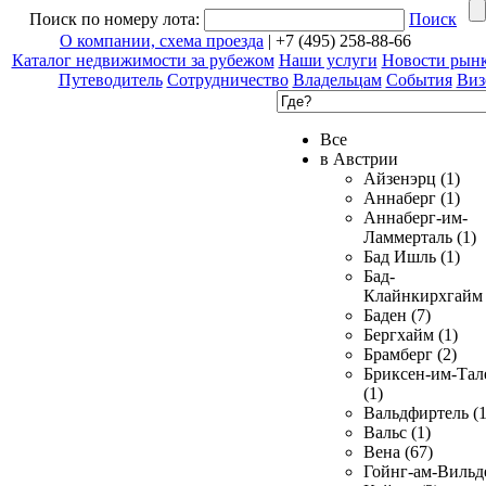
Поиск по номеру лота:
Поиск
О компании, схема проезда
| +7 (495) 258-88-66
Каталог недвижимости за рубежом
Наши услуги
Новости рын
Путеводитель
Сотрудничество
Владельцам
События
Виз
Все
в Австрии
Айзенэрц (1)
Аннаберг (1)
Аннаберг-им-
Ламмерталь (1)
Бад Ишль (1)
Бад-
Клайнкирхгайм 
Баден (7)
Бергхайм (1)
Брамберг (2)
Бриксен-им-Тал
(1)
Вальдфиртель (1
Вальс (1)
Вена (67)
Гойнг-ам-Вильд