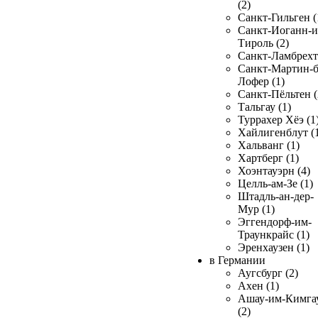
(2)
Санкт-Гильген (
Санкт-Иоганн-и
Тироль (2)
Санкт-Ламбрехт 
Санкт-Мартин-б
Лофер (1)
Санкт-Пёльтен (
Тальгау (1)
Туррахер Хёэ (1
Хайлигенблут (
Хальванг (1)
Хартберг (1)
Хоэнтауэрн (4)
Целль-ам-Зе (1)
Штадль-ан-дер-
Мур (1)
Эггендорф-им-
Траункрайс (1)
Эренхаузен (1)
в Германии
Аугсбург (2)
Ахен (1)
Ашау-им-Кимга
(2)