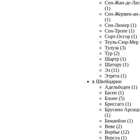
Сен-Жан-де-Лю
(1)
Сен-Жермен-ан
(1)
Сен-Люнер (1)
Сен-Тропе (1)
Сорт-Осгор (1)
Теуль-Сюр-Мер 
Тулуза (3)
Тур (2)
Шартр (1)
Шатору (1)
Эз (11)
Этрета (1)
в Швейцарии
Адельбоден (1)
Басен (1)
Блоне (5)
Бриссаго (1)
Брусино Арсиц
(1)
Бюшийон (1)
Веве (2)
Вербье (12)
Версуа (1)