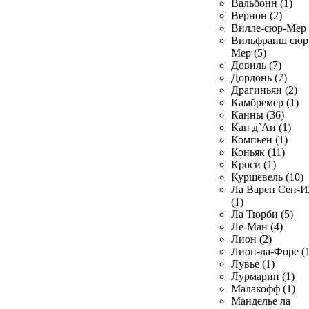
Вальбонн (1)
Вернон (2)
Вилле-сюр-Мер 
Вильфранш сюр
Мер (5)
Довиль (7)
Дордонь (7)
Драгиньян (2)
Камбремер (1)
Канны (36)
Кап д`Аи (1)
Компьен (1)
Коньяк (11)
Кроси (1)
Куршевель (10)
Ла Варен Сен-И
(1)
Ла Тюрби (5)
Ле-Ман (4)
Лион (2)
Лион-ла-Форе (1
Лувье (1)
Лурмарин (1)
Малакофф (1)
Манделье ла