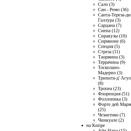
Сало (3)
Сан - Ремо (36)
Санта-Тереза-ди
Галлура (3)
Сарцана (7)
Сиена (12)
Сиракузы (10)
Сирмионе (6)
Специя (5)
Стреза (11)
Таормина (3)
Террачина (9)
Тосколано-
Мадерно (3)
Тринита-д' Агул
(8)
Тропеа (23)
Флоренция (51)
Фоллоника (3)
Форте дей Мар
(25)
Чезантико (7)
Чинкуале (2)
на Кипре
Айя-Напа (15)