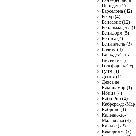
Баньерес-дель-
Пенедес (1)
Барселона (42)
Бегур (4)
Бенаавис (12)
Бенальмадена (1
Бенидорм (5)
Бениса (4)
Бенитачель (3)
Бланес (3)
Валь-де-Сан-
Висенте (1)
Гольф-дель-Сур 
Гуим (1)
Дения (1)
Деэса де
Кампоамор (1)
Ибица (4)
Кабо Роч (4)
Кабрера-де-Мар 
Кабрилс (1)
Кальдас-де-
Малавелья (4)
Кальпе (22)
Камбрильс (2)