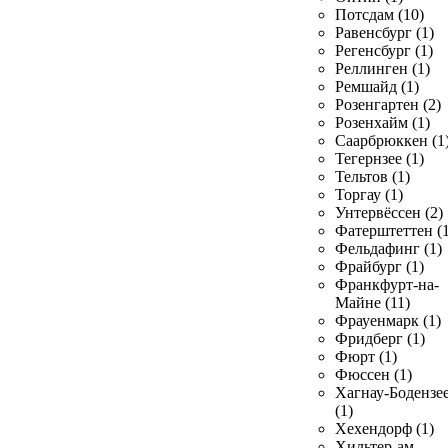
Потсдам (10)
Равенсбург (1)
Регенсбург (1)
Реллинген (1)
Ремшайд (1)
Розенгартен (2)
Розенхайм (1)
Саарбрюккен (1
Тегернзее (1)
Тельтов (1)
Торгау (1)
Унтервёссен (2)
Фатерштеттен (1
Фельдафинг (1)
Фрайбург (1)
Франкфурт-на-
Майне (11)
Фрауенмарк (1)
Фридберг (1)
Фюрт (1)
Фюссен (1)
Хагнау-Бодензе
(1)
Хехендорф (1)
Хильтер-ам-