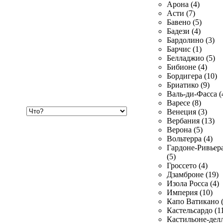
Арона (4)
Асти (7)
Бавено (5)
Бадези (4)
Бардолино (3)
Барчис (1)
Белладжио (5)
Бибионе (4)
Бордигера (10)
Бриатико (9)
Валь-ди-Фасса (
Варесе (8)
Хочу
Венеция (3)
купить
Вербания (13)
Верона (5)
Вольтерра (4)
Гардоне-Ривьер
(5)
Гроссето (4)
Дзамброне (19)
Изола Росса (4)
Империя (10)
Капо Ватикано (
Кастельсардо (1
Кастильоне-делл