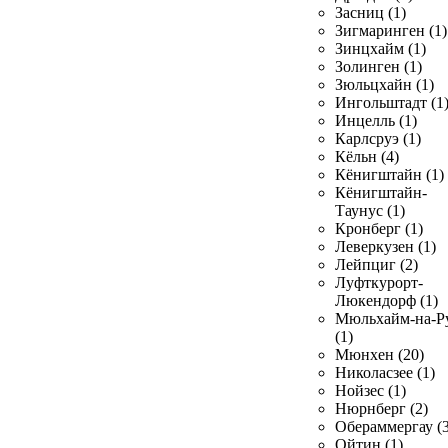
Засниц (1)
Зигмаринген (1)
Зинцхайм (1)
Золинген (1)
Зюльцхайн (1)
Ингольштадт (1
Инцелль (1)
Карлсруэ (1)
Кёльн (4)
Кёнигштайн (1)
Кёнигштайн-
Таунус (1)
Кронберг (1)
Леверкузен (1)
Лейпциг (2)
Луфткурорт-
Люкендорф (1)
Мюльхайм-на-Р
(1)
Мюнхен (20)
Николасзее (1)
Нойзес (1)
Нюрнберг (2)
Обераммергау (3
Ойтин (1)