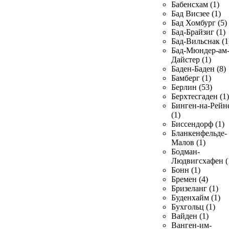
Бабенсхам (1)
Бад Висзее (1)
Бад Хомбург (5)
Бад-Брайзиг (1)
Бад-Вильснак (1
Бад-Мюндер-ам
Дайстер (1)
Баден-Баден (8)
Бамберг (1)
Берлин (53)
Берхтесгаден (1)
Бинген-на-Рейн
(1)
Биссендорф (1)
Бланкенфельде-
Малов (1)
Бодман-
Людвигсхафен (
Бонн (1)
Бремен (4)
Бризеланг (1)
Буденхайм (1)
Бухгольц (1)
Вайден (1)
Ванген-им-