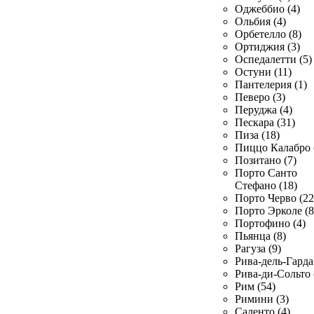
Оджеббио (4)
Ольбия (4)
Орбетелло (8)
Ортиджия (3)
Оспедалетти (5)
Остуни (11)
Пантелерия (1)
Певеро (3)
Перуджа (4)
Пескара (31)
Пиза (18)
Пиццо Калабро 
Позитано (7)
Порто Санто
Стефано (18)
Порто Черво (22
Порто Эрколе (8
Портофино (4)
Пьянца (8)
Рагуза (9)
Рива-дель-Гарда 
Рива-ди-Сольто 
Рим (54)
Римини (3)
Саленто (4)