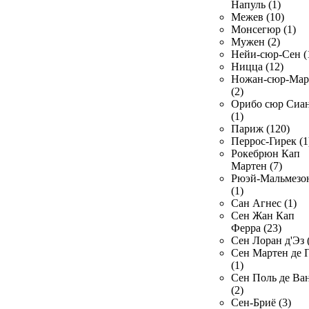
Напуль (1)
Межев (10)
Монсегюр (1)
Мужен (2)
Нейи-сюр-Сен (
Ницца (12)
Ножан-сюр-Ма
(2)
Орибо сюр Сиа
(1)
Париж (120)
Перрос-Гирек (1
Рокебрюн Кап
Мартен (7)
Рюэй-Мальмезо
(1)
Сан Агнес (1)
Сен Жан Кап
Ферра (23)
Сен Лоран д'Эз 
Сен Мартен де 
(1)
Сен Поль де Ва
(2)
Сен-Бриё (3)