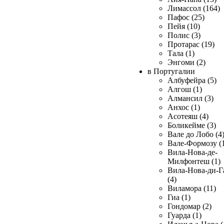
Лимассол (164)
Пафос (25)
Пейя (10)
Полис (3)
Протарас (19)
Тала (1)
Энгоми (2)
в Португалии
Албуфейра (5)
Алгош (1)
Алмансил (3)
Анхос (1)
Асотеяш (4)
Боликейме (3)
Вале до Лобо (4
Вале-Формозу (
Вила-Нова-де-
Милфонтеш (1)
Вила-Нова-ди-Г
(4)
Виламора (11)
Гиа (1)
Гондомар (2)
Гуарда (1)