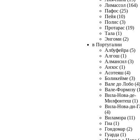
Лимассол (164)
Пафос (25)
Пейя (10)
Полис (3)
Протарас (19)
Тала (1)
Энгоми (2)
в Португалии
Албуфейра (5)
Алгош (1)
Алмансил (3)
Анхос (1)
Асотеяш (4)
Боликейме (3)
Вале до Лобо (4
Вале-Формозу (
Вила-Нова-де-
Милфонтеш (1)
Вила-Нова-ди-Г
(4)
Виламора (11)
Гиа (1)
Гондомар (2)
Гуарда (1)