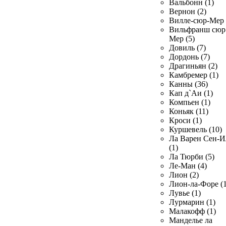
Вальбонн (1)
Вернон (2)
Вилле-сюр-Мер 
Вильфранш сюр
Мер (5)
Довиль (7)
Дордонь (7)
Драгиньян (2)
Камбремер (1)
Канны (36)
Кап д`Аи (1)
Компьен (1)
Коньяк (11)
Кроси (1)
Куршевель (10)
Ла Варен Сен-И
(1)
Ла Тюрби (5)
Ле-Ман (4)
Лион (2)
Лион-ла-Форе (1
Лувье (1)
Лурмарин (1)
Малакофф (1)
Манделье ла