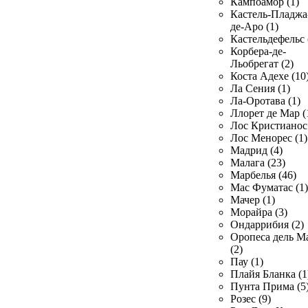
Кампоамор (1)
Кастель-Пладжа
де-Аро (1)
Кастельдефельс 
Корбера-де-
Льобрегат (2)
Коста Адехе (10
Ла Сения (1)
Ла-Оротава (1)
Ллорет де Мар (
Лос Кристианос 
Лос Менорес (1)
Мадрид (4)
Малага (23)
Марбелья (46)
Мас Фуматас (1)
Мачер (1)
Морайра (3)
Ондаррибия (2)
Оропеса дель М
(2)
Пау (1)
Плайя Бланка (1
Пунта Прима (5
Розес (9)