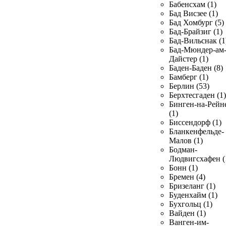
Бабенсхам (1)
Бад Висзее (1)
Бад Хомбург (5)
Бад-Брайзиг (1)
Бад-Вильснак (1
Бад-Мюндер-ам
Дайстер (1)
Баден-Баден (8)
Бамберг (1)
Берлин (53)
Берхтесгаден (1)
Бинген-на-Рейн
(1)
Биссендорф (1)
Бланкенфельде-
Малов (1)
Бодман-
Людвигсхафен (
Бонн (1)
Бремен (4)
Бризеланг (1)
Буденхайм (1)
Бухгольц (1)
Вайден (1)
Ванген-им-