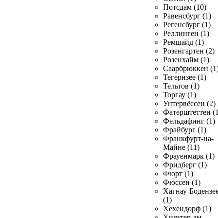
Потсдам (10)
Равенсбург (1)
Регенсбург (1)
Реллинген (1)
Ремшайд (1)
Розенгартен (2)
Розенхайм (1)
Саарбрюккен (1
Тегернзее (1)
Тельтов (1)
Торгау (1)
Унтервёссен (2)
Фатерштеттен (1
Фельдафинг (1)
Фрайбург (1)
Франкфурт-на-
Майне (11)
Фрауенмарк (1)
Фридберг (1)
Фюрт (1)
Фюссен (1)
Хагнау-Бодензе
(1)
Хехендорф (1)
Хильтер-ам-