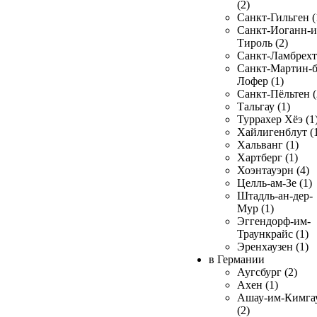
(2)
Санкт-Гильген (
Санкт-Иоганн-и
Тироль (2)
Санкт-Ламбрехт 
Санкт-Мартин-б
Лофер (1)
Санкт-Пёльтен (
Тальгау (1)
Туррахер Хёэ (1
Хайлигенблут (
Хальванг (1)
Хартберг (1)
Хоэнтауэрн (4)
Целль-ам-Зе (1)
Штадль-ан-дер-
Мур (1)
Эггендорф-им-
Траункрайс (1)
Эренхаузен (1)
в Германии
Аугсбург (2)
Ахен (1)
Ашау-им-Кимга
(2)