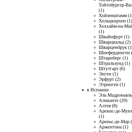
Тойтобургер-Ва
(1)
Хойзенштамм (1
Хольцкирхен (1
Хоххайм-на-Ма
(1)
Швайнфурт (1)
Шварцвальд (2)
Шварценбрук (1
Шнефердинген (
Штарнберг (1)
Штральзунд (1)
Штутгарт (6)
Энген (1)
Эрфурт (2)
Этринген (1)
в Испании
Эль Мадроньяль 
Аликанте (29)
Алтея (8)
Аренис-де-Мун
(1)
Ареньс-де-Мар (
Аржентона (1)