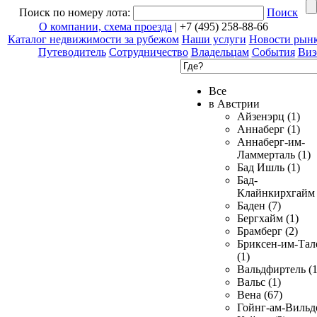
Поиск по номеру лота:
Поиск
О компании, схема проезда
| +7 (495) 258-88-66
Каталог недвижимости за рубежом
Наши услуги
Новости рын
Путеводитель
Сотрудничество
Владельцам
События
Виз
Все
в Австрии
Айзенэрц (1)
Аннаберг (1)
Аннаберг-им-
Ламмерталь (1)
Бад Ишль (1)
Бад-
Клайнкирхгайм 
Баден (7)
Бергхайм (1)
Брамберг (2)
Бриксен-им-Тал
(1)
Вальдфиртель (1
Вальс (1)
Вена (67)
Гойнг-ам-Вильд