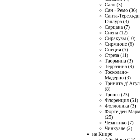
Сало (3)
Сан - Ремо (36)
Санта-Тереза-ди
Галлура (3)
Сарцана (7)
Сиена (12)
Сиракузы (10)
Сирмионе (6)
Специя (5)
Стреза (11)
Таормина (3)
Террачина (9)
Тосколано-
Мадерно (3)
Тринита-д' Агул
(8)
Тропеа (23)
Флоренция (51)
Фоллоника (3)
Форте дей Мар
(25)
Чезантико (7)
Чинкуале (2)
на Кипре
Айя-Напа (15)