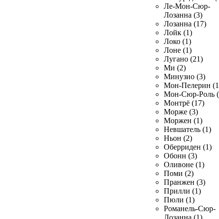
Ле-Мон-Сюр-
Лозанна (3)
Лозанна (17)
Лойк (1)
Локо (1)
Лоне (1)
Лугано (21)
Ми (2)
Минузио (3)
Мон-Пелерин (1
Мон-Сюр-Роль (
Монтрё (17)
Морже (3)
Моржен (1)
Невшатель (1)
Ньон (2)
Оберриден (1)
Обонн (3)
Оливоне (1)
Поми (2)
Пранжен (3)
Прилли (1)
Пюли (1)
Романель-Сюр-
Лозанна (1)