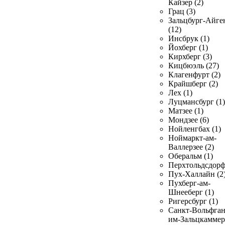
Кайзер (2)
Грац (3)
Зальцбург-Айге
(12)
Инсбрук (1)
Йохберг (1)
Кирхберг (3)
Кицбюэль (27)
Клагенфурт (2)
Крайшберг (2)
Лех (1)
Луцмансбург (1)
Матзее (1)
Мондзее (6)
Нойленгбах (1)
Ноймаркт-ам-
Валлерзее (2)
Оберальм (1)
Перхтольдсдорф
Пух-Халлайн (2
Пухберг-ам-
Шнееберг (1)
Ригерсбург (1)
Санкт-Вольфган
им-Зальцкаммер