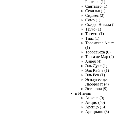
Ронсана (1)
Сантадер (1)
Севилья (1)
Сиджес (2)
Сомо (1)
Сьерра Невада (
Таучо (1)
Тегесте (1)
Тиас (1)
Торвискас Альт
(1)
Торревьеха (6)
Тосса де Мар (2)
Хавея (4)
Эль Дуке (1)
Эль Кабле (1)
Эль Рок (1)
Эсплугес-де-
Льобрегат (4)
Эстепона (9)
в Италии
Анкона (9)
Анцио (40)
Ареццо (14)
Ариццано (3)