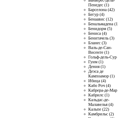
Баньерес-дель-
Пенедес (1)
Барселона (42)
Бегур (4)
Бенаавис (12)
Бенальмадена (1
Бенидорм (5)
Бениса (4)
Бенитачель (3)
Бланес (3)
Валь-де-Сан-
Висенте (1)
Гольф-дель-Сур 
Гуим (1)
Дения (1)
Деэса де
Кампоамор (1)
Ибица (4)
Кабо Роч (4)
Кабрера-де-Мар 
Кабрилс (1)
Кальдас-де-
Малавелья (4)
Кальпе (22)
Камбрильс (2)