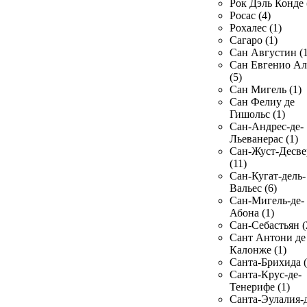
Рок Дэль Конде 
Росас (4)
Рохалес (1)
Сагаро (1)
Сан Августин (1
Сан Евгенио Ал
(5)
Сан Мигель (1)
Сан Фелиу де
Гишольс (1)
Сан-Андрес-де-
Льеванерас (1)
Сан-Жуст-Десве
(11)
Сан-Кугат-дель-
Вальес (6)
Сан-Мигель-де-
Абона (1)
Сан-Себастьян (
Сант Антони де
Калонже (1)
Санта-Брихида (
Санта-Крус-де-
Тенерифе (1)
Санта-Эулалия-д