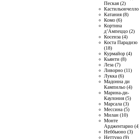
Пеская (2)
Кастильончелло 
Катания (8)
Комо (6)
Кортина
д’Ампеццо (2)
Косенза (4)
Коста Парадизо
(18)
Курмайор (4)
Кьянти (8)
Леза (7)
Ливорно (11)
Лукка (6)
Мадонна ди
Кампильо (4)
Марина-ди-
Каулония (5)
Марсала (3)
Мессина (5)
Милан (10)
Монте
Арджентарио (4
Неббьюно (3)
Неттуно (9)