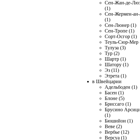
Сен-Жан-де-Лю
(1)
Сен-Жермен-ан
(1)
Сен-Люнер (1)
Сен-Тропе (1)
Сорт-Осгор (1)
Теуль-Сюр-Мер 
Тулуза (3)
Тур (2)
Шартр (1)
Шатору (1)
Эз (11)
Этрета (1)
в Швейцарии
Адельбоден (1)
Басен (1)
Блоне (5)
Бриссаго (1)
Брусино Арсиц
(1)
Бюшийон (1)
Веве (2)
Вербье (12)
Версуа (1)