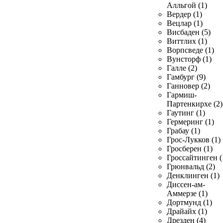
Алльгой (1)
Вердер (1)
Вецлар (1)
Висбаден (5)
Виттлих (1)
Ворпсведе (1)
Вунсторф (1)
Галле (2)
Гамбург (9)
Ганновер (2)
Гармиш-
Партенкирхе (2)
Гаутинг (1)
Гермеринг (1)
Грабау (1)
Грос-Лукков (1)
Гросберен (1)
Гроссайтинген (
Грюнвальд (2)
Денклинген (1)
Диссен-ам-
Аммерзе (1)
Дортмунд (1)
Драйайх (1)
Дрезден (4)