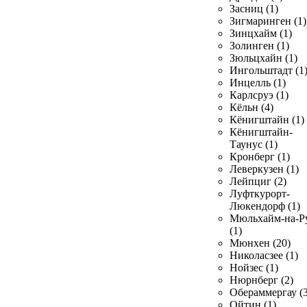
Засниц (1)
Зигмаринген (1)
Зинцхайм (1)
Золинген (1)
Зюльцхайн (1)
Ингольштадт (1
Инцелль (1)
Карлсруэ (1)
Кёльн (4)
Кёнигштайн (1)
Кёнигштайн-
Таунус (1)
Кронберг (1)
Леверкузен (1)
Лейпциг (2)
Луфткурорт-
Люкендорф (1)
Мюльхайм-на-Р
(1)
Мюнхен (20)
Николасзее (1)
Нойзес (1)
Нюрнберг (2)
Обераммергау (3
Ойтин (1)