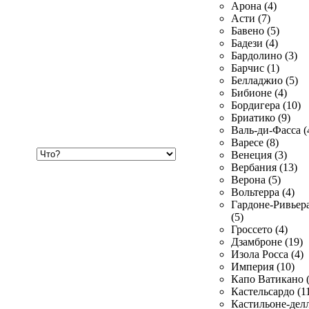
Арона (4)
Асти (7)
Бавено (5)
Бадези (4)
Бардолино (3)
Барчис (1)
Белладжио (5)
Бибионе (4)
Бордигера (10)
Бриатико (9)
Валь-ди-Фасса (
Варесе (8)
Хочу
Венеция (3)
купить
Вербания (13)
Верона (5)
Вольтерра (4)
Гардоне-Ривьер
(5)
Гроссето (4)
Дзамброне (19)
Изола Росса (4)
Империя (10)
Капо Ватикано (
Кастельсардо (1
Кастильоне-делл