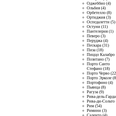
Оджеббио (4)
Ольбия (4)
Орбетелло (8)
Ортиджия (3)
Оспедалетти (5)
Остуни (11)
Пантелерия (1)
Певеро (3)
Перуджа (4)
Пескара (31)
Пиза (18)
Пиццо Калабро 
Позитано (7)
Порто Санто
Стефано (18)
Порто Черво (22
Порто Эрколе (8
Портофино (4)
Пьянца (8)
Рагуза (9)
Рива-дель-Гарда 
Рива-ди-Сольто 
Рим (54)
Римини (3)
Саленто (4)