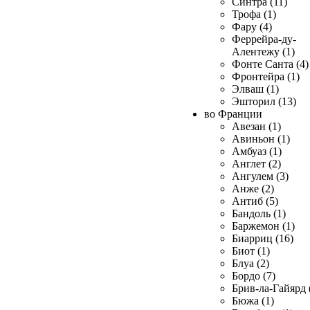
Синтра (11)
Трофа (1)
Фару (4)
Феррейра-ду-
Алентежу (1)
Фонте Санта (4)
Фронтейра (1)
Элваш (1)
Эшторил (13)
во Франции
Авезан (1)
Авиньон (1)
Амбуаз (1)
Англет (2)
Ангулем (3)
Анже (2)
Антиб (5)
Бандоль (1)
Баржемон (1)
Биарриц (16)
Биот (1)
Блуа (2)
Бордо (7)
Брив-ла-Гайярд 
Бюжа (1)