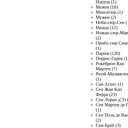
Напуль (1)
Межев (10)
Монсегюр (1)
Мужен (2)
Нейи-сюр-Сен (
Ницца (12)
Ножан-сюр-Ма
(2)
Орибо сюр Сиа
(1)
Париж (120)
Перрос-Гирек (1
Рокебрюн Кап
Мартен (7)
Рюэй-Мальмезо
(1)
Сан Агнес (1)
Сен Жан Кап
Ферра (23)
Сен Лоран д'Эз 
Сен Мартен де 
(1)
Сен Поль де Ва
(2)
Сен-Бриё (3)