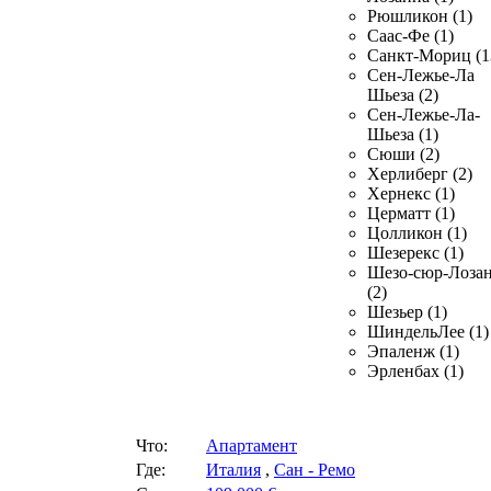
Рюшликон (1)
Саас-Фе (1)
Санкт-Мориц (1
Сен-Лежье-Ла
Шьеза (2)
Сен-Лежье-Ла-
Шьеза (1)
Сюши (2)
Херлиберг (2)
Хернекс (1)
Церматт (1)
Цолликон (1)
Шезерекс (1)
Шезо-сюр-Лоза
(2)
Шезьер (1)
ШиндельЛее (1)
Эпаленж (1)
Эрленбах (1)
Что:
Апартамент
Где:
Италия
,
Сан - Ремо