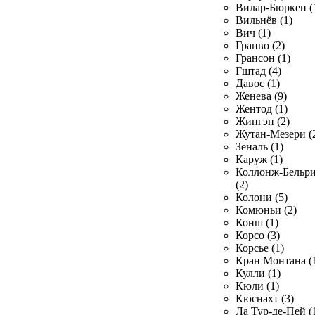
Вилар-Бюркен (
Вильнёв (1)
Вич (1)
Гранво (2)
Грансон (1)
Гштад (4)
Давос (1)
Женева (9)
Жентод (1)
Жингэн (2)
Жутан-Мезери (
Зеналь (1)
Каруж (1)
Коллонж-Бельр
(2)
Колони (5)
Комюньи (2)
Конш (1)
Корсо (3)
Корсье (1)
Кран Монтана (
Кулли (1)
Кюли (1)
Кюснахт (3)
Ла Тур-де-Пей (