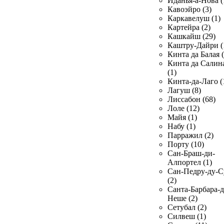
Иданья-а-Нова (
Кавоэйро (3)
Каркавелуш (1)
Картейра (2)
Кашкайш (29)
Каштру-Дайри (
Кинта да Балая (
Кинта да Салин
(1)
Кинта-да-Лаго (
Лагуш (8)
Лиссабон (68)
Лоле (12)
Майя (1)
Набу (1)
Парражил (2)
Порту (10)
Сан-Браш-ди-
Алпортел (1)
Сан-Педру-ду-С
(2)
Санта-Барбара-д
Неше (2)
Сетубал (2)
Силвеш (1)