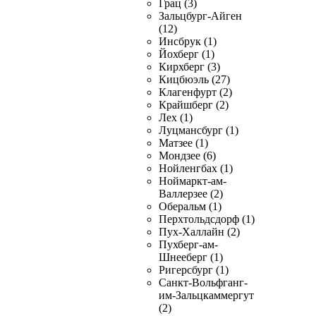
Грац (3)
Зальцбург-Айген
(12)
Инсбрук (1)
Йохберг (1)
Кирхберг (3)
Кицбюэль (27)
Клагенфурт (2)
Крайшберг (2)
Лех (1)
Луцмансбург (1)
Матзее (1)
Мондзее (6)
Нойленгбах (1)
Ноймаркт-ам-
Валлерзее (2)
Оберальм (1)
Перхтольдсдорф (1)
Пух-Халлайн (2)
Пухберг-ам-
Шнееберг (1)
Ригерсбург (1)
Санкт-Вольфганг-
им-Зальцкаммергут
(2)