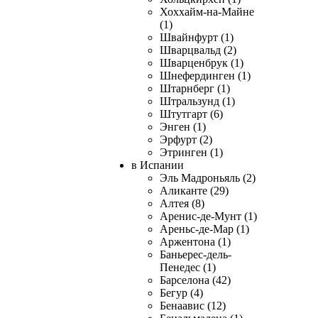
Хоххайм-на-Майне
(1)
Швайнфурт (1)
Шварцвальд (2)
Шварценбрук (1)
Шнефердинген (1)
Штарнберг (1)
Штральзунд (1)
Штутгарт (6)
Энген (1)
Эрфурт (2)
Этринген (1)
в Испании
Эль Мадроньяль (2)
Аликанте (29)
Алтея (8)
Аренис-де-Мунт (1)
Ареньс-де-Мар (1)
Аржентона (1)
Баньерес-дель-
Пенедес (1)
Барселона (42)
Бегур (4)
Бенаавис (12)