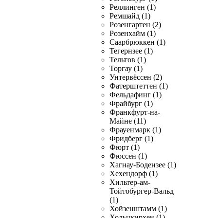
Реллинген (1)
Ремшайд (1)
Розенгартен (2)
Розенхайм (1)
Саарбрюккен (1)
Тегернзее (1)
Тельтов (1)
Торгау (1)
Унтервёссен (2)
Фатерштеттен (1)
Фельдафинг (1)
Фрайбург (1)
Франкфурт-на-
Майне (11)
Фрауенмарк (1)
Фридберг (1)
Фюрт (1)
Фюссен (1)
Хагнау-Бодензее (1)
Хехендорф (1)
Хильтер-ам-
Тойтобургер-Вальд
(1)
Хойзенштамм (1)
Хольцкирхен (1)