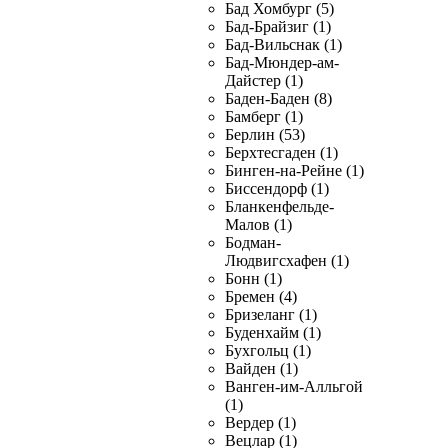
Бад Хомбург (5)
Бад-Брайзиг (1)
Бад-Вильснак (1)
Бад-Мюндер-ам-
Дайстер (1)
Баден-Баден (8)
Бамберг (1)
Берлин (53)
Берхтесгаден (1)
Бинген-на-Рейне (1)
Биссендорф (1)
Бланкенфельде-
Малов (1)
Бодман-
Людвигсхафен (1)
Бонн (1)
Бремен (4)
Бризеланг (1)
Буденхайм (1)
Бухгольц (1)
Вайден (1)
Ванген-им-Алльгой
(1)
Вердер (1)
Вецлар (1)