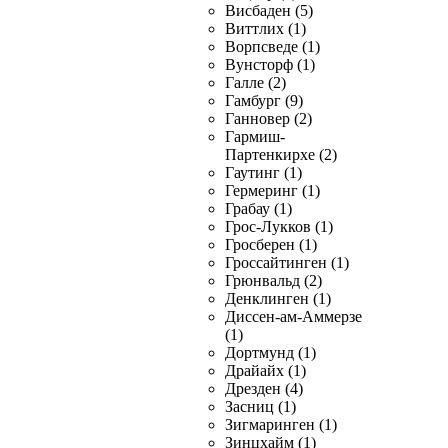
Висбаден (5)
Виттлих (1)
Ворпсведе (1)
Вунсторф (1)
Галле (2)
Гамбург (9)
Ганновер (2)
Гармиш-
Партенкирхе (2)
Гаутинг (1)
Гермеринг (1)
Грабау (1)
Грос-Лукков (1)
Гросберен (1)
Гроссайтинген (1)
Грюнвальд (2)
Денклинген (1)
Диссен-ам-Аммерзе
(1)
Дортмунд (1)
Драйайх (1)
Дрезден (4)
Засниц (1)
Зигмаринген (1)
Зинцхайм (1)