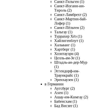
Санкт-Гильген (1)
Санкт-Иоганн-ин-
Тироль (2)
Санкт-Ламбрехт (2)
Санкт-Мартин-бай-
Лофер (1)
Санкт-Пёльтен (2)
Тальгау (1)
Туррахер Хёэ (1)
Хайлигенблут (1)
Хальванг (1)
Хартберг (1)
Хоэнтауэрн (4)
Целль-ам-Зе (1)
Штадль-ан-дер-Мур
(1)
Эггендорф-им-
Траункрайс (1)
Эренхаузен (1)
в Германии
Аугсбург (2)
Ахен (1)
Ашау-им-Кимгау (2)
Бабенсхам (1)
Бад Висзее (1)