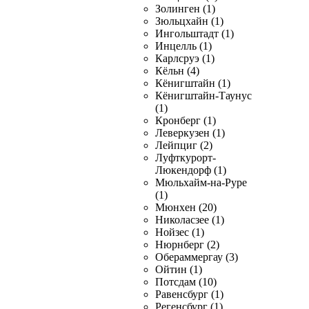
Золинген (1)
Зюльцхайн (1)
Ингольштадт (1)
Инцелль (1)
Карлсруэ (1)
Кёльн (4)
Кёнигштайн (1)
Кёнигштайн-Таунус
(1)
Кронберг (1)
Леверкузен (1)
Лейпциг (2)
Луфткурорт-
Люкендорф (1)
Мюльхайм-на-Руре
(1)
Мюнхен (20)
Николасзее (1)
Нойзес (1)
Нюрнберг (2)
Обераммергау (3)
Ойтин (1)
Потсдам (10)
Равенсбург (1)
Регенсбург (1)