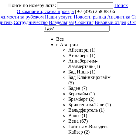
Поиск по номеру лота:
Поиск
О компании, схема проезда
| +7 (495) 258-88-66
ижимости за рубежом
Наши услуги
Новости рынка
Аналитика
Ст
дитель
Сотрудничество
Владельцам
События
Визовый отдел
О к
Все
в Австрии
Айзенэрц (1)
Аннаберг (1)
Аннаберг-им-
Ламмерталь (1)
Бад Ишль (1)
Бад-Клайнкирхгайм
(5)
Баден (7)
Бергхайм (1)
Брамберг (2)
Бриксен-им-Тале (1)
Вальдфиртель (1)
Вальс (1)
Вена (67)
Гойнг-ам-Вильден-
Кайзер (2)