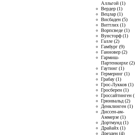
Алльгой (1)
Вердер (1)
Вецлар (1)
Висбаден (5)
Виттлих (1)
Ворпсведе (1)
Вунсторф (1)
Галле (2)
Гамбург (9)
Ганновер (2)
Гармиш-
Партенкирхе (2)
Гаутинг (1)
Гермеринг (1)
Грабау (1)
Грос-Лукков (1)
Гросберен (1)
Гроссайтинген (
Грюнвальд (2)
Денклинген (1)
Диссен-ам-
Аммерзе (1)
Дортмунд (1)
Драйайх (1)
Дрезден (4)