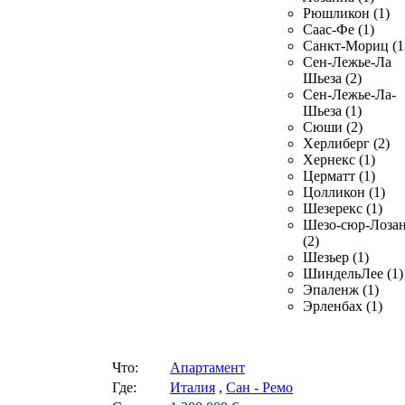
Рюшликон (1)
Саас-Фе (1)
Санкт-Мориц (1
Сен-Лежье-Ла
Шьеза (2)
Сен-Лежье-Ла-
Шьеза (1)
Сюши (2)
Херлиберг (2)
Хернекс (1)
Церматт (1)
Цолликон (1)
Шезерекс (1)
Шезо-сюр-Лоза
(2)
Шезьер (1)
ШиндельЛее (1)
Эпаленж (1)
Эрленбах (1)
Что:
Апартамент
Где:
Италия
,
Сан - Ремо