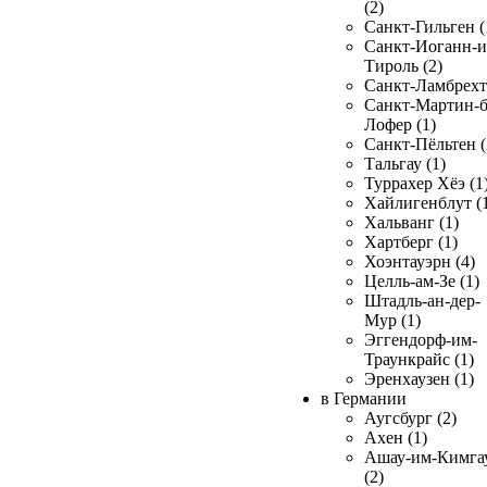
(2)
Санкт-Гильген (
Санкт-Иоганн-и
Тироль (2)
Санкт-Ламбрехт 
Санкт-Мартин-б
Лофер (1)
Санкт-Пёльтен (
Тальгау (1)
Туррахер Хёэ (1
Хайлигенблут (
Хальванг (1)
Хартберг (1)
Хоэнтауэрн (4)
Целль-ам-Зе (1)
Штадль-ан-дер-
Мур (1)
Эггендорф-им-
Траункрайс (1)
Эренхаузен (1)
в Германии
Аугсбург (2)
Ахен (1)
Ашау-им-Кимга
(2)