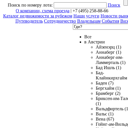
Поиск по номеру лота:
Поиск
О компании, схема проезда
| +7 (495) 258-88-66
Каталог недвижимости за рубежом
Наши услуги
Новости рын
Путеводитель
Сотрудничество
Владельцам
События
Виз
Все
в Австрии
Айзенэрц (1)
Аннаберг (1)
Аннаберг-им-
Ламмерталь (1)
Бад Ишль (1)
Бад-
Клайнкирхгайм 
Баден (7)
Бергхайм (1)
Брамберг (2)
Бриксен-им-Тал
(1)
Вальдфиртель (1
Вальс (1)
Вена (67)
Гойнг-ам-Вильд