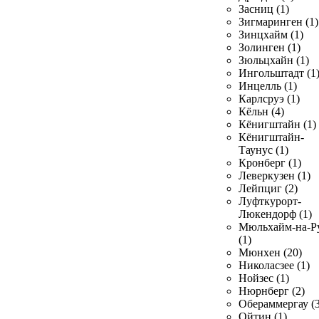
Засниц (1)
Зигмаринген (1)
Зинцхайм (1)
Золинген (1)
Зюльцхайн (1)
Ингольштадт (1
Инцелль (1)
Карлсруэ (1)
Кёльн (4)
Кёнигштайн (1)
Кёнигштайн-
Таунус (1)
Кронберг (1)
Леверкузен (1)
Лейпциг (2)
Луфткурорт-
Люкендорф (1)
Мюльхайм-на-Р
(1)
Мюнхен (20)
Николасзее (1)
Нойзес (1)
Нюрнберг (2)
Обераммергау (3
Ойтин (1)