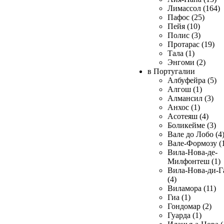
Лимассол (164)
Пафос (25)
Пейя (10)
Полис (3)
Протарас (19)
Тала (1)
Энгоми (2)
в Португалии
Албуфейра (5)
Алгош (1)
Алмансил (3)
Анхос (1)
Асотеяш (4)
Боликейме (3)
Вале до Лобо (4
Вале-Формозу (
Вила-Нова-де-
Милфонтеш (1)
Вила-Нова-ди-Г
(4)
Виламора (11)
Гиа (1)
Гондомар (2)
Гуарда (1)