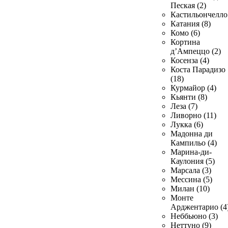
Пеская (2)
Кастильончелло 
Катания (8)
Комо (6)
Кортина
д’Ампеццо (2)
Косенза (4)
Коста Парадизо
(18)
Курмайор (4)
Кьянти (8)
Леза (7)
Ливорно (11)
Лукка (6)
Мадонна ди
Кампильо (4)
Марина-ди-
Каулония (5)
Марсала (3)
Мессина (5)
Милан (10)
Монте
Арджентарио (4
Неббьюно (3)
Неттуно (9)