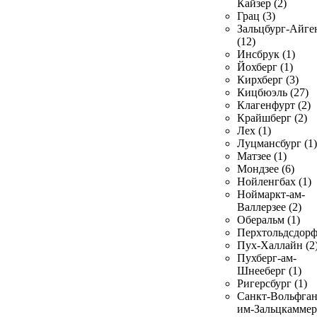
Кайзер (2)
Грац (3)
Зальцбург-Айге
(12)
Инсбрук (1)
Йохберг (1)
Кирхберг (3)
Кицбюэль (27)
Клагенфурт (2)
Крайшберг (2)
Лех (1)
Луцмансбург (1)
Матзее (1)
Мондзее (6)
Нойленгбах (1)
Ноймаркт-ам-
Валлерзее (2)
Оберальм (1)
Перхтольдсдорф
Пух-Халлайн (2
Пухберг-ам-
Шнееберг (1)
Ригерсбург (1)
Санкт-Вольфган
им-Зальцкаммер