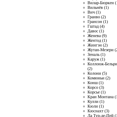
Вилар-Бюркен (
Вильнёв (1)
Вич (1)
Гранво (2)
Грансон (1)
Гштад (4)
Давос (1)
Женева (9)
Жентод (1)
Жингэн (2)
Жутан-Мезери (
Зеналь (1)
Каруж (1)
Коллонж-Бельр
(2)
Колони (5)
Комюньи (2)
Конш (1)
Корсо (3)
Корсье (1)
Кран Монтана (
Кулли (1)
Кюли (1)
Кюснахт (3)
Ла Тур-де-Пей (