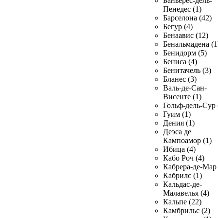
Баньерес-дель-
Пенедес (1)
Барселона (42)
Бегур (4)
Бенаавис (12)
Бенальмадена (1
Бенидорм (5)
Бениса (4)
Бенитачель (3)
Бланес (3)
Валь-де-Сан-
Висенте (1)
Гольф-дель-Сур 
Гуим (1)
Дения (1)
Деэса де
Кампоамор (1)
Ибица (4)
Кабо Роч (4)
Кабрера-де-Мар 
Кабрилс (1)
Кальдас-де-
Малавелья (4)
Кальпе (22)
Камбрильс (2)