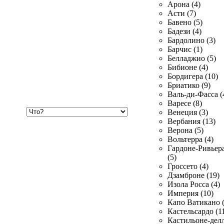
Арона (4)
Асти (7)
Бавено (5)
Бадези (4)
Бардолино (3)
Барчис (1)
Белладжио (5)
Бибионе (4)
Бордигера (10)
Бриатико (9)
Валь-ди-Фасса (
Варесе (8)
Хочу
Венеция (3)
купить
Вербания (13)
Верона (5)
Вольтерра (4)
Гардоне-Ривьер
(5)
Гроссето (4)
Дзамброне (19)
Изола Росса (4)
Империя (10)
Капо Ватикано (
Кастельсардо (1
Кастильоне-делл