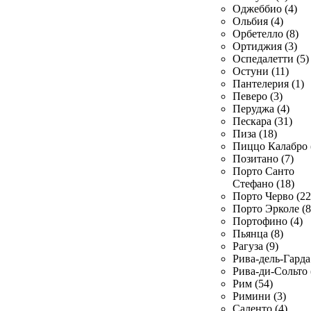
Оджеббио (4)
Ольбия (4)
Орбетелло (8)
Ортиджия (3)
Оспедалетти (5)
Остуни (11)
Пантелерия (1)
Певеро (3)
Перуджа (4)
Пескара (31)
Пиза (18)
Пиццо Калабро 
Позитано (7)
Порто Санто
Стефано (18)
Порто Черво (22
Порто Эрколе (8
Портофино (4)
Пьянца (8)
Рагуза (9)
Рива-дель-Гарда 
Рива-ди-Сольто 
Рим (54)
Римини (3)
Саленто (4)