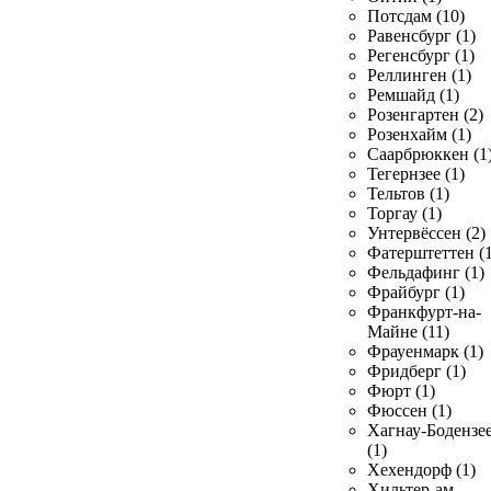
Потсдам (10)
Равенсбург (1)
Регенсбург (1)
Реллинген (1)
Ремшайд (1)
Розенгартен (2)
Розенхайм (1)
Саарбрюккен (1
Тегернзее (1)
Тельтов (1)
Торгау (1)
Унтервёссен (2)
Фатерштеттен (1
Фельдафинг (1)
Фрайбург (1)
Франкфурт-на-
Майне (11)
Фрауенмарк (1)
Фридберг (1)
Фюрт (1)
Фюссен (1)
Хагнау-Бодензе
(1)
Хехендорф (1)
Хильтер-ам-