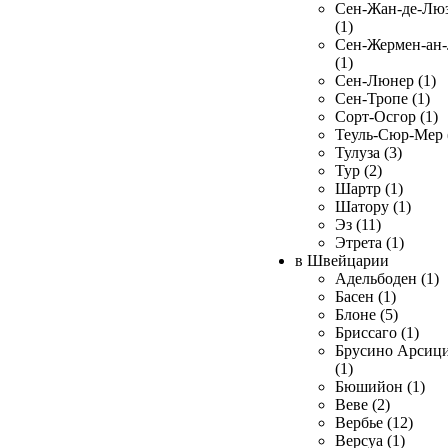
Сен-Жан-де-Лю
(1)
Сен-Жермен-ан
(1)
Сен-Люнер (1)
Сен-Тропе (1)
Сорт-Осгор (1)
Теуль-Сюр-Мер 
Тулуза (3)
Тур (2)
Шартр (1)
Шатору (1)
Эз (11)
Этрета (1)
в Швейцарии
Адельбоден (1)
Басен (1)
Блоне (5)
Бриссаго (1)
Брусино Арсиц
(1)
Бюшийон (1)
Веве (2)
Вербье (12)
Версуа (1)