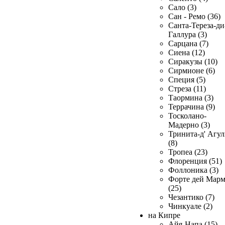
Сало (3)
Сан - Ремо (36)
Санта-Тереза-ди
Галлура (3)
Сарцана (7)
Сиена (12)
Сиракузы (10)
Сирмионе (6)
Специя (5)
Стреза (11)
Таормина (3)
Террачина (9)
Тосколано-
Мадерно (3)
Тринита-д' Агул
(8)
Тропеа (23)
Флоренция (51)
Фоллоника (3)
Форте дей Мар
(25)
Чезантико (7)
Чинкуале (2)
на Кипре
Айя-Напа (15)