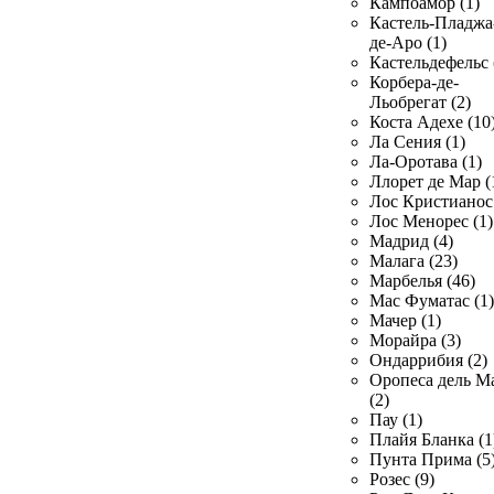
Кампоамор (1)
Кастель-Пладжа
де-Аро (1)
Кастельдефельс 
Корбера-де-
Льобрегат (2)
Коста Адехе (10
Ла Сения (1)
Ла-Оротава (1)
Ллорет де Мар (
Лос Кристианос 
Лос Менорес (1)
Мадрид (4)
Малага (23)
Марбелья (46)
Мас Фуматас (1)
Мачер (1)
Морайра (3)
Ондаррибия (2)
Оропеса дель М
(2)
Пау (1)
Плайя Бланка (1
Пунта Прима (5
Розес (9)