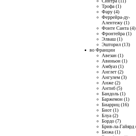
Синтра (11)
Трофа (1)
Фару (4)
Феррейра-ду-
Алентежу (1)
Фонте Санта (4)
Фронтейра (1)
Элваш (1)
Эшторил (13)
во Франции
Авезан (1)
Авиньон (1)
Амбуаз (1)
Англет (2)
Ангулем (3)
Анже (2)
Антиб (5)
Бандоль (1)
Баржемон (1)
Биарриц (16)
Биот (1)
Блуа (2)
Бордо (7)
Брив-ла-Гайярд 
Бюжа (1)