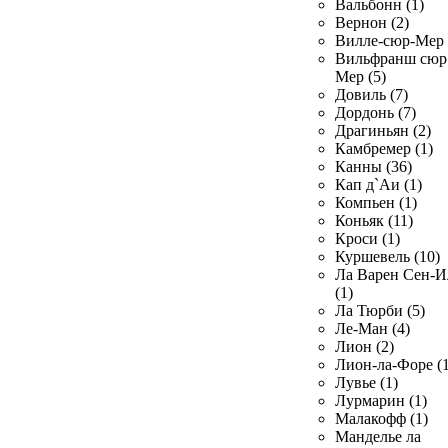
Вальбонн (1)
Вернон (2)
Вилле-сюр-Мер 
Вильфранш сюр
Мер (5)
Довиль (7)
Дордонь (7)
Драгиньян (2)
Камбремер (1)
Канны (36)
Кап д`Аи (1)
Компьен (1)
Коньяк (11)
Кроси (1)
Куршевель (10)
Ла Варен Сен-И
(1)
Ла Тюрби (5)
Ле-Ман (4)
Лион (2)
Лион-ла-Форе (1
Лувье (1)
Лурмарин (1)
Малакофф (1)
Манделье ла