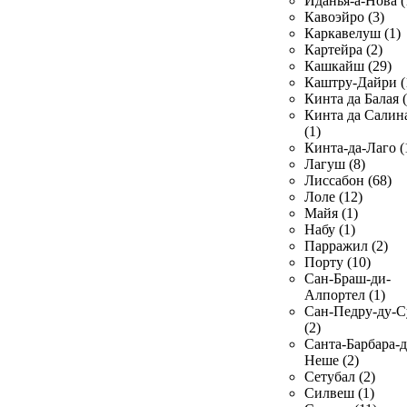
Иданья-а-Нова (
Кавоэйро (3)
Каркавелуш (1)
Картейра (2)
Кашкайш (29)
Каштру-Дайри (
Кинта да Балая (
Кинта да Салин
(1)
Кинта-да-Лаго (
Лагуш (8)
Лиссабон (68)
Лоле (12)
Майя (1)
Набу (1)
Парражил (2)
Порту (10)
Сан-Браш-ди-
Алпортел (1)
Сан-Педру-ду-С
(2)
Санта-Барбара-д
Неше (2)
Сетубал (2)
Силвеш (1)