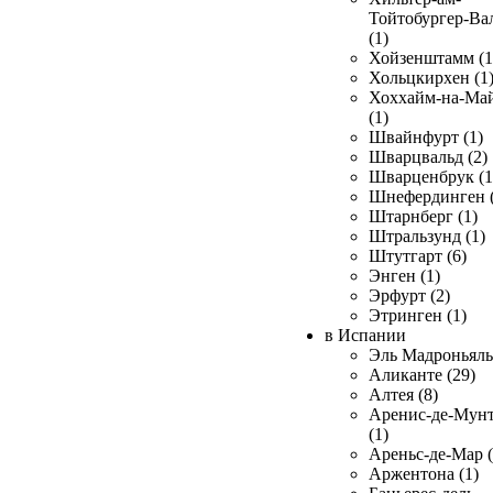
Тойтобургер-Ва
(1)
Хойзенштамм (1
Хольцкирхен (1
Хоххайм-на-Ма
(1)
Швайнфурт (1)
Шварцвальд (2)
Шварценбрук (1
Шнефердинген (
Штарнберг (1)
Штральзунд (1)
Штутгарт (6)
Энген (1)
Эрфурт (2)
Этринген (1)
в Испании
Эль Мадроньяль 
Аликанте (29)
Алтея (8)
Аренис-де-Мун
(1)
Ареньс-де-Мар (
Аржентона (1)