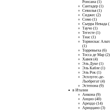
Ронсана (1)
Сантадер (1)
Севилья (1)
Сиджес (2)
Сомо (1)
Сьерра Невада (
Таучо (1)
Тегесте (1)
Тиас (1)
Торвискас Альт
(1)
Торревьеха (6)
Тосса де Мар (2)
Хавея (4)
Эль Дуке (1)
Эль Кабле (1)
Эль Рок (1)
Эсплугес-де-
Льобрегат (4)
Эстепона (9)
в Италии
Анкона (9)
Анцио (40)
Ареццо (14)
Ариццано (3)