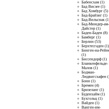
Бабенсхам (1)
Бад Висзее (1)
Бад Хомбург (5)
Бад-Брайзиг (1)
Бад-Вильснак (1
Бад-Мюндер-ам
Дайстер (1)
Баден-Баден (8)
Бамберг (1)
Берлин (53)
Берхтесгаден (1)
Бинген-на-Рейн
(1)
Биссендорф (1)
Бланкенфельде-
Малов (1)
Бодман-
Людвигсхафен (
Бонн (1)
Бремен (4)
Бризеланг (1)
Буденхайм (1)
Бухгольц (1)
Вайден (1)
Ванген-им-