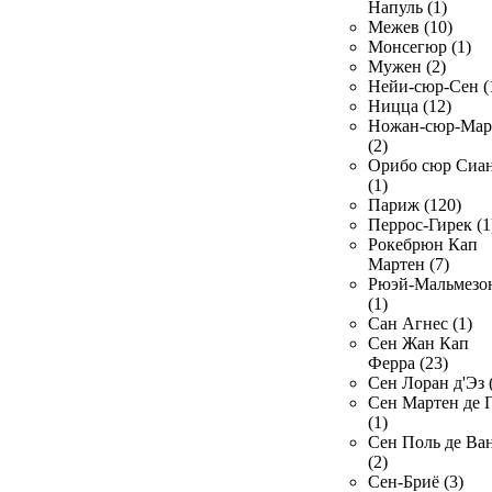
Напуль (1)
Межев (10)
Монсегюр (1)
Мужен (2)
Нейи-сюр-Сен (
Ницца (12)
Ножан-сюр-Ма
(2)
Орибо сюр Сиа
(1)
Париж (120)
Перрос-Гирек (1
Рокебрюн Кап
Мартен (7)
Рюэй-Мальмезо
(1)
Сан Агнес (1)
Сен Жан Кап
Ферра (23)
Сен Лоран д'Эз 
Сен Мартен де 
(1)
Сен Поль де Ва
(2)
Сен-Бриё (3)