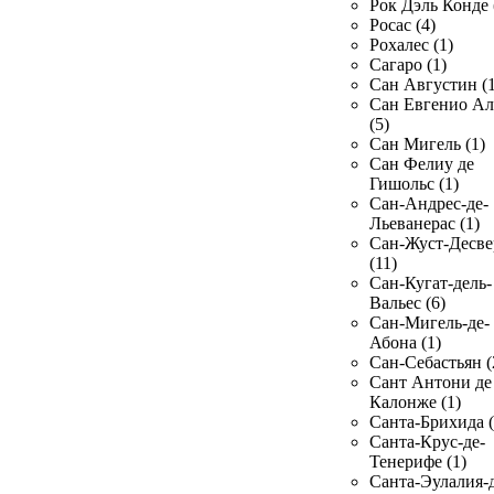
Рок Дэль Конде 
Росас (4)
Рохалес (1)
Сагаро (1)
Сан Августин (1
Сан Евгенио Ал
(5)
Сан Мигель (1)
Сан Фелиу де
Гишольс (1)
Сан-Андрес-де-
Льеванерас (1)
Сан-Жуст-Десве
(11)
Сан-Кугат-дель-
Вальес (6)
Сан-Мигель-де-
Абона (1)
Сан-Себастьян (
Сант Антони де
Калонже (1)
Санта-Брихида (
Санта-Крус-де-
Тенерифе (1)
Санта-Эулалия-д