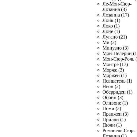
Ле-Мон-Сюр-
Лозанна (3)
Лозанна (17)
Лойк (1)
Локо (1)
Лоне (1)
Лугано (21)
Ми (2)
Минузио (3)
Мон-Пелерин (1
Мон-Сюр-Роль (
Монтрё (17)
Морже (3)
Моржен (1)
Невшатель (1)
Ньон (2)
Оберриден (1)
Обонн (3)
Оливоне (1)
Поми (2)
Пранжен (3)
Прилли (1)
Пюли (1)
Романель-Сюр-
Лозанна (1)