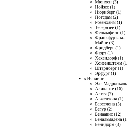
Мюнхен (3)
Нойзес (1)
Нюрнберг (1)
Потсдам (2)
Розенхайм (1)
Тегернзее (1)
Фельдафинг (1)
Франкфурт-на-
Майне (3)
Фридберг (1)
Фюрт (1)
Хехендорф (1)
Хойзенштамм (1
Штарнберг (1)
Эрфурт (1)
в Испании
Эль Мадроньяль 
Аликанте (16)
Алтея (7)
Аржентона (1)
Барселона (3)
Бегур (2)
Бенаавис (12)
Бенальмадена (1
Бенидорм (3)