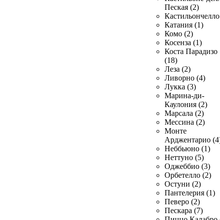
Пеская (2)
Кастильончелло 
Катания (1)
Комо (2)
Косенза (1)
Коста Парадизо
(18)
Леза (2)
Ливорно (4)
Лукка (3)
Марина-ди-
Каулония (2)
Марсала (2)
Мессина (2)
Монте
Арджентарио (4
Неббьюно (1)
Неттуно (5)
Оджеббио (3)
Орбетелло (2)
Остуни (2)
Пантелерия (1)
Певеро (2)
Пескара (7)
Пиццо Калабро 