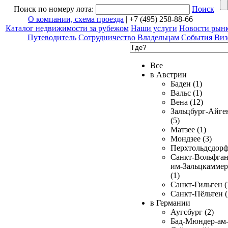
Поиск по номеру лота:
Поиск
О компании, схема проезда
| +7 (495) 258-88-66
Каталог недвижимости за рубежом
Наши услуги
Новости рын
Путеводитель
Сотрудничество
Владельцам
События
Виз
Все
в Австрии
Баден (1)
Вальс (1)
Вена (12)
Зальцбург-Айге
(5)
Матзее (1)
Мондзее (3)
Перхтольдсдорф
Санкт-Вольфган
им-Зальцкаммер
(1)
Санкт-Гильген (
Санкт-Пёльтен (
в Германии
Аугсбург (2)
Бад-Мюндер-ам