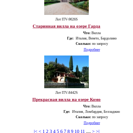
Лот ITV-9026S
Старинная вилла на озере Гарда
Что:
Вилла
Где:
Италия, Венето, Бардолино
Сколько:
по запросу
Подробнее
Лот ITV-8442S
Прекрасная вилла на озере Комо
Что:
Вилла
Где:
Италия, Ломбардия, Белладжио
Сколько:
по запросу
Подробнее
|<
<
1
2
3
4
5
6
7
8
9
10
11
....
>
>|