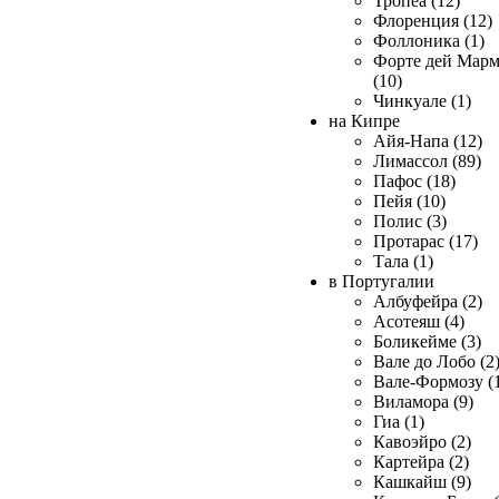
Тропеа (12)
Флоренция (12)
Фоллоника (1)
Форте дей Мар
(10)
Чинкуале (1)
на Кипре
Айя-Напа (12)
Лимассол (89)
Пафос (18)
Пейя (10)
Полис (3)
Протарас (17)
Тала (1)
в Португалии
Албуфейра (2)
Асотеяш (4)
Боликейме (3)
Вале до Лобо (2
Вале-Формозу (
Виламора (9)
Гиа (1)
Кавоэйро (2)
Картейра (2)
Кашкайш (9)