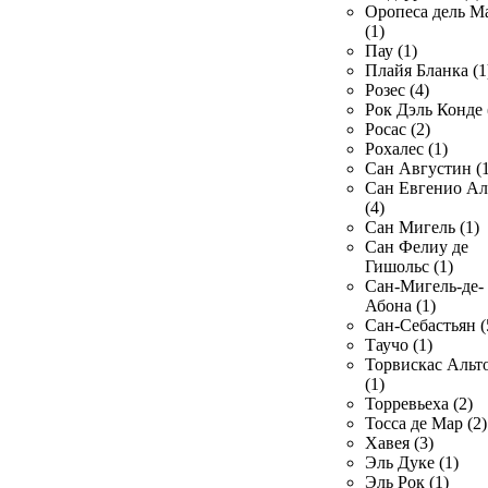
Оропеса дель М
(1)
Пау (1)
Плайя Бланка (1
Розес (4)
Рок Дэль Конде 
Росас (2)
Рохалес (1)
Сан Августин (1
Сан Евгенио Ал
(4)
Сан Мигель (1)
Сан Фелиу де
Гишольс (1)
Сан-Мигель-де-
Абона (1)
Сан-Себастьян (
Таучо (1)
Торвискас Альт
(1)
Торревьеха (2)
Тосса де Мар (2)
Хавея (3)
Эль Дуке (1)
Эль Рок (1)