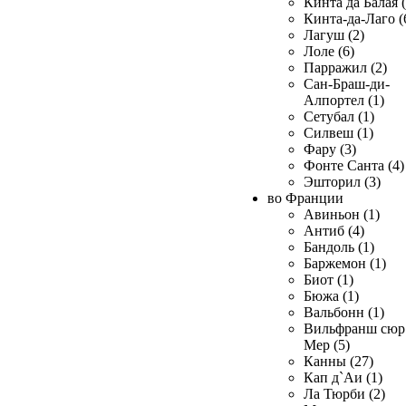
Кинта да Балая (
Кинта-да-Лаго (
Лагуш (2)
Лоле (6)
Парражил (2)
Сан-Браш-ди-
Алпортел (1)
Сетубал (1)
Силвеш (1)
Фару (3)
Фонте Санта (4)
Эшторил (3)
во Франции
Авиньон (1)
Антиб (4)
Бандоль (1)
Баржемон (1)
Биот (1)
Бюжа (1)
Вальбонн (1)
Вильфранш сюр
Мер (5)
Канны (27)
Кап д`Аи (1)
Ла Тюрби (2)