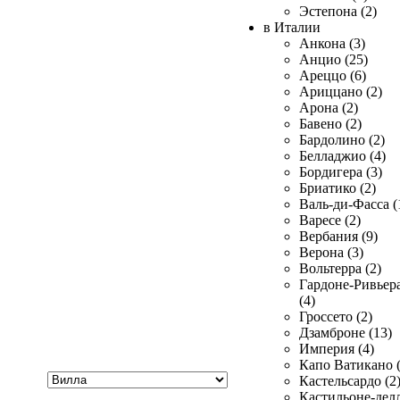
Эстепона (2)
в Италии
Анкона (3)
Анцио (25)
Ареццо (6)
Ариццано (2)
Арона (2)
Бавено (2)
Бардолино (2)
Белладжио (4)
Бордигера (3)
Бриатико (2)
Валь-ди-Фасса (
Варесе (2)
Вербания (9)
Верона (3)
Вольтерра (2)
Гардоне-Ривьер
(4)
Гроссето (2)
Дзамброне (13)
Империя (4)
Капо Ватикано (
Хочу
Кастельсардо (2
купить
Кастильоне-делл