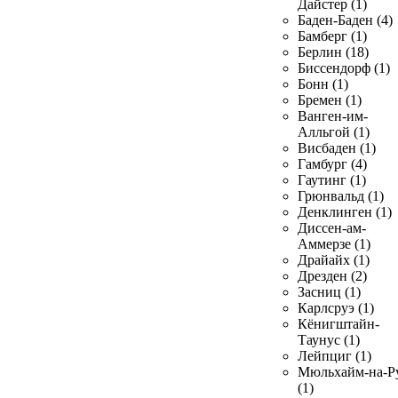
Дайстер (1)
Баден-Баден (4)
Бамберг (1)
Берлин (18)
Биссендорф (1)
Бонн (1)
Бремен (1)
Ванген-им-
Алльгой (1)
Висбаден (1)
Гамбург (4)
Гаутинг (1)
Грюнвальд (1)
Денклинген (1)
Диссен-ам-
Аммерзе (1)
Драйайх (1)
Дрезден (2)
Засниц (1)
Карлсруэ (1)
Кёнигштайн-
Таунус (1)
Лейпциг (1)
Мюльхайм-на-Р
(1)