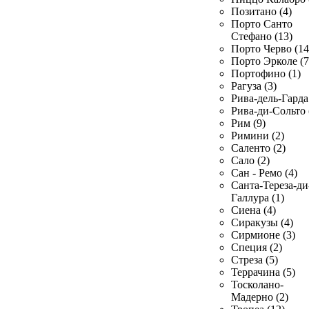
Позитано (4)
Порто Санто
Стефано (13)
Порто Черво (14
Порто Эрколе (7
Портофино (1)
Рагуза (3)
Рива-дель-Гарда 
Рива-ди-Сольто 
Рим (9)
Римини (2)
Саленто (2)
Сало (2)
Сан - Ремо (4)
Санта-Тереза-ди
Галлура (1)
Сиена (4)
Сиракузы (4)
Сирмионе (3)
Специя (2)
Стреза (5)
Террачина (5)
Тосколано-
Мадерно (2)