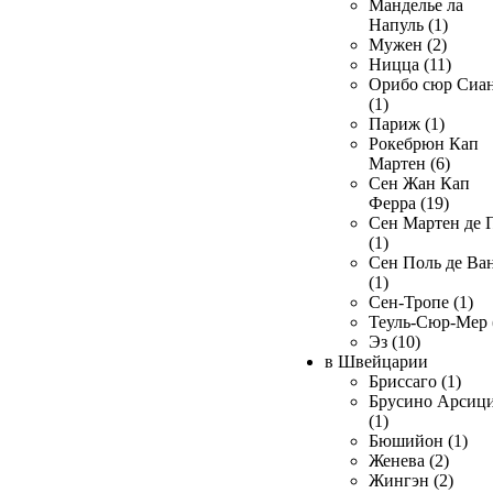
Манделье ла
Напуль (1)
Мужен (2)
Ницца (11)
Орибо сюр Сиа
(1)
Париж (1)
Рокебрюн Кап
Мартен (6)
Сен Жан Кап
Ферра (19)
Сен Мартен де 
(1)
Сен Поль де Ва
(1)
Сен-Тропе (1)
Теуль-Сюр-Мер 
Эз (10)
в Швейцарии
Бриссаго (1)
Брусино Арсиц
(1)
Бюшийон (1)
Женева (2)
Жингэн (2)