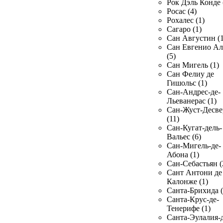
Рок Дэль Конде 
Росас (4)
Рохалес (1)
Сагаро (1)
Сан Августин (1
Сан Евгенио Ал
(5)
Сан Мигель (1)
Сан Фелиу де
Гишольс (1)
Сан-Андрес-де-
Льеванерас (1)
Сан-Жуст-Десве
(11)
Сан-Кугат-дель-
Вальес (6)
Сан-Мигель-де-
Абона (1)
Сан-Себастьян (
Сант Антони де
Калонже (1)
Санта-Брихида (
Санта-Крус-де-
Тенерифе (1)
Санта-Эулалия-д