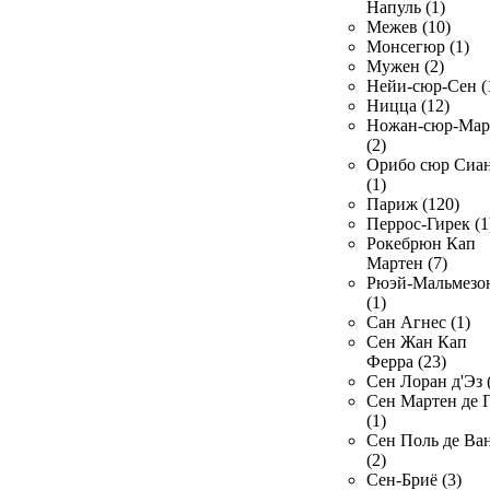
Напуль (1)
Межев (10)
Монсегюр (1)
Мужен (2)
Нейи-сюр-Сен (
Ницца (12)
Ножан-сюр-Ма
(2)
Орибо сюр Сиа
(1)
Париж (120)
Перрос-Гирек (1
Рокебрюн Кап
Мартен (7)
Рюэй-Мальмезо
(1)
Сан Агнес (1)
Сен Жан Кап
Ферра (23)
Сен Лоран д'Эз 
Сен Мартен де 
(1)
Сен Поль де Ва
(2)
Сен-Бриё (3)