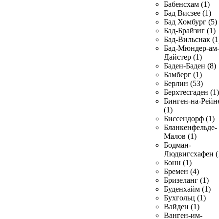
Бабенсхам (1)
Бад Висзее (1)
Бад Хомбург (5)
Бад-Брайзиг (1)
Бад-Вильснак (1
Бад-Мюндер-ам
Дайстер (1)
Баден-Баден (8)
Бамберг (1)
Берлин (53)
Берхтесгаден (1)
Бинген-на-Рейн
(1)
Биссендорф (1)
Бланкенфельде-
Малов (1)
Бодман-
Людвигсхафен (
Бонн (1)
Бремен (4)
Бризеланг (1)
Буденхайм (1)
Бухгольц (1)
Вайден (1)
Ванген-им-