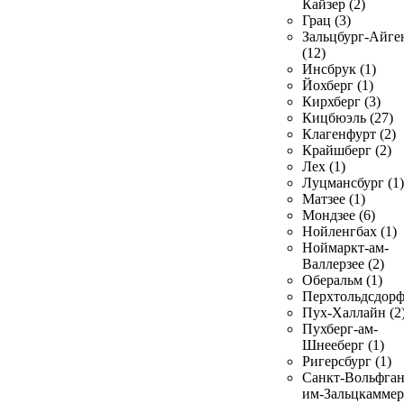
Кайзер (2)
Грац (3)
Зальцбург-Айге
(12)
Инсбрук (1)
Йохберг (1)
Кирхберг (3)
Кицбюэль (27)
Клагенфурт (2)
Крайшберг (2)
Лех (1)
Луцмансбург (1)
Матзее (1)
Мондзее (6)
Нойленгбах (1)
Ноймаркт-ам-
Валлерзее (2)
Оберальм (1)
Перхтольдсдорф
Пух-Халлайн (2
Пухберг-ам-
Шнееберг (1)
Ригерсбург (1)
Санкт-Вольфган
им-Зальцкаммер