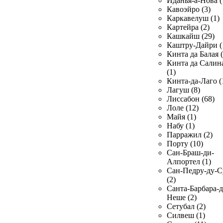
Иданья-а-Нова (
Кавоэйро (3)
Каркавелуш (1)
Картейра (2)
Кашкайш (29)
Каштру-Дайри (
Кинта да Балая (
Кинта да Салин
(1)
Кинта-да-Лаго (
Лагуш (8)
Лиссабон (68)
Лоле (12)
Майя (1)
Набу (1)
Парражил (2)
Порту (10)
Сан-Браш-ди-
Алпортел (1)
Сан-Педру-ду-С
(2)
Санта-Барбара-д
Неше (2)
Сетубал (2)
Силвеш (1)