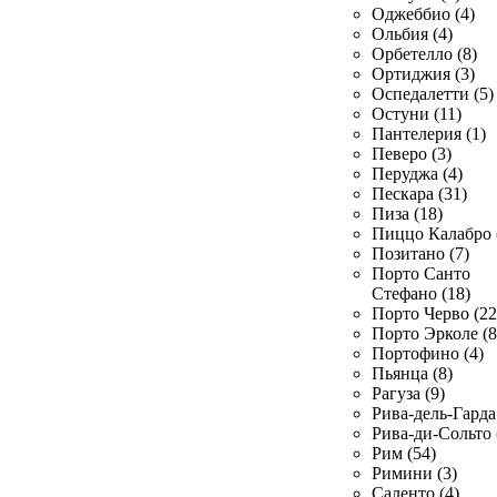
Оджеббио (4)
Ольбия (4)
Орбетелло (8)
Ортиджия (3)
Оспедалетти (5)
Остуни (11)
Пантелерия (1)
Певеро (3)
Перуджа (4)
Пескара (31)
Пиза (18)
Пиццо Калабро 
Позитано (7)
Порто Санто
Стефано (18)
Порто Черво (22
Порто Эрколе (8
Портофино (4)
Пьянца (8)
Рагуза (9)
Рива-дель-Гарда 
Рива-ди-Сольто 
Рим (54)
Римини (3)
Саленто (4)