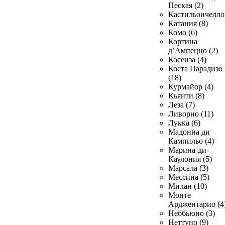
Пеская (2)
Кастильончелло 
Катания (8)
Комо (6)
Кортина
д’Ампеццо (2)
Косенза (4)
Коста Парадизо
(18)
Курмайор (4)
Кьянти (8)
Леза (7)
Ливорно (11)
Лукка (6)
Мадонна ди
Кампильо (4)
Марина-ди-
Каулония (5)
Марсала (3)
Мессина (5)
Милан (10)
Монте
Арджентарио (4
Неббьюно (3)
Неттуно (9)