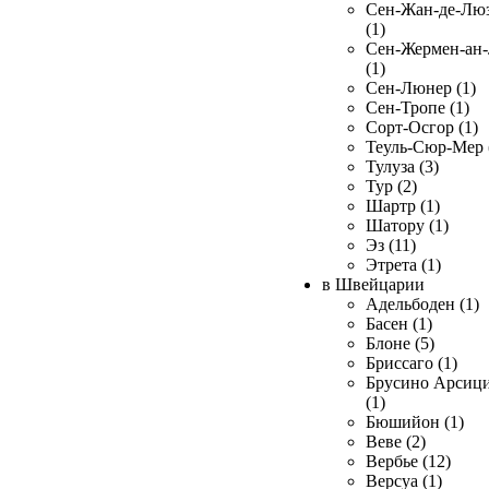
Сен-Жан-де-Лю
(1)
Сен-Жермен-ан
(1)
Сен-Люнер (1)
Сен-Тропе (1)
Сорт-Осгор (1)
Теуль-Сюр-Мер 
Тулуза (3)
Тур (2)
Шартр (1)
Шатору (1)
Эз (11)
Этрета (1)
в Швейцарии
Адельбоден (1)
Басен (1)
Блоне (5)
Бриссаго (1)
Брусино Арсиц
(1)
Бюшийон (1)
Веве (2)
Вербье (12)
Версуа (1)