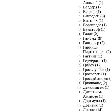
Алльгой (1)
Вердер (1)
Вецлар (1)
Висбаден (5)
Виттлих (1)
Ворпсведе (1)
Вунсторф (1)
Галле (2)
Гамбург (9)
Ганновер (2)
Гармиш-
Партенкирхе (2)
Гаутинг (1)
Гермеринг (1)
Грабау (1)
Грос-Лукков (1)
Гросберен (1)
Гроссайтинген (
Грюнвальд (2)
Денклинген (1)
Диссен-ам-
Аммерзе (1)
Дортмунд (1)
Драйайх (1)
Дрезден (4)