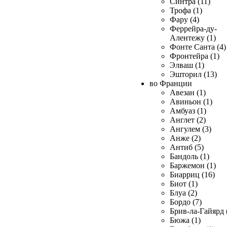
Синтра (11)
Трофа (1)
Фару (4)
Феррейра-ду-
Алентежу (1)
Фонте Санта (4)
Фронтейра (1)
Элваш (1)
Эшторил (13)
во Франции
Авезан (1)
Авиньон (1)
Амбуаз (1)
Англет (2)
Ангулем (3)
Анже (2)
Антиб (5)
Бандоль (1)
Баржемон (1)
Биарриц (16)
Биот (1)
Блуа (2)
Бордо (7)
Брив-ла-Гайярд 
Бюжа (1)