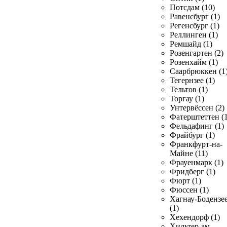
Потсдам (10)
Равенсбург (1)
Регенсбург (1)
Реллинген (1)
Ремшайд (1)
Розенгартен (2)
Розенхайм (1)
Саарбрюккен (1
Тегернзее (1)
Тельтов (1)
Торгау (1)
Унтервёссен (2)
Фатерштеттен (1
Фельдафинг (1)
Фрайбург (1)
Франкфурт-на-
Майне (11)
Фрауенмарк (1)
Фридберг (1)
Фюрт (1)
Фюссен (1)
Хагнау-Бодензе
(1)
Хехендорф (1)
Хильтер-ам-