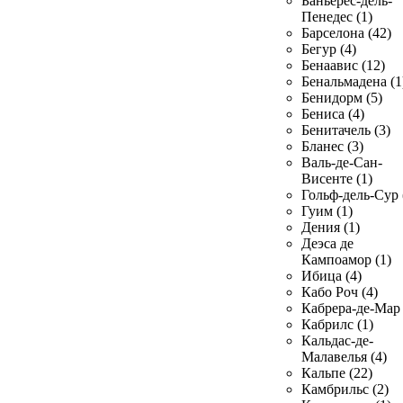
Баньерес-дель-
Пенедес (1)
Барселона (42)
Бегур (4)
Бенаавис (12)
Бенальмадена (1
Бенидорм (5)
Бениса (4)
Бенитачель (3)
Бланес (3)
Валь-де-Сан-
Висенте (1)
Гольф-дель-Сур 
Гуим (1)
Дения (1)
Деэса де
Кампоамор (1)
Ибица (4)
Кабо Роч (4)
Кабрера-де-Мар 
Кабрилс (1)
Кальдас-де-
Малавелья (4)
Кальпе (22)
Камбрильс (2)