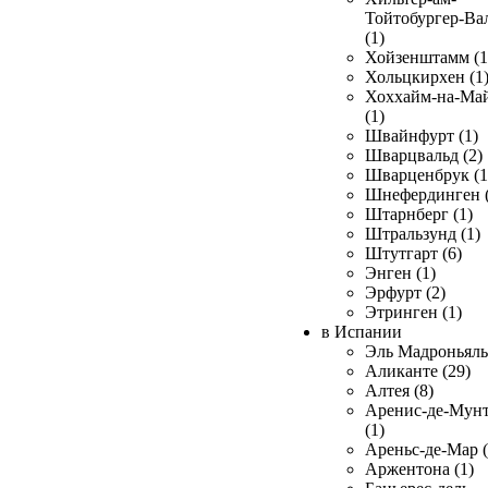
Тойтобургер-Ва
(1)
Хойзенштамм (1
Хольцкирхен (1
Хоххайм-на-Ма
(1)
Швайнфурт (1)
Шварцвальд (2)
Шварценбрук (1
Шнефердинген (
Штарнберг (1)
Штральзунд (1)
Штутгарт (6)
Энген (1)
Эрфурт (2)
Этринген (1)
в Испании
Эль Мадроньяль 
Аликанте (29)
Алтея (8)
Аренис-де-Мун
(1)
Ареньс-де-Мар (
Аржентона (1)