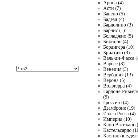
Арона (4)
Асти (7)
Бавено (5)
Бадези (4)
Бардолино (3)
Барчис (1)
Белладжио (5)
Бибионе (4)
Бордигера (10)
Бриатико (9)
Валь-ди-Фасса (
Варесе (8)
Хочу
Венеция (3)
купить
Вербания (13)
Верона (5)
Вольтерра (4)
Гардоне-Ривьер
(5)
Гроссето (4)
Дзамброне (19)
Изола Росса (4)
Империя (10)
Капо Ватикано (
Кастельсардо (1
Кастильоне-делл