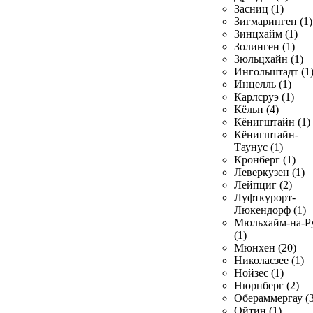
Засниц (1)
Зигмаринген (1)
Зинцхайм (1)
Золинген (1)
Зюльцхайн (1)
Ингольштадт (1
Инцелль (1)
Карлсруэ (1)
Кёльн (4)
Кёнигштайн (1)
Кёнигштайн-
Таунус (1)
Кронберг (1)
Леверкузен (1)
Лейпциг (2)
Луфткурорт-
Люкендорф (1)
Мюльхайм-на-Р
(1)
Мюнхен (20)
Николасзее (1)
Нойзес (1)
Нюрнберг (2)
Обераммергау (3
Ойтин (1)