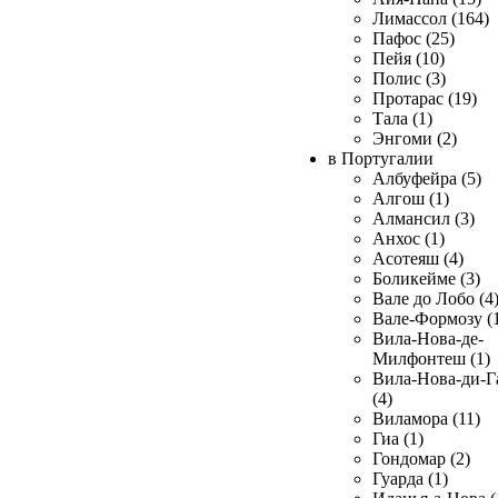
Лимассол (164)
Пафос (25)
Пейя (10)
Полис (3)
Протарас (19)
Тала (1)
Энгоми (2)
в Португалии
Албуфейра (5)
Алгош (1)
Алмансил (3)
Анхос (1)
Асотеяш (4)
Боликейме (3)
Вале до Лобо (4
Вале-Формозу (
Вила-Нова-де-
Милфонтеш (1)
Вила-Нова-ди-Г
(4)
Виламора (11)
Гиа (1)
Гондомар (2)
Гуарда (1)