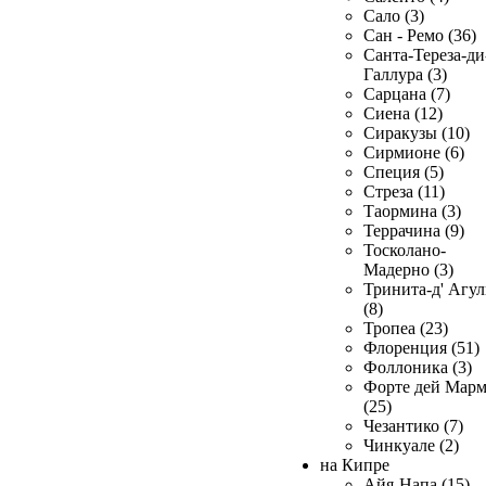
Сало (3)
Сан - Ремо (36)
Санта-Тереза-ди
Галлура (3)
Сарцана (7)
Сиена (12)
Сиракузы (10)
Сирмионе (6)
Специя (5)
Стреза (11)
Таормина (3)
Террачина (9)
Тосколано-
Мадерно (3)
Тринита-д' Агул
(8)
Тропеа (23)
Флоренция (51)
Фоллоника (3)
Форте дей Мар
(25)
Чезантико (7)
Чинкуале (2)
на Кипре
Айя-Напа (15)