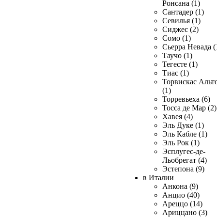
Ронсана (1)
Сантадер (1)
Севилья (1)
Сиджес (2)
Сомо (1)
Сьерра Невада (
Таучо (1)
Тегесте (1)
Тиас (1)
Торвискас Альт
(1)
Торревьеха (6)
Тосса де Мар (2)
Хавея (4)
Эль Дуке (1)
Эль Кабле (1)
Эль Рок (1)
Эсплугес-де-
Льобрегат (4)
Эстепона (9)
в Италии
Анкона (9)
Анцио (40)
Ареццо (14)
Ариццано (3)