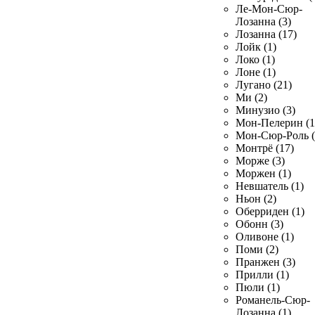
Ле-Мон-Сюр-
Лозанна (3)
Лозанна (17)
Лойк (1)
Локо (1)
Лоне (1)
Лугано (21)
Ми (2)
Минузио (3)
Мон-Пелерин (1
Мон-Сюр-Роль (
Монтрё (17)
Морже (3)
Моржен (1)
Невшатель (1)
Ньон (2)
Оберриден (1)
Обонн (3)
Оливоне (1)
Поми (2)
Пранжен (3)
Прилли (1)
Пюли (1)
Романель-Сюр-
Лозанна (1)