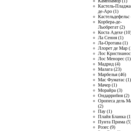
Кампоамор (1)
Кастель-Пладжа
де-Аро (1)
Кастельдефельс 
Корбера-де-
Льобрегат (2)
Коста Адехе (10
Ла Сения (1)
Ла-Оротава (1)
Ллорет де Мар (
Лос Кристианос 
Лос Менорес (1)
Мадрид (4)
Малага (23)
Марбелья (46)
Мас Фуматас (1)
Мачер (1)
Морайра (3)
Ондаррибия (2)
Оропеса дель М
(2)
Пау (1)
Плайя Бланка (1
Пунта Прима (5
Розес (9)