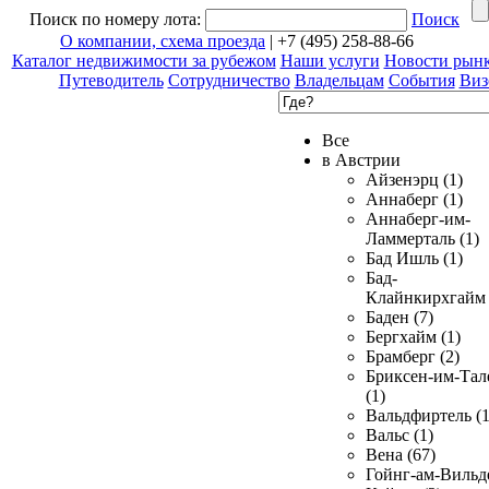
Поиск по номеру лота:
Поиск
О компании, схема проезда
| +7 (495) 258-88-66
Каталог недвижимости за рубежом
Наши услуги
Новости рын
Путеводитель
Сотрудничество
Владельцам
События
Виз
Все
в Австрии
Айзенэрц (1)
Аннаберг (1)
Аннаберг-им-
Ламмерталь (1)
Бад Ишль (1)
Бад-
Клайнкирхгайм 
Баден (7)
Бергхайм (1)
Брамберг (2)
Бриксен-им-Тал
(1)
Вальдфиртель (1
Вальс (1)
Вена (67)
Гойнг-ам-Вильд