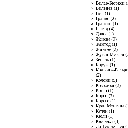
Вилар-Бюркен (
Вильнёв (1)
Вич (1)
Гранво (2)
Грансон (1)
Гштад (4)
Давос (1)
Женева (9)
Жентод (1)
Жингэн (2)
Жутан-Мезери (
Зеналь (1)
Каруж (1)
Коллонж-Бельр
(2)
Колони (5)
Комюньи (2)
Конш (1)
Корсо (3)
Корсье (1)
Кран Монтана (
Кулли (1)
Кюли (1)
Кюснахт (3)
Ла Тур-де-Пей (