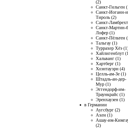
(2)
Санкт-Гильген (
Санкт-Иоганн-и
Тироль (2)
Санкт-Ламбрехт 
Санкт-Мартин-б
Лофер (1)
Санкт-Пёльтен (
Тальгау (1)
Туррахер Хёэ (1
Хайлигенблут (
Хальванг (1)
Хартберг (1)
Хоэнтауэрн (4)
Целль-ам-Зе (1)
Штадль-ан-дер-
Мур (1)
Эггендорф-им-
Траункрайс (1)
Эренхаузен (1)
в Германии
Аугсбург (2)
Ахен (1)
Ашау-им-Кимга
(2)