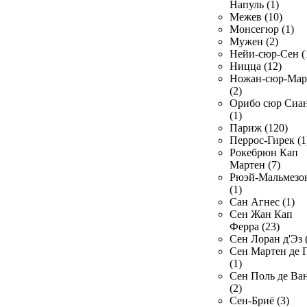
Напуль (1)
Межев (10)
Монсегюр (1)
Мужен (2)
Нейи-сюр-Сен (
Ницца (12)
Ножан-сюр-Ма
(2)
Орибо сюр Сиа
(1)
Париж (120)
Перрос-Гирек (1
Рокебрюн Кап
Мартен (7)
Рюэй-Мальмезо
(1)
Сан Агнес (1)
Сен Жан Кап
Ферра (23)
Сен Лоран д'Эз 
Сен Мартен де 
(1)
Сен Поль де Ва
(2)
Сен-Бриё (3)