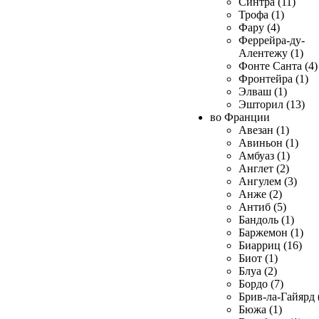
Синтра (11)
Трофа (1)
Фару (4)
Феррейра-ду-
Алентежу (1)
Фонте Санта (4)
Фронтейра (1)
Элваш (1)
Эшторил (13)
во Франции
Авезан (1)
Авиньон (1)
Амбуаз (1)
Англет (2)
Ангулем (3)
Анже (2)
Антиб (5)
Бандоль (1)
Баржемон (1)
Биарриц (16)
Биот (1)
Блуа (2)
Бордо (7)
Брив-ла-Гайярд 
Бюжа (1)