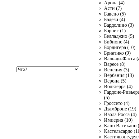
Арона (4)
Асти (7)
Бавено (5)
Бадези (4)
Бардолино (3)
Барчис (1)
Белладжио (5)
Бибионе (4)
Бордигера (10)
Бриатико (9)
Валь-ди-Фасса (
Варесе (8)
Хочу
Венеция (3)
купить
Вербания (13)
Верона (5)
Вольтерра (4)
Гардоне-Ривьер
(5)
Гроссето (4)
Дзамброне (19)
Изола Росса (4)
Империя (10)
Капо Ватикано (
Кастельсардо (1
Кастильоне-делл