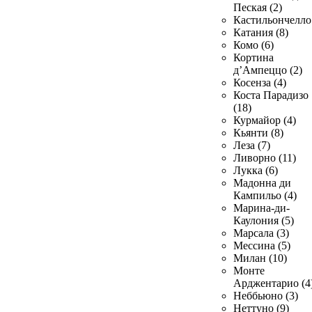
Пеская (2)
Кастильончелло 
Катания (8)
Комо (6)
Кортина
д’Ампеццо (2)
Косенза (4)
Коста Парадизо
(18)
Курмайор (4)
Кьянти (8)
Леза (7)
Ливорно (11)
Лукка (6)
Мадонна ди
Кампильо (4)
Марина-ди-
Каулония (5)
Марсала (3)
Мессина (5)
Милан (10)
Монте
Арджентарио (4
Неббьюно (3)
Неттуно (9)