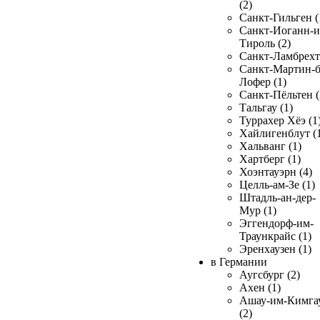
(2)
Санкт-Гильген (
Санкт-Иоганн-и
Тироль (2)
Санкт-Ламбрехт 
Санкт-Мартин-б
Лофер (1)
Санкт-Пёльтен (
Тальгау (1)
Туррахер Хёэ (1
Хайлигенблут (
Хальванг (1)
Хартберг (1)
Хоэнтауэрн (4)
Целль-ам-Зе (1)
Штадль-ан-дер-
Мур (1)
Эггендорф-им-
Траункрайс (1)
Эренхаузен (1)
в Германии
Аугсбург (2)
Ахен (1)
Ашау-им-Кимга
(2)