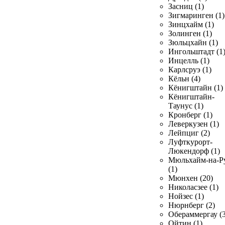
Засниц (1)
Зигмаринген (1)
Зинцхайм (1)
Золинген (1)
Зюльцхайн (1)
Ингольштадт (1
Инцелль (1)
Карлсруэ (1)
Кёльн (4)
Кёнигштайн (1)
Кёнигштайн-
Таунус (1)
Кронберг (1)
Леверкузен (1)
Лейпциг (2)
Луфткурорт-
Люкендорф (1)
Мюльхайм-на-Р
(1)
Мюнхен (20)
Николасзее (1)
Нойзес (1)
Нюрнберг (2)
Обераммергау (3
Ойтин (1)