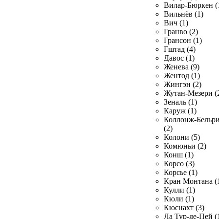
Вилар-Бюркен (
Вильнёв (1)
Вич (1)
Гранво (2)
Грансон (1)
Гштад (4)
Давос (1)
Женева (9)
Жентод (1)
Жингэн (2)
Жутан-Мезери (
Зеналь (1)
Каруж (1)
Коллонж-Бельр
(2)
Колони (5)
Комюньи (2)
Конш (1)
Корсо (3)
Корсье (1)
Кран Монтана (
Кулли (1)
Кюли (1)
Кюснахт (3)
Ла Тур-де-Пей (