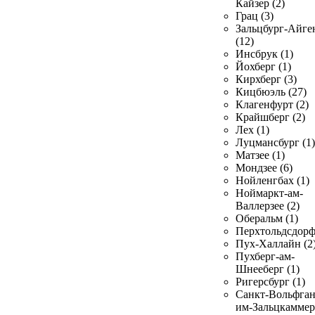
Кайзер (2)
Грац (3)
Зальцбург-Айге
(12)
Инсбрук (1)
Йохберг (1)
Кирхберг (3)
Кицбюэль (27)
Клагенфурт (2)
Крайшберг (2)
Лех (1)
Луцмансбург (1)
Матзее (1)
Мондзее (6)
Нойленгбах (1)
Ноймаркт-ам-
Валлерзее (2)
Оберальм (1)
Перхтольдсдорф
Пух-Халлайн (2
Пухберг-ам-
Шнееберг (1)
Ригерсбург (1)
Санкт-Вольфган
им-Зальцкаммер