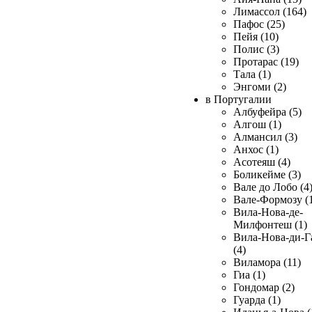
Лимассол (164)
Пафос (25)
Пейя (10)
Полис (3)
Протарас (19)
Тала (1)
Энгоми (2)
в Португалии
Албуфейра (5)
Алгош (1)
Алмансил (3)
Анхос (1)
Асотеяш (4)
Боликейме (3)
Вале до Лобо (4
Вале-Формозу (
Вила-Нова-де-
Милфонтеш (1)
Вила-Нова-ди-Г
(4)
Виламора (11)
Гиа (1)
Гондомар (2)
Гуарда (1)