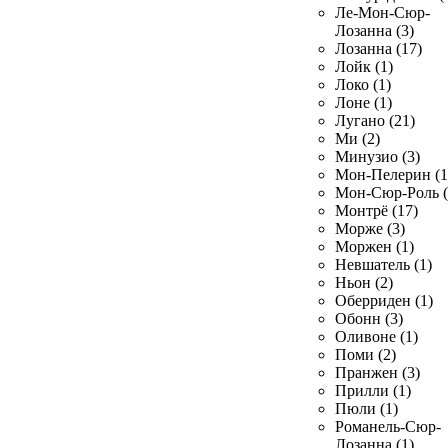
Ле-Мон-Сюр-
Лозанна (3)
Лозанна (17)
Лойк (1)
Локо (1)
Лоне (1)
Лугано (21)
Ми (2)
Минузио (3)
Мон-Пелерин (1
Мон-Сюр-Роль (
Монтрё (17)
Морже (3)
Моржен (1)
Невшатель (1)
Ньон (2)
Оберриден (1)
Обонн (3)
Оливоне (1)
Поми (2)
Пранжен (3)
Прилли (1)
Пюли (1)
Романель-Сюр-
Лозанна (1)