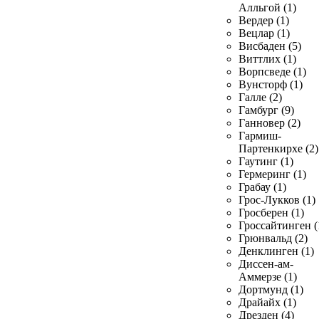
Алльгой (1)
Вердер (1)
Вецлар (1)
Висбаден (5)
Виттлих (1)
Ворпсведе (1)
Вунсторф (1)
Галле (2)
Гамбург (9)
Ганновер (2)
Гармиш-
Партенкирхе (2)
Гаутинг (1)
Гермеринг (1)
Грабау (1)
Грос-Лукков (1)
Гросберен (1)
Гроссайтинген (
Грюнвальд (2)
Денклинген (1)
Диссен-ам-
Аммерзе (1)
Дортмунд (1)
Драйайх (1)
Дрезден (4)