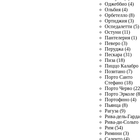
Оджеббио (4)
Ольбия (4)
Орбетелло (8)
Ортиджия (3)
Оспедалетти (5)
Остуни (11)
Пантелерия (1)
Певеро (3)
Перуджа (4)
Пескара (31)
Пиза (18)
Пиццо Калабро 
Позитано (7)
Порто Санто
Стефано (18)
Порто Черво (22
Порто Эрколе (8
Портофино (4)
Пьянца (8)
Рагуза (9)
Рива-дель-Гарда 
Рива-ди-Сольто 
Рим (54)
Римини (3)
Саленто (4)