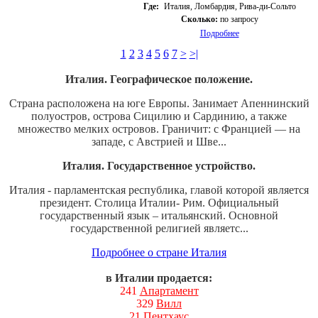
Где:
Италия, Ломбардия, Рива-ди-Сольто
Сколько:
по запросу
Подробнее
1
2
3
4
5
6
7
>
>|
Италия. Географическое положение.
Страна расположена на юге Европы. Занимает Апеннинский
полуостров, острова Сицилию и Сардинию, а также
множество мелких островов. Граничит: с Францией — на
западе, с Австрией и Шве...
Италия. Государственное устройство.
Италия - парламентская республика, главой которой является
президент. Столица Италии- Рим. Официальный
государственный язык – итальянский. Основной
государственной религией являетс...
Подробнее о стране Италия
в Италии продается:
241
Апартамент
329
Вилл
21
Пентхаус