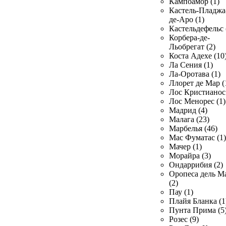
Кампоамор (1)
Кастель-Пладжа
де-Аро (1)
Кастельдефельс 
Корбера-де-
Льобрегат (2)
Коста Адехе (10
Ла Сения (1)
Ла-Оротава (1)
Ллорет де Мар (
Лос Кристианос 
Лос Менорес (1)
Мадрид (4)
Малага (23)
Марбелья (46)
Мас Фуматас (1)
Мачер (1)
Морайра (3)
Ондаррибия (2)
Оропеса дель М
(2)
Пау (1)
Плайя Бланка (1
Пунта Прима (5
Розес (9)