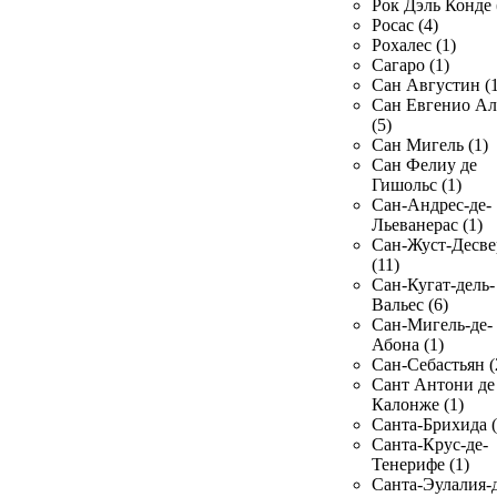
Рок Дэль Конде 
Росас (4)
Рохалес (1)
Сагаро (1)
Сан Августин (1
Сан Евгенио Ал
(5)
Сан Мигель (1)
Сан Фелиу де
Гишольс (1)
Сан-Андрес-де-
Льеванерас (1)
Сан-Жуст-Десве
(11)
Сан-Кугат-дель-
Вальес (6)
Сан-Мигель-де-
Абона (1)
Сан-Себастьян (
Сант Антони де
Калонже (1)
Санта-Брихида (
Санта-Крус-де-
Тенерифе (1)
Санта-Эулалия-д