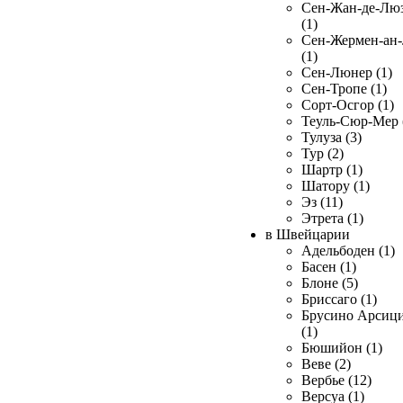
Сен-Жан-де-Лю
(1)
Сен-Жермен-ан
(1)
Сен-Люнер (1)
Сен-Тропе (1)
Сорт-Осгор (1)
Теуль-Сюр-Мер 
Тулуза (3)
Тур (2)
Шартр (1)
Шатору (1)
Эз (11)
Этрета (1)
в Швейцарии
Адельбоден (1)
Басен (1)
Блоне (5)
Бриссаго (1)
Брусино Арсиц
(1)
Бюшийон (1)
Веве (2)
Вербье (12)
Версуа (1)