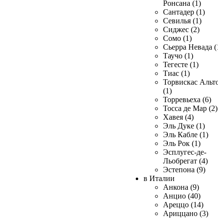
Ронсана (1)
Сантадер (1)
Севилья (1)
Сиджес (2)
Сомо (1)
Сьерра Невада (
Таучо (1)
Тегесте (1)
Тиас (1)
Торвискас Альт
(1)
Торревьеха (6)
Тосса де Мар (2)
Хавея (4)
Эль Дуке (1)
Эль Кабле (1)
Эль Рок (1)
Эсплугес-де-
Льобрегат (4)
Эстепона (9)
в Италии
Анкона (9)
Анцио (40)
Ареццо (14)
Ариццано (3)