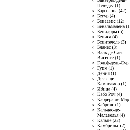
Баньерес-дель-
Пенедес (1)
Барселона (42)
Бегур (4)
Бенаавис (12)
Бенальмадена (1
Бенидорм (5)
Бениса (4)
Бенитачель (3)
Бланес (3)
Валь-де-Сан-
Висенте (1)
Гольф-дель-Сур 
Гуим (1)
Дения (1)
Деэса де
Кампоамор (1)
Ибица (4)
Кабо Роч (4)
Кабрера-де-Мар 
Кабрилс (1)
Кальдас-де-
Малавелья (4)
Кальпе (22)
Камбрильс (2)