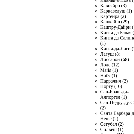
Иданья-а-Нова (
Кавоэйро (3)
Каркавелуш (1)
Картейра (2)
Кашкайш (29)
Каштру-Дайри (
Кинта да Балая (
Кинта да Салин
(1)
Кинта-да-Лаго (
Лагуш (8)
Лиссабон (68)
Лоле (12)
Майя (1)
Набу (1)
Парражил (2)
Порту (10)
Сан-Браш-ди-
Алпортел (1)
Сан-Педру-ду-С
(2)
Санта-Барбара-д
Неше (2)
Сетубал (2)
Силвеш (1)