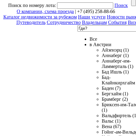
Поиск по номеру лота:
Поиск
О компании, схема проезда
| +7 (495) 258-88-66
Каталог недвижимости за рубежом
Наши услуги
Новости рын
Путеводитель
Сотрудничество
Владельцам
События
Виз
Все
в Австрии
Айзенэрц (1)
Аннаберг (1)
Аннаберг-им-
Ламмерталь (1)
Бад Ишль (1)
Бад-
Клайнкирхгайм 
Баден (7)
Бергхайм (1)
Брамберг (2)
Бриксен-им-Тал
(1)
Вальдфиртель (1
Вальс (1)
Вена (67)
Гойнг-ам-Вильд