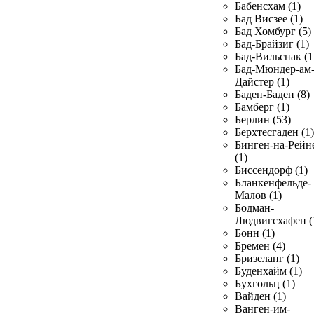
Бабенсхам (1)
Бад Висзее (1)
Бад Хомбург (5)
Бад-Брайзиг (1)
Бад-Вильснак (1
Бад-Мюндер-ам
Дайстер (1)
Баден-Баден (8)
Бамберг (1)
Берлин (53)
Берхтесгаден (1)
Бинген-на-Рейн
(1)
Биссендорф (1)
Бланкенфельде-
Малов (1)
Бодман-
Людвигсхафен (
Бонн (1)
Бремен (4)
Бризеланг (1)
Буденхайм (1)
Бухгольц (1)
Вайден (1)
Ванген-им-