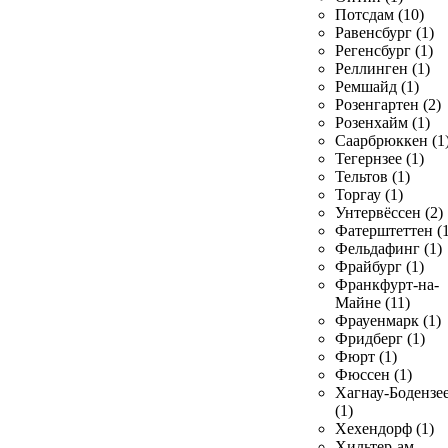
Потсдам (10)
Равенсбург (1)
Регенсбург (1)
Реллинген (1)
Ремшайд (1)
Розенгартен (2)
Розенхайм (1)
Саарбрюккен (1
Тегернзее (1)
Тельтов (1)
Торгау (1)
Унтервёссен (2)
Фатерштеттен (1
Фельдафинг (1)
Фрайбург (1)
Франкфурт-на-
Майне (11)
Фрауенмарк (1)
Фридберг (1)
Фюрт (1)
Фюссен (1)
Хагнау-Бодензе
(1)
Хехендорф (1)
Хильтер-ам-