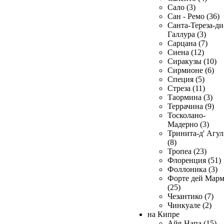
Сало (3)
Сан - Ремо (36)
Санта-Тереза-ди
Галлура (3)
Сарцана (7)
Сиена (12)
Сиракузы (10)
Сирмионе (6)
Специя (5)
Стреза (11)
Таормина (3)
Террачина (9)
Тосколано-
Мадерно (3)
Тринита-д' Агул
(8)
Тропеа (23)
Флоренция (51)
Фоллоника (3)
Форте дей Мар
(25)
Чезантико (7)
Чинкуале (2)
на Кипре
Айя-Напа (15)