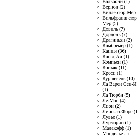
Вальбонн (1)
Вернон (2)
Вилле-сюр-Мер 
Вильфранш сюр
Мер (5)
Довиль (7)
Дордонь (7)
Драгиньян (2)
Камбремер (1)
Канны (36)
Кап д`Аи (1)
Компьен (1)
Коньяк (11)
Кроси (1)
Куршевель (10)
Ла Варен Сен-И
(1)
Ла Тюрби (5)
Ле-Ман (4)
Лион (2)
Лион-ла-Форе (1
Лувье (1)
Лурмарин (1)
Малакофф (1)
Манделье ла