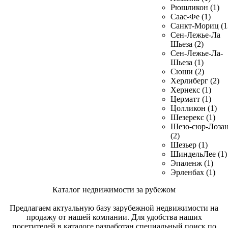
Рюшликон (1)
Саас-Фе (1)
Санкт-Мориц (1
Сен-Лежье-Ла
Шьеза (2)
Сен-Лежье-Ла-
Шьеза (1)
Сюши (2)
Херлиберг (2)
Хернекс (1)
Церматт (1)
Цолликон (1)
Шезерекс (1)
Шезо-сюр-Лоза
(2)
Шезьер (1)
ШиндельЛее (1)
Эпаленж (1)
Эрленбах (1)
Каталог недвижимости за рубежом
Предлагаем актуальную базу зарубежной недвижимости на
продажу от нашей компании. Для удобства наших
посетителей в каталоге разработан специальный поиск по