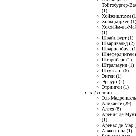
Тойтобургер-Ва
(1)
Хойзенштамм (1
Хольцкирхен (1
Хоххайм-на-Ма
(1)
Швайнфурт (1)
Шварцвальд (2)
Шварценбрук (1
Шнефердинген (
Штарнберг (1)
Штральзунд (1)
Штутгарт (6)
Энген (1)
Эрфурт (2)
Этринген (1)
в Испании
Эль Мадроньяль 
Аликанте (29)
Алтея (8)
Аренис-де-Мун
(1)
Ареньс-де-Мар (
Аржентона (1)