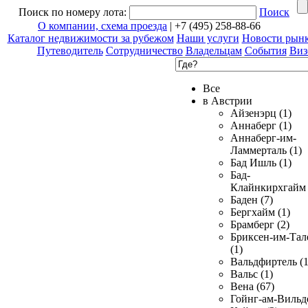
Поиск по номеру лота:
Поиск
О компании, схема проезда
| +7 (495) 258-88-66
Каталог недвижимости за рубежом
Наши услуги
Новости рын
Путеводитель
Сотрудничество
Владельцам
События
Виз
Все
в Австрии
Айзенэрц (1)
Аннаберг (1)
Аннаберг-им-
Ламмерталь (1)
Бад Ишль (1)
Бад-
Клайнкирхгайм 
Баден (7)
Бергхайм (1)
Брамберг (2)
Бриксен-им-Тал
(1)
Вальдфиртель (1
Вальс (1)
Вена (67)
Гойнг-ам-Вильд