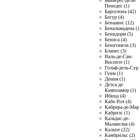
Баньерес-дель-
Пенедес (1)
Барселона (42)
Бегур (4)
Бенаавис (12)
Бенальмадена (1
Бенидорм (5)
Бениса (4)
Бенитачель (3)
Бланес (3)
Валь-де-Сан-
Висенте (1)
Гольф-дель-Сур 
Гуим (1)
Дения (1)
Деэса де
Кампоамор (1)
Ибица (4)
Кабо Роч (4)
Кабрера-де-Мар 
Кабрилс (1)
Кальдас-де-
Малавелья (4)
Кальпе (22)
Камбрильс (2)