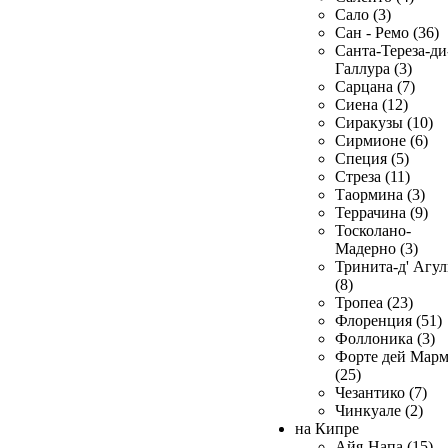
Сало (3)
Сан - Ремо (36)
Санта-Тереза-ди
Галлура (3)
Сарцана (7)
Сиена (12)
Сиракузы (10)
Сирмионе (6)
Специя (5)
Стреза (11)
Таормина (3)
Террачина (9)
Тосколано-
Мадерно (3)
Тринита-д' Агул
(8)
Тропеа (23)
Флоренция (51)
Фоллоника (3)
Форте дей Мар
(25)
Чезантико (7)
Чинкуале (2)
на Кипре
Айя-Напа (15)