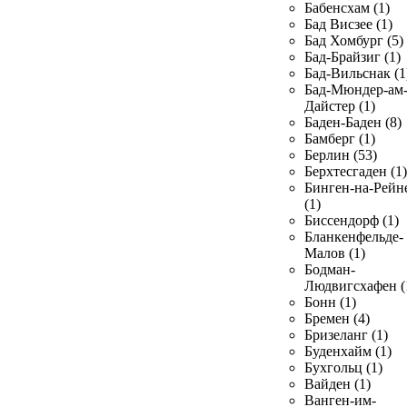
Бабенсхам (1)
Бад Висзее (1)
Бад Хомбург (5)
Бад-Брайзиг (1)
Бад-Вильснак (1
Бад-Мюндер-ам
Дайстер (1)
Баден-Баден (8)
Бамберг (1)
Берлин (53)
Берхтесгаден (1)
Бинген-на-Рейн
(1)
Биссендорф (1)
Бланкенфельде-
Малов (1)
Бодман-
Людвигсхафен (
Бонн (1)
Бремен (4)
Бризеланг (1)
Буденхайм (1)
Бухгольц (1)
Вайден (1)
Ванген-им-