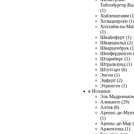
Тойтобургер-Ва
(1)
Хойзенштамм (1
Хольцкирхен (1
Хоххайм-на-Ма
(1)
Швайнфурт (1)
Шварцвальд (2)
Шварценбрук (1
Шнефердинген (
Штарнберг (1)
Штральзунд (1)
Штутгарт (6)
Энген (1)
Эрфурт (2)
Этринген (1)
в Испании
Эль Мадроньяль 
Аликанте (29)
Алтея (8)
Аренис-де-Мун
(1)
Ареньс-де-Мар (
Аржентона (1)