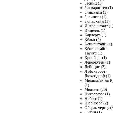
Засниц (1)
Зигмаринген (1)
Зинцхайм (1)
Золинген (1)
Зюльцхайн (1)
Ингольштадт (1
Инцелль (1)
Карлсруэ (1)
Кёльн (4)
Кёнигштайн (1)
Кёнигштайн-
Таунус (1)
Кронберг (1)
Леверкузен (1)
Лейпциг (2)
Луфткурорт-
Люкендорф (1)
Мюльхайм-на-Р
(1)
Мюнхен (20)
Николасзее (1)
Нойзес (1)
Нюрнберг (2)
Обераммергау (3
Ойтин (1)