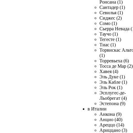
Ронсана (1)
Сантадер (1)
Севилья (1)
Сиджес (2)
Сомо (1)
Сьерра Невада (
Таучо (1)
Тегесте (1)
Тиас (1)
Торвискас Альт
(1)
Торревьеха (6)
Тосса де Мар (2)
Хавея (4)
Эль Дуке (1)
Эль Кабле (1)
Эль Рок (1)
Эсплугес-де-
Льобрегат (4)
Эстепона (9)
в Италии
Анкона (9)
Анцио (40)
Ареццо (14)
Ариццано (3)