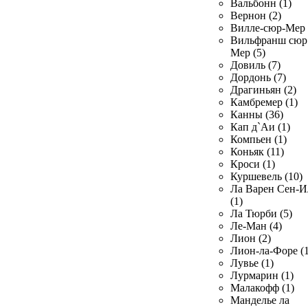
Вальбонн (1)
Вернон (2)
Вилле-сюр-Мер 
Вильфранш сюр
Мер (5)
Довиль (7)
Дордонь (7)
Драгиньян (2)
Камбремер (1)
Канны (36)
Кап д`Аи (1)
Компьен (1)
Коньяк (11)
Кроси (1)
Куршевель (10)
Ла Варен Сен-И
(1)
Ла Тюрби (5)
Ле-Ман (4)
Лион (2)
Лион-ла-Форе (1
Лувье (1)
Лурмарин (1)
Малакофф (1)
Манделье ла