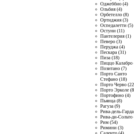
Оджеббио (4)
Ольбия (4)
Орбетелло (8)
Ортиджия (3)
Оспедалетти (5)
Остуни (11)
Пантелерия (1)
Певеро (3)
Перуджа (4)
Пескара (31)
Пиза (18)
Пиццо Калабро 
Позитано (7)
Порто Санто
Стефано (18)
Порто Черво (22
Порто Эрколе (8
Портофино (4)
Пьянца (8)
Рагуза (9)
Рива-дель-Гарда 
Рива-ди-Сольто 
Рим (54)
Римини (3)
Саленто (4)