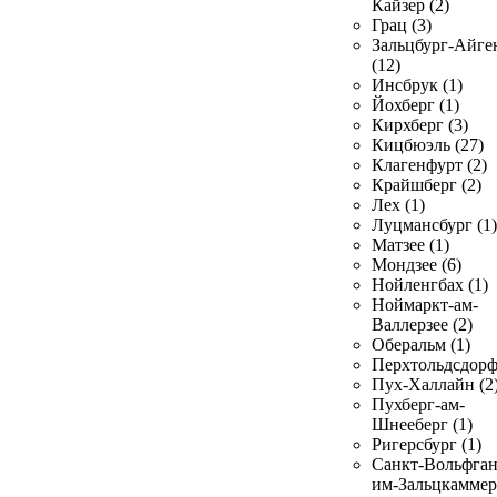
Кайзер (2)
Грац (3)
Зальцбург-Айге
(12)
Инсбрук (1)
Йохберг (1)
Кирхберг (3)
Кицбюэль (27)
Клагенфурт (2)
Крайшберг (2)
Лех (1)
Луцмансбург (1)
Матзее (1)
Мондзее (6)
Нойленгбах (1)
Ноймаркт-ам-
Валлерзее (2)
Оберальм (1)
Перхтольдсдорф
Пух-Халлайн (2
Пухберг-ам-
Шнееберг (1)
Ригерсбург (1)
Санкт-Вольфган
им-Зальцкаммер