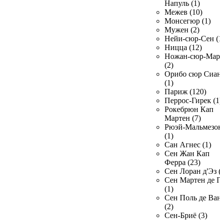
Напуль (1)
Межев (10)
Монсегюр (1)
Мужен (2)
Нейи-сюр-Сен (
Ницца (12)
Ножан-сюр-Ма
(2)
Орибо сюр Сиа
(1)
Париж (120)
Перрос-Гирек (1
Рокебрюн Кап
Мартен (7)
Рюэй-Мальмезо
(1)
Сан Агнес (1)
Сен Жан Кап
Ферра (23)
Сен Лоран д'Эз 
Сен Мартен де 
(1)
Сен Поль де Ва
(2)
Сен-Бриё (3)