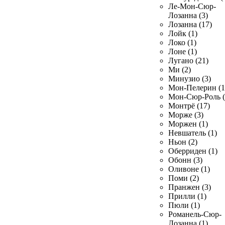
Ле-Мон-Сюр-
Лозанна (3)
Лозанна (17)
Лойк (1)
Локо (1)
Лоне (1)
Лугано (21)
Ми (2)
Минузио (3)
Мон-Пелерин (1
Мон-Сюр-Роль (
Монтрё (17)
Морже (3)
Моржен (1)
Невшатель (1)
Ньон (2)
Оберриден (1)
Обонн (3)
Оливоне (1)
Поми (2)
Пранжен (3)
Прилли (1)
Пюли (1)
Романель-Сюр-
Лозанна (1)