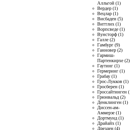
Алльгой (1)
Вердер (1)
Вецлар (1)
Висбаден (5)
Виттлих (1)
Ворпсведе (1)
Вунсторф (1)
Галле (2)
Гамбург (9)
Ганновер (2)
Гармиш-
Партенкирхе (2)
Гаутинг (1)
Гермеринг (1)
Грабау (1)
Грос-Лукков (1)
Гросберен (1)
Гроссайтинген (
Грюнвальд (2)
Денклинген (1)
Диссен-ам-
Аммерзе (1)
Дортмунд (1)
Драйайх (1)
Дрезден (4)