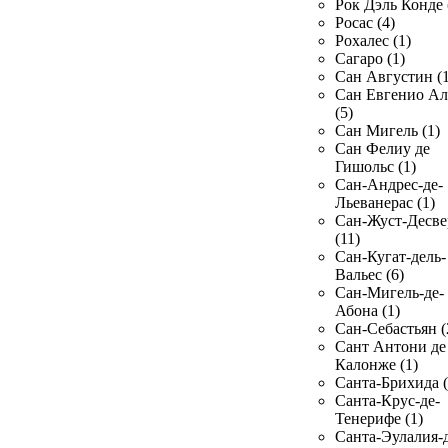
Рок Дэль Конде 
Росас (4)
Рохалес (1)
Сагаро (1)
Сан Августин (1
Сан Евгенио Ал
(5)
Сан Мигель (1)
Сан Фелиу де
Гишольс (1)
Сан-Андрес-де-
Льеванерас (1)
Сан-Жуст-Десве
(11)
Сан-Кугат-дель-
Вальес (6)
Сан-Мигель-де-
Абона (1)
Сан-Себастьян (
Сант Антони де
Калонже (1)
Санта-Брихида (
Санта-Крус-де-
Тенерифе (1)
Санта-Эулалия-д