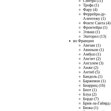
Синтра (11)
Трофа (1)
Фару (4)
Феррейра-ду-
Алентежу (1)
Фонте Санта (4)
Фронтейра (1)
Элваш (1)
Эшторил (13)
во Франции
Авезан (1)
Авиньон (1)
Амбуаз (1)
Англет (2)
Ангулем (3)
Анже (2)
Антиб (5)
Бандоль (1)
Баржемон (1)
Биарриц (16)
Биот (1)
Блуа (2)
Бордо (7)
Брив-ла-Гайярд 
Бюжа (1)