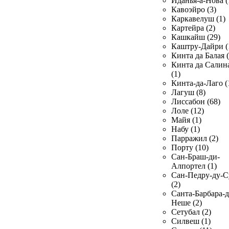
Иданья-а-Нова (
Кавоэйро (3)
Каркавелуш (1)
Картейра (2)
Кашкайш (29)
Каштру-Дайри (
Кинта да Балая (
Кинта да Салин
(1)
Кинта-да-Лаго (
Лагуш (8)
Лиссабон (68)
Лоле (12)
Майя (1)
Набу (1)
Парражил (2)
Порту (10)
Сан-Браш-ди-
Алпортел (1)
Сан-Педру-ду-С
(2)
Санта-Барбара-д
Неше (2)
Сетубал (2)
Силвеш (1)