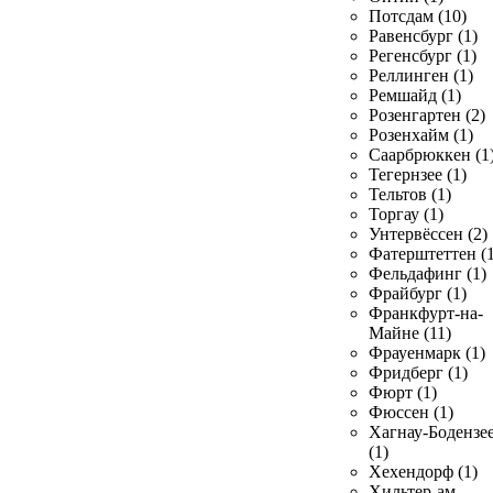
Потсдам (10)
Равенсбург (1)
Регенсбург (1)
Реллинген (1)
Ремшайд (1)
Розенгартен (2)
Розенхайм (1)
Саарбрюккен (1
Тегернзее (1)
Тельтов (1)
Торгау (1)
Унтервёссен (2)
Фатерштеттен (1
Фельдафинг (1)
Фрайбург (1)
Франкфурт-на-
Майне (11)
Фрауенмарк (1)
Фридберг (1)
Фюрт (1)
Фюссен (1)
Хагнау-Бодензе
(1)
Хехендорф (1)
Хильтер-ам-