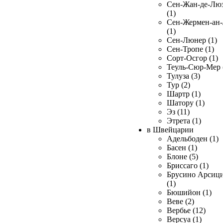
Сен-Жан-де-Лю
(1)
Сен-Жермен-ан
(1)
Сен-Люнер (1)
Сен-Тропе (1)
Сорт-Осгор (1)
Теуль-Сюр-Мер 
Тулуза (3)
Тур (2)
Шартр (1)
Шатору (1)
Эз (11)
Этрета (1)
в Швейцарии
Адельбоден (1)
Басен (1)
Блоне (5)
Бриссаго (1)
Брусино Арсиц
(1)
Бюшийон (1)
Веве (2)
Вербье (12)
Версуа (1)