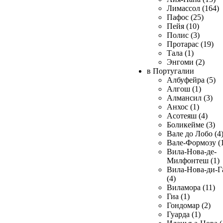
Лимассол (164)
Пафос (25)
Пейя (10)
Полис (3)
Протарас (19)
Тала (1)
Энгоми (2)
в Португалии
Албуфейра (5)
Алгош (1)
Алмансил (3)
Анхос (1)
Асотеяш (4)
Боликейме (3)
Вале до Лобо (4
Вале-Формозу (
Вила-Нова-де-
Милфонтеш (1)
Вила-Нова-ди-Г
(4)
Виламора (11)
Гиа (1)
Гондомар (2)
Гуарда (1)