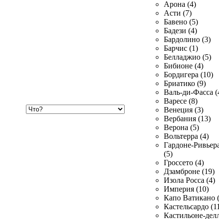
Арона (4)
Асти (7)
Бавено (5)
Бадези (4)
Бардолино (3)
Барчис (1)
Белладжио (5)
Бибионе (4)
Бордигера (10)
Бриатико (9)
Валь-ди-Фасса (
Варесе (8)
Хочу
Венеция (3)
купить
Вербания (13)
Верона (5)
Вольтерра (4)
Гардоне-Ривьер
(5)
Гроссето (4)
Дзамброне (19)
Изола Росса (4)
Империя (10)
Капо Ватикано (
Кастельсардо (1
Кастильоне-делл