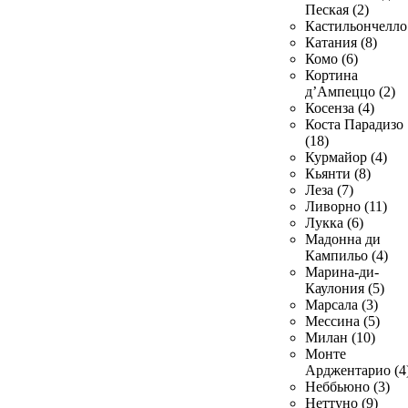
Пеская (2)
Кастильончелло 
Катания (8)
Комо (6)
Кортина
д’Ампеццо (2)
Косенза (4)
Коста Парадизо
(18)
Курмайор (4)
Кьянти (8)
Леза (7)
Ливорно (11)
Лукка (6)
Мадонна ди
Кампильо (4)
Марина-ди-
Каулония (5)
Марсала (3)
Мессина (5)
Милан (10)
Монте
Арджентарио (4
Неббьюно (3)
Неттуно (9)