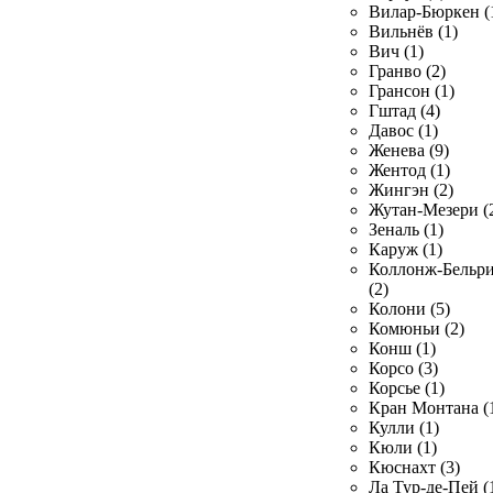
Вилар-Бюркен (
Вильнёв (1)
Вич (1)
Гранво (2)
Грансон (1)
Гштад (4)
Давос (1)
Женева (9)
Жентод (1)
Жингэн (2)
Жутан-Мезери (
Зеналь (1)
Каруж (1)
Коллонж-Бельр
(2)
Колони (5)
Комюньи (2)
Конш (1)
Корсо (3)
Корсье (1)
Кран Монтана (
Кулли (1)
Кюли (1)
Кюснахт (3)
Ла Тур-де-Пей (