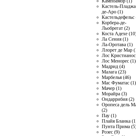
Кампоамор (1)
Кастель-Пладжа
де-Аро (1)
Кастельдефельс 
Корбера-де-
Льобрегат (2)
Коста Адехе (10
Ла Сения (1)
Ла-Оротава (1)
Ллорет де Мар (
Лос Кристианос 
Лос Менорес (1)
Мадрид (4)
Малага (23)
Марбелья (46)
Мас Фуматас (1)
Мачер (1)
Морайра (3)
Ондаррибия (2)
Оропеса дель М
(2)
Пау (1)
Плайя Бланка (1
Пунта Прима (5
Розес (9)