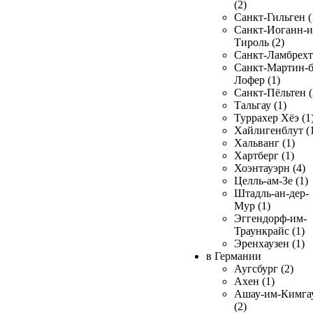
(2)
Санкт-Гильген (
Санкт-Иоганн-и
Тироль (2)
Санкт-Ламбрехт 
Санкт-Мартин-б
Лофер (1)
Санкт-Пёльтен (
Тальгау (1)
Туррахер Хёэ (1
Хайлигенблут (
Хальванг (1)
Хартберг (1)
Хоэнтауэрн (4)
Целль-ам-Зе (1)
Штадль-ан-дер-
Мур (1)
Эггендорф-им-
Траункрайс (1)
Эренхаузен (1)
в Германии
Аугсбург (2)
Ахен (1)
Ашау-им-Кимга
(2)