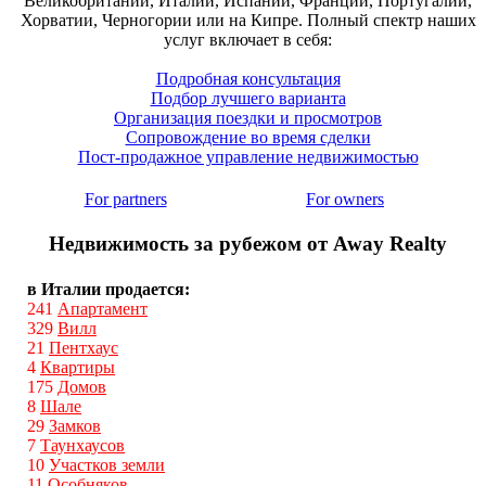
Великобритании, Италии, Испании, Франции, Португалии,
Хорватии, Черногории или на Кипре. Полный спектр наших
услуг включает в себя:
Подробная консультация
Подбор лучшего варианта
Организация поездки и просмотров
Сопровождение во время сделки
Пост-продажное управление недвижимостью
For partners
For owners
Недвижимость за рубежом от Away Realty
в Италии продается:
241
Апартамент
329
Вилл
21
Пентхаус
4
Квартиры
175
Домов
8
Шале
29
Замков
7
Таунхаусов
10
Участков земли
11
Особняков