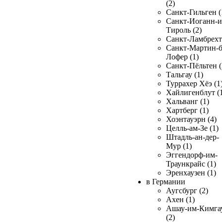
(2)
Санкт-Гильген (
Санкт-Иоганн-и
Тироль (2)
Санкт-Ламбрехт 
Санкт-Мартин-б
Лофер (1)
Санкт-Пёльтен (
Тальгау (1)
Туррахер Хёэ (1
Хайлигенблут (
Хальванг (1)
Хартберг (1)
Хоэнтауэрн (4)
Целль-ам-Зе (1)
Штадль-ан-дер-
Мур (1)
Эггендорф-им-
Траункрайс (1)
Эренхаузен (1)
в Германии
Аугсбург (2)
Ахен (1)
Ашау-им-Кимга
(2)