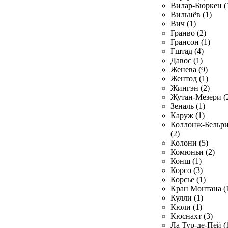
Вилар-Бюркен (
Вильнёв (1)
Вич (1)
Гранво (2)
Грансон (1)
Гштад (4)
Давос (1)
Женева (9)
Жентод (1)
Жингэн (2)
Жутан-Мезери (
Зеналь (1)
Каруж (1)
Коллонж-Бельр
(2)
Колони (5)
Комюньи (2)
Конш (1)
Корсо (3)
Корсье (1)
Кран Монтана (
Кулли (1)
Кюли (1)
Кюснахт (3)
Ла Тур-де-Пей (