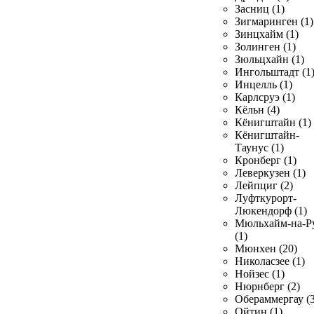
Засниц (1)
Зигмаринген (1)
Зинцхайм (1)
Золинген (1)
Зюльцхайн (1)
Ингольштадт (1
Инцелль (1)
Карлсруэ (1)
Кёльн (4)
Кёнигштайн (1)
Кёнигштайн-
Таунус (1)
Кронберг (1)
Леверкузен (1)
Лейпциг (2)
Луфткурорт-
Люкендорф (1)
Мюльхайм-на-Р
(1)
Мюнхен (20)
Николасзее (1)
Нойзес (1)
Нюрнберг (2)
Обераммергау (3
Ойтин (1)