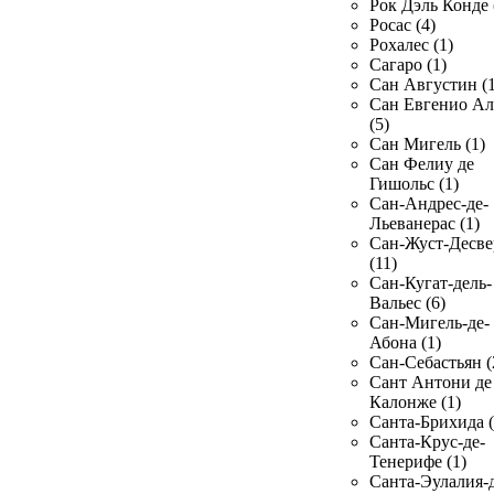
Рок Дэль Конде 
Росас (4)
Рохалес (1)
Сагаро (1)
Сан Августин (1
Сан Евгенио Ал
(5)
Сан Мигель (1)
Сан Фелиу де
Гишольс (1)
Сан-Андрес-де-
Льеванерас (1)
Сан-Жуст-Десве
(11)
Сан-Кугат-дель-
Вальес (6)
Сан-Мигель-де-
Абона (1)
Сан-Себастьян (
Сант Антони де
Калонже (1)
Санта-Брихида (
Санта-Крус-де-
Тенерифе (1)
Санта-Эулалия-д