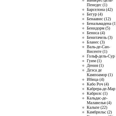
Баньерес-дель-
Пенедес (1)
Барселона (42)
Бегур (4)
Бенаавис (12)
Бенальмадена (1
Бенидорм (5)
Бениса (4)
Бенитачель (3)
Бланес (3)
Валь-де-Сан-
Висенте (1)
Гольф-дель-Сур 
Гуим (1)
Дения (1)
Деэса де
Кампоамор (1)
Ибица (4)
Кабо Роч (4)
Кабрера-де-Мар 
Кабрилс (1)
Кальдас-де-
Малавелья (4)
Кальпе (22)
Камбрильс (2)