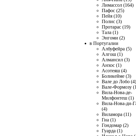
Лимассол (164)
Пафос (25)
Пейя (10)
Полис (3)
Протарас (19)
Тала (1)
Энгоми (2)
в Португалии
Албуфейра (5)
Алгош (1)
Алмансил (3)
Анхос (1)
Асотеяш (4)
Боликейме (3)
Вале до Лобо (4
Вале-Формозу (
Вила-Нова-де-
Милфонтеш (1)
Вила-Нова-ди-Г
(4)
Виламора (11)
Гиа (1)
Гондомар (2)
Гуарда (1)