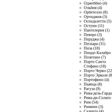
Оджеббио (4)
Ольбия (4)
Орбетелло (8)
Ортиджия (3)
Оспедалетти (5)
Остуни (11)
Пантелерия (1)
Певеро (3)
Перуджа (4)
Пескара (31)
Пиза (18)
Пиццо Калабро 
Позитано (7)
Порто Санто
Стефано (18)
Порто Черво (22
Порто Эрколе (8
Портофино (4)
Пьянца (8)
Рагуза (9)
Рива-дель-Гарда 
Рива-ди-Сольто 
Рим (54)
Римини (3)
Саленто (4)