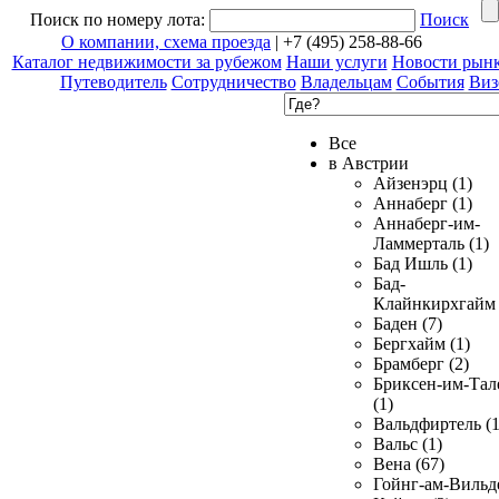
Поиск по номеру лота:
Поиск
О компании, схема проезда
| +7 (495) 258-88-66
Каталог недвижимости за рубежом
Наши услуги
Новости рын
Путеводитель
Сотрудничество
Владельцам
События
Виз
Все
в Австрии
Айзенэрц (1)
Аннаберг (1)
Аннаберг-им-
Ламмерталь (1)
Бад Ишль (1)
Бад-
Клайнкирхгайм 
Баден (7)
Бергхайм (1)
Брамберг (2)
Бриксен-им-Тал
(1)
Вальдфиртель (1
Вальс (1)
Вена (67)
Гойнг-ам-Вильд