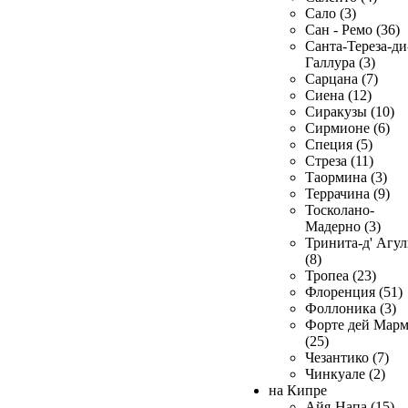
Сало (3)
Сан - Ремо (36)
Санта-Тереза-ди
Галлура (3)
Сарцана (7)
Сиена (12)
Сиракузы (10)
Сирмионе (6)
Специя (5)
Стреза (11)
Таормина (3)
Террачина (9)
Тосколано-
Мадерно (3)
Тринита-д' Агул
(8)
Тропеа (23)
Флоренция (51)
Фоллоника (3)
Форте дей Мар
(25)
Чезантико (7)
Чинкуале (2)
на Кипре
Айя-Напа (15)