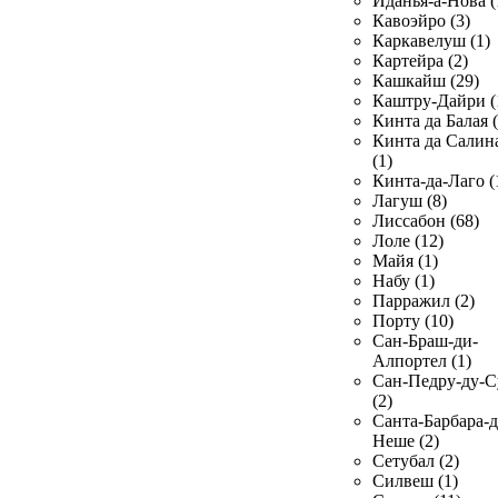
Иданья-а-Нова (
Кавоэйро (3)
Каркавелуш (1)
Картейра (2)
Кашкайш (29)
Каштру-Дайри (
Кинта да Балая (
Кинта да Салин
(1)
Кинта-да-Лаго (
Лагуш (8)
Лиссабон (68)
Лоле (12)
Майя (1)
Набу (1)
Парражил (2)
Порту (10)
Сан-Браш-ди-
Алпортел (1)
Сан-Педру-ду-С
(2)
Санта-Барбара-д
Неше (2)
Сетубал (2)
Силвеш (1)