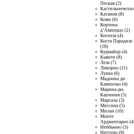
Пеская (2)
Кастильончелло 
Катания (8)
Комо (6)
Кортина
д’Ампеццо (2)
Косенза (4)
Коста Парадизо
(18)
Курмайор (4)
Кьянти (8)
Леза (7)
Ливорно (11)
Лукка (6)
Мадонна ди
Кампильо (4)
Марина-ди-
Каулония (5)
Марсала (3)
Мессина (5)
Милан (10)
Монте
Арджентарио (4
Неббьюно (3)
Неттуно (9)