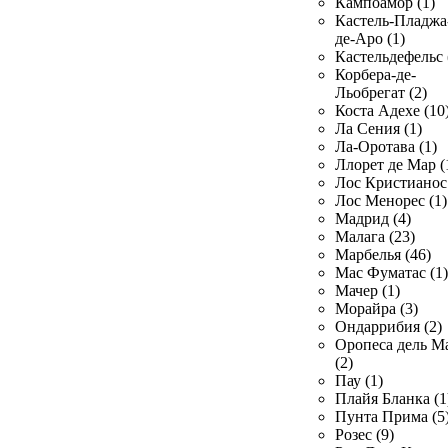
Кампоамор (1)
Кастель-Пладжа
де-Аро (1)
Кастельдефельс 
Корбера-де-
Льобрегат (2)
Коста Адехе (10
Ла Сения (1)
Ла-Оротава (1)
Ллорет де Мар (
Лос Кристианос 
Лос Менорес (1)
Мадрид (4)
Малага (23)
Марбелья (46)
Мас Фуматас (1)
Мачер (1)
Морайра (3)
Ондаррибия (2)
Оропеса дель М
(2)
Пау (1)
Плайя Бланка (1
Пунта Прима (5
Розес (9)