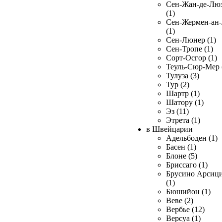
Сен-Жан-де-Лю
(1)
Сен-Жермен-ан
(1)
Сен-Люнер (1)
Сен-Тропе (1)
Сорт-Осгор (1)
Теуль-Сюр-Мер 
Тулуза (3)
Тур (2)
Шартр (1)
Шатору (1)
Эз (11)
Этрета (1)
в Швейцарии
Адельбоден (1)
Басен (1)
Блоне (5)
Бриссаго (1)
Брусино Арсиц
(1)
Бюшийон (1)
Веве (2)
Вербье (12)
Версуа (1)