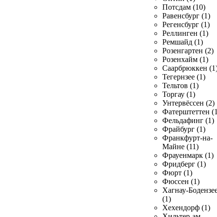
Потсдам (10)
Равенсбург (1)
Регенсбург (1)
Реллинген (1)
Ремшайд (1)
Розенгартен (2)
Розенхайм (1)
Саарбрюккен (1
Тегернзее (1)
Тельтов (1)
Торгау (1)
Унтервёссен (2)
Фатерштеттен (1
Фельдафинг (1)
Фрайбург (1)
Франкфурт-на-
Майне (11)
Фрауенмарк (1)
Фридберг (1)
Фюрт (1)
Фюссен (1)
Хагнау-Бодензе
(1)
Хехендорф (1)
Хильтер-ам-