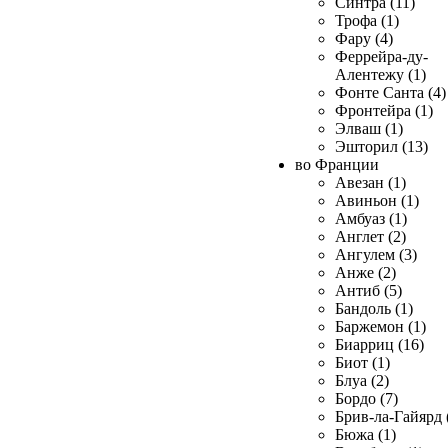
Синтра (11)
Трофа (1)
Фару (4)
Феррейра-ду-
Алентежу (1)
Фонте Санта (4)
Фронтейра (1)
Элваш (1)
Эшторил (13)
во Франции
Авезан (1)
Авиньон (1)
Амбуаз (1)
Англет (2)
Ангулем (3)
Анже (2)
Антиб (5)
Бандоль (1)
Баржемон (1)
Биарриц (16)
Биот (1)
Блуа (2)
Бордо (7)
Брив-ла-Гайярд 
Бюжа (1)