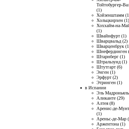
Тойтобургер-Ва
(1)
Хойзенштамм (1
Хольцкирхен (1
Хоххайм-на-Ма
(1)
Швайнфурт (1)
Шварцвальд (2)
Шварценбрук (1
Шнефердинген (
Штарнберг (1)
Штральзунд (1)
Штутгарт (6)
Энген (1)
Эрфурт (2)
Этринген (1)
в Испании
Эль Мадроньяль 
Аликанте (29)
Алтея (8)
Аренис-де-Мун
(1)
Ареньс-де-Мар (
Аржентона (1)