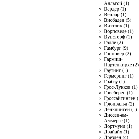
Алльгой (1)
Вердер (1)
Вецлар (1)
Висбаден (5)
Виттлих (1)
Ворпсведе (1)
Вунсторф (1)
Галле (2)
Гамбург (9)
Ганновер (2)
Гармиш-
Партенкирхе (2)
Гаутинг (1)
Гермеринг (1)
Грабау (1)
Грос-Лукков (1)
Гросберен (1)
Гроссайтинген (
Грюнвальд (2)
Денклинген (1)
Диссен-ам-
Аммерзе (1)
Дортмунд (1)
Драйайх (1)
Дрезден (4)