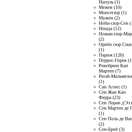
Напуль (1)
Межев (10)
Монсегюр (1)
Мужен (2)
Нейи-сюр-Сен (
Ницца (12)
Ножан-сюр-Ма
(2)
Орибо сюр Сиа
(1)
Париж (120)
Перрос-Гирек (1
Рокебрюн Кап
Мартен (7)
Рюэй-Мальмезо
(1)
Сан Агнес (1)
Сен Жан Кап
Ферра (23)
Сен Лоран д'Эз 
Сен Мартен де 
(1)
Сен Поль де Ва
(2)
Сен-Бриё (3)