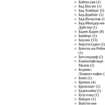
Бабенсхам (1)
Бад Висзее (1)
Бад Хомбург (5)
Бад-Брайзиг (1)
Бад-Вильснак (1
Бад-Мюндер-ам
Дайстер (1)
Баден-Баден (8)
Бамберг (1)
Берлин (53)
Берхтесгаден (1)
Бинген-на-Рейн
(1)
Биссендорф (1)
Бланкенфельде-
Малов (1)
Бодман-
Людвигсхафен (
Бонн (1)
Бремен (4)
Бризеланг (1)
Буденхайм (1)
Бухгольц (1)
Вайден (1)
Ванген-им-