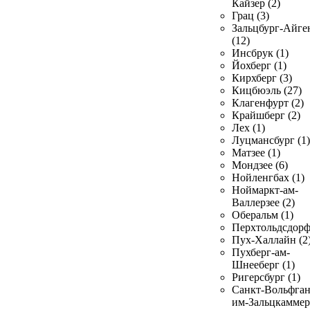
Кайзер (2)
Грац (3)
Зальцбург-Айге
(12)
Инсбрук (1)
Йохберг (1)
Кирхберг (3)
Кицбюэль (27)
Клагенфурт (2)
Крайшберг (2)
Лех (1)
Луцмансбург (1)
Матзее (1)
Мондзее (6)
Нойленгбах (1)
Ноймаркт-ам-
Валлерзее (2)
Оберальм (1)
Перхтольдсдорф
Пух-Халлайн (2
Пухберг-ам-
Шнееберг (1)
Ригерсбург (1)
Санкт-Вольфган
им-Зальцкаммер