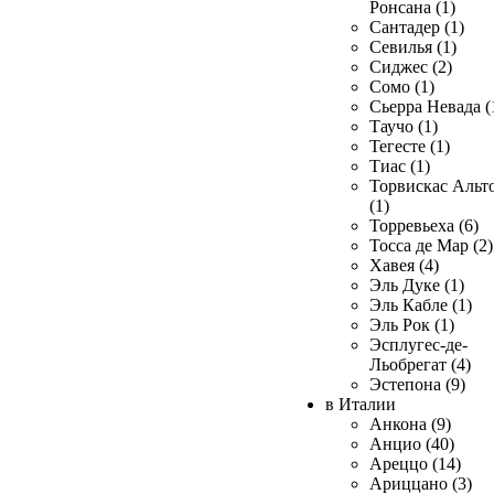
Ронсана (1)
Сантадер (1)
Севилья (1)
Сиджес (2)
Сомо (1)
Сьерра Невада (
Таучо (1)
Тегесте (1)
Тиас (1)
Торвискас Альт
(1)
Торревьеха (6)
Тосса де Мар (2)
Хавея (4)
Эль Дуке (1)
Эль Кабле (1)
Эль Рок (1)
Эсплугес-де-
Льобрегат (4)
Эстепона (9)
в Италии
Анкона (9)
Анцио (40)
Ареццо (14)
Ариццано (3)