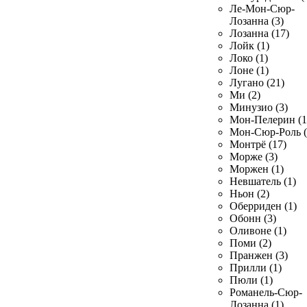
Ле-Мон-Сюр-
Лозанна (3)
Лозанна (17)
Лойк (1)
Локо (1)
Лоне (1)
Лугано (21)
Ми (2)
Минузио (3)
Мон-Пелерин (1
Мон-Сюр-Роль (
Монтрё (17)
Морже (3)
Моржен (1)
Невшатель (1)
Ньон (2)
Оберриден (1)
Обонн (3)
Оливоне (1)
Поми (2)
Пранжен (3)
Прилли (1)
Пюли (1)
Романель-Сюр-
Лозанна (1)