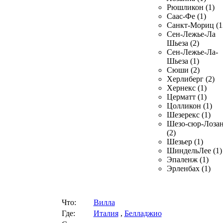
Рюшликон (1)
Саас-Фе (1)
Санкт-Мориц (1
Сен-Лежье-Ла
Шьеза (2)
Сен-Лежье-Ла-
Шьеза (1)
Сюши (2)
Херлиберг (2)
Хернекс (1)
Церматт (1)
Цолликон (1)
Шезерекс (1)
Шезо-сюр-Лоза
(2)
Шезьер (1)
ШиндельЛее (1)
Эпаленж (1)
Эрленбах (1)
Что:
Вилла
Где:
Италия
,
Белладжио