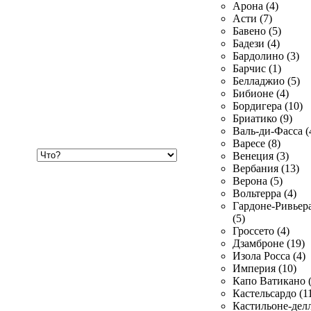
Арона (4)
Асти (7)
Бавено (5)
Бадези (4)
Бардолино (3)
Барчис (1)
Белладжио (5)
Бибионе (4)
Бордигера (10)
Бриатико (9)
Валь-ди-Фасса (
Варесе (8)
Хочу
Венеция (3)
купить
Вербания (13)
Верона (5)
Вольтерра (4)
Гардоне-Ривьер
(5)
Гроссето (4)
Дзамброне (19)
Изола Росса (4)
Империя (10)
Капо Ватикано (
Кастельсардо (1
Кастильоне-делл