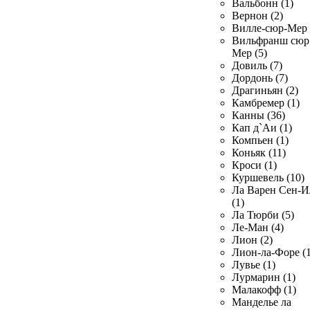
Вальбонн (1)
Вернон (2)
Вилле-сюр-Мер 
Вильфранш сюр
Мер (5)
Довиль (7)
Дордонь (7)
Драгиньян (2)
Камбремер (1)
Канны (36)
Кап д`Аи (1)
Компьен (1)
Коньяк (11)
Кроси (1)
Куршевель (10)
Ла Варен Сен-И
(1)
Ла Тюрби (5)
Ле-Ман (4)
Лион (2)
Лион-ла-Форе (1
Лувье (1)
Лурмарин (1)
Малакофф (1)
Манделье ла