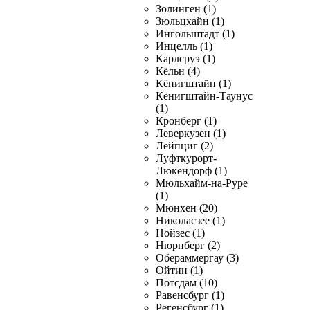
Золинген (1)
Зюльцхайн (1)
Ингольштадт (1)
Инцелль (1)
Карлсруэ (1)
Кёльн (4)
Кёнигштайн (1)
Кёнигштайн-Таунус
(1)
Кронберг (1)
Леверкузен (1)
Лейпциг (2)
Луфткурорт-
Люкендорф (1)
Мюльхайм-на-Руре
(1)
Мюнхен (20)
Николасзее (1)
Нойзес (1)
Нюрнберг (2)
Обераммергау (3)
Ойтин (1)
Потсдам (10)
Равенсбург (1)
Регенсбург (1)