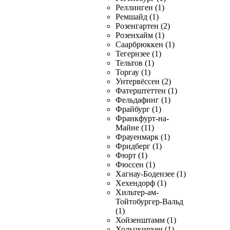
Реллинген (1)
Ремшайд (1)
Розенгартен (2)
Розенхайм (1)
Саарбрюккен (1)
Тегернзее (1)
Тельтов (1)
Торгау (1)
Унтервёссен (2)
Фатерштеттен (1)
Фельдафинг (1)
Фрайбург (1)
Франкфурт-на-
Майне (11)
Фрауенмарк (1)
Фридберг (1)
Фюрт (1)
Фюссен (1)
Хагнау-Бодензее (1)
Хехендорф (1)
Хильтер-ам-
Тойтобургер-Вальд
(1)
Хойзенштамм (1)
Хольцкирхен (1)