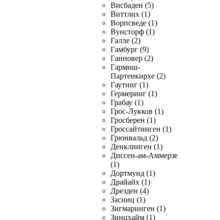
Висбаден (5)
Виттлих (1)
Ворпсведе (1)
Вунсторф (1)
Галле (2)
Гамбург (9)
Ганновер (2)
Гармиш-
Партенкирхе (2)
Гаутинг (1)
Гермеринг (1)
Грабау (1)
Грос-Лукков (1)
Гросберен (1)
Гроссайтинген (1)
Грюнвальд (2)
Денклинген (1)
Диссен-ам-Аммерзе
(1)
Дортмунд (1)
Драйайх (1)
Дрезден (4)
Засниц (1)
Зигмаринген (1)
Зинцхайм (1)