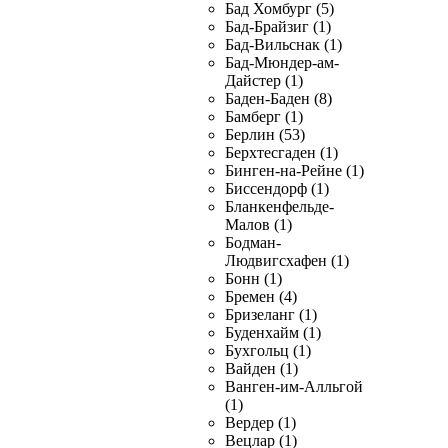
Бад Хомбург (5)
Бад-Брайзиг (1)
Бад-Вильснак (1)
Бад-Мюндер-ам-
Дайстер (1)
Баден-Баден (8)
Бамберг (1)
Берлин (53)
Берхтесгаден (1)
Бинген-на-Рейне (1)
Биссендорф (1)
Бланкенфельде-
Малов (1)
Бодман-
Людвигсхафен (1)
Бонн (1)
Бремен (4)
Бризеланг (1)
Буденхайм (1)
Бухгольц (1)
Вайден (1)
Ванген-им-Алльгой
(1)
Вердер (1)
Вецлар (1)