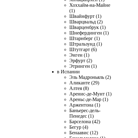
Хоххайм-на-Майне
(1)
Швайнфурт (1)
Шварцвальд (2)
Шварценбрук (1)
Шнефердинген (1)
Штарнберг (1)
Штральзунд (1)
Штутгарт (6)
Энген (1)
Эрфурт (2)
Этринген (1)
в Испании
Эль Мадроньяль (2)
Аликанте (29)
Алтея (8)
Аренис-де-Мунт (1)
Ареньс-де-Мар (1)
Аржентона (1)
Баньерес-дель-
Пенедес (1)
Барселона (42)
Бегур (4)
Бенаавис (12)