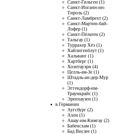
Санкт-Гильген (1)
Санкт-Иоганн-ин-
Тироль (2)
Санкт-Ламбрехт (2)
Санкт-Мартин-бай-
Лофер (1)
Санкт-Пёльтен (2)
Тальгау (1)
Туррахер Хёэ (1)
Хайлигенблут (1)
Хальванг (1)
Хартберг (1)
Хоэнтауэрн (4)
Целль-ам-Зе (1)
Штадль-ан-дер-Мур
(1)
Эггендорф-им-
Траункрайс (1)
Эренхаузен (1)
в Германии
Аугсбург (2)
Ахен (1)
Ашау-им-Кимгау (2)
Бабенсхам (1)
Бад Висзее (1)