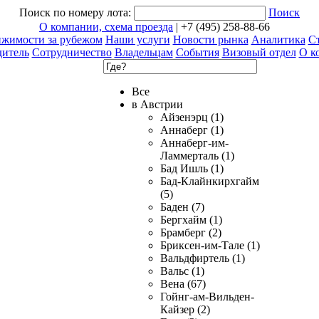
Поиск по номеру лота:
Поиск
О компании, схема проезда
| +7 (495) 258-88-66
ижимости за рубежом
Наши услуги
Новости рынка
Аналитика
Ст
дитель
Сотрудничество
Владельцам
События
Визовый отдел
О к
Все
в Австрии
Айзенэрц (1)
Аннаберг (1)
Аннаберг-им-
Ламмерталь (1)
Бад Ишль (1)
Бад-Клайнкирхгайм
(5)
Баден (7)
Бергхайм (1)
Брамберг (2)
Бриксен-им-Тале (1)
Вальдфиртель (1)
Вальс (1)
Вена (67)
Гойнг-ам-Вильден-
Кайзер (2)