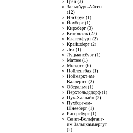
Грац (3)
Зальцбург-Айген
(12)
Инсбрук (1)
Йохберг (1)
Кирхберг (3)
Кицбюэль (27)
Клагенфурт (2)
Крайшберг (2)
Лех (1)
Луцмансбург (1)
Матзее (1)
Мондзее (6)
Нойленгбах (1)
Ноймаркт-ам-
Валлерзее (2)
Оберальм (1)
Перхтольдсдорф (1)
Пух-Халлайн (2)
Пухберг-ам-
Шнееберг (1)
Ригерсбург (1)
Санкт-Вольфганг-
им-Зальцкаммергут
(2)