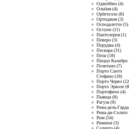
Оджеббио (4)
Ольбия (4)
Орбетелло (8)
Ортиджия (3)
Оспедалетти (5)
Остуни (11)
Пантелерия (1)
Певеро (3)
Перуджа (4)
Пескара (31)
Пиза (18)
Пиццо Калабро 
Позитано (7)
Порто Санто
Стефано (18)
Порто Черво (22
Порто Эрколе (8
Портофино (4)
Пьянца (8)
Рагуза (9)
Рива-дель-Гарда 
Рива-ди-Сольто 
Рим (54)
Римини (3)
Саленто (4)