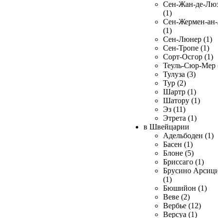
Сен-Жан-де-Лю
(1)
Сен-Жермен-ан
(1)
Сен-Люнер (1)
Сен-Тропе (1)
Сорт-Осгор (1)
Теуль-Сюр-Мер 
Тулуза (3)
Тур (2)
Шартр (1)
Шатору (1)
Эз (11)
Этрета (1)
в Швейцарии
Адельбоден (1)
Басен (1)
Блоне (5)
Бриссаго (1)
Брусино Арсиц
(1)
Бюшийон (1)
Веве (2)
Вербье (12)
Версуа (1)