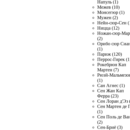
Напуль (1)
Межев (10)
Монсегюр (1)
Мужен (2)
Нейи-сюр-Сен (
Ницца (12)
Ножан-сюр-Ма
(2)
Орибо сюр Сиа
(1)
Париж (120)
Перрос-Гирек (1
Рокебрюн Кап
Мартен (7)
Рюэй-Мальмезо
(1)
Сан Агнес (1)
Сен Жан Кап
Ферра (23)
Сен Лоран д'Эз 
Сен Мартен де 
(1)
Сен Поль де Ва
(2)
Сен-Бриё (3)