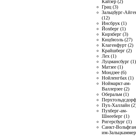
Кайзер (2)
Грац (3)
Зальцбург-Айге
(12)
Инсбрук (1)
Йохберг (1)
Кирхберг (3)
Кицбюэль (27)
Клагенфурт (2)
Крайшберг (2)
Лех (1)
Луцмансбург (1)
Матзее (1)
Мондзее (6)
Нойленгбах (1)
Ноймаркт-ам-
Валлерзее (2)
Оберальм (1)
Перхтольдсдорф
Пух-Халлайн (2
Пухберг-ам-
Шнееберг (1)
Ригерсбург (1)
Санкт-Вольфган
им-Зальцкаммер