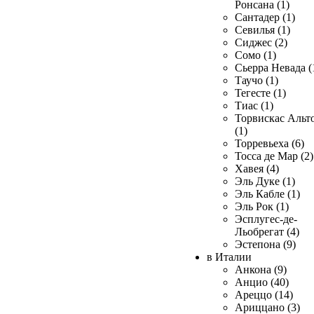
Ронсана (1)
Сантадер (1)
Севилья (1)
Сиджес (2)
Сомо (1)
Сьерра Невада (
Таучо (1)
Тегесте (1)
Тиас (1)
Торвискас Альт
(1)
Торревьеха (6)
Тосса де Мар (2)
Хавея (4)
Эль Дуке (1)
Эль Кабле (1)
Эль Рок (1)
Эсплугес-де-
Льобрегат (4)
Эстепона (9)
в Италии
Анкона (9)
Анцио (40)
Ареццо (14)
Ариццано (3)