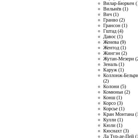
Вилар-Бюркен (
Вильнёв (1)
Вич (1)
Гранво (2)
Грансон (1)
Гштад (4)
Давос (1)
Женева (9)
Жентод (1)
Жингэн (2)
Жутан-Мезери (
Зеналь (1)
Каруж (1)
Коллонж-Бельр
(2)
Колони (5)
Комюньи (2)
Конш (1)
Корсо (3)
Корсье (1)
Кран Монтана (
Кулли (1)
Кюли (1)
Кюснахт (3)
Ла Тур-де-Пей (