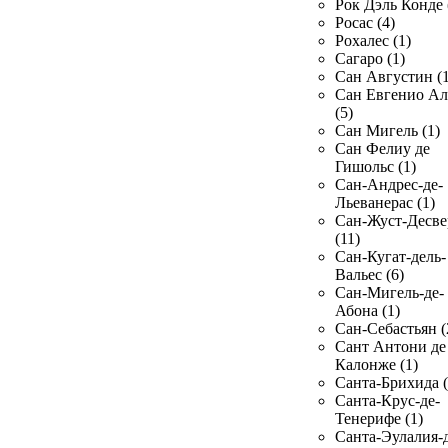
Рок Дэль Конде 
Росас (4)
Рохалес (1)
Сагаро (1)
Сан Августин (1
Сан Евгенио Ал
(5)
Сан Мигель (1)
Сан Фелиу де
Гишольс (1)
Сан-Андрес-де-
Льеванерас (1)
Сан-Жуст-Десве
(11)
Сан-Кугат-дель-
Вальес (6)
Сан-Мигель-де-
Абона (1)
Сан-Себастьян (
Сант Антони де
Калонже (1)
Санта-Брихида (
Санта-Крус-де-
Тенерифе (1)
Санта-Эулалия-д