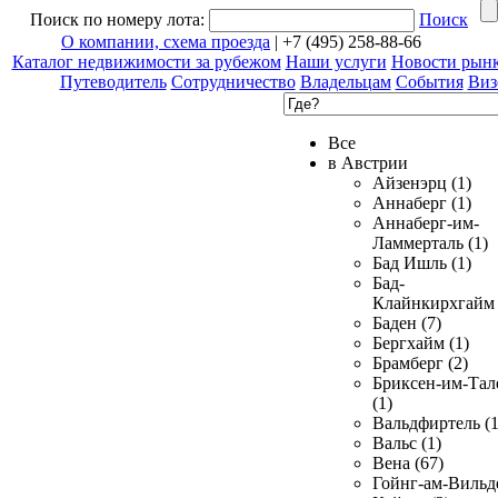
Поиск по номеру лота:
Поиск
О компании, схема проезда
| +7 (495) 258-88-66
Каталог недвижимости за рубежом
Наши услуги
Новости рын
Путеводитель
Сотрудничество
Владельцам
События
Виз
Все
в Австрии
Айзенэрц (1)
Аннаберг (1)
Аннаберг-им-
Ламмерталь (1)
Бад Ишль (1)
Бад-
Клайнкирхгайм 
Баден (7)
Бергхайм (1)
Брамберг (2)
Бриксен-им-Тал
(1)
Вальдфиртель (1
Вальс (1)
Вена (67)
Гойнг-ам-Вильд