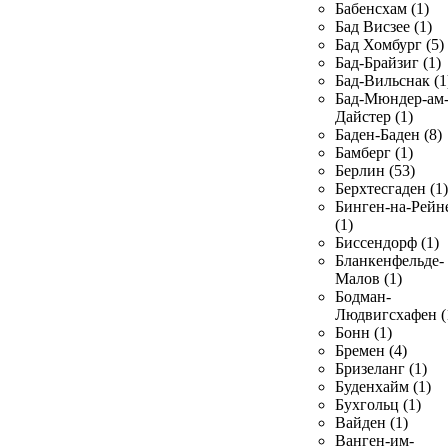
Бабенсхам (1)
Бад Висзее (1)
Бад Хомбург (5)
Бад-Брайзиг (1)
Бад-Вильснак (1
Бад-Мюндер-ам
Дайстер (1)
Баден-Баден (8)
Бамберг (1)
Берлин (53)
Берхтесгаден (1)
Бинген-на-Рейн
(1)
Биссендорф (1)
Бланкенфельде-
Малов (1)
Бодман-
Людвигсхафен (
Бонн (1)
Бремен (4)
Бризеланг (1)
Буденхайм (1)
Бухгольц (1)
Вайден (1)
Ванген-им-