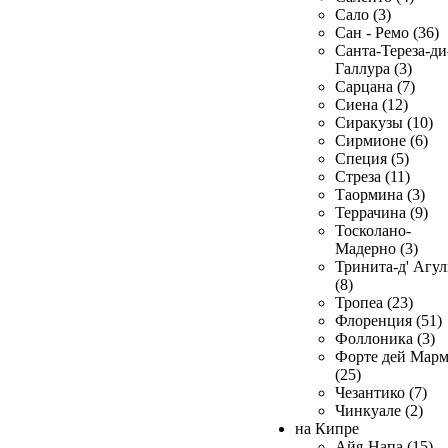
Сало (3)
Сан - Ремо (36)
Санта-Тереза-ди
Галлура (3)
Сарцана (7)
Сиена (12)
Сиракузы (10)
Сирмионе (6)
Специя (5)
Стреза (11)
Таормина (3)
Террачина (9)
Тосколано-
Мадерно (3)
Тринита-д' Агул
(8)
Тропеа (23)
Флоренция (51)
Фоллоника (3)
Форте дей Мар
(25)
Чезантико (7)
Чинкуале (2)
на Кипре
Айя-Напа (15)