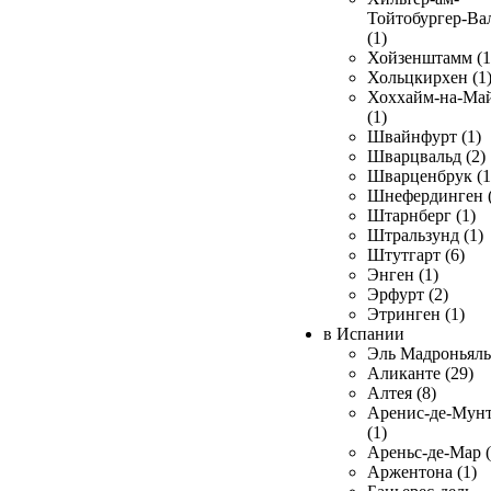
Тойтобургер-Ва
(1)
Хойзенштамм (1
Хольцкирхен (1
Хоххайм-на-Ма
(1)
Швайнфурт (1)
Шварцвальд (2)
Шварценбрук (1
Шнефердинген (
Штарнберг (1)
Штральзунд (1)
Штутгарт (6)
Энген (1)
Эрфурт (2)
Этринген (1)
в Испании
Эль Мадроньяль 
Аликанте (29)
Алтея (8)
Аренис-де-Мун
(1)
Ареньс-де-Мар (
Аржентона (1)