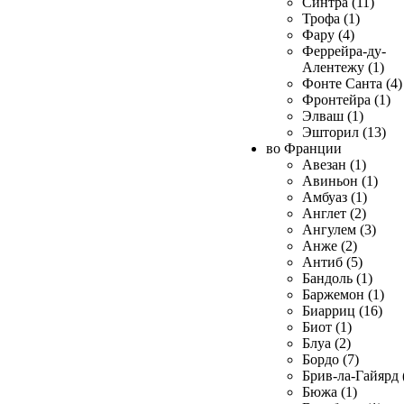
Синтра (11)
Трофа (1)
Фару (4)
Феррейра-ду-
Алентежу (1)
Фонте Санта (4)
Фронтейра (1)
Элваш (1)
Эшторил (13)
во Франции
Авезан (1)
Авиньон (1)
Амбуаз (1)
Англет (2)
Ангулем (3)
Анже (2)
Антиб (5)
Бандоль (1)
Баржемон (1)
Биарриц (16)
Биот (1)
Блуа (2)
Бордо (7)
Брив-ла-Гайярд 
Бюжа (1)