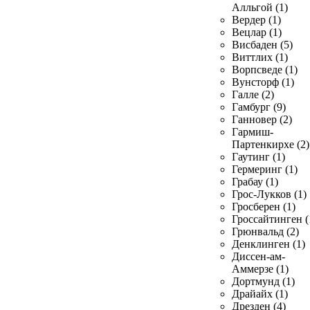
Алльгой (1)
Вердер (1)
Вецлар (1)
Висбаден (5)
Виттлих (1)
Ворпсведе (1)
Вунсторф (1)
Галле (2)
Гамбург (9)
Ганновер (2)
Гармиш-
Партенкирхе (2)
Гаутинг (1)
Гермеринг (1)
Грабау (1)
Грос-Лукков (1)
Гросберен (1)
Гроссайтинген (
Грюнвальд (2)
Денклинген (1)
Диссен-ам-
Аммерзе (1)
Дортмунд (1)
Драйайх (1)
Дрезден (4)