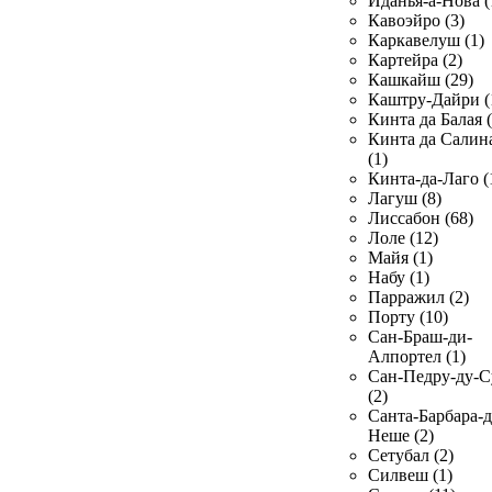
Иданья-а-Нова (
Кавоэйро (3)
Каркавелуш (1)
Картейра (2)
Кашкайш (29)
Каштру-Дайри (
Кинта да Балая (
Кинта да Салин
(1)
Кинта-да-Лаго (
Лагуш (8)
Лиссабон (68)
Лоле (12)
Майя (1)
Набу (1)
Парражил (2)
Порту (10)
Сан-Браш-ди-
Алпортел (1)
Сан-Педру-ду-С
(2)
Санта-Барбара-д
Неше (2)
Сетубал (2)
Силвеш (1)