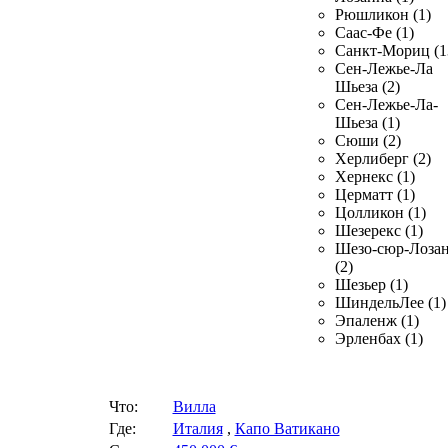
Рюшликон (1)
Саас-Фе (1)
Санкт-Мориц (1
Сен-Лежье-Ла
Шьеза (2)
Сен-Лежье-Ла-
Шьеза (1)
Сюши (2)
Херлиберг (2)
Хернекс (1)
Церматт (1)
Цолликон (1)
Шезерекс (1)
Шезо-сюр-Лоза
(2)
Шезьер (1)
ШиндельЛее (1)
Эпаленж (1)
Эрленбах (1)
Что:
Вилла
Где:
Италия
,
Капо Ватикано