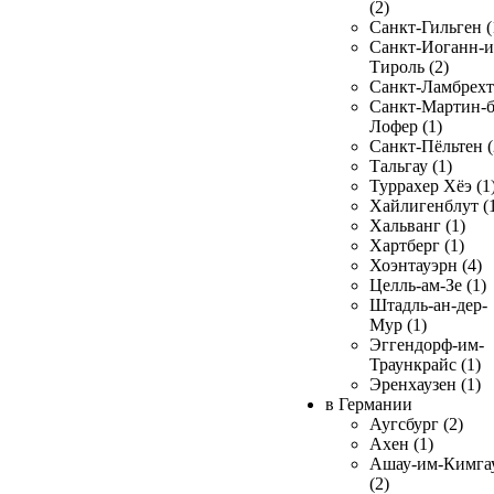
(2)
Санкт-Гильген (
Санкт-Иоганн-и
Тироль (2)
Санкт-Ламбрехт 
Санкт-Мартин-б
Лофер (1)
Санкт-Пёльтен (
Тальгау (1)
Туррахер Хёэ (1
Хайлигенблут (
Хальванг (1)
Хартберг (1)
Хоэнтауэрн (4)
Целль-ам-Зе (1)
Штадль-ан-дер-
Мур (1)
Эггендорф-им-
Траункрайс (1)
Эренхаузен (1)
в Германии
Аугсбург (2)
Ахен (1)
Ашау-им-Кимга
(2)