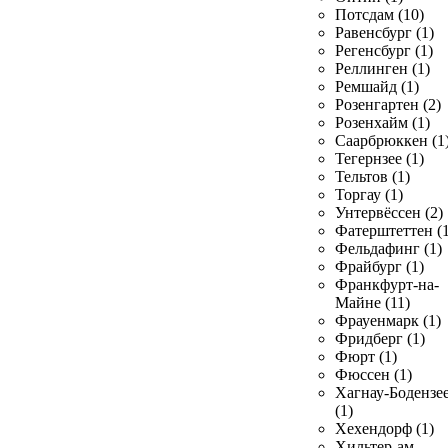
Потсдам (10)
Равенсбург (1)
Регенсбург (1)
Реллинген (1)
Ремшайд (1)
Розенгартен (2)
Розенхайм (1)
Саарбрюккен (1
Тегернзее (1)
Тельтов (1)
Торгау (1)
Унтервёссен (2)
Фатерштеттен (1
Фельдафинг (1)
Фрайбург (1)
Франкфурт-на-
Майне (11)
Фрауенмарк (1)
Фридберг (1)
Фюрт (1)
Фюссен (1)
Хагнау-Бодензе
(1)
Хехендорф (1)
Хильтер-ам-