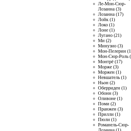
Ле-Мон-Сюр-
Лозанна (3)
Лозанна (17)
Лойк (1)
Локо (1)
Лоне (1)
Лугано (21)
Ми (2)
Минузио (3)
Мон-Пелерин (1
Мон-Сюр-Роль (
Монтрё (17)
Морже (3)
Моржен (1)
Невшатель (1)
Ньон (2)
Оберриден (1)
Обонн (3)
Оливоне (1)
Поми (2)
Пранжен (3)
Прилли (1)
Пюли (1)
Романель-Сюр-
Лозанна (1)