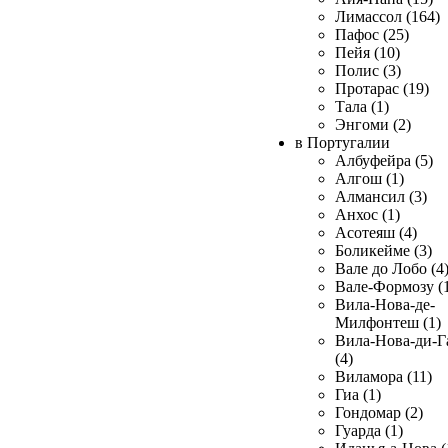
Лимассол (164)
Пафос (25)
Пейя (10)
Полис (3)
Протарас (19)
Тала (1)
Энгоми (2)
в Португалии
Албуфейра (5)
Алгош (1)
Алмансил (3)
Анхос (1)
Асотеяш (4)
Боликейме (3)
Вале до Лобо (4
Вале-Формозу (
Вила-Нова-де-
Милфонтеш (1)
Вила-Нова-ди-Г
(4)
Виламора (11)
Гиа (1)
Гондомар (2)
Гуарда (1)