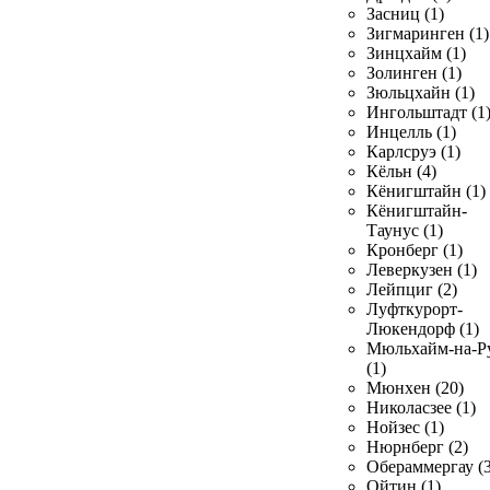
Засниц (1)
Зигмаринген (1)
Зинцхайм (1)
Золинген (1)
Зюльцхайн (1)
Ингольштадт (1
Инцелль (1)
Карлсруэ (1)
Кёльн (4)
Кёнигштайн (1)
Кёнигштайн-
Таунус (1)
Кронберг (1)
Леверкузен (1)
Лейпциг (2)
Луфткурорт-
Люкендорф (1)
Мюльхайм-на-Р
(1)
Мюнхен (20)
Николасзее (1)
Нойзес (1)
Нюрнберг (2)
Обераммергау (3
Ойтин (1)