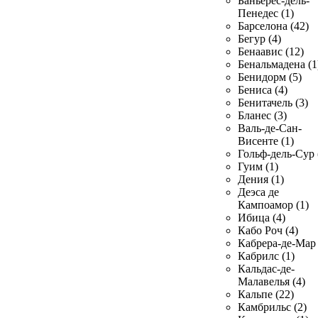
Баньерес-дель-
Пенедес (1)
Барселона (42)
Бегур (4)
Бенаавис (12)
Бенальмадена (1
Бенидорм (5)
Бениса (4)
Бенитачель (3)
Бланес (3)
Валь-де-Сан-
Висенте (1)
Гольф-дель-Сур 
Гуим (1)
Дения (1)
Деэса де
Кампоамор (1)
Ибица (4)
Кабо Роч (4)
Кабрера-де-Мар 
Кабрилс (1)
Кальдас-де-
Малавелья (4)
Кальпе (22)
Камбрильс (2)