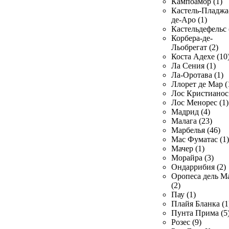
Кампоамор (1)
Кастель-Пладжа
де-Аро (1)
Кастельдефельс 
Корбера-де-
Льобрегат (2)
Коста Адехе (10
Ла Сения (1)
Ла-Оротава (1)
Ллорет де Мар (
Лос Кристианос 
Лос Менорес (1)
Мадрид (4)
Малага (23)
Марбелья (46)
Мас Фуматас (1)
Мачер (1)
Морайра (3)
Ондаррибия (2)
Оропеса дель М
(2)
Пау (1)
Плайя Бланка (1
Пунта Прима (5
Розес (9)