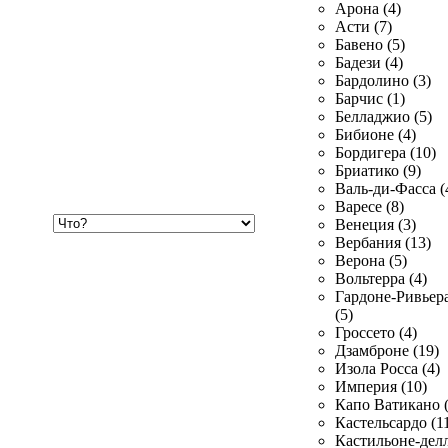
Арона (4)
Асти (7)
Бавено (5)
Бадези (4)
Бардолино (3)
Барчис (1)
Белладжио (5)
Бибионе (4)
Бордигера (10)
Бриатико (9)
Валь-ди-Фасса (
Варесе (8)
Хочу
Венеция (3)
купить
Вербания (13)
Верона (5)
Вольтерра (4)
Гардоне-Ривьер
(5)
Гроссето (4)
Дзамброне (19)
Изола Росса (4)
Империя (10)
Капо Ватикано (
Кастельсардо (1
Кастильоне-делл