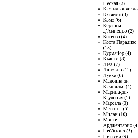
Пеская (2)
Кастильончелло 
Катания (8)
Комо (6)
Кортина
д’Ампеццо (2)
Косенза (4)
Коста Парадизо
(18)
Курмайор (4)
Кьянти (8)
Леза (7)
Ливорно (11)
Лукка (6)
Мадонна ди
Кампильо (4)
Марина-ди-
Каулония (5)
Марсала (3)
Мессина (5)
Милан (10)
Монте
Арджентарио (4
Неббьюно (3)
Неттуно (9)