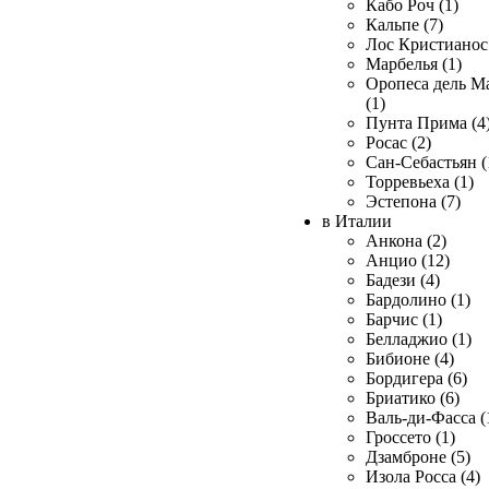
Кабо Роч (1)
Кальпе (7)
Лос Кристианос 
Марбелья (1)
Оропеса дель М
(1)
Пунта Прима (4
Росас (2)
Сан-Себастьян (
Торревьеха (1)
Эстепона (7)
в Италии
Анкона (2)
Анцио (12)
Бадези (4)
Бардолино (1)
Барчис (1)
Белладжио (1)
Бибионе (4)
Бордигера (6)
Бриатико (6)
Валь-ди-Фасса (
Гроссето (1)
Дзамброне (5)
Изола Росса (4)