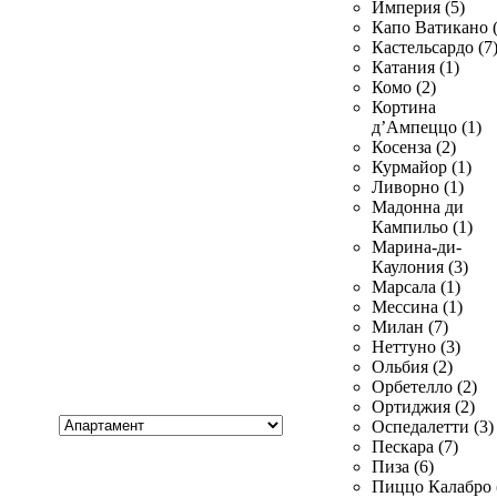
Империя (5)
Капо Ватикано (
Кастельсардо (7
Катания (1)
Комо (2)
Кортина
д’Ампеццо (1)
Косенза (2)
Курмайор (1)
Ливорно (1)
Мадонна ди
Кампильо (1)
Марина-ди-
Каулония (3)
Марсала (1)
Мессина (1)
Милан (7)
Неттуно (3)
Ольбия (2)
Орбетелло (2)
Ортиджия (2)
Хочу
Оспедалетти (3)
купить
Пескара (7)
Пиза (6)
Пиццо Калабро 