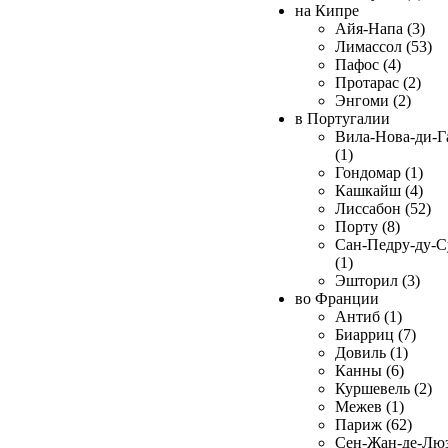
на Кипре
Айя-Напа (3)
Лимассол (53)
Пафос (4)
Протарас (2)
Энгоми (2)
в Португалии
Вила-Нова-ди-Г
(1)
Гондомар (1)
Кашкайш (4)
Лиссабон (52)
Порту (8)
Сан-Педру-ду-С
(1)
Эшторил (3)
во Франции
Антиб (1)
Биарриц (7)
Довиль (1)
Канны (6)
Куршевель (2)
Межев (1)
Париж (62)
Сен-Жан-де-Лю