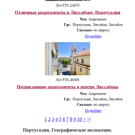
Лот PTA-2447S
Отличные апартаменты в Лиссабоне, Португалия
Что:
Апартамент
Где:
Португалия, Лиссабон, Лиссабон
Сколько:
по запросу
Подробнее
Лот PTA-4030S
Потрясающие апартаменты в центре Лиссабона
Что:
Апартамент
Где:
Португалия, Лиссабон, Лиссабон
Сколько:
по запросу
Подробнее
1
2
3
4
5
6
7
8
9
10
>
>|
Португалия. Географическое положение.