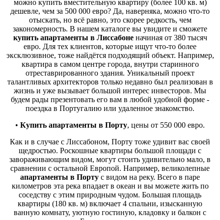
можно купить вместительную квартиру (более 100 кв. м)
дешевле, чем за 500 000 евро? Да, наверняка, можно что-то
отыскать, но всё равно, это скорее редкость, чем
закономерность. В нашем каталоге вы увидите и сможете
купить апартаменты в Лиссабоне
начиная от 380 тысяч
евро. Для тех клиентов, которые ищут что-то более
эксклюзивное, тоже найдётся подходящий объект. Например,
квартира в самом центре города, внутри старинного
отреставрированного здания. Уникальный проект
талантливых архитекторов только недавно был реализован в
жизнь и уже вызывает большой интерес инвесторов. Мы
будем рады презентовать его вам в любой удобной форме -
поездка в Португалию или удаленное знакомство.
•
Купить апартаменты в Порту
, цены от 550 000 евро.
Как и в случае с Лиссабоном, Порту тоже удивит вас своей
щедростью. Роскошные квартиры большой площади с
завораживающим видом, могут стоить удивительно мало, в
сравнении с остальной Европой. Например, великолепные
апартаменты в Порту
с видом на реку. Всего в паре
километров эта река впадает в океан и вы можете жить по
соседству с этим природным чудом. Большая площадь
квартиры (180 кв. м) включает 4 спальни, изысканную
ванную комнату, уютную гостиную, кладовку и балкон с