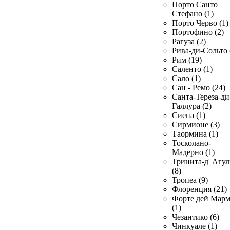
Порто Санто
Стефано (1)
Порто Черво (1)
Портофино (2)
Рагуза (2)
Рива-ди-Сольто 
Рим (19)
Саленто (1)
Сало (1)
Сан - Ремо (24)
Санта-Тереза-ди
Галлура (2)
Сиена (1)
Сирмионе (3)
Таормина (1)
Тосколано-
Мадерно (1)
Тринита-д' Агул
(8)
Тропеа (9)
Флоренция (21)
Форте дей Мар
(1)
Чезантико (6)
Чинкуале (1)