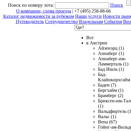
Поиск по номеру лота:
Поиск
О компании, схема проезда
| +7 (495) 258-88-66
Каталог недвижимости за рубежом
Наши услуги
Новости рын
Путеводитель
Сотрудничество
Владельцам
События
Виз
Все
в Австрии
Айзенэрц (1)
Аннаберг (1)
Аннаберг-им-
Ламмерталь (1)
Бад Ишль (1)
Бад-
Клайнкирхгайм 
Баден (7)
Бергхайм (1)
Брамберг (2)
Бриксен-им-Тал
(1)
Вальдфиртель (1
Вальс (1)
Вена (67)
Гойнг-ам-Вильд