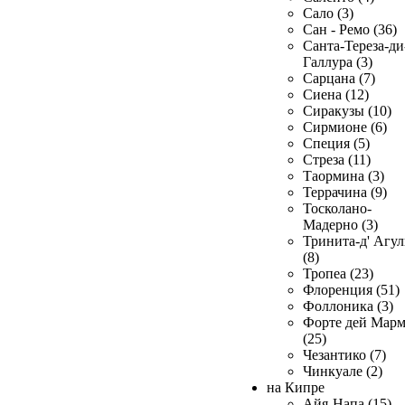
Сало (3)
Сан - Ремо (36)
Санта-Тереза-ди
Галлура (3)
Сарцана (7)
Сиена (12)
Сиракузы (10)
Сирмионе (6)
Специя (5)
Стреза (11)
Таормина (3)
Террачина (9)
Тосколано-
Мадерно (3)
Тринита-д' Агул
(8)
Тропеа (23)
Флоренция (51)
Фоллоника (3)
Форте дей Мар
(25)
Чезантико (7)
Чинкуале (2)
на Кипре
Айя-Напа (15)