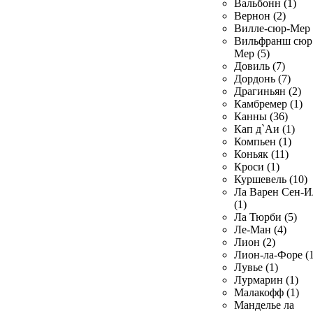
Вальбонн (1)
Вернон (2)
Вилле-сюр-Мер 
Вильфранш сюр
Мер (5)
Довиль (7)
Дордонь (7)
Драгиньян (2)
Камбремер (1)
Канны (36)
Кап д`Аи (1)
Компьен (1)
Коньяк (11)
Кроси (1)
Куршевель (10)
Ла Варен Сен-И
(1)
Ла Тюрби (5)
Ле-Ман (4)
Лион (2)
Лион-ла-Форе (1
Лувье (1)
Лурмарин (1)
Малакофф (1)
Манделье ла