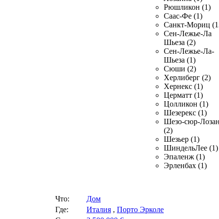
Рюшликон (1)
Саас-Фе (1)
Санкт-Мориц (1
Сен-Лежье-Ла
Шьеза (2)
Сен-Лежье-Ла-
Шьеза (1)
Сюши (2)
Херлиберг (2)
Хернекс (1)
Церматт (1)
Цолликон (1)
Шезерекс (1)
Шезо-сюр-Лоза
(2)
Шезьер (1)
ШиндельЛее (1)
Эпаленж (1)
Эрленбах (1)
Что:
Дом
Где:
Италия
,
Порто Эрколе