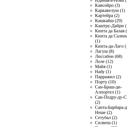
Иданья-а-Нова (
Кавоэйро (3)
Каркавелуш (1)
Картейра (2)
Кашкайш (29)
Каштру-Дайри (
Кинта да Балая (
Кинта да Салин
(1)
Кинта-да-Лаго (
Лагуш (8)
Лиссабон (68)
Лоле (12)
Майя (1)
Набу (1)
Парражил (2)
Порту (10)
Сан-Браш-ди-
Алпортел (1)
Сан-Педру-ду-С
(2)
Санта-Барбара-д
Неше (2)
Сетубал (2)
Силвеш (1)