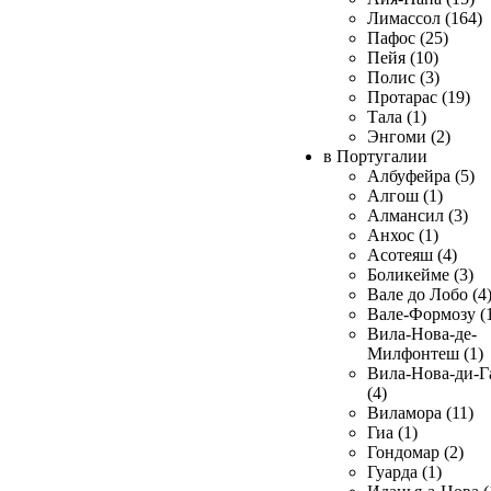
Лимассол (164)
Пафос (25)
Пейя (10)
Полис (3)
Протарас (19)
Тала (1)
Энгоми (2)
в Португалии
Албуфейра (5)
Алгош (1)
Алмансил (3)
Анхос (1)
Асотеяш (4)
Боликейме (3)
Вале до Лобо (4
Вале-Формозу (
Вила-Нова-де-
Милфонтеш (1)
Вила-Нова-ди-Г
(4)
Виламора (11)
Гиа (1)
Гондомар (2)
Гуарда (1)