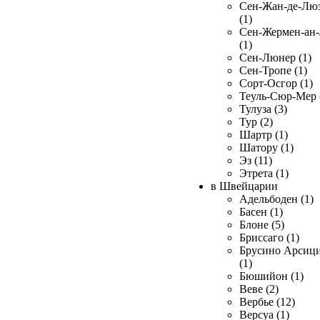
Сен-Жан-де-Лю
(1)
Сен-Жермен-ан
(1)
Сен-Люнер (1)
Сен-Тропе (1)
Сорт-Осгор (1)
Теуль-Сюр-Мер 
Тулуза (3)
Тур (2)
Шартр (1)
Шатору (1)
Эз (11)
Этрета (1)
в Швейцарии
Адельбоден (1)
Басен (1)
Блоне (5)
Бриссаго (1)
Брусино Арсиц
(1)
Бюшийон (1)
Веве (2)
Вербье (12)
Версуа (1)