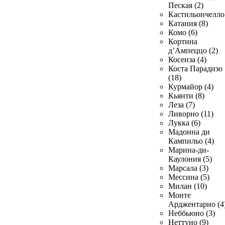
Пеская (2)
Кастильончелло 
Катания (8)
Комо (6)
Кортина
д’Ампеццо (2)
Косенза (4)
Коста Парадизо
(18)
Курмайор (4)
Кьянти (8)
Леза (7)
Ливорно (11)
Лукка (6)
Мадонна ди
Кампильо (4)
Марина-ди-
Каулония (5)
Марсала (3)
Мессина (5)
Милан (10)
Монте
Арджентарио (4
Неббьюно (3)
Неттуно (9)