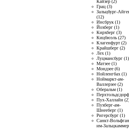
Кайзер (2)
Грац (3)
Зальцбург-Айге
(12)
Инсбрук (1)
Йохберг (1)
Кирхберг (3)
Кицбюэль (27)
Клагенфурт (2)
Крайшберг (2)
Лех (1)
Луцмансбург (1)
Матзее (1)
Мондзее (6)
Нойленгбах (1)
Ноймаркт-ам-
Валлерзее (2)
Оберальм (1)
Перхтольдсдорф
Пух-Халлайн (2
Пухберг-ам-
Шнееберг (1)
Ригерсбург (1)
Санкт-Вольфган
им-Зальцкаммер