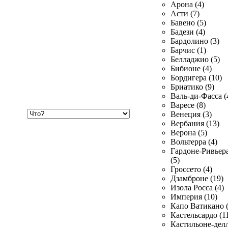
Арона (4)
Асти (7)
Бавено (5)
Бадези (4)
Бардолино (3)
Барчис (1)
Белладжио (5)
Бибионе (4)
Бордигера (10)
Бриатико (9)
Валь-ди-Фасса (
Варесе (8)
Хочу
Венеция (3)
купить
Вербания (13)
Верона (5)
Вольтерра (4)
Гардоне-Ривьер
(5)
Гроссето (4)
Дзамброне (19)
Изола Росса (4)
Империя (10)
Капо Ватикано (
Кастельсардо (1
Кастильоне-делл