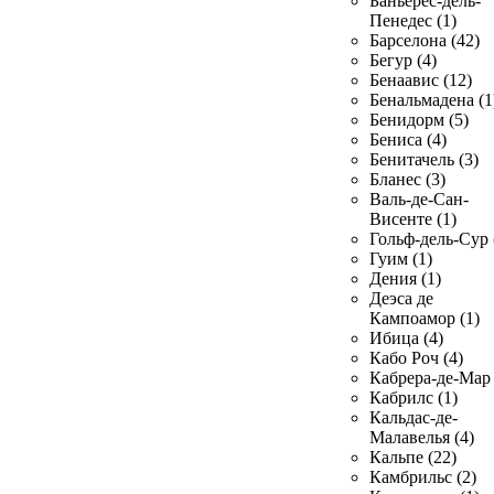
Баньерес-дель-
Пенедес (1)
Барселона (42)
Бегур (4)
Бенаавис (12)
Бенальмадена (1
Бенидорм (5)
Бениса (4)
Бенитачель (3)
Бланес (3)
Валь-де-Сан-
Висенте (1)
Гольф-дель-Сур 
Гуим (1)
Дения (1)
Деэса де
Кампоамор (1)
Ибица (4)
Кабо Роч (4)
Кабрера-де-Мар 
Кабрилс (1)
Кальдас-де-
Малавелья (4)
Кальпе (22)
Камбрильс (2)