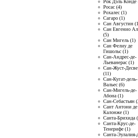
Рок Дэль Конде 
Росас (4)
Рохалес (1)
Сагаро (1)
Сан Августин (1
Сан Евгенио Ал
(5)
Сан Мигель (1)
Сан Фелиу де
Гишольс (1)
Сан-Андрес-де-
Льеванерас (1)
Сан-Жуст-Десве
(11)
Сан-Кугат-дель-
Вальес (6)
Сан-Мигель-де-
Абона (1)
Сан-Себастьян (
Сант Антони де
Калонже (1)
Санта-Брихида (
Санта-Крус-де-
Тенерифе (1)
Санта-Эулалия-д