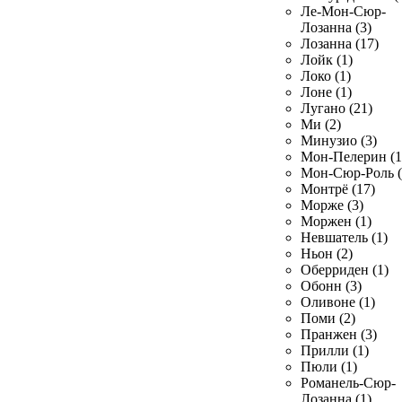
Ле-Мон-Сюр-
Лозанна (3)
Лозанна (17)
Лойк (1)
Локо (1)
Лоне (1)
Лугано (21)
Ми (2)
Минузио (3)
Мон-Пелерин (1
Мон-Сюр-Роль (
Монтрё (17)
Морже (3)
Моржен (1)
Невшатель (1)
Ньон (2)
Оберриден (1)
Обонн (3)
Оливоне (1)
Поми (2)
Пранжен (3)
Прилли (1)
Пюли (1)
Романель-Сюр-
Лозанна (1)