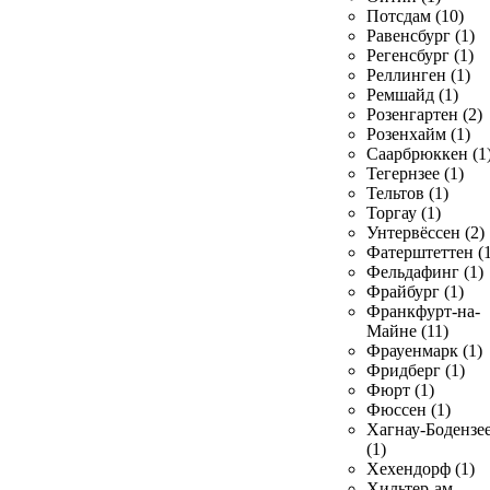
Потсдам (10)
Равенсбург (1)
Регенсбург (1)
Реллинген (1)
Ремшайд (1)
Розенгартен (2)
Розенхайм (1)
Саарбрюккен (1
Тегернзее (1)
Тельтов (1)
Торгау (1)
Унтервёссен (2)
Фатерштеттен (1
Фельдафинг (1)
Фрайбург (1)
Франкфурт-на-
Майне (11)
Фрауенмарк (1)
Фридберг (1)
Фюрт (1)
Фюссен (1)
Хагнау-Бодензе
(1)
Хехендорф (1)
Хильтер-ам-