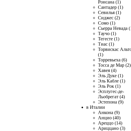
Ронсана (1)
Сантадер (1)
Севилья (1)
Сиджес (2)
Сомо (1)
Сьерра Невада (
Таучо (1)
Тегесте (1)
Тиас (1)
Торвискас Альт
(1)
Торревьеха (6)
Тосса де Мар (2)
Хавея (4)
Эль Дуке (1)
Эль Кабле (1)
Эль Рок (1)
Эсплугес-де-
Льобрегат (4)
Эстепона (9)
в Италии
Анкона (9)
Анцио (40)
Ареццо (14)
Ариццано (3)