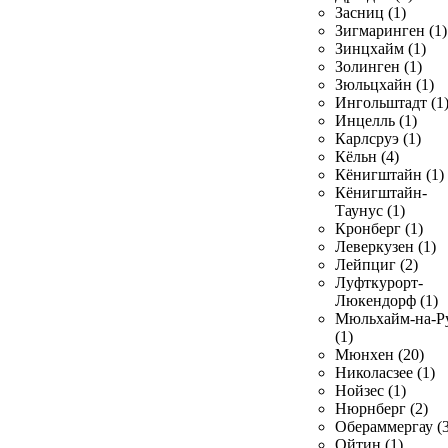
Засниц (1)
Зигмаринген (1)
Зинцхайм (1)
Золинген (1)
Зюльцхайн (1)
Ингольштадт (1
Инцелль (1)
Карлсруэ (1)
Кёльн (4)
Кёнигштайн (1)
Кёнигштайн-
Таунус (1)
Кронберг (1)
Леверкузен (1)
Лейпциг (2)
Луфткурорт-
Люкендорф (1)
Мюльхайм-на-Р
(1)
Мюнхен (20)
Николасзее (1)
Нойзес (1)
Нюрнберг (2)
Обераммергау (3
Ойтин (1)