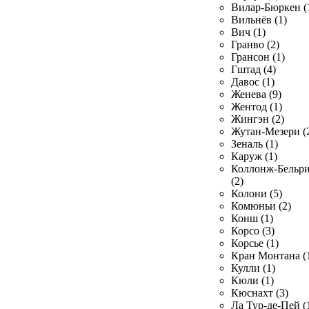
Вилар-Бюркен (
Вильнёв (1)
Вич (1)
Гранво (2)
Грансон (1)
Гштад (4)
Давос (1)
Женева (9)
Жентод (1)
Жингэн (2)
Жутан-Мезери (
Зеналь (1)
Каруж (1)
Коллонж-Бельр
(2)
Колони (5)
Комюньи (2)
Конш (1)
Корсо (3)
Корсье (1)
Кран Монтана (
Кулли (1)
Кюли (1)
Кюснахт (3)
Ла Тур-де-Пей (