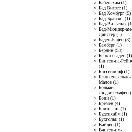
Бабенсхам (1)
Бад Висзее (1)
Бад Хомбург (5)
Бад-Брайзиг (1)
Бад-Вильснак (1
Бад-Мюндер-ам
Дайстер (1)
Баден-Баден (8)
Бамберг (1)
Берлин (53)
Берхтесгаден (1)
Бинген-на-Рейн
(1)
Биссендорф (1)
Бланкенфельде-
Малов (1)
Бодман-
Людвигсхафен (
Бонн (1)
Бремен (4)
Бризеланг (1)
Буденхайм (1)
Бухгольц (1)
Вайден (1)
Ванген-им-