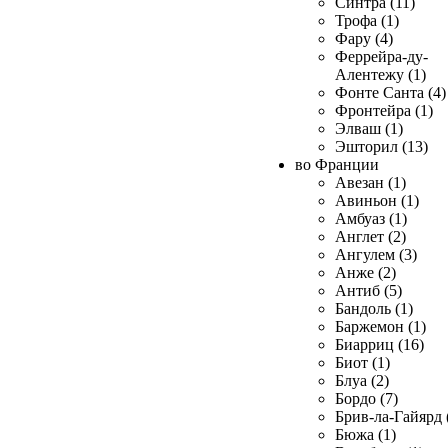
Синтра (11)
Трофа (1)
Фару (4)
Феррейра-ду-
Алентежу (1)
Фонте Санта (4)
Фронтейра (1)
Элваш (1)
Эшторил (13)
во Франции
Авезан (1)
Авиньон (1)
Амбуаз (1)
Англет (2)
Ангулем (3)
Анже (2)
Антиб (5)
Бандоль (1)
Баржемон (1)
Биарриц (16)
Биот (1)
Блуа (2)
Бордо (7)
Брив-ла-Гайярд 
Бюжа (1)