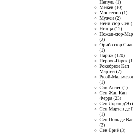
Напуль (1)
Межев (10)
Монсегюр (1)
Мужен (2)
Нейи-сюр-Сен (
Ницца (12)
Ножан-сюр-Ма
(2)
Орибо сюр Сиа
(1)
Париж (120)
Перрос-Гирек (1
Рокебрюн Кап
Мартен (7)
Рюэй-Мальмезо
(1)
Сан Агнес (1)
Сен Жан Кап
Ферра (23)
Сен Лоран д'Эз 
Сен Мартен де 
(1)
Сен Поль де Ва
(2)
Сен-Бриё (3)