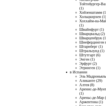
Тойтобургер-Ва
(1)
Хойзенштамм (1
Хольцкирхен (1
Хоххайм-на-Ма
(1)
Швайнфурт (1)
Шварцвальд (2)
Шварценбрук (1
Шнефердинген (
Штарнберг (1)
Штральзунд (1)
Штутгарт (6)
Энген (1)
Эрфурт (2)
Этринген (1)
в Испании
Эль Мадроньяль 
Аликанте (29)
Алтея (8)
Аренис-де-Мун
(1)
Ареньс-де-Мар (
Аржентона (1)