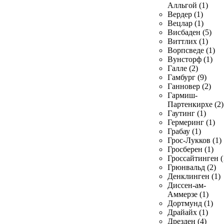
Алльгой (1)
Вердер (1)
Вецлар (1)
Висбаден (5)
Виттлих (1)
Ворпсведе (1)
Вунсторф (1)
Галле (2)
Гамбург (9)
Ганновер (2)
Гармиш-
Партенкирхе (2)
Гаутинг (1)
Гермеринг (1)
Грабау (1)
Грос-Лукков (1)
Гросберен (1)
Гроссайтинген (
Грюнвальд (2)
Денклинген (1)
Диссен-ам-
Аммерзе (1)
Дортмунд (1)
Драйайх (1)
Дрезден (4)