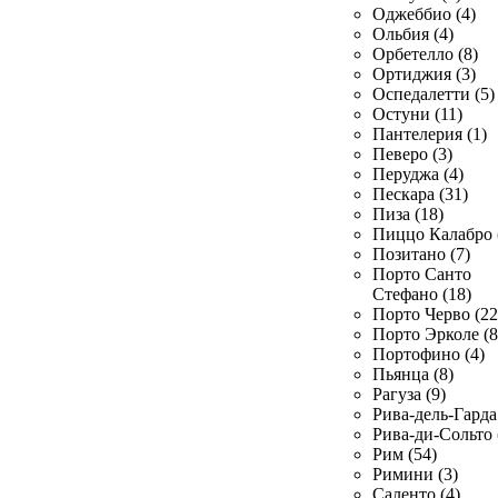
Оджеббио (4)
Ольбия (4)
Орбетелло (8)
Ортиджия (3)
Оспедалетти (5)
Остуни (11)
Пантелерия (1)
Певеро (3)
Перуджа (4)
Пескара (31)
Пиза (18)
Пиццо Калабро 
Позитано (7)
Порто Санто
Стефано (18)
Порто Черво (22
Порто Эрколе (8
Портофино (4)
Пьянца (8)
Рагуза (9)
Рива-дель-Гарда 
Рива-ди-Сольто 
Рим (54)
Римини (3)
Саленто (4)