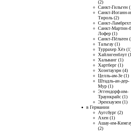
(2)
Санкт-Гильген (
Санкт-Иоганн-и
Тироль (2)
Санкт-Ламбрехт 
Санкт-Мартин-б
Лофер (1)
Санкт-Пёльтен (
Тальгау (1)
Туррахер Хёэ (1
Хайлигенблут (
Хальванг (1)
Хартберг (1)
Хоэнтауэрн (4)
Целль-ам-Зе (1)
Штадль-ан-дер-
Мур (1)
Эггендорф-им-
Траункрайс (1)
Эренхаузен (1)
в Германии
Аугсбург (2)
Ахен (1)
Ашау-им-Кимга
(2)