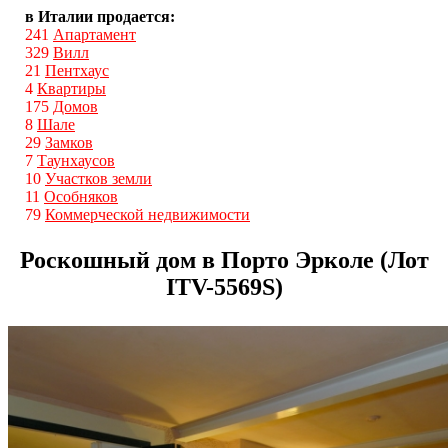
в Италии продается:
241
Апартамент
329
Вилл
21
Пентхаус
4
Квартиры
175
Домов
8
Шале
29
Замков
7
Таунхаусов
10
Участков земли
11
Особняков
79
Коммерческой недвижимости
Роскошный дом в Порто Эрколе (Лот
ITV-5569S)