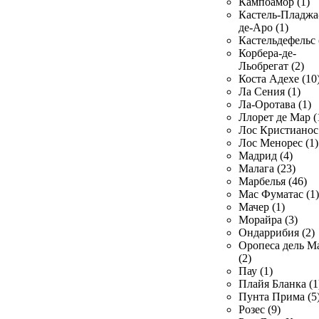
Кампоамор (1)
Кастель-Пладжа
де-Аро (1)
Кастельдефельс 
Корбера-де-
Льобрегат (2)
Коста Адехе (10
Ла Сения (1)
Ла-Оротава (1)
Ллорет де Мар (
Лос Кристианос 
Лос Менорес (1)
Мадрид (4)
Малага (23)
Марбелья (46)
Мас Фуматас (1)
Мачер (1)
Морайра (3)
Ондаррибия (2)
Оропеса дель М
(2)
Пау (1)
Плайя Бланка (1
Пунта Прима (5
Розес (9)