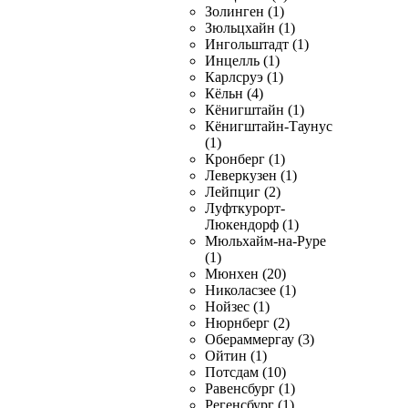
Золинген (1)
Зюльцхайн (1)
Ингольштадт (1)
Инцелль (1)
Карлсруэ (1)
Кёльн (4)
Кёнигштайн (1)
Кёнигштайн-Таунус
(1)
Кронберг (1)
Леверкузен (1)
Лейпциг (2)
Луфткурорт-
Люкендорф (1)
Мюльхайм-на-Руре
(1)
Мюнхен (20)
Николасзее (1)
Нойзес (1)
Нюрнберг (2)
Обераммергау (3)
Ойтин (1)
Потсдам (10)
Равенсбург (1)
Регенсбург (1)