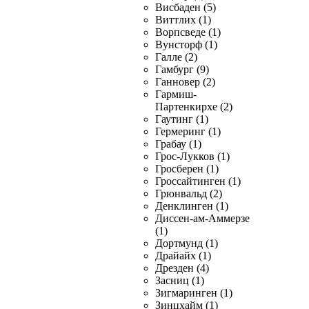
Висбаден (5)
Виттлих (1)
Ворпсведе (1)
Вунсторф (1)
Галле (2)
Гамбург (9)
Ганновер (2)
Гармиш-
Партенкирхе (2)
Гаутинг (1)
Гермеринг (1)
Грабау (1)
Грос-Лукков (1)
Гросберен (1)
Гроссайтинген (1)
Грюнвальд (2)
Денклинген (1)
Диссен-ам-Аммерзе
(1)
Дортмунд (1)
Драйайх (1)
Дрезден (4)
Засниц (1)
Зигмаринген (1)
Зинцхайм (1)