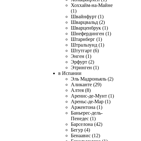
Хоххайм-на-Майне
(1)
Швайнфурт (1)
Шварцвальд (2)
Шварценбрук (1)
Шнефердинген (1)
Штарнберг (1)
Штральзунд (1)
Штутгарт (6)
Энген (1)
Эрфурт (2)
Этринген (1)
в Испании
Эль Мадроньяль (2)
Аликанте (29)
Алтея (8)
Аренис-де-Мунт (1)
Ареньс-де-Мар (1)
Аржентона (1)
Баньерес-дель-
Пенедес (1)
Барселона (42)
Бегур (4)
Бенаавис (12)