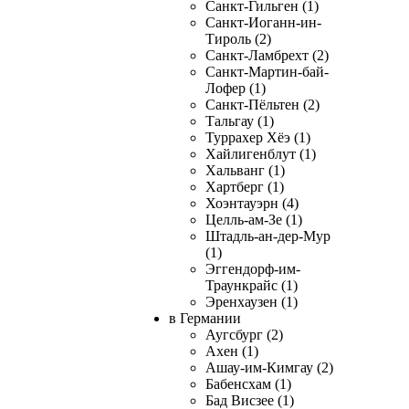
Санкт-Гильген (1)
Санкт-Иоганн-ин-
Тироль (2)
Санкт-Ламбрехт (2)
Санкт-Мартин-бай-
Лофер (1)
Санкт-Пёльтен (2)
Тальгау (1)
Туррахер Хёэ (1)
Хайлигенблут (1)
Хальванг (1)
Хартберг (1)
Хоэнтауэрн (4)
Целль-ам-Зе (1)
Штадль-ан-дер-Мур
(1)
Эггендорф-им-
Траункрайс (1)
Эренхаузен (1)
в Германии
Аугсбург (2)
Ахен (1)
Ашау-им-Кимгау (2)
Бабенсхам (1)
Бад Висзее (1)