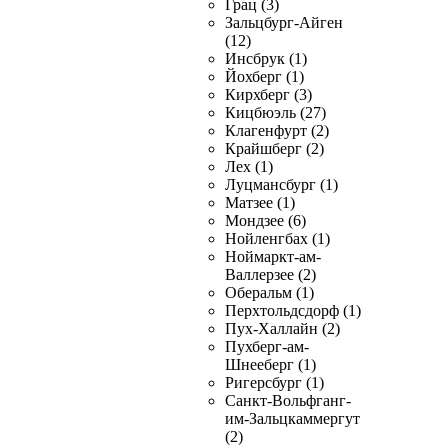
Грац (3)
Зальцбург-Айген
(12)
Инсбрук (1)
Йохберг (1)
Кирхберг (3)
Кицбюэль (27)
Клагенфурт (2)
Крайшберг (2)
Лех (1)
Луцмансбург (1)
Матзее (1)
Мондзее (6)
Нойленгбах (1)
Ноймаркт-ам-
Валлерзее (2)
Оберальм (1)
Перхтольдсдорф (1)
Пух-Халлайн (2)
Пухберг-ам-
Шнееберг (1)
Ригерсбург (1)
Санкт-Вольфганг-
им-Зальцкаммергут
(2)