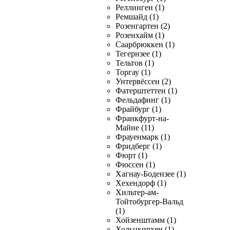
Реллинген (1)
Ремшайд (1)
Розенгартен (2)
Розенхайм (1)
Саарбрюккен (1)
Тегернзее (1)
Тельтов (1)
Торгау (1)
Унтервёссен (2)
Фатерштеттен (1)
Фельдафинг (1)
Фрайбург (1)
Франкфурт-на-
Майне (11)
Фрауенмарк (1)
Фридберг (1)
Фюрт (1)
Фюссен (1)
Хагнау-Бодензее (1)
Хехендорф (1)
Хильтер-ам-
Тойтобургер-Вальд
(1)
Хойзенштамм (1)
Хольцкирхен (1)