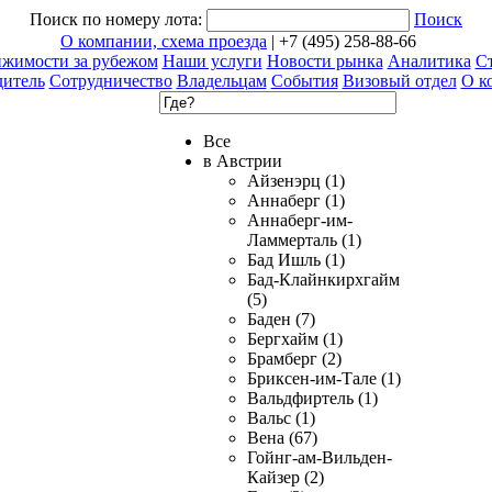
Поиск по номеру лота:
Поиск
О компании, схема проезда
| +7 (495) 258-88-66
ижимости за рубежом
Наши услуги
Новости рынка
Аналитика
Ст
дитель
Сотрудничество
Владельцам
События
Визовый отдел
О к
Все
в Австрии
Айзенэрц (1)
Аннаберг (1)
Аннаберг-им-
Ламмерталь (1)
Бад Ишль (1)
Бад-Клайнкирхгайм
(5)
Баден (7)
Бергхайм (1)
Брамберг (2)
Бриксен-им-Тале (1)
Вальдфиртель (1)
Вальс (1)
Вена (67)
Гойнг-ам-Вильден-
Кайзер (2)