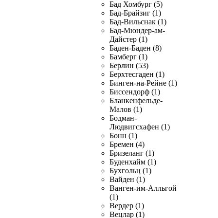
Бад Хомбург (5)
Бад-Брайзиг (1)
Бад-Вильснак (1)
Бад-Мюндер-ам-
Дайстер (1)
Баден-Баден (8)
Бамберг (1)
Берлин (53)
Берхтесгаден (1)
Бинген-на-Рейне (1)
Биссендорф (1)
Бланкенфельде-
Малов (1)
Бодман-
Людвигсхафен (1)
Бонн (1)
Бремен (4)
Бризеланг (1)
Буденхайм (1)
Бухгольц (1)
Вайден (1)
Ванген-им-Алльгой
(1)
Вердер (1)
Вецлар (1)