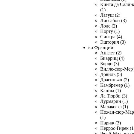
Кинта да Салин
(1)
Лагуш (2)
Лиссабон (3)
Лоле (2)
Порту (1)
Синтра (4)
Эшторил (3)
во Франции
Англет (2)
Биарриц (4)
Бордо (3)
Вилле-сюр-Мер 
Довиль (5)
Драгиньян (2)
Камбремер (1)
Канны (1)
Ла Тюрби (3)
Лурмарин (1)
Малакофф (1)
Ножан-сюр-Ма
(1)
Париж (3)
Перрос-Гирек (1
Рюэй-Мальмезо