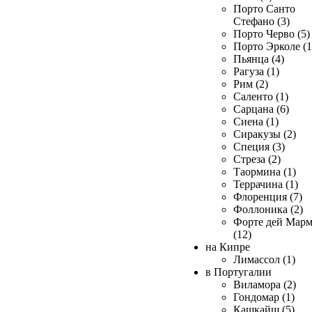
Порто Санто
Стефано (3)
Порто Черво (5)
Порто Эрколе (1
Пьянца (4)
Рагуза (1)
Рим (2)
Саленто (1)
Сарцана (6)
Сиена (1)
Сиракузы (2)
Специя (3)
Стреза (2)
Таормина (1)
Террачина (1)
Флоренция (7)
Фоллоника (2)
Форте дей Мар
(12)
на Кипре
Лимассол (1)
в Португалии
Виламора (2)
Гондомар (1)
Кашкайш (5)