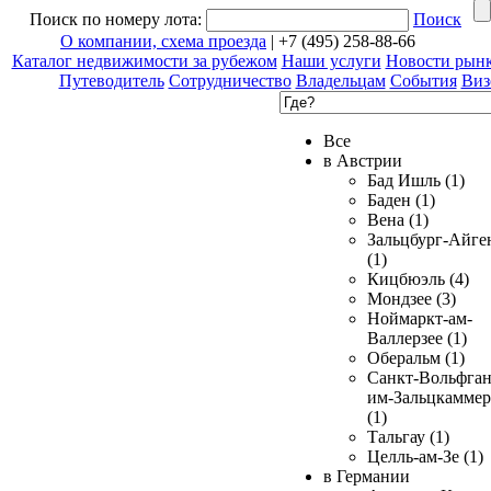
Поиск по номеру лота:
Поиск
О компании, схема проезда
| +7 (495) 258-88-66
Каталог недвижимости за рубежом
Наши услуги
Новости рын
Путеводитель
Сотрудничество
Владельцам
События
Виз
Все
в Австрии
Бад Ишль (1)
Баден (1)
Вена (1)
Зальцбург-Айге
(1)
Кицбюэль (4)
Мондзее (3)
Ноймаркт-ам-
Валлерзее (1)
Оберальм (1)
Санкт-Вольфган
им-Зальцкаммер
(1)
Тальгау (1)
Целль-ам-Зе (1)
в Германии