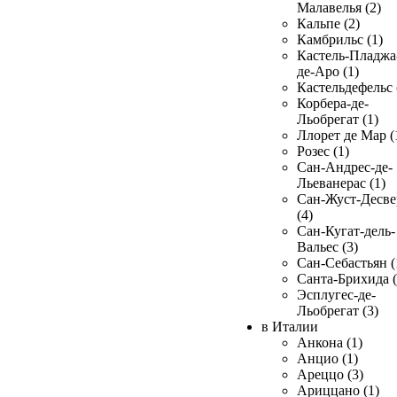
Малавелья (2)
Кальпе (2)
Камбрильс (1)
Кастель-Пладжа
де-Аро (1)
Кастельдефельс 
Корбера-де-
Льобрегат (1)
Ллорет де Мар (
Розес (1)
Сан-Андрес-де-
Льеванерас (1)
Сан-Жуст-Десве
(4)
Сан-Кугат-дель-
Вальес (3)
Сан-Себастьян (
Санта-Брихида (
Эсплугес-де-
Льобрегат (3)
в Италии
Анкона (1)
Анцио (1)
Ареццо (3)
Ариццано (1)