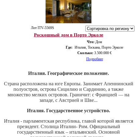
Лот ITV-5569S
Роскошный дом в Порто Эрколе
Что:
Дом
Где:
Италия, Тоскана, Порто Эрколе
Сколько:
3.500.000 €
Подробнее
Италия. Географическое положение.
Страна расположена на юге Европы. Занимает Апеннинский
полуостров, острова Сицилию и Сардинию, а также
множество мелких островов. Граничит: с Францией — на
западе, с Австрией и Шве...
Италия. Государственное устройство.
Италия - парламентская республика, главой которой является
президент. Столица Италии- Рим. Официальный
государственный язык – итальянский. Основной