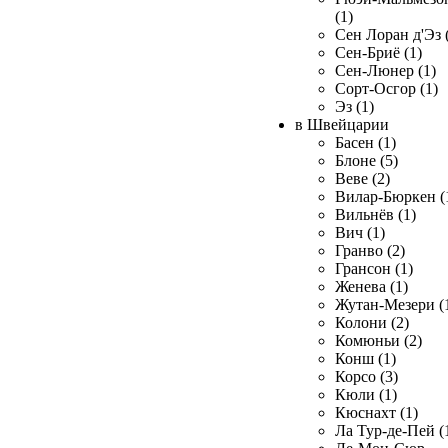
(1)
Сен Лоран д'Эз 
Сен-Бриё (1)
Сен-Люнер (1)
Сорт-Осгор (1)
Эз (1)
в Швейцарии
Басен (1)
Блоне (5)
Веве (2)
Вилар-Бюркен (
Вильнёв (1)
Вич (1)
Гранво (2)
Грансон (1)
Женева (1)
Жутан-Мезери (
Колони (2)
Комюньи (2)
Конш (1)
Корсо (3)
Кюли (1)
Кюснахт (1)
Ла Тур-де-Пей (