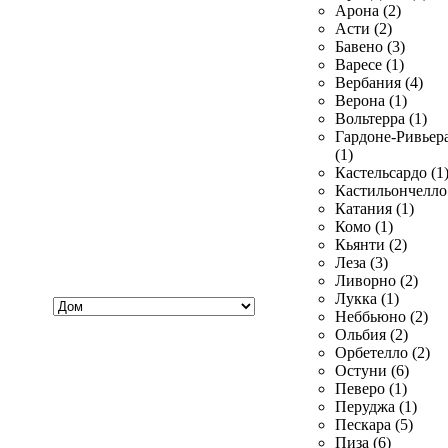
Арона (2)
Асти (2)
Бавено (3)
Варесе (1)
Вербания (4)
Верона (1)
Вольтерра (1)
Гардоне-Ривьер
(1)
Кастельсардо (1
Кастильончелло 
Катания (1)
Комо (1)
Кьянти (2)
Леза (3)
Ливорно (2)
Хочу
Лукка (1)
купить
Неббьюно (2)
Ольбия (2)
Орбетелло (2)
Остуни (6)
Певеро (1)
Перуджа (1)
Пескара (5)
Пиза (6)