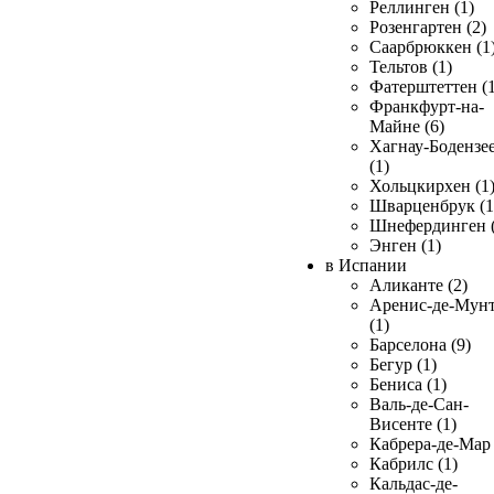
Реллинген (1)
Розенгартен (2)
Саарбрюккен (1
Тельтов (1)
Фатерштеттен (1
Франкфурт-на-
Майне (6)
Хагнау-Бодензе
(1)
Хольцкирхен (1
Шварценбрук (1
Шнефердинген (
Энген (1)
в Испании
Аликанте (2)
Аренис-де-Мун
(1)
Барселона (9)
Бегур (1)
Бениса (1)
Валь-де-Сан-
Висенте (1)
Кабрера-де-Мар 
Кабрилс (1)
Кальдас-де-