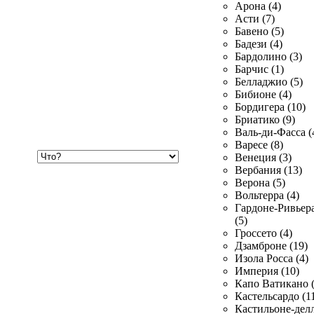
Арона (4)
Асти (7)
Бавено (5)
Бадези (4)
Бардолино (3)
Барчис (1)
Белладжио (5)
Бибионе (4)
Бордигера (10)
Бриатико (9)
Валь-ди-Фасса (
Варесе (8)
Хочу
Венеция (3)
купить
Вербания (13)
Верона (5)
Вольтерра (4)
Гардоне-Ривьер
(5)
Гроссето (4)
Дзамброне (19)
Изола Росса (4)
Империя (10)
Капо Ватикано (
Кастельсардо (1
Кастильоне-делл