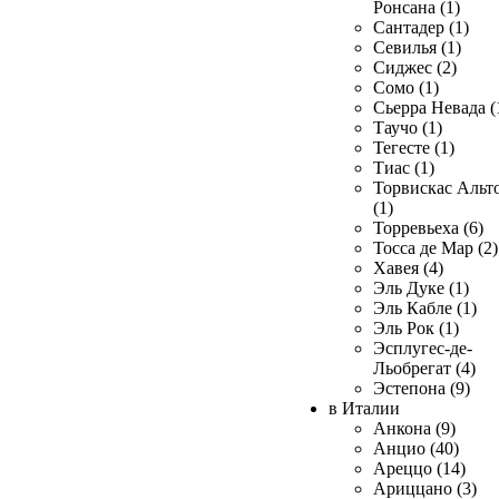
Ронсана (1)
Сантадер (1)
Севилья (1)
Сиджес (2)
Сомо (1)
Сьерра Невада (
Таучо (1)
Тегесте (1)
Тиас (1)
Торвискас Альт
(1)
Торревьеха (6)
Тосса де Мар (2)
Хавея (4)
Эль Дуке (1)
Эль Кабле (1)
Эль Рок (1)
Эсплугес-де-
Льобрегат (4)
Эстепона (9)
в Италии
Анкона (9)
Анцио (40)
Ареццо (14)
Ариццано (3)