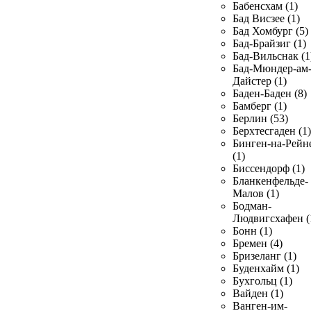
Бабенсхам (1)
Бад Висзее (1)
Бад Хомбург (5)
Бад-Брайзиг (1)
Бад-Вильснак (1
Бад-Мюндер-ам
Дайстер (1)
Баден-Баден (8)
Бамберг (1)
Берлин (53)
Берхтесгаден (1)
Бинген-на-Рейн
(1)
Биссендорф (1)
Бланкенфельде-
Малов (1)
Бодман-
Людвигсхафен (
Бонн (1)
Бремен (4)
Бризеланг (1)
Буденхайм (1)
Бухгольц (1)
Вайден (1)
Ванген-им-