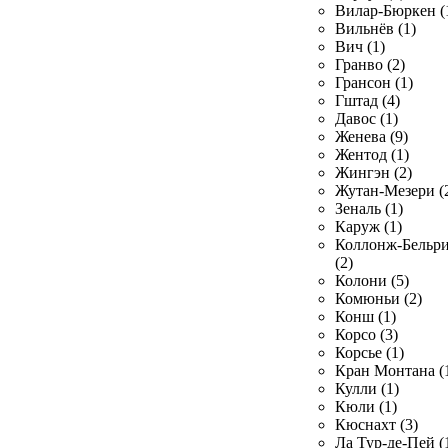
Вилар-Бюркен (
Вильнёв (1)
Вич (1)
Гранво (2)
Грансон (1)
Гштад (4)
Давос (1)
Женева (9)
Жентод (1)
Жингэн (2)
Жутан-Мезери (
Зеналь (1)
Каруж (1)
Коллонж-Бельр
(2)
Колони (5)
Комюньи (2)
Конш (1)
Корсо (3)
Корсье (1)
Кран Монтана (
Кулли (1)
Кюли (1)
Кюснахт (3)
Ла Тур-де-Пей (