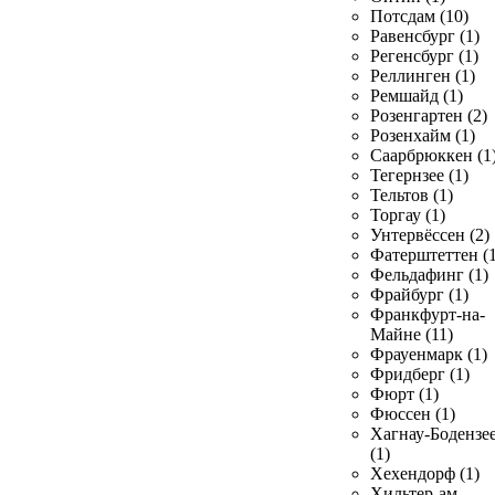
Потсдам (10)
Равенсбург (1)
Регенсбург (1)
Реллинген (1)
Ремшайд (1)
Розенгартен (2)
Розенхайм (1)
Саарбрюккен (1
Тегернзее (1)
Тельтов (1)
Торгау (1)
Унтервёссен (2)
Фатерштеттен (1
Фельдафинг (1)
Фрайбург (1)
Франкфурт-на-
Майне (11)
Фрауенмарк (1)
Фридберг (1)
Фюрт (1)
Фюссен (1)
Хагнау-Бодензе
(1)
Хехендорф (1)
Хильтер-ам-