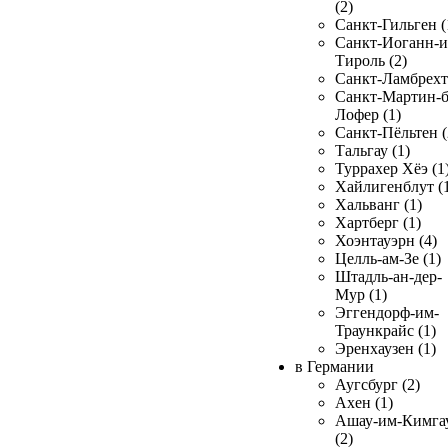
(2)
Санкт-Гильген (
Санкт-Иоганн-и
Тироль (2)
Санкт-Ламбрехт 
Санкт-Мартин-б
Лофер (1)
Санкт-Пёльтен (
Тальгау (1)
Туррахер Хёэ (1
Хайлигенблут (
Хальванг (1)
Хартберг (1)
Хоэнтауэрн (4)
Целль-ам-Зе (1)
Штадль-ан-дер-
Мур (1)
Эггендорф-им-
Траункрайс (1)
Эренхаузен (1)
в Германии
Аугсбург (2)
Ахен (1)
Ашау-им-Кимга
(2)