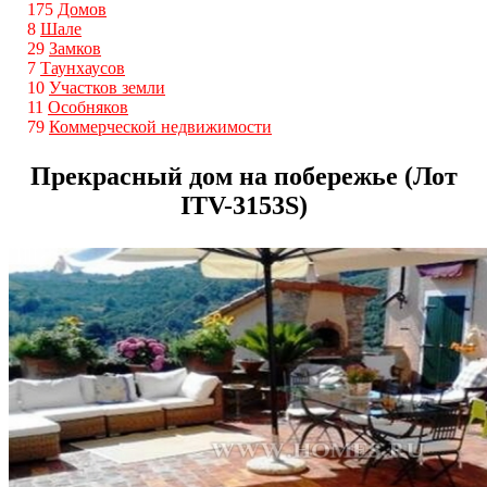
175
Домов
8
Шале
29
Замков
7
Таунхаусов
10
Участков земли
11
Особняков
79
Коммерческой недвижимости
Прекрасный дом на побережье (Лот
ITV-3153S)