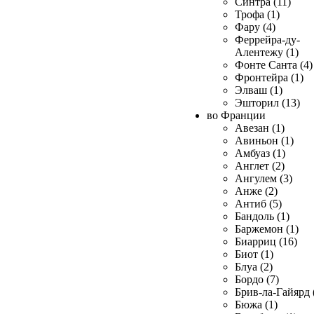
Синтра (11)
Трофа (1)
Фару (4)
Феррейра-ду-
Алентежу (1)
Фонте Санта (4)
Фронтейра (1)
Элваш (1)
Эшторил (13)
во Франции
Авезан (1)
Авиньон (1)
Амбуаз (1)
Англет (2)
Ангулем (3)
Анже (2)
Антиб (5)
Бандоль (1)
Баржемон (1)
Биарриц (16)
Биот (1)
Блуа (2)
Бордо (7)
Брив-ла-Гайярд 
Бюжа (1)