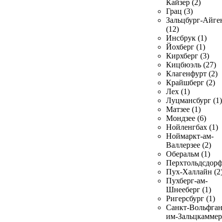
Кайзер (2)
Грац (3)
Зальцбург-Айге
(12)
Инсбрук (1)
Йохберг (1)
Кирхберг (3)
Кицбюэль (27)
Клагенфурт (2)
Крайшберг (2)
Лех (1)
Луцмансбург (1)
Матзее (1)
Мондзее (6)
Нойленгбах (1)
Ноймаркт-ам-
Валлерзее (2)
Оберальм (1)
Перхтольдсдорф
Пух-Халлайн (2
Пухберг-ам-
Шнееберг (1)
Ригерсбург (1)
Санкт-Вольфган
им-Зальцкаммер