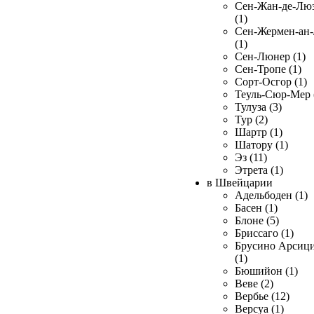
Сен-Жан-де-Лю
(1)
Сен-Жермен-ан
(1)
Сен-Люнер (1)
Сен-Тропе (1)
Сорт-Осгор (1)
Теуль-Сюр-Мер 
Тулуза (3)
Тур (2)
Шартр (1)
Шатору (1)
Эз (11)
Этрета (1)
в Швейцарии
Адельбоден (1)
Басен (1)
Блоне (5)
Бриссаго (1)
Брусино Арсиц
(1)
Бюшийон (1)
Веве (2)
Вербье (12)
Версуа (1)