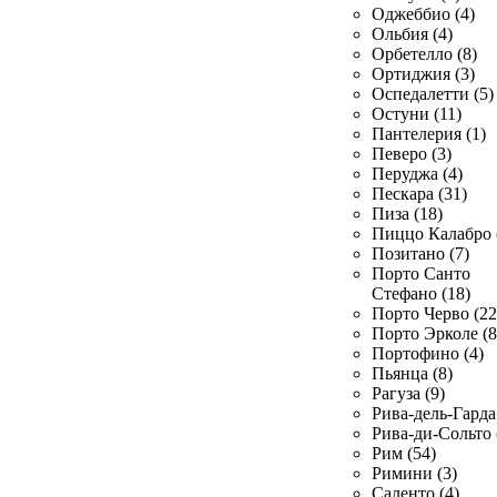
Оджеббио (4)
Ольбия (4)
Орбетелло (8)
Ортиджия (3)
Оспедалетти (5)
Остуни (11)
Пантелерия (1)
Певеро (3)
Перуджа (4)
Пескара (31)
Пиза (18)
Пиццо Калабро 
Позитано (7)
Порто Санто
Стефано (18)
Порто Черво (22
Порто Эрколе (8
Портофино (4)
Пьянца (8)
Рагуза (9)
Рива-дель-Гарда 
Рива-ди-Сольто 
Рим (54)
Римини (3)
Саленто (4)