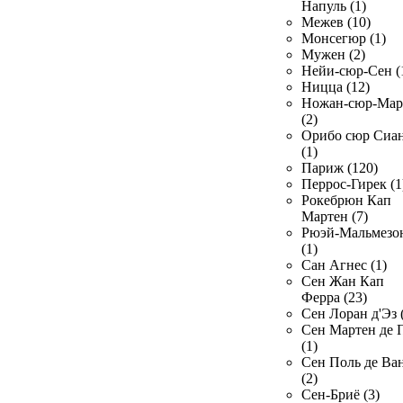
Напуль (1)
Межев (10)
Монсегюр (1)
Мужен (2)
Нейи-сюр-Сен (
Ницца (12)
Ножан-сюр-Ма
(2)
Орибо сюр Сиа
(1)
Париж (120)
Перрос-Гирек (1
Рокебрюн Кап
Мартен (7)
Рюэй-Мальмезо
(1)
Сан Агнес (1)
Сен Жан Кап
Ферра (23)
Сен Лоран д'Эз 
Сен Мартен де 
(1)
Сен Поль де Ва
(2)
Сен-Бриё (3)