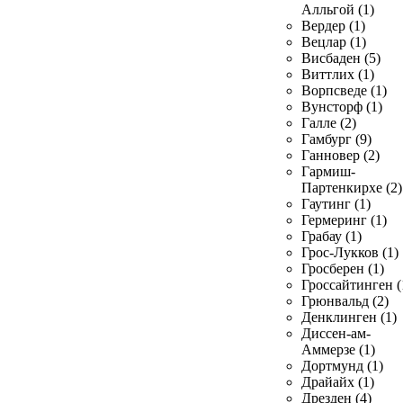
Алльгой (1)
Вердер (1)
Вецлар (1)
Висбаден (5)
Виттлих (1)
Ворпсведе (1)
Вунсторф (1)
Галле (2)
Гамбург (9)
Ганновер (2)
Гармиш-
Партенкирхе (2)
Гаутинг (1)
Гермеринг (1)
Грабау (1)
Грос-Лукков (1)
Гросберен (1)
Гроссайтинген (
Грюнвальд (2)
Денклинген (1)
Диссен-ам-
Аммерзе (1)
Дортмунд (1)
Драйайх (1)
Дрезден (4)