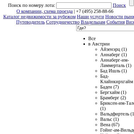
Поиск по номеру лота:
Поиск
О компании, схема проезда
| +7 (495) 258-88-66
Каталог недвижимости за рубежом
Наши услуги
Новости рын
Путеводитель
Сотрудничество
Владельцам
События
Виз
Все
в Австрии
Айзенэрц (1)
Аннаберг (1)
Аннаберг-им-
Ламмерталь (1)
Бад Ишль (1)
Бад-
Клайнкирхгайм 
Баден (7)
Бергхайм (1)
Брамберг (2)
Бриксен-им-Тал
(1)
Вальдфиртель (1
Вальс (1)
Вена (67)
Гойнг-ам-Вильд