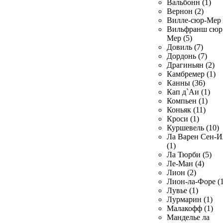
Вальбонн (1)
Вернон (2)
Вилле-сюр-Мер 
Вильфранш сюр
Мер (5)
Довиль (7)
Дордонь (7)
Драгиньян (2)
Камбремер (1)
Канны (36)
Кап д`Аи (1)
Компьен (1)
Коньяк (11)
Кроси (1)
Куршевель (10)
Ла Варен Сен-И
(1)
Ла Тюрби (5)
Ле-Ман (4)
Лион (2)
Лион-ла-Форе (1
Лувье (1)
Лурмарин (1)
Малакофф (1)
Манделье ла