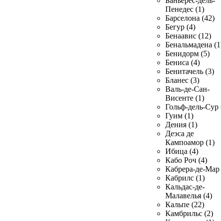
Баньерес-дель-
Пенедес (1)
Барселона (42)
Бегур (4)
Бенаавис (12)
Бенальмадена (1
Бенидорм (5)
Бениса (4)
Бенитачель (3)
Бланес (3)
Валь-де-Сан-
Висенте (1)
Гольф-дель-Сур 
Гуим (1)
Дения (1)
Деэса де
Кампоамор (1)
Ибица (4)
Кабо Роч (4)
Кабрера-де-Мар 
Кабрилс (1)
Кальдас-де-
Малавелья (4)
Кальпе (22)
Камбрильс (2)