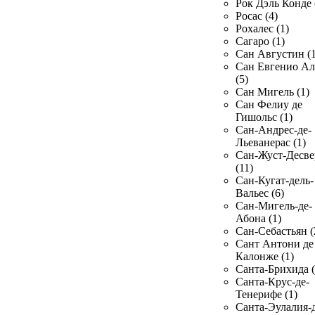
Рок Дэль Конде 
Росас (4)
Рохалес (1)
Сагаро (1)
Сан Августин (1
Сан Евгенио Ал
(5)
Сан Мигель (1)
Сан Фелиу де
Гишольс (1)
Сан-Андрес-де-
Льеванерас (1)
Сан-Жуст-Десве
(11)
Сан-Кугат-дель-
Вальес (6)
Сан-Мигель-де-
Абона (1)
Сан-Себастьян (
Сант Антони де
Калонже (1)
Санта-Брихида (
Санта-Крус-де-
Тенерифе (1)
Санта-Эулалия-д