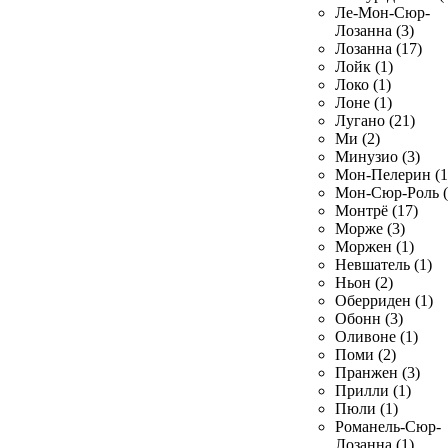
Ле-Мон-Сюр-
Лозанна (3)
Лозанна (17)
Лойк (1)
Локо (1)
Лоне (1)
Лугано (21)
Ми (2)
Минузио (3)
Мон-Пелерин (1
Мон-Сюр-Роль (
Монтрё (17)
Морже (3)
Моржен (1)
Невшатель (1)
Ньон (2)
Оберриден (1)
Обонн (3)
Оливоне (1)
Поми (2)
Пранжен (3)
Прилли (1)
Пюли (1)
Романель-Сюр-
Лозанна (1)