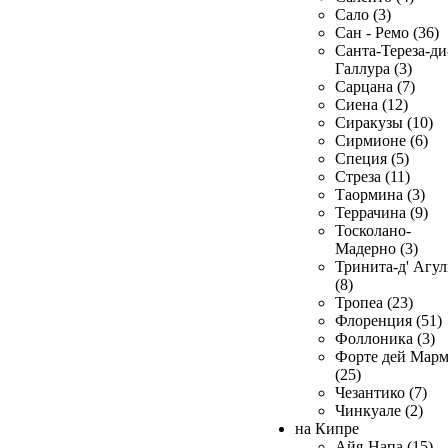
Сало (3)
Сан - Ремо (36)
Санта-Тереза-ди
Галлура (3)
Сарцана (7)
Сиена (12)
Сиракузы (10)
Сирмионе (6)
Специя (5)
Стреза (11)
Таормина (3)
Террачина (9)
Тосколано-
Мадерно (3)
Тринита-д' Агул
(8)
Тропеа (23)
Флоренция (51)
Фоллоника (3)
Форте дей Мар
(25)
Чезантико (7)
Чинкуале (2)
на Кипре
Айя-Напа (15)