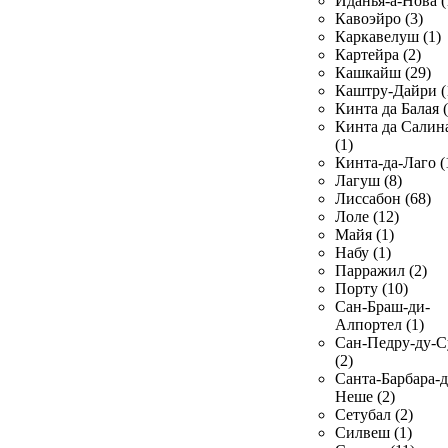
Иданья-а-Нова (
Кавоэйро (3)
Каркавелуш (1)
Картейра (2)
Кашкайш (29)
Каштру-Дайри (
Кинта да Балая (
Кинта да Салин
(1)
Кинта-да-Лаго (
Лагуш (8)
Лиссабон (68)
Лоле (12)
Майя (1)
Набу (1)
Парражил (2)
Порту (10)
Сан-Браш-ди-
Алпортел (1)
Сан-Педру-ду-С
(2)
Санта-Барбара-д
Неше (2)
Сетубал (2)
Силвеш (1)