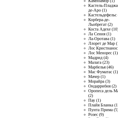
Кампоамор (1)
Кастель-Пладжа
де-Аро (1)
Кастельдефельс 
Корбера-де-
Льобрегат (2)
Коста Адехе (10
Ла Сения (1)
Ла-Оротава (1)
Ллорет де Мар (
Лос Кристианос 
Лос Менорес (1)
Мадрид (4)
Малага (23)
Марбелья (46)
Мас Фуматас (1)
Мачер (1)
Морайра (3)
Ондаррибия (2)
Оропеса дель М
(2)
Пау (1)
Плайя Бланка (1
Пунта Прима (5
Розес (9)