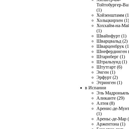
Тойтобургер-Ва
(1)
Хойзенштамм (1
Хольцкирхен (1
Хоххайм-на-Ма
(1)
Швайнфурт (1)
Шварцвальд (2)
Шварценбрук (1
Шнефердинген (
Штарнберг (1)
Штральзунд (1)
Штутгарт (6)
Энген (1)
Эрфурт (2)
Этринген (1)
в Испании
Эль Мадроньяль 
Аликанте (29)
Алтея (8)
Аренис-де-Мун
(1)
Ареньс-де-Мар (
Аржентона (1)