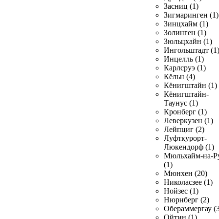
Засниц (1)
Зигмаринген (1)
Зинцхайм (1)
Золинген (1)
Зюльцхайн (1)
Ингольштадт (1
Инцелль (1)
Карлсруэ (1)
Кёльн (4)
Кёнигштайн (1)
Кёнигштайн-
Таунус (1)
Кронберг (1)
Леверкузен (1)
Лейпциг (2)
Луфткурорт-
Люкендорф (1)
Мюльхайм-на-Р
(1)
Мюнхен (20)
Николасзее (1)
Нойзес (1)
Нюрнберг (2)
Обераммергау (3
Ойтин (1)