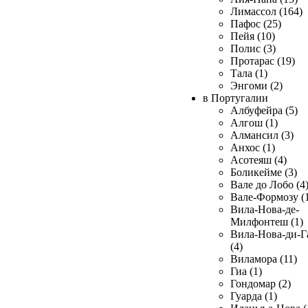
Лимассол (164)
Пафос (25)
Пейя (10)
Полис (3)
Протарас (19)
Тала (1)
Энгоми (2)
в Португалии
Албуфейра (5)
Алгош (1)
Алмансил (3)
Анхос (1)
Асотеяш (4)
Боликейме (3)
Вале до Лобо (4
Вале-Формозу (
Вила-Нова-де-
Милфонтеш (1)
Вила-Нова-ди-Г
(4)
Виламора (11)
Гиа (1)
Гондомар (2)
Гуарда (1)