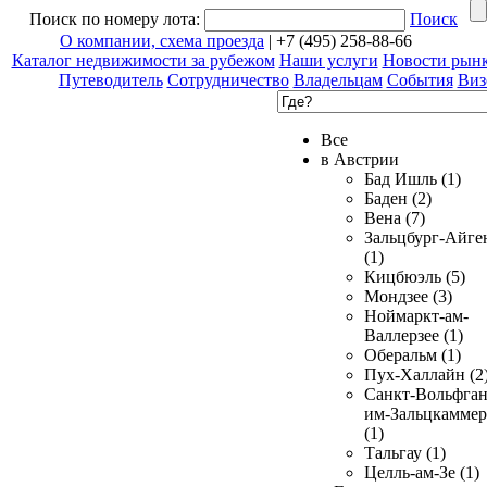
Поиск по номеру лота:
Поиск
О компании, схема проезда
| +7 (495) 258-88-66
Каталог недвижимости за рубежом
Наши услуги
Новости рын
Путеводитель
Сотрудничество
Владельцам
События
Виз
Все
в Австрии
Бад Ишль (1)
Баден (2)
Вена (7)
Зальцбург-Айге
(1)
Кицбюэль (5)
Мондзее (3)
Ноймаркт-ам-
Валлерзее (1)
Оберальм (1)
Пух-Халлайн (2
Санкт-Вольфган
им-Зальцкаммер
(1)
Тальгау (1)
Целль-ам-Зе (1)