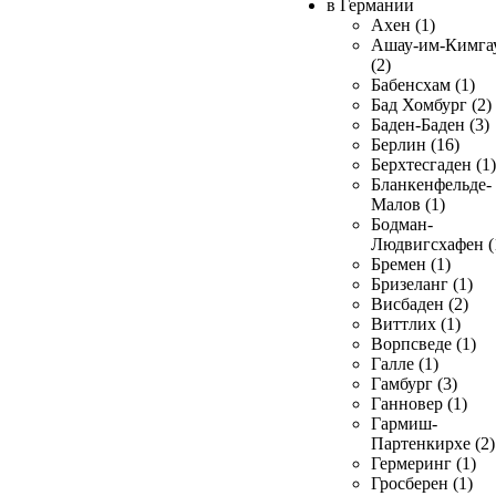
в Германии
Ахен (1)
Ашау-им-Кимга
(2)
Бабенсхам (1)
Бад Хомбург (2)
Баден-Баден (3)
Берлин (16)
Берхтесгаден (1)
Бланкенфельде-
Малов (1)
Бодман-
Людвигсхафен (
Бремен (1)
Бризеланг (1)
Висбаден (2)
Виттлих (1)
Ворпсведе (1)
Галле (1)
Гамбург (3)
Ганновер (1)
Гармиш-
Партенкирхе (2)
Гермеринг (1)
Гросберен (1)