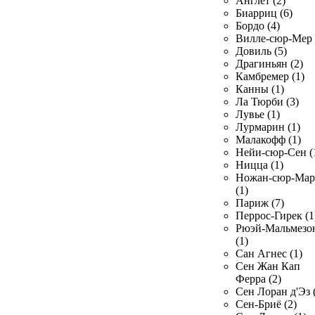
Англет (2)
Биарриц (6)
Бордо (4)
Вилле-сюр-Мер 
Довиль (5)
Драгиньян (2)
Камбремер (1)
Канны (1)
Ла Тюрби (3)
Лувье (1)
Лурмарин (1)
Малакофф (1)
Нейи-сюр-Сен (
Ницца (1)
Ножан-сюр-Ма
(1)
Париж (7)
Перрос-Гирек (1
Рюэй-Мальмезо
(1)
Сан Агнес (1)
Сен Жан Кап
Ферра (2)
Сен Лоран д'Эз 
Сен-Бриё (2)