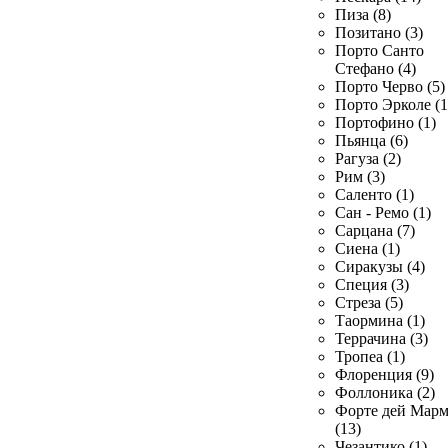
Пиза (8)
Позитано (3)
Порто Санто
Стефано (4)
Порто Черво (5)
Порто Эрколе (1
Портофино (1)
Пьянца (6)
Рагуза (2)
Рим (3)
Саленто (1)
Сан - Ремо (1)
Сарцана (7)
Сиена (1)
Сиракузы (4)
Специя (3)
Стреза (5)
Таормина (1)
Террачина (3)
Тропеа (1)
Флоренция (9)
Фоллоника (2)
Форте дей Мар
(13)
Чезантико (1)