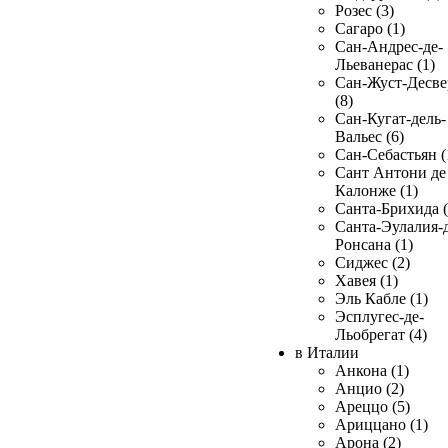
Розес (3)
Сагаро (1)
Сан-Андрес-де-
Льеванерас (1)
Сан-Жуст-Десве
(8)
Сан-Кугат-дель-
Вальес (6)
Сан-Себастьян (
Сант Антони де
Калонже (1)
Санта-Брихида (
Санта-Эулалия-д
Ронсана (1)
Сиджес (2)
Хавея (1)
Эль Кабле (1)
Эсплугес-де-
Льобрегат (4)
в Италии
Анкона (1)
Анцио (2)
Ареццо (5)
Ариццано (1)
Арона (2)