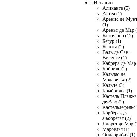
в Испании
Аликанте (5)
Алтея (1)
Аренис-де-Мун
(1)
Ареньс-де-Мар (
Барселона (12)
Бегур (1)
Бениса (1)
Валь-де-Сан-
Висенте (1)
Кабрера-де-Мар 
Кабрилс (1)
Кальдас-де-
Малавелья (2)
Кальпе (3)
Камбрильс (1)
Кастель-Пладжа
де-Аро (1)
Кастельдефельс 
Корбера-де-
Льобрегат (2)
Ллорет де Мар (
Марбелья (1)
Ондаррибия (1)