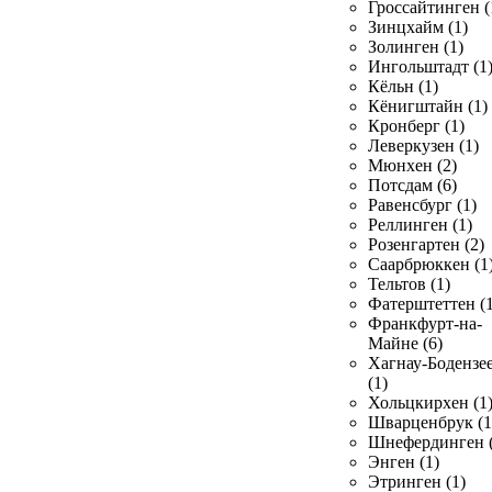
Гроссайтинген (
Зинцхайм (1)
Золинген (1)
Ингольштадт (1
Кёльн (1)
Кёнигштайн (1)
Кронберг (1)
Леверкузен (1)
Мюнхен (2)
Потсдам (6)
Равенсбург (1)
Реллинген (1)
Розенгартен (2)
Саарбрюккен (1
Тельтов (1)
Фатерштеттен (1
Франкфурт-на-
Майне (6)
Хагнау-Бодензе
(1)
Хольцкирхен (1
Шварценбрук (1
Шнефердинген (
Энген (1)
Этринген (1)