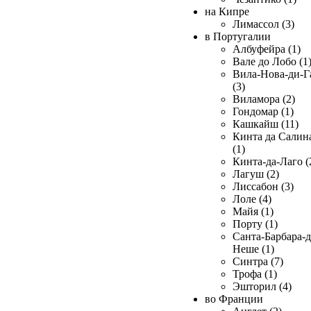
на Кипре
Лимассол (3)
в Португалии
Албуфейра (1)
Вале до Лобо (1
Вила-Нова-ди-Г
(3)
Виламора (2)
Гондомар (1)
Кашкайш (11)
Кинта да Салин
(1)
Кинта-да-Лаго (
Лагуш (2)
Лиссабон (3)
Лоле (4)
Майя (1)
Порту (1)
Санта-Барбара-д
Неше (1)
Синтра (7)
Трофа (1)
Эшторил (4)
во Франции