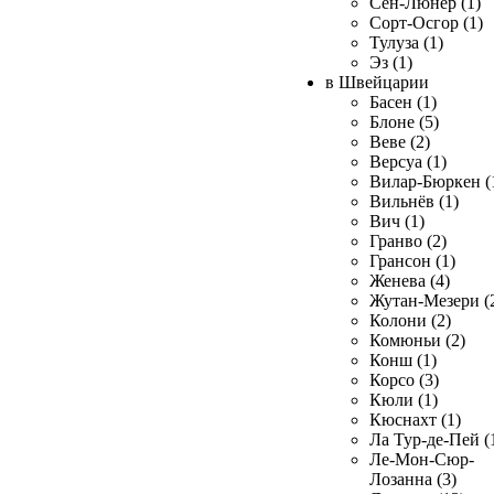
Сен-Люнер (1)
Сорт-Осгор (1)
Тулуза (1)
Эз (1)
в Швейцарии
Басен (1)
Блоне (5)
Веве (2)
Версуа (1)
Вилар-Бюркен (
Вильнёв (1)
Вич (1)
Гранво (2)
Грансон (1)
Женева (4)
Жутан-Мезери (
Колони (2)
Комюньи (2)
Конш (1)
Корсо (3)
Кюли (1)
Кюснахт (1)
Ла Тур-де-Пей (
Ле-Мон-Сюр-
Лозанна (3)