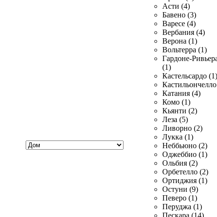
Асти (4)
Бавено (3)
Варесе (4)
Вербания (4)
Верона (1)
Вольтерра (1)
Гардоне-Ривьер
(1)
Кастельсардо (1
Кастильончелло 
Катания (4)
Комо (1)
Кьянти (2)
Леза (5)
Ливорно (2)
Лукка (1)
Хочу
Неббьюно (2)
купить
Оджеббио (1)
Ольбия (2)
Орбетелло (2)
Ортиджия (1)
Остуни (9)
Певеро (1)
Перуджа (1)
Пескара (14)