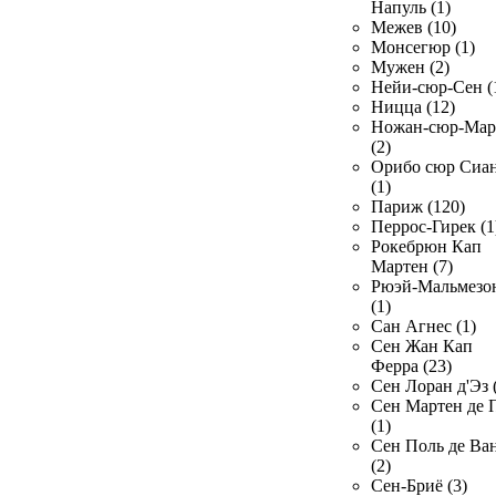
Напуль (1)
Межев (10)
Монсегюр (1)
Мужен (2)
Нейи-сюр-Сен (
Ницца (12)
Ножан-сюр-Ма
(2)
Орибо сюр Сиа
(1)
Париж (120)
Перрос-Гирек (1
Рокебрюн Кап
Мартен (7)
Рюэй-Мальмезо
(1)
Сан Агнес (1)
Сен Жан Кап
Ферра (23)
Сен Лоран д'Эз 
Сен Мартен де 
(1)
Сен Поль де Ва
(2)
Сен-Бриё (3)