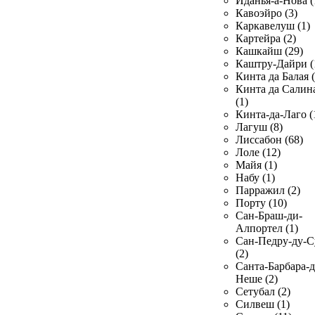
Иданья-а-Нова (
Кавоэйро (3)
Каркавелуш (1)
Картейра (2)
Кашкайш (29)
Каштру-Дайри (
Кинта да Балая (
Кинта да Салин
(1)
Кинта-да-Лаго (
Лагуш (8)
Лиссабон (68)
Лоле (12)
Майя (1)
Набу (1)
Парражил (2)
Порту (10)
Сан-Браш-ди-
Алпортел (1)
Сан-Педру-ду-С
(2)
Санта-Барбара-д
Неше (2)
Сетубал (2)
Силвеш (1)