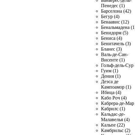
Баньерес-дель-
Пенедес (1)
Барселона (42)
Бегур (4)
Бенаавис (12)
Бенальмадена (1
Бенидорм (5)
Бениса (4)
Бенитачель (3)
Бланес (3)
Валь-де-Сан-
Висенте (1)
Гольф-дель-Сур 
Гуим (1)
Дения (1)
Деэса де
Кампоамор (1)
Ибица (4)
Кабо Роч (4)
Кабрера-де-Мар 
Кабрилс (1)
Кальдас-де-
Малавелья (4)
Кальпе (22)
Камбрильс (2)