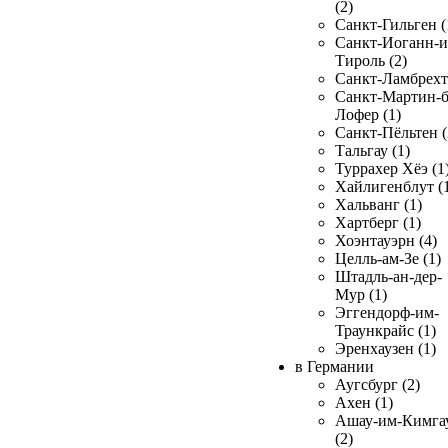
(2)
Санкт-Гильген (
Санкт-Иоганн-и
Тироль (2)
Санкт-Ламбрехт 
Санкт-Мартин-б
Лофер (1)
Санкт-Пёльтен (
Тальгау (1)
Туррахер Хёэ (1
Хайлигенблут (
Хальванг (1)
Хартберг (1)
Хоэнтауэрн (4)
Целль-ам-Зе (1)
Штадль-ан-дер-
Мур (1)
Эггендорф-им-
Траункрайс (1)
Эренхаузен (1)
в Германии
Аугсбург (2)
Ахен (1)
Ашау-им-Кимга
(2)