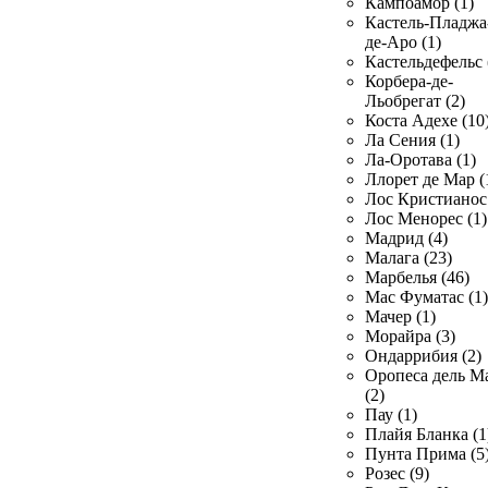
Кампоамор (1)
Кастель-Пладжа
де-Аро (1)
Кастельдефельс 
Корбера-де-
Льобрегат (2)
Коста Адехе (10
Ла Сения (1)
Ла-Оротава (1)
Ллорет де Мар (
Лос Кристианос 
Лос Менорес (1)
Мадрид (4)
Малага (23)
Марбелья (46)
Мас Фуматас (1)
Мачер (1)
Морайра (3)
Ондаррибия (2)
Оропеса дель М
(2)
Пау (1)
Плайя Бланка (1
Пунта Прима (5
Розес (9)