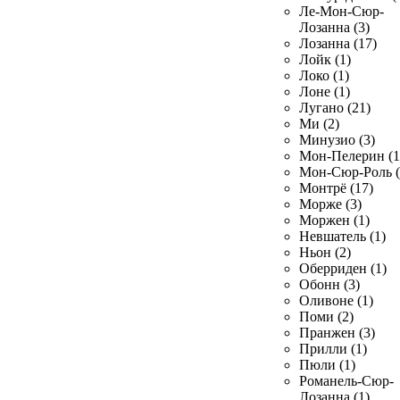
Ле-Мон-Сюр-
Лозанна (3)
Лозанна (17)
Лойк (1)
Локо (1)
Лоне (1)
Лугано (21)
Ми (2)
Минузио (3)
Мон-Пелерин (1
Мон-Сюр-Роль (
Монтрё (17)
Морже (3)
Моржен (1)
Невшатель (1)
Ньон (2)
Оберриден (1)
Обонн (3)
Оливоне (1)
Поми (2)
Пранжен (3)
Прилли (1)
Пюли (1)
Романель-Сюр-
Лозанна (1)