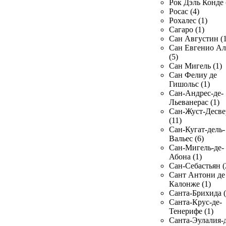
Рок Дэль Конде 
Росас (4)
Рохалес (1)
Сагаро (1)
Сан Августин (1
Сан Евгенио Ал
(5)
Сан Мигель (1)
Сан Фелиу де
Гишольс (1)
Сан-Андрес-де-
Льеванерас (1)
Сан-Жуст-Десве
(11)
Сан-Кугат-дель-
Вальес (6)
Сан-Мигель-де-
Абона (1)
Сан-Себастьян (
Сант Антони де
Калонже (1)
Санта-Брихида (
Санта-Крус-де-
Тенерифе (1)
Санта-Эулалия-д