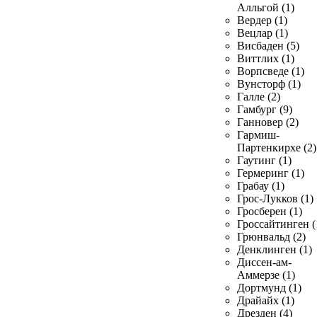
Алльгой (1)
Вердер (1)
Вецлар (1)
Висбаден (5)
Виттлих (1)
Ворпсведе (1)
Вунсторф (1)
Галле (2)
Гамбург (9)
Ганновер (2)
Гармиш-
Партенкирхе (2)
Гаутинг (1)
Гермеринг (1)
Грабау (1)
Грос-Лукков (1)
Гросберен (1)
Гроссайтинген (
Грюнвальд (2)
Денклинген (1)
Диссен-ам-
Аммерзе (1)
Дортмунд (1)
Драйайх (1)
Дрезден (4)