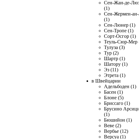
Сен-Жан-де-Лю
(1)
Сен-Жермен-ан
(1)
Сен-Люнер (1)
Сен-Тропе (1)
Сорт-Осгор (1)
Теуль-Сюр-Мер 
Тулуза (3)
Тур (2)
Шартр (1)
Шатору (1)
Эз (11)
Этрета (1)
в Швейцарии
Адельбоден (1)
Басен (1)
Блоне (5)
Бриссаго (1)
Брусино Арсиц
(1)
Бюшийон (1)
Веве (2)
Вербье (12)
Версуа (1)