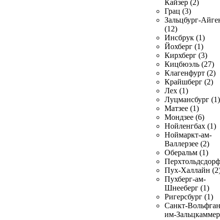
Кайзер (2)
Грац (3)
Зальцбург-Айге
(12)
Инсбрук (1)
Йохберг (1)
Кирхберг (3)
Кицбюэль (27)
Клагенфурт (2)
Крайшберг (2)
Лех (1)
Луцмансбург (1)
Матзее (1)
Мондзее (6)
Нойленгбах (1)
Ноймаркт-ам-
Валлерзее (2)
Оберальм (1)
Перхтольдсдорф
Пух-Халлайн (2
Пухберг-ам-
Шнееберг (1)
Ригерсбург (1)
Санкт-Вольфган
им-Зальцкаммер