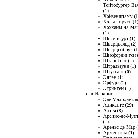
Тойтобургер-Ва
(1)
Хойзенштамм (1
Хольцкирхен (1
Хоххайм-на-Ма
(1)
Швайнфурт (1)
Шварцвальд (2)
Шварценбрук (1
Шнефердинген (
Штарнберг (1)
Штральзунд (1)
Штутгарт (6)
Энген (1)
Эрфурт (2)
Этринген (1)
в Испании
Эль Мадроньяль 
Аликанте (29)
Алтея (8)
Аренис-де-Мун
(1)
Ареньс-де-Мар (
Аржентона (1)