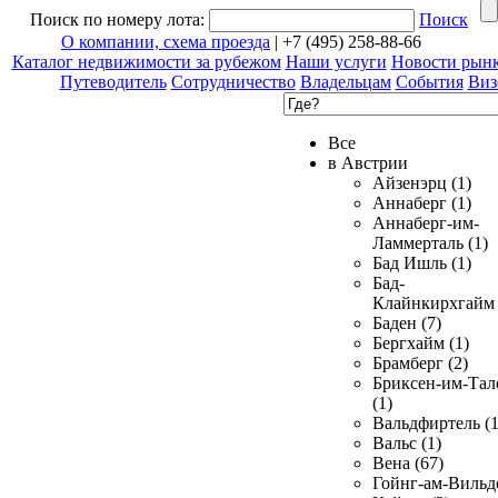
Поиск по номеру лота:
Поиск
О компании, схема проезда
| +7 (495) 258-88-66
Каталог недвижимости за рубежом
Наши услуги
Новости рын
Путеводитель
Сотрудничество
Владельцам
События
Виз
Все
в Австрии
Айзенэрц (1)
Аннаберг (1)
Аннаберг-им-
Ламмерталь (1)
Бад Ишль (1)
Бад-
Клайнкирхгайм 
Баден (7)
Бергхайм (1)
Брамберг (2)
Бриксен-им-Тал
(1)
Вальдфиртель (1
Вальс (1)
Вена (67)
Гойнг-ам-Вильд