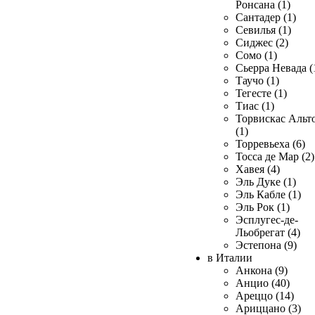
Ронсана (1)
Сантадер (1)
Севилья (1)
Сиджес (2)
Сомо (1)
Сьерра Невада (
Таучо (1)
Тегесте (1)
Тиас (1)
Торвискас Альт
(1)
Торревьеха (6)
Тосса де Мар (2)
Хавея (4)
Эль Дуке (1)
Эль Кабле (1)
Эль Рок (1)
Эсплугес-де-
Льобрегат (4)
Эстепона (9)
в Италии
Анкона (9)
Анцио (40)
Ареццо (14)
Ариццано (3)