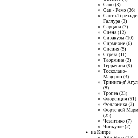
Сало (3)
Сан - Ремо (36)
Санта-Тереза-ди
Галлура (3)
Сарцана (7)
Сиена (12)
Сиракузы (10)
Сирмионе (6)
Специя (5)
Стреза (11)
Таормина (3)
Террачина (9)
Тосколано-
Мадерно (3)
Тринита-д' Агул
(8)
Тропеа (23)
Флоренция (51)
Фоллоника (3)
Форте дей Мар
(25)
Чезантико (7)
Чинкуале (2)
на Кипре
Айя-Напа (15)