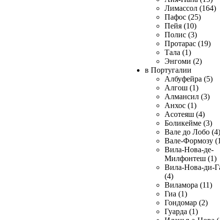
Лимассол (164)
Пафос (25)
Пейя (10)
Полис (3)
Протарас (19)
Тала (1)
Энгоми (2)
в Португалии
Албуфейра (5)
Алгош (1)
Алмансил (3)
Анхос (1)
Асотеяш (4)
Боликейме (3)
Вале до Лобо (4
Вале-Формозу (
Вила-Нова-де-
Милфонтеш (1)
Вила-Нова-ди-Г
(4)
Виламора (11)
Гиа (1)
Гондомар (2)
Гуарда (1)