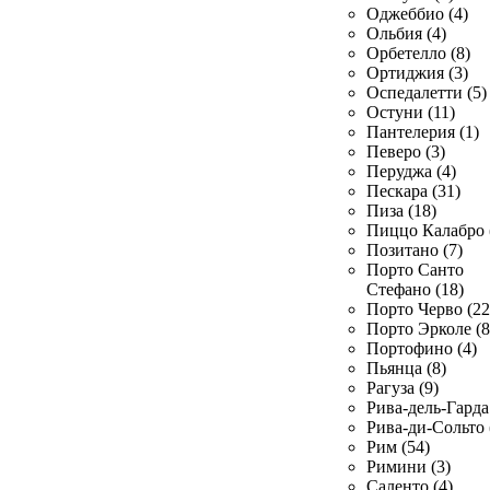
Оджеббио (4)
Ольбия (4)
Орбетелло (8)
Ортиджия (3)
Оспедалетти (5)
Остуни (11)
Пантелерия (1)
Певеро (3)
Перуджа (4)
Пескара (31)
Пиза (18)
Пиццо Калабро 
Позитано (7)
Порто Санто
Стефано (18)
Порто Черво (22
Порто Эрколе (8
Портофино (4)
Пьянца (8)
Рагуза (9)
Рива-дель-Гарда 
Рива-ди-Сольто 
Рим (54)
Римини (3)
Саленто (4)