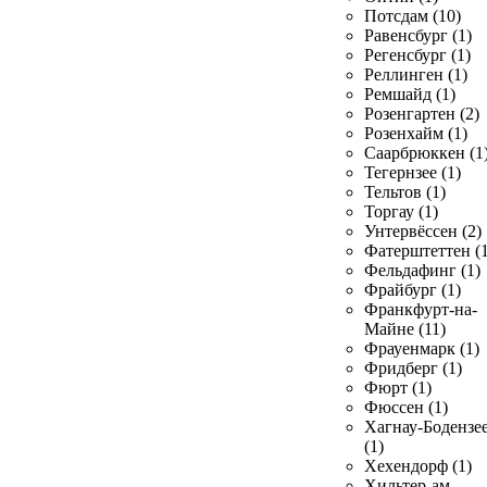
Потсдам (10)
Равенсбург (1)
Регенсбург (1)
Реллинген (1)
Ремшайд (1)
Розенгартен (2)
Розенхайм (1)
Саарбрюккен (1
Тегернзее (1)
Тельтов (1)
Торгау (1)
Унтервёссен (2)
Фатерштеттен (1
Фельдафинг (1)
Фрайбург (1)
Франкфурт-на-
Майне (11)
Фрауенмарк (1)
Фридберг (1)
Фюрт (1)
Фюссен (1)
Хагнау-Бодензе
(1)
Хехендорф (1)
Хильтер-ам-