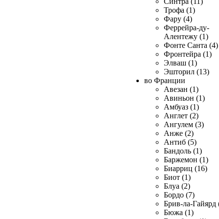
Синтра (11)
Трофа (1)
Фару (4)
Феррейра-ду-
Алентежу (1)
Фонте Санта (4)
Фронтейра (1)
Элваш (1)
Эшторил (13)
во Франции
Авезан (1)
Авиньон (1)
Амбуаз (1)
Англет (2)
Ангулем (3)
Анже (2)
Антиб (5)
Бандоль (1)
Баржемон (1)
Биарриц (16)
Биот (1)
Блуа (2)
Бордо (7)
Брив-ла-Гайярд 
Бюжа (1)