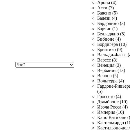
Арона (4)
Асти (7)
Бавено (5)
Бадези (4)
Бардолино (3)
Барчис (1)
Белладжио (5)
Бибионе (4)
Бордигера (10)
Бриатико (9)
Валь-ди-Фасса (
Варесе (8)
Хочу
Венеция (3)
купить
Вербания (13)
Верона (5)
Вольтерра (4)
Гардоне-Ривьер
(5)
Гроссето (4)
Дзамброне (19)
Изола Росса (4)
Империя (10)
Капо Ватикано (
Кастельсардо (1
Кастильоне-делл