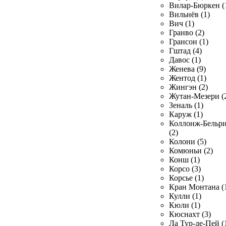
Вилар-Бюркен (
Вильнёв (1)
Вич (1)
Гранво (2)
Грансон (1)
Гштад (4)
Давос (1)
Женева (9)
Жентод (1)
Жингэн (2)
Жутан-Мезери (
Зеналь (1)
Каруж (1)
Коллонж-Бельр
(2)
Колони (5)
Комюньи (2)
Конш (1)
Корсо (3)
Корсье (1)
Кран Монтана (
Кулли (1)
Кюли (1)
Кюснахт (3)
Ла Тур-де-Пей (