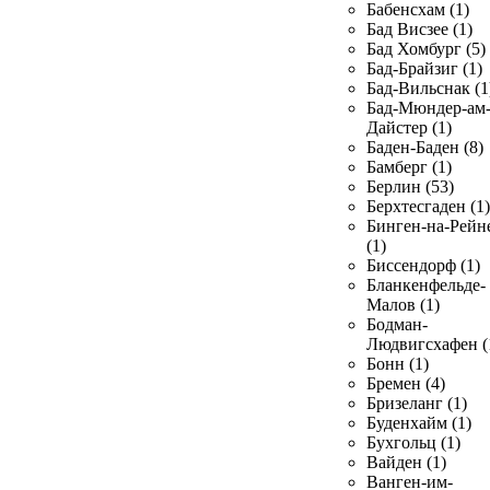
Бабенсхам (1)
Бад Висзее (1)
Бад Хомбург (5)
Бад-Брайзиг (1)
Бад-Вильснак (1
Бад-Мюндер-ам
Дайстер (1)
Баден-Баден (8)
Бамберг (1)
Берлин (53)
Берхтесгаден (1)
Бинген-на-Рейн
(1)
Биссендорф (1)
Бланкенфельде-
Малов (1)
Бодман-
Людвигсхафен (
Бонн (1)
Бремен (4)
Бризеланг (1)
Буденхайм (1)
Бухгольц (1)
Вайден (1)
Ванген-им-