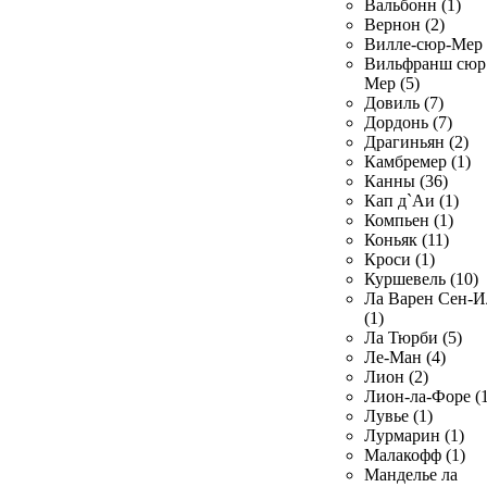
Вальбонн (1)
Вернон (2)
Вилле-сюр-Мер 
Вильфранш сюр
Мер (5)
Довиль (7)
Дордонь (7)
Драгиньян (2)
Камбремер (1)
Канны (36)
Кап д`Аи (1)
Компьен (1)
Коньяк (11)
Кроси (1)
Куршевель (10)
Ла Варен Сен-И
(1)
Ла Тюрби (5)
Ле-Ман (4)
Лион (2)
Лион-ла-Форе (1
Лувье (1)
Лурмарин (1)
Малакофф (1)
Манделье ла