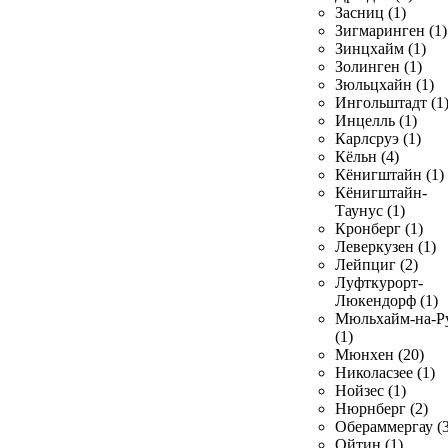
Засниц (1)
Зигмаринген (1)
Зинцхайм (1)
Золинген (1)
Зюльцхайн (1)
Ингольштадт (1
Инцелль (1)
Карлсруэ (1)
Кёльн (4)
Кёнигштайн (1)
Кёнигштайн-
Таунус (1)
Кронберг (1)
Леверкузен (1)
Лейпциг (2)
Луфткурорт-
Люкендорф (1)
Мюльхайм-на-Р
(1)
Мюнхен (20)
Николасзее (1)
Нойзес (1)
Нюрнберг (2)
Обераммергау (3
Ойтин (1)