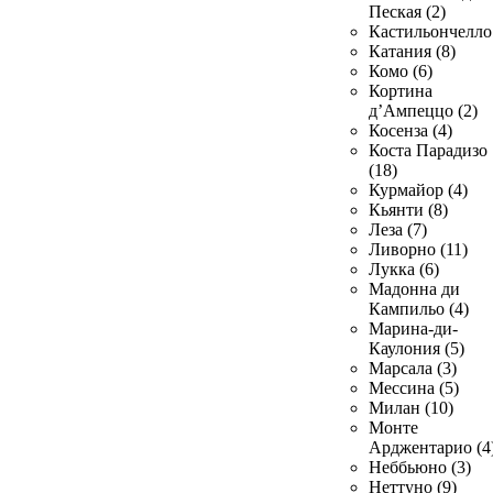
Пеская (2)
Кастильончелло 
Катания (8)
Комо (6)
Кортина
д’Ампеццо (2)
Косенза (4)
Коста Парадизо
(18)
Курмайор (4)
Кьянти (8)
Леза (7)
Ливорно (11)
Лукка (6)
Мадонна ди
Кампильо (4)
Марина-ди-
Каулония (5)
Марсала (3)
Мессина (5)
Милан (10)
Монте
Арджентарио (4
Неббьюно (3)
Неттуно (9)