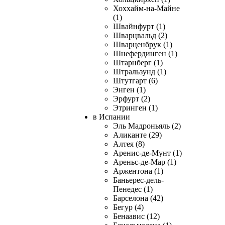
Хоххайм-на-Майне
(1)
Швайнфурт (1)
Шварцвальд (2)
Шварценбрук (1)
Шнефердинген (1)
Штарнберг (1)
Штральзунд (1)
Штутгарт (6)
Энген (1)
Эрфурт (2)
Этринген (1)
в Испании
Эль Мадроньяль (2)
Аликанте (29)
Алтея (8)
Аренис-де-Мунт (1)
Ареньс-де-Мар (1)
Аржентона (1)
Баньерес-дель-
Пенедес (1)
Барселона (42)
Бегур (4)
Бенаавис (12)