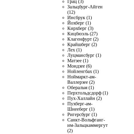
Грац (3)
Зальцбург-Айген
(12)
Инсбрук (1)
Йохберг (1)
Кирхберг (3)
Кицбюэль (27)
Клагенфурт (2)
Крайшберг (2)
Лех (1)
Луцмансбург (1)
Матзее (1)
Мондзее (6)
Нойленгбах (1)
Ноймаркт-ам-
Валлерзее (2)
Оберальм (1)
Перхтольдсдорф (1)
Пух-Халлайн (2)
Пухберг-ам-
Шнееберг (1)
Ригерсбург (1)
Санкт-Вольфганг-
им-Зальцкаммергут
(2)