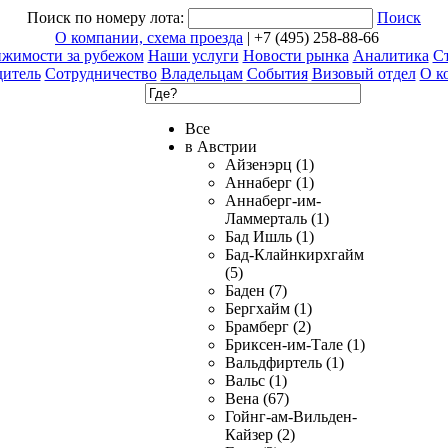
Поиск по номеру лота:
Поиск
О компании, схема проезда
| +7 (495) 258-88-66
ижимости за рубежом
Наши услуги
Новости рынка
Аналитика
Ст
дитель
Сотрудничество
Владельцам
События
Визовый отдел
О к
Все
в Австрии
Айзенэрц (1)
Аннаберг (1)
Аннаберг-им-
Ламмерталь (1)
Бад Ишль (1)
Бад-Клайнкирхгайм
(5)
Баден (7)
Бергхайм (1)
Брамберг (2)
Бриксен-им-Тале (1)
Вальдфиртель (1)
Вальс (1)
Вена (67)
Гойнг-ам-Вильден-
Кайзер (2)