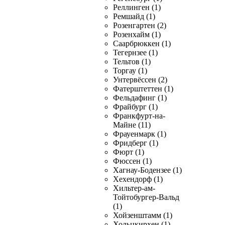
Реллинген (1)
Ремшайд (1)
Розенгартен (2)
Розенхайм (1)
Саарбрюккен (1)
Тегернзее (1)
Тельтов (1)
Торгау (1)
Унтервёссен (2)
Фатерштеттен (1)
Фельдафинг (1)
Фрайбург (1)
Франкфурт-на-
Майне (11)
Фрауенмарк (1)
Фридберг (1)
Фюрт (1)
Фюссен (1)
Хагнау-Бодензее (1)
Хехендорф (1)
Хильтер-ам-
Тойтобургер-Вальд
(1)
Хойзенштамм (1)
Хольцкирхен (1)