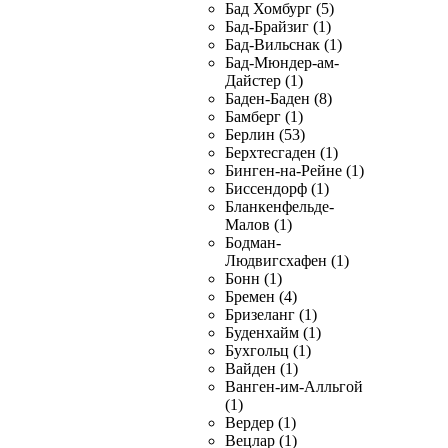
Бад Хомбург (5)
Бад-Брайзиг (1)
Бад-Вильснак (1)
Бад-Мюндер-ам-
Дайстер (1)
Баден-Баден (8)
Бамберг (1)
Берлин (53)
Берхтесгаден (1)
Бинген-на-Рейне (1)
Биссендорф (1)
Бланкенфельде-
Малов (1)
Бодман-
Людвигсхафен (1)
Бонн (1)
Бремен (4)
Бризеланг (1)
Буденхайм (1)
Бухгольц (1)
Вайден (1)
Ванген-им-Алльгой
(1)
Вердер (1)
Вецлар (1)