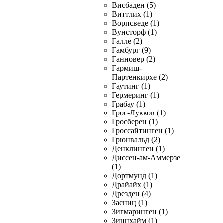
Висбаден (5)
Виттлих (1)
Ворпсведе (1)
Вунсторф (1)
Галле (2)
Гамбург (9)
Ганновер (2)
Гармиш-
Партенкирхе (2)
Гаутинг (1)
Гермеринг (1)
Грабау (1)
Грос-Лукков (1)
Гросберен (1)
Гроссайтинген (1)
Грюнвальд (2)
Денклинген (1)
Диссен-ам-Аммерзе
(1)
Дортмунд (1)
Драйайх (1)
Дрезден (4)
Засниц (1)
Зигмаринген (1)
Зинцхайм (1)