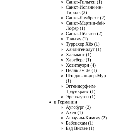
Санкт-Гильген (1)
Санкт-Иоганн-ин-
Тироль (2)
Санкт-Ламбрехт (2)
Санкт-Мартин-бай-
Лофер (1)
Санкт-Пёльтен (2)
Тальгау (1)
Туррахер Хёэ (1)
Хайлигенблут (1)
Хальванг (1)
Хартберг (1)
Хоэнтауэрн (4)
Целль-ам-Зе (1)
Штадль-ан-дер-Мур
(1)
Эггендорф-им-
Траункрайс (1)
Эренхаузен (1)
в Германии
Аугсбург (2)
Ахен (1)
Ашау-им-Кимгау (2)
Бабенсхам (1)
Бад Висзее (1)