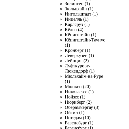
Золинген (1)
Зюльцхайн (1)
Ингольштадт (1)
Инцелль (1)
Карлсруэ (1)
Кёльн (4)
Кёнигштайн (1)
Кёнигштайн-Таунус
(1)
Кронберг (1)
Леверкузен (1)
Лейпциг (2)
Луфткурорт-
Люкендорф (1)
Мюльхайм-на-Руре
(1)
Мюнхен (20)
Николасзее (1)
Нойзес (1)
Нюрнберг (2)
Обераммергау (3)
Ойтин (1)
Потсдам (10)
Равенсбург (1)
Регенсбург (1)