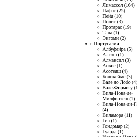
Лимассол (164)
Пафос (25)
Пейя (10)
Полис (3)
Протарас (19)
Тала (1)
Энгоми (2)
в Португалии
Албуфейра (5)
Алгош (1)
Алмансил (3)
Анхос (1)
Асотеяш (4)
Боликейме (3)
Вале до Лобо (4
Вале-Формозу (
Вила-Нова-де-
Милфонтеш (1)
Вила-Нова-ди-Г
(4)
Виламора (11)
Гиа (1)
Гондомар (2)
Гуарда (1)