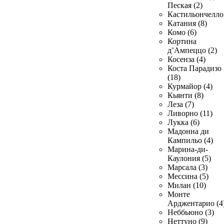
Пеская (2)
Кастильончелло 
Катания (8)
Комо (6)
Кортина
д’Ампеццо (2)
Косенза (4)
Коста Парадизо
(18)
Курмайор (4)
Кьянти (8)
Леза (7)
Ливорно (11)
Лукка (6)
Мадонна ди
Кампильо (4)
Марина-ди-
Каулония (5)
Марсала (3)
Мессина (5)
Милан (10)
Монте
Арджентарио (4
Неббьюно (3)
Неттуно (9)