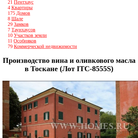
21
Пентхаус
4
Квартиры
175
Домов
8
Шале
29
Замков
7
Таунхаусов
10
Участков земли
11
Особняков
79
Коммерческой недвижимости
Производство вина и оливкового масла
в Тоскане (Лот ITС-8555S)