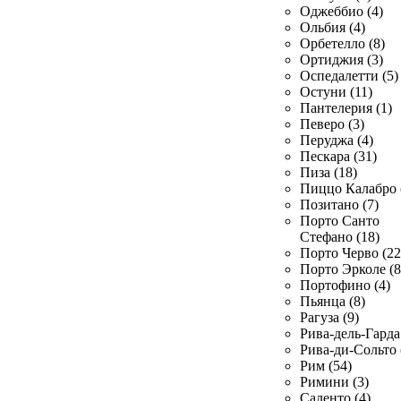
Оджеббио (4)
Ольбия (4)
Орбетелло (8)
Ортиджия (3)
Оспедалетти (5)
Остуни (11)
Пантелерия (1)
Певеро (3)
Перуджа (4)
Пескара (31)
Пиза (18)
Пиццо Калабро 
Позитано (7)
Порто Санто
Стефано (18)
Порто Черво (22
Порто Эрколе (8
Портофино (4)
Пьянца (8)
Рагуза (9)
Рива-дель-Гарда 
Рива-ди-Сольто 
Рим (54)
Римини (3)
Саленто (4)