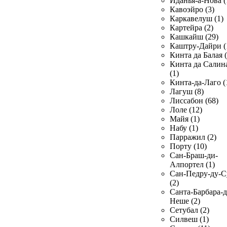
Иданья-а-Нова (
Кавоэйро (3)
Каркавелуш (1)
Картейра (2)
Кашкайш (29)
Каштру-Дайри (
Кинта да Балая (
Кинта да Салин
(1)
Кинта-да-Лаго (
Лагуш (8)
Лиссабон (68)
Лоле (12)
Майя (1)
Набу (1)
Парражил (2)
Порту (10)
Сан-Браш-ди-
Алпортел (1)
Сан-Педру-ду-С
(2)
Санта-Барбара-д
Неше (2)
Сетубал (2)
Силвеш (1)