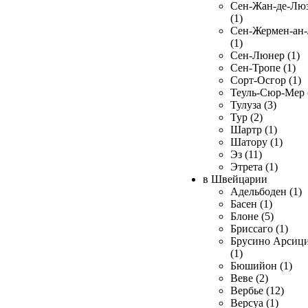
Сен-Жан-де-Лю
(1)
Сен-Жермен-ан
(1)
Сен-Люнер (1)
Сен-Тропе (1)
Сорт-Осгор (1)
Теуль-Сюр-Мер 
Тулуза (3)
Тур (2)
Шартр (1)
Шатору (1)
Эз (11)
Этрета (1)
в Швейцарии
Адельбоден (1)
Басен (1)
Блоне (5)
Бриссаго (1)
Брусино Арсиц
(1)
Бюшийон (1)
Веве (2)
Вербье (12)
Версуа (1)