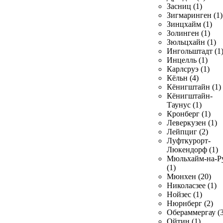
Засниц (1)
Зигмаринген (1)
Зинцхайм (1)
Золинген (1)
Зюльцхайн (1)
Ингольштадт (1
Инцелль (1)
Карлсруэ (1)
Кёльн (4)
Кёнигштайн (1)
Кёнигштайн-
Таунус (1)
Кронберг (1)
Леверкузен (1)
Лейпциг (2)
Луфткурорт-
Люкендорф (1)
Мюльхайм-на-Р
(1)
Мюнхен (20)
Николасзее (1)
Нойзес (1)
Нюрнберг (2)
Обераммергау (3
Ойтин (1)