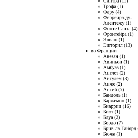
Синтра (11)
Трофа (1)
Фару (4)
Феррейра-ду-
Алентежу (1)
Фонте Санта (4)
Фронтейра (1)
Элваш (1)
Эшторил (13)
во Франции
Авезан (1)
Авиньон (1)
Амбуаз (1)
Англет (2)
Ангулем (3)
Анже (2)
Антиб (5)
Бандоль (1)
Баржемон (1)
Биарриц (16)
Биот (1)
Блуа (2)
Бордо (7)
Брив-ла-Гайярд 
Бюжа (1)