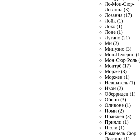
Ле-Мон-Сюр-
Лозанна (3)
Лозанна (17)
Лойк (1)
Локо (1)
Лоне (1)
Лугано (21)
Ми (2)
Минузио (3)
Мон-Пелерин (1
Мон-Сюр-Роль (
Монтрё (17)
Морже (3)
Моржен (1)
Невшатель (1)
Ньон (2)
Оберриден (1)
Обонн (3)
Оливоне (1)
Поми (2)
Пранжен (3)
Прилли (1)
Пюли (1)
Романель-Сюр-
Лозанна (1)