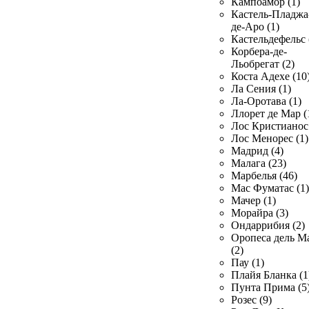
Кампоамор (1)
Кастель-Пладжа
де-Аро (1)
Кастельдефельс 
Корбера-де-
Льобрегат (2)
Коста Адехе (10
Ла Сения (1)
Ла-Оротава (1)
Ллорет де Мар (
Лос Кристианос 
Лос Менорес (1)
Мадрид (4)
Малага (23)
Марбелья (46)
Мас Фуматас (1)
Мачер (1)
Морайра (3)
Ондаррибия (2)
Оропеса дель М
(2)
Пау (1)
Плайя Бланка (1
Пунта Прима (5
Розес (9)