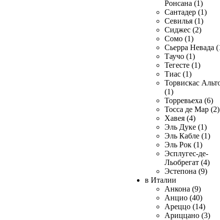
Ронсана (1)
Сантадер (1)
Севилья (1)
Сиджес (2)
Сомо (1)
Сьерра Невада (
Таучо (1)
Тегесте (1)
Тиас (1)
Торвискас Альт
(1)
Торревьеха (6)
Тосса де Мар (2)
Хавея (4)
Эль Дуке (1)
Эль Кабле (1)
Эль Рок (1)
Эсплугес-де-
Льобрегат (4)
Эстепона (9)
в Италии
Анкона (9)
Анцио (40)
Ареццо (14)
Ариццано (3)