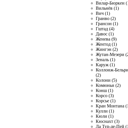
Вилар-Бюркен (
Вильнёв (1)
Вич (1)
Гранво (2)
Грансон (1)
Гштад (4)
Давос (1)
Женева (9)
Жентод (1)
Жингэн (2)
Жутан-Мезери (
Зеналь (1)
Каруж (1)
Коллонж-Бельр
(2)
Колони (5)
Комюньи (2)
Конш (1)
Корсо (3)
Корсье (1)
Кран Монтана (
Кулли (1)
Кюли (1)
Кюснахт (3)
Ла Тур-де-Пей (