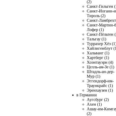
(2)
Санкт-Гильген (
Санкт-Иоганн-и
Тироль (2)
Санкт-Ламбрехт 
Санкт-Мартин-б
Лофер (1)
Санкт-Пёльтен (
Тальгау (1)
Туррахер Хёэ (1
Хайлигенблут (
Хальванг (1)
Хартберг (1)
Хоэнтауэрн (4)
Целль-ам-Зе (1)
Штадль-ан-дер-
Мур (1)
Эггендорф-им-
Траункрайс (1)
Эренхаузен (1)
в Германии
Аугсбург (2)
Ахен (1)
Ашау-им-Кимга
(2)