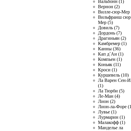
Вальбонн (1)
Вернон (2)
Вилле-сюр-Мер 
Вильфранш сюр
Мер (5)
Довиль (7)
Дордонь (7)
Драгиньян (2)
Камбремер (1)
Канны (36)
Кап д`Аи (1)
Компьен (1)
Коньяк (11)
Кроси (1)
Куршевель (10)
Ла Варен Сен-И
(1)
Ла Тюрби (5)
Ле-Ман (4)
Лион (2)
Лион-ла-Форе (1
Лувье (1)
Лурмарин (1)
Малакофф (1)
Манделье ла