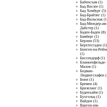
Бабенсхам (1)
Бад Висзее (1)
Бад Хомбург (5)
Бад-Брайзиг (1)
Бад-Вильснак (1
Бад-Мюндер-ам
Дайстер (1)
Баден-Баден (8)
Бамберг (1)
Берлин (53)
Берхтесгаден (1)
Бинген-на-Рейн
(1)
Биссендорф (1)
Бланкенфельде-
Малов (1)
Бодман-
Людвигсхафен (
Бонн (1)
Бремен (4)
Бризеланг (1)
Буденхайм (1)
Бухгольц (1)
Вайден (1)
Ванген-им-