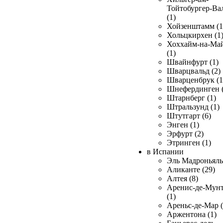
Тойтобургер-Ва
(1)
Хойзенштамм (1
Хольцкирхен (1
Хоххайм-на-Ма
(1)
Швайнфурт (1)
Шварцвальд (2)
Шварценбрук (1
Шнефердинген (
Штарнберг (1)
Штральзунд (1)
Штутгарт (6)
Энген (1)
Эрфурт (2)
Этринген (1)
в Испании
Эль Мадроньяль 
Аликанте (29)
Алтея (8)
Аренис-де-Мун
(1)
Ареньс-де-Мар (
Аржентона (1)