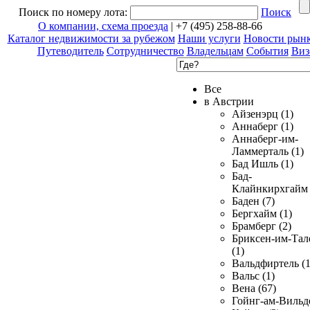
Поиск по номеру лота:
Поиск
О компании, схема проезда
| +7 (495) 258-88-66
Каталог недвижимости за рубежом
Наши услуги
Новости рын
Путеводитель
Сотрудничество
Владельцам
События
Виз
Все
в Австрии
Айзенэрц (1)
Аннаберг (1)
Аннаберг-им-
Ламмерталь (1)
Бад Ишль (1)
Бад-
Клайнкирхгайм 
Баден (7)
Бергхайм (1)
Брамберг (2)
Бриксен-им-Тал
(1)
Вальдфиртель (1
Вальс (1)
Вена (67)
Гойнг-ам-Вильд