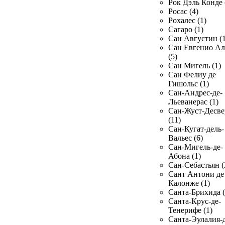
Рок Дэль Конде 
Росас (4)
Рохалес (1)
Сагаро (1)
Сан Августин (1
Сан Евгенио Ал
(5)
Сан Мигель (1)
Сан Фелиу де
Гишольс (1)
Сан-Андрес-де-
Льеванерас (1)
Сан-Жуст-Десве
(11)
Сан-Кугат-дель-
Вальес (6)
Сан-Мигель-де-
Абона (1)
Сан-Себастьян (
Сант Антони де
Калонже (1)
Санта-Брихида (
Санта-Крус-де-
Тенерифе (1)
Санта-Эулалия-д