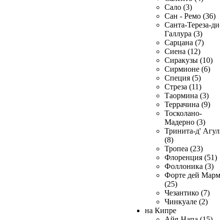
Сало (3)
Сан - Ремо (36)
Санта-Тереза-ди
Галлура (3)
Сарцана (7)
Сиена (12)
Сиракузы (10)
Сирмионе (6)
Специя (5)
Стреза (11)
Таормина (3)
Террачина (9)
Тосколано-
Мадерно (3)
Тринита-д' Агул
(8)
Тропеа (23)
Флоренция (51)
Фоллоника (3)
Форте дей Мар
(25)
Чезантико (7)
Чинкуале (2)
на Кипре
Айя-Напа (15)