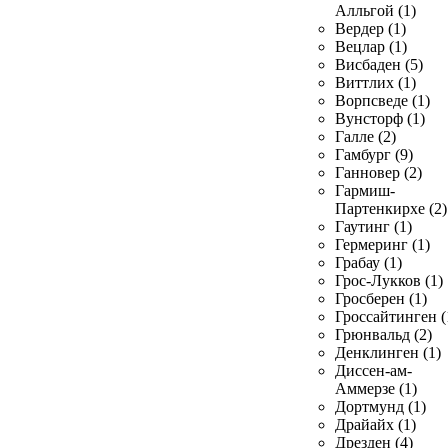
Алльгой (1)
Вердер (1)
Вецлар (1)
Висбаден (5)
Виттлих (1)
Ворпсведе (1)
Вунсторф (1)
Галле (2)
Гамбург (9)
Ганновер (2)
Гармиш-
Партенкирхе (2)
Гаутинг (1)
Гермеринг (1)
Грабау (1)
Грос-Лукков (1)
Гросберен (1)
Гроссайтинген (
Грюнвальд (2)
Денклинген (1)
Диссен-ам-
Аммерзе (1)
Дортмунд (1)
Драйайх (1)
Дрезден (4)