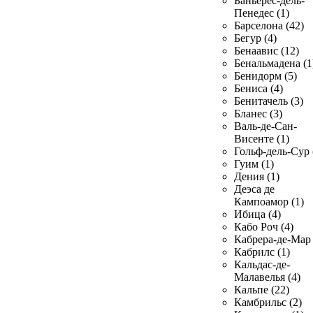
Баньерес-дель-
Пенедес (1)
Барселона (42)
Бегур (4)
Бенаавис (12)
Бенальмадена (1
Бенидорм (5)
Бениса (4)
Бенитачель (3)
Бланес (3)
Валь-де-Сан-
Висенте (1)
Гольф-дель-Сур 
Гуим (1)
Дения (1)
Деэса де
Кампоамор (1)
Ибица (4)
Кабо Роч (4)
Кабрера-де-Мар 
Кабрилс (1)
Кальдас-де-
Малавелья (4)
Кальпе (22)
Камбрильс (2)