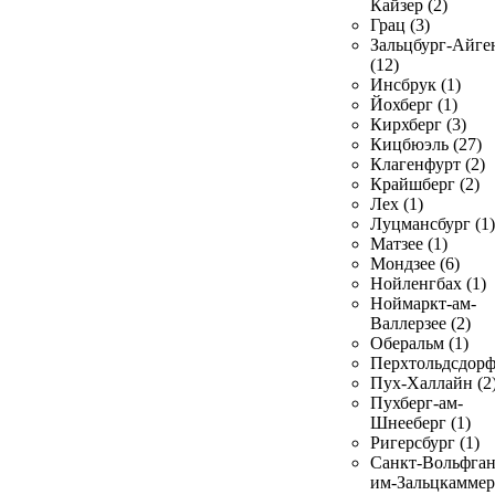
Кайзер (2)
Грац (3)
Зальцбург-Айге
(12)
Инсбрук (1)
Йохберг (1)
Кирхберг (3)
Кицбюэль (27)
Клагенфурт (2)
Крайшберг (2)
Лех (1)
Луцмансбург (1)
Матзее (1)
Мондзее (6)
Нойленгбах (1)
Ноймаркт-ам-
Валлерзее (2)
Оберальм (1)
Перхтольдсдорф
Пух-Халлайн (2
Пухберг-ам-
Шнееберг (1)
Ригерсбург (1)
Санкт-Вольфган
им-Зальцкаммер