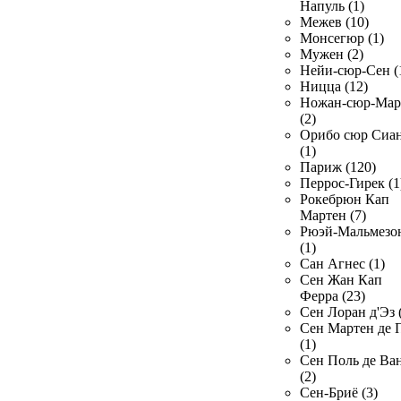
Напуль (1)
Межев (10)
Монсегюр (1)
Мужен (2)
Нейи-сюр-Сен (
Ницца (12)
Ножан-сюр-Ма
(2)
Орибо сюр Сиа
(1)
Париж (120)
Перрос-Гирек (1
Рокебрюн Кап
Мартен (7)
Рюэй-Мальмезо
(1)
Сан Агнес (1)
Сен Жан Кап
Ферра (23)
Сен Лоран д'Эз 
Сен Мартен де 
(1)
Сен Поль де Ва
(2)
Сен-Бриё (3)