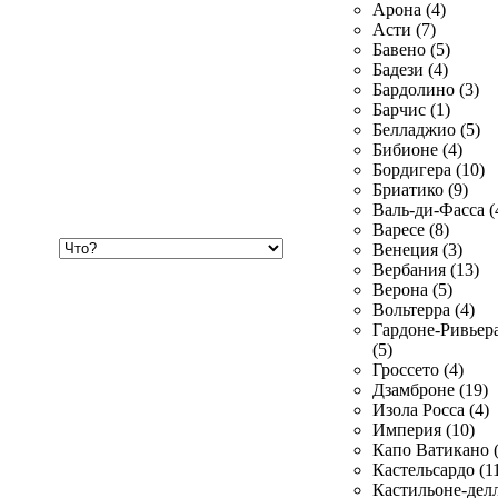
Арона (4)
Асти (7)
Бавено (5)
Бадези (4)
Бардолино (3)
Барчис (1)
Белладжио (5)
Бибионе (4)
Бордигера (10)
Бриатико (9)
Валь-ди-Фасса (
Варесе (8)
Хочу
Венеция (3)
купить
Вербания (13)
Верона (5)
Вольтерра (4)
Гардоне-Ривьер
(5)
Гроссето (4)
Дзамброне (19)
Изола Росса (4)
Империя (10)
Капо Ватикано (
Кастельсардо (1
Кастильоне-делл