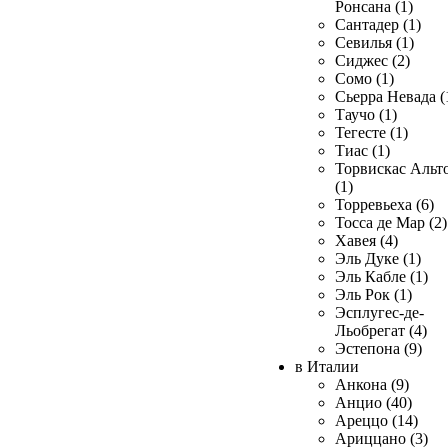
Ронсана (1)
Сантадер (1)
Севилья (1)
Сиджес (2)
Сомо (1)
Сьерра Невада (
Таучо (1)
Тегесте (1)
Тиас (1)
Торвискас Альт
(1)
Торревьеха (6)
Тосса де Мар (2)
Хавея (4)
Эль Дуке (1)
Эль Кабле (1)
Эль Рок (1)
Эсплугес-де-
Льобрегат (4)
Эстепона (9)
в Италии
Анкона (9)
Анцио (40)
Ареццо (14)
Ариццано (3)