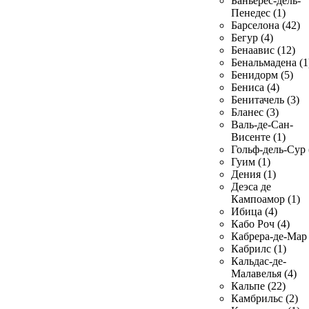
Баньерес-дель-
Пенедес (1)
Барселона (42)
Бегур (4)
Бенаавис (12)
Бенальмадена (1
Бенидорм (5)
Бениса (4)
Бенитачель (3)
Бланес (3)
Валь-де-Сан-
Висенте (1)
Гольф-дель-Сур 
Гуим (1)
Дения (1)
Деэса де
Кампоамор (1)
Ибица (4)
Кабо Роч (4)
Кабрера-де-Мар 
Кабрилс (1)
Кальдас-де-
Малавелья (4)
Кальпе (22)
Камбрильс (2)