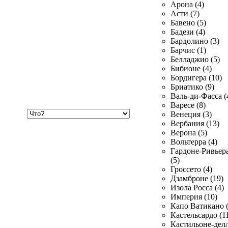
Арона (4)
Асти (7)
Бавено (5)
Бадези (4)
Бардолино (3)
Барчис (1)
Белладжио (5)
Бибионе (4)
Бордигера (10)
Бриатико (9)
Валь-ди-Фасса (
Варесе (8)
Хочу
Венеция (3)
купить
Вербания (13)
Верона (5)
Вольтерра (4)
Гардоне-Ривьер
(5)
Гроссето (4)
Дзамброне (19)
Изола Росса (4)
Империя (10)
Капо Ватикано (
Кастельсардо (1
Кастильоне-делл