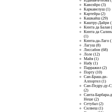
Иданья-а-Нова (
Кавоэйро (3)
Каркавелуш (1)
Картейра (2)
Кашкайш (29)
Каштру-Дайри (
Кинта да Балая (
Кинта да Салин
(1)
Кинта-да-Лаго (
Лагуш (8)
Лиссабон (68)
Лоле (12)
Майя (1)
Набу (1)
Парражил (2)
Порту (10)
Сан-Браш-ди-
Алпортел (1)
Сан-Педру-ду-С
(2)
Санта-Барбара-д
Неше (2)
Сетубал (2)
Силвеш (1)