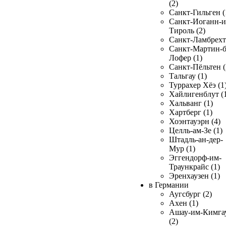
(2)
Санкт-Гильген (
Санкт-Иоганн-и
Тироль (2)
Санкт-Ламбрехт 
Санкт-Мартин-б
Лофер (1)
Санкт-Пёльтен (
Тальгау (1)
Туррахер Хёэ (1
Хайлигенблут (
Хальванг (1)
Хартберг (1)
Хоэнтауэрн (4)
Целль-ам-Зе (1)
Штадль-ан-дер-
Мур (1)
Эггендорф-им-
Траункрайс (1)
Эренхаузен (1)
в Германии
Аугсбург (2)
Ахен (1)
Ашау-им-Кимга
(2)