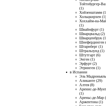
Тойтобургер-Ва
(1)
Хойзенштамм (1
Хольцкирхен (1
Хоххайм-на-Ма
(1)
Швайнфурт (1)
Шварцвальд (2)
Шварценбрук (1
Шнефердинген (
Штарнберг (1)
Штральзунд (1)
Штутгарт (6)
Энген (1)
Эрфурт (2)
Этринген (1)
в Испании
Эль Мадроньяль 
Аликанте (29)
Алтея (8)
Аренис-де-Мун
(1)
Ареньс-де-Мар (
Аржентона (1)