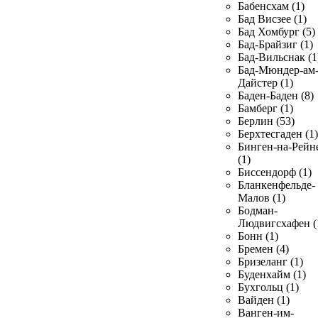
Бабенсхам (1)
Бад Висзее (1)
Бад Хомбург (5)
Бад-Брайзиг (1)
Бад-Вильснак (1
Бад-Мюндер-ам
Дайстер (1)
Баден-Баден (8)
Бамберг (1)
Берлин (53)
Берхтесгаден (1)
Бинген-на-Рейн
(1)
Биссендорф (1)
Бланкенфельде-
Малов (1)
Бодман-
Людвигсхафен (
Бонн (1)
Бремен (4)
Бризеланг (1)
Буденхайм (1)
Бухгольц (1)
Вайден (1)
Ванген-им-