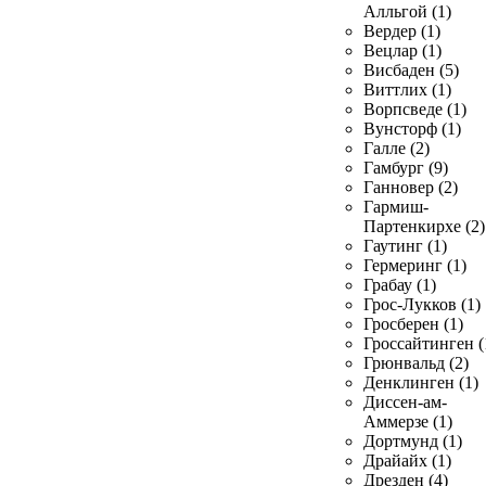
Алльгой (1)
Вердер (1)
Вецлар (1)
Висбаден (5)
Виттлих (1)
Ворпсведе (1)
Вунсторф (1)
Галле (2)
Гамбург (9)
Ганновер (2)
Гармиш-
Партенкирхе (2)
Гаутинг (1)
Гермеринг (1)
Грабау (1)
Грос-Лукков (1)
Гросберен (1)
Гроссайтинген (
Грюнвальд (2)
Денклинген (1)
Диссен-ам-
Аммерзе (1)
Дортмунд (1)
Драйайх (1)
Дрезден (4)