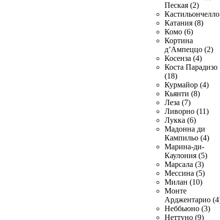
Пеская (2)
Кастильончелло 
Катания (8)
Комо (6)
Кортина
д’Ампеццо (2)
Косенза (4)
Коста Парадизо
(18)
Курмайор (4)
Кьянти (8)
Леза (7)
Ливорно (11)
Лукка (6)
Мадонна ди
Кампильо (4)
Марина-ди-
Каулония (5)
Марсала (3)
Мессина (5)
Милан (10)
Монте
Арджентарио (4
Неббьюно (3)
Неттуно (9)