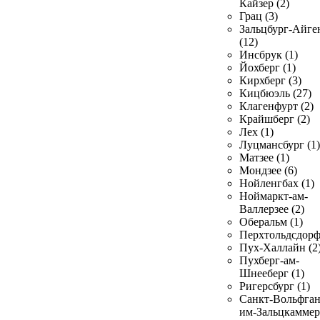
Кайзер (2)
Грац (3)
Зальцбург-Айге
(12)
Инсбрук (1)
Йохберг (1)
Кирхберг (3)
Кицбюэль (27)
Клагенфурт (2)
Крайшберг (2)
Лех (1)
Луцмансбург (1)
Матзее (1)
Мондзее (6)
Нойленгбах (1)
Ноймаркт-ам-
Валлерзее (2)
Оберальм (1)
Перхтольдсдорф
Пух-Халлайн (2
Пухберг-ам-
Шнееберг (1)
Ригерсбург (1)
Санкт-Вольфган
им-Зальцкаммер