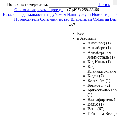
Поиск по номеру лота:
Поиск
О компании, схема проезда
| +7 (495) 258-88-66
Каталог недвижимости за рубежом
Наши услуги
Новости рын
Путеводитель
Сотрудничество
Владельцам
События
Виз
Все
в Австрии
Айзенэрц (1)
Аннаберг (1)
Аннаберг-им-
Ламмерталь (1)
Бад Ишль (1)
Бад-
Клайнкирхгайм 
Баден (7)
Бергхайм (1)
Брамберг (2)
Бриксен-им-Тал
(1)
Вальдфиртель (1
Вальс (1)
Вена (67)
Гойнг-ам-Вильд