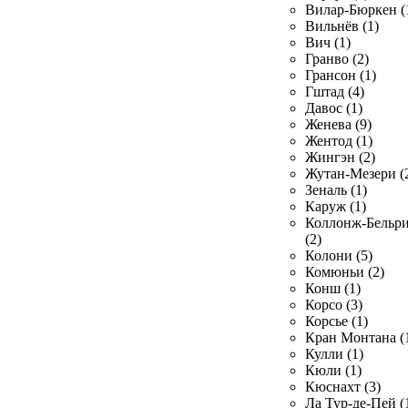
Вилар-Бюркен (
Вильнёв (1)
Вич (1)
Гранво (2)
Грансон (1)
Гштад (4)
Давос (1)
Женева (9)
Жентод (1)
Жингэн (2)
Жутан-Мезери (
Зеналь (1)
Каруж (1)
Коллонж-Бельр
(2)
Колони (5)
Комюньи (2)
Конш (1)
Корсо (3)
Корсье (1)
Кран Монтана (
Кулли (1)
Кюли (1)
Кюснахт (3)
Ла Тур-де-Пей (