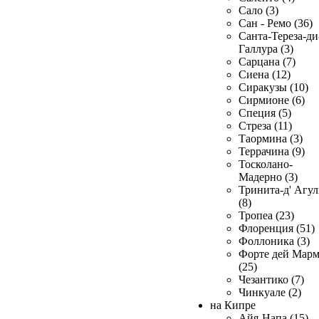
Сало (3)
Сан - Ремо (36)
Санта-Тереза-ди
Галлура (3)
Сарцана (7)
Сиена (12)
Сиракузы (10)
Сирмионе (6)
Специя (5)
Стреза (11)
Таормина (3)
Террачина (9)
Тосколано-
Мадерно (3)
Тринита-д' Агул
(8)
Тропеа (23)
Флоренция (51)
Фоллоника (3)
Форте дей Мар
(25)
Чезантико (7)
Чинкуале (2)
на Кипре
Айя-Напа (15)