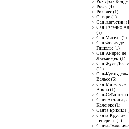
Рок Дэль Конде 
Росас (4)
Рохалес (1)
Сагаро (1)
Сан Августин (1
Сан Евгенио Ал
(5)
Сан Мигель (1)
Сан Фелиу де
Гишольс (1)
Сан-Андрес-де-
Льеванерас (1)
Сан-Жуст-Десве
(11)
Сан-Кугат-дель-
Вальес (6)
Сан-Мигель-де-
Абона (1)
Сан-Себастьян (
Сант Антони де
Калонже (1)
Санта-Брихида (
Санта-Крус-де-
Тенерифе (1)
Санта-Эулалия-д