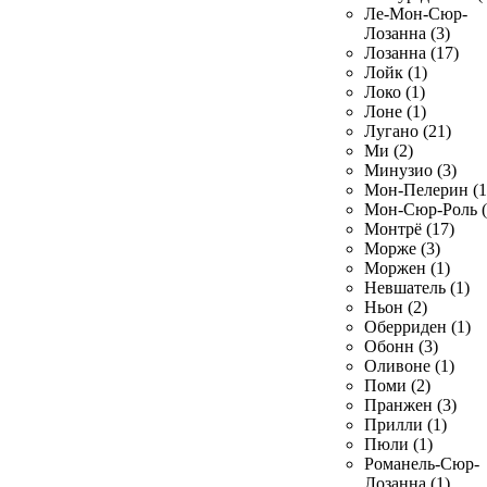
Ле-Мон-Сюр-
Лозанна (3)
Лозанна (17)
Лойк (1)
Локо (1)
Лоне (1)
Лугано (21)
Ми (2)
Минузио (3)
Мон-Пелерин (1
Мон-Сюр-Роль (
Монтрё (17)
Морже (3)
Моржен (1)
Невшатель (1)
Ньон (2)
Оберриден (1)
Обонн (3)
Оливоне (1)
Поми (2)
Пранжен (3)
Прилли (1)
Пюли (1)
Романель-Сюр-
Лозанна (1)