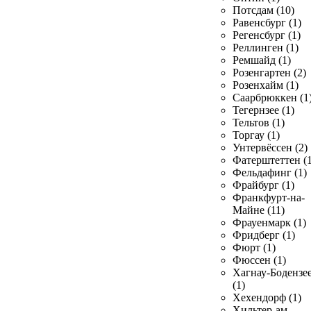
Потсдам (10)
Равенсбург (1)
Регенсбург (1)
Реллинген (1)
Ремшайд (1)
Розенгартен (2)
Розенхайм (1)
Саарбрюккен (1
Тегернзее (1)
Тельтов (1)
Торгау (1)
Унтервёссен (2)
Фатерштеттен (1
Фельдафинг (1)
Фрайбург (1)
Франкфурт-на-
Майне (11)
Фрауенмарк (1)
Фридберг (1)
Фюрт (1)
Фюссен (1)
Хагнау-Бодензе
(1)
Хехендорф (1)
Хильтер-ам-