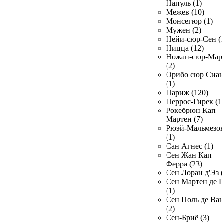
Напуль (1)
Межев (10)
Монсегюр (1)
Мужен (2)
Нейи-сюр-Сен (
Ницца (12)
Ножан-сюр-Ма
(2)
Орибо сюр Сиа
(1)
Париж (120)
Перрос-Гирек (1
Рокебрюн Кап
Мартен (7)
Рюэй-Мальмезо
(1)
Сан Агнес (1)
Сен Жан Кап
Ферра (23)
Сен Лоран д'Эз 
Сен Мартен де 
(1)
Сен Поль де Ва
(2)
Сен-Бриё (3)