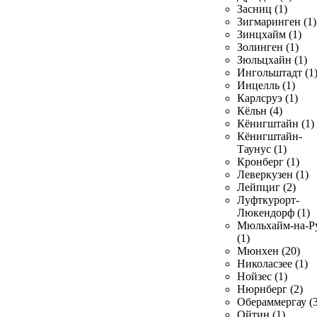
Засниц (1)
Зигмаринген (1)
Зинцхайм (1)
Золинген (1)
Зюльцхайн (1)
Ингольштадт (1
Инцелль (1)
Карлсруэ (1)
Кёльн (4)
Кёнигштайн (1)
Кёнигштайн-
Таунус (1)
Кронберг (1)
Леверкузен (1)
Лейпциг (2)
Луфткурорт-
Люкендорф (1)
Мюльхайм-на-Р
(1)
Мюнхен (20)
Николасзее (1)
Нойзес (1)
Нюрнберг (2)
Обераммергау (3
Ойтин (1)