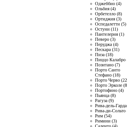
Оджеббио (4)
Ольбия (4)
Орбетелло (8)
Ортиджия (3)
Оспедалетти (5)
Остуни (11)
Пантелерия (1)
Певеро (3)
Перуджа (4)
Пескара (31)
Пиза (18)
Пиццо Калабро 
Позитано (7)
Порто Санто
Стефано (18)
Порто Черво (22
Порто Эрколе (8
Портофино (4)
Пьянца (8)
Рагуза (9)
Рива-дель-Гарда 
Рива-ди-Сольто 
Рим (54)
Римини (3)
Саленто (4)