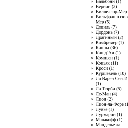
Вальбонн (1)
Вернон (2)
Вилле-сюр-Мер 
Вильфранш сюр
Мер (5)
Довиль (7)
Дордонь (7)
Драгиньян (2)
Камбремер (1)
Канны (36)
Кап д`Аи (1)
Компьен (1)
Коньяк (11)
Кроси (1)
Куршевель (10)
Ла Варен Сен-И
(1)
Ла Тюрби (5)
Ле-Ман (4)
Лион (2)
Лион-ла-Форе (1
Лувье (1)
Лурмарин (1)
Малакофф (1)
Манделье ла