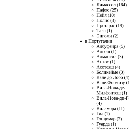
Лимассол (164)
Пафос (25)
Пейя (10)
Полис (3)
Протарас (19)
Тала (1)
Энгоми (2)
в Португалии
Албуфейра (5)
Алгош (1)
Алмансил (3)
Анхос (1)
Асотеяш (4)
Боликейме (3)
Вале до Лобо (4
Вале-Формозу (
Вила-Нова-де-
Милфонтеш (1)
Вила-Нова-ди-Г
(4)
Виламора (11)
Гиа (1)
Гондомар (2)
Гуарда (1)