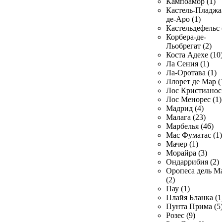
Кампоамор (1)
Кастель-Пладжа
де-Аро (1)
Кастельдефельс 
Корбера-де-
Льобрегат (2)
Коста Адехе (10
Ла Сения (1)
Ла-Оротава (1)
Ллорет де Мар (
Лос Кристианос 
Лос Менорес (1)
Мадрид (4)
Малага (23)
Марбелья (46)
Мас Фуматас (1)
Мачер (1)
Морайра (3)
Ондаррибия (2)
Оропеса дель М
(2)
Пау (1)
Плайя Бланка (1
Пунта Прима (5
Розес (9)