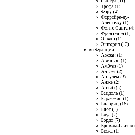
Синтра (11)
Трофа (1)
Фару (4)
Феррейра-ду-
Алентежу (1)
Фонте Санта (4)
Фронтейра (1)
Элваш (1)
Эшторил (13)
во Франции
Авезан (1)
Авиньон (1)
Амбуаз (1)
Англет (2)
Ангулем (3)
Анже (2)
Антиб (5)
Бандоль (1)
Баржемон (1)
Биарриц (16)
Биот (1)
Блуа (2)
Бордо (7)
Брив-ла-Гайярд 
Бюжа (1)