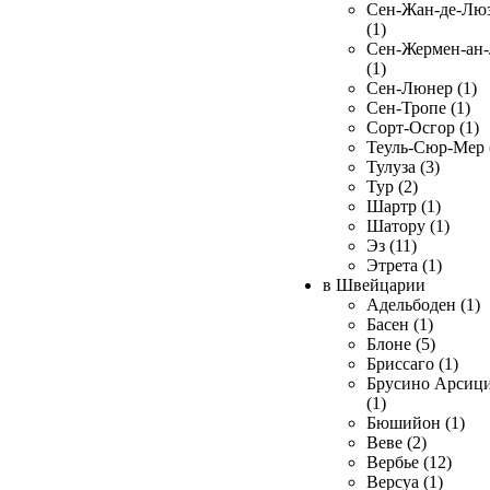
Сен-Жан-де-Лю
(1)
Сен-Жермен-ан
(1)
Сен-Люнер (1)
Сен-Тропе (1)
Сорт-Осгор (1)
Теуль-Сюр-Мер 
Тулуза (3)
Тур (2)
Шартр (1)
Шатору (1)
Эз (11)
Этрета (1)
в Швейцарии
Адельбоден (1)
Басен (1)
Блоне (5)
Бриссаго (1)
Брусино Арсиц
(1)
Бюшийон (1)
Веве (2)
Вербье (12)
Версуа (1)