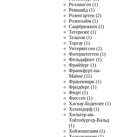
Реллинген (1)
Ремшайд (1)
Розенгартен (2)
Розенхайм (1)
Саарбрюккен (1)
Тегернзее (1)
Тельтов (1)
Торгау (1)
Унтервёссен (2)
Фатерштеттен (1)
Фельдафинг (1)
Фрайбург (1)
Франкфурт-на-
Майне (11)
Фрауенмарк (1)
Фридберг (1)
Фюрт (1)
Фюссен (1)
Хагнау-Бодензее (1)
Хехендорф (1)
Хильтер-ам-
Тойтобургер-Вальд
(1)
Хойзенштамм (1)
Хольцкирхен (1)