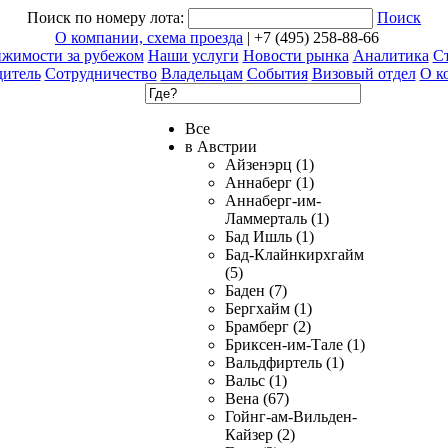
Поиск по номеру лота:
Поиск
О компании, схема проезда
| +7 (495) 258-88-66
ижимости за рубежом
Наши услуги
Новости рынка
Аналитика
Ст
дитель
Сотрудничество
Владельцам
События
Визовый отдел
О к
Все
в Австрии
Айзенэрц (1)
Аннаберг (1)
Аннаберг-им-
Ламмерталь (1)
Бад Ишль (1)
Бад-Клайнкирхгайм
(5)
Баден (7)
Бергхайм (1)
Брамберг (2)
Бриксен-им-Тале (1)
Вальдфиртель (1)
Вальс (1)
Вена (67)
Гойнг-ам-Вильден-
Кайзер (2)