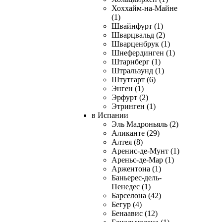
Хоххайм-на-Майне
(1)
Швайнфурт (1)
Шварцвальд (2)
Шварценбрук (1)
Шнефердинген (1)
Штарнберг (1)
Штральзунд (1)
Штутгарт (6)
Энген (1)
Эрфурт (2)
Этринген (1)
в Испании
Эль Мадроньяль (2)
Аликанте (29)
Алтея (8)
Аренис-де-Мунт (1)
Ареньс-де-Мар (1)
Аржентона (1)
Баньерес-дель-
Пенедес (1)
Барселона (42)
Бегур (4)
Бенаавис (12)