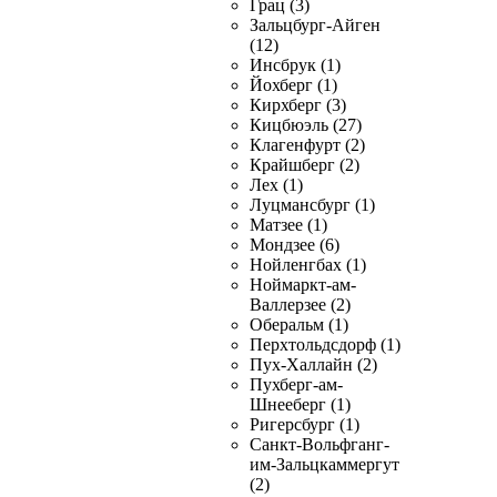
Грац (3)
Зальцбург-Айген
(12)
Инсбрук (1)
Йохберг (1)
Кирхберг (3)
Кицбюэль (27)
Клагенфурт (2)
Крайшберг (2)
Лех (1)
Луцмансбург (1)
Матзее (1)
Мондзее (6)
Нойленгбах (1)
Ноймаркт-ам-
Валлерзее (2)
Оберальм (1)
Перхтольдсдорф (1)
Пух-Халлайн (2)
Пухберг-ам-
Шнееберг (1)
Ригерсбург (1)
Санкт-Вольфганг-
им-Зальцкаммергут
(2)