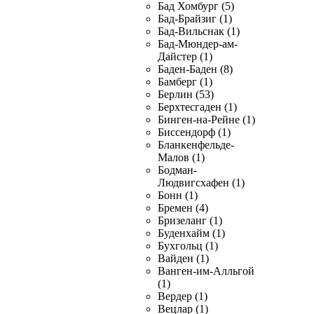
Бад Хомбург (5)
Бад-Брайзиг (1)
Бад-Вильснак (1)
Бад-Мюндер-ам-
Дайстер (1)
Баден-Баден (8)
Бамберг (1)
Берлин (53)
Берхтесгаден (1)
Бинген-на-Рейне (1)
Биссендорф (1)
Бланкенфельде-
Малов (1)
Бодман-
Людвигсхафен (1)
Бонн (1)
Бремен (4)
Бризеланг (1)
Буденхайм (1)
Бухгольц (1)
Вайден (1)
Ванген-им-Алльгой
(1)
Вердер (1)
Вецлар (1)