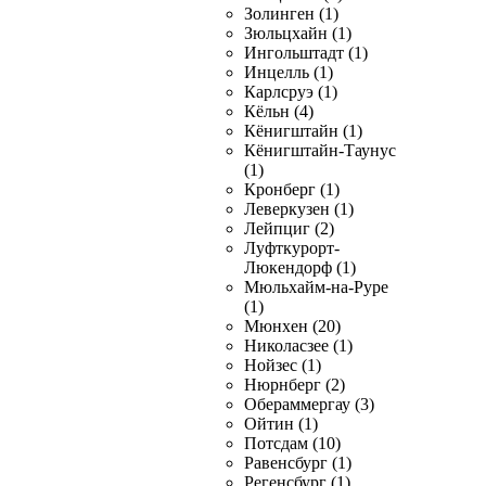
Золинген (1)
Зюльцхайн (1)
Ингольштадт (1)
Инцелль (1)
Карлсруэ (1)
Кёльн (4)
Кёнигштайн (1)
Кёнигштайн-Таунус
(1)
Кронберг (1)
Леверкузен (1)
Лейпциг (2)
Луфткурорт-
Люкендорф (1)
Мюльхайм-на-Руре
(1)
Мюнхен (20)
Николасзее (1)
Нойзес (1)
Нюрнберг (2)
Обераммергау (3)
Ойтин (1)
Потсдам (10)
Равенсбург (1)
Регенсбург (1)