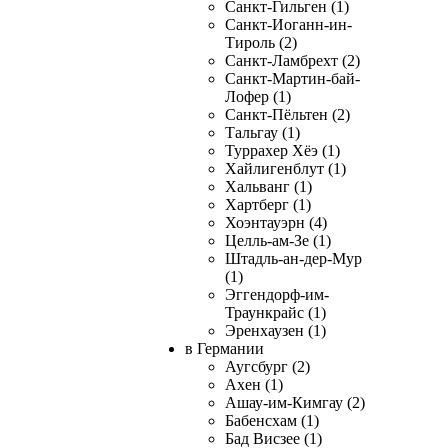
Санкт-Гильген (1)
Санкт-Иоганн-ин-
Тироль (2)
Санкт-Ламбрехт (2)
Санкт-Мартин-бай-
Лофер (1)
Санкт-Пёльтен (2)
Тальгау (1)
Туррахер Хёэ (1)
Хайлигенблут (1)
Хальванг (1)
Хартберг (1)
Хоэнтауэрн (4)
Целль-ам-Зе (1)
Штадль-ан-дер-Мур
(1)
Эггендорф-им-
Траункрайс (1)
Эренхаузен (1)
в Германии
Аугсбург (2)
Ахен (1)
Ашау-им-Кимгау (2)
Бабенсхам (1)
Бад Висзее (1)