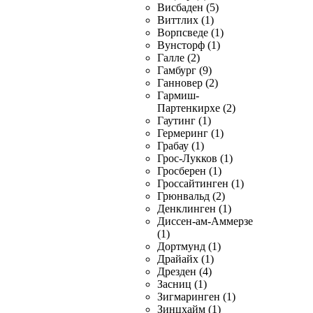
Висбаден (5)
Виттлих (1)
Ворпсведе (1)
Вунсторф (1)
Галле (2)
Гамбург (9)
Ганновер (2)
Гармиш-
Партенкирхе (2)
Гаутинг (1)
Гермеринг (1)
Грабау (1)
Грос-Лукков (1)
Гросберен (1)
Гроссайтинген (1)
Грюнвальд (2)
Денклинген (1)
Диссен-ам-Аммерзе
(1)
Дортмунд (1)
Драйайх (1)
Дрезден (4)
Засниц (1)
Зигмаринген (1)
Зинцхайм (1)