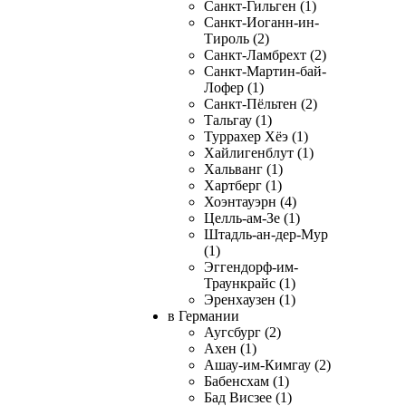
Санкт-Гильген (1)
Санкт-Иоганн-ин-
Тироль (2)
Санкт-Ламбрехт (2)
Санкт-Мартин-бай-
Лофер (1)
Санкт-Пёльтен (2)
Тальгау (1)
Туррахер Хёэ (1)
Хайлигенблут (1)
Хальванг (1)
Хартберг (1)
Хоэнтауэрн (4)
Целль-ам-Зе (1)
Штадль-ан-дер-Мур
(1)
Эггендорф-им-
Траункрайс (1)
Эренхаузен (1)
в Германии
Аугсбург (2)
Ахен (1)
Ашау-им-Кимгау (2)
Бабенсхам (1)
Бад Висзее (1)