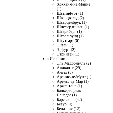
Хоххайм-на-Майне
(1)
Швайнфурт (1)
Шварцвальд (2)
Шварценбрук (1)
Шнефердинген (1)
Штарнберг (1)
Штральзунд (1)
Штутгарт (6)
Энген (1)
Эрфурт (2)
Этринген (1)
в Испании
Эль Мадроньяль (2)
Аликанте (29)
Алтея (8)
Аренис-де-Мунт (1)
Ареньс-де-Мар (1)
Аржентона (1)
Баньерес-дель-
Пенедес (1)
Барселона (42)
Бегур (4)
Бенаавис (12)