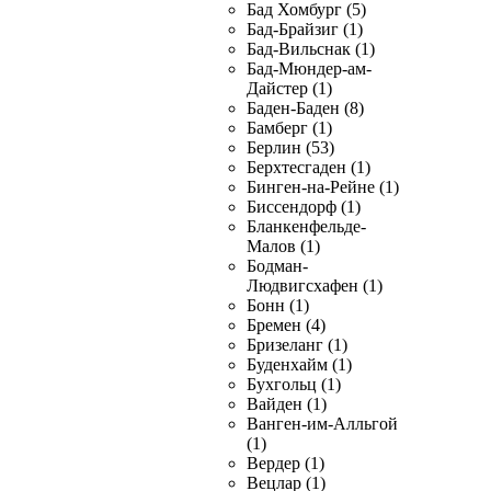
Бад Хомбург (5)
Бад-Брайзиг (1)
Бад-Вильснак (1)
Бад-Мюндер-ам-
Дайстер (1)
Баден-Баден (8)
Бамберг (1)
Берлин (53)
Берхтесгаден (1)
Бинген-на-Рейне (1)
Биссендорф (1)
Бланкенфельде-
Малов (1)
Бодман-
Людвигсхафен (1)
Бонн (1)
Бремен (4)
Бризеланг (1)
Буденхайм (1)
Бухгольц (1)
Вайден (1)
Ванген-им-Алльгой
(1)
Вердер (1)
Вецлар (1)