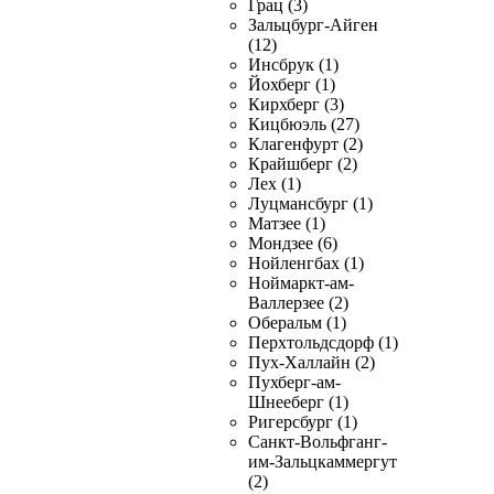
Грац (3)
Зальцбург-Айген
(12)
Инсбрук (1)
Йохберг (1)
Кирхберг (3)
Кицбюэль (27)
Клагенфурт (2)
Крайшберг (2)
Лех (1)
Луцмансбург (1)
Матзее (1)
Мондзее (6)
Нойленгбах (1)
Ноймаркт-ам-
Валлерзее (2)
Оберальм (1)
Перхтольдсдорф (1)
Пух-Халлайн (2)
Пухберг-ам-
Шнееберг (1)
Ригерсбург (1)
Санкт-Вольфганг-
им-Зальцкаммергут
(2)