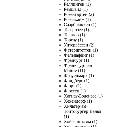
Реллинген (1)
Ремшайд (1)
Розенгартен (2)
Розенхайм (1)
Саарбрюккен (1)
Тегернзее (1)
Тельтов (1)
Торгау (1)
Унтервёссен (2)
Фатерштеттен (1)
Фельдафинг (1)
Фрайбург (1)
Франкфурт-на-
Майне (11)
Фрауенмарк (1)
Фридберг (1)
Фюрт (1)
Фюссен (1)
Хагнау-Бодензее (1)
Хехендорф (1)
Хильтер-ам-
Тойтобургер-Вальд
(1)
Хойзенштамм (1)
Хольцкирхен (1)