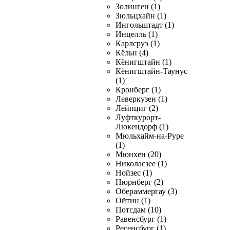
Золинген (1)
Зюльцхайн (1)
Ингольштадт (1)
Инцелль (1)
Карлсруэ (1)
Кёльн (4)
Кёнигштайн (1)
Кёнигштайн-Таунус
(1)
Кронберг (1)
Леверкузен (1)
Лейпциг (2)
Луфткурорт-
Люкендорф (1)
Мюльхайм-на-Руре
(1)
Мюнхен (20)
Николасзее (1)
Нойзес (1)
Нюрнберг (2)
Обераммергау (3)
Ойтин (1)
Потсдам (10)
Равенсбург (1)
Регенсбург (1)