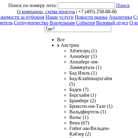
Поиск по номеру лота:
Поиск
О компании, схема проезда
| +7 (495) 258-88-66
ижимости за рубежом
Наши услуги
Новости рынка
Аналитика
Ст
дитель
Сотрудничество
Владельцам
События
Визовый отдел
О к
Все
в Австрии
Айзенэрц (1)
Аннаберг (1)
Аннаберг-им-
Ламмерталь (1)
Бад Ишль (1)
Бад-Клайнкирхгайм
(5)
Баден (7)
Бергхайм (1)
Брамберг (2)
Бриксен-им-Тале (1)
Вальдфиртель (1)
Вальс (1)
Вена (67)
Гойнг-ам-Вильден-
Кайзер (2)