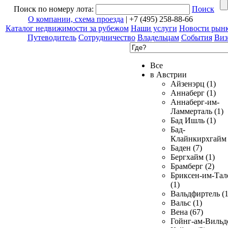
Поиск по номеру лота:
Поиск
О компании, схема проезда
| +7 (495) 258-88-66
Каталог недвижимости за рубежом
Наши услуги
Новости рын
Путеводитель
Сотрудничество
Владельцам
События
Виз
Все
в Австрии
Айзенэрц (1)
Аннаберг (1)
Аннаберг-им-
Ламмерталь (1)
Бад Ишль (1)
Бад-
Клайнкирхгайм 
Баден (7)
Бергхайм (1)
Брамберг (2)
Бриксен-им-Тал
(1)
Вальдфиртель (1
Вальс (1)
Вена (67)
Гойнг-ам-Вильд