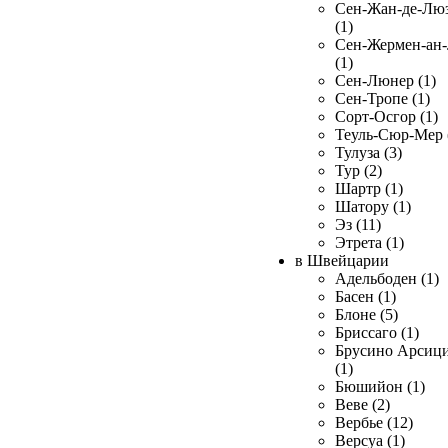
Сен-Жан-де-Лю
(1)
Сен-Жермен-ан
(1)
Сен-Люнер (1)
Сен-Тропе (1)
Сорт-Осгор (1)
Теуль-Сюр-Мер 
Тулуза (3)
Тур (2)
Шартр (1)
Шатору (1)
Эз (11)
Этрета (1)
в Швейцарии
Адельбоден (1)
Басен (1)
Блоне (5)
Бриссаго (1)
Брусино Арсиц
(1)
Бюшийон (1)
Веве (2)
Вербье (12)
Версуа (1)