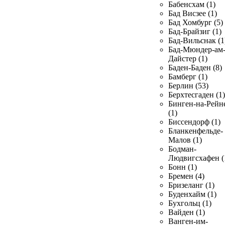
Бабенсхам (1)
Бад Висзее (1)
Бад Хомбург (5)
Бад-Брайзиг (1)
Бад-Вильснак (1
Бад-Мюндер-ам
Дайстер (1)
Баден-Баден (8)
Бамберг (1)
Берлин (53)
Берхтесгаден (1)
Бинген-на-Рейн
(1)
Биссендорф (1)
Бланкенфельде-
Малов (1)
Бодман-
Людвигсхафен (
Бонн (1)
Бремен (4)
Бризеланг (1)
Буденхайм (1)
Бухгольц (1)
Вайден (1)
Ванген-им-