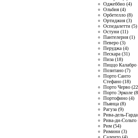
Оджеббио (4)
Ольбия (4)
Орбетелло (8)
Ортиджия (3)
Оспедалетти (5)
Остуни (11)
Пантелерия (1)
Певеро (3)
Перуджа (4)
Пескара (31)
Пиза (18)
Пиццо Калабро 
Позитано (7)
Порто Санто
Стефано (18)
Порто Черво (22
Порто Эрколе (8
Портофино (4)
Пьянца (8)
Рагуза (9)
Рива-дель-Гарда 
Рива-ди-Сольто 
Рим (54)
Римини (3)
Саленто (4)