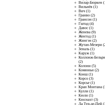
Вилар-Бюркен (
Вильнёв (1)
Вич (1)
Гранво (2)
Грансон (1)
Гштад (4)
Давос (1)
Женева (9)
Жентод (1)
Жингэн (2)
Жутан-Мезери (
Зеналь (1)
Каруж (1)
Коллонж-Бельр
(2)
Колони (5)
Комюньи (2)
Конш (1)
Корсо (3)
Корсье (1)
Кран Монтана (
Кулли (1)
Кюли (1)
Кюснахт (3)
Ла Тур-де-Пей (