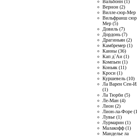
Вальбонн (1)
Вернон (2)
Вилле-сюр-Мер 
Вильфранш сюр
Мер (5)
Довиль (7)
Дордонь (7)
Драгиньян (2)
Камбремер (1)
Канны (36)
Кап д`Аи (1)
Компьен (1)
Коньяк (11)
Кроси (1)
Куршевель (10)
Ла Варен Сен-И
(1)
Ла Тюрби (5)
Ле-Ман (4)
Лион (2)
Лион-ла-Форе (1
Лувье (1)
Лурмарин (1)
Малакофф (1)
Манделье ла