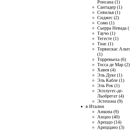
Ронсана (1)
Сантадер (1)
Севилья (1)
Сиджес (2)
Сомо (1)
Сьерра Невада (
Таучо (1)
Тегесте (1)
Тиас (1)
Торвискас Альт
(1)
Торревьеха (6)
Тосса де Мар (2)
Хавея (4)
Эль Дуке (1)
Эль Кабле (1)
Эль Рок (1)
Эсплугес-де-
Льобрегат (4)
Эстепона (9)
в Италии
Анкона (9)
Анцио (40)
Ареццо (14)
Ариццано (3)