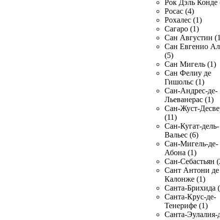
Рок Дэль Конде 
Росас (4)
Рохалес (1)
Сагаро (1)
Сан Августин (1
Сан Евгенио Ал
(5)
Сан Мигель (1)
Сан Фелиу де
Гишольс (1)
Сан-Андрес-де-
Льеванерас (1)
Сан-Жуст-Десве
(11)
Сан-Кугат-дель-
Вальес (6)
Сан-Мигель-де-
Абона (1)
Сан-Себастьян (
Сант Антони де
Калонже (1)
Санта-Брихида (
Санта-Крус-де-
Тенерифе (1)
Санта-Эулалия-д