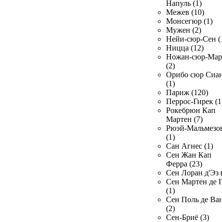
Напуль (1)
Межев (10)
Монсегюр (1)
Мужен (2)
Нейи-сюр-Сен (
Ницца (12)
Ножан-сюр-Ма
(2)
Орибо сюр Сиа
(1)
Париж (120)
Перрос-Гирек (1
Рокебрюн Кап
Мартен (7)
Рюэй-Мальмезо
(1)
Сан Агнес (1)
Сен Жан Кап
Ферра (23)
Сен Лоран д'Эз 
Сен Мартен де 
(1)
Сен Поль де Ва
(2)
Сен-Бриё (3)