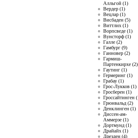
Алльгой (1)
Вердер (1)
Вецлар (1)
Висбаден (5)
Виттлих (1)
Ворпсведе (1)
Вунсторф (1)
Галле (2)
Гамбург (9)
Ганновер (2)
Гармиш-
Партенкирхе (2)
Гаутинг (1)
Гермеринг (1)
Грабау (1)
Грос-Лукков (1)
Гросберен (1)
Гроссайтинген (
Грюнвальд (2)
Денклинген (1)
Диссен-ам-
Аммерзе (1)
Дортмунд (1)
Драйайх (1)
Дрезден (4)