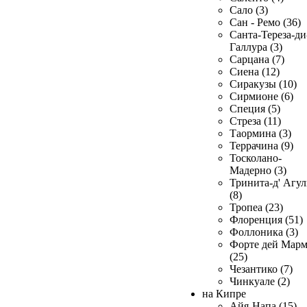
Сало (3)
Сан - Ремо (36)
Санта-Тереза-ди
Галлура (3)
Сарцана (7)
Сиена (12)
Сиракузы (10)
Сирмионе (6)
Специя (5)
Стреза (11)
Таормина (3)
Террачина (9)
Тосколано-
Мадерно (3)
Тринита-д' Агул
(8)
Тропеа (23)
Флоренция (51)
Фоллоника (3)
Форте дей Мар
(25)
Чезантико (7)
Чинкуале (2)
на Кипре
Айя-Напа (15)