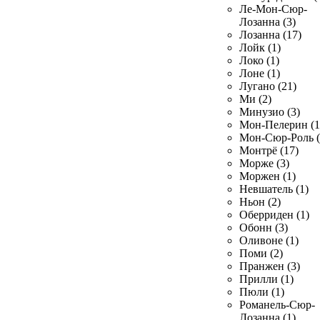
Ле-Мон-Сюр-
Лозанна (3)
Лозанна (17)
Лойк (1)
Локо (1)
Лоне (1)
Лугано (21)
Ми (2)
Минузио (3)
Мон-Пелерин (1
Мон-Сюр-Роль (
Монтрё (17)
Морже (3)
Моржен (1)
Невшатель (1)
Ньон (2)
Оберриден (1)
Обонн (3)
Оливоне (1)
Поми (2)
Пранжен (3)
Прилли (1)
Пюли (1)
Романель-Сюр-
Лозанна (1)