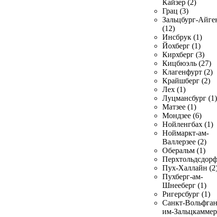
Кайзер (2)
Грац (3)
Зальцбург-Айге
(12)
Инсбрук (1)
Йохберг (1)
Кирхберг (3)
Кицбюэль (27)
Клагенфурт (2)
Крайшберг (2)
Лех (1)
Луцмансбург (1)
Матзее (1)
Мондзее (6)
Нойленгбах (1)
Ноймаркт-ам-
Валлерзее (2)
Оберальм (1)
Перхтольдсдорф
Пух-Халлайн (2
Пухберг-ам-
Шнееберг (1)
Ригерсбург (1)
Санкт-Вольфган
им-Зальцкаммер