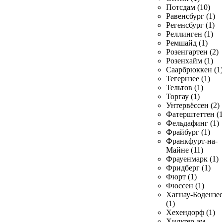
Потсдам (10)
Равенсбург (1)
Регенсбург (1)
Реллинген (1)
Ремшайд (1)
Розенгартен (2)
Розенхайм (1)
Саарбрюккен (1
Тегернзее (1)
Тельтов (1)
Торгау (1)
Унтервёссен (2)
Фатерштеттен (1
Фельдафинг (1)
Фрайбург (1)
Франкфурт-на-
Майне (11)
Фрауенмарк (1)
Фридберг (1)
Фюрт (1)
Фюссен (1)
Хагнау-Бодензе
(1)
Хехендорф (1)
Хильтер-ам-