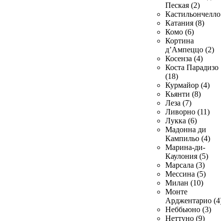
Пеская (2)
Кастильончелло 
Катания (8)
Комо (6)
Кортина
д’Ампеццо (2)
Косенза (4)
Коста Парадизо
(18)
Курмайор (4)
Кьянти (8)
Леза (7)
Ливорно (11)
Лукка (6)
Мадонна ди
Кампильо (4)
Марина-ди-
Каулония (5)
Марсала (3)
Мессина (5)
Милан (10)
Монте
Арджентарио (4
Неббьюно (3)
Неттуно (9)