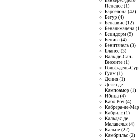
Баньерес-дель-
Пенедес (1)
Барселона (42)
Бегур (4)
Бенаавис (12)
Бенальмадена (1
Бенидорм (5)
Бениса (4)
Бенитачель (3)
Бланес (3)
Валь-де-Сан-
Висенте (1)
Гольф-дель-Сур 
Гуим (1)
Дения (1)
Деэса де
Кампоамор (1)
Ибица (4)
Кабо Роч (4)
Кабрера-де-Мар 
Кабрилс (1)
Кальдас-де-
Малавелья (4)
Кальпе (22)
Камбрильс (2)