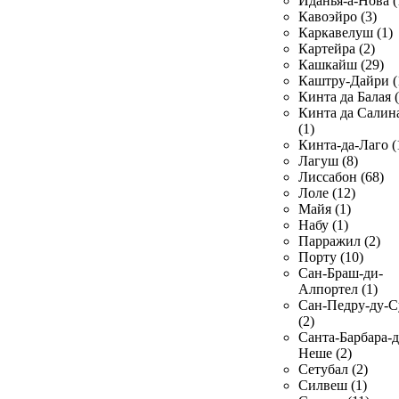
Иданья-а-Нова (
Кавоэйро (3)
Каркавелуш (1)
Картейра (2)
Кашкайш (29)
Каштру-Дайри (
Кинта да Балая (
Кинта да Салин
(1)
Кинта-да-Лаго (
Лагуш (8)
Лиссабон (68)
Лоле (12)
Майя (1)
Набу (1)
Парражил (2)
Порту (10)
Сан-Браш-ди-
Алпортел (1)
Сан-Педру-ду-С
(2)
Санта-Барбара-д
Неше (2)
Сетубал (2)
Силвеш (1)