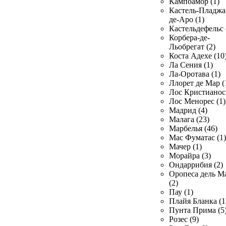
Кампоамор (1)
Кастель-Пладжа
де-Аро (1)
Кастельдефельс 
Корбера-де-
Льобрегат (2)
Коста Адехе (10
Ла Сения (1)
Ла-Оротава (1)
Ллорет де Мар (
Лос Кристианос 
Лос Менорес (1)
Мадрид (4)
Малага (23)
Марбелья (46)
Мас Фуматас (1)
Мачер (1)
Морайра (3)
Ондаррибия (2)
Оропеса дель М
(2)
Пау (1)
Плайя Бланка (1
Пунта Прима (5
Розес (9)