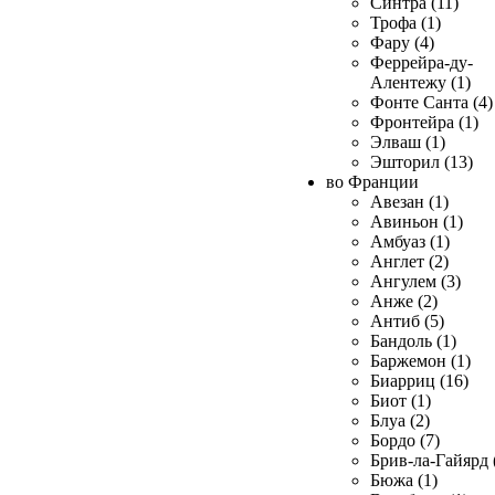
Синтра (11)
Трофа (1)
Фару (4)
Феррейра-ду-
Алентежу (1)
Фонте Санта (4)
Фронтейра (1)
Элваш (1)
Эшторил (13)
во Франции
Авезан (1)
Авиньон (1)
Амбуаз (1)
Англет (2)
Ангулем (3)
Анже (2)
Антиб (5)
Бандоль (1)
Баржемон (1)
Биарриц (16)
Биот (1)
Блуа (2)
Бордо (7)
Брив-ла-Гайярд 
Бюжа (1)