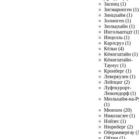
Засниц (1)
Зигмаринген (1)
Зинцхайм (1)
Золинген (1)
Зюльцхайн (1)
Ингольштадт (1
Инцелль (1)
Карлсруэ (1)
Кёльн (4)
Кёнигштайн (1)
Кёнигштайн-
Таунус (1)
Кронберг (1)
Леверкузен (1)
Лейпциг (2)
Луфткурорт-
Люкендорф (1)
Мюльхайм-на-Р
(1)
Мюнхен (20)
Николасзее (1)
Нойзес (1)
Нюрнберг (2)
Обераммергау (3
Ойтин (1)