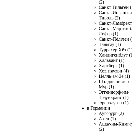
(2)
Санкт-Гильген (
Санкт-Иоганн-и
Тироль (2)
Санкт-Ламбрехт 
Санкт-Мартин-б
Лофер (1)
Санкт-Пёльтен (
Тальгау (1)
Туррахер Хёэ (1
Хайлигенблут (
Хальванг (1)
Хартберг (1)
Хоэнтауэрн (4)
Целль-ам-Зе (1)
Штадль-ан-дер-
Мур (1)
Эггендорф-им-
Траункрайс (1)
Эренхаузен (1)
в Германии
Аугсбург (2)
Ахен (1)
Ашау-им-Кимга
(2)