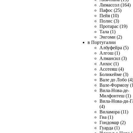
Лимассол (164)
Пафос (25)
Пейя (10)
Полис (3)
Протарас (19)
Тала (1)
Энгоми (2)
в Португалии
Албуфейра (5)
Алгош (1)
Алмансил (3)
Анхос (1)
Асотеяш (4)
Боликейме (3)
Вале до Лобо (4
Вале-Формозу (
Вила-Нова-де-
Милфонтеш (1)
Вила-Нова-ди-Г
(4)
Виламора (11)
Гиа (1)
Гондомар (2)
Гуарда (1)