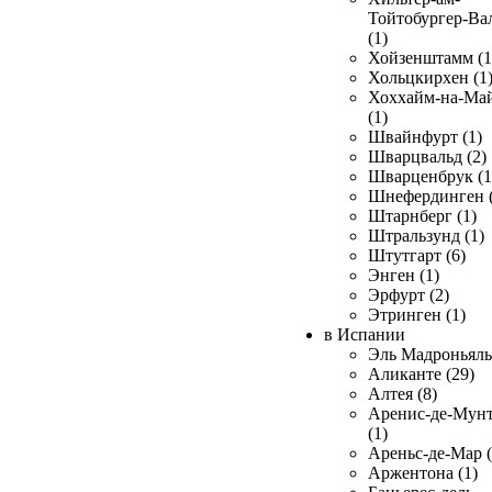
Тойтобургер-Ва
(1)
Хойзенштамм (1
Хольцкирхен (1
Хоххайм-на-Ма
(1)
Швайнфурт (1)
Шварцвальд (2)
Шварценбрук (1
Шнефердинген (
Штарнберг (1)
Штральзунд (1)
Штутгарт (6)
Энген (1)
Эрфурт (2)
Этринген (1)
в Испании
Эль Мадроньяль 
Аликанте (29)
Алтея (8)
Аренис-де-Мун
(1)
Ареньс-де-Мар (
Аржентона (1)