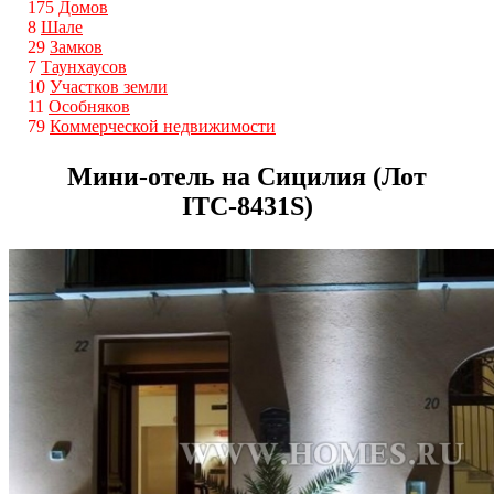
175
Домов
8
Шале
29
Замков
7
Таунхаусов
10
Участков земли
11
Особняков
79
Коммерческой недвижимости
Мини-отель на Сицилия (Лот
ITС-8431S)