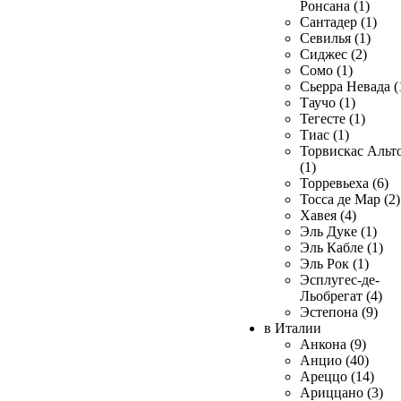
Ронсана (1)
Сантадер (1)
Севилья (1)
Сиджес (2)
Сомо (1)
Сьерра Невада (
Таучо (1)
Тегесте (1)
Тиас (1)
Торвискас Альт
(1)
Торревьеха (6)
Тосса де Мар (2)
Хавея (4)
Эль Дуке (1)
Эль Кабле (1)
Эль Рок (1)
Эсплугес-де-
Льобрегат (4)
Эстепона (9)
в Италии
Анкона (9)
Анцио (40)
Ареццо (14)
Ариццано (3)