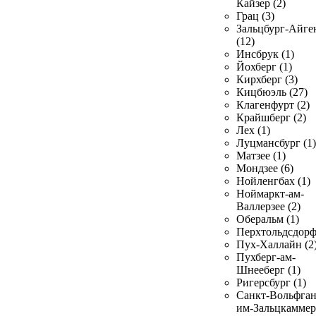
Кайзер (2)
Грац (3)
Зальцбург-Айге
(12)
Инсбрук (1)
Йохберг (1)
Кирхберг (3)
Кицбюэль (27)
Клагенфурт (2)
Крайшберг (2)
Лех (1)
Луцмансбург (1)
Матзее (1)
Мондзее (6)
Нойленгбах (1)
Ноймаркт-ам-
Валлерзее (2)
Оберальм (1)
Перхтольдсдорф
Пух-Халлайн (2
Пухберг-ам-
Шнееберг (1)
Ригерсбург (1)
Санкт-Вольфган
им-Зальцкаммер