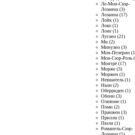
Ле-Мон-Сюр-
Лозанна (3)
Лозанна (17)
Лойк (1)
Локо (1)
Лоне (1)
Лугано (21)
Ми (2)
Минузио (3)
Мон-Пелерин (1
Мон-Сюр-Роль (
Монтрё (17)
Морже (3)
Моржен (1)
Невшатель (1)
Ньон (2)
Оберриден (1)
Обонн (3)
Оливоне (1)
Поми (2)
Пранжен (3)
Прилли (1)
Пюли (1)
Романель-Сюр-
Лозанна (1)