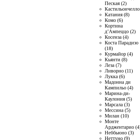
Пеская (2)
Кастильончелло 
Катания (8)
Комо (6)
Кортина
д’Ампеццо (2)
Косенза (4)
Коста Парадизо
(18)
Курмайор (4)
Кьянти (8)
Леза (7)
Ливорно (11)
Лукка (6)
Мадонна ди
Кампильо (4)
Марина-ди-
Каулония (5)
Марсала (3)
Мессина (5)
Милан (10)
Монте
Арджентарио (4
Неббьюно (3)
Неттуно (9)