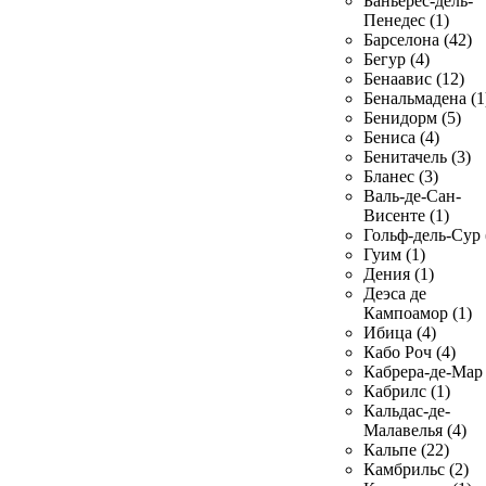
Баньерес-дель-
Пенедес (1)
Барселона (42)
Бегур (4)
Бенаавис (12)
Бенальмадена (1
Бенидорм (5)
Бениса (4)
Бенитачель (3)
Бланес (3)
Валь-де-Сан-
Висенте (1)
Гольф-дель-Сур 
Гуим (1)
Дения (1)
Деэса де
Кампоамор (1)
Ибица (4)
Кабо Роч (4)
Кабрера-де-Мар 
Кабрилс (1)
Кальдас-де-
Малавелья (4)
Кальпе (22)
Камбрильс (2)