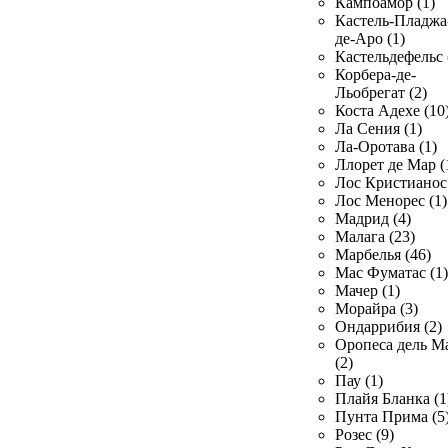
Кампоамор (1)
Кастель-Пладжа
де-Аро (1)
Кастельдефельс 
Корбера-де-
Льобрегат (2)
Коста Адехе (10
Ла Сения (1)
Ла-Оротава (1)
Ллорет де Мар (
Лос Кристианос 
Лос Менорес (1)
Мадрид (4)
Малага (23)
Марбелья (46)
Мас Фуматас (1)
Мачер (1)
Морайра (3)
Ондаррибия (2)
Оропеса дель М
(2)
Пау (1)
Плайя Бланка (1
Пунта Прима (5
Розес (9)