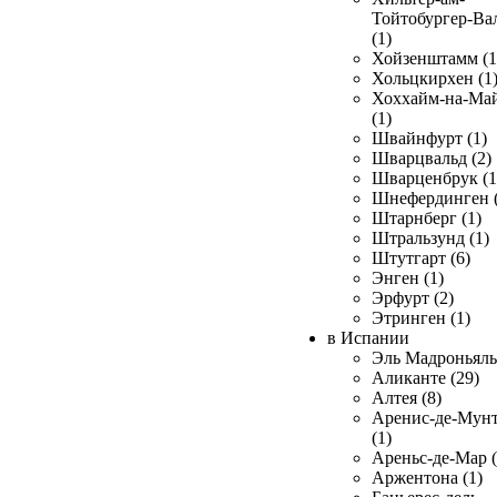
Тойтобургер-Ва
(1)
Хойзенштамм (1
Хольцкирхен (1
Хоххайм-на-Ма
(1)
Швайнфурт (1)
Шварцвальд (2)
Шварценбрук (1
Шнефердинген (
Штарнберг (1)
Штральзунд (1)
Штутгарт (6)
Энген (1)
Эрфурт (2)
Этринген (1)
в Испании
Эль Мадроньяль 
Аликанте (29)
Алтея (8)
Аренис-де-Мун
(1)
Ареньс-де-Мар (
Аржентона (1)