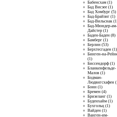
Бабенсхам (1)
Бад Висзее (1)
Бад Хомбург (5)
Бад-Брайзиг (1)
Бад-Вильснак (1
Бад-Мюндер-ам
Дайстер (1)
Баден-Баден (8)
Бамберг (1)
Берлин (53)
Берхтесгаден (1)
Бинген-на-Рейн
(1)
Биссендорф (1)
Бланкенфельде-
Малов (1)
Бодман-
Людвигсхафен (
Бонн (1)
Бремен (4)
Бризеланг (1)
Буденхайм (1)
Бухгольц (1)
Вайден (1)
Ванген-им-