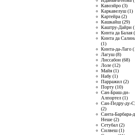
Иданья-а-Нова (
Кавоэйро (3)
Каркавелуш (1)
Картейра (2)
Кашкайш (29)
Каштру-Дайри (
Кинта да Балая (
Кинта да Салин
(1)
Кинта-да-Лаго (
Лагуш (8)
Лиссабон (68)
Лоле (12)
Майя (1)
Набу (1)
Парражил (2)
Порту (10)
Сан-Браш-ди-
Алпортел (1)
Сан-Педру-ду-С
(2)
Санта-Барбара-д
Неше (2)
Сетубал (2)
Силвеш (1)