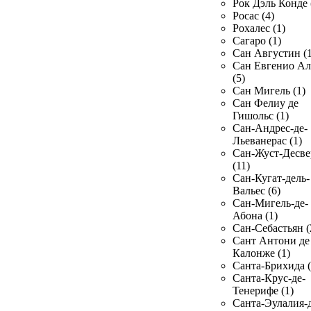
Рок Дэль Конде 
Росас (4)
Рохалес (1)
Сагаро (1)
Сан Августин (1
Сан Евгенио Ал
(5)
Сан Мигель (1)
Сан Фелиу де
Гишольс (1)
Сан-Андрес-де-
Льеванерас (1)
Сан-Жуст-Десве
(11)
Сан-Кугат-дель-
Вальес (6)
Сан-Мигель-де-
Абона (1)
Сан-Себастьян (
Сант Антони де
Калонже (1)
Санта-Брихида (
Санта-Крус-де-
Тенерифе (1)
Санта-Эулалия-д