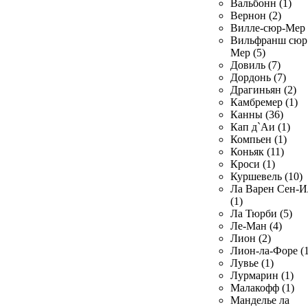
Вальбонн (1)
Вернон (2)
Вилле-сюр-Мер 
Вильфранш сюр
Мер (5)
Довиль (7)
Дордонь (7)
Драгиньян (2)
Камбремер (1)
Канны (36)
Кап д`Аи (1)
Компьен (1)
Коньяк (11)
Кроси (1)
Куршевель (10)
Ла Варен Сен-И
(1)
Ла Тюрби (5)
Ле-Ман (4)
Лион (2)
Лион-ла-Форе (1
Лувье (1)
Лурмарин (1)
Малакофф (1)
Манделье ла