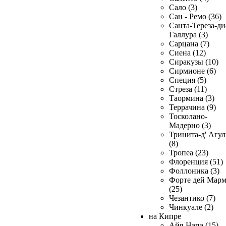
Сало (3)
Сан - Ремо (36)
Санта-Тереза-ди
Галлура (3)
Сарцана (7)
Сиена (12)
Сиракузы (10)
Сирмионе (6)
Специя (5)
Стреза (11)
Таормина (3)
Террачина (9)
Тосколано-
Мадерно (3)
Тринита-д' Агул
(8)
Тропеа (23)
Флоренция (51)
Фоллоника (3)
Форте дей Мар
(25)
Чезантико (7)
Чинкуале (2)
на Кипре
Айя-Напа (15)