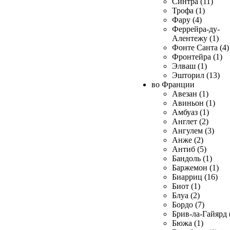
Синтра (11)
Трофа (1)
Фару (4)
Феррейра-ду-
Алентежу (1)
Фонте Санта (4)
Фронтейра (1)
Элваш (1)
Эшторил (13)
во Франции
Авезан (1)
Авиньон (1)
Амбуаз (1)
Англет (2)
Ангулем (3)
Анже (2)
Антиб (5)
Бандоль (1)
Баржемон (1)
Биарриц (16)
Биот (1)
Блуа (2)
Бордо (7)
Брив-ла-Гайярд 
Бюжа (1)