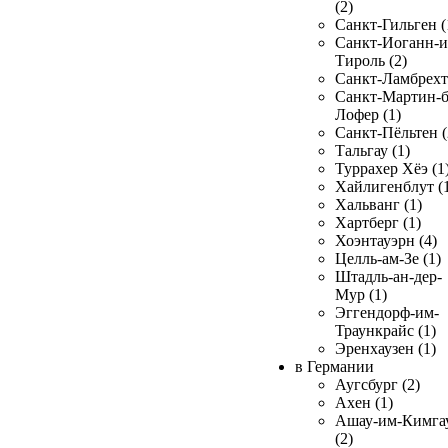
(2)
Санкт-Гильген (
Санкт-Иоганн-и
Тироль (2)
Санкт-Ламбрехт 
Санкт-Мартин-б
Лофер (1)
Санкт-Пёльтен (
Тальгау (1)
Туррахер Хёэ (1
Хайлигенблут (
Хальванг (1)
Хартберг (1)
Хоэнтауэрн (4)
Целль-ам-Зе (1)
Штадль-ан-дер-
Мур (1)
Эггендорф-им-
Траункрайс (1)
Эренхаузен (1)
в Германии
Аугсбург (2)
Ахен (1)
Ашау-им-Кимга
(2)