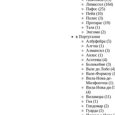
Лимассол (164)
Пафос (25)
Пейя (10)
Полис (3)
Протарас (19)
Тала (1)
Энгоми (2)
в Португалии
Албуфейра (5)
Алгош (1)
Алмансил (3)
Анхос (1)
Асотеяш (4)
Боликейме (3)
Вале до Лобо (4
Вале-Формозу (
Вила-Нова-де-
Милфонтеш (1)
Вила-Нова-ди-Г
(4)
Виламора (11)
Гиа (1)
Гондомар (2)
Гуарда (1)