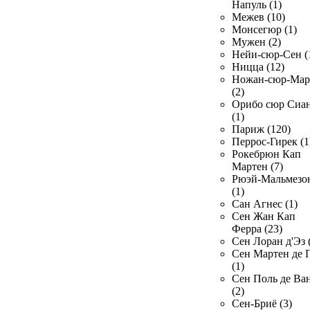
Напуль (1)
Межев (10)
Монсегюр (1)
Мужен (2)
Нейи-сюр-Сен (
Ницца (12)
Ножан-сюр-Ма
(2)
Орибо сюр Сиа
(1)
Париж (120)
Перрос-Гирек (1
Рокебрюн Кап
Мартен (7)
Рюэй-Мальмезо
(1)
Сан Агнес (1)
Сен Жан Кап
Ферра (23)
Сен Лоран д'Эз 
Сен Мартен де 
(1)
Сен Поль де Ва
(2)
Сен-Бриё (3)