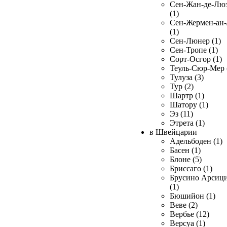
Сен-Жан-де-Лю
(1)
Сен-Жермен-ан
(1)
Сен-Люнер (1)
Сен-Тропе (1)
Сорт-Осгор (1)
Теуль-Сюр-Мер 
Тулуза (3)
Тур (2)
Шартр (1)
Шатору (1)
Эз (11)
Этрета (1)
в Швейцарии
Адельбоден (1)
Басен (1)
Блоне (5)
Бриссаго (1)
Брусино Арсиц
(1)
Бюшийон (1)
Веве (2)
Вербье (12)
Версуа (1)