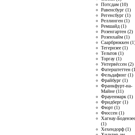
Потсдам (10)
Равенсбург (1)
Регенсбург (1)
Реллинген (1)
Ремшайд (1)
Розенгартен (2)
Розенхайм (1)
Саарбрюккен (1
Тегернзее (1)
Тельтов (1)
Торгау (1)
Унтервёссен (2)
Фатерштеттен (1
Фельдафинг (1)
Фрайбург (1)
Франкфурт-на-
Майне (11)
Фрауенмарк (1)
Фридберг (1)
Фюрт (1)
Фюссен (1)
Хагнау-Бодензе
(1)
Хехендорф (1)
Хильтер-ам-