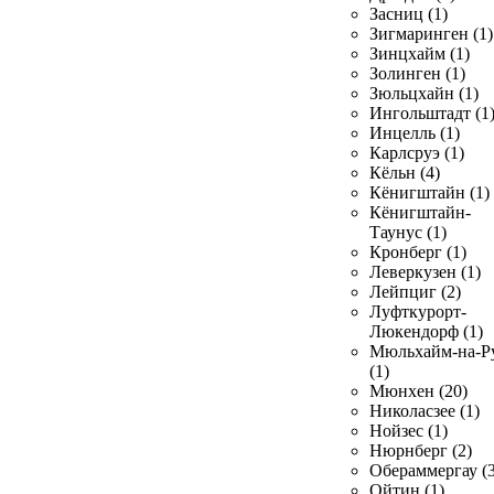
Засниц (1)
Зигмаринген (1)
Зинцхайм (1)
Золинген (1)
Зюльцхайн (1)
Ингольштадт (1
Инцелль (1)
Карлсруэ (1)
Кёльн (4)
Кёнигштайн (1)
Кёнигштайн-
Таунус (1)
Кронберг (1)
Леверкузен (1)
Лейпциг (2)
Луфткурорт-
Люкендорф (1)
Мюльхайм-на-Р
(1)
Мюнхен (20)
Николасзее (1)
Нойзес (1)
Нюрнберг (2)
Обераммергау (3
Ойтин (1)