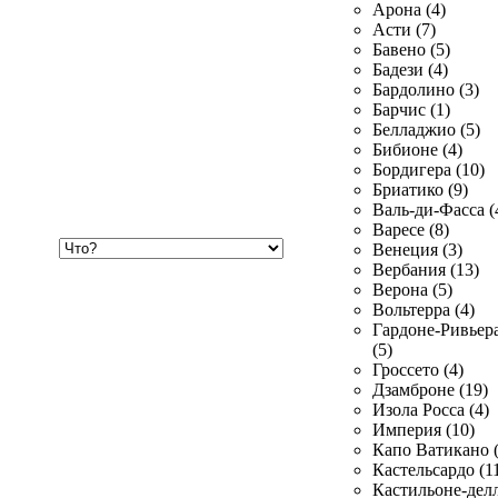
Арона (4)
Асти (7)
Бавено (5)
Бадези (4)
Бардолино (3)
Барчис (1)
Белладжио (5)
Бибионе (4)
Бордигера (10)
Бриатико (9)
Валь-ди-Фасса (
Варесе (8)
Хочу
Венеция (3)
купить
Вербания (13)
Верона (5)
Вольтерра (4)
Гардоне-Ривьер
(5)
Гроссето (4)
Дзамброне (19)
Изола Росса (4)
Империя (10)
Капо Ватикано (
Кастельсардо (1
Кастильоне-делл