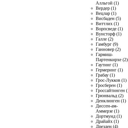
Алльгой (1)
Вердер (1)
Вецлар (1)
Висбаден (5)
Виттлих (1)
Ворпсведе (1)
Вунсторф (1)
Галле (2)
Гамбург (9)
Ганновер (2)
Гармиш-
Партенкирхе (2)
Гаутинг (1)
Гермеринг (1)
Грабау (1)
Грос-Лукков (1)
Гросберен (1)
Гроссайтинген (
Грюнвальд (2)
Денклинген (1)
Диссен-ам-
Аммерзе (1)
Дортмунд (1)
Драйайх (1)
Дрезден (4)