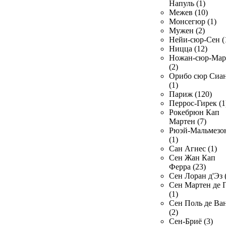
Напуль (1)
Межев (10)
Монсегюр (1)
Мужен (2)
Нейи-сюр-Сен (
Ницца (12)
Ножан-сюр-Ма
(2)
Орибо сюр Сиа
(1)
Париж (120)
Перрос-Гирек (1
Рокебрюн Кап
Мартен (7)
Рюэй-Мальмезо
(1)
Сан Агнес (1)
Сен Жан Кап
Ферра (23)
Сен Лоран д'Эз 
Сен Мартен де 
(1)
Сен Поль де Ва
(2)
Сен-Бриё (3)