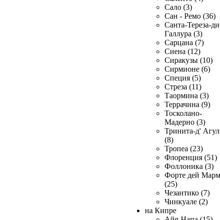
Сало (3)
Сан - Ремо (36)
Санта-Тереза-ди
Галлура (3)
Сарцана (7)
Сиена (12)
Сиракузы (10)
Сирмионе (6)
Специя (5)
Стреза (11)
Таормина (3)
Террачина (9)
Тосколано-
Мадерно (3)
Тринита-д' Агул
(8)
Тропеа (23)
Флоренция (51)
Фоллоника (3)
Форте дей Мар
(25)
Чезантико (7)
Чинкуале (2)
на Кипре
Айя-Напа (15)