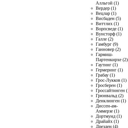
Алльгой (1)
Вердер (1)
Вецлар (1)
Висбаден (5)
Виттлих (1)
Ворпсведе (1)
Вунсторф (1)
Галле (2)
Гамбург (9)
Ганновер (2)
Гармиш-
Партенкирхе (2)
Гаутинг (1)
Гермеринг (1)
Грабау (1)
Грос-Лукков (1)
Гросберен (1)
Гроссайтинген (
Грюнвальд (2)
Денклинген (1)
Диссен-ам-
Аммерзе (1)
Дортмунд (1)
Драйайх (1)
Дрезден (4)