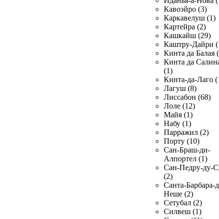
Иданья-а-Нова (
Кавоэйро (3)
Каркавелуш (1)
Картейра (2)
Кашкайш (29)
Каштру-Дайри (
Кинта да Балая (
Кинта да Салин
(1)
Кинта-да-Лаго (
Лагуш (8)
Лиссабон (68)
Лоле (12)
Майя (1)
Набу (1)
Парражил (2)
Порту (10)
Сан-Браш-ди-
Алпортел (1)
Сан-Педру-ду-С
(2)
Санта-Барбара-д
Неше (2)
Сетубал (2)
Силвеш (1)