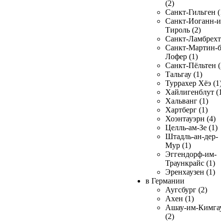
(2)
Санкт-Гильген (
Санкт-Иоганн-и
Тироль (2)
Санкт-Ламбрехт 
Санкт-Мартин-б
Лофер (1)
Санкт-Пёльтен (
Тальгау (1)
Туррахер Хёэ (1
Хайлигенблут (
Хальванг (1)
Хартберг (1)
Хоэнтауэрн (4)
Целль-ам-Зе (1)
Штадль-ан-дер-
Мур (1)
Эггендорф-им-
Траункрайс (1)
Эренхаузен (1)
в Германии
Аугсбург (2)
Ахен (1)
Ашау-им-Кимга
(2)