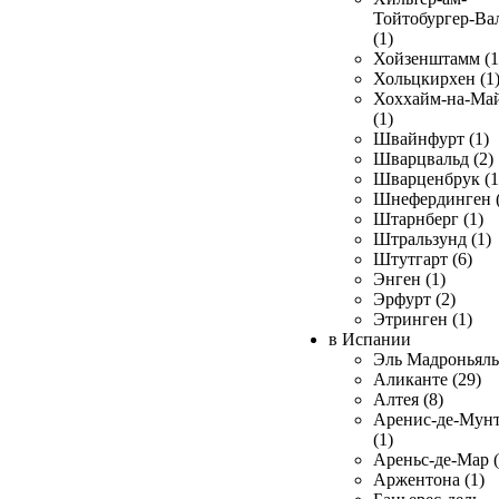
Тойтобургер-Ва
(1)
Хойзенштамм (1
Хольцкирхен (1
Хоххайм-на-Ма
(1)
Швайнфурт (1)
Шварцвальд (2)
Шварценбрук (1
Шнефердинген (
Штарнберг (1)
Штральзунд (1)
Штутгарт (6)
Энген (1)
Эрфурт (2)
Этринген (1)
в Испании
Эль Мадроньяль 
Аликанте (29)
Алтея (8)
Аренис-де-Мун
(1)
Ареньс-де-Мар (
Аржентона (1)