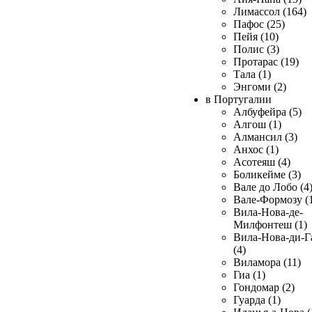
Лимассол (164)
Пафос (25)
Пейя (10)
Полис (3)
Протарас (19)
Тала (1)
Энгоми (2)
в Португалии
Албуфейра (5)
Алгош (1)
Алмансил (3)
Анхос (1)
Асотеяш (4)
Боликейме (3)
Вале до Лобо (4
Вале-Формозу (
Вила-Нова-де-
Милфонтеш (1)
Вила-Нова-ди-Г
(4)
Виламора (11)
Гиа (1)
Гондомар (2)
Гуарда (1)