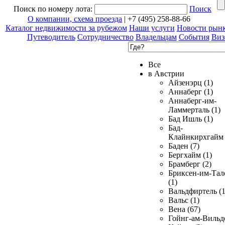
Поиск по номеру лота:
Поиск
О компании, схема проезда
| +7 (495) 258-88-66
Каталог недвижимости за рубежом
Наши услуги
Новости рын
Путеводитель
Сотрудничество
Владельцам
События
Виз
Все
в Австрии
Айзенэрц (1)
Аннаберг (1)
Аннаберг-им-
Ламмерталь (1)
Бад Ишль (1)
Бад-
Клайнкирхгайм 
Баден (7)
Бергхайм (1)
Брамберг (2)
Бриксен-им-Тал
(1)
Вальдфиртель (1
Вальс (1)
Вена (67)
Гойнг-ам-Вильд