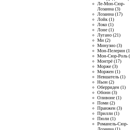
Ле-Мон-Сюр-
Лозанна (3)
Лозанна (17)
Лойк (1)
Локо (1)
Лоне (1)
Лугано (21)
Ми (2)
Минузио (3)
Мон-Пелерин (1
Мон-Сюр-Роль (
Монтрё (17)
Морже (3)
Моржен (1)
Невшатель (1)
Ньон (2)
Оберриден (1)
Обонн (3)
Оливоне (1)
Поми (2)
Пранжен (3)
Прилли (1)
Пюли (1)
Романель-Сюр-
Лозанна (1)