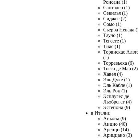
Ронсана (1)
Сантадер (1)
Севилья (1)
Сиджес (2)
Сомо (1)
Сьерра Невада (
Таучо (1)
Тегесте (1)
Тиас (1)
Торвискас Альт
(1)
Торревьеха (6)
Тосса де Мар (2)
Хавея (4)
Эль Дуке (1)
Эль Кабле (1)
Эль Рок (1)
Эсплугес-де-
Льобрегат (4)
Эстепона (9)
в Италии
Анкона (9)
Анцио (40)
Ареццо (14)
Ариццано (3)