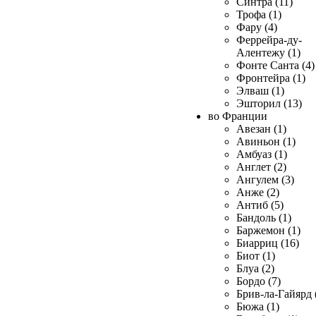
Синтра (11)
Трофа (1)
Фару (4)
Феррейра-ду-
Алентежу (1)
Фонте Санта (4)
Фронтейра (1)
Элваш (1)
Эшторил (13)
во Франции
Авезан (1)
Авиньон (1)
Амбуаз (1)
Англет (2)
Ангулем (3)
Анже (2)
Антиб (5)
Бандоль (1)
Баржемон (1)
Биарриц (16)
Биот (1)
Блуа (2)
Бордо (7)
Брив-ла-Гайярд 
Бюжа (1)