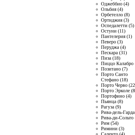
Оджеббио (4)
Ольбия (4)
Орбетелло (8)
Ортиджия (3)
Оспедалетти (5)
Остуни (11)
Пантелерия (1)
Певеро (3)
Перуджа (4)
Пескара (31)
Пиза (18)
Пиццо Калабро 
Позитано (7)
Порто Санто
Стефано (18)
Порто Черво (22
Порто Эрколе (8
Портофино (4)
Пьянца (8)
Рагуза (9)
Рива-дель-Гарда 
Рива-ди-Сольто 
Рим (54)
Римини (3)
Саленто (4)