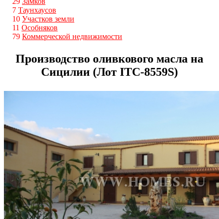
29
Замков
7
Таунхаусов
10
Участков земли
11
Особняков
79
Коммерческой недвижимости
Производство оливкового масла на
Сицилии (Лот ITС-8559S)