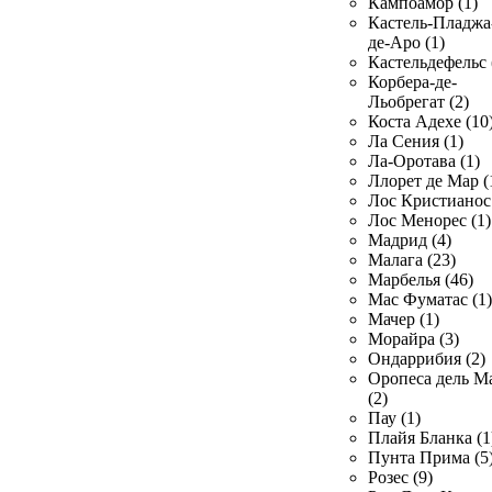
Кампоамор (1)
Кастель-Пладжа
де-Аро (1)
Кастельдефельс 
Корбера-де-
Льобрегат (2)
Коста Адехе (10
Ла Сения (1)
Ла-Оротава (1)
Ллорет де Мар (
Лос Кристианос 
Лос Менорес (1)
Мадрид (4)
Малага (23)
Марбелья (46)
Мас Фуматас (1)
Мачер (1)
Морайра (3)
Ондаррибия (2)
Оропеса дель М
(2)
Пау (1)
Плайя Бланка (1
Пунта Прима (5
Розес (9)