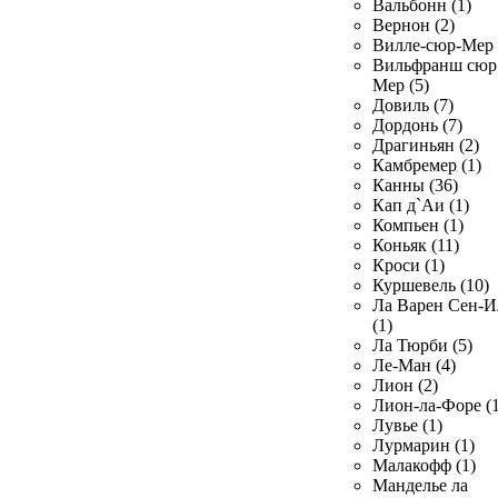
Вальбонн (1)
Вернон (2)
Вилле-сюр-Мер 
Вильфранш сюр
Мер (5)
Довиль (7)
Дордонь (7)
Драгиньян (2)
Камбремер (1)
Канны (36)
Кап д`Аи (1)
Компьен (1)
Коньяк (11)
Кроси (1)
Куршевель (10)
Ла Варен Сен-И
(1)
Ла Тюрби (5)
Ле-Ман (4)
Лион (2)
Лион-ла-Форе (1
Лувье (1)
Лурмарин (1)
Малакофф (1)
Манделье ла