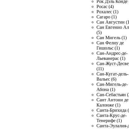
Рок Дэль Конде 
Росас (4)
Рохалес (1)
Сагаро (1)
Сан Августин (1
Сан Евгенио Ал
(5)
Сан Мигель (1)
Сан Фелиу де
Гишольс (1)
Сан-Андрес-де-
Льеванерас (1)
Сан-Жуст-Десве
(11)
Сан-Кугат-дель-
Вальес (6)
Сан-Мигель-де-
Абона (1)
Сан-Себастьян (
Сант Антони де
Калонже (1)
Санта-Брихида (
Санта-Крус-де-
Тенерифе (1)
Санта-Эулалия-д