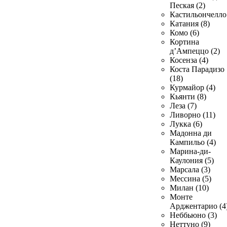
Пеская (2)
Кастильончелло 
Катания (8)
Комо (6)
Кортина
д’Ампеццо (2)
Косенза (4)
Коста Парадизо
(18)
Курмайор (4)
Кьянти (8)
Леза (7)
Ливорно (11)
Лукка (6)
Мадонна ди
Кампильо (4)
Марина-ди-
Каулония (5)
Марсала (3)
Мессина (5)
Милан (10)
Монте
Арджентарио (4
Неббьюно (3)
Неттуно (9)