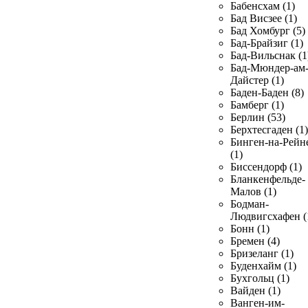
Бабенсхам (1)
Бад Висзее (1)
Бад Хомбург (5)
Бад-Брайзиг (1)
Бад-Вильснак (1
Бад-Мюндер-ам
Дайстер (1)
Баден-Баден (8)
Бамберг (1)
Берлин (53)
Берхтесгаден (1)
Бинген-на-Рейн
(1)
Биссендорф (1)
Бланкенфельде-
Малов (1)
Бодман-
Людвигсхафен (
Бонн (1)
Бремен (4)
Бризеланг (1)
Буденхайм (1)
Бухгольц (1)
Вайден (1)
Ванген-им-