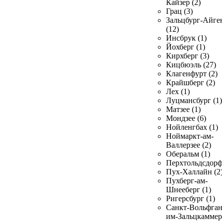
Кайзер (2)
Грац (3)
Зальцбург-Айге
(12)
Инсбрук (1)
Йохберг (1)
Кирхберг (3)
Кицбюэль (27)
Клагенфурт (2)
Крайшберг (2)
Лех (1)
Луцмансбург (1)
Матзее (1)
Мондзее (6)
Нойленгбах (1)
Ноймаркт-ам-
Валлерзее (2)
Оберальм (1)
Перхтольдсдорф
Пух-Халлайн (2
Пухберг-ам-
Шнееберг (1)
Ригерсбург (1)
Санкт-Вольфган
им-Зальцкаммер