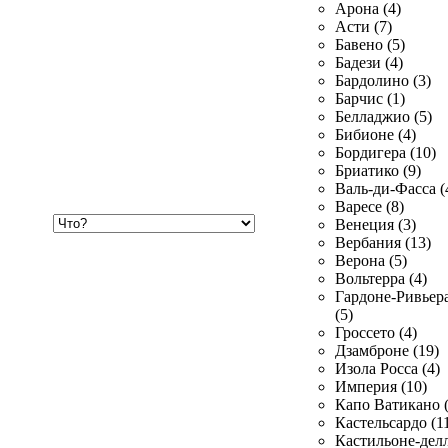
Арона (4)
Асти (7)
Бавено (5)
Бадези (4)
Бардолино (3)
Барчис (1)
Белладжио (5)
Бибионе (4)
Бордигера (10)
Бриатико (9)
Валь-ди-Фасса (
Варесе (8)
Хочу
Венеция (3)
купить
Вербания (13)
Верона (5)
Вольтерра (4)
Гардоне-Ривьер
(5)
Гроссето (4)
Дзамброне (19)
Изола Росса (4)
Империя (10)
Капо Ватикано (
Кастельсардо (1
Кастильоне-делл