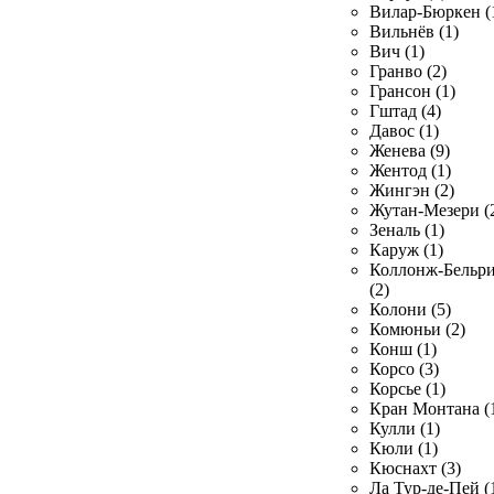
Вилар-Бюркен (
Вильнёв (1)
Вич (1)
Гранво (2)
Грансон (1)
Гштад (4)
Давос (1)
Женева (9)
Жентод (1)
Жингэн (2)
Жутан-Мезери (
Зеналь (1)
Каруж (1)
Коллонж-Бельр
(2)
Колони (5)
Комюньи (2)
Конш (1)
Корсо (3)
Корсье (1)
Кран Монтана (
Кулли (1)
Кюли (1)
Кюснахт (3)
Ла Тур-де-Пей (