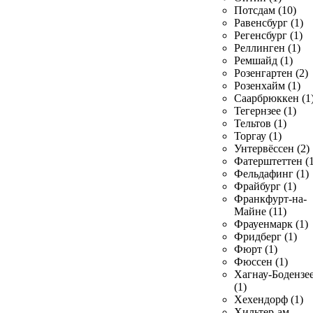
Потсдам (10)
Равенсбург (1)
Регенсбург (1)
Реллинген (1)
Ремшайд (1)
Розенгартен (2)
Розенхайм (1)
Саарбрюккен (1
Тегернзее (1)
Тельтов (1)
Торгау (1)
Унтервёссен (2)
Фатерштеттен (1
Фельдафинг (1)
Фрайбург (1)
Франкфурт-на-
Майне (11)
Фрауенмарк (1)
Фридберг (1)
Фюрт (1)
Фюссен (1)
Хагнау-Бодензе
(1)
Хехендорф (1)
Хильтер-ам-