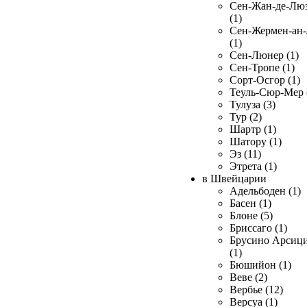
Сен-Жан-де-Лю
(1)
Сен-Жермен-ан
(1)
Сен-Люнер (1)
Сен-Тропе (1)
Сорт-Осгор (1)
Теуль-Сюр-Мер 
Тулуза (3)
Тур (2)
Шартр (1)
Шатору (1)
Эз (11)
Этрета (1)
в Швейцарии
Адельбоден (1)
Басен (1)
Блоне (5)
Бриссаго (1)
Брусино Арсиц
(1)
Бюшийон (1)
Веве (2)
Вербье (12)
Версуа (1)