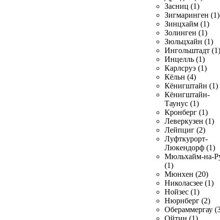
Засниц (1)
Зигмаринген (1)
Зинцхайм (1)
Золинген (1)
Зюльцхайн (1)
Ингольштадт (1
Инцелль (1)
Карлсруэ (1)
Кёльн (4)
Кёнигштайн (1)
Кёнигштайн-
Таунус (1)
Кронберг (1)
Леверкузен (1)
Лейпциг (2)
Луфткурорт-
Люкендорф (1)
Мюльхайм-на-Р
(1)
Мюнхен (20)
Николасзее (1)
Нойзес (1)
Нюрнберг (2)
Обераммергау (3
Ойтин (1)