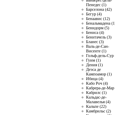
Баньерес-дель-
Пенедес (1)
Барселона (42)
Бегур (4)
Бенаавис (12)
Бенальмадена (1
Бенидорм (5)
Бениса (4)
Бенитачель (3)
Бланес (3)
Валь-де-Сан-
Висенте (1)
Гольф-дель-Сур 
Гуим (1)
Дения (1)
Деэса де
Кампоамор (1)
Ибица (4)
Кабо Роч (4)
Кабрера-де-Мар 
Кабрилс (1)
Кальдас-де-
Малавелья (4)
Кальпе (22)
Камбрильс (2)