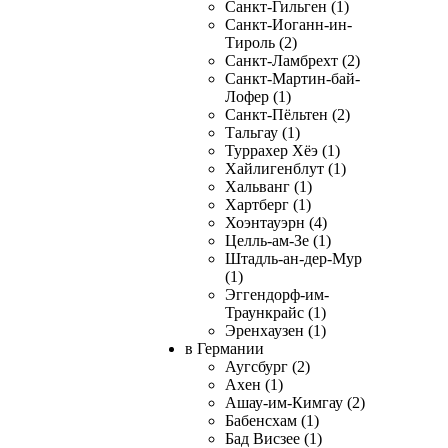
Санкт-Гильген (1)
Санкт-Иоганн-ин-
Тироль (2)
Санкт-Ламбрехт (2)
Санкт-Мартин-бай-
Лофер (1)
Санкт-Пёльтен (2)
Тальгау (1)
Туррахер Хёэ (1)
Хайлигенблут (1)
Хальванг (1)
Хартберг (1)
Хоэнтауэрн (4)
Целль-ам-Зе (1)
Штадль-ан-дер-Мур
(1)
Эггендорф-им-
Траункрайс (1)
Эренхаузен (1)
в Германии
Аугсбург (2)
Ахен (1)
Ашау-им-Кимгау (2)
Бабенсхам (1)
Бад Висзее (1)