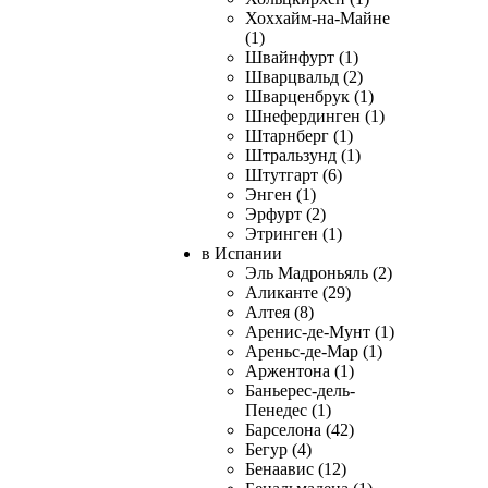
Хоххайм-на-Майне
(1)
Швайнфурт (1)
Шварцвальд (2)
Шварценбрук (1)
Шнефердинген (1)
Штарнберг (1)
Штральзунд (1)
Штутгарт (6)
Энген (1)
Эрфурт (2)
Этринген (1)
в Испании
Эль Мадроньяль (2)
Аликанте (29)
Алтея (8)
Аренис-де-Мунт (1)
Ареньс-де-Мар (1)
Аржентона (1)
Баньерес-дель-
Пенедес (1)
Барселона (42)
Бегур (4)
Бенаавис (12)