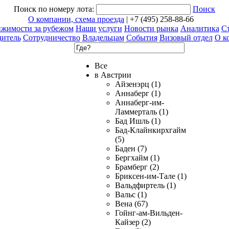
Поиск по номеру лота:
Поиск
О компании, схема проезда
| +7 (495) 258-88-66
ижимости за рубежом
Наши услуги
Новости рынка
Аналитика
Ст
дитель
Сотрудничество
Владельцам
События
Визовый отдел
О к
Все
в Австрии
Айзенэрц (1)
Аннаберг (1)
Аннаберг-им-
Ламмерталь (1)
Бад Ишль (1)
Бад-Клайнкирхгайм
(5)
Баден (7)
Бергхайм (1)
Брамберг (2)
Бриксен-им-Тале (1)
Вальдфиртель (1)
Вальс (1)
Вена (67)
Гойнг-ам-Вильден-
Кайзер (2)