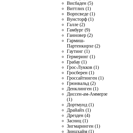
Висбаден (5)
Виттлих (1)
Ворпсведе (1)
Вунсторф (1)
Галле (2)
Гамбург (9)
Ганновер (2)
Гармиш-
Партенкирхе (2)
Гаутинг (1)
Гермеринг (1)
Грабау (1)
Грос-Лукков (1)
Гросберен (1)
Гроссайтинген (1)
Грюнвальд (2)
Денклинген (1)
Диссен-ам-Аммерзе
(1)
Дортмунд (1)
Драйайх (1)
Дрезден (4)
Засниц (1)
Зигмаринген (1)
Зинцхайм (1)