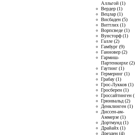
Алльгой (1)
Вердер (1)
Вецлар (1)
Висбаден (5)
Виттлих (1)
Ворпсведе (1)
Вунсторф (1)
Галле (2)
Гамбург (9)
Ганновер (2)
Гармиш-
Партенкирхе (2)
Гаутинг (1)
Гермеринг (1)
Грабау (1)
Грос-Лукков (1)
Гросберен (1)
Гроссайтинген (
Грюнвальд (2)
Денклинген (1)
Диссен-ам-
Аммерзе (1)
Дортмунд (1)
Драйайх (1)
Дрезден (4)