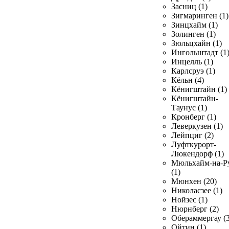
Засниц (1)
Зигмаринген (1)
Зинцхайм (1)
Золинген (1)
Зюльцхайн (1)
Ингольштадт (1
Инцелль (1)
Карлсруэ (1)
Кёльн (4)
Кёнигштайн (1)
Кёнигштайн-
Таунус (1)
Кронберг (1)
Леверкузен (1)
Лейпциг (2)
Луфткурорт-
Люкендорф (1)
Мюльхайм-на-Р
(1)
Мюнхен (20)
Николасзее (1)
Нойзес (1)
Нюрнберг (2)
Обераммергау (3
Ойтин (1)