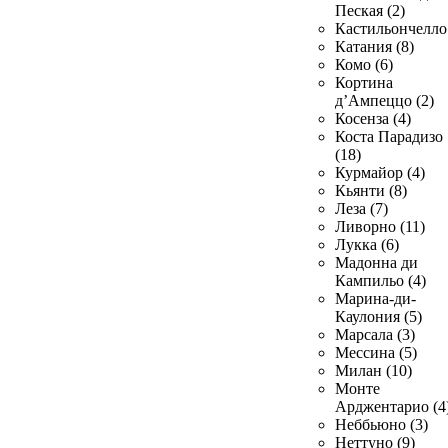
Пеская (2)
Кастильончелло 
Катания (8)
Комо (6)
Кортина
д’Ампеццо (2)
Косенза (4)
Коста Парадизо
(18)
Курмайор (4)
Кьянти (8)
Леза (7)
Ливорно (11)
Лукка (6)
Мадонна ди
Кампильо (4)
Марина-ди-
Каулония (5)
Марсала (3)
Мессина (5)
Милан (10)
Монте
Арджентарио (4
Неббьюно (3)
Неттуно (9)