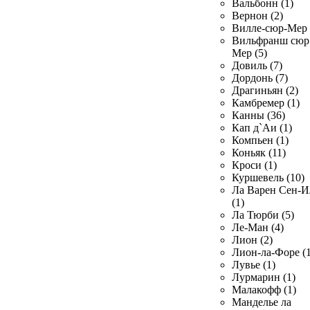
Вальбонн (1)
Вернон (2)
Вилле-сюр-Мер 
Вильфранш сюр
Мер (5)
Довиль (7)
Дордонь (7)
Драгиньян (2)
Камбремер (1)
Канны (36)
Кап д`Аи (1)
Компьен (1)
Коньяк (11)
Кроси (1)
Куршевель (10)
Ла Варен Сен-И
(1)
Ла Тюрби (5)
Ле-Ман (4)
Лион (2)
Лион-ла-Форе (1
Лувье (1)
Лурмарин (1)
Малакофф (1)
Манделье ла