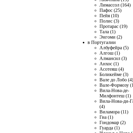
Лимассол (164)
Пафос (25)
Пейя (10)
Полис (3)
Протарас (19)
Тала (1)
Энгоми (2)
в Португалии
Албуфейра (5)
Алгош (1)
Алмансил (3)
Анхос (1)
Асотеяш (4)
Боликейме (3)
Вале до Лобо (4
Вале-Формозу (
Вила-Нова-де-
Милфонтеш (1)
Вила-Нова-ди-Г
(4)
Виламора (11)
Гиа (1)
Гондомар (2)
Гуарда (1)