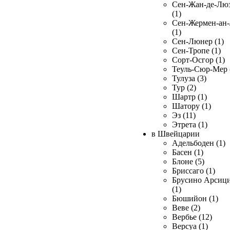
Сен-Жан-де-Лю
(1)
Сен-Жермен-ан
(1)
Сен-Люнер (1)
Сен-Тропе (1)
Сорт-Осгор (1)
Теуль-Сюр-Мер 
Тулуза (3)
Тур (2)
Шартр (1)
Шатору (1)
Эз (11)
Этрета (1)
в Швейцарии
Адельбоден (1)
Басен (1)
Блоне (5)
Бриссаго (1)
Брусино Арсиц
(1)
Бюшийон (1)
Веве (2)
Вербье (12)
Версуа (1)