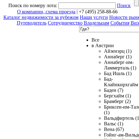
Поиск по номеру лота:
Поиск
О компании, схема проезда
| +7 (495) 258-88-66
Каталог недвижимости за рубежом
Наши услуги
Новости рын
Путеводитель
Сотрудничество
Владельцам
События
Виз
Все
в Австрии
Айзенэрц (1)
Аннаберг (1)
Аннаберг-им-
Ламмерталь (1)
Бад Ишль (1)
Бад-
Клайнкирхгайм 
Баден (7)
Бергхайм (1)
Брамберг (2)
Бриксен-им-Тал
(1)
Вальдфиртель (1
Вальс (1)
Вена (67)
Гойнг-ам-Вильд