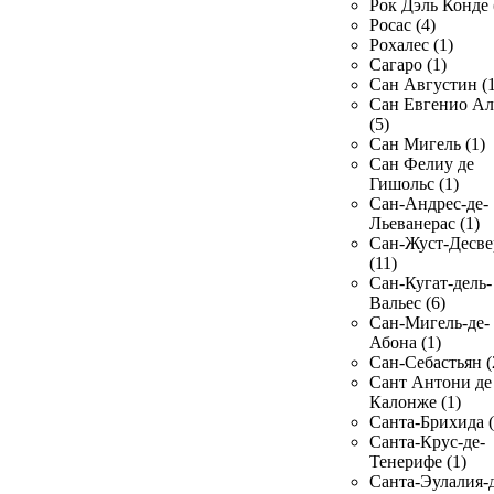
Рок Дэль Конде 
Росас (4)
Рохалес (1)
Сагаро (1)
Сан Августин (1
Сан Евгенио Ал
(5)
Сан Мигель (1)
Сан Фелиу де
Гишольс (1)
Сан-Андрес-де-
Льеванерас (1)
Сан-Жуст-Десве
(11)
Сан-Кугат-дель-
Вальес (6)
Сан-Мигель-де-
Абона (1)
Сан-Себастьян (
Сант Антони де
Калонже (1)
Санта-Брихида (
Санта-Крус-де-
Тенерифе (1)
Санта-Эулалия-д