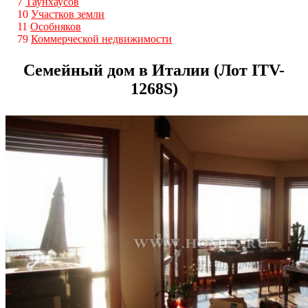
7
Таунхаусов
10
Участков земли
11
Особняков
79
Коммерческой недвижимости
Семейный дом в Италии (Лот ITV-
1268S)