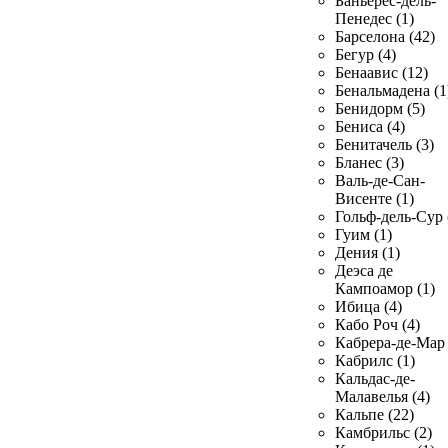
Баньерес-дель-
Пенедес (1)
Барселона (42)
Бегур (4)
Бенаавис (12)
Бенальмадена (1
Бенидорм (5)
Бениса (4)
Бенитачель (3)
Бланес (3)
Валь-де-Сан-
Висенте (1)
Гольф-дель-Сур 
Гуим (1)
Дения (1)
Деэса де
Кампоамор (1)
Ибица (4)
Кабо Роч (4)
Кабрера-де-Мар 
Кабрилс (1)
Кальдас-де-
Малавелья (4)
Кальпе (22)
Камбрильс (2)