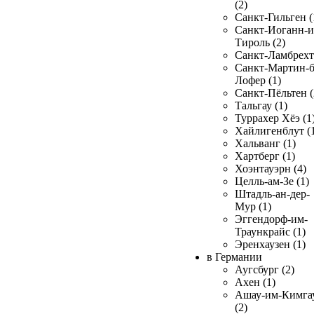
(2)
Санкт-Гильген (
Санкт-Иоганн-и
Тироль (2)
Санкт-Ламбрехт 
Санкт-Мартин-б
Лофер (1)
Санкт-Пёльтен (
Тальгау (1)
Туррахер Хёэ (1
Хайлигенблут (
Хальванг (1)
Хартберг (1)
Хоэнтауэрн (4)
Целль-ам-Зе (1)
Штадль-ан-дер-
Мур (1)
Эггендорф-им-
Траункрайс (1)
Эренхаузен (1)
в Германии
Аугсбург (2)
Ахен (1)
Ашау-им-Кимга
(2)