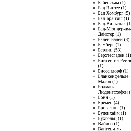
Бабенсхам (1)
Бад Висзее (1)
Бад Хомбург (5)
Бад-Брайзиг (1)
Бад-Вильснак (1
Бад-Мюндер-ам
Дайстер (1)
Баден-Баден (8)
Бамберг (1)
Берлин (53)
Берхтесгаден (1)
Бинген-на-Рейн
(1)
Биссендорф (1)
Бланкенфельде-
Малов (1)
Бодман-
Людвигсхафен (
Бонн (1)
Бремен (4)
Бризеланг (1)
Буденхайм (1)
Бухгольц (1)
Вайден (1)
Ванген-им-