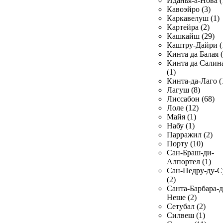
Иданья-а-Нова (
Кавоэйро (3)
Каркавелуш (1)
Картейра (2)
Кашкайш (29)
Каштру-Дайри (
Кинта да Балая (
Кинта да Салин
(1)
Кинта-да-Лаго (
Лагуш (8)
Лиссабон (68)
Лоле (12)
Майя (1)
Набу (1)
Парражил (2)
Порту (10)
Сан-Браш-ди-
Алпортел (1)
Сан-Педру-ду-С
(2)
Санта-Барбара-д
Неше (2)
Сетубал (2)
Силвеш (1)