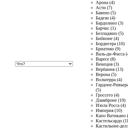
Арона (4)
Асти (7)
Бавено (5)
Бадези (4)
Бардолино (3)
Барчис (1)
Белладжио (5)
Бибионе (4)
Бордигера (10)
Бриатико (9)
Валь-ди-Фасса (
Варесе (8)
Хочу
Венеция (3)
купить
Вербания (13)
Верона (5)
Вольтерра (4)
Гардоне-Ривьер
(5)
Гроссето (4)
Дзамброне (19)
Изола Росса (4)
Империя (10)
Капо Ватикано (
Кастельсардо (1
Кастильоне-делл