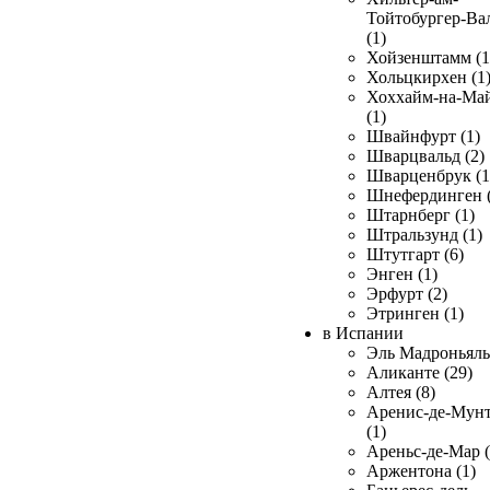
Тойтобургер-Ва
(1)
Хойзенштамм (1
Хольцкирхен (1
Хоххайм-на-Ма
(1)
Швайнфурт (1)
Шварцвальд (2)
Шварценбрук (1
Шнефердинген (
Штарнберг (1)
Штральзунд (1)
Штутгарт (6)
Энген (1)
Эрфурт (2)
Этринген (1)
в Испании
Эль Мадроньяль 
Аликанте (29)
Алтея (8)
Аренис-де-Мун
(1)
Ареньс-де-Мар (
Аржентона (1)