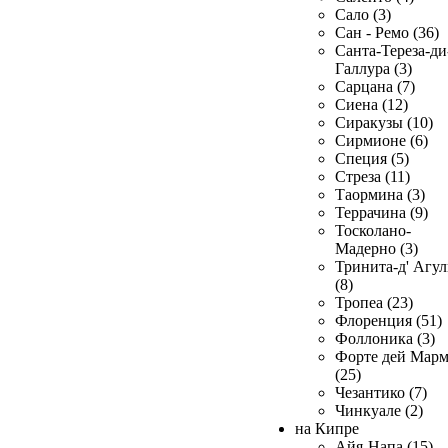
Сало (3)
Сан - Ремо (36)
Санта-Тереза-ди
Галлура (3)
Сарцана (7)
Сиена (12)
Сиракузы (10)
Сирмионе (6)
Специя (5)
Стреза (11)
Таормина (3)
Террачина (9)
Тосколано-
Мадерно (3)
Тринита-д' Агул
(8)
Тропеа (23)
Флоренция (51)
Фоллоника (3)
Форте дей Мар
(25)
Чезантико (7)
Чинкуале (2)
на Кипре
Айя-Напа (15)