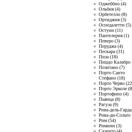
Оджеббио (4)
Ольбия (4)
Орбетелло (8)
Ортиджия (3)
Оспедалетти (5)
Остуни (11)
Пантелерия (1)
Певеро (3)
Перуджа (4)
Пескара (31)
Пиза (18)
Пиццо Калабро 
Позитано (7)
Порто Санто
Стефано (18)
Порто Черво (22
Порто Эрколе (8
Портофино (4)
Пьянца (8)
Рагуза (9)
Рива-дель-Гарда 
Рива-ди-Сольто 
Рим (54)
Римини (3)
Саленто (4)