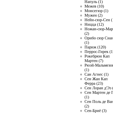
Напуль (1)
Межев (10)
Монсегюр (1)
Мужен (2)
Нейи-сюр-Сен (
Ницца (12)
Ножан-сюр-Ма
(2)
Орибо сюр Сиа
(1)
Париж (120)
Перрос-Гирек (1
Рокебрюн Кап
Мартен (7)
Рюэй-Мальмезо
(1)
Сан Агнес (1)
Сен Жан Кап
Ферра (23)
Сен Лоран д'Эз 
Сен Мартен де 
(1)
Сен Поль де Ва
(2)
Сен-Бриё (3)