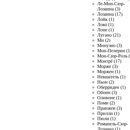
Ле-Мон-Сюр-
Лозанна (3)
Лозанна (17)
Лойк (1)
Локо (1)
Лоне (1)
Лугано (21)
Ми (2)
Минузио (3)
Мон-Пелерин (1
Мон-Сюр-Роль (
Монтрё (17)
Морже (3)
Моржен (1)
Невшатель (1)
Ньон (2)
Оберриден (1)
Обонн (3)
Оливоне (1)
Поми (2)
Пранжен (3)
Прилли (1)
Пюли (1)
Романель-Сюр-
Лозанна (1)