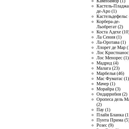
Кампоамор (1)
Кастель-Пладжа
де-Аро (1)
Кастельдефельс 
Корбера-де-
Льобрегат (2)
Коста Адехе (10
Ла Сения (1)
Ла-Оротава (1)
Ллорет де Мар (
Лос Кристианос 
Лос Менорес (1)
Мадрид (4)
Малага (23)
Марбелья (46)
Мас Фуматас (1)
Мачер (1)
Морайра (3)
Ондаррибия (2)
Оропеса дель М
(2)
Пау (1)
Плайя Бланка (1
Пунта Прима (5
Розес (9)