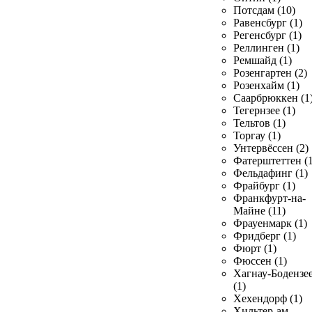
Потсдам (10)
Равенсбург (1)
Регенсбург (1)
Реллинген (1)
Ремшайд (1)
Розенгартен (2)
Розенхайм (1)
Саарбрюккен (1
Тегернзее (1)
Тельтов (1)
Торгау (1)
Унтервёссен (2)
Фатерштеттен (1
Фельдафинг (1)
Фрайбург (1)
Франкфурт-на-
Майне (11)
Фрауенмарк (1)
Фридберг (1)
Фюрт (1)
Фюссен (1)
Хагнау-Бодензе
(1)
Хехендорф (1)
Хильтер-ам-