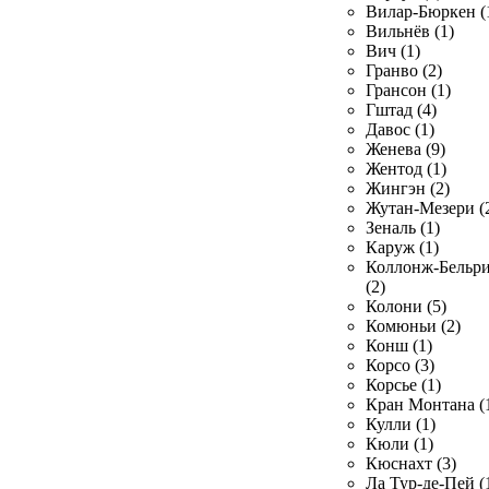
Вилар-Бюркен (
Вильнёв (1)
Вич (1)
Гранво (2)
Грансон (1)
Гштад (4)
Давос (1)
Женева (9)
Жентод (1)
Жингэн (2)
Жутан-Мезери (
Зеналь (1)
Каруж (1)
Коллонж-Бельр
(2)
Колони (5)
Комюньи (2)
Конш (1)
Корсо (3)
Корсье (1)
Кран Монтана (
Кулли (1)
Кюли (1)
Кюснахт (3)
Ла Тур-де-Пей (