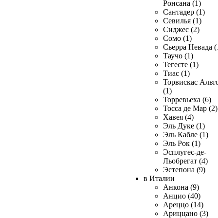
Ронсана (1)
Сантадер (1)
Севилья (1)
Сиджес (2)
Сомо (1)
Сьерра Невада (
Таучо (1)
Тегесте (1)
Тиас (1)
Торвискас Альт
(1)
Торревьеха (6)
Тосса де Мар (2)
Хавея (4)
Эль Дуке (1)
Эль Кабле (1)
Эль Рок (1)
Эсплугес-де-
Льобрегат (4)
Эстепона (9)
в Италии
Анкона (9)
Анцио (40)
Ареццо (14)
Ариццано (3)