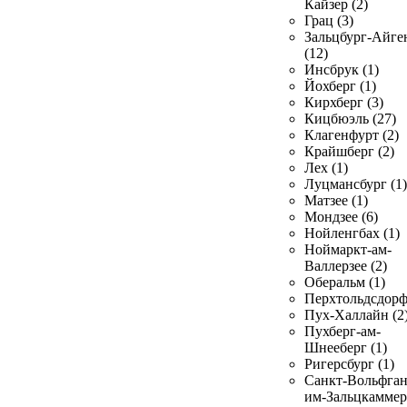
Кайзер (2)
Грац (3)
Зальцбург-Айге
(12)
Инсбрук (1)
Йохберг (1)
Кирхберг (3)
Кицбюэль (27)
Клагенфурт (2)
Крайшберг (2)
Лех (1)
Луцмансбург (1)
Матзее (1)
Мондзее (6)
Нойленгбах (1)
Ноймаркт-ам-
Валлерзее (2)
Оберальм (1)
Перхтольдсдорф
Пух-Халлайн (2
Пухберг-ам-
Шнееберг (1)
Ригерсбург (1)
Санкт-Вольфган
им-Зальцкаммер