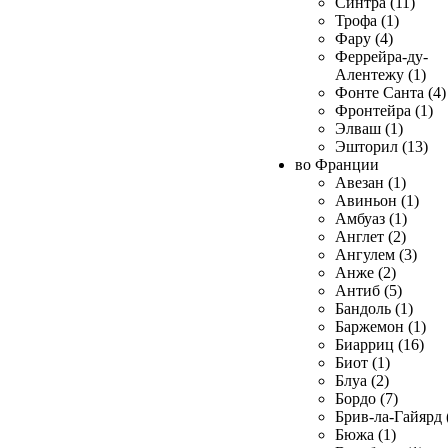
Синтра (11)
Трофа (1)
Фару (4)
Феррейра-ду-
Алентежу (1)
Фонте Санта (4)
Фронтейра (1)
Элваш (1)
Эшторил (13)
во Франции
Авезан (1)
Авиньон (1)
Амбуаз (1)
Англет (2)
Ангулем (3)
Анже (2)
Антиб (5)
Бандоль (1)
Баржемон (1)
Биарриц (16)
Биот (1)
Блуа (2)
Бордо (7)
Брив-ла-Гайярд 
Бюжа (1)