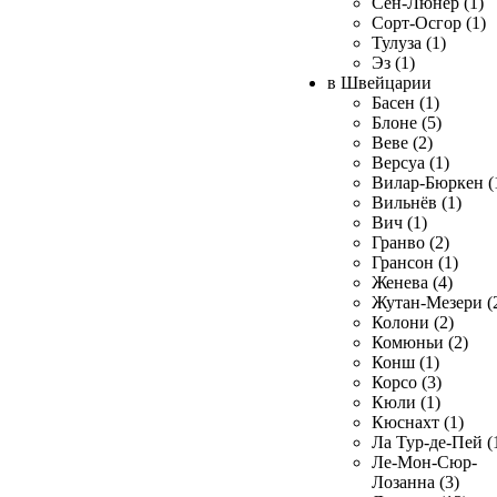
Сен-Люнер (1)
Сорт-Осгор (1)
Тулуза (1)
Эз (1)
в Швейцарии
Басен (1)
Блоне (5)
Веве (2)
Версуа (1)
Вилар-Бюркен (
Вильнёв (1)
Вич (1)
Гранво (2)
Грансон (1)
Женева (4)
Жутан-Мезери (
Колони (2)
Комюньи (2)
Конш (1)
Корсо (3)
Кюли (1)
Кюснахт (1)
Ла Тур-де-Пей (
Ле-Мон-Сюр-
Лозанна (3)