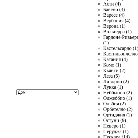
Асти (4)
Бавено (3)
Варесе (4)
Вербания (4)
Верона (1)
Вольтерра (1)
Гардоне-Ривьер
(1)
Кастельсардо (1
Кастильончелло 
Катания (4)
Комо (1)
Кьянти (2)
Леза (5)
Ливорно (2)
Лукка (1)
Хочу
Неббьюно (2)
купить
Оджеббио (1)
Ольбия (2)
Орбетелло (2)
Ортиджия (1)
Остуни (9)
Певеро (1)
Перуджа (1)
Пескара (14)