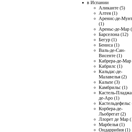
в Испании
Аликанте (5)
Алтея (1)
Аренис-де-Мун
(1)
Ареньс-де-Мар (
Барселона (12)
Бегур (1)
Бениса (1)
Валь-де-Сан-
Висенте (1)
Кабрера-де-Мар 
Кабрилс (1)
Кальдас-де-
Малавелья (2)
Кальпе (3)
Камбрильс (1)
Кастель-Пладжа
де-Аро (1)
Кастельдефельс 
Корбера-де-
Льобрегат (2)
Ллорет де Мар (
Марбелья (1)
Ондаррибия (1)