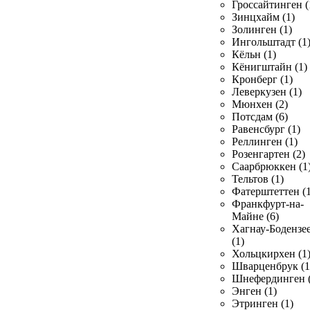
Гроссайтинген (
Зинцхайм (1)
Золинген (1)
Ингольштадт (1
Кёльн (1)
Кёнигштайн (1)
Кронберг (1)
Леверкузен (1)
Мюнхен (2)
Потсдам (6)
Равенсбург (1)
Реллинген (1)
Розенгартен (2)
Саарбрюккен (1
Тельтов (1)
Фатерштеттен (1
Франкфурт-на-
Майне (6)
Хагнау-Бодензе
(1)
Хольцкирхен (1
Шварценбрук (1
Шнефердинген (
Энген (1)
Этринген (1)