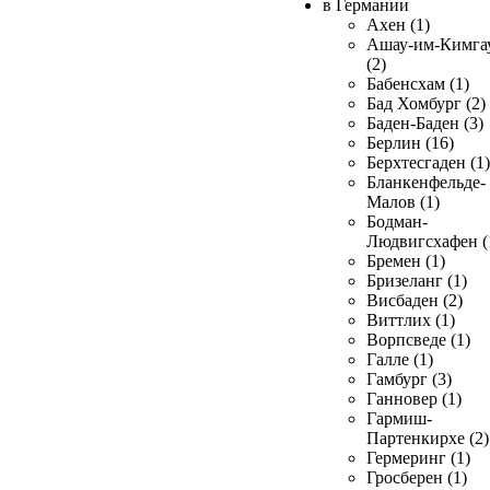
в Германии
Ахен (1)
Ашау-им-Кимга
(2)
Бабенсхам (1)
Бад Хомбург (2)
Баден-Баден (3)
Берлин (16)
Берхтесгаден (1)
Бланкенфельде-
Малов (1)
Бодман-
Людвигсхафен (
Бремен (1)
Бризеланг (1)
Висбаден (2)
Виттлих (1)
Ворпсведе (1)
Галле (1)
Гамбург (3)
Ганновер (1)
Гармиш-
Партенкирхе (2)
Гермеринг (1)
Гросберен (1)