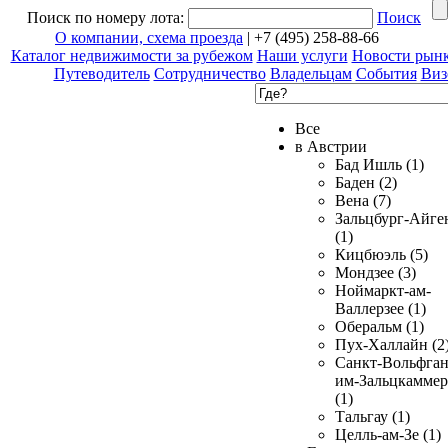
Поиск по номеру лота:
Поиск
О компании, схема проезда
| +7 (495) 258-88-66
Каталог недвижимости за рубежом
Наши услуги
Новости рын
Путеводитель
Сотрудничество
Владельцам
События
Виз
Все
в Австрии
Бад Ишль (1)
Баден (2)
Вена (7)
Зальцбург-Айге
(1)
Кицбюэль (5)
Мондзее (3)
Ноймаркт-ам-
Валлерзее (1)
Оберальм (1)
Пух-Халлайн (2
Санкт-Вольфган
им-Зальцкаммер
(1)
Тальгау (1)
Целль-ам-Зе (1)