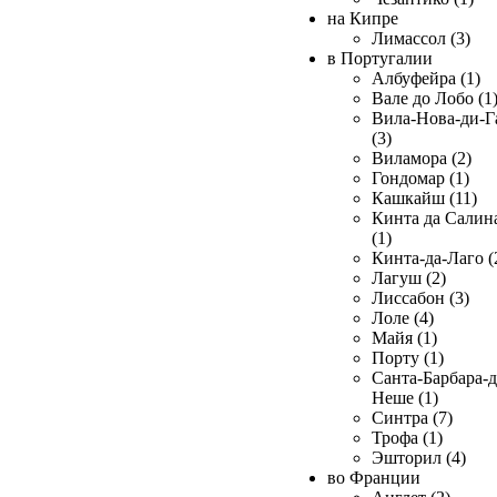
на Кипре
Лимассол (3)
в Португалии
Албуфейра (1)
Вале до Лобо (1
Вила-Нова-ди-Г
(3)
Виламора (2)
Гондомар (1)
Кашкайш (11)
Кинта да Салин
(1)
Кинта-да-Лаго (
Лагуш (2)
Лиссабон (3)
Лоле (4)
Майя (1)
Порту (1)
Санта-Барбара-д
Неше (1)
Синтра (7)
Трофа (1)
Эшторил (4)
во Франции