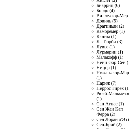
Англет (2)
Биарриц (6)
Бордо (4)
Вилле-сюр-Мер 
Довиль (5)
Драгиньян (2)
Камбремер (1)
Канны (1)
Ла Тюрби (3)
Лувье (1)
Лурмарин (1)
Малакофф (1)
Нейи-сюр-Сен (
Ницца (1)
Ножан-сюр-Ма
(1)
Париж (7)
Перрос-Гирек (1
Рюэй-Мальмезо
(1)
Сан Агнес (1)
Сен Жан Кап
Ферра (2)
Сен Лоран д'Эз 
Сен-Бриё (2)