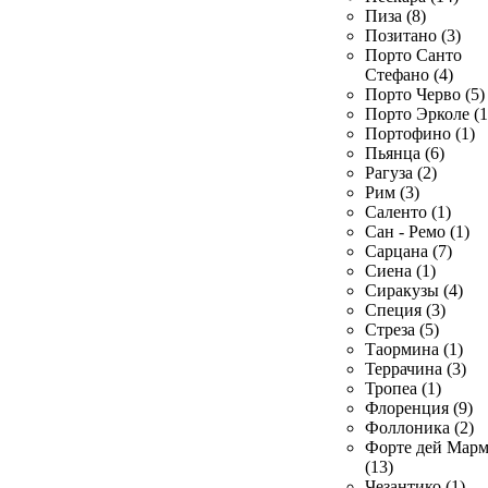
Пиза (8)
Позитано (3)
Порто Санто
Стефано (4)
Порто Черво (5)
Порто Эрколе (1
Портофино (1)
Пьянца (6)
Рагуза (2)
Рим (3)
Саленто (1)
Сан - Ремо (1)
Сарцана (7)
Сиена (1)
Сиракузы (4)
Специя (3)
Стреза (5)
Таормина (1)
Террачина (3)
Тропеа (1)
Флоренция (9)
Фоллоника (2)
Форте дей Мар
(13)
Чезантико (1)