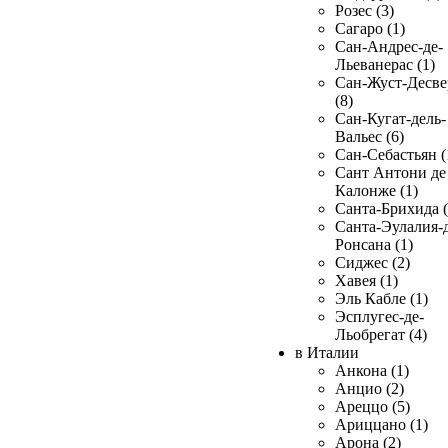
Розес (3)
Сагаро (1)
Сан-Андрес-де-
Льеванерас (1)
Сан-Жуст-Десве
(8)
Сан-Кугат-дель-
Вальес (6)
Сан-Себастьян (
Сант Антони де
Калонже (1)
Санта-Брихида (
Санта-Эулалия-д
Ронсана (1)
Сиджес (2)
Хавея (1)
Эль Кабле (1)
Эсплугес-де-
Льобрегат (4)
в Италии
Анкона (1)
Анцио (2)
Ареццо (5)
Ариццано (1)
Арона (2)