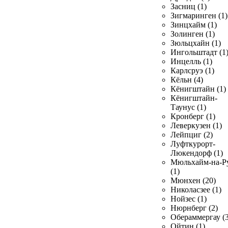
Засниц (1)
Зигмаринген (1)
Зинцхайм (1)
Золинген (1)
Зюльцхайн (1)
Ингольштадт (1
Инцелль (1)
Карлсруэ (1)
Кёльн (4)
Кёнигштайн (1)
Кёнигштайн-
Таунус (1)
Кронберг (1)
Леверкузен (1)
Лейпциг (2)
Луфткурорт-
Люкендорф (1)
Мюльхайм-на-Р
(1)
Мюнхен (20)
Николасзее (1)
Нойзес (1)
Нюрнберг (2)
Обераммергау (3
Ойтин (1)