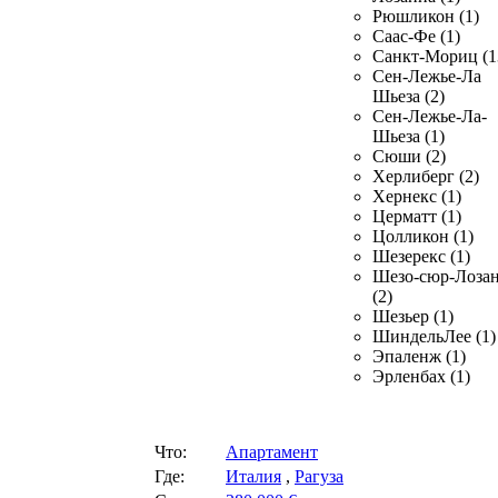
Рюшликон (1)
Саас-Фе (1)
Санкт-Мориц (1
Сен-Лежье-Ла
Шьеза (2)
Сен-Лежье-Ла-
Шьеза (1)
Сюши (2)
Херлиберг (2)
Хернекс (1)
Церматт (1)
Цолликон (1)
Шезерекс (1)
Шезо-сюр-Лоза
(2)
Шезьер (1)
ШиндельЛее (1)
Эпаленж (1)
Эрленбах (1)
Что:
Апартамент
Где:
Италия
,
Рагуза