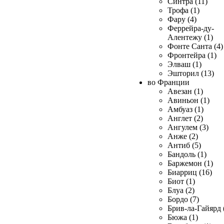
Синтра (11)
Трофа (1)
Фару (4)
Феррейра-ду-
Алентежу (1)
Фонте Санта (4)
Фронтейра (1)
Элваш (1)
Эшторил (13)
во Франции
Авезан (1)
Авиньон (1)
Амбуаз (1)
Англет (2)
Ангулем (3)
Анже (2)
Антиб (5)
Бандоль (1)
Баржемон (1)
Биарриц (16)
Биот (1)
Блуа (2)
Бордо (7)
Брив-ла-Гайярд 
Бюжа (1)