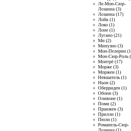
Ле-Мон-Сюр-
Лозанна (3)
Лозанна (17)
Лойк (1)
Локо (1)
Лоне (1)
Лугано (21)
Ми (2)
Минузио (3)
Мон-Пелерин (1
Мон-Сюр-Роль (
Монтрё (17)
Морже (3)
Моржен (1)
Невшатель (1)
Ньон (2)
Оберриден (1)
Обонн (3)
Оливоне (1)
Поми (2)
Пранжен (3)
Прилли (1)
Пюли (1)
Романель-Сюр-
Лозанна (1)