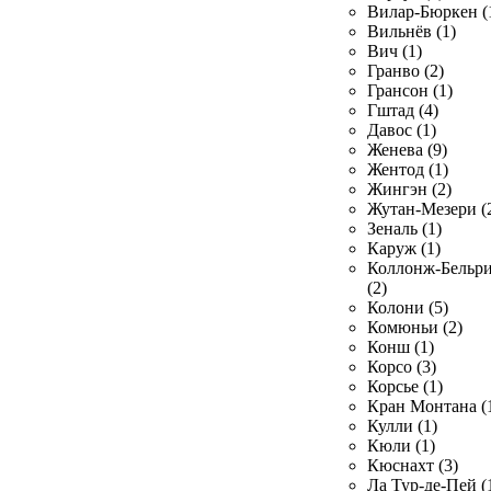
Вилар-Бюркен (
Вильнёв (1)
Вич (1)
Гранво (2)
Грансон (1)
Гштад (4)
Давос (1)
Женева (9)
Жентод (1)
Жингэн (2)
Жутан-Мезери (
Зеналь (1)
Каруж (1)
Коллонж-Бельр
(2)
Колони (5)
Комюньи (2)
Конш (1)
Корсо (3)
Корсье (1)
Кран Монтана (
Кулли (1)
Кюли (1)
Кюснахт (3)
Ла Тур-де-Пей (