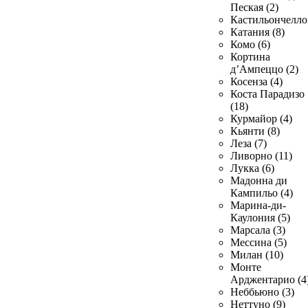
Пеская (2)
Кастильончелло 
Катания (8)
Комо (6)
Кортина
д’Ампеццо (2)
Косенза (4)
Коста Парадизо
(18)
Курмайор (4)
Кьянти (8)
Леза (7)
Ливорно (11)
Лукка (6)
Мадонна ди
Кампильо (4)
Марина-ди-
Каулония (5)
Марсала (3)
Мессина (5)
Милан (10)
Монте
Арджентарио (4
Неббьюно (3)
Неттуно (9)