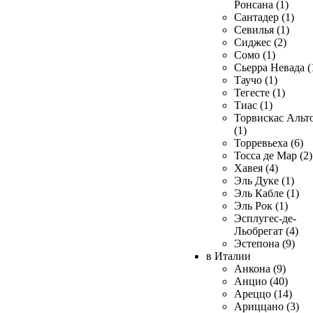
Ронсана (1)
Сантадер (1)
Севилья (1)
Сиджес (2)
Сомо (1)
Сьерра Невада (
Таучо (1)
Тегесте (1)
Тиас (1)
Торвискас Альт
(1)
Торревьеха (6)
Тосса де Мар (2)
Хавея (4)
Эль Дуке (1)
Эль Кабле (1)
Эль Рок (1)
Эсплугес-де-
Льобрегат (4)
Эстепона (9)
в Италии
Анкона (9)
Анцио (40)
Ареццо (14)
Ариццано (3)