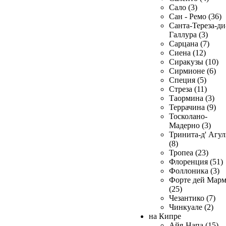
Сало (3)
Сан - Ремо (36)
Санта-Тереза-ди
Галлура (3)
Сарцана (7)
Сиена (12)
Сиракузы (10)
Сирмионе (6)
Специя (5)
Стреза (11)
Таормина (3)
Террачина (9)
Тосколано-
Мадерно (3)
Тринита-д' Агул
(8)
Тропеа (23)
Флоренция (51)
Фоллоника (3)
Форте дей Мар
(25)
Чезантико (7)
Чинкуале (2)
на Кипре
Айя-Напа (15)