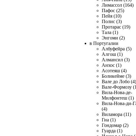
Лимассол (164)
Пафос (25)
Пейя (10)
Полис (3)
Протарас (19)
Тала (1)
Энгоми (2)
в Португалии
Албуфейра (5)
Алгош (1)
Алмансил (3)
Анхос (1)
Асотеяш (4)
Боликейме (3)
Вале до Лобо (4
Вале-Формозу (
Вила-Нова-де-
Милфонтеш (1)
Вила-Нова-ди-Г
(4)
Виламора (11)
Гиа (1)
Гондомар (2)
Гуарда (1)