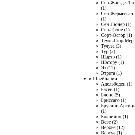
Сен-Жан-де-Лю
(1)
Сен-Жермен-ан
(1)
Сен-Люнер (1)
Сен-Тропе (1)
Сорт-Осгор (1)
Теуль-Сюр-Мер 
Тулуза (3)
Тур (2)
Шартр (1)
Шатору (1)
Эз (11)
Этрета (1)
в Швейцарии
Адельбоден (1)
Басен (1)
Блоне (5)
Бриссаго (1)
Брусино Арсиц
(1)
Бюшийон (1)
Веве (2)
Вербье (12)
Версуа (1)