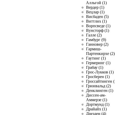
Алльгой (1)
Вердер (1)
Вецлар (1)
Висбаден (5)
Виттлих (1)
Ворпсведе (1)
Вунсторф (1)
Галле (2)
Гамбург (9)
Ганновер (2)
Гармиш-
Партенкирхе (2)
Гаутинг (1)
Гермеринг (1)
Грабау (1)
Грос-Лукков (1)
Гросберен (1)
Гроссайтинген (
Грюнвальд (2)
Денклинген (1)
Диссен-ам-
Аммерзе (1)
Дортмунд (1)
Драйайх (1)
Дрезден (4)