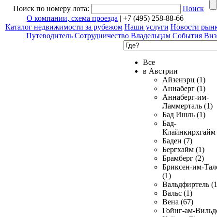
Поиск по номеру лота:
Поиск
О компании, схема проезда
| +7 (495) 258-88-66
Каталог недвижимости за рубежом
Наши услуги
Новости рын
Путеводитель
Сотрудничество
Владельцам
События
Виз
Все
в Австрии
Айзенэрц (1)
Аннаберг (1)
Аннаберг-им-
Ламмерталь (1)
Бад Ишль (1)
Бад-
Клайнкирхгайм 
Баден (7)
Бергхайм (1)
Брамберг (2)
Бриксен-им-Тал
(1)
Вальдфиртель (1
Вальс (1)
Вена (67)
Гойнг-ам-Вильд