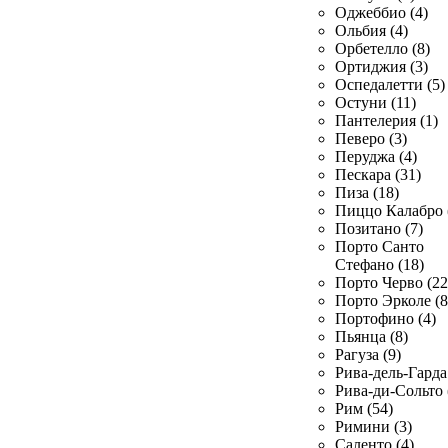
Оджеббио (4)
Ольбия (4)
Орбетелло (8)
Ортиджия (3)
Оспедалетти (5)
Остуни (11)
Пантелерия (1)
Певеро (3)
Перуджа (4)
Пескара (31)
Пиза (18)
Пиццо Калабро 
Позитано (7)
Порто Санто
Стефано (18)
Порто Черво (22
Порто Эрколе (8
Портофино (4)
Пьянца (8)
Рагуза (9)
Рива-дель-Гарда 
Рива-ди-Сольто 
Рим (54)
Римини (3)
Саленто (4)