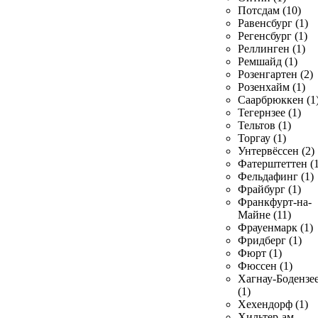
Потсдам (10)
Равенсбург (1)
Регенсбург (1)
Реллинген (1)
Ремшайд (1)
Розенгартен (2)
Розенхайм (1)
Саарбрюккен (1
Тегернзее (1)
Тельтов (1)
Торгау (1)
Унтервёссен (2)
Фатерштеттен (1
Фельдафинг (1)
Фрайбург (1)
Франкфурт-на-
Майне (11)
Фрауенмарк (1)
Фридберг (1)
Фюрт (1)
Фюссен (1)
Хагнау-Бодензе
(1)
Хехендорф (1)
Хильтер-ам-