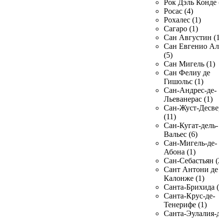
Рок Дэль Конде 
Росас (4)
Рохалес (1)
Сагаро (1)
Сан Августин (1
Сан Евгенио Ал
(5)
Сан Мигель (1)
Сан Фелиу де
Гишольс (1)
Сан-Андрес-де-
Льеванерас (1)
Сан-Жуст-Десве
(11)
Сан-Кугат-дель-
Вальес (6)
Сан-Мигель-де-
Абона (1)
Сан-Себастьян (
Сант Антони де
Калонже (1)
Санта-Брихида (
Санта-Крус-де-
Тенерифе (1)
Санта-Эулалия-д