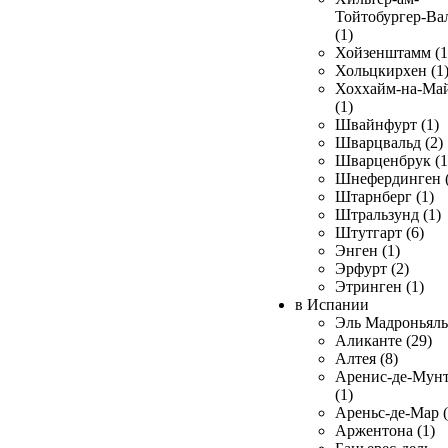
Тойтобургер-Ва
(1)
Хойзенштамм (1
Хольцкирхен (1
Хоххайм-на-Ма
(1)
Швайнфурт (1)
Шварцвальд (2)
Шварценбрук (1
Шнефердинген (
Штарнберг (1)
Штральзунд (1)
Штутгарт (6)
Энген (1)
Эрфурт (2)
Этринген (1)
в Испании
Эль Мадроньяль 
Аликанте (29)
Алтея (8)
Аренис-де-Мун
(1)
Ареньс-де-Мар (
Аржентона (1)