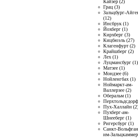
Кайзер (2)
Грац (3)
Зальцбург-Айге
(12)
Инсбрук (1)
Йохберг (1)
Кирхберг (3)
Кицбюэль (27)
Клагенфурт (2)
Крайшберг (2)
Лех (1)
Луцмансбург (1)
Матзее (1)
Мондзее (6)
Нойленгбах (1)
Ноймаркт-ам-
Валлерзее (2)
Оберальм (1)
Перхтольдсдорф
Пух-Халлайн (2
Пухберг-ам-
Шнееберг (1)
Ригерсбург (1)
Санкт-Вольфган
им-Зальцкаммер