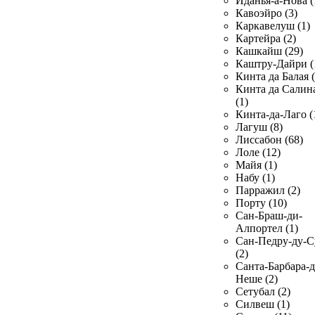
Иданья-а-Нова (
Кавоэйро (3)
Каркавелуш (1)
Картейра (2)
Кашкайш (29)
Каштру-Дайри (
Кинта да Балая (
Кинта да Салин
(1)
Кинта-да-Лаго (
Лагуш (8)
Лиссабон (68)
Лоле (12)
Майя (1)
Набу (1)
Парражил (2)
Порту (10)
Сан-Браш-ди-
Алпортел (1)
Сан-Педру-ду-С
(2)
Санта-Барбара-д
Неше (2)
Сетубал (2)
Силвеш (1)