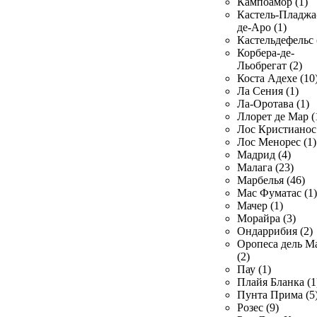
Кампоамор (1)
Кастель-Пладжа
де-Аро (1)
Кастельдефельс 
Корбера-де-
Льобрегат (2)
Коста Адехе (10
Ла Сения (1)
Ла-Оротава (1)
Ллорет де Мар (
Лос Кристианос 
Лос Менорес (1)
Мадрид (4)
Малага (23)
Марбелья (46)
Мас Фуматас (1)
Мачер (1)
Морайра (3)
Ондаррибия (2)
Оропеса дель М
(2)
Пау (1)
Плайя Бланка (1
Пунта Прима (5
Розес (9)