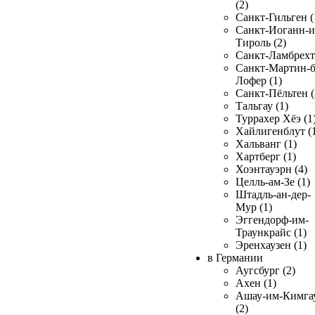
(2)
Санкт-Гильген (
Санкт-Иоганн-и
Тироль (2)
Санкт-Ламбрехт 
Санкт-Мартин-б
Лофер (1)
Санкт-Пёльтен (
Тальгау (1)
Туррахер Хёэ (1
Хайлигенблут (
Хальванг (1)
Хартберг (1)
Хоэнтауэрн (4)
Целль-ам-Зе (1)
Штадль-ан-дер-
Мур (1)
Эггендорф-им-
Траункрайс (1)
Эренхаузен (1)
в Германии
Аугсбург (2)
Ахен (1)
Ашау-им-Кимга
(2)