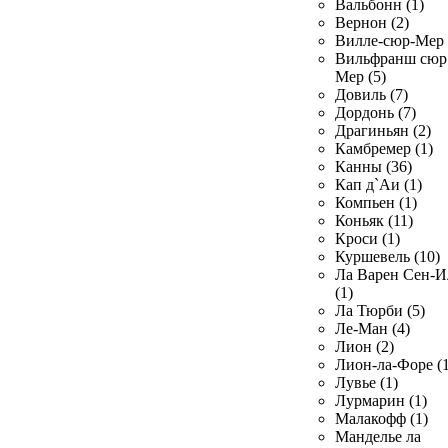
Вальбонн (1)
Вернон (2)
Вилле-сюр-Мер 
Вильфранш сюр
Мер (5)
Довиль (7)
Дордонь (7)
Драгиньян (2)
Камбремер (1)
Канны (36)
Кап д`Аи (1)
Компьен (1)
Коньяк (11)
Кроси (1)
Куршевель (10)
Ла Варен Сен-И
(1)
Ла Тюрби (5)
Ле-Ман (4)
Лион (2)
Лион-ла-Форе (1
Лувье (1)
Лурмарин (1)
Малакофф (1)
Манделье ла