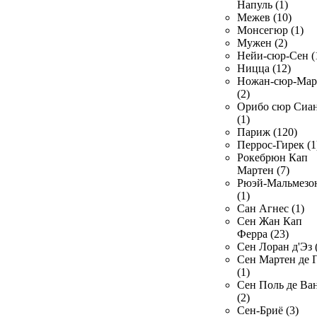
Напуль (1)
Межев (10)
Монсегюр (1)
Мужен (2)
Нейи-сюр-Сен (
Ницца (12)
Ножан-сюр-Ма
(2)
Орибо сюр Сиа
(1)
Париж (120)
Перрос-Гирек (1
Рокебрюн Кап
Мартен (7)
Рюэй-Мальмезо
(1)
Сан Агнес (1)
Сен Жан Кап
Ферра (23)
Сен Лоран д'Эз 
Сен Мартен де 
(1)
Сен Поль де Ва
(2)
Сен-Бриё (3)