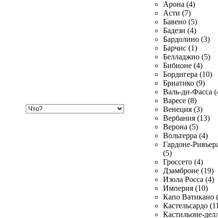
Арона (4)
Асти (7)
Бавено (5)
Бадези (4)
Бардолино (3)
Барчис (1)
Белладжио (5)
Бибионе (4)
Бордигера (10)
Бриатико (9)
Валь-ди-Фасса (
Варесе (8)
Хочу
Венеция (3)
купить
Вербания (13)
Верона (5)
Вольтерра (4)
Гардоне-Ривьер
(5)
Гроссето (4)
Дзамброне (19)
Изола Росса (4)
Империя (10)
Капо Ватикано (
Кастельсардо (1
Кастильоне-делл