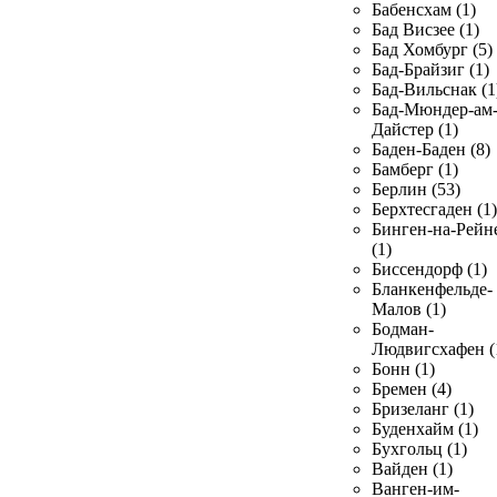
Бабенсхам (1)
Бад Висзее (1)
Бад Хомбург (5)
Бад-Брайзиг (1)
Бад-Вильснак (1
Бад-Мюндер-ам
Дайстер (1)
Баден-Баден (8)
Бамберг (1)
Берлин (53)
Берхтесгаден (1)
Бинген-на-Рейн
(1)
Биссендорф (1)
Бланкенфельде-
Малов (1)
Бодман-
Людвигсхафен (
Бонн (1)
Бремен (4)
Бризеланг (1)
Буденхайм (1)
Бухгольц (1)
Вайден (1)
Ванген-им-