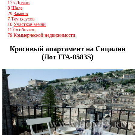
175
Домов
8
Шале
29
Замков
7
Таунхаусов
10
Участков земли
11
Особняков
79
Коммерческой недвижимости
Красивый апартамент на Сицилии
(Лот ITA-8583S)