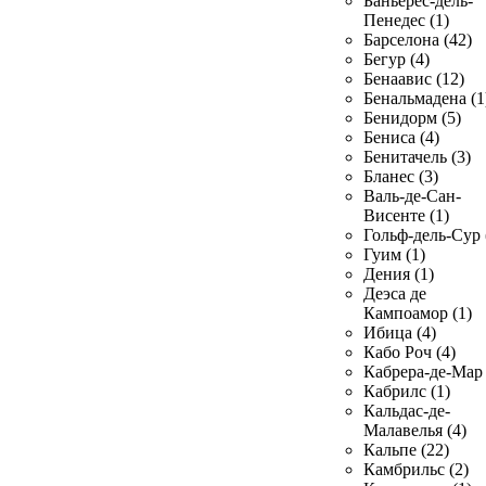
Баньерес-дель-
Пенедес (1)
Барселона (42)
Бегур (4)
Бенаавис (12)
Бенальмадена (1
Бенидорм (5)
Бениса (4)
Бенитачель (3)
Бланес (3)
Валь-де-Сан-
Висенте (1)
Гольф-дель-Сур 
Гуим (1)
Дения (1)
Деэса де
Кампоамор (1)
Ибица (4)
Кабо Роч (4)
Кабрера-де-Мар 
Кабрилс (1)
Кальдас-де-
Малавелья (4)
Кальпе (22)
Камбрильс (2)