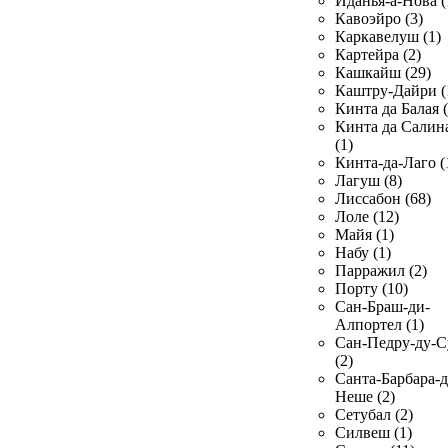
Иданья-а-Нова (
Кавоэйро (3)
Каркавелуш (1)
Картейра (2)
Кашкайш (29)
Каштру-Дайри (
Кинта да Балая (
Кинта да Салин
(1)
Кинта-да-Лаго (
Лагуш (8)
Лиссабон (68)
Лоле (12)
Майя (1)
Набу (1)
Парражил (2)
Порту (10)
Сан-Браш-ди-
Алпортел (1)
Сан-Педру-ду-С
(2)
Санта-Барбара-д
Неше (2)
Сетубал (2)
Силвеш (1)