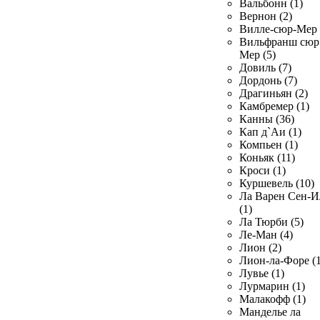
Вальбонн (1)
Вернон (2)
Вилле-сюр-Мер 
Вильфранш сюр
Мер (5)
Довиль (7)
Дордонь (7)
Драгиньян (2)
Камбремер (1)
Канны (36)
Кап д`Аи (1)
Компьен (1)
Коньяк (11)
Кроси (1)
Куршевель (10)
Ла Варен Сен-И
(1)
Ла Тюрби (5)
Ле-Ман (4)
Лион (2)
Лион-ла-Форе (1
Лувье (1)
Лурмарин (1)
Малакофф (1)
Манделье ла