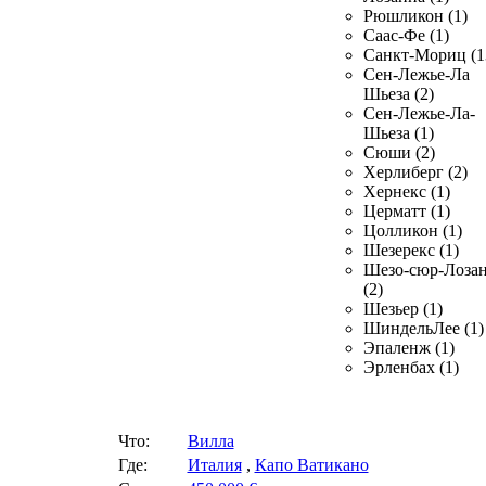
Рюшликон (1)
Саас-Фе (1)
Санкт-Мориц (1
Сен-Лежье-Ла
Шьеза (2)
Сен-Лежье-Ла-
Шьеза (1)
Сюши (2)
Херлиберг (2)
Хернекс (1)
Церматт (1)
Цолликон (1)
Шезерекс (1)
Шезо-сюр-Лоза
(2)
Шезьер (1)
ШиндельЛее (1)
Эпаленж (1)
Эрленбах (1)
Что:
Вилла
Где:
Италия
,
Капо Ватикано