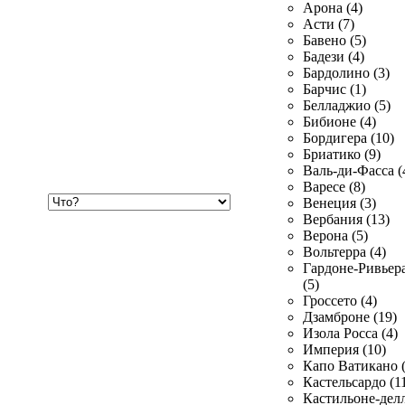
Арона (4)
Асти (7)
Бавено (5)
Бадези (4)
Бардолино (3)
Барчис (1)
Белладжио (5)
Бибионе (4)
Бордигера (10)
Бриатико (9)
Валь-ди-Фасса (
Варесе (8)
Хочу
Венеция (3)
купить
Вербания (13)
Верона (5)
Вольтерра (4)
Гардоне-Ривьер
(5)
Гроссето (4)
Дзамброне (19)
Изола Росса (4)
Империя (10)
Капо Ватикано (
Кастельсардо (1
Кастильоне-делл