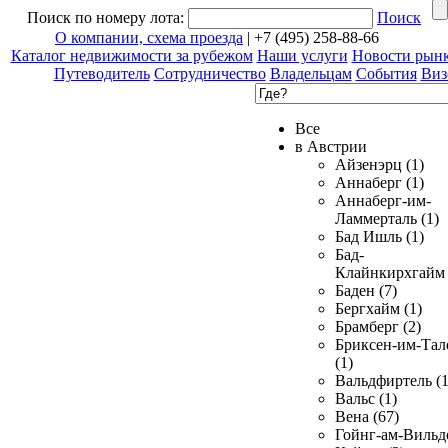
Поиск по номеру лота:
Поиск
О компании, схема проезда
| +7 (495) 258-88-66
Каталог недвижимости за рубежом
Наши услуги
Новости рын
Путеводитель
Сотрудничество
Владельцам
События
Виз
Все
в Австрии
Айзенэрц (1)
Аннаберг (1)
Аннаберг-им-
Ламмерталь (1)
Бад Ишль (1)
Бад-
Клайнкирхгайм 
Баден (7)
Бергхайм (1)
Брамберг (2)
Бриксен-им-Тал
(1)
Вальдфиртель (1
Вальс (1)
Вена (67)
Гойнг-ам-Вильд