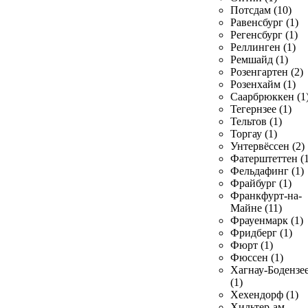
Потсдам (10)
Равенсбург (1)
Регенсбург (1)
Реллинген (1)
Ремшайд (1)
Розенгартен (2)
Розенхайм (1)
Саарбрюккен (1
Тегернзее (1)
Тельтов (1)
Торгау (1)
Унтервёссен (2)
Фатерштеттен (1
Фельдафинг (1)
Фрайбург (1)
Франкфурт-на-
Майне (11)
Фрауенмарк (1)
Фридберг (1)
Фюрт (1)
Фюссен (1)
Хагнау-Бодензе
(1)
Хехендорф (1)
Хильтер-ам-