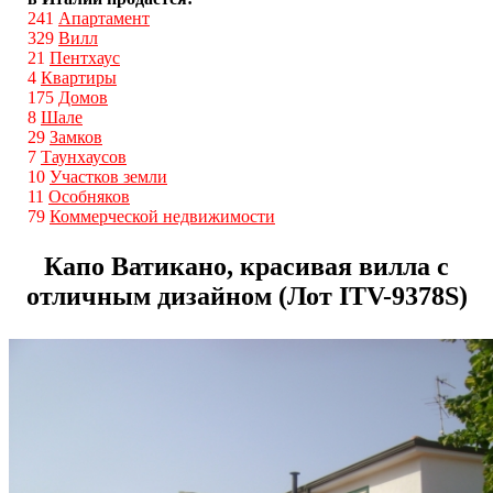
241
Апартамент
329
Вилл
21
Пентхаус
4
Квартиры
175
Домов
8
Шале
29
Замков
7
Таунхаусов
10
Участков земли
11
Особняков
79
Коммерческой недвижимости
Капо Ватикано, красивая вилла c
отличным дизайном (Лот ITV-9378S)