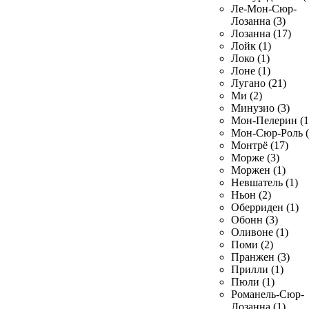
Ле-Мон-Сюр-
Лозанна (3)
Лозанна (17)
Лойк (1)
Локо (1)
Лоне (1)
Лугано (21)
Ми (2)
Минузио (3)
Мон-Пелерин (1
Мон-Сюр-Роль (
Монтрё (17)
Морже (3)
Моржен (1)
Невшатель (1)
Ньон (2)
Оберриден (1)
Обонн (3)
Оливоне (1)
Поми (2)
Пранжен (3)
Прилли (1)
Пюли (1)
Романель-Сюр-
Лозанна (1)