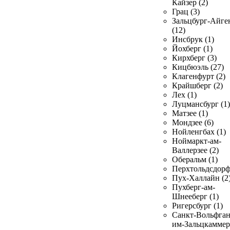
Кайзер (2)
Грац (3)
Зальцбург-Айге
(12)
Инсбрук (1)
Йохберг (1)
Кирхберг (3)
Кицбюэль (27)
Клагенфурт (2)
Крайшберг (2)
Лех (1)
Луцмансбург (1)
Матзее (1)
Мондзее (6)
Нойленгбах (1)
Ноймаркт-ам-
Валлерзее (2)
Оберальм (1)
Перхтольдсдорф
Пух-Халлайн (2
Пухберг-ам-
Шнееберг (1)
Ригерсбург (1)
Санкт-Вольфган
им-Зальцкаммер