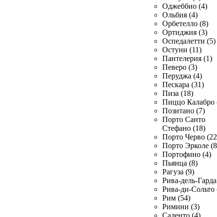
Оджеббио (4)
Ольбия (4)
Орбетелло (8)
Ортиджия (3)
Оспедалетти (5)
Остуни (11)
Пантелерия (1)
Певеро (3)
Перуджа (4)
Пескара (31)
Пиза (18)
Пиццо Калабро 
Позитано (7)
Порто Санто
Стефано (18)
Порто Черво (22
Порто Эрколе (8
Портофино (4)
Пьянца (8)
Рагуза (9)
Рива-дель-Гарда 
Рива-ди-Сольто 
Рим (54)
Римини (3)
Саленто (4)