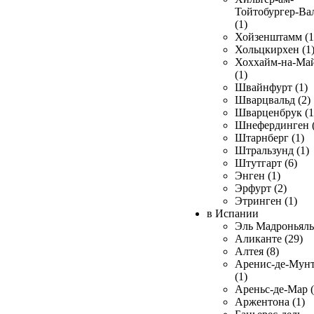
Тойтобургер-Ва
(1)
Хойзенштамм (1
Хольцкирхен (1
Хоххайм-на-Ма
(1)
Швайнфурт (1)
Шварцвальд (2)
Шварценбрук (1
Шнефердинген (
Штарнберг (1)
Штральзунд (1)
Штутгарт (6)
Энген (1)
Эрфурт (2)
Этринген (1)
в Испании
Эль Мадроньяль 
Аликанте (29)
Алтея (8)
Аренис-де-Мун
(1)
Ареньс-де-Мар (
Аржентона (1)