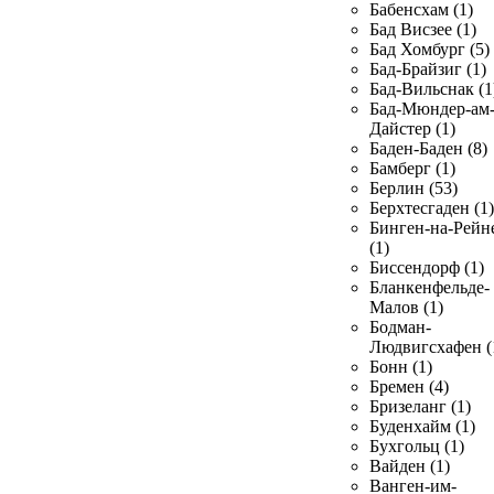
Бабенсхам (1)
Бад Висзее (1)
Бад Хомбург (5)
Бад-Брайзиг (1)
Бад-Вильснак (1
Бад-Мюндер-ам
Дайстер (1)
Баден-Баден (8)
Бамберг (1)
Берлин (53)
Берхтесгаден (1)
Бинген-на-Рейн
(1)
Биссендорф (1)
Бланкенфельде-
Малов (1)
Бодман-
Людвигсхафен (
Бонн (1)
Бремен (4)
Бризеланг (1)
Буденхайм (1)
Бухгольц (1)
Вайден (1)
Ванген-им-