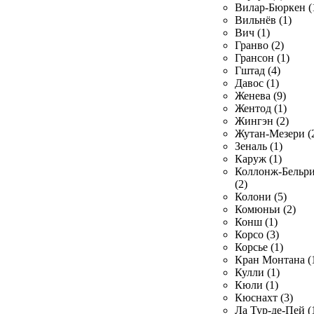
Вилар-Бюркен (
Вильнёв (1)
Вич (1)
Гранво (2)
Грансон (1)
Гштад (4)
Давос (1)
Женева (9)
Жентод (1)
Жингэн (2)
Жутан-Мезери (
Зеналь (1)
Каруж (1)
Коллонж-Бельр
(2)
Колони (5)
Комюньи (2)
Конш (1)
Корсо (3)
Корсье (1)
Кран Монтана (
Кулли (1)
Кюли (1)
Кюснахт (3)
Ла Тур-де-Пей (