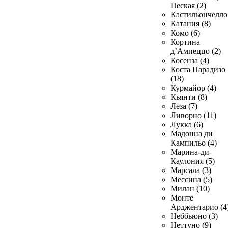
Пеская (2)
Кастильончелло 
Катания (8)
Комо (6)
Кортина
д’Ампеццо (2)
Косенза (4)
Коста Парадизо
(18)
Курмайор (4)
Кьянти (8)
Леза (7)
Ливорно (11)
Лукка (6)
Мадонна ди
Кампильо (4)
Марина-ди-
Каулония (5)
Марсала (3)
Мессина (5)
Милан (10)
Монте
Арджентарио (4
Неббьюно (3)
Неттуно (9)