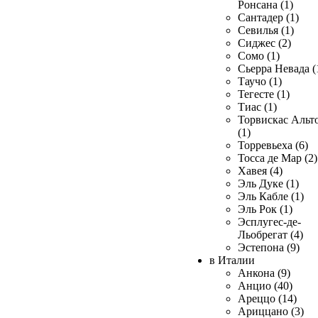
Ронсана (1)
Сантадер (1)
Севилья (1)
Сиджес (2)
Сомо (1)
Сьерра Невада (
Таучо (1)
Тегесте (1)
Тиас (1)
Торвискас Альт
(1)
Торревьеха (6)
Тосса де Мар (2)
Хавея (4)
Эль Дуке (1)
Эль Кабле (1)
Эль Рок (1)
Эсплугес-де-
Льобрегат (4)
Эстепона (9)
в Италии
Анкона (9)
Анцио (40)
Ареццо (14)
Ариццано (3)