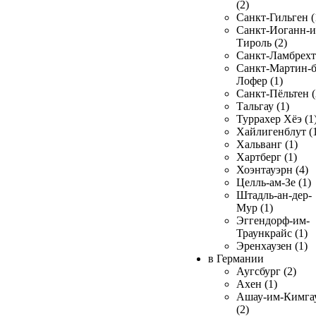
(2)
Санкт-Гильген (
Санкт-Иоганн-и
Тироль (2)
Санкт-Ламбрехт 
Санкт-Мартин-б
Лофер (1)
Санкт-Пёльтен (
Тальгау (1)
Туррахер Хёэ (1
Хайлигенблут (
Хальванг (1)
Хартберг (1)
Хоэнтауэрн (4)
Целль-ам-Зе (1)
Штадль-ан-дер-
Мур (1)
Эггендорф-им-
Траункрайс (1)
Эренхаузен (1)
в Германии
Аугсбург (2)
Ахен (1)
Ашау-им-Кимга
(2)