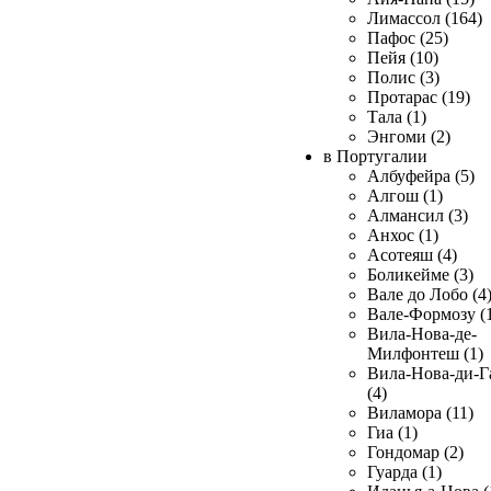
Лимассол (164)
Пафос (25)
Пейя (10)
Полис (3)
Протарас (19)
Тала (1)
Энгоми (2)
в Португалии
Албуфейра (5)
Алгош (1)
Алмансил (3)
Анхос (1)
Асотеяш (4)
Боликейме (3)
Вале до Лобо (4
Вале-Формозу (
Вила-Нова-де-
Милфонтеш (1)
Вила-Нова-ди-Г
(4)
Виламора (11)
Гиа (1)
Гондомар (2)
Гуарда (1)