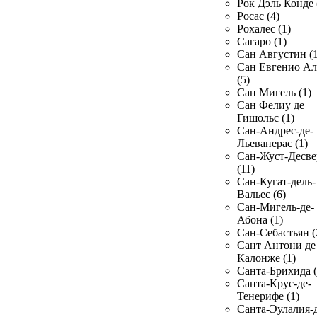
Рок Дэль Конде 
Росас (4)
Рохалес (1)
Сагаро (1)
Сан Августин (1
Сан Евгенио Ал
(5)
Сан Мигель (1)
Сан Фелиу де
Гишольс (1)
Сан-Андрес-де-
Льеванерас (1)
Сан-Жуст-Десве
(11)
Сан-Кугат-дель-
Вальес (6)
Сан-Мигель-де-
Абона (1)
Сан-Себастьян (
Сант Антони де
Калонже (1)
Санта-Брихида (
Санта-Крус-де-
Тенерифе (1)
Санта-Эулалия-д