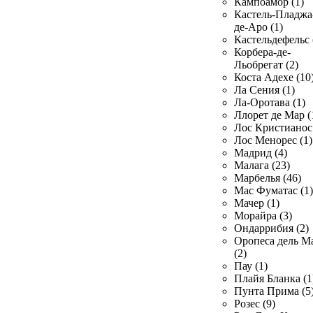
Кампоамор (1)
Кастель-Пладжа
де-Аро (1)
Кастельдефельс 
Корбера-де-
Льобрегат (2)
Коста Адехе (10
Ла Сения (1)
Ла-Оротава (1)
Ллорет де Мар (
Лос Кристианос 
Лос Менорес (1)
Мадрид (4)
Малага (23)
Марбелья (46)
Мас Фуматас (1)
Мачер (1)
Морайра (3)
Ондаррибия (2)
Оропеса дель М
(2)
Пау (1)
Плайя Бланка (1
Пунта Прима (5
Розес (9)