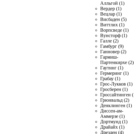
Алльгой (1)
Вердер (1)
Вецлар (1)
Висбаден (5)
Виттлих (1)
Ворпсведе (1)
Вунсторф (1)
Галле (2)
Гамбург (9)
Ганновер (2)
Гармиш-
Партенкирхе (2)
Гаутинг (1)
Гермеринг (1)
Грабау (1)
Грос-Лукков (1)
Гросберен (1)
Гроссайтинген (
Грюнвальд (2)
Денклинген (1)
Диссен-ам-
Аммерзе (1)
Дортмунд (1)
Драйайх (1)
Дрезден (4)