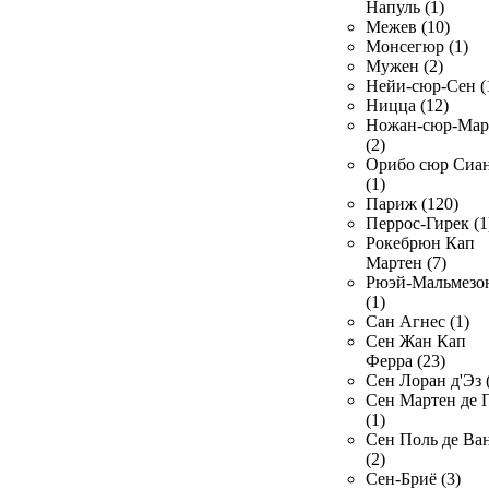
Напуль (1)
Межев (10)
Монсегюр (1)
Мужен (2)
Нейи-сюр-Сен (
Ницца (12)
Ножан-сюр-Ма
(2)
Орибо сюр Сиа
(1)
Париж (120)
Перрос-Гирек (1
Рокебрюн Кап
Мартен (7)
Рюэй-Мальмезо
(1)
Сан Агнес (1)
Сен Жан Кап
Ферра (23)
Сен Лоран д'Эз 
Сен Мартен де 
(1)
Сен Поль де Ва
(2)
Сен-Бриё (3)