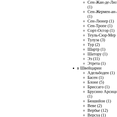
Сен-Жан-де-Лю
(1)
Сен-Жермен-ан
(1)
Сен-Люнер (1)
Сен-Тропе (1)
Сорт-Осгор (1)
Теуль-Сюр-Мер 
Тулуза (3)
Тур (2)
Шартр (1)
Шатору (1)
Эз (11)
Этрета (1)
в Швейцарии
Адельбоден (1)
Басен (1)
Блоне (5)
Бриссаго (1)
Брусино Арсиц
(1)
Бюшийон (1)
Веве (2)
Вербье (12)
Версуа (1)