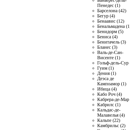
Баньерес-дель-
Пенедес (1)
Барселона (42)
Бегур (4)
Бенаавис (12)
Бенальмадена (1
Бенидорм (5)
Бениса (4)
Бенитачель (3)
Бланес (3)
Валь-де-Сан-
Висенте (1)
Гольф-дель-Сур 
Гуим (1)
Дения (1)
Деэса де
Кампоамор (1)
Ибица (4)
Кабо Роч (4)
Кабрера-де-Мар 
Кабрилс (1)
Кальдас-де-
Малавелья (4)
Кальпе (22)
Камбрильс (2)