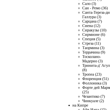
Сало (3)
Сан - Ремо (36)
Санта-Тереза-ди
Галлура (3)
Сарцана (7)
Сиена (12)
Сиракузы (10)
Сирмионе (6)
Специя (5)
Стреза (11)
Таормина (3)
Террачина (9)
Тосколано-
Мадерно (3)
Тринита-д' Агул
(8)
Тропеа (23)
Флоренция (51)
Фоллоника (3)
Форте дей Мар
(25)
Чезантико (7)
Чинкуале (2)
на Кипре
Айя-Напа (15)