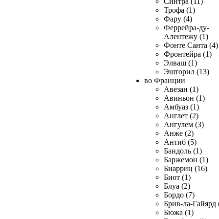
Синтра (11)
Трофа (1)
Фару (4)
Феррейра-ду-
Алентежу (1)
Фонте Санта (4)
Фронтейра (1)
Элваш (1)
Эшторил (13)
во Франции
Авезан (1)
Авиньон (1)
Амбуаз (1)
Англет (2)
Ангулем (3)
Анже (2)
Антиб (5)
Бандоль (1)
Баржемон (1)
Биарриц (16)
Биот (1)
Блуа (2)
Бордо (7)
Брив-ла-Гайярд 
Бюжа (1)