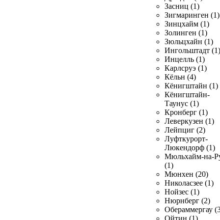
Засниц (1)
Зигмаринген (1)
Зинцхайм (1)
Золинген (1)
Зюльцхайн (1)
Ингольштадт (1
Инцелль (1)
Карлсруэ (1)
Кёльн (4)
Кёнигштайн (1)
Кёнигштайн-
Таунус (1)
Кронберг (1)
Леверкузен (1)
Лейпциг (2)
Луфткурорт-
Люкендорф (1)
Мюльхайм-на-Р
(1)
Мюнхен (20)
Николасзее (1)
Нойзес (1)
Нюрнберг (2)
Обераммергау (3
Ойтин (1)